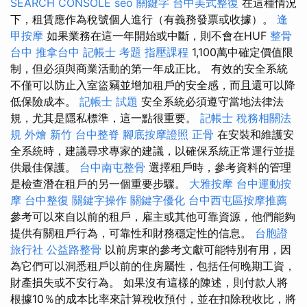
SEARCH CONSOLE
seo 關鍵字
台中美式整復
在這種情況
下，租賃應作為稅號個人進行（有義務發票或收據）。
逢
甲按摩
如果業務在這一年開始或中斷，則不會在HUF
整骨
台中
推拿台中
記帳士 考題
指壓課程
1,100萬中確定價值限
制，但必須與商業活動的第一年成正比。 有效的安全系統
不僅可以防止入室盜竊並增加租戶的安全感，而且還可以降
低保險成本。
記帳士 試題
安全系統必須遵守當地法律法
規，尤其是隱私標準，這一點很重要。
記帳士 稅務相關法
規
外燴 新竹
台中整脊
腳底按摩證照
正骨
在安裝和維護安
全系統時，建議尋求專家的建議，以確保系統正常運行並提
供最佳保護。
台中南屯整骨
選擇租戶時，參考資料的管理
是檢查潛在租戶的另一個重要步驟。
大雅按摩
台中運動按
摩
台中整復
關鍵字操作
關鍵字優化
台中西屯區按摩推薦
參考可以來自以前的租戶，雇主或其他可靠資源，他們能夠
提供有關租戶行為，可靠性和財務穩定性的信息。
台胞證
旅行社
公益路整骨
以前房東的參考文獻可能特別有用，因
為它們可以洞悉租戶以前的住房屬性，包括任何晚期工資，
財產損失或不安行為。 如果沒有這樣的陳述，則付款人將
根據10％的成本比率來計算稅收預付，並在扣除稅收比，將