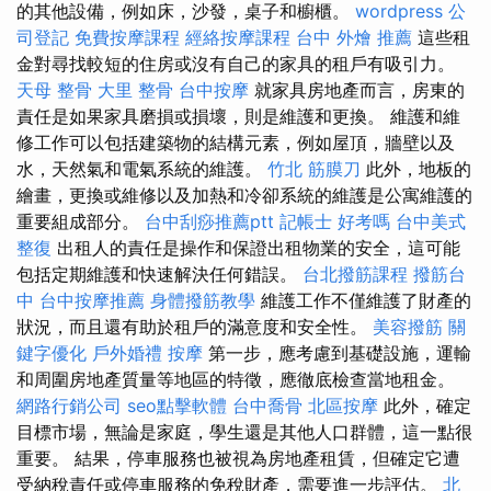
的其他設備，例如床，沙發，桌子和櫥櫃。
wordpress
公
司登記
免費按摩課程
經絡按摩課程
台中 外燴 推薦
這些租
金對尋找較短的住房或沒有自己的家具的租戶有吸引力。
天母 整骨
大里 整骨
台中按摩
就家具房地產而言，房東的
責任是如果家具磨損或損壞，則是維護和更換。 維護和維
修工作可以包括建築物的結構元素，例如屋頂，牆壁以及
水，天然氣和電氣系統的維護。
竹北 筋膜刀
此外，地板的
繪畫，更換或維修以及加熱和冷卻系統的維護是公寓維護的
重要組成部分。
台中刮痧推薦ptt
記帳士 好考嗎
台中美式
整復
出租人的責任是操作和保證出租物業的安全，這可能
包括定期維護和快速解決任何錯誤。
台北撥筋課程
撥筋台
中
台中按摩推薦
身體撥筋教學
維護工作不僅維護了財產的
狀況，而且還有助於租戶的滿意度和安全性。
美容撥筋
關
鍵字優化
戶外婚禮
按摩
第一步，應考慮到基礎設施，運輸
和周圍房地產質量等地區的特徵，應徹底檢查當地租金。
網路行銷公司
seo點擊軟體
台中喬骨
北區按摩
此外，確定
目標市場，無論是家庭，學生還是其他人口群體，這一點很
重要。 結果，停車服務也被視為房地產租賃，但確定它遭
受納稅責任或停車服務的免稅財產，需要進一步評估。
北