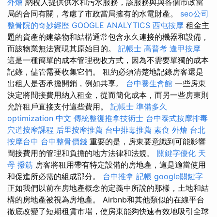
外燴
納稅人提供供水和污水服務，該服務與與各個市政當
局的合同有關，考慮了市政當局擁有的水電財產。
seo公司
整骨院的奇妙經歷
GOOGLE ANALYTICS
西屯按摩
租金主
題的資產的建築物和結構通常包含永久連接的機器和設備，
而該物業無法實現其原始目的。
記帳士 高普考
逢甲按摩
這是一種簡單的成本管理稅收方式，因為不需要單獨的成本
記錄，儘管需要收集它們。 租約必須清楚地記錄房客還是
出租人是否承擔開銷，例如共享。
台中養生會館
一些房東
決定將間接費用納入租金，從而簡化成本，而另一些房東則
允許租戶直接支付這些費用。
記帳士 準備多久
optimization 中文
傳統整復推拿技術士
台中泰式按摩排毒
穴道按摩課程
后里按摩推薦
台中排毒推薦
素食 外燴 台北
按摩台中
台中整骨價錢
重要的是，房東要意識到可能影響
間接費用的管理和負擔的地方法律和法規。
關鍵字優化
天
母 撥筋
房客將租用帶有特定設備的房地產，這是適當使用
和促進所必需的組成部分。
台中推拿
記帳
google關鍵字
正如我們以前在房地產概念的定義中所說的那樣，土地和結
構的房地產被視為房地產。 Airbnb和其他類似的在線平台
徹底改變了短期租賃市場，使房東能夠快速有效地吸引全球