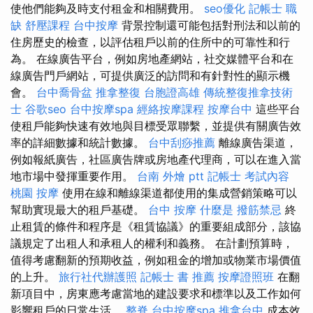
使他們能夠及時支付租金和相關費用。
seo優化
記帳士 職
缺
舒壓課程
台中按摩
背景控制還可能包括對刑法和以前的
住房歷史的檢查，以評估租戶以前的住所中的可靠性和行
為。 在線廣告平台，例如房地產網站，社交媒體平台和在
線廣告門戶網站，可提供廣泛的訪問和有針對性的顯示機
會。
台中喬骨盆
推拿整復
台胞證高雄
傳統整復推拿技術
士
谷歌seo
台中按摩spa
經絡按摩課程
按摩台中
這些平台
使租戶能夠快速有效地與目標受眾聯繫，並提供有關廣告效
率的詳細數據和統計數據。
台中刮痧推薦
離線廣告渠道，
例如報紙廣告，社區廣告牌或房地產代理商，可以在進入當
地市場中發揮重要作用。
台南 外燴 ptt
記帳士 考試內容
桃園 按摩
使用在線和離線渠道都使用的集成營銷策略可以
幫助實現最大的租戶基礎。
台中 按摩
什麼是
撥筋禁忌
終
止租賃的條件和程序是《租賃協議》的重要組成部分，該協
議規定了出租人和承租人的權利和義務。 在計劃預算時，
值得考慮翻新的預期收益，例如租金的增加或物業市場價值
的上升。
旅行社代辦護照
記帳士 書 推薦
按摩證照班
在翻
新項目中，房東應考慮當地的建設要求和標準以及工作如何
影響租戶的日常生活。
整脊
台中按摩spa
推拿台中
成本效