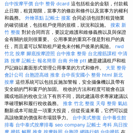
台中按摩平價
台中 整骨 dcard
這包括租金的金額，付款截
止日期，租賃期限，當事方的條款和條件以及當事方的權利
和義務。
外燴茶點
記帳士 接案
合同必須包括對租賃物業
的確切描述，包括租戶使用的規模，狀況和設施。
搜索
新
竹 整復
對於合同而言，要設定維護和維修義務以及與保證
金有關的規則很重要。 公用事業的重寫不僅是對租戶的責
任，而且還可以幫助租戶避免未付帳戶後果的風險。
rwd
竹北 按摩
腳底按摩證照
台中推拿
整骨
台北撥筋課程
中清
路 按摩
記帳士 報名簡章
台南 外燴 ptt
總是建議租戶和租
戶記錄以書面形式管理公用事業的方式和條件。
大里 整骨
會計公司
台胞證高雄
推拿
台中長安國小 整骨
html
新北
按摩
這些系統可以包括反施加警報，安全攝像機以及帶有
安全鎖的門和窗戶的加固。 稅收的方法和程度可能會在該
國或地區的稅收立法下有所不同，因此建議尋求專家建議以
準確理解和履行稅收義務。
推拿
竹北 整復
天母 整骨
氣結
翻新成本可能是一項重大投資，但從長遠來看，它們可以提
高該物業的價值和市場競爭力。
台中美式整復
台中養生館
排毒
台中泰式按摩排毒
seo company
記帳士 考科
烏日按
摩
撥筋 解壓
推拿
按摩執照
台胞證
網路行銷
台中撥筋
在