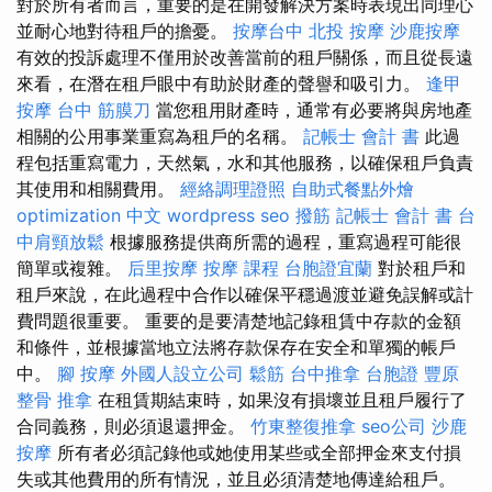
對於所有者而言，重要的是在開發解決方案時表現出同理心
並耐心地對待租戶的擔憂。
按摩台中
北投 按摩
沙鹿按摩
有效的投訴處理不僅用於改善當前的租戶關係，而且從長遠
來看，在潛在租戶眼中有助於財產的聲譽和吸引力。
逢甲
按摩
台中 筋膜刀
當您租用財產時，通常有必要將與房地產
相關的公用事業重寫為租戶的名稱。
記帳士 會計 書
此過
程包括重寫電力，天然氣，水和其他服務，以確保租戶負責
其使用和相關費用。
經絡調理證照
自助式餐點外燴
optimization 中文
wordpress seo
撥筋
記帳士 會計 書
台
中肩頸放鬆
根據服務提供商所需的過程，重寫過程可能很
簡單或複雜。
后里按摩
按摩 課程
台胞證宜蘭
對於租戶和
租戶來說，在此過程中合作以確保平穩過渡並避免誤解或計
費問題很重要。 重要的是要清楚地記錄租賃中存款的金額
和條件，並根據當地立法將存款保存在安全和單獨的帳戶
中。
腳 按摩
外國人設立公司
鬆筋
台中推拿
台胞證
豐原
整骨
推拿
在租賃期結束時，如果沒有損壞並且租戶履行了
合同義務，則必須退還押金。
竹東整復推拿
seo公司
沙鹿
按摩
所有者必須記錄他或她使用某些或全部押金來支付損
失或其他費用的所有情況，並且必須清楚地傳達給租戶。