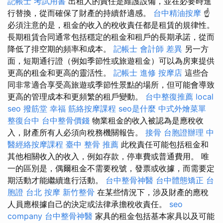
記帳士 考試用書
出租人的責任是維護設備，並在必要時進
行替換，從而確保了財產的持續舒適感。
台中精油按摩
☝
必須注意的是，租金的收入的稅收責任都是租賃的規律性。
長期租賃合同通常包括穩定的租金和租戶的長期承諾，從而
降低了排空期的頻率和成本。
記帳士 會計師 差異
另一方
面，短期通行證（例如季節性或旅遊租金）可以為房東提供
更高的租金和更高的靈活性。
記帳士 進修
按摩店
這些合
同非常適合享受高旅遊或季節性景點的場所，但可能會導致
更高的管理成本和更頻繁的租戶變動。
台中整復推薦
local
seo
撥筋堂 幸福
筋絡按摩課程
seo是什麼
中式外燴菜單
整復台中
台中整骨價錢
物業租金的收入被認為是應稅收
入，財產所有人必須向稅務機關報告。
接骨
台胞證辦理
中
醫經絡按摩課程
臺中 整骨 推薦
此稅責任可能包括租金和
其他相關收入的收入，例如存款，停車費或普通費用。 唯
一的區別是，偶爾租金不需要稅號，發票或收據，而需要定
期活動才能繼續進行活動。
台中整骨神醫
台中體態矯正
台
胞證
台北 按摩
新竹整骨
在某些情況下，涉及財產的應稅
人員應根據自己的決定或法律承擔稅收責任。
seo
company
台中整骨神醫
家具的租金包括基本家具以及可能