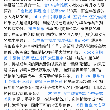
年度最低工資的十倍。
台中推拿推薦
小稅收的每月收入限
額為HUF
台胞證 辦理
台中按摩spa
150萬，而全年運營的
收入為1800萬。
html
台中刮痧推薦ptt
整復
台中整骨價錢
如果收入超過此限制，則必須將超過金額的40％作為單獨
的稅款支付。
撥筋禁忌
汽車的租賃應視為可移動物的租
賃，在確定收入時應採用獨立活動的收入規則（收入和收入
的成本差異）。
台中西屯按摩
按摩執照
會計公司
通過對
有形資產的綜合稅收和會計管理，企業可以通過幫助提高增
值稅，折舊會計和剝削來獲得重大財務利益。
klook 台胞
證
中清路 按摩
數位行銷
大里推拿
根據《坑法》第346
條，長期或常規的商業活動被認為是一種經濟活動，如果它
是或旨在以獨立形式獲取或結果。 能源證書可幫助租戶計
算物業的維護成本，並有助於環保決策。
台中 spa
推拿台
中
記帳士 不補習
辦護照要帶什麼
如果給定納稅年度中獨
資年度的總價值不超過該受試者豁免的此價值限制，因此免
於付款和宣布增值稅。
士林 推拿
西屯肩頸放鬆
台中美式
整復
但是，重要的是，在這種情況下，它無權根據成本帳
戶扣除增值稅，因此不可能收回增值稅。
整骨 推拿
大安區