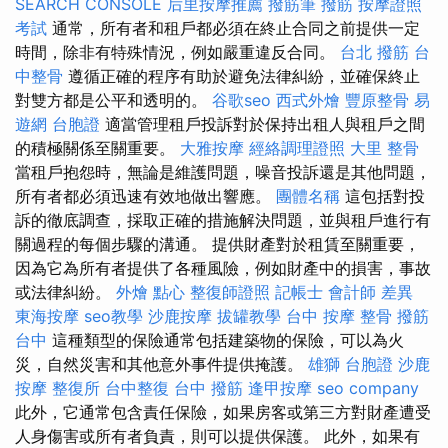
SEARCH CONSOLE
后里按摩推薦
撥筋筆
撥筋
按摩證照
考試
通常，所有者和租戶都必須在終止合同之前提供一定
時間，除非有特殊情況，例如嚴重違反合同。
台北 撥筋
台
中整骨
遵循正確的程序有助於避免法律糾紛，並確保終止
對雙方都是公平和透明的。
谷歌seo
西式外燴
豐原整骨
易
遊網 台胞證
適當管理租戶投訴對於保持出租人與租戶之間
的積極關係至關重要。
大雅按摩
經絡調理證照
大里 整骨
當租戶抱怨時，無論是維護問題，噪音投訴還是其他問題，
所有者都必須迅速有效地做出響應。
團體名稱
這包括對投
訴的徹底調查，採取正確的措施解決問題，並與租戶進行有
關過程的每個步驟的溝通。 提供財產對於租賃至關重要，
因為它為所有者提供了各種風險，例如財產中的損害，事故
或法律糾紛。
外燴 點心
整復師證照
記帳士 會計師 差異
東海按摩
seo教學
沙鹿按摩
拔罐教學
台中 按摩 整骨
撥筋
台中
這種類型的保險通常包括建築物的保險，可以為火
災，自然災害和其他意外事件提供掩護。
雄獅 台胞證
沙鹿
按摩
整復所
台中整復
台中 撥筋
逢甲按摩
seo company
此外，它通常包含責任保險，如果房客或第三方對財產遭受
人身傷害或所有者負責，則可以提供保護。 此外，如果有