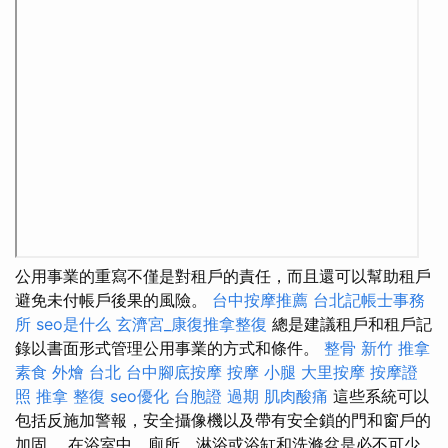
公用事業的重寫不僅是對租戶的責任，而且還可以幫助租戶
避免未付帳戶後果的風險。
台中按摩推薦
台北記帳士事務
所
seo是什么
玄濟宮_康復推拿整復
總是建議租戶和租戶記
錄以書面形式管理公用事業的方式和條件。
整骨
新竹 推拿
素食 外燴 台北
台中腳底按摩
按摩 小腿
大里按摩
按摩證
照
推拿 整復
seo優化
台胞證 過期
肌肉酸痛
這些系統可以
包括反施加警報，安全攝像機以及帶有安全鎖的門和窗戶的
加固。 在浴室中，廁所，淋浴或浴缸和洗滌盆是必不可少