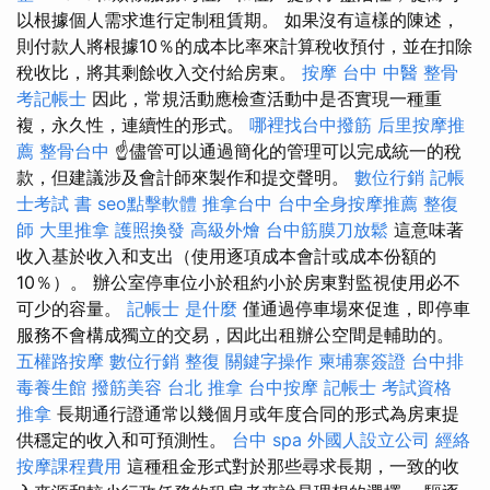
以根據個人需求進行定制租賃期。 如果沒有這樣的陳述，
則付款人將根據10％的成本比率來計算稅收預付，並在扣除
稅收比，將其剩餘收入交付給房東。
按摩
台中 中醫 整骨
考記帳士
因此，常規活動應檢查活動中是否實現一種重
複，永久性，連續性的形式。
哪裡找台中撥筋
后里按摩推
薦
整骨台中
☝儘管可以通過簡化的管理可以完成統一的稅
款，但建議涉及會計師來製作和提交聲明。
數位行銷
記帳
士考試 書
seo點擊軟體
推拿台中
台中全身按摩推薦
整復
師
大里推拿
護照換發
高級外燴
台中筋膜刀放鬆
這意味著
收入基於收入和支出（使用逐項成本會計或成本份額的
10％）。 辦公室停車位小於租約小於房東對監視使用必不
可少的容量。
記帳士 是什麼
僅通過停車場來促進，即停車
服務不會構成獨立的交易，因此出租辦公空間是輔助的。
五權路按摩
數位行銷
整復
關鍵字操作
柬埔寨簽證
台中排
毒養生館
撥筋美容
台北 推拿
台中按摩
記帳士 考試資格
推拿
長期通行證通常以幾個月或年度合同的形式為房東提
供穩定的收入和可預測性。
台中 spa
外國人設立公司
經絡
按摩課程費用
這種租金形式對於那些尋求長期，一致的收