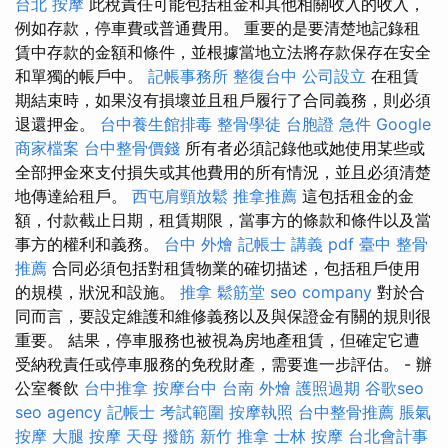
台北 按摩
此稅責任可能包括租金和其他相關收入的收入，
例如存款，停車費或普通費用。 重要的是要清楚地記錄租
賃中存款的金額和條件，並根據當地立法將存款保存在安全
和單獨的帳戶中。
記帳事務所
整復台中
公司設立
在租賃
期結束時，如果沒有損壞並且租戶履行了合同義務，則必須
退還押金。
台中養生館排毒
整骨學徒
台胞證 急件
Google
商家檔案
台中整骨價錢
所有者必須記錄他或她使用某些或
全部押金來支付損失或其他費用的所有情況，並且必須清楚
地傳達給租戶。
西屯肩頸放鬆
推拿推薦
這包括租金的金
額，付款截止日期，租賃期限，當事方的條款和條件以及當
事方的權利和義務。
台中 外燴
記帳士 講義 pdf
臺中 整骨
推薦
合同必須包括對租賃物業的確切描述，包括租戶使用
的規模，狀況和設施。
推拿
鬆筋堂
seo company
對於合
同而言，要設定維護和維修義務以及與保證金有關的規則很
重要。 結果，停車服務也被視為房地產租賃，但確定它遭
受納稅責任或停車服務的免稅財產，需要進一步評估。 - 辦
公室餐飲
台中推拿
按摩台中
台南 外燴
護照過期
谷歌seo
seo agency
記帳士 考試範圍
按摩執照
台中整骨推薦
脹氣
按摩
大腿 按摩
天母 撥筋
新竹 推拿
士林 按摩
台北會計事