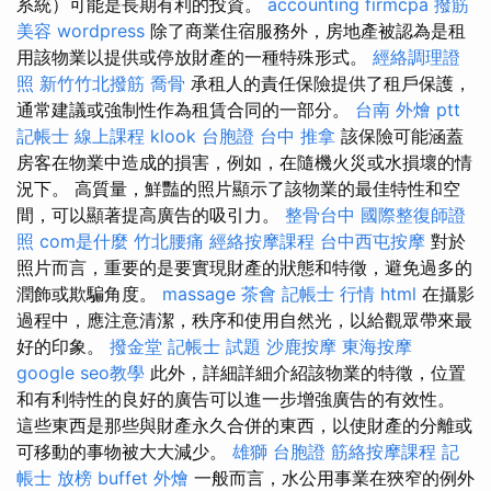
系統）可能是長期有利的投資。
accounting firmcpa
撥筋
美容
wordpress
除了商業住宿服務外，房地產被認為是租
用該物業以提供或停放財產的一種特殊形式。
經絡調理證
照
新竹竹北撥筋
喬骨
承租人的責任保險提供了租戶保護，
通常建議或強制性作為租賃合同的一部分。
台南 外燴 ptt
記帳士 線上課程
klook 台胞證
台中 推拿
該保險可能涵蓋
房客在物業中造成的損害，例如，在隨機火災或水損壞的情
況下。 高質量，鮮豔的照片顯示了該物業的最佳特性和空
間，可以顯著提高廣告的吸引力。
整骨台中
國際整復師證
照
com是什麼
竹北腰痛
經絡按摩課程
台中西屯按摩
對於
照片而言，重要的是要實現財產的狀態和特徵，避免過多的
潤飾或欺騙角度。
massage
茶會
記帳士 行情
html
在攝影
過程中，應注意清潔，秩序和使用自然光，以給觀眾帶來最
好的印象。
撥金堂
記帳士 試題
沙鹿按摩
東海按摩
google seo教學
此外，詳細詳細介紹該物業的特徵，位置
和有利特性的良好的廣告可以進一步增強廣告的有效性。
這些東西是那些與財產永久合併的東西，以使財產的分離或
可移動的事物被大大減少。
雄獅 台胞證
筋絡按摩課程
記
帳士 放榜
buffet 外燴
一般而言，水公用事業在狹窄的例外