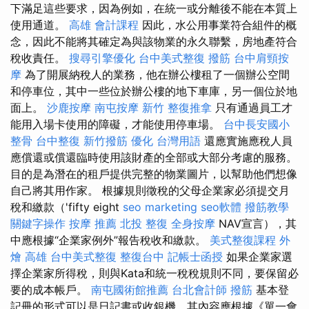
下滿足這些要求，因為例如，在統一或分離後不能在本質上
使用通道。
高雄 會計課程
因此，水公用事業符合組件的概
念，因此不能將其確定為與該物業的永久聯繫，房地產符合
稅收責任。
搜尋引擎優化
台中美式整復
撥筋
台中肩頸按
摩
為了開展納稅人的業務，他在辦公樓租了一個辦公空間
和停車位，其中一些位於辦公樓的地下車庫，另一個位於地
面上。
沙鹿按摩
南屯按摩
新竹 整復推拿
只有通過員工才
能用入場卡使用的障礙，才能使用停車場。
台中長安國小
整骨
台中整復
新竹撥筋
優化 台灣用語
還應實施應稅人員
應償還或償還臨時使用該財產的全部或大部分考慮的服務。
目的是為潛在的租戶提供完整的物業圖片，以幫助他們想像
自己將其用作家。 根據規則徵稅的父母企業家必須提交月
稅和繳款（'fifty eight
seo marketing
seo軟體
撥筋教學
關鍵字操作
按摩 推薦
北投 整復
全身按摩
NAV宣言），其
中應根據“企業家例外”報告稅收和繳款。
美式整復課程
外
燴 高雄
台中美式整復
整復台中
記帳士函授
如果企業家選
擇企業家所得稅，則與Kata和統一稅稅規則不同，要保留必
要的成本帳戶。
南屯國術館推薦
台北會計師
撥筋
基本登
記冊的形式可以是日記書或收銀機，其內容應根據《單一會