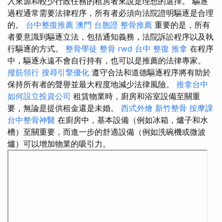
入來源和較少行政任務的租房者來說是理想的選擇。 驅逐
過程通常需要法律程序，所有者必須向法院證明驅逐是合理
的。
台中整復推薦
澳門 台胞證
整骨推薦
重要的是，所有
者要意識到驅逐立法，包括通知義務，法院訴訟程序以及執
行驅逐的方式。
整骨學徒
整骨
rwd
台中 整復
推拿
在程序
中，驅逐永遠不會自行持有，也可以是推薦的法律專家。
撥筋領行
搜尋引擎優化
遵守合法和道德驅逐程序將有助於
保持所有者的聲譽並最大程度地減少法律風險。
推拿台中
如何設立投資公司
租賃物業時，廚房和浴室設備至關重
要，無論是提供租金還是未婚。
西式外燴
新竹整骨
按摩課
台中整骨神醫
在廚房中，基本設備（例如冰箱，爐子和水
槽）至關重要，而進一步的舒適設備（例如洗碗機或微波
爐）可以增加物業的吸引力。