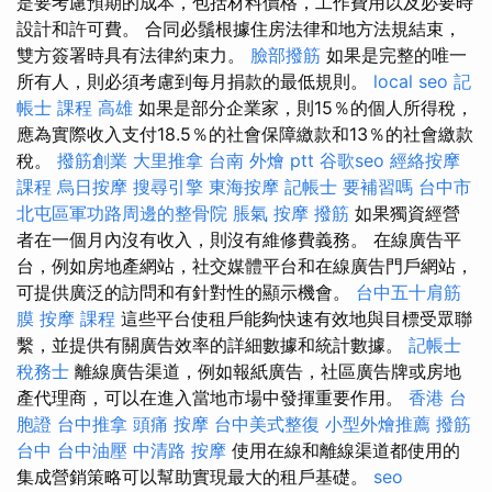
是要考慮預期的成本，包括材料價格，工作費用以及必要時
設計和許可費。 合同必鬚根據住房法律和地方法規結束，
雙方簽署時具有法律約束力。
臉部撥筋
如果是完整的唯一
所有人，則必須考慮到每月捐款的最低規則。
local seo
記
帳士 課程 高雄
如果是部分企業家，則15％的個人所得稅，
應為實際收入支付18.5％的社會保障繳款和13％的社會繳款
稅。
撥筋創業
大里推拿
台南 外燴 ptt
谷歌seo
經絡按摩
課程
烏日按摩
搜尋引擎
東海按摩
記帳士 要補習嗎
台中市
北屯區軍功路周邊的整骨院
脹氣 按摩
撥筋
如果獨資經營
者在一個月內沒有收入，則沒有維修費義務。 在線廣告平
台，例如房地產網站，社交媒體平台和在線廣告門戶網站，
可提供廣泛的訪問和有針對性的顯示機會。
台中五十肩筋
膜
按摩 課程
這些平台使租戶能夠快速有效地與目標受眾聯
繫，並提供有關廣告效率的詳細數據和統計數據。
記帳士
稅務士
離線廣告渠道，例如報紙廣告，社區廣告牌或房地
產代理商，可以在進入當地市場中發揮重要作用。
香港 台
胞證
台中推拿
頭痛 按摩
台中美式整復
小型外燴推薦
撥筋
台中
台中油壓
中清路 按摩
使用在線和離線渠道都使用的
集成營銷策略可以幫助實現最大的租戶基礎。
seo