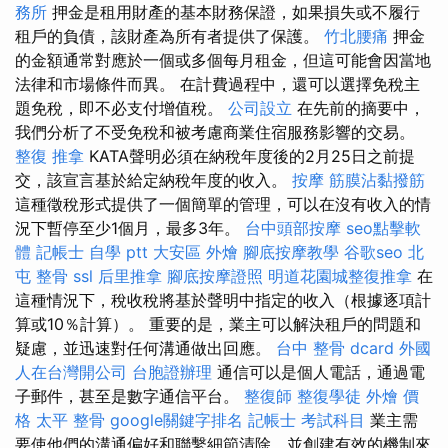
務所
押金是租用財產的基本財務保證，如果損失或不履行
租戶的負債，該財產為所有者提供了保護。
竹北腰痛
押金
的金額通常對應於一個或多個每月租金，但這可能會因當地
法律和市場條件而異。 在計費過程中，還可以選擇免稅主
題免稅，即不必支付增值稅。
公司設立
在先前的摘要中，
我們分析了不受免稅和被考慮商業住宿服務影響的交易。
整復 推拿
KATA聲明必須在納稅年度後的2月25日之前提
交，該宣言基於給定納稅年度的收入。
按摩
筋膜沾黏撥筋
這種徵稅形式提供了一個簡單的管理，可以在沒有收入的情
況下暫停至少1個月，最多3年。
台中頭部按摩
seo點擊軟
體
記帳士 自學 ptt
大安區 外燴
腳底按摩教學
谷歌seo
北
屯 整骨
ssl
后里推拿
腳底按摩證照
明道花園城整復推拿
在
這種情況下，稅收稅將基於聲明中指定的收入（根據逐項計
算或10％計算）。 重要的是，業主可以解決租戶的問題和
疑慮，並迅速對任何溝通做出回應。
台中 整骨 dcard
外國
人在台灣開公司
台胞證辦理
通信可以是個人電話，通過電
子郵件，甚至是數字通信平台。
整復師
整復學徒
外燴 價
格
太平 整骨
google關鍵字排名
記帳士 考試科目
業主需
要使他們的溝通偏好和聯繫細節清除，並創建有效的機制來