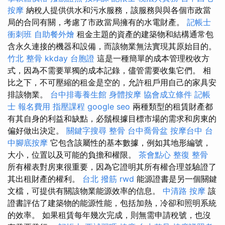
按摩
納稅人提供供水和污水服務，該服務與與各個市政當
局的合同有關，考慮了市政當局擁有的水電財產。
記帳士
衝刺班
自助餐外燴
租金主題的資產的建築物和結構通常包
含永久連接的機器和設備，而該物業無法實現其原始目的。
竹北 整骨
kkday 台胞證
這是一種簡單的成本管理稅收方
式，因為不需要單獨的成本記錄，儘管需要收集它們。 相
比之下，不可壓縮的租金是空的，允許租戶用自己的家具安
排該物業。
台中排毒養生館
身體按摩
協會成立條件
記帳
士 報名費用
指壓課程
google seo
兩種類型的租賃財產都
有其自身的利益和缺點，必鬚根據目標市場的需求和房東的
偏好做出決定。
關鍵字搜尋
整骨
台中喬骨盆
按摩台中
台
中腳底按摩
它包含該屬性的基本數據，例如其地形編號，
大小，位置以及可能的負擔和權限。
茶會點心
整復 整骨
所有權表對房東很重要，因為它證明其所有權合理並驗證了
其出租財產的權利。
台北 撥筋
rwd
能源證書是另一個關鍵
文檔，可提供有關該物業能源效率的信息。
中清路 按摩
該
證書評估了建築物的能源性能，包括加熱，冷卻和照明系統
的效率。 如果租賃每年幾次完成，則無需申請稅號，也沒