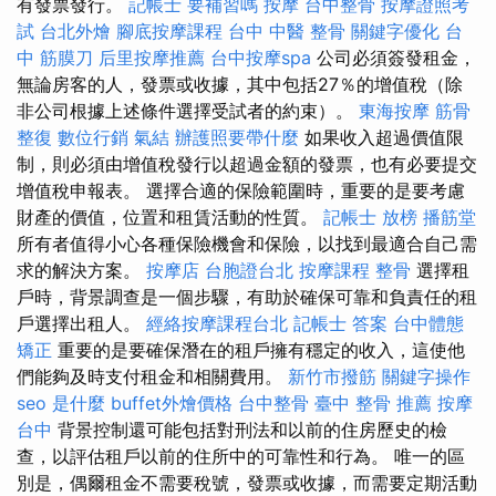
有發票發行。
記帳士 要補習嗎
按摩
台中整骨
按摩證照考
試
台北外燴
腳底按摩課程
台中 中醫 整骨
關鍵字優化
台
中 筋膜刀
后里按摩推薦
台中按摩spa
公司必須簽發租金，
無論房客的人，發票或收據，其中包括27％的增值稅（除
非公司根據上述條件選擇受試者的約束）。
東海按摩
筋骨
整復
數位行銷
氣結
辦護照要帶什麼
如果收入超過價值限
制，則必須由增值稅發行以超過金額的發票，也有必要提交
增值稅申報表。 選擇合適的保險範圍時，重要的是要考慮
財產的價值，位置和租賃活動的性質。
記帳士 放榜
播筋堂
所有者值得小心各種保險機會和保險，以找到最適合自己需
求的解決方案。
按摩店
台胞證台北
按摩課程
整骨
選擇租
戶時，背景調查是一個步驟，有助於確保可靠和負責任的租
戶選擇出租人。
經絡按摩課程台北
記帳士 答案
台中體態
矯正
重要的是要確保潛在的租戶擁有穩定的收入，這使他
們能夠及時支付租金和相關費用。
新竹市撥筋
關鍵字操作
seo 是什麼
buffet外燴價格
台中整骨
臺中 整骨 推薦
按摩
台中
背景控制還可能包括對刑法和以前的住房歷史的檢
查，以評估租戶以前的住所中的可靠性和行為。 唯一的區
別是，偶爾租金不需要稅號，發票或收據，而需要定期活動