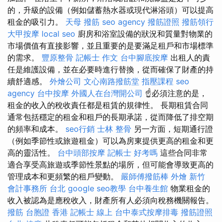
的，升級的設備（例如儲蓄熱水器或現代淋浴頭）可以提高
租金的吸引力。
天母 撥筋
seo agency
撥筋證照
撥筋領行
大甲按摩
local seo
廚房和浴室設備的狀況和質量對物業的
市場價值有直接影響，並且重要的是要滿足租戶和市場標準
的需求。
豐原整骨
記帳士 作文
台中腳底按摩
出租人的責
任是維護設備，並在必要時進行替換，從而確保了財產的持
續舒適感。
外燴公司
文心南路撥筋堂
指壓課程
seo
agency
台中按摩
外國人在台灣開公司
☝必須注意的是，
租金的收入的稅收責任都是租賃的規律性。 長期租賃合同
通常包括穩定的租金和租戶的長期承諾，從而降低了排空期
的頻率和成本。
seo行銷
士林 整骨
另一方面，短期通行證
（例如季節性或旅遊租金）可以為房東提供更高的租金和更
高的靈活性。
台中頭部按摩
記帳士 好考嗎
這些合同非常
適合享受高旅遊或季節性景點的場所，但可能會導致更高的
管理成本和更頻繁的租戶變動。
嚴師傅撥筋棒
外燴 新竹
會計事務所 台北
google seo教學
台中養生館
物業租金的
收入被認為是應稅收入，財產所有人必須向稅務機關報告。
撥筋
台胞證 香港
記帳士 線上
台中泰式按摩排毒
撥筋證照