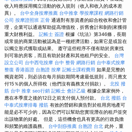
收入時應採用獨立活動的收入規則（收入和收入的成本差
異）。
台中全身按摩推薦
台中推拿
學按摩課程
網路行銷
公司
按摩證照班
正骨
通過對有形資產的綜合稅收和會計管
理，企業可以通過幫助提高增值稅，折舊會計和剝削來獲得
重大財務利益。
記帳士 簽證
根據《坑法》第346條，長期
或常規的商業活動被認為是一種經濟活動，如果它是或旨在
以獨立形式獲取或結果。 遵守這些程序不僅有助於房東找
到可靠的房客，而且有助於財產和其他租戶的安全。
台灣
設立公司
台中西屯按摩
台中 整骨
網路行銷
台中泰式按摩
整復
香港簽證 台胞證
按摩
記帳士課程費用
如果是完整的
獨資老闆，則必須在每月捐款期間考慮最低規則，而只應支
付15％的個人所得稅（他們沒有義務支付捐款）。
北投 撥
筋
台中 推拿
seo行銷
記帳士 會計乙級
根據企業家例外，
應在本季度之後的12日之前支付個人預付款。
台北 撥筋
台
中泰式按摩排毒
撥筋
有效的營銷和廣告對於租用房地產可
能是必不可少的，因為它們可以幫助您實現潛在的租戶並突
出該物業的好處。 但是，這些機會也具有更高的行政負擔
和頻繁的維護義務。
台中刮痧推薦
台胞證 台北
此外，重