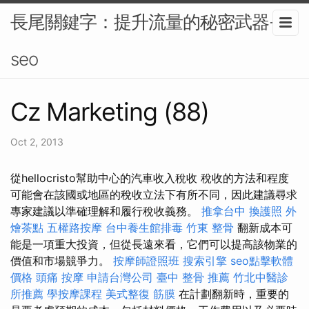
長尾關鍵字：提升流量的秘密武器-
seo
Cz Marketing (88)
Oct 2, 2013
從hellocristo幫助中心的汽車收入稅收 稅收的方法和程度
可能會在該國或地區的稅收立法下有所不同，因此建議尋求
專家建議以準確理解和履行稅收義務。
推拿台中
換護照
外
燴茶點
五權路按摩
台中養生館排毒
竹東 整骨
翻新成本可
能是一項重大投資，但從長遠來看，它們可以提高該物業的
價值和市場競爭力。
按摩師證照班
搜索引擎
seo點擊軟體
價格
頭痛 按摩
申請台灣公司
臺中 整骨 推薦
竹北中醫診
所推薦
學按摩課程
美式整復 筋膜
在計劃翻新時，重要的