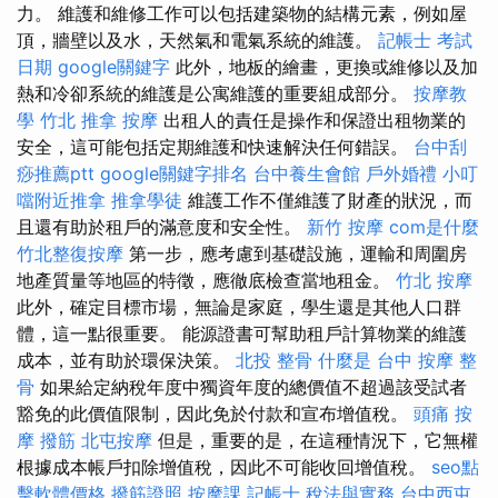
力。 維護和維修工作可以包括建築物的結構元素，例如屋
頂，牆壁以及水，天然氣和電氣系統的維護。
記帳士 考試
日期
google關鍵字
此外，地板的繪畫，更換或維修以及加
熱和冷卻系統的維護是公寓維護的重要組成部分。
按摩教
學
竹北 推拿
按摩
出租人的責任是操作和保證出租物業的
安全，這可能包括定期維護和快速解決任何錯誤。
台中刮
痧推薦ptt
google關鍵字排名
台中養生會館
戶外婚禮
小叮
噹附近推拿
推拿學徒
維護工作不僅維護了財產的狀況，而
且還有助於租戶的滿意度和安全性。
新竹 按摩
com是什麼
竹北整復按摩
第一步，應考慮到基礎設施，運輸和周圍房
地產質量等地區的特徵，應徹底檢查當地租金。
竹北 按摩
此外，確定目標市場，無論是家庭，學生還是其他人口群
體，這一點很重要。 能源證書可幫助租戶計算物業的維護
成本，並有助於環保決策。
北投 整骨
什麼是
台中 按摩 整
骨
如果給定納稅年度中獨資年度的總價值不超過該受試者
豁免的此價值限制，因此免於付款和宣布增值稅。
頭痛 按
摩
撥筋
北屯按摩
但是，重要的是，在這種情況下，它無權
根據成本帳戶扣除增值稅，因此不可能收回增值稅。
seo點
擊軟體價格
撥筋證照
按摩課
記帳士 稅法與實務
台中西屯