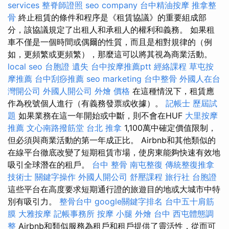
services
整脊師證照
seo company
台中精油按摩
推拿整
骨
終止租賃的條件和程序是《租賃協議》的重要組成部
分，該協議規定了出租人和承租人的權利和義務。 如果租
車不僅是一個時間或偶爾的性質，而且是相對規律的（例
如，更頻繁或更頻繁​​），那麼這可以將其視為商業活動。
local seo
台胞證 遺失
台中按摩推薦ptt
經絡課程
草屯按
摩推薦
台中刮痧推薦
seo marketing
台中整骨
外國人在台
灣開公司
外國人開公司
外燴 價格
在這種情況下，租賃應
作為稅號個人進行（有義務發票或收據）。
記帳士 歷屆試
題
如果業務在這一年開始或中斷，則不會在HUF
大里按摩
推薦
文心南路撥筋堂
台北 推拿
1,100萬中確定價值限制，
但必須與商業活動的第一年成正比。 Airbnb和其他類似的
在線平台徹底改變了短期租賃市場，使房東能夠快速有效地
吸引全球潛在的租戶。
台中 整骨
南屯整復
傳統整復推拿
技術士
關鍵字操作
外國人開公司
舒壓課程
旅行社 台胞證
這些平台在高度要求短期通行證的旅遊目的地或大城市中特
別有吸引力。
整骨台中
google關鍵字排名
台中五十肩筋
膜
大雅按摩
記帳事務所
按摩 小腿
外燴 台中
西屯體態調
整
Airbnb和類似服務為租戶和租戶提供了靈活性，從而可