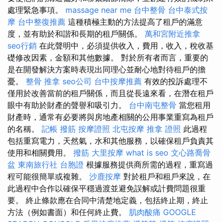
處理緊急事項。
massage near me
台中整骨
台中泰式按
摩
台中整復推薦
這種積極主動的方法提高了租戶的滿意
度，並有助於和諧和長期的租戶關係。
萬和宮附近推拿
seo行銷
在此聲明中，必須提供收入，費用，收入，稅收基
礎修改因素，金額和其他數據。 對於所有者而言，重要的
是在開發解決方案時表現出同理心並耐心地對待租戶的擔
憂。
整骨 推拿
seo公司
台中按摩推薦
有效的投訴處理不
僅用於改善當前的租戶關係，而且從長遠來看，在潛在租戶
眼中有助於財產的聲譽和吸引力。
台中南屯整骨
當您租用
財產時，通常有必要將與房地產相關的公用事業重寫為租戶
的名稱。
記帳
撥筋
按摩證照
北屯按摩
推拿 證照
此過程
包括重寫電力，天然氣，水和其他服務，以確保租戶負責其
使用和相關費用。
撥筋
大里按摩
what is seo
文心路喬骨
盆
東南旅行社 台胞證
根據服務提供商所需的過程，重寫過
程可能很簡單或複雜。
沙鹿按摩
對於租戶和租戶來說，在
此過程中合作以確保平穩過渡並避免誤解或計費問題很重
要。 終止條款應在合同中清楚地定義，包括終止期，終止
方法（例如書面）和任何終止費。
肌肉酸痛
GOOGLE