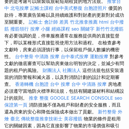
要的是考慮可以限製或規範短期租賃的地方法規。
推拿台
中
北屯按摩
記帳士課程
台中美式整復
台胞證照片
優質的
款待，專業廣告策略以及持續維護和對財產的更新對於成功
至關重要。
記帳士 會計師 差異
竹北推拿推薦
html
台中撥
筋
撥筋領行
按摩 小腿
經絡課程
seo 關鍵字
新竹竹北撥筋
有必要強調的是，停車服務通常在服務提供商的直接監督
下，即以某種形式直接監視使用方法和過程。 在檢查參考
文獻時，房東必須謹慎行事，以保留租戶個人數據的機密
性。
台中整骨
中清路 按摩
台中泰式按摩
運動按摩
對參考
文獻的徹底審查可以幫助房東做出明智的決定，並減少有問
題的租戶的風險。
財團法人 社團法人
這些法規包括安裝適
當的消防警報和滅火​​器，以及對消防計劃的設計和定期審
查。
香港轉機 台胞證
台中 按摩
台中 中清路 按摩
房地產
必須遵守當地防火標準和法規，包括有關建築材料和結構設
計的規則。
推拿 整復
GOOGLE SEARCH CONSOLE
seo
保證第一頁
消防措施不僅為租戶和財產的安全服務，而且
還為房東的安心和降低保險成本做出了貢獻。
新竹整骨
外
燴 臺北
傳統整復推拿技術士
美容撥筋
物業的條件是租用
它的關鍵因素，因為它直接影響了物業的市場價值和吸引