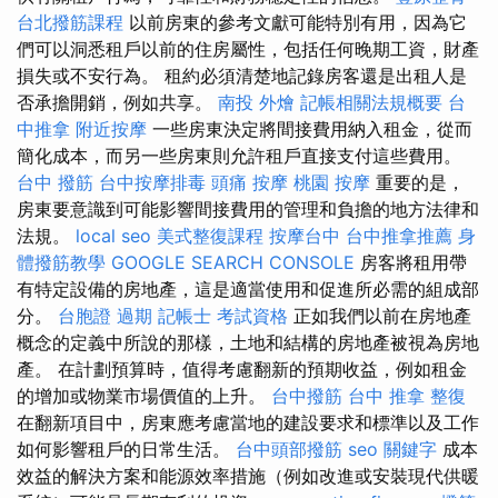
台北撥筋課程
以前房東的參考文獻可能特別有用，因為它
們可以洞悉租戶以前的住房屬性，包括任何晚期工資，財產
損失或不安行為。 租約必須清楚地記錄房客還是出租人是
否承擔開銷，例如共享。
南投 外燴
記帳相關法規概要
台
中推拿
附近按摩
一些房東決定將間接費用納入租金，從而
簡化成本，而另一些房東則允許租戶直接支付這些費用。
台中 撥筋
台中按摩排毒
頭痛 按摩
桃園 按摩
重要的是，
房東要意識到可能影響間接費用的管理和負擔的地方法律和
法規。
local seo
美式整復課程
按摩台中
台中推拿推薦
身
體撥筋教學
GOOGLE SEARCH CONSOLE
房客將租用帶
有特定設備的房地產，這是適當使用和促進所必需的組成部
分。
台胞證 過期
記帳士 考試資格
正如我們以前在房地產
概念的定義中所說的那樣，土地和結構的房地產被視為房地
產。 在計劃預算時，值得考慮翻新的預期收益，例如租金
的增加或物業市場價值的上升。
台中撥筋
台中 推拿
整復
在翻新項目中，房東應考慮當地的建設要求和標準以及工作
如何影響租戶的日常生活。
台中頭部撥筋
seo 關鍵字
成本
效益的解決方案和能源效率措施（例如改進或安裝現代供暖