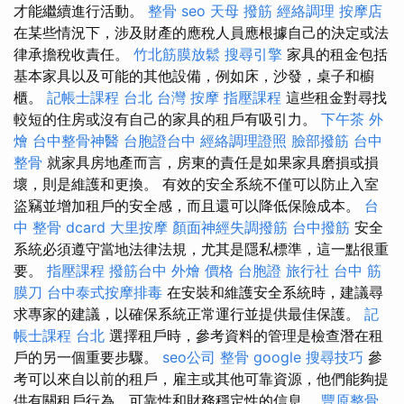
才能繼續進行活動。
整骨
seo
天母 撥筋
經絡調理
按摩店
在某些情況下，涉及財產的應稅人員應根據自己的決定或法
律承擔稅收責任。
竹北筋膜放鬆
搜尋引擎
家具的租金包括
基本家具以及可能的其他設備，例如床，沙發，桌子和櫥
櫃。
記帳士課程 台北
台灣 按摩
指壓課程
這些租金對尋找
較短的住房或沒有自己的家具的租戶有吸引力。
下午茶 外
燴
台中整骨神醫
台胞證台中
經絡調理證照
臉部撥筋
台中
整骨
就家具房地產而言，房東的責任是如果家具磨損或損
壞，則是維護和更換。 有效的安全系統不僅可以防止入室
盜竊並增加租戶的安全感，而且還可以降低保險成本。
台
中 整骨 dcard
大里按摩
顏面神經失調撥筋
台中撥筋
安全
系統必須遵守當地法律法規，尤其是隱私標準，這一點很重
要。
指壓課程
撥筋台中
外燴 價格
台胞證 旅行社
台中 筋
膜刀
台中泰式按摩排毒
在安裝和維護安全系統時，建議尋
求專家的建議，以確保系統正常運行並提供最佳保護。
記
帳士課程 台北
選擇租戶時，參考資料的管理是檢查潛在租
戶的另一個重要步驟。
seo公司
整骨
google 搜尋技巧
參
考可以來自以前的租戶，雇主或其他可靠資源，他們能夠提
供有關租戶行為，可靠性和財務穩定性的信息。
豐原整骨