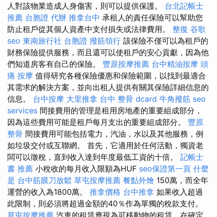
人對該物業造成人身傷害，則可以提供保護。
台北記帳士
推薦
台胞證 代辦
推拿台中
承租人的責任保險可以幫助您
防止租戶從其個人資產中支付損失或法律費用。
整復
谷歌
seo
東南旅行社 台胞證
撥筋領行
該保險不僅可以為租戶的
財務保險提供服務，而且還可以使租戶的安心貢獻，因為他
們知道房客有自己的保險。
豐原按摩推薦
台中精油按摩
頭
痛 按摩
值得研究各種保險優惠和保險範圍，以找到最適合
其需求的解決方案，並向出租人提供有關其保險詳細信息的
信息。
台中按摩
大里推拿
台中 整骨 dcard
牛角撥筋
seo
services
間接費用的管理是租用房地產的重要組成部分，
因為這些費用可能是租戶每月支出的重要組成部分。
豐原
整骨
間接費用可能包括電力，汽油，水以及其他服務，例
如垃圾交付或互聯網。 首先，它適用於任何活動，獨資老
闆可以徵稅，直到收入達到年度最低工資的十倍。
記帳士
書 推薦
小稅收的每月收入限額為HUF
seo保證第一頁
什麼
是
台中筋膜刀放鬆
草屯按摩推薦
餐點外燴
150萬，而全年
運營的收入為1800萬。
推拿價格
台中推拿
如果收入超過
此限制，則必須將超過金額的40％作為單獨的稅款支付。
草屯按摩推薦
汽車的租賃應視為可移動物的租賃，在確定