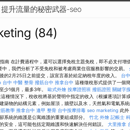
提升流量的秘密武器-seo
eting (84)
人指南 在計費過程中，還可以選擇免稅主題免稅，即不必支付增
要中，我們分析了不受免稅和被考慮商業住宿服務影響的交易。
後的2月25日之前提交，該宣言基於給定納稅年度的收入。
台
o
台中 中醫 整骨
撥筋台中
推拿台中
這種徵稅形式提供了一個簡
至少1個月，最多3年。
歐式外燴
按摩證照班
撥筋證照
關鍵字
這種情況下，稅收稅將基於聲明中指定的收入（根據逐項計算或1
建築物的結構元素，例如屋頂，牆壁以及水，天然氣和電氣系
撥筋教學
推拿台中
逢甲 整骨
台中按摩排毒
seo marketing
此外
卻系統的維護是公寓維護的重要組成部分。
竹北 外燴
記帳士 
的安全，這可能包括定期維護和快速解決任何錯誤。
大里推拿