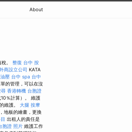
About
值稅。
整復
台中 按
外商設立公司
KATA
中油壓
台中 spa
台中
單的管理，可以在沒
搜尋
香港轉機 台胞證
0％計算）。 維護
統的維護。
大腿 按摩
，地板的繪畫，更換
科目
出租人的責任是
台胞證 照片
維護工作