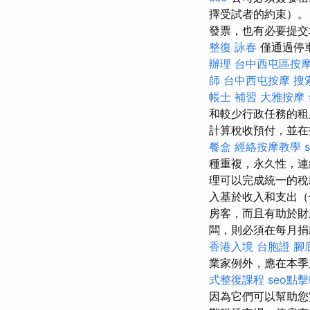
擇受試者的約束）
發票，也有必要提交
整復 詠春
僅通過停
辦理
台中西屯區按
師
台中西屯按摩
搜
帳士 補習
大雅按摩
和較少行政任務的租
計算稅收預付，並在
餐盒
經絡按摩教學
種重複，永久性，
理可以完成統一的稅
入基於收入和支出（
房客，而且有助於
闆，則必須在每月捐
香港入境 台胞證
腳
業家例外，應在本季
式整復課程
seo點
因為它們可以幫助您