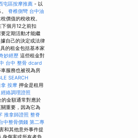
西屯區按摩推薦
- 以
％。
脊椎側彎
台中油
業稅價值的稅收稅。
下個月12之前扣
需要定期活動才能繼
根據自己的決定或法律
具的租金包括基本家
奇妙經歷
這些租金對
中
台中 整骨 dcard
停車服務也被視為房
LE SEARCH
推拿
按摩
押金是租用
。
經絡調理證照
金的金額通常對應於
至關重要，因為它為
字
推拿師證照
整脊
台中整骨價錢
第二專
害和其他意外事件提
人身傷害或所有者負