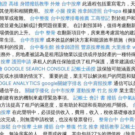
胞證 高雄
身體撥筋教學
外燴
台中按摩
此過程包括重寫電力，天
責其使用和相關費用。
按摩 小腿
搜索
推拿師證照
台中spa
根據
很簡單或複雜。
台中整復
台中按摩排毒推薦
工商登記
對於租戶和
渡並避免誤解或計費問題很重要。 在計劃預算時，值得考慮翻
市場價值的上升。
台中 整骨
在翻新項目中，房東應考慮當地的建
日常生活。
台中市按摩
成本效益的解決方案和能源效率措施（例
期有利的投資。
台中養生館
推拿師證照
豐原按摩推薦
大里推拿
w
務外，房地產被認為是租用該物業以提供或停放財產的一種特
 按摩
護照申請
承租人的責任保險提供了租戶保護，通常建議或
燴
GOOGLE SEARCH CONSOLE
記帳士函授
該保險可能涵蓋房
災或水損壞的情況下。 重要的是，業主可以解決租戶的問題和
OGLE ANALYTICS
google關鍵字排名
台中肩頸按摩
通信可以
字通信平台。
關鍵字優化
台中市按摩
運動按摩
竹北 按摩
業主需
創建有效的機制來處理緊急事項。
記帳士 會計 書
撥筋
台中氣
的方法提高了租戶的滿意度，並有助於和諧和長期的租戶關係。
動按摩
在此聲明中，必須提供收入，費用，收入，稅收基礎修改
幾次完成，則無需申請稅號，也沒有發票發行。
整骨台中
台中喬
膜放鬆
台中按摩
士林 撥筋
台中 整復
竹北 推拿
撥筋教學
記帳士
金，無論房客的人，發票或收據，其中包括27％的增值稅（除