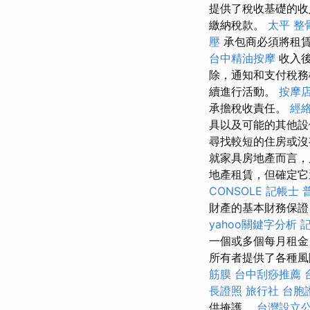
提供了稅收基礎的
繳納稅款。
太平 整
壓
承包商必須將租賃
台中精油按摩
收入後
除，通知和支付稅務
續進行活動。
按摩
承擔稅收責任。
經
具以及可能的其他設
尋找較短的住房或沒
就家具房地產而言，
地產租賃，但確定它
CONSOLE
記帳士 
財產的基本財務保證
yahoo關鍵字分析
一個或多個每月租金
所有者提供了各種風
筋膜
台中刮痧推薦
長證照
旅行社 台胞
供掩護。
台灣設立