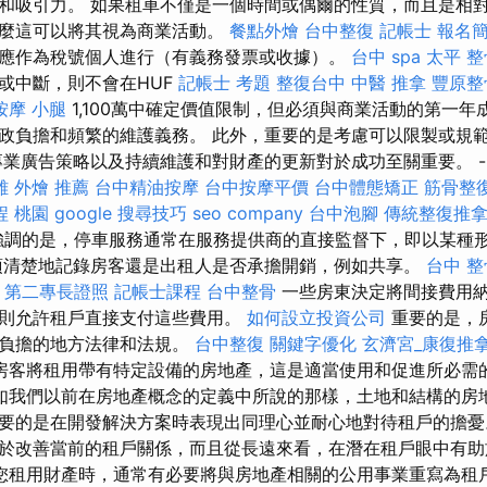
和吸引力。 如果租車不僅是一個時間或偶爾的性質，而且是相
，那麼這可以將其視為商業活動。
餐點外燴
台中整復
記帳士 報名
應作為稅號個人進行（有義務發票或收據）。
台中 spa
太平 整
或中斷，則不會在HUF
記帳士 考題
整復台中
中醫 推拿
豐原整
按摩 小腿
1,100萬中確定價值限制，但必須與商業活動的第一年
政負擔和頻繁的維護義務。 此外，重要的是考慮可以限製或規
專業廣告策略以及持續維護和對財產的更新對於成功至關重要。 -
雄 外燴 推薦
台中精油按摩
台中按摩平價
台中體態矯正
筋骨整
程 桃園
google 搜尋技巧
seo company
台中泡腳
傳統整復推
調的是，停車服務通常在服務提供商的直接監督下，即以某種
須清楚地記錄房客還是出租人是否承擔開銷，例如共享。
台中 整
第二專長證照
記帳士課程
台中整骨
一些房東決定將間接費用
則允許租戶直接支付這些費用。
如何設立投資公司
重要的是，
和負擔的地方法律和法規。
台中整復
關鍵字優化
玄濟宮_康復推
房客將租用帶有特定設備的房地產，這是適當使用和促進所必需
如我們以前在房地產概念的定義中所說的那樣，土地和結構的房
要的是在開發解決方案時表現出同理心並耐心地對待租戶的擔
於改善當前的租戶關係，而且從長遠來看，在潛在租戶眼中有助
您租用財產時，通常有必要將與房地產相關的公用事業重寫為租