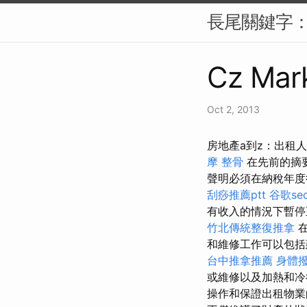
長尾關鍵字：
Cz Mark
Oct 2, 2013
房地產a到z：出租
摩 整骨
在先前的摘
聲明必須在納稅年度
刮痧推薦ptt
谷歌se
有收入的情況下暫停
竹北傳統整復推拿
在
和維修工作可以包括
台中推拿推薦
身體
或維修以及加熱和冷
操作和保證出租物業