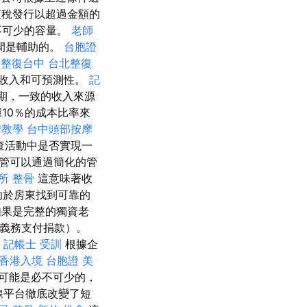
值稅發行以超過金額的
不可少的容量。
老師
間是輔助的。
台胞證
整復台中
台北整復
收入和可預測性。
記
期，一致的收入來源
10％的成本比率來
摩教學
台中頭部按摩
查活動中是否實現一
管可以通過簡化的管
所
整骨
這意味著收
助於房東找到可靠的
果是完整的獨資老
有義務支付捐款）。
記帳士 受訓
根據企
香港入境 台胞證
美
可能是必不可少的，
線平台徹底改變了短