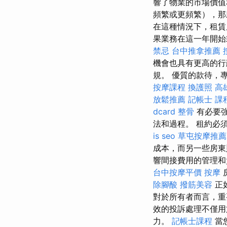
響了物業的市場價值
頻繁或更頻繁​​）
在這種情況下，租賃
果業務在這一年開始
禁忌
台中推拿推薦
機會也具有更高的行
規。 優質的款待，
按摩課程
換護照
高
放鬆推薦
記帳士 課
dcard
整骨
有必要強
法和過程。 租約必
is seo
草屯按摩推薦
成本，而另一些房東
響間接費用的管理
台中按摩平價
按摩
除腳酸
撥筋美容
正
對於所有者而言，重
效的投訴處理不僅用
力。
記帳士課程
當