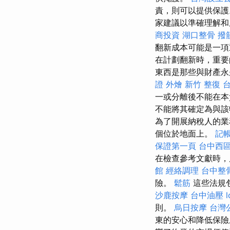
責，則可以提供保護
家建議以準確理解
商投資
湖口整骨
撥
翻新成本可能是一項
在計劃翻新時，重要
東西是那些與財產永
證
外燴
新竹 整復
一或分離後不能在
不能將其確定為與該
為了開展納稅人的業
個位於地面上。
記帳
保證第一頁
台中西
在檢查參考文獻時，
館
經絡調理
台中整
險。
鬆筋
這些法規
沙鹿按摩
台中油壓
l
則。
烏日按摩
台灣
東的安心和降低保