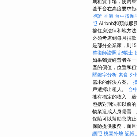
期租賃市場，使房東
些平台在高度要求短
胞證 香港
台中按摩
照
Airbnb和類
據住房法律和地方法
必須考慮到每月捐
是部分企業家，則1
整復師證照
記帳士 
如果獨資經營者在一
產的價值，位置和
關鍵字分析
素食 外
需求的解決方案。
戶選擇出租人。
台中
擁有穩定的收入，這
包括對刑法和以前的
物業造成人身傷害
保險可以幫助您防止
保險提供服務，而且
護照
桃園外燴
記帳