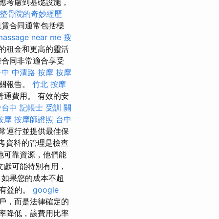
應考慮到基礎設施，
整骨院的奇妙經歷
租賃合同通常包括穩
massage near me
搜
的租金和更高的靈活
合同非常適合享受
台中 中清路 按摩
按摩
機關報告。
竹北 按摩
通費用。 有效的安
骨台中
記帳士 受訓
關
按摩
按摩師證照
台中
常運行並提供最佳保
考資料的管理是檢查
他可靠資源，他們能
文獻可能特別有用，
 如果您的成本不超
是有益的。
google
戶，而是法律確定的
率降低，該費用比率