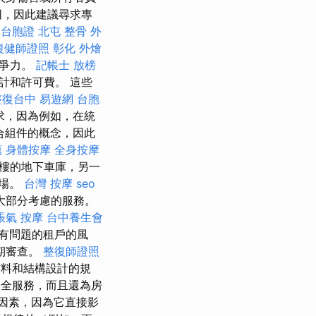
同，因此建議尋求專
 台胞證
北屯 整骨
外
復健師證照
彰化 外燴
競爭力。
記帳士 放榜
計和許可費。 這些
整復台中
易遊網 台胞
求，因為例如，在統
合組件的概念，因此
薦
身體按摩
全身按摩
樓的地下車庫，另一
車場。
台灣 按摩
seo
大部分考慮的服務。
脹氣 按摩
台中養生會
有問題的租戶的風
期審查。
整復師證照
料和結構設計的規
全服務，而且還為房
因素，因為它直接影