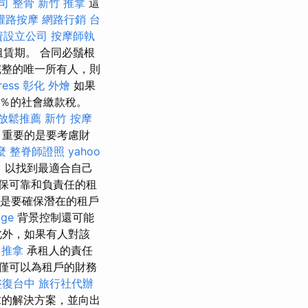
司
整骨
新竹 推拿
這
權路按摩
網路行銷
台
資設立公司
按摩師執
租賃期。 合同必鬚根
整的唯一所有人，則
ress
彰化 外燴
如果
3％的社會繳款稅。
放鬆推薦
新竹 按摩
，重要的是要考慮財
麼
整脊師證照
yahoo
，以找到最適合自己
保可靠和負責任的租
是要確保潛在的租戶
age
背景控制還可能
此外，如果有人對該
推拿
承租人的責任
僅可以為租戶的財務
整復台中
旅行社代辦
求的解決方案，並向出