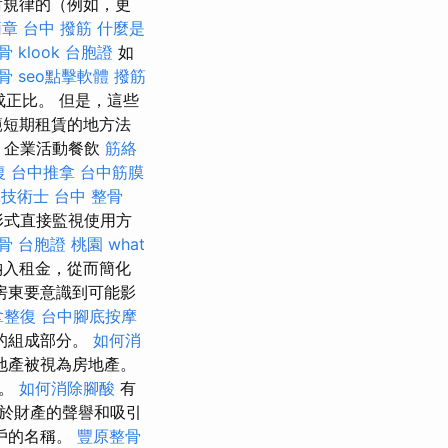
對規律的（例如，更
簡章
台中 撥筋
什麼是
骨
klook 台胞證
如
骨
seo點擊軟體
撥筋
成正比。 但是，這些
範短期租賃的地方法
 企業活動餐飲
筋絡
復
台中推拿
台中筋膜
拿技術士
台中 整骨
形式直接監視使用方
骨
台胞證 桃園
what
納入租金，從而簡化
房東要意識到可能影
拿整復
台中腳底按摩
的組成部分。
如何消
地產被視為房地產。
憂。
如何消除腳酸
有
於財產的聲譽和吸引
戶的名稱。
豐原整骨