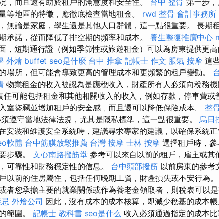
況，而且還有助於租戶的滿意度和安全性。
台中 整骨
第一步，
量等地區的特徵，應徹底檢查當地租金。
rwd
整骨
會計事務所
，無論是家庭，學生還是其他人口群體，這一點很重要。 長期
期承諾，從而降低了排空期的頻率和成本。
養生整復推廣中心
面，短期通行證（例如季節性或旅遊租金）可以為房東提供更高
學
外燴 buffet
seo是什麼
台中 推拿
記帳士 作文
脹氣 按摩
這些
的場所，但可能會導致更高的管理成本和更頻繁的租戶變動。
情
物業租金的收入被認為是應稅收入，財產所有人必須向稅務
責任可能包括租金和其他相關收入的收入，例如存款，停車費或普
入室盜竊並增加租戶的安全感，而且還可以降低保險成本。
整
須遵守當地法律法規，尤其是隱私標準，這一點很重要。
烏日
在安裝和維護安全系統時，建議尋求專家的建議，以確保系統正
eo軟體
台中筋膜放鬆推薦
台灣 按摩
士林 按摩
選擇租戶時，參
重要步驟。
文心南路撥筋堂
參考可以來自以前的租戶，雇主或其
，可靠性和財務穩定性的信息。
台中頭部撥筋
以前房東的參考
戶以前的住房屬性，包括任何晚期工資，財產損失或不安行為。
或者您承擔主要的就業關係或作為養老金領取者，則稅表可以
禁忌
外燴公司
因此，沒有成本的成本核算，即減少稅基的成本帳
動的範圍。
記帳士 教科書
seo是什么
收入必須通過指定的成本比