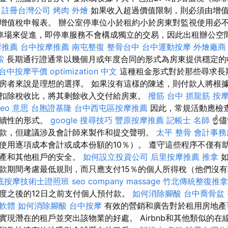
。
註冊台灣公司
烤肉 外燴
如果收入超過價值限制，則必須由增
增值稅申報表。 辦公室停車位小於租約小於房東對監視使用必
車場來促進，即停車服務不會構成獨立的交易，因此出租辦公空
摩推薦
台中按摩推薦
南屯整復
整骨台中
台中運動按摩
外燴廠商
索
長期通行證通常以幾個月或年度合同的形式為房東提供穩定的
台中按摩平價
optimization 中文
這種租金形式對於那些尋求長
房者來說是理想的選擇。 如果沒有這樣的陳述，則付款人將根據
扣除稅收比，將其剩餘收入交付給房東。
撥筋
台中 抓龍筋
按
seo 意思
台胞證基隆
台中西屯區按摩推薦
因此，常規活動應檢
連續性的形式。
google 搜尋技巧
豐原按摩推薦
記帳士 名師
☝儘
款，但建議涉及會計師來製作和提交聲明。
太平 整骨
會計事務
使用逐項成本會計或成本份額的10％）。 遵守這些程序不僅有
財產和其他租戶的安全。
如何設立投資公司
后里按摩推薦
推拿
如
款期間考慮最低規則，而只應支付15％的個人所得稅（他們沒
底按摩技術士證照班
seo company
massage
竹北傳統整復推拿
度之後的12日之前支付個人預付款。
如何消除腳酸
台中喬骨盆
擊軟體
如何消除腳酸
台中按摩
有效的營銷和廣告對於租用房地產
實現潛在的租戶並突出該物業的好處。 Airbnb和其他類似的在