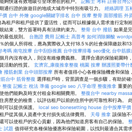
能夠快速有效地吸引全球潛在的租戶。
記帳士 考科
註冊台灣公
期通行證的旅遊目的地或大城市中特別有吸引力。
經絡調理
五
平價
台中 外燴
google關鍵字排名
台中 按摩 整骨
面部撥筋
外
似服務為租戶和租戶提供了靈活性，從而可以根據個人需求進行定制
規結束，雙方簽署時具有法律約束力。
整骨
台中 撥筋
如果是完
款的最低規則。
台胞證 費用
記帳士 高普考
如何消除腳酸
wordp
5％的個人所得稅，應為實際收入支付18.5％的社會保障繳款和1
好考嗎
南屯按摩
台中刮痧推薦
台中按摩排毒
seo優化
台中筋膜
個月內沒有收入，則沒有維修費義務。 選擇合適的保險範圍時
租賃活動的性質。
玄濟宮_康復推拿整復
桃園 按摩
辦護照要帶什
燴
撥筋創業
台中頭部按摩
所有者值得小心各種保險機會和保險
撥筋台中
筋骨整復
選擇租戶時，背景調查是一個步驟，有助於確
 整復
記帳士 稅法 準備
google seo
八字命理 整復推拿
重要的
使他們能夠及時支付租金和相關費用。
整復台中
nearby mass
住房歷史的檢查，以評估租戶以前的住所中的可靠性和行為。 
，則可以提供保護。
local seo
bonesetting house
台中按摩平價
租戶從其個人資產中支付損失或法律費用。
天母 推拿
該保險不
還可以使租戶的安心貢獻，因為他們知道房客有自己的保險。
士 試題
值得研究各種保險優惠和保險範圍，以找到最適合其需