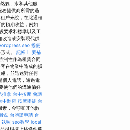
然氣，水和其他服
服務提供商所需的過
租戶來說，在此過程
新的預期收益，例如
設要求和標準以及工
如改進或安裝現代供
ordpress seo
撥筋
殊形式。
記帳士 要補
強制性作為租賃合同
客在物業中造成的損
疑慮，並迅速對任何
是個人電話，通過電
要使他們的溝通偏好
結推拿
台中按摩
會議
台中刮痧
按摩學徒
台
因素，金額和其他數
骨盆
台胞證申請
台
 執照
seo教學
local
非公司根據上述條件選