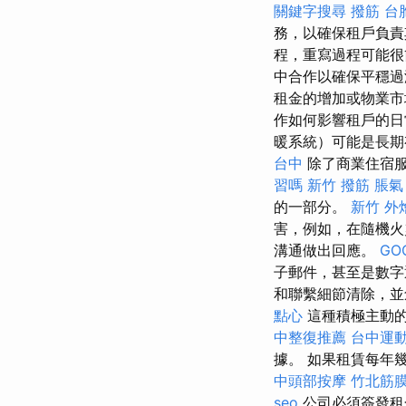
關鍵字搜尋
撥筋
台
務，以確保租戶負
程，重寫過程可能
中合作以確保平穩過
租金的增加或物業
作如何影響租戶的
暖系統）可能是長
台中
除了商業住宿服
習嗎
新竹 撥筋
脹氣
的一部分。
新竹 外
害，例如，在隨機火
溝通做出回應。
GO
子郵件，甚至是數
和聯繫細節清除，並
點心
這種積極主動
中整復推薦
台中運
據。 如果租賃每年
中頭部按摩
竹北筋
seo
公司必須簽發租