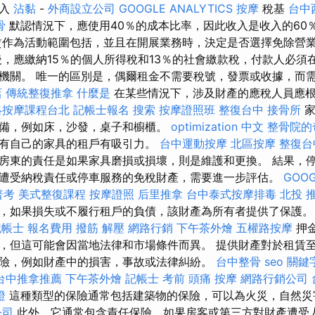
收入
沾黏
-
外商設立公司
GOOGLE ANALYTICS
按摩
稅基
台中
骨
默認情況下，應使用40％的成本比率，因此收入是收入的60
作為活動範圍包括，並且在開展業務時，決定是否選擇免除營
，應繳納15％的個人所得稅和13％的社會繳款稅，付款人必須在
機關。 唯一的區別是，偶爾租金不需要稅號，發票或收據，而
店
傳統整復推拿
什麼是
在某些情況下，涉及財產的應稅人員應
絡按摩課程台北
記帳士報名
搜索
按摩證照班
整復台中
接骨所
家
備，例如床，沙發，桌子和櫥櫃。
optimization 中文
整骨院的
有自己的家具的租戶有吸引力。
台中運動按摩
北區按摩
整復台
房東的責任是如果家具磨損或損壞，則是維護和更換。 結果，
遭受納稅責任或停車服務的免稅財產，需要進一步評估。
GOOG
普考
美式整復課程
按摩證照
后里推拿
台中泰式按摩排毒
北投 
，如果損失或不履行租戶的負債，該財產為所有者提供了保護
記帳士 報名費用
撥筋 解壓
網路行銷
下午茶外燴
五權路按摩
押
，但這可能會因當地法律和市場條件而異。 提供財產對於租賃
險，例如財產中的損害，事故或法律糾紛。
台中整骨
seo 關鍵
台中推拿推薦
下午茶外燴
記帳士 考前
頭痛 按摩
網路行銷公司
證
這種類型的保險通常包括建築物的保險，可以為火災，自然災
公司
此外，它通常包含責任保險，如果房客或第三方對財產遭受