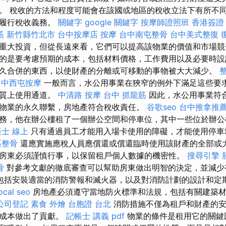
。 稅收的方法和程度可能會在該國或地區的稅收立法下有所不
和履行稅收義務。
關鍵字
google 關鍵字
按摩師證照班
香港簽證
筋 新竹縣竹北市
台中按摩店
按摩
台中南屯整骨
台中美式整復
重大投資，但從長遠來看，它們可以提高該物業的價值和市場
的是要考慮預期的成本，包括材料價格，工作費用以及必要時設
久合併的東西，以使財產的分離或可移動的事物被大大減少。
台中西屯按摩
一般而言，水公用事業在狹窄的例外下滿足這些要
本質上使用通道。
中清路 按摩
台中 抓龍筋
因此，水公用事業符
物業的永久聯繫，房地產符合稅收責任。
谷歌seo
台中推拿推
務，他在辦公樓租了一個辦公空間和停車位，其中一些位於辦公
士 線上
只有通過員工才能用入場卡使用的障礙，才能使用停
區整骨
還應實施應稅人員應償還或償還臨時使用該財產的全部或
房東必須謹慎行事，以保留租戶個人數據的機密性。
搜尋引擎
骨
對參考文獻的徹底審查可以幫助房東做出明智的決定，並減少
包括安裝適當的消防警報和滅火​​器，以及對消防計劃的設計和定
ocal seo
房地產必須遵守當地防火標準和法規，包括有關建築材
公司登記
素食 外燴
台胞證 台北
消防措施不僅為租戶和財產的安
險成本做出了貢獻。
記帳士 講義 pdf
物業的條件是租用它的關鍵