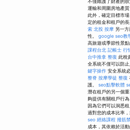
不僅維護了財產的狀
運輸和周圍房地產質
此外，確定目標市場
定的租金和租戶的長
索
北投 按摩
另一方
性。
google seo教
高旅遊或季節性景點
課程台北
記帳士 行
台中推拿
整復
此稅
全系統不僅可以防止
鍵字操作
安全系統必
整脊
按摩學徒
整復
護。
seo點擊軟體
s
潛在租戶的另一個
夠提供有關租戶行為
因為它們可以洞悉租
過對您的成本比率，
seo
經絡課程
撥筋
成本，其依賴於活