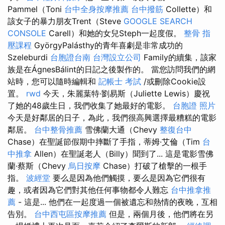
Pammel（Toni
台中全身按摩推薦
台中撥筋
Collette）和
該女子的暴力朋友Trent（Steve
GOOGLE SEARCH
CONSOLE
Carell）和她的女兒Steph一起度假。
整骨
指
壓課程
GyörgyPalásthy的青年喜劇是非常成功的
Szeleburdi
台胞證台南
台灣設立公司
Family的續集，該家
族是在ÁgnesBálint的日記之後製作的。 當您訪問我們的網
站時，您可以隨時編輯和
記帳士 考試
/或刪除Cookie設
置。
rwd
今天，朱麗葉特·劉易斯（Juliette Lewis）慶祝
了她的48歲生日，我們收集了她最好的電影。
台胞證 照片
今天是好鄰居的日子，為此，我們很高興選擇最糟糕的電影
鄰居。
台中整骨推薦
雪佛蘭大通（Chevy
整復台中
Chase）在聖誕節假期中摔斷了手指，蒂姆·艾倫（Tim
台
中推拿
Allen）在聖誕老人（Billy）聞到了... 這是電影雪佛
蘭·蔡斯（Chevy
烏日按摩
Chase）打破了槍擊的一根手
指。
波經堂
要么是因為他們觸摸，要么是因為它們很有
趣，或者因為它們對其他任何事物都令人難忘
台中推拿推
薦
- 這是... 他們在一起度過一個被遺忘和熱情的夜晚，互相
告別。
台中西屯區按摩推薦
但是，兩個月後，他們將在另