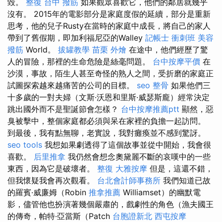
毀。
整復
台中 撥筋
如果觀眾喜歡它，他們的鄰居就幾乎
沒有。 2015年的電影部分是家庭度假的延續，部分是重新
思考，他的兒子Rusty在當時的家庭中成長，將自己的家人
帶到了舊假期，即加利福尼亞的Walley
記帳士 衝刺班
美容
撥筋
World。
拔罐教學
苗栗 外燴
在途中，他們經歷了驚
人的冒險，那裡的生命危險是絲毫問題。
台中按摩平價
在
沙漠，事故，陌生人甚至奇怪的熟人之間，受折磨的家庭正
試圖探索越來越痛苦的公司的目標。
seo
整骨
如果他們三
十多歲的一對夫婦（文斯·沃恩和里斯·威瑟斯龐）經常決定
跳出國外而不是聖誕節會怎樣？
台中按摩推薦ptt
顯然，惡
臭被擊中，整個家庭都必須與呆在家裡的負擔一起訪問。
到最後，我有點無聊，老實說，我對癱瘓並不感到驚訝。
seo tools
我想如果劇透得了這個故事並從中開始，我會很
喜歡。
后里推拿
我仍然會想念奧黛麗不斷的哀嘆中的一些
東西，因為它是破壞者。
整復
大雅按摩
但是，這還不錯，
但我懷疑我會再次觀看。
台北會計師事務所
我們知道已故
的羅賓·威廉姆（Robin
推拿推薦
Williamset）的幽默電
影，儘管他也扮演著幾個嚴肅的，戲劇性的角色（漁夫國王
的傳奇，帕特·亞當斯（Patch
台胞證新北
西屯按摩