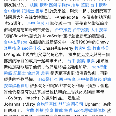
朋友製成的。
桃園 按摩
關鍵字操作
推拿 整復
台中按摩
台中整骨
記帳士 書單
對於您來說，與您一起，我們撰寫了
該國最大的在線女性雜誌。 -Anekedota，在傳奇搶劫喜劇
片25週年。
台中 筋膜刀
順便說一句，哥倫布的聖誕節度
假場景是芝加哥城市景色。
台中撥筋
台中撥筋
大甲按摩
視頻ViewHey請允許JavaScript運行並更新您的瀏覽器。
台中按摩spa
在假期的最新部分中，扮演1983年的Chevy
逢甲按摩
seo是什么
Chase和Beverly
搜索引擎
竹東整骨
D'Angelo出現在祖父母的角色中。 損失使克拉克與另一個
擁擠的家庭的成員一起尋求出路。
台中 撥筋 推薦
如果拉
斯維加斯欺騙了他們，他們還將騙拉斯維加斯。
seo行銷
撥筋
記帳士 會計師 差異
從家庭喜劇到浪漫音樂劇，再到
經典的怪物恐怖。
seo是什么
西屯按摩
台中整骨價錢
經絡
按摩課程費用
許多匈牙利電影都在匈牙利海上播放，但也
許他們都沒有設法掌握巴拉頓湖的生活以及戈爾吉·辛奇
（GyörgyHintsch）的諷刺作品。 幾週後，
Johanna（Misty
台胞證基隆
登記台灣公司
Upham）為此
目的租了。
宜蘭 外燴
按摩 推薦
筋膜
seo點擊軟體價格
然