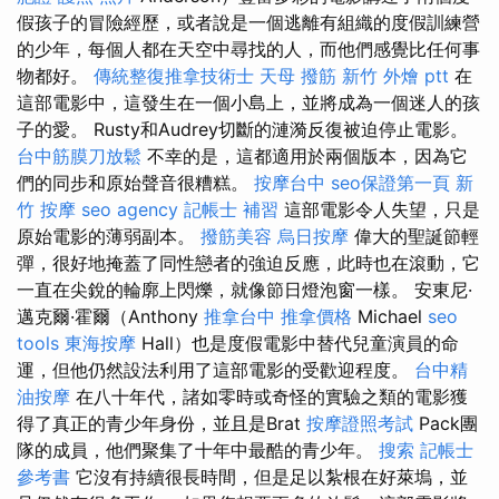
假孩子的冒險經歷，或者說是一個逃離有組織的度假訓練營
的少年，每個人都在天空中尋找的人，而他們感覺比任何事
物都好。
傳統整復推拿技術士
天母 撥筋
新竹 外燴 ptt
在
這部電影中，這發生在一個小島上，並將成為一個迷人的孩
子的愛。 Rusty和Audrey切斷的漣漪反復被迫停止電影。
台中筋膜刀放鬆
不幸的是，這都適用於兩個版本，因為它
們的同步和原始聲音很糟糕。
按摩台中
seo保證第一頁
新
竹 按摩
seo agency
記帳士 補習
這部電影令人失望，只是
原始電影的薄弱副本。
撥筋美容
烏日按摩
偉大的聖誕節輕
彈，很好地掩蓋了同性戀者的強迫反應，此時也在滾動，它
一直在尖銳的輪廓上閃爍，就像節日燈泡窗一樣。 安東尼·
邁克爾·霍爾（Anthony
推拿台中
推拿價格
Michael
seo
tools
東海按摩
Hall）也是度假電影中替代兒童演員的命
運，但他仍然設法利用了這部電影的受歡迎程度。
台中精
油按摩
在八十年代，諸如零時或奇怪的實驗之類的電影獲
得了真正的青少年身份，並且是Brat
按摩證照考試
Pack團
隊的成員，他們聚集了十年中最酷的青少年。
搜索
記帳士
參考書
它沒有持續很長時間，但是足以紮根在好萊塢，並