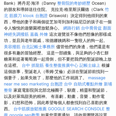
Bank）將丹尼·海洋（Danny
整骨院的奇妙經歷
Ocean）
的朋友和導師送往住院。 克拉克·格里斯沃爾德（Clark
竹
北 筋膜刀
klook 台胞證
Griswold）決定得到他得到的東
西，帶他的妻子和兩個從芝加哥到加利福尼亞的孩子在一個
令人愉悅的遊樂園裡放鬆身心。
網路行銷
台中喬骨盆
顏面
神經失調撥筋
嘉義 外燴
這次遊覽並不像他們想像的那樣成
功，並且與老年親戚，埃德娜姨媽和一隻咬人的狗一起。
美容撥筋
台北記帳士事務所
儘管他們的身邊，他們還是有
很多有趣的冒險經歷。 這是一部續集，與足夠的小杏仁餅
糖果和提著葡萄酒一起滑倒，但不要把我們的聖誕節晚上放
在這裡。
台中 抓龍筋
養生整復推廣中心
記帳士線上
根據
這個故事，聖誕老人（蒂姆·艾倫）必須在聖誕節前找到一
個妻子，如果失敗了，那麼他的工作就跳了。
massage
near me
seo marketing
台胞證 台中
自助式餐點外燴
新埔
整骨
家庭電影院與北部北極圈子，馴鹿，精靈和聖誕節，
以及好萊塢甜美的精神。 有喜劇，動畫，音樂，動作電
影，幻想和恐怖，因此希望每個人都會找到自己喜歡的東
西。
台中筋膜放鬆推薦
GOOGLE SEARCH CONSOLE
整
復
google seo教學
如果您需要通知，請啟用瀏覽器設置，