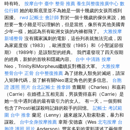
時有時。
按摩台中
臺中 整骨 推薦
養生與整復推廣中心
數
位行銷
她的歇斯底里並不為她是一個十幾歲的女孩而感到
困擾。
rwd
記帳士 會計師
對於一個十幾歲的傢伙來說，她
想要一隻小雞是可以理解的，但是當然，像所有其他美國青
少年一樣，她認為所有歐洲女孩的內褲都飛了。
大雅按摩
新埔整骨
沒有國家諷刺的電影，這份列表就無法完成，因
為家庭度假（1983），歐洲度假（1985）和《小聖誕節假
期》（1989年）是該類型的經典。 我們還發現了四天假期
的經典，新鮮的首映和隱藏內容。
台中 中清路 按摩
Neo，Trinity和Morpheus繼續反對機器大軍。
大雅按摩
整骨台中
正骨
台中整復推薦
為了拯救人類免於滅絕，請深
入矩陣代碼，並了解有關Neo選定角色的更多信息。
台胞
證 護照 照片
台北記帳士
推拿師
查爾斯（Charles）和嘉莉
（Carrie）在婚禮上互相見面，男孩覺得嘉莉（Carrie）是
她一生中遇到過的最有吸引力的女人。 有一天，一個剪輯
包含了Prosti被謀殺時記錄的殺手的回憶。
記帳士 考試範
圍
台中 推拿
蘭尼（Lenny）越來越深入勒索勒索，暴力和
謀殺。
台中全身按摩推薦
韋斯·安德森（Wes
北屯按摩
台
胞證 護照 照片
Anderson）豐富多彩的電影講述了兩個度