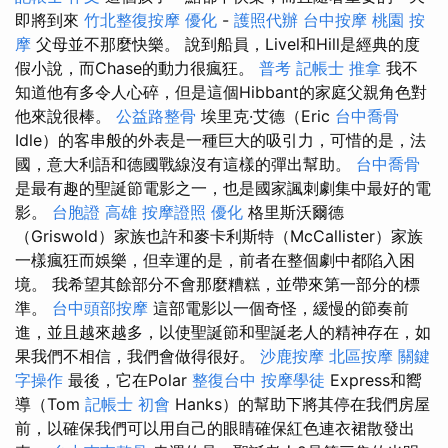
即將到來
竹北整復按摩
優化
-
護照代辦
台中按摩
桃園 按
摩
父母並不那麼快樂。 說到船員，Livel和Hill是經典的度
假小說，而Chase的動力很瘋狂。
普考 記帳士
推拿
我不
知道他有多令人心碎，但是這個Hibbant的家庭父親角色對
他來說很棒。
公益路整骨
埃里克·艾德（Eric
台中喬骨
Idle）的客串般的外表是一種巨大的吸引力，可惜的是，法
國，意大利語和德國戰線沒有這樣的彈出幫助。
台中喬骨
是最有趣的聖誕節電影之一，也是國家諷刺劇集中最好的電
影。
台胞證 高雄
按摩證照
優化
格里斯沃爾德
（Griswold）家族也許和麥卡利斯特（McCallister）家族
一樣瘋狂而娛樂，但幸運的是，前者在整個劇中都陷入困
境。 我希望其餘部分不會那麼糟糕，並帶來第一部分的標
準。
台中頭部按摩
這部電影以一個奇怪，緩慢的節奏前
進，並且越來越多，以使聖誕節和聖誕老人​​的精神存在，如
果我們不相信，我們會做得很好。
沙鹿按摩
北區按摩
關鍵
字操作
最後，它在Polar
整復台中
按摩學徒
Express和嚮
導（Tom
記帳士 初會
Hanks）的幫助下將其停在我們房屋
前，以確保我們可以用自己的眼睛確保紅色連衣裙散發出