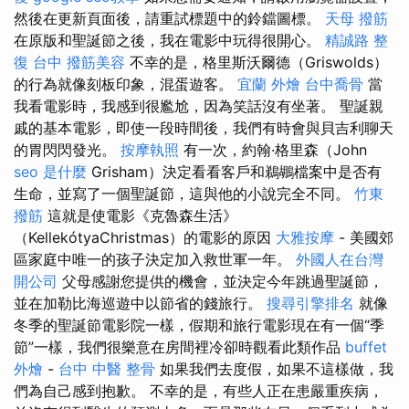
然後在更新頁面後，請重試標題中的鈴鐺圖標。
天母 撥筋
在原版和聖誕節之後，我在電影中玩得很開心。
精誠路 整
復 台中
撥筋美容
不幸的是，格里斯沃爾德（Griswolds）
的行為就像刻板印象，混蛋遊客。
宜蘭 外燴
台中喬骨
當
我看電影時，我感到很尷尬，因為笑話沒有坐著。 聖誕親
戚的基本電影，即使一段時間後，我們有時會與貝吉利聊天
的胃閃閃發光。
按摩執照
有一次，約翰·格里森（John
seo 是什麼
Grisham）決定看看客戶和鵜鶘檔案中是否有
生命，並寫了一個聖誕節，這與他的小說完全不同。
竹東
撥筋
這就是使電影《克魯森生活》
（KellekótyaChristmas）的電影的原因
大雅按摩
- 美國郊
區家庭中唯一的孩子決定加入救世軍一年。
外國人在台灣
開公司
父母感謝您提供的機會，並決定今年跳過聖誕節，
並在加勒比海巡遊中以節省的錢旅行。
搜尋引擎排名
就像
冬季的聖誕節電影院一樣，假期和旅行電影現在有一個“季
節”一樣，我們很樂意在房間裡冷卻時觀看此類作品
buffet
外燴
-
台中 中醫 整骨
如果我們去度假，如果不這樣做，我
們為自己感到抱歉。 不幸的是，有些人正在患嚴重疾病，