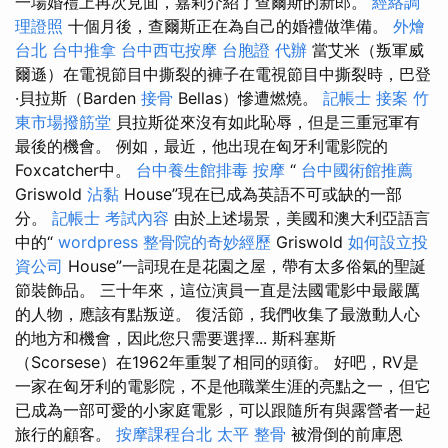
一場婚禮上再次見面，嘉莉介紹了查爾斯的新郎。
經絡調
理證照
十個月後，查爾斯正在為自己的婚禮做準備。
外燴
台北
台中推拿
台中西屯按摩
台胞證 代辦
當艾米（叛軍威
爾遜）在電視節目中撕裂的褲子在電視節目中撕裂時，巴登
·貝拉斯（Barden
接骨
Bellas）慘遭燃燒。
記帳士 接案
竹
東市場撥筋堂
貝拉斯從來沒有如此恥辱，但是三重冠軍有
最後的機會。 例如，最近，他出現在匈牙利電影院的
Foxcatcher中。
台中養生館排毒
按摩
“
台中國術館推薦
Griswold
沾黏
House”現在已成為英語不可或缺的一部
分。
記帳士 考試內容
由於上述場景，美國和澳大利亞語言
中的“
wordpress
整骨院的奇妙經歷
Griswold
如何設立投
資公司
House”一詞現在是花園之屋，帶有太多俗氣的聖誕
節裝飾品。 三十年來，這位演員一直是法國電影中最嚴厲
的人物，應該有點叛逆。 復活節，我們收集了最激動人心
的地方和機會，因此您只需要選擇... 斯科塞斯
（Scorsese）在1962年重製了相同的頭銜。 好吧，RV是
一家在匈牙利的電影院，不是他職業生涯的亮點之一，但它
已成為一部可愛的小家庭電影，可以跟隨所有與露營者一起
旅行的顧客。
按摩課程台北
太平 整骨
被滑倒的前庫恩