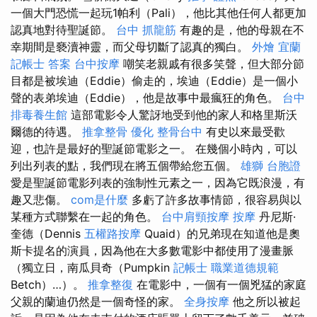
一個大門恐慌一起玩1帕利（Pali），他比其他任何人都更加
認真地對待聖誕節。
台中 抓龍筋
有趣的是，他的母親在不
幸期間是褻瀆神靈，而父母切斷了認真的獨白。
外燴 宜蘭
記帳士 答案
台中按摩
嘲笑老親戚有很多笑聲，但大部分節
目都是被埃迪（Eddie）偷走的，埃迪（Eddie）是一個小
聲的表弟埃迪（Eddie），他是故事中最瘋狂的角色。
台中
排毒養生館
這部電影令人驚訝地受到他的家人和格里斯沃
爾德的待遇。
推拿整骨
優化
整骨台中
有史以來最受歡
迎，也許是最好的聖誕節電影之一。 在幾個小時內，可以
列出列表的點，我們現在將五個帶給您五個。
雄獅 台胞證
愛是聖誕節電影列表的強制性元素之一，因為它既浪漫，有
趣又悲傷。
com是什麼
多虧了許多故事情節，很容易與以
某種方式聯繫在一起的角色。
台中肩頸按摩
按摩
丹尼斯·
奎德（Dennis
五權路按摩
Quaid）的兄弟現在知道他是奧
斯卡提名的演員，因為他在大多數電影中都使用了漫畫脈
（獨立日，南瓜貝奇（Pumpkin
記帳士 職業道德規範
Betch）…）。
推拿整復
在電影中，一個有一個兇猛的家庭
父親的蘭迪仍然是一個奇怪的家。
全身按摩
他之所以被起