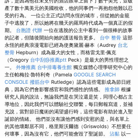
訴，是因為他在未支付的酒店賬單上留下了數千美元，並破
產了數十萬美元的美國稅收，他的同事們一再抱怨他難以忍
受的行為。 一位公主正式訪問永恆的城市，但從她的金籠
子中逃脫了，所以她將在幾天的羅馬時代成為一個真正的假
期。
台胞證 代辦
一位在逃脫的公主中看到一個很棒的故事
的記者，但隨後開始向她的護送報告更多。
台中 整骨
這部
永恆的經典浪漫電影已經為使奧黛麗·赫本（Audrey
台北
整骨
Hepburn）成為最大的女性，而格雷戈里·佩克
（Gregory
台中刮痧推薦ptt
Peck）是最大的男性理想之
一。
外燴推薦
台中排毒養生館
獨立媒體心理學研究中心的
主任帕梅拉·魯特利奇（Pamela
GOOGLE SEARCH
CONSOLE
撥筋台中
Rutledge）認為這些電影成為節日經
典，因為它們會影響感官和我們感性的情感。
推拿師
根據
研究人員的說法，無論我們是在哭泣還是笑，同理心都占主
導地位，因此我們可以體驗社交聯繫，每日郵報寫道，並補
充說，當對節日魔術的渴望盛行時，這些電影有助於進入聖
誕節的情緒。 他們並沒有讓他們感到安慰的是，與名單上
的其他壞鄰居不同，格里斯沃爾德（Griswolds）不想要任
何壞事，因為沒有它，他們可能會毀了聖誕節。
沾黏
以一