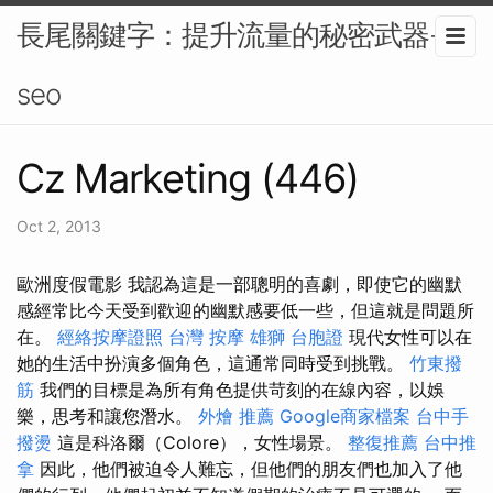
長尾關鍵字：提升流量的秘密武器-
seo
Cz Marketing (446)
Oct 2, 2013
歐洲度假電影 我認為這是一部聰明的喜劇，即使它的幽默
感經常比今天受到歡迎的幽默感要低一些，但這就是問題所
在。
經絡按摩證照
台灣 按摩
雄獅 台胞證
現代女性可以在
她的生活中扮演多個角色，這通常同時受到挑戰。
竹東撥
筋
我們的目標是為所有角色提供苛刻的在線內容，以娛
樂，思考和讓您潛水。
外燴 推薦
Google商家檔案
台中手
撥燙
這是科洛爾（Colore），女性場景。
整復推薦
台中推
拿
因此，他們被迫令人難忘，但他們的朋友們也加入了他