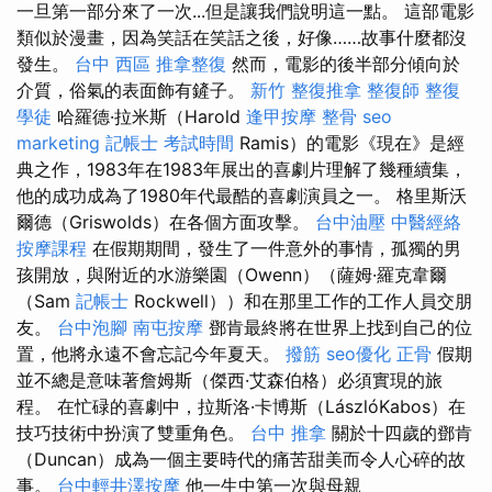
一旦第一部分來了一次...但是讓我們說明這一點。 這部電影
類似於漫畫，因為笑話在笑話之後，好像……故事什麼都沒
發生。
台中 西區 推拿整復
然而，電影的後半部分傾向於
介質，俗氣的表面飾有鏟子。
新竹 整復推拿
整復師
整復
學徒
哈羅德·拉米斯（Harold
逢甲按摩
整骨
seo
marketing
記帳士 考試時間
Ramis）的電影《現在》是經
典之作，1983年在1983年展出的喜劇片理解了幾種續集，
他的成功成為了1980年代最酷的喜劇演員之一。 格里斯沃
爾德（Griswolds）在各個方面攻擊。
台中油壓
中醫經絡
按摩課程
在假期期間，發生了一件意外的事情，孤獨的男
孩開放，與附近的水游樂園（Owenn）（薩姆·羅克韋爾
（Sam
記帳士
Rockwell））和在那里工作的工作人員交朋
友。
台中泡腳
南屯按摩
鄧肯最終將在世界上找到自己的位
置，他將永遠不會忘記今年夏天。
撥筋
seo優化
正骨
假期
並不總是意味著詹姆斯（傑西·艾森伯格）必須實現的旅
程。 在忙碌的喜劇中，拉斯洛·卡博斯（LászlóKabos）在
技巧技術中扮演了雙重角色。
台中 推拿
關於十四歲的鄧肯
（Duncan）成為一個主要時代的痛苦甜美而令人心碎的故
事。
台中輕井澤按摩
他一生中第一次與母親