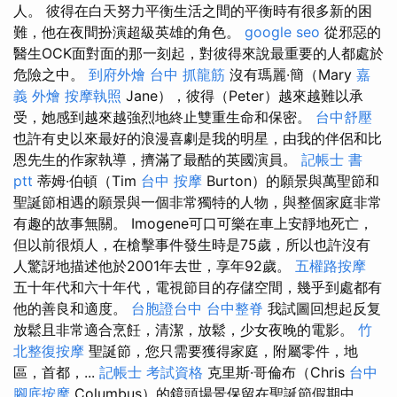
人。 彼得在白天努力平衡生活之間的平衡時有很多新的困
難，他在夜間扮演超級英雄的角色。
google seo
從邪惡的
醫生OCK面對面的那一刻起，對彼得來說最重要的人都處於
危險之中。
到府外燴
台中 抓龍筋
沒有瑪麗·簡（Mary
嘉
義 外燴
按摩執照
Jane），彼得（Peter）越來越難以承
受，她感到越來越強烈地終止雙重生命和保密。
台中舒壓
也許有史以來最好的浪漫喜劇是我的明星，由我的伴侶和比
恩先生的作家執導，擠滿了最酷的英國演員。
記帳士 書
ptt
蒂姆·伯頓（Tim
台中 按摩
Burton）的願景與萬聖節和
聖誕節相遇的願景與一個非常獨特的人物，與整個家庭非常
有趣的故事無關。 Imogene可口可樂在車上安靜地死亡，
但以前很煩人，在槍擊事件發生時是75歲，所以也許沒有
人驚訝地描述他於2001年去世，享年92歲。
五權路按摩
五十年代和六十年代，電視節目的存儲空間，幾乎到處都有
他的善良和適度。
台胞證台中
台中整脊
我試圖回想起反复
放鬆且非常適合烹飪，清潔，放鬆，少女夜晚的電影。
竹
北整復按摩
聖誕節，您只需要獲得家庭，附屬零件，地
區，首都，...
記帳士 考試資格
克里斯·哥倫布（Chris
台中
腳底按摩
Columbus）的鏡頭場景保留在聖誕節假期中。