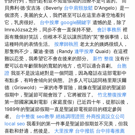
們的行列，他們起初並不知道假期的治療不是可選的。 而
貝弗利·德·安吉洛（Beverly
台中肩頸放鬆
D'Angelo）是一
個漂亮，美麗的女人，我們甚至可以在這里赤著空地看到
它，乳房很好。
台中按摩
google關鍵字
遺憾的是，除了
ImreJózsa之外，同步不會一直保持不變。
會計事務所
裡
面有幾個好笑話，但根本不足以讓所謂的“笑”整個事情，以
這種時尚的表情生活。
按摩師執照
老太太的姨媽很煩人，
那隻狗不少，蘭迪·奎德（Randy
逢甲按摩
Quaid）在這裡
難以忍受，我希望它不會在後來的部分。
新竹 整復
沒有什
麼可以在年齡限制的寬鬆的地方，也可以適合喜劇。
台胞
證
我並不是說這絕對是一個問題，因為廢話在這部電影中
有點多，有時會傾向於病態。 許多人可以認同格里斯沃爾
德（Griswold）一家的冬季冒險，就像在聖誕節的聖誕節
假期中，聖誕節可能會毀了，它將被毀了。
竹北整復按摩
第一部國家諷刺電影（家庭度假）已近四十年，從那以後，
1989年的聖誕節假期一直是聖誕節電視節目的穩定參與
者。
台中整復
seo教學
經絡調理證照
外商投資設立公司
local seo
我看到的第一件事是聖誕節假期並不完美，但我
喜歡和舒適，然後是。
大里按摩
台中撥筋
台中排毒推薦