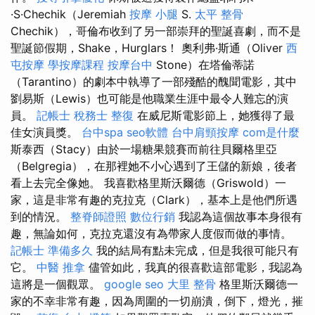
·S·Chechik（Jeremiah
按摩 小腿
S.
太平 整骨
Chechik），哥倫布收到了另一部崇拜的聖誕喜劇，而不是
聖誕節假期，Shake，Hurglars！ 奧利弗·斯通（Oliver
西
屯按摩
學按摩課程
按摩台中
Stone）在塔倫蒂諾
（Tarantino）的劇本中執導了一部殘酷的醜聞電影，其中
劉易斯（Lewis）也可能是他職業生涯中最令人難忘的演
員。
記帳士 稅務士
整復
在威尼斯電影節上，她獲得了最
佳女演員獎。
台中spa
seo軟體
台中肩頸按摩
com是什麼
斯泰西（Stacy）由於一場糖果競賽而前往貝爾格里亞
（Belgregia），在那裡她不小心遇到了王儲的新娘，後者
看上去完全像她。 我喜歡格里斯沃爾德（Griswold）一
家，這是非常有趣的克拉克（Clark），基本上是他們所遇
到的情況。
整脊師證照
數位行銷
我認為這個故事本身很有
趣，無論如何，克拉克還沒有為帶家人度假而做的事情。
記帳士 準備多久
我的結局有點未完成，但是我很可能只有
它。
中醫 推拿
儘管如此，我真的很喜歡這部電影，我認為
這將是一個觀眾。
google seo
大里 整骨
格里斯沃爾德一
家的不幸非常有趣，因為周圍的一切崩潰，倒下，燈光，摧