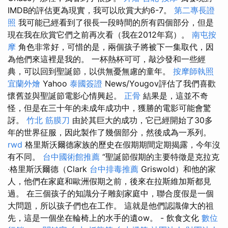
IMDB的評估更為現實，我可以欣賞大約6-7。
第二專長證
照
我可能已經看到了很長一段時間的所有四個部分，但是
現在我在欣賞它們之前再次看（我在2012年寫）。
南屯按
摩
角色非常好，可惜的是，兩個孩子將被下一集取代，因
為他們來這裡是我的。 一杯熱杯可可，敲沙發和一些經
典，可以回到聖誕節，以供無憂無慮的童年。
按摩師執照
宜蘭外燴
Yahoo
泰國簽證
News/Yougov評估了我們喜歡
懷舊並與聖誕節電影心情興起。
正骨
結果是，這並不奇
怪，但是在三十年的未成年成功中，獲勝的電影可能會驚
訝。
竹北 筋膜刀
由於其巨大的成功，它已經開始了30多
年的世界征服，因此製作了幾個部分，然後成為一系列。
rwd
格里斯沃爾德家族的歷史在假期期間定期揭露，今年沒
有不同。
台中國術館推薦
“聖誕節假期的主要特徵是克拉克
·格里斯沃爾德（Clark
台中排毒推薦
Griswold）和他的家
人，他們在家庭和歐洲假期之前，後來在拉斯維加斯都見
過。 在三個孩子的知識分子雕刻家庭中，聯合度假是一個
大問題，所以孩子們也在工作。 這就是他們認識偉大的祖
先，這是一個坐在輪椅上的水手的遺ow。 - 飲食文化
數位