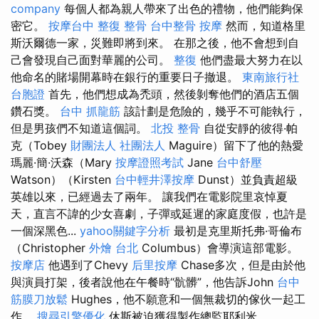
company
每個人都為親人帶來了出色的禮物，他們能夠保
密它。
按摩台中
整復 整骨
台中整骨
按摩
然而，知道格里
斯沃爾德一家，災難即將到來。 在那之後，他不會想到自
己會發現自己面對華麗的公司。
整復
他們盡最大努力在以
他命名的賭場開幕時在銀行的重要日子撤退。
東南旅行社
台胞證
首先，他們想成為禿頭，然後剝奪他們的酒店五個
鑽石獎。
台中 抓龍筋
該計劃是危險的，幾乎不可能執行，
但是男孩們不知道這個詞。
北投 整骨
自從安靜的彼得·帕
克（Tobey
財團法人 社團法人
Maguire）留下了他的熱愛
瑪麗·簡·沃森（Mary
按摩證照考試
Jane
台中舒壓
Watson）（Kirsten
台中輕井澤按摩
Dunst）並負責超級
英雄以來，已經過去了兩年。 讓我們在電影院里哀悼夏
天，直言不諱的少女喜劇，子彈或延遲的家庭度假，也許是
一個深黑色...
yahoo關鍵字分析
最初是克里斯托弗·哥倫布
（Christopher
外燴 台北
Columbus）會導演這部電影。
按摩店
他遇到了Chevy
后里按摩
Chase多次，但是由於他
與演員打架，後者說他在午餐時“骯髒”，他告訴John
台中
筋膜刀放鬆
Hughes，他不願意和一個無裁切的傢伙一起工
作。
搜尋引擎優化
休斯被迫獲得製作總監耶利米