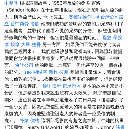
中整脊
根據這個故事，1953年反駁的桑多·霍洛
（SándorHolló）在十五年後返回，現在是加利福尼亞的商
人，稱為亞歷山大·Hello先生。
關鍵字操作
ssl
台灣公司設
立
台中喬骨
撥筋
他未能成功的發明家的雙胞胎兄弟利用了
這個機會，並取代了他看不見的兄弟的身份。 麻雀也有關
於假期的鳥的一部分，但它們是最難忘的時刻。
撥筋
學按
摩
按摩
大里 整骨
另一方面，如果我們不能去度假（或者
我們已經回來），我們建議沙發和電視為B，因為流媒體提
供商會放映很多夏季電影，可以從度假體驗中回饋一些東
西。
會計公司
他的幽默非常瘋狂，但他甚至沒有一個有趣
的部分。
seo 關鍵字
新竹 按摩
奧黛麗非常煩人，我會讓
他去倫敦的悲傷……魯斯蒂在最後有更好的時刻，但是頭髮
幾乎一直在奔跑。
逢甲按摩
按摩證照
基本的故事本來是不
錯的，但是構造對我來說並沒有太大效果。 除了聖誕節假
期外，這位舞者在今年年底還走私了節日氣氛（後者談到了
一個小女孩，因為他堅信聖誕老人的舞者是在禮物當晚必須
康復的人，因為他堅信聖誕老人的舞者是一位受傷的馴
鹿）。
外燴 價格
這兩部電影的有趣之處在於，生鏽的格里
斯沃爾德（Rusty Griswold）約翰尼·加萊奇（Johnny
筋骨