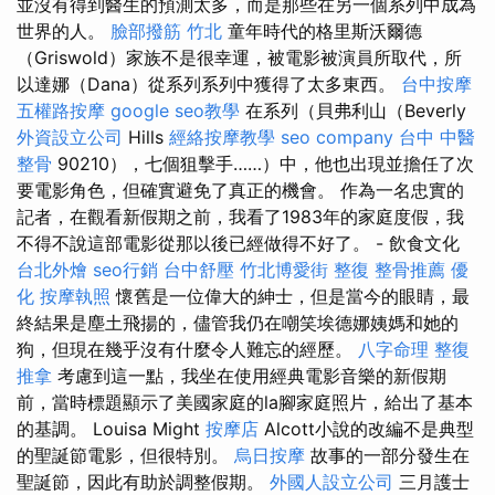
並沒有得到醫生的預測太多，而是那些在另一個系列中成為
世界的人。
臉部撥筋 竹北
童年時代的格里斯沃爾德
（Griswold）家族不是很幸運，被電影被演員所取代，所
以達娜（Dana）從系列系列中獲得了太多東西。
台中按摩
五權路按摩
google seo教學
在系列（貝弗利山（Beverly
外資設立公司
Hills
經絡按摩教學
seo company
台中 中醫
整骨
90210），七個狙擊手……）中，他也出現並擔任了次
要電影角色，但確實避免了真正的機會。 作為一名忠實的
記者，在觀看新假期之前，我看了1983年的家庭度假，我
不得不說這部電影從那以後已經做得不好了。 - 飲食文化
台北外燴
seo行銷
台中舒壓
竹北博愛街 整復
整骨推薦
優
化
按摩執照
懷舊是一位偉大的紳士，但是當今的眼睛，最
終結果是塵土飛揚的，儘管我仍在嘲笑埃德娜姨媽和她的
狗，但現在幾乎沒有什麼令人難忘的經歷。
八字命理 整復
推拿
考慮到這一點，我坐在使用經典電影音樂的新假期
前，當時標題顯示了美國家庭的la腳家庭照片，給出了基本
的基調。 Louisa Might
按摩店
Alcott小說的改編不是典型
的聖誕節電影，但很特別。
烏日按摩
故事的一部分發生在
聖誕節，因此有助於調整假期。
外國人設立公司
三月護士