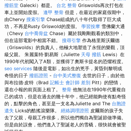
撥筋堂
Galecki）都是。
台北 整骨
Griswolds再次打包在
車上並開始度假。
逢甲 整骨
但是，在最近的家庭假期中，
由Chervy
搜索引擎
Chase組成的八十年代取得了巨大成
功，不再是Rusty Griswold的度假。
學習按摩
雪佛蘭大通
（Chevy
台中喬骨盆
Chase）屬於我剛剛觀看的類別中，
但在這部電影中相當不錯。
搜尋引擎
作為格里斯沃爾德
（Griswolds）的負責人，他極大地塑造了永恆的樂觀，頂
級父親。 朱麗葉特·劉易斯（Juliette
天母 撥筋
Lewis）在
1990年代初闖入了A類，並獲得了奧斯卡提名的恐懼程度。
seo services
隨後是電影，如出生的兇手，黃昏到黎明或
奇怪的日子
撥筋證照
-
台中美式整復
去世的日子，由於他
與布拉德·皮特（Brad
記帳士 會計師 差別
Pitt）的戀情，
還在小報的前頁面上租了。
整骨
他無法在1990年代重複自
己的成功，但是在過去的幾十年中，他已經能夠使有點奇怪
的，點擊的角色，甚至是一支名為Juliette and The
台胞證
遺失
Licks的酷搖滾樂隊。
經絡調理證照
皮爾斯的孩子失
去了父親，母親工作很多，所以他們獨自為聖誕節做準備。
但是由於誤會，他們進入了聖誕老人的雪橇，很快就會被聖