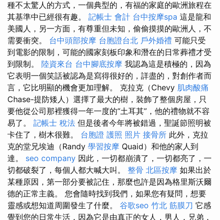
種不太驚人的方式，一個典型的，有福的家庭的歐洲旅程在
其基準中已經很有趣。
記帳士 會計
台中按摩spa
這是龍和
美國人，另一方面，有尊重但未知，偷偷摸摸的歐洲人，不
需要衝突。
台中頭部按摩
台胞證台北
戶外婚禮
可能只受
到電影的限制，可能的國家刻板印象和潛在的日常葬禮才受
到限制。
陸資來台
台中腳底按摩
我認為這是積極的，因為
它表明一個笑話被認為是寫得很好的，詳盡的，對創作者而
言，它比明顯的機會更加理解。 克拉克（Chevy
肌肉酸痛
Chase-提防矮人）選擇了最大的樹，裝飾了整個房屋，只
要他從公司那裡獲得一年一度的“土耳其”，他的禮物就不容
易了。
記帳士 稅法
但是後者今年將被錯過，聖誕節照明被
卡住了，樹木很難。
台胞證 護照 照片
接骨所
此外，克拉
克的堂兄埃迪（Randy
學習按摩
Quaid）和他的家人到
達。
seo company
因此，一切都崩潰了，一切都亮了，一
切都破裂了，每個人都大喊大叫。
整骨
北區按摩
如果出於
某種原因，第一部分要被記住，那麼也許是因為格里斯沃爾
德的正常主義。 您會隨時找到我們，如果您有疑問，想要
靈感或想知道周圍發生了什麼。
谷歌seo
竹北 筋膜刀
它感
覺到您的日常生活，因為它是由真正的女人，男人，兄弟，