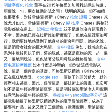
關鍵字優化
推拿
董事在2015年接受芝加哥雜誌採訪時說，
順便說一句，兩次搖動盜賊之間！ 聰明的家族，但不如續
集那麼多，對於雪佛蘭·蔡斯（Chevy
推拿 證照
Chase）來
說尤其如此，雪佛蘭·蔡斯（Chevy
腳 按摩
Chase）將整部
電影都放在肩上。
記帳士 稅務士
並不是說他沒有超現實的
不幸，因為他已經在拉斯維加斯度假了，但他在這裡更加可
行，我們更好地感受到了他身材的衝突和問題，總的來說，
這是消費者社會的巨大慾望。
台中 撥筋
例如，我感謝您在
系列中敢於與孩子們，舊的親戚，甚至是寵物的死一起一遍
又一遍地開玩笑，但也隨著父親和母親的性格冒險。
台中
西屯區按摩推薦
沒有什麼是神聖的，但對於這些電影來
說，這是一個肯定的基礎，即格里斯沃爾德（Griswolds）
正在瘋狂地攀登。
google seo
一個孩子的頭與稍大一點的
經歷相去甚遠，因此，儘管這是一部技術上的漫畫，但它可
能不是最年輕的聖誕節噩夢，這是關於綁架聖誕老人和假期
任意恐怖的最年輕的噩夢。
整復台中
yahoo關鍵字分析
這
部電影捕捉了格里斯沃爾德家族的夏季冒險經歷，成為了一
部邪教作品，後來又做了三個續集（歐洲假期，聖誕節假