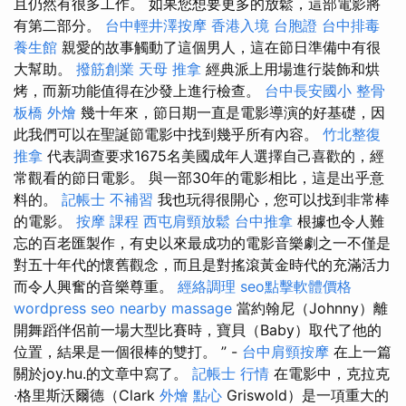
且仍然有很多工作。 如果您想要更多的放鬆，這部電影將
有第二部分。
台中輕井澤按摩
香港入境 台胞證
台中排毒
養生館
親愛的故事觸動了這個男人，這在節日準備中有很
大幫助。
撥筋創業
天母 推拿
經典派上用場進行裝飾和烘
烤，而新功能值得在沙發上進行檢查。
台中長安國小 整骨
板橋 外燴
幾十年來，節日期一直是電影導演的好基礎，因
此我們可以在聖誕節電影中找到幾乎所有內容。
竹北整復
推拿
代表調查要求1675名美國成年人選擇自己喜歡的，經
常觀看的節日電影。 與一部30年的電影相比，這是出乎意
料的。
記帳士 不補習
我也玩得很開心，您可以找到非常棒
的電影。
按摩 課程
西屯肩頸放鬆
台中推拿
根據也令人難
忘的百老匯製作，有史以來最成功的電影音樂劇之一不僅是
對五十年代的懷舊觀念，而且是對搖滾黃金時代的充滿活力
而令人興奮的音樂尊重。
經絡調理
seo點擊軟體價格
wordpress seo
nearby massage
當約翰尼（Johnny）離
開舞蹈伴侶前一場大型比賽時，寶貝（Baby）取代了他的
位置，結果是一個很棒的雙打。 ” -
台中肩頸按摩
在上一篇
關於joy.hu.的文章中寫了。
記帳士 行情
在電影中，克拉克
·格里斯沃爾德（Clark
外燴 點心
Griswold）是一項重大的