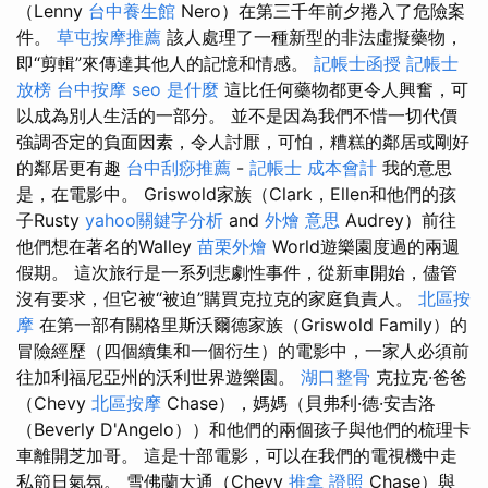
（Lenny
台中養生館
Nero）在第三千年前夕捲入了危險案
件。
草屯按摩推薦
該人處理了一種新型的非法虛擬藥物，
即“剪輯”來傳達其他人的記憶和情感。
記帳士函授
記帳士
放榜
台中按摩
seo 是什麼
這比任何藥物都更令人興奮，可
以成為別人生活的一部分。 並不是因為我們不惜一切代價
強調否定的負面因素，令人討厭，可怕，糟糕的鄰居或剛好
的鄰居更有趣
台中刮痧推薦
-
記帳士 成本會計
我的意思
是，在電影中。 Griswold家族（Clark，Ellen和他們的孩
子Rusty
yahoo關鍵字分析
and
外燴 意思
Audrey）前往
他們想在著名的Walley
苗栗外燴
World遊樂園度過的兩週
假期。 這次旅行是一系列悲劇性事件，從新車開始，儘管
沒有要求，但它被“被迫”購買克拉克的家庭負責人。
北區按
摩
在第一部有關格里斯沃爾德家族（Griswold Family）的
冒險經歷（四個續集和一個衍生）的電影中，一家人必須前
往加利福尼亞州的沃利世界遊樂園。
湖口整骨
克拉克·爸爸
（Chevy
北區按摩
Chase），媽媽（貝弗利·德·安吉洛
（Beverly D'Angelo））和他們的兩個孩子與他們的梳理卡
車離開芝加哥。 這是十部電影，可以在我們的電視機中走
私節日氣氛。 雪佛蘭大通（Chevy
推拿 證照
Chase）與