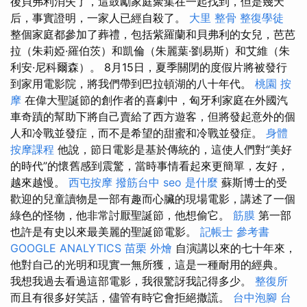
後貝弗利消失了，這鼓勵家庭聚集在一起找到，但是幾天
后，事實證明，一家人已經自殺了。
大里 整骨
整復學徒
整個家庭都參加了葬禮，包括紫羅蘭和貝弗利的女兒，芭芭
拉（朱莉婭·羅伯茨）和凱倫（朱麗葉·劉易斯）和艾維（朱
利安·尼科爾森）。 8月15日，夏季關閉的度假片將被發行
到家用電影院，將我們帶到巴拉頓湖的八十年代。
桃園 按
摩
在偉大聖誕節的創作者的喜劇中，匈牙利家庭在外國汽
車奇蹟的幫助下將自己賣給了西方遊客，但將發起意外的個
人和冷戰並發症，而不是希望的甜蜜和冷戰並發症。
身體
按摩課程
他說，節日電影是基於傳統的，這使人們對“美好
的時代”的懷舊感到震驚，當時事情看起來更簡單，友好，
越來越慢。
西屯按摩
撥筋台中
seo 是什麼
蘇斯博士的受
歡迎的兒童讀物是一部有趣而心臟的現場電影，講述了一個
綠色的怪物，他非常討厭聖誕節，他想偷它。
筋膜
第一部
也許是有史以來最美麗的聖誕節電影。
記帳士 參考書
GOOGLE ANALYTICS
苗栗 外燴
自演講以來的七十年來，
他對自己的光明和現實一無所獲，這是一種耐用的經典。
我想我過去看過這部電影，我很驚訝我記得多少。
整復所
而且有很多好笑話，儘管有時它會拒絕撒謊。
台中泡腳
台