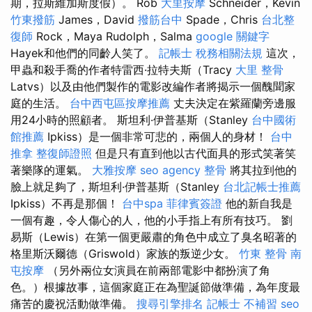
期，拉斯維加斯度假）。 Rob
大里按摩
Schneider，Kevin
竹東撥筋
James，David
撥筋台中
Spade，Chris
台北整
復師
Rock，Maya Rudolph，Salma
google 關鍵字
Hayek和他們的同齡人笑了。
記帳士 稅務相關法規
這次，
甲蟲和殺手喬的作者特雷西·拉特夫斯（Tracy
大里 整骨
Latvs）以及由他們製作的電影改編作者將揭示一個醜聞家
庭的生活。
台中西屯區按摩推薦
丈夫決定在紫羅蘭旁邊服
用24小時的照顧者。 斯坦利·伊普基斯（Stanley
台中國術
館推薦
Ipkiss）是一個非常可悲的，兩個人的身材！
台中
推拿
整復師證照
但是只有直到他以古代面具的形式笑著笑
著樂隊的運氣。
大雅按摩
seo agency
整骨
將其拉到他的
臉上就足夠了，斯坦利·伊普基斯（Stanley
台北記帳士推薦
Ipkiss）不再是那個！
台中spa
菲律賓簽證
他的新自我是
一個有趣，令人傷心的人，他的小手指上有所有技巧。 劉
易斯（Lewis）在第一個更嚴肅的角色中成立了臭名昭著的
格里斯沃爾德（Griswold）家族的叛逆少女。
竹東 整骨
南
屯按摩
（另外兩位女演員在前兩部電影中都扮演了角
色。）根據故事，這個家庭正在為聖誕節做準備，為年度最
痛苦的慶祝活動做準備。
搜尋引擎排名
記帳士 不補習
seo