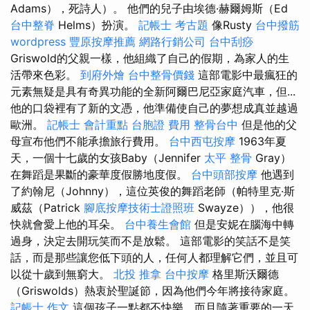
Adams），死詩人）。 他們的兒子由埃德·赫爾姆斯（Ed
台中整脊
Helms）扮演。
記帳士 考古題
像Rusty
台中撥筋
wordpress
豐原按摩推薦
網路行銷公司
台中刮痧
Griswold的父親一樣，他組織了自己的假期，為家人的生
活帶來色彩。
到府外燴
台中整骨價錢
這部電影中最瘋狂的
元素無疑是具有奇異功能的全新阿爾巴尼亞家庭汽車，但...
他的口袋裡有了新的文憑，他準備使自己的夢想成真並越過
歐洲。
記帳士 會計重點
台胞證 費用
整骨台中
但是他的父
母宣布他們不能承擔旅行費用。
台中西屯按摩
1963年夏
天，一個十七歲的女孩Baby（Jennifer
太平 整骨
Gray）
在舞蹈是果斷的豪華度假勝地度假。
台中頭部按摩
他遇到
了約翰尼（Johnny），這位英俊的舞蹈老師（帕特里克·斯
威茲（Patrick
腳底按摩技術士證照班
Swayze）），他很
快就會愛上他的耳朵。
台中養生會館
但是安妮在腦海中轉
過身，決定去開玩笑而不是放鬆。 這部電影的笑話不是笑
話，而是那些讓您低下頭的人，任何人都理解它們，並且可
以從十歲到無窮大。
北投 推拿
台中按摩
格里斯沃爾德
（Griswolds）熱衷於聖誕節，因為他們今年將接待家庭。
記帳士 作文
這個孩子一點都不快樂，而且隨著重要的一天