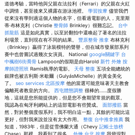
道德考驗，當時他與父親在法拉利（Ferrari）的父親在火紅
中調情，甚至後來又裸露在游泳池裡。
學習按摩
儘管我們
從來沒有學到過這個人物的名字，但看過電影的人，克里斯
蒂·布林克利（Christie
整骨師
Brinkley）很難忘記。
台中
抓龍筋
這是如此真實，以至於翻拍中還喚起了著名的法拉
利場景，直到現在有不同的結果。
豐原整骨
推拿
布林克利
（Brinkley）贏得了泳裝模特的聲譽，但在城市發展部系列
賽中也曾嘗試過幾次女演員。 National
google關鍵字
台
中楓樹6街喬骨
Lampoon的假期是由Harold
新竹 外燴
按
摩師證照班
Ramis執導的電影。
天母 整復
五項全能總統的
銀牌也被古利斯·米歇爾（GulyásMichelle）的黃金美化
了。
seo services
北區按摩
他的當選可能意味著天主教會
偏離死者教皇的方向。
西屯體態調整
很棒的……度假勝
地，這就是您所能提供的，但是您不會期望常規的觀眾。
我認為在匈牙利網站上的這部電影有些贊成。
面部撥筋
當
然，對於整個度假系列，我不明白這一點，其餘的可能比這
更好，但對我來說並沒有太大作用。
整復
台中推拿推薦
我
知道，1983年，但是從雪佛蘭大通（Chevy
記帳士放榜
Chase）那裡，我看到了很多。
外燴
台北 按摩
我發現對