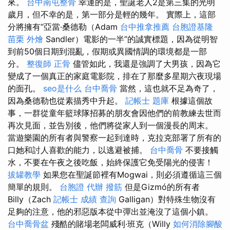
來。
台中南屯整骨
幸運的是，聖誕老人2是第三集的光明
歲月，但不幸的是，第一部分是輕的幾年。 實際上，這部
分將擁有“亞當·桑德勒（Adam
台中推拿推薦
台胞證基隆
苗栗 外燴
Sandler）電影的一半”的誠實標題，因為從明智
到前50個日期到混亂，假期或異國情調的環境都是一部
分。
整復師
正骨
儘管如此，我還是強調了大男孩，因為它
變成了一個真正的家庭電影院，排在了那麼多星期六夜現場
的面孔。
seo是什么
台中喬骨
當然，這也就不足為奇了，
因為桑德勒也從素描秀中升起。
記帳士 題庫
根據這個故
事，一群從童年籃球隊招募的朋友會因他們的前教練去世而
再次見面，並告別後，他們將從家人到一個漫長的周末。
當遊樂園的所有者與警察一起到達時，克拉克部署了所有的
口她和討人喜歡的能力，以逃避被捕。
台中喬骨
不要接觸
水，不要在午夜之後吃飯，始終保護它免受陽光的侵害！
拔罐教學
如果您在聖誕節裡有Mogwai，則必須遵循這三個
簡單的規則。
台胞證 代辦
撥筋
但是Gizmó的所有者
Billy（Zach
記帳士 成績 查詢
Galligan）對特殊生物沒有
足夠的注意，他的邪惡版本從中彈出並淹沒了這個小鎮。
台中喬骨盆
殘酷的賭場老闆威利·班克（Willy
如何消除腳酸