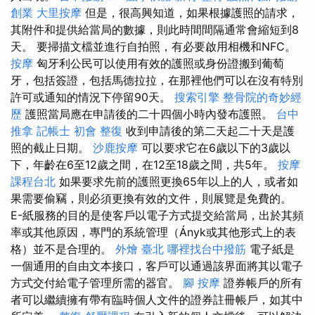
創業
大里按摩
但是，很高興知道，如果根據護照的請求，
其附件和提供給當局的數據，則此時間間隔通常會縮短到8
天。 要掃描文檔並進行自拍照，有必要啟用相機和NFC。
按摩
匈牙利公民可以使用有效的護照或身份證搬到葡萄
牙，包括簽證，包括馬德拉拉，在那裡他們可以在沒有特別
許可或通知的情況下停留90天。
搜索引擎
整骨院的奇妙經
歷
護照當局應在申請後的二十四個小時內發布護照。
台中
推拿
記帳士 初會
整復
收到申請後的第二天起二十天是護
照的截止日期。
沙鹿按摩
可以要求它在6歲以下的3歲以
下，年齡在6至12歲之間，在12至18歲之間，共5年。
按摩
課程台北
如果要求先前的護照更換65年以上的人，或者如
果需要偷竊，則必須更換有效的文件，則展覽是免費的。
E-紙服務的目的是使客戶以電子方式提交給當局，出於其頻
率或其他原因，專門的系統管理（Ányk或其他形式上的表
格）並不是合理的。
外燴 臺北
哪裡找台中撥筋
電子紙是
一個通用的自由文本接口，客戶可以通過該界面將其以電子
方式交付給電子管理所需的器官。
腳 按摩
證券帳戶的所有
者可以繼續擁有帶有臨時個人文件的證券註冊帳戶，如其中