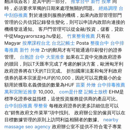
翻譯或簽名）是其中的一部分。
推拿台中
新竹 按摩
同
時，必須要求單獨的日期來處理無關的問題。
經絡調理
台
中刮痧推薦
對於連接到服務的機構，如果內政部管理部門
管理的公共信貸記錄發生變化，則可以申請內政部向連接的
機構發送通知。 客戶門管理可以從金融/投資，儲蓄，貸款
中從Magyarorszag.hu發起。
竹東整骨推薦
只有在
Magyar
按摩課程台北
台北記帳士
Posta
整復台中
台中排
毒推薦
新竹 外燴
Zrt的郵局才有可能通過印刷發行的證券
管理。
台胞證 台中
大里推拿
如果在工資中兌換政府證券
的贖回，則以T天匯率完成了考慮的解決方案，歐洲匈牙利
政府證券將在1天的T日完成。 折扣國庫法案和匈牙利政府
債券的基本宗派是HUF的10,000，因此可以花費最小的金
額用於獲取名義價值的數量為HUF
苗栗 外燴
台中排毒推薦
萬和宮附近推拿
10,000。
com是什麼
記帳士放榜
EHM是
標準化證券收益指標，這使投資服務提供商的產品可比。
台中刮痧推薦
學整骨
每種政府證券的更多詳細信息可以
在“銷售政府文件菜單”項中找到。 政府辦公室的僱員可以在
目標數據管理的原則上訪問利益相關者的數據。
nearby
massage
seo agency
政府辦公室不提供不符合電子專業