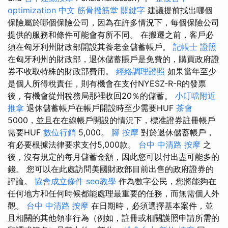
optimization 中文
筋骨撥筋堂
關鍵字
建議提前找出哪個
保險屬於哪個保險公司，因為在許多情況下，每個保險公司
提供的服務和條件可能會有所不同。 在搬遷之前，客戶必
須在匈牙利州財政部開設其養老金儲蓄帳戶。
記帳士 證照
在匈牙利州的財政部，退休儲蓄賬戶是免費的，購買政府證
券不收取特殊的財政部費用。
經絡調理證照
如果當年至少
是個人所得稅責任，則有機會在支付NYESZ-R-R的發票
後，有機會從州稅務局那裡收回20％的儲蓄。
小叮噹附近
推拿
退休儲蓄帳戶在帳戶開設時至少需要HUF
茶會
5000，並且在在線帳戶開設的情況下，標准證券註冊帳戶
需要HUF
數位行銷
5,000。
腳 按摩
對於退休儲蓄帳戶，
有必要根據法律要求支付5,000款。
台中 中清路 按摩
之
後，沒有規定的每月儲蓄金額，因此您可以付出盡可能多的
錢。 您可以在此處訪問美國財政部目前出售的政府證券的
評論。
協會成立條件
seo教學
作為數字公民，您將能夠在
任何地方和任何時候都能處理最重要的任務，而無需個人外
觀。
台中 中清路 按摩
在日期時，必須選擇基本案件，並
且相關的其他領事行為（例如，註冊或相關護照申請所需的