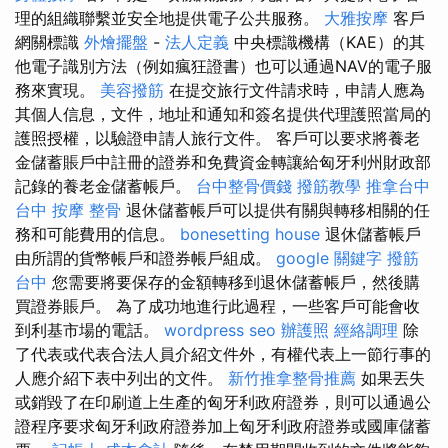
理的組織聯繫並安全地提供電子公共服務。
大雅按摩
客戶
網關標識
外燴擺盤
-
法人定義
中央標識機構（KAE）的其
他電子識別方法（例如瘋狂證書）也可以通過NAV的電子服
務來實現。
美容撥筋
在提交旅行文件請求時，申請人應為
其個人信息，文件，地址和通知和簽名提供代理護照當局的
護照授權，以驗證申請人旅行文件。 客戶可以要求將養老
金儲蓄賬戶中註冊的證券和免費資金轉讓給匈牙利州財政部
記錄的養老金儲蓄帳戶。
台中整骨價錢
撥筋教學
推拿台中
台中 按摩 整骨
退休儲蓄帳戶可以提供有關與轉移相關的任
務和可能費用的信息。
bonesetting house
退休儲蓄帳戶
由所謂的貨幣帳戶和證券帳戶組成。
google 關鍵字
撥筋
台中
您需要將要保存的金額轉移到退休儲蓄帳戶，然後購
買證券賬戶。 為了成功地進行此過程，一些客戶可能會收
到利基市場的電話。
wordpress seo
辦護照
經絡調理
除
了代表或代表合法人員介紹文件外，有權代表上一節行事的
人應介紹下表中列出的文件。
新竹推拿整骨推薦
如果丟失
或銷毀了在印刷道上生產的匈牙利政府證券，則可以通過公
證程序要求匈牙利政府證券加上匈牙利政府證券或國庫儲蓄