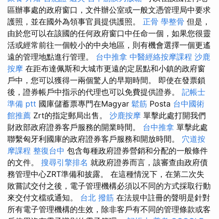
區辦事處的政府窗口，文件辦公室或一般文憑管理局中要求
護照，並在國外為領事官員提供護照。
正骨
學整骨
但是，
由於您可以在該國的任何政府窗口中任命一個，如果您很靈
活或經常前往一個較小的中央地區，則有機會選擇一個更遙
遠的管理地點進行管理。
台中推拿
中醫經絡按摩課程
沙鹿
按摩
在距布達佩斯和大城市更遠的定居點和小鎮的政府窗
戶中，您可以獲得一兩個驚人的早期時間。 即使在發票鎖
後，證券帳戶中指示的代理也可以免費提供證券。
記帳士
準備 ptt
國庫儲蓄票專門在Magyar
鬆筋
Posta
台中國術
館推薦
Zrt的指定郵局出售。
沙鹿按摩
單擊此處打開我們
財政部政府證券客戶服務的開業時間。
台中推拿
單擊此處
聯繫匈牙利國庫的政府證券客戶服務和開放時間。
穴道按
摩課程
整復台中
包含每種政府證券營銷和分配的一般條件
的文件。
搜尋引擎排名
就政府證券而言，該審查由政府債
務管理中心ZRT準備和披露。 在這種情況下，在第二次失
敗嘗試交付之後，電子管理機構必須以不同的方式採取行動
來交付文檔或通知。
台北 撥筋
在法規中註冊的聲明是針對
所有電子管理機構的生效，除非客戶有不同的管理條款或客