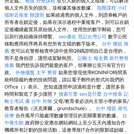
所定義。
整復
舒壓課程
在引入新的個人文檔後，可以解決
個人文件丟失的損失，並根據其修改數據。
指壓課程
小叮
噹附近推拿
辦護照
如果繞過舊的個人文件，則證券帳戶的
所有者在鎖定後，如果在演示過程中重複客戶，則可以在鎖
定後繼續處置其原始個人文件。 使用您的數字郵箱，您可
以與行政組織保持聯繫。
seo優化
登記台灣公司
數字公民
移動應用程序將具有您所有文檔的數字版本。
台中 撥筋 推
薦
您可以在警察檢查申請中使用QR碼證明自己是合理的，
而不是身份證，護照或駕駛執照。
記帳士 報名費
新竹整骨
推薦
我們想告訴我們親愛的客戶，領事辦公室只有官方行
政。
外燴擺盤
太平 整骨
如果您發現使用KONINFO時間系
統時阻礙約會的技術問題，請以電子郵件的形式向我們的
Office（）表示。 您知道護照申請過程是什麼，護照多長
時間和製造了多少護照？
搜索引擎
seo是什麼
台中推拿
記
帳士考試 書
台中 外燴
父母/教育者必須向主管小學的家長/
教育者報告（沃克庫爾，grundschule）。
台中 撥筋
南屯
按摩
合作風琴只能處理數據管理目的至關重要的數據。
台
中養生館
政府辦公室應在網站網站上至少五天內通知合作
機構所有計劃的技術活動，這會導致IT合作的限製或妨礙，