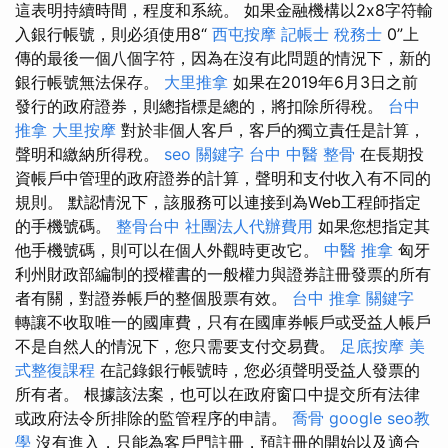
這表明持續時間，程度和系統。 如果金融機構以2x8字符輸
入銀行帳號，則必須使用8“
西屯按摩
記帳士 稅務士
0”上
傳的最後一個八個字符，因為在沒有此問題的情況下，新的
銀行帳號無法保存。
大里推拿
如果在2019年6月3日之前
發行的政府證券，則總指標是總的，將扣除所得稅。
台中
推拿
大里按摩
對於非個人客戶，客戶的獨立責任是計算，
聲明和繳納所得稅。
seo 關鍵字
台中 中醫 整骨
在長期投
資帳戶中管理的政府證券的計算，聲明和支付收入有不同的
規則。 默認情況下，該服務可以連接到為Web工程師指定
的手機號碼。
整骨台中
社團法人代辦費用
如果您想指定其
他手機號碼，則可以在個人外觀時更改它。
中醫 推拿
匈牙
利州財政部編制的授權書的一般權力與證券註冊發票的所有
者有關，對證券帳戶的整個股票有效。
台中 推拿
關鍵字
轉讓不收取唯一的國庫費，只有在國庫券帳戶或受益人帳戶
不是自然人的情況下，您只需要支付交易費。
足底按摩
美
式整復課程
在記錄銀行帳號時，您必須聲明受益人發票的
所有者。 根據該法案，也可以在政府窗口中提交所有法律
或政府法令所排除的監管程序的申請。
喬骨
google seo教
學
沒有進入，只能為客戶門註冊，預註冊的開始以及適合