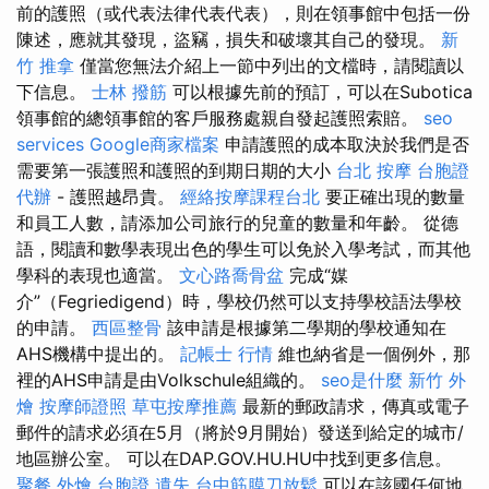
前的護照（或代表法律代表代表），則在領事館中包括一份
陳述，應就其發現，盜竊，損失和破壞其自己的發現。
新
竹 推拿
僅當您無法介紹上一節中列出的文檔時，請閱讀以
下信息。
士林 撥筋
可以根據先前的預訂，可以在Subotica
領事館的總領事館的客戶服務處親自發起護照索賠。
seo
services
Google商家檔案
申請護照的成本取決於我們是否
需要第一張護照和護照的到期日期的大小
台北 按摩
台胞證
代辦
- 護照越昂貴。
經絡按摩課程台北
要正確出現的數量
和員工人數，請添加公司旅行的兒童的數量和年齡。 從德
語，閱讀和數學表現出色的學生可以免於入學考試，而其他
學科的表現也適當。
文心路喬骨盆
完成“媒
介”（Fegriedigend）時，學校仍然可以支持學校語法學校
的申請。
西區整骨
該申請是根據第二學期的學校通知在
AHS機構中提出的。
記帳士 行情
維也納省是一個例外，那
裡的AHS申請是由Volkschule組織的。
seo是什麼
新竹 外
燴
按摩師證照
草屯按摩推薦
最新的郵政請求，傳真或電子
郵件的請求必須在5月（將於9月開始）發送到給定的城市/
地區辦公室。 可以在DAP.GOV.HU.HU中找到更多信息。
聚餐 外燴
台胞證 遺失
台中筋膜刀放鬆
可以在該國任何地