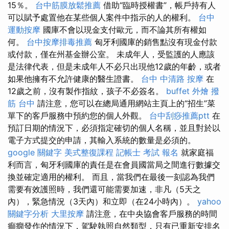
15％。
台中筋膜放鬆推薦
借助“臨時授權書”，帳戶持有人
可以賦予處置他在某些個人案件中指示的人的權利。
台中
運動按摩
國庫不會以現金支付歐元，而不論其所有權如
何。
台中按摩排毒推薦
匈牙利國庫的銷售點沒有現金付款
或付款，僅在州基金辦公室。 未成年人，受監護的人應該
是法律代表，但是未成年人不必只出現他12歲的年齡，或者
如果他擁有不允許健康的醫生證書。
台中 中清路 按摩
在
12歲之前，沒有製作指紋，孩子不必簽名。
buffet 外燴
撥
筋 台中
請注意，您可以在總局通用網站主頁上的“招生”菜
單下的客戶服務中預約您的個人外觀。
台中刮痧推薦ptt
在
預訂日期的情況下，必須指定確切的個人名稱，並且對於以
電子方式提交的申請，其輸入系統的數量是必須的。
google 關鍵字
美式整復課程
記帳士 考試 報名
就家庭福
利而言，匈牙利國庫的責任是在會員國當局之間進行數據交
換並確定適用的權利。 而且，當我們在最後一刻認為我們
需要有效護照時，我們還可能需要加速，非凡（5天之
內），緊急情況（3天內）和立即（在24小時內）。
yahoo
關鍵字分析
大里按摩
請注意，在中央協會客戶服務的時間
癲癇發作的情況下，駕駛執照自然類型，只有已重新安排名