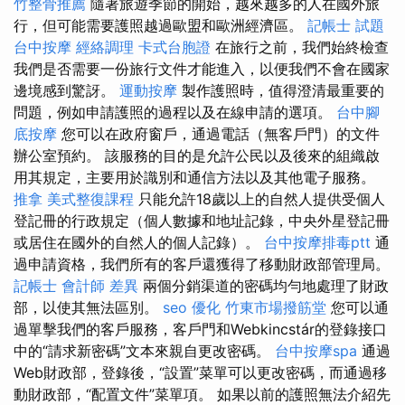
竹整骨推薦
隨著旅遊季節的開始，越來越多的人在國外旅
行，但可能需要護照越過歐盟和歐洲經濟區。
記帳士 試題
台中按摩
經絡調理
卡式台胞證
在旅行之前，我們始終檢查
我們是否需要一份旅行文件才能進入，以便我們不會在國家
邊境感到驚訝。
運動按摩
製作護照時，值得澄清最重要的
問題，例如申請護照的過程以及在線申請的選項。
台中腳
底按摩
您可以在政府窗戶，通過電話（無客戶門）的文件
辦公室預約。 該服務的目的是允許公民以及後來的組織啟
用其規定，主要用於識別和通信方法以及其他電子服務。
推拿
美式整復課程
只能允許18歲以上的自然人提供受個人
登記冊的行政規定（個人數據和地址記錄，中央外星登記冊
或居住在國外的自然人的個人記錄）。
台中按摩排毒ptt
通
過申請資格，我們所有的客戶還獲得了移動財政部管理局。
記帳士 會計師 差異
兩個分銷渠道的密碼均勻地處理了財政
部，以使其無法區別。
seo 優化
竹東市場撥筋堂
您可以通
過單擊我們的客戶服務，客戶門和Webkincstár的登錄接口
中的“請求新密碼”文本來親自更改密碼。
台中按摩spa
通過
Web財政部，登錄後，“設置”菜單可以更改密碼，而通過移
動財政部，“配置文件”菜單項。 如果以前的護照無法介紹先