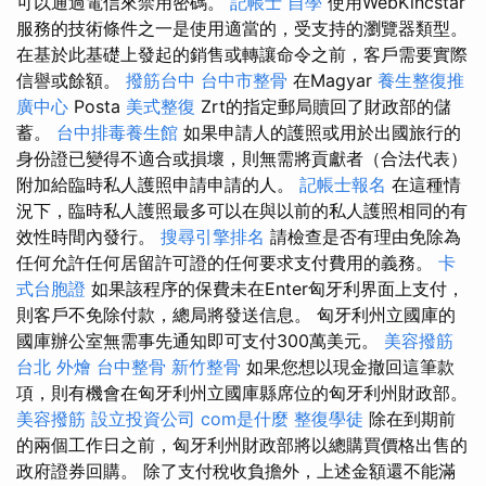
可以通過電信來禁用密碼。
記帳士 自學
使用WebKincstar
服務的技術條件之一是使用適當的，受支持的瀏覽器類型。
在基於此基礎上發起的銷售或轉讓命令之前，客戶需要實際
信譽或餘額。
撥筋台中
台中市整骨
在Magyar
養生整復推
廣中心
Posta
美式整復
Zrt的指定郵局贖回了財政部的儲
蓄。
台中排毒養生館
如果申請人的護照或用於出國旅行的
身份證已變得不適合或損壞，則無需將貢獻者（合法代表）
附加給臨時私人護照申請申請的人。
記帳士報名
在這種情
況下，臨時私人護照最多可以在與以前的私人護照相同的有
效性時間內發行。
搜尋引擎排名
請檢查是否有理由免除為
任何允許任何居留許可證的任何要求支付費用的義務。
卡
式台胞證
如果該程序的保費未在Enter匈牙利界面上支付，
則客戶不免除付款，總局將發送信息。 匈牙利州立國庫的
國庫辦公室無需事先通知即可支付300萬美元。
美容撥筋
台北 外燴
台中整骨
新竹整骨
如果您想以現金撤回這筆款
項，則有機會在匈牙利州立國庫縣席位的匈牙利州財政部。
美容撥筋
設立投資公司
com是什麼
整復學徒
除在到期前
的兩個工作日之前，匈牙利州財政部將以總購買價格出售的
政府證券回購。 除了支付稅收負擔外，上述金額還不能滿