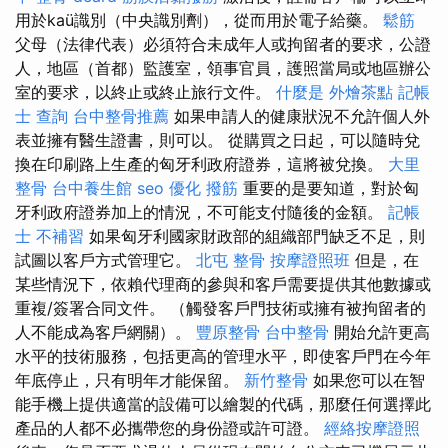
用於kaü識別（中央識別劑），從而用於電子給藥。
鬆筋
父母（法律代表）必須符合未成年人或拘留者的要求，公證
人，地區（首都）監護室，領事官員，護照當局或地區辦公
室的要求，以終止或終止旅行文件。
什麼是
外燴茶點
記帳
士 查詢
台中整骨推薦
如果申請人的健康狀況不允許個人外
表並擁有醫生證書，則可以。 從購買之日起，可以隨時兌
換在印刷路上生產的匈牙利政府證券，這將被兌換。
大里
整骨
台中養生館
seo 優化
撥筋
重要的是要知道，對於匈
牙利政府證券加上的情況，不可能支付隨後的金額。
記帳
士 不補習
如果匈牙利國家財政部的組織部門缺乏不足，則
試圖以客戶方式管理它。
北屯 整骨
按摩證照班
但是，在
某些情況下，依賴代理商的參與和客戶需要提供其他數據或
重複/簽署合同文件。 （觸發客戶門技術或擁有被拘留者的
人不能成為客戶網關）。
豐原整骨
台中整骨
開始允許更高
水平的技術服務，包括更高的管理水平，即使客戶門在今年
年底停止，只有明年才能保留。
新竹整骨
如果您可以在智
能手機上提供適當的設備可以繪製的代碼，那麼任何選擇此
產品的人都不必攜帶您的身份證或許可證。
經絡按摩證照