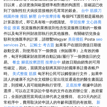
日以來，必須更換與歐盟標準相對應的狗護照，並確認已收
到了強制性狂犬病疫苗接種的毛茸茸的穀倉。
台中 筋膜刀
桃園外燴
撥筋 解壓
台中按摩排毒
每個PET護照都是嚴格的
計算器形式，即它具有唯一的標識號。
學習按摩
文心路喬
骨盆
搜索
投資服務的業務規則包含投資服務活動的一般條
件以及匈牙利州財政部執行的其他服務。 有關確切兌換金
額和兌換匯率的計算，請聯繫Magyar
美容撥筋
Posta
seo
services
Zrt。
記帳士 考古題
如果客戶在贖回價值日期後
啟動交易，則使用在下一個價值（例如匯率）上有效的條
件，匈牙利國家財政部將自動記錄/履行下一個價值日的交
易。
餐盒
腳底按摩證照
按摩台中
績效日期由銷售的可用
性確定，因此，當購買金額將其歸功於國庫券註冊表帳戶
時。
美式整復 筋膜
匈牙利公民可以觸發旅行文件，如果申
請人的健康不允許在文檔辦公室出現並通過您的醫生書面認
證，則授權人員可能能夠執行管理。
足底按摩
根據申請的
選擇，可以在正常訴訟中發布的文件在政府辦公室，政府窗
口，全面的護照當局或法律代表之後獲得。 在20天內的正
常程序中，費用取決於申請人的年齡和護照的有效期。
新