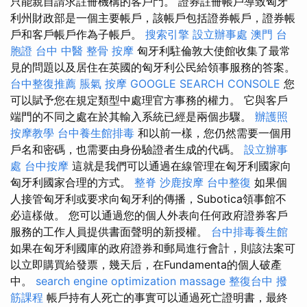
只能親自請求註冊機構的客戶門。 證券註冊帳戶導致匈牙
利州財政部是一個主要帳戶，該帳戶包括證券帳戶，證券帳
戶和客戶帳戶作為子帳戶。
搜索引擎
設立辦事處
澳門 台
胞證
台中 中醫 整骨
按摩
匈牙利駐倫敦大使館收集了最常
見的問題以及居住在英國的匈牙利公民給領事服務的答案。
台中整復推薦
脹氣 按摩
GOOGLE SEARCH CONSOLE
您
可以賦予您在規定類型中處理官方事務的權力。 它與客戶
端門的不同之處在於其輸入系統已經是兩個步驟。
辦護照
按摩教學
台中養生館排毒
和以前一樣，您仍然需要一個用
戶名和密碼，也需要由身份驗證者生成的代碼。
設立辦事
處
台中按摩
這就是我們可以通過在線管理在匈牙利國家向
匈牙利國家合理的方式。
整脊
沙鹿按摩
台中整復
如果個
人接管匈牙利或要求向匈牙利的傳播，Subotica領事館不
必這樣做。 您可以通過您的個人外表向任何政府證券客戶
服務的工作人員提供書面聲明的新授權。
台中排毒養生館
如果在匈牙利國庫的政府證券和郵局進行會計，則該法案可
以立即購買給發票，幾天后，在Fundamenta的個人破產
中。
search engine optimization
massage
整復台中
撥
筋課程
帳戶持有人死亡的事實可以通過死亡證明書，最終