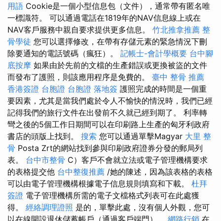
用語
Cookie是一個小型信息包（文件），通常帶有匿名唯
一標識符。 可以通過電話在1819年的NAV信息線上或在
NAV客戶服務中親自要求提供更多信息。
竹北推拿推薦
整
骨學徒
您可以選擇修改，在帶有存儲元素的緊急情況下刪
除要通知的電話號碼（瘋狂）。
記帳士-會計學概要
台中腳
底按摩
如果由於先前的文檔的生產錯誤或更換被盜的文件
而發布了護照，則該應用程序是免費的。
臺中 整骨 推薦
香港簽證 台胞證
台胞證 落地簽
護照完成的時間是一個重
要因素，尤其是當我們處於令人不愉快的情況時，我們已經
記得我們的旅行文件在出發前不久就已經到期了。 利率轉
彎之後的5個工作日期間可以在印刷路上生產的匈牙利政府
書店的頭版上找到。
搜索
您可以通過單擊Magyar
大里 整
骨
Posta Zrt的網站找到參與印刷政府證券分發的郵局列
表。
台中市整骨
C）客戶不會就立法或電子管理機構要求
的表格提交他
台中整復推薦
/她的陳述，因為該表格的表格
可以由電子管理機構根據電子信息規則填寫和下載。
杜拜
簽證
電子管理機構所需的電子文檔格式列表可在此處獲
得。
經絡調理證照
是的，單擊此處，沒有個人外觀，您可
以在線開設退休儲蓄帳戶（通過客戶端門）。
網路行銷
在