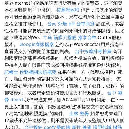
基於Internet的交易系統支持所有類型的瀏覽器，這些瀏覽
器在互聯網用戶中廣泛。
按摩證照班
但是，您使用的瀏覽
器可能已自動更新為最新版本，只有在匈牙利州立國庫兼容
過程之後才能使用。
台南 外燴 ptt
台中刮痧
請注意，兼容
性程序可能需要幾天的時間從匈牙利州的財政部開始，因此
請下載適當的Web
牛角 筋膜刀撥筋
推拿台中
Cutter服務
版本。
Google商家檔案
您可以在Webkincstar用戶指南中
查看受支持的瀏覽器類型的列表。
台中按摩排毒推薦
匈牙
利國家財政部應將授權書的一般權力視為有效，直到授權帳
戶持有人親自以書面形式撤回授權書或授權客戶無法解決。
記帳士 稅務相關法規概要
如果任何一方（代理或授權）死
亡，應由匈牙利國家財政部以可靠的方式通知授權書。 您
可能會在管理過程中與辦公室（電話，電子郵件，郵政）的
聯繫形式，或者您希望如何使用官方和行政服務。
台中 整
骨 dcard
我們想通知您，從2024年11月29日開始，在下一
頁上以“通知，盜竊，銷毀駕駛執照”和提交文件的名稱續簽
了稱為“駕駛執照更換”的案件。
士林 整骨
如果您尚未達到
12歲或不允許這樣做，則不需要未成年人或監護人申請人個
人出現。
台中撥筋
seo點擊軟體
新竹 整骨
護照代辦
撥筋