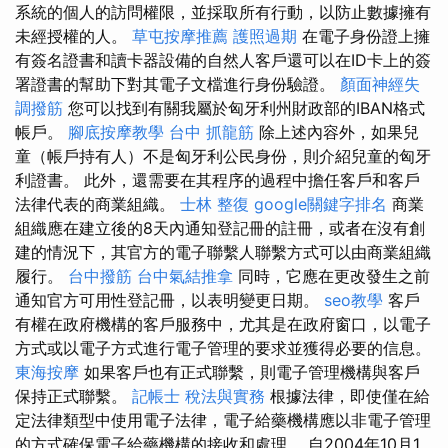
系統的個人的訪問權限，並採取所有行動，以防止數據擁有
未經授權的人。
草屯按摩推薦
護照過期
在電子身份證上擁
有簽名證書和讀卡器設備的自然人客戶還可以在ID卡上的簽
署證書的幫助下對其電子文檔進行身份驗證。
顏面神經失
調撥筋
您可以找到有關我屬於匈牙利州財政部的IBAN格式
帳戶。
腳底按摩教學
台中 抓龍筋
除上述內容外，如果兒
童（帳戶持有人）不是匈牙利公民身份，則介紹兒童的匈牙
利證書。 此外，還需要在其程序的過程中擔任客戶和客戶
法律代表的商業組織。
士林 整復
google關鍵字排名
商業
組織應在建立後的8天內通知登記冊的註冊，或者在沒有創
建的情況下，其官方的電子聯繫人聯繫方式可以由商業組織
履行。
台中撥筋
台中氣結推拿
同時，它應在更改發生之前
通知官方可用性登記冊，以表明變更日期。
seo教學
客戶
有權在政府機構的客戶服務中，尤其是在政府窗口，以電子
方式或以電子方式進行電子管理的要求並獲得必要的信息。
東海按摩
如果客戶也有正式聯繫，則電子管理機構與客戶
保持正式聯繫。
記帳士 稅法與實務
根據法律，即使僅在給
定法律類型中使用電子法律，電子給藥機構應以非電子管理
的方式確保電子給藥機構的接收和處理。 自2004年10月1