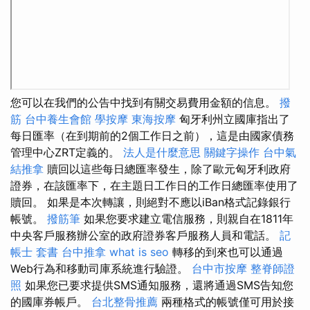
您可以在我們的公告中找到有關交易費用金額的信息。
撥
筋
台中養生會館
學按摩
東海按摩
匈牙利州立國庫指出了
每日匯率（在到期前的2個工作日之前），這是由國家債務
管理中心ZRT定義的。
法人是什麼意思
關鍵字操作
台中氣
結推拿
贖回以這些每日總匯率發生，除了歐元匈牙利政府
證券，在該匯率下，在主題日工作日的工作日總匯率使用了
贖回。 如果是本次轉讓，則絕對不應以iBan格式記錄銀行
帳號。
撥筋筆
如果您要求建立電信服務，則親自在1811年
中央客戶服務辦公室的政府證券客戶服務人員和電話。
記
帳士 套書
台中推拿
what is seo
轉移的到來也可以通過
Web行為和移動司庫系統進行驗證。
台中市按摩
整脊師證
照
如果您已要求提供SMS通知服務，還將通過SMS告知您
的國庫券帳戶。
台北整骨推薦
兩種格式的帳號僅可用於接