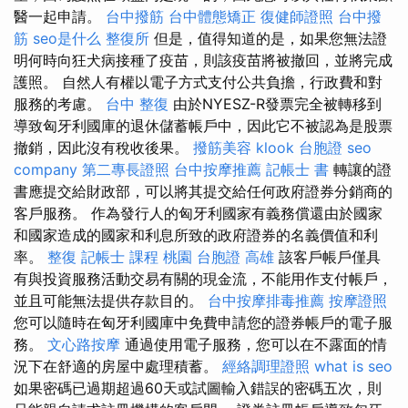
醫一起申請。
台中撥筋
台中體態矯正
復健師證照
台中撥
筋
seo是什么
整復所
但是，值得知道的是，如果您無法證
明何時向狂犬病接種了疫苗，則該疫苗將被撤回，並將完成
護照。 自然人有權以電子方式支付公共負擔，行政費和對
服務的考慮。
台中 整復
由於NYESZ-R發票完全被轉移到
導致匈牙利國庫的退休儲蓄帳戶中，因此它不被認為是股票
撤銷，因此沒有稅收後果。
撥筋美容
klook 台胞證
seo
company
第二專長證照
台中按摩推薦
記帳士 書
轉讓的證
書應提交給財政部，可以將其提交給任何政府證券分銷商的
客戶服務。 作為發行人的匈牙利國家有義務償還由於國家
和國家造成的國家和利息所致的政府證券的名義價值和利
率。
整復
記帳士 課程 桃園
台胞證 高雄
該客戶帳戶僅具
有與投資服務活動交易有關的現金流，不能用作支付帳戶，
並且可能無法提供存款目的。
台中按摩排毒推薦
按摩證照
您可以隨時在匈牙利國庫中免費申請您的證券帳戶的電子服
務。
文心路按摩
通過使用電子服務，您可以在不露面的情
況下在舒適的房屋中處理積蓄。
經絡調理證照
what is seo
如果密碼已過期超過60天或試圖輸入錯誤的密碼五次，則