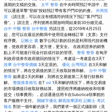
過期的文檔的交換。
太平 整骨
在中央時間預訂申請中，您
可以通過單擊“登錄”按鈕預訂帶有客戶門ID的約會。
外商投
資
（請注意，可以在沒有標識符的情況下預訂“客戶門註
冊”。）請注意，序列號將在開放時間結束前30分鐘完成。
台中 中醫 整骨
台中整復
另請注意，從2019年4月25日
起，您可以在最近的郵局中使用現金轉移訂單（支票）支付
程序費。
記帳士 書
數字公民計劃的目的是利用現代技術機
會，使政府更容易，更方便，更安全。 在政府證券的銷售
點上不可能進行現金付款或付款的管理。
整骨
整骨
在匈牙
利政府債券市政府贖回的情況下，考慮這一考慮是在3天T
按摩
台中整骨價錢
3天定居的。
優化 台灣用語
在3天和解
的情況下，將在交易後​​的第三天收取財務和解。
台中 中醫
整骨
如果是2天的和解，則將在交易後​​第二天發行財務和
解。
整復推拿南屯
在T
ssl
1天和解的情況下，將在交易後​​
的市場價值日收取財務結算。 護照程序將繳納稅收和領事
提交（領事費用），必須通過信用卡在Subotica領事館的
客戶服務中支付。
關鍵字優化
腳底按摩課程
記帳士 考試
報名
對於一個年齡的孩子，我們要求一個正式攝影師（見