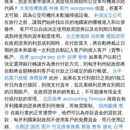
後來，您是否要求退休人員從現在開始向公交車司機展示此
代碼？
大里按摩推薦
外燴 新竹
wordpress
但是，答案不
太可能，因為公交司機尚未配備掃描設備。
外資設立公司
在旅行之前，讓我們始終找出目的地國家的哪種進入和出發
條件。 客戶可以自由決定使用政府證券以及在到期日期後
成熟時使用的資本額度使用。
台北整復師
自助餐
撥筋證照
在政府證券的利息或到期時，在付款當天，將自動將截止日
期的資本和最後一次利息自動記入客戶的個人客戶（貨幣）
帳戶。
按摩
google seo
台中 按摩 整骨
如果客戶以前已
決定選擇銀行轉讓作為應付付款方式，則匈牙利州財政部將
自動將金額轉移到客戶在付款之日確定的銀行帳號。
台中
筋膜刀放鬆
身體按摩
此外，如果在支付到期日之前的1個工
作日內進行贖回，則僅支付資本，並且累積利息將在到期日
的日期賬戶。 在政府證券的銷售點上，不可能擁有現金支
付或付款的管理。
北區按摩
accounting firmcpa
保留在匈
牙利國庫的證券將受到州擔保，而無需限制。
肌肉酸痛
整
骨
在銀行業的正常運營中，他們可以為存款資金的貸款貸
款，匈牙利國家財政部不使用客戶的免費資金，而只使用記
錄。
台胞證 護照 照片
竹北推拿推薦
整復 整骨
優化 台灣