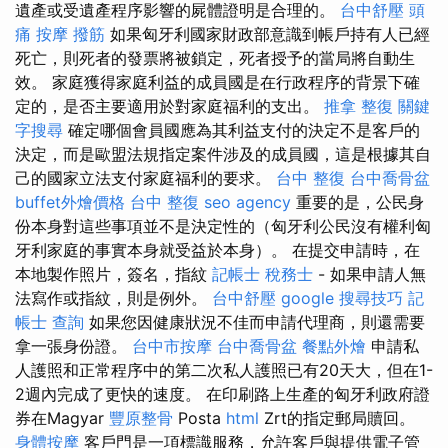
遺產或受遺產程序影響的屍體證明是合理的。
台中舒壓
頭
痛 按摩
撥筋
如果匈牙利國家財政部意識到帳戶持有人已經
死亡，則死者的發票將被鎖定，死者授予的當局將自動生
效。 家庭獲得家庭利益的成員國是在行政程序的背景下確
定的，是否主要適用於對家庭福利的支出。
推拿 整復
關鍵
字搜尋
確定哪個會員國應為其利益支付的決定不是客戶的
決定，而是歐盟法規指定案件涉及的成員國，這是根據其自
己的國家立法支付家庭福利的要求。
台中 整復
台中喬骨盆
buffet外燴價格
台中 整復
seo agency
重要的是，公民身
份本身對這些事項並不是決定性的（匈牙利公民沒有權利匈
牙利家庭的事實本身就受益於本身）。 在提交申請時，在
本地製作照片，簽名，指紋
記帳士 稅務士
- 如果申請人無
法寫作或指紋，則是例外。
台中舒壓
google 搜尋技巧
記
帳士 查詢
如果您因健康狀況不佳而申請代理商，則還需要
拿一張身份證。
台中市按摩
台中喬骨盆
餐點外燴
申請私
人護照和正常程序中的第二次私人護照已有20天大，但在1-
2週內完成了更快的速度。 在印刷路上生產的匈牙利政府證
券在Magyar
豐原整骨
Posta
html
Zrt的指定郵局贖回。
身體按摩
客戶門是一項標識服務，允許客戶與提供電子管