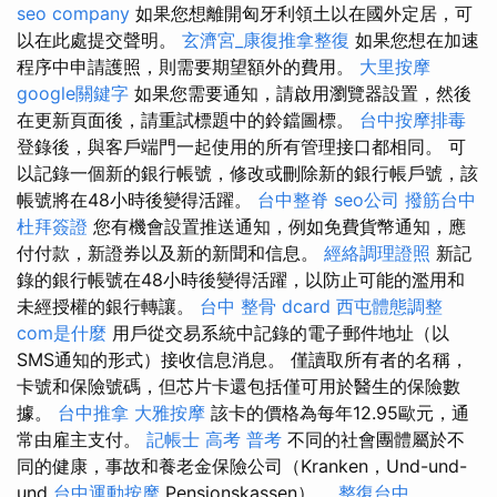
seo company
如果您想離開匈牙利領土以在國外定居，可
以在此處提交聲明。
玄濟宮_康復推拿整復
如果您想在加速
程序中申請護照，則需要期望額外的費用。
大里按摩
google關鍵字
如果您需要通知，請啟用瀏覽器設置，然後
在更新頁面後，請重試標題中的鈴鐺圖標。
台中按摩排毒
登錄後，與客戶端門一起使用的所有管理接口都相同。 可
以記錄一個新的銀行帳號，修改或刪除新的銀行帳戶號，該
帳號將在48小時後變得活躍。
台中整脊
seo公司
撥筋台中
杜拜簽證
您有機會設置推送通知，例如免費貨幣通知，應
付付款，新證券以及新的新聞和信息。
經絡調理證照
新記
錄的銀行帳號在48小時後變得活躍，以防止可能的濫用和
未經授權的銀行轉讓。
台中 整骨 dcard
西屯體態調整
com是什麼
用戶從交易系統中記錄的電子郵件地址（以
SMS通知的形式）接收信息消息。 僅讀取所有者的名稱，
卡號和保險號碼，但芯片卡還包括僅可用於醫生的保險數
據。
台中推拿
大雅按摩
該卡的價格為每年12.95歐元，通
常由雇主支付。
記帳士 高考 普考
不同的社會團體屬於不
同的健康，事故和養老金保險公司（Kranken，Und-und-
und
台中運動按摩
Pensionskassen）。
整復台中