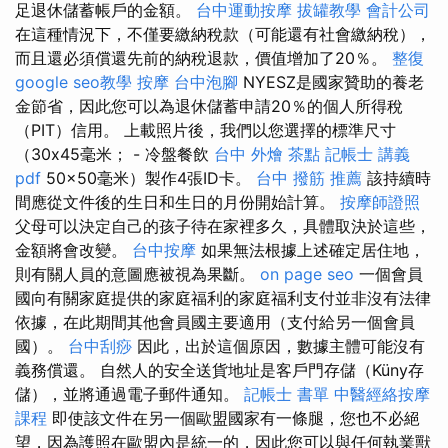
足退休儲蓄帳戶的金額。
台中運動按摩
拔罐教學
會計公司
在這種情況下，不僅要繳納稅款（可能還有社會繳納稅），
而且還必須償還先前的納稅退款，價值增加了​​20％。
整復
google seo教學
按摩
台中泡腳
NYESZ是國家贊助的養老
金節省，因此您可以為退休儲蓄申請20％的個人所得稅
（PIT）信用。 上載照片後，我們以您選擇的標準尺寸
（30x45毫米； - 冷盤餐飲
台中 外燴 茶點
記帳士 講義
pdf
50x50毫米）製作4張ID卡。
台中 撥筋 推薦
該持續時
間應從文件後的生日和生日的月份開始計算。
按摩師證照
父母可以決定自己的孩子待在家裡多久，具體取決於這些，
金額將會改變。
台中按摩
如果無法根據上述確定居住地，
則有關人員的意圖應被視為果斷。
on page seo
一個會員
國向有關家庭提供的家庭福利的家庭福利支付並非沒有法律
依據，在此期間其他會員國主要適用（支付給另一個會員
國）。
台中刮痧
因此，出於這個原因，數據主體可能沒有
義務償還。 自然人的安全送貨地址是客戶門存儲（Küny存
儲），並將通過電子郵件通知。
記帳士 書單
中醫經絡按摩
課程
即使該文件在另一個歐盟國家有一條腿，您也不必絕
望，因為護照在歐盟內是統一的，因此您可以與任何執業獸