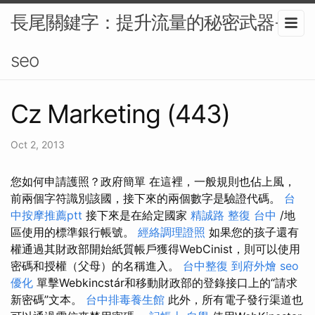
長尾關鍵字：提升流量的秘密武器-
seo
Cz Marketing (443)
Oct 2, 2013
您如何申請護照？政府簡單 在這裡，一般規則也佔上風，
前兩個字符識別該國，接下來的兩個數字是驗證代碼。
台
中按摩推薦ptt
接下來是在給定國家
精誠路 整復 台中
/地
區使用的標準銀行帳號。
經絡調理證照
如果您的孩子還有
權通過其財政部開始紙質帳戶獲得WebCinist，則可以使用
密碼和授權（父母）的名稱進入。
台中整復
到府外燴
seo
優化
單擊Webkincstár和移動財政部的登錄接口上的“請求
新密碼”文本。
台中排毒養生館
此外，所有電子發行渠道也