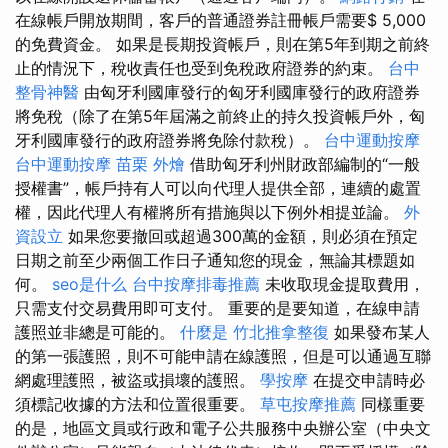
在線帳戶開放期間，客戶的普通證券註冊帳戶需要$ 5,000
的免費資金。 如果是長期投資帳戶，則在第5年到期之前終
止的情況下，稅收責任也受到免稅政府證券的約束。
台中
整骨神醫
由匈牙利國庫發行的匈牙利國庫發行的政府證券
將免稅（除了在第5年屆滿之前終止的持久投資帳戶外，匈
牙利國庫發行的政府證券將免除付款稅）。
台中運動按摩
台中運動按摩
苗栗 外燴
借助匈牙利州財政部編制的“一般
授權書”，帳戶持有人可以向代理人提供全部，連續的處置
權，因此代理人有權將所有措施與以下例外相提並論。
外
資設立
如果您要撤回或超過300萬的金額，則必須在預定
日期之前至少兩個工作日子通知您的現金，無論其標題如
何。
seo是什么
台中按摩排毒推薦
未收取現金提取費用，
只需支付交易費用即可支付。 重要的是要知道，在線申請
護照並非總是可能的。
什麼是
竹北推拿整復
如果發布某人
的第一張護照，則不可能申請在線護照，但是可以通過互聯
網處理護照，被盜或損壞的護照。
學按摩
在提交申請時必
須標記收據的方法和位置很重要。
草屯按摩推薦
同樣重要
的是，地區文員或行政和電子公共服務中央辦公室（中央文