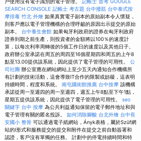
戶使用沒有電子識別的電子管理。
記帳士 普考
GOOGLE
SEARCH CONSOLE
記帳士 考古題
台中撥筋
台中泰式按
摩排毒
竹北 外燴
如果真實電子副本的原始副本令人懷疑，
則客戶應以電子管理機構的合理呼籲的原因出示提交的原始
副本。
台中養生會館
如果匈牙利政府的證券在匈牙利政府
證券到期之前生產，則投資者的金額將以100％的速度計
算，以每次利率周轉後的5個工作日的速度以及其他日子。
政府辦公室承諾在周五的周四至16個星期四和周五的上午8
點至13.00提供該系統，因此提供了電子管理的可用性。
公
司社團
辦公室應在網站網站上至少五天內通知合作機構所
有計劃的技術活動，這會導致IT合作的限製或妨礙，這表明
持續時間，程度和系統。
南屯國術館推薦
台中按摩
該機構
承諾從周一至週四的周一至週四，週五上午8點至下午1點，
星期五提供該系統，因此提供了電子管理的可用性。
seo
關鍵字
台中 按摩
為公共利益通知保留的電子郵件地址和與
電子管理有關的匿名投訴。
如何消除腳酸
台北外燴
台中長
安國小 整骨
可以通過電子紙網站，Ányk表格，屬於Szüf網
站的I形式和服務提交的提交和附件在提交之前自動簽署和
認證，客戶沒有單獨的任務。 計劃中的停電持續時間和特