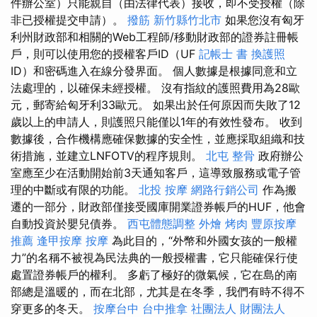
件辦公室）只能親自（由法律代表）接收，即不受授權（除
非已授權提交申請）。
撥筋 新竹縣竹北市
如果您沒有匈牙
利州財政部和相關的Web工程師/移動財政部的證券註冊帳
戶，則可以使用您的授權客戶ID（UF
記帳士 書
換護照
ID）和密碼進入在線分發界面。 個人數據是根據同意和立
法處理的，以確保未經授權。 沒有指紋的護照費用為28歐
元，郵寄給匈牙利33歐元。 如果出於任何原因而失敗了12
歲以上的申請人，則護照只能僅以1年的有效性發布。 收到
數據後，合作機構應確保數據的安全性，並應採取組織和技
術措施，並建立LNFOTV的程序規則。
北屯 整骨
政府辦公
室應至少在活動開始前3天通知客戶，這導致服務或電子管
理的中斷或有限的功能。
北投 按摩
網路行銷公司
作為搬
遷的一部分，財政部僅接受國庫開業證券帳戶的HUF，他會
自動投資於嬰兒債券。
西屯體態調整
外燴 烤肉
豐原按摩
推薦
逢甲按摩
按摩
為此目的，“外幣和外國女孩的一般權
力”的名稱不被視為民法典的一般授權書，它只能確保行使
處置證券帳戶的權利。 多虧了極好的微氣候，它在島的南
部總是溫暖的，而在北部，尤其是在冬季，我們有時不得不
穿更多的冬天。
按摩台中
台中推拿
社團法人 財團法人