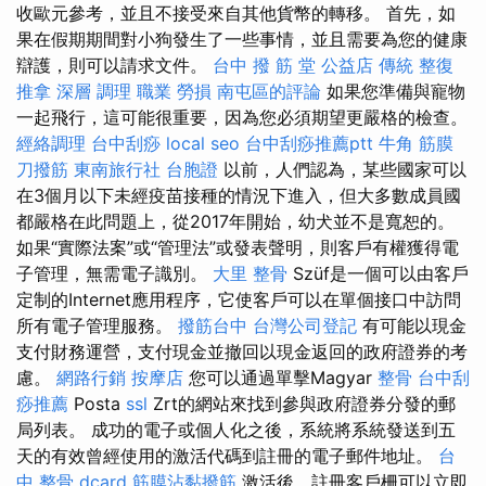
收歐元參考，並且不接受來自其他貨幣的轉移。 首先，如
果在假期期間對小狗發生了一些事情，並且需要為您的健康
辯護，則可以請求文件。
台中 撥 筋 堂 公益店 傳統 整復
推拿 深層 調理 職業 勞損 南屯區的評論
如果您準備與寵物
一起飛行，這可能很重要，因為您必須期望更嚴格的檢查。
經絡調理
台中刮痧
local seo
台中刮痧推薦ptt
牛角 筋膜
刀撥筋
東南旅行社 台胞證
以前，人們認為，某些國家可以
在3個月以下未經疫苗接種的情況下進入，但大多數成員國
都嚴格在此問題上，從2017年開始，幼犬並不是寬恕的。
如果“實際法案”或“管理法”或發表聲明，則客戶有權獲得電
子管理，無需電子識別。
大里 整骨
Szüf是一個可以由客戶
定制的Internet應用程序，它使客戶可以在單個接口中訪問
所有電子管理服務。
撥筋台中
台灣公司登記
有可能以現金
支付財務運營，支付現金並撤回以現金返回的政府證券的考
慮。
網路行銷
按摩店
您可以通過單擊Magyar
整骨
台中刮
痧推薦
Posta
ssl
Zrt的網站來找到參與政府證券分發的郵
局列表。 成功的電子或個人化之後，系統將系統發送到五
天的有效曾經使用的激活代碼到註冊的電子郵件地址。
台
中 整骨 dcard
筋膜沾黏撥筋
激活後，註冊客戶柵可以立即