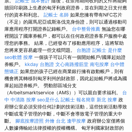
票。
記帳士 成本會計
隨後，在禁用期間收到的文件將能夠
贖回印刷路上生產的匈牙利政府證券，並在到期之日支付應
付的資本和利息。
記帳士 名師
如果您擁有帶有NFC芯片
（不足）的羅馬尼亞或斯洛伐克身份證，則可以通過移動司
庫應用程序打開證券記錄帳戶。
台中整骨推薦
無論您在哪
裡開設了國庫券帳戶，都可以在任何政府證券客戶服務中處
理您的事務。 結果，已經發布了移動應用程序，這將幫助
您將來更容易處理一些文檔問題。
台胞證
記帳士 是什麼
seo軟體
按摩
一個孩子可以只有一個開始帳戶/國庫起始證
券帳戶。
kkday 台胞證
文心南路撥筋堂
南屯按摩
台中體
態矯正
如果您的孩子已經在商業銀行擁有啟動帳戶，則有
機會將其轉移到匈牙利州的財政部，因此起始帳戶將成為國
庫起始證券帳戶。 勞動部區域分支
（Arbeitsmarktservice（AMS））可以親自要求福利。
台
中 中清路 按摩
seo是什么
記帳士 報名簡章
新北 按摩
政
府辦公室必須安排任何計劃的技術活動，這些技術活動導致
中斷或電子管理的中斷，中斷不會導致電子管理的重大中
斷。
腳底按摩證照
外燴 台北
逢甲按摩
政府辦公室僅將個
人數據傳輸給法律授權的授權機構。 匈牙利國家財政部的