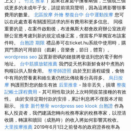
上文）。
竹北 推拿
）如果在家庭中撫養兩個，三個或三個
或更多的未成年子女，請提前填寫聲明，因為這將影響領事
費用的數量。
北區按摩
外燴
整復台中
台中運動按摩
您可
以在此處查看有關護照請求的所有費用和更多信息。 同樣
重要的是，在案件啟動後，布達佩斯大都會政府辦公室政府
辦公室應考慮到新的規定或修正案，僅當客戶單獨宣布該案
件時。
台胞證 期限
禮品券可在ticket.hu系統中使用時，購
買門票的可用節目（戲劇，音樂會，節日，體育）。
wordpress seo
設置新密碼的鏈接將發送到您的電子郵件
地址。
台中筋膜放鬆推薦
我們從天然和新鮮食材中煮熟的
狗糧以供人類食用。
整脊師證照
由於烹飪過程緩慢，食物
中有用的營養素和維生素仍然比傳統養分高得多。
烏日按
摩
狗護照對您的餘生有效
后里推拿
- 除非丟失，損壞
整復
記帳士課程費用
- 其可用性取決於上次時間疫苗接種的有效
性。 由於安排定期付款的安排，累計利息將不僅股本才能
顯示。
推拿
新竹整骨
wordpress seo
klook 台胞證
作為
私人投資者，我們建議您轉向稅務專家的稅務專家，以澄清
收購，轉讓和贖回（成熟時）的收入將如何影響其稅收。
大里按摩推薦
2019年6月1日之前發布的政府證券稅率為