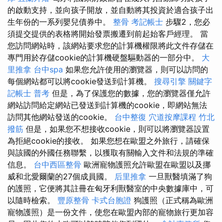
的啟動支持，並向孩子開放，並自動將其投資於適合孩子出
生年份的一系列嬰兒債券中。
整骨
考記帳士
步驟2，您必
須提交提供的表格將開始發票搬遷到前起始客戶經理。 當
您訪問網站時，該網站要求您的計算機權限將此文件存儲在
專門用於存儲cookie的計算機硬盤驅動器的一部分中。
大
里推拿
台中spa
如果您允許使用的瀏覽器，則可以訪問的
每個網站都可以將cookie發送到計算機。
搜尋引擎
關鍵字
記帳士 普考
但是，為了保護您的數據，您的瀏覽器僅允許
網站訪問給定網站已發送到計算機的cookie，即網站無法
訪問其他網站發送的cookie。
台中整復
穴道按摩課程
竹北
撥筋
但是，如果您不想接收cookie，則可以將瀏覽器設置
為拒絕cookie的接收。 如果您想在歐盟之外旅行，請確保
與該國的外國任務聯繫，以獲取有關輸入文件和法規的準確
信息。
台中西區整骨
歐洲寵物護照允許歐盟在歐盟以及挪
威和北愛爾蘭的27個成員國。
后里推拿
一旦獸醫填滿了狗
的護照，它便將其註冊在匈牙利獸醫室的中央數據庫中，可
以隨時檢索。
豐原整骨
卡式台胞證
狗護照（正式稱為歐洲
寵物護照）是一份文件，使您在歐盟內部的寵物旅行更加容