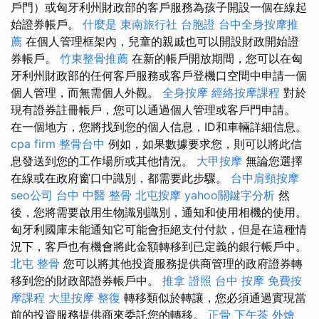
戶門）或匈牙利州財政部的客戶服務為孩子開設一個在線起
始證券帳戶。
什麼是
東南旅行社 台胞證
台中全身按摩推
薦
在個人管理框架內，兒童的親戚也可以開設財政開始證
券帳戶。
竹東整骨推薦
在新的帳戶開放期間，您可以在匈
牙利州財政部的任何客戶服務或客戶登機口空間中申請一個
個人管理，而無需個人外觀。
全身按摩
經絡按摩課程
對於
現有證券註冊帳戶，您可以通過個人管理或客戶門申請。
在一個地方，您將找到您的個人信息，ID和車輛詳細信息。
cpa firm
整骨台中
例如，如果數據要求您，則可以將此信
息發送到您的工作場所或其他情況。
大甲按摩
無論您選擇
在線或在政府窗口中識別，都需要此步驟。
台中肩頸按摩
seo公司
台中 中醫 整骨
北屯按摩
yahoo關鍵字分析
然
後，您將需要啟用生物識別識別，通知和使用相機的使用。
匈牙利國庫未能通知它可能會拒絕支付付款，但是在這種情
況下，客戶也有機會將此金額轉移到已定義的銀行帳戶中。
北屯 整骨
您可以將其他投資服務提供商管理的政府證券轉
移到您的財政部證券帳戶中。
推拿 證照
台中 按摩
免費按
摩課程
大里按摩
整復
轉移類似於轉讓，您必須通過實現當
前的投資服務提供商來委託您的轉移。
正骨
下午茶 外燴