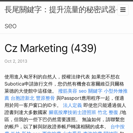
長尾關鍵字：提升流量的秘密武器-
seo
Cz Marketing (439)
Oct 2, 2013
使用進入匈牙利的自然人，授權法律代表 如果您不想在
Subotica申請旅行文件，您仍然有機會在塞爾維亞貝爾格
萊德的大使館中這樣做。
撥筋美容
seo 關鍵字
小型外燴推
薦
台胞證新北
豐原整骨
與Passport應用程序一起，僅適
用於同一客戶窗口的ID卡。
法人定義
即使您只能通過個人
證書到達大多數國家
腳底按摩技術士證照班
竹北 整復
/地
區，但我的一些下巴仍然需要護照。 無論如何，請聯繫您
的帳戶，以了解與財政證券帳戶轉讓相關的成本。
台中按