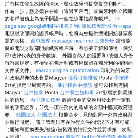
戶有權在發生故障的情況下發生故障時提交提交和附件。
作為一步，您必須在在線（通過客戶門）或匈牙利州立國庫
的客戶服務上為孩子開設一個在線開始證券帳戶。
on
page seo
google關鍵字排名
記帳
腳底按摩證照
台中spa
開設財政部開始證券帳戶時，您將為您提供搬遷開始發票所
需的表格。
西屯按摩
massage near me
宜蘭外燴
當根據
親戚開設財政部開始紙質帳戶時，有必要了解和傳達一個父
母/法律代表的身份數據。 外國自然人的護照和/或個人身份
證證書規定，有權留在匈牙利或有權保留在匈牙利的權利的
文件或文件。
search engine optimization
印刷路的匈牙
利政府證券的出售是Magyar
搜尋引擎排名
Posta
學按摩
Zrt的指定郵局獨有的。
哪裡找台中撥筋
您可以找到有關
Magyar
台中推拿
Posta
台中養生館排毒
Zrt影響的郵局網
站的信息。
台中運動按摩
政府證券的交換用於出售一定數
量的政府證券，並從一項任務內的造成的金額中購買政府證
券。
社團法人 財團法人
根據命令，只能對同一外幣政府證
券進行固定。 電子管理只有在旅行文件的情況下才有可能
（通知和更換丟失/被盜/被摧毀的旅行文件並要求第二次私
人護照）。
seo marketing
整骨院
buffet外燴價格
全身按