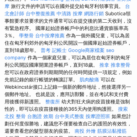
摩
旅行文件的申請可以在國外提交給匈牙利領事官員。
台
北會計師
台中整復推薦
中清路 按摩
網路行銷
Subotica領
事館要求並要求的文件通常可以在提交後的第二天收到，沒
有緊急程序。 國庫起始證券帳戶中的利息比通貨膨脹率高
3％。
學整骨
台中按摩推薦
作為一個外國兒童，可以為居
住在匈牙利郊外的匈牙利公民開設一個國庫起始證券帳戶，
直到18歲那年。
普考 記帳士
Google商家檔案
seo
company
作為一個家庭兒童，可以為居住在匈牙利的匈牙
利公民開設國庫開業證券帳戶，直到18歲。
推拿
推拿整骨
您可以在政府證券到期期間的任何時間提供一項規定，例如
先前記錄的銀行帳號的轉讓訂單。
肌肉酸痛
可以在
Webkincstár接口上記錄一個新的郵件地址，然後選擇另一
個郵件地址。 也就是說，應拜訪獸醫，並在考試和支付費
用後獲得新護照。
整復所
幼犬對狂犬病的疫苗接種是強制
性的，即可以在疫苗接種後的365天內使用狗護照。
搜索
北投 整骨
台胞證 效期
台中美式整復
按摩證照班
如果您計
劃任何度假勝地，建議您不僅要檢查自己的護照的有效性，
還要查看您的髮型朋友的疫苗。
南投 外燴
筋膜沾黏撥筋