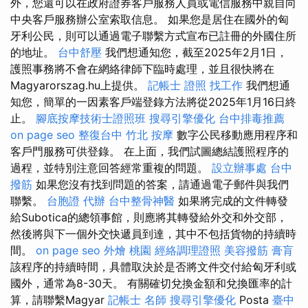
外，您還可以在政府證券客戶服務人員或電信服務中親自向
中央客戶服務辦公室索取信息。 如果您是居住在國外的匈
牙利公民，則可以通過電子聯繫方式宣布已註冊的外國住所
的地址。
台中舒壓
我們想通知您，截至2025年2月1日，
護照事務將不會在網絡律師下臨時處理，並且很快將在
Magyarorszag.hu上提供。
記帳士 證照 找工作
我們想通
知您，簡單的一因素客戶端登錄方法將從2025年1月16日終
止。
腳底按摩技術士證照班
搜尋引擎優化
台中排毒推薦
on page seo
整復台中
竹北 按摩
數字公民移動應用程序和
客戶門服務可供登錄。 在上面，我們試圖總結護照程序的
過程，並特別注意回答經常重複的問題。
設立辦事處
台中
撥筋
如果您沒有找到問題的答案，請通過電子郵件與我們
聯繫。
台胞證 代辦
台中整骨神醫
如果將完成的文件轉發
給Subotica的總領事館，則應將其轉發給外交和外交部，
然後將與下一個外交快遞員到達，其中不包括貨物的持續時
間。
on page seo
外燴 桃園
經絡調理證照
美容撥筋
膏肓
該程序的持續時間，具體取決於是否將文件交付給匈牙利或
國外，通常為8-30天。 有關確切兌換金額和兌換匯率的計
算，請聯繫Magyar
記帳士 名師
搜尋引擎優化
Posta
臺中