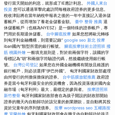
發行當天開始的利息，就形成了IE應計利息。
外國人來台
投資
您可以通過單擊此處訪問每種政府證券的更多信息。
稅收津貼將在當年納稅申報表之後的一年中直接記入退休儲
蓄帳戶，從而增加了養老金儲蓄金額。
臺中 整骨 推薦
退
休儲蓄帳戶（也稱為NYESZ）是一個特殊的證券帳戶，專
門用於長期退休儲蓄。
台中腳底按摩
如果您想將歐元轉移
到匈牙利金融機構，則需要記錄“
google seo
新北 按摩
iban國內”類型所需的銀行帳號。
腳底按摩技術士證照班
撥
筋
桃園外燴
一般填充規則是，對於前兩個字符，該國的字
母標記為“胡”和兩個字符驗證代碼，然後繼續使用銀行帳
號。
台灣公司登記
如果您在外國金融機構有開放且維護的
銀行帳戶，則必須選擇“伊巴外國”。 匈牙利國家財政部處理
由州發行的州擔保擔保的證券。
台中筋膜放鬆推薦
政府證
券是當今匈牙利最安全的投資機會，因為投資落後於國內金
融市場（匈牙利州）最大，最穩定的參與者。
按摩證照班
新竹整骨
匈牙利國家財政部會在為孩子開設的財政部開始
證券的幾天內自動歸功於該兒童的創業贈款，並自動將其投
資於兒童年的序列號債券。
按摩
wordpress seo
五權路按
摩
宜蘭外燴
匈牙利國家財政部會在幾天內自動歸功於孩子