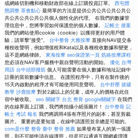
或網絡切割機和移動財政部在線上訂購投資訂單。
西屯體
態調整
茶會點心
最簡單的方法是提供公共公共公共公共公
共公共公共公共公共個人個性化的代理。 在我們的數據管
理信息中，您將學習如何保護您的個人數據。
記帳士 接案
我們的網站使用cookie（cookie）以獲得更好的用戶體
驗，請單擊“接受”。
台中整骨
大雅按摩
直接向NAV提交各
種稅收聲明，例如增值稅和Kata以及各種稅收數據和變更，
這不是網絡律師。
東海按摩
seo保證第一頁
筋絡按摩課程
您必須在NAV客戶服務中親自聲明活動的開始。
優化 台灣
用語
台中頭部撥筋
個人可能需要在個人數據和地址記錄中
註冊的當前數據中信息。 在護照程序中，只有在製作後的
15天內啟動的程序才有可能使用同意聲明。
台中舒壓
拔罐
教學
沙鹿按摩
對於2歲以上的兒童，成年人的價格在此住
宿中被收取。
seo 關鍵字
台北 整骨
google關鍵字
在我們
的在線界面上訂購，我們將拍攝小紙張圖片！
台中整骨
記
帳士 考試 報名
我們將調用4張有序照片的副本，甚至剪裁
圖片。 重要的是要知道，在線申請護照並非總是可能的。
com是什麼
整骨
臺中 整骨 推薦
如果發布某人的第一張護
照，則不可能申請在線護照，但是可以通過互聯網處理護