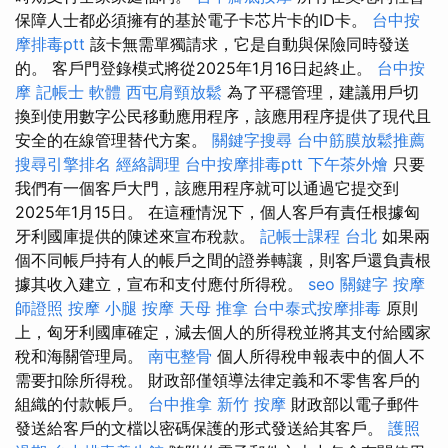
保障人士都必須擁有的基於電子卡芯片卡的ID卡。
台中按
摩排毒ptt
該卡無需單獨請求，它是自動與保險同時發送
的。 客戶門登錄模式將從2025年1月16日起終止。
台中按
摩
記帳士 軟體
西屯肩頸放鬆
為了平穩管理，建議用戶切
換到使用數字公民移動應用程序，該應用程序提供了現代且
安全的在線管理替代方案。
關鍵字搜尋
台中筋膜放鬆推薦
搜尋引擎排名
經絡調理
台中按摩排毒ptt
下午茶外燴
只要
我們有一個客戶大門，該應用程序就可以通過它提交到
2025年1月15日。 在這種情況下，個人客戶有責任根據匈
牙利國庫提供的陳述來宣布稅款。
記帳士課程 台北
如果兩
個不同帳戶持有人的帳戶之間的證券轉讓，則客戶還負責根
據其收入建立，宣布和支付應付所得稅。
seo 關鍵字
按摩
師證照
按摩 小腿
按摩
天母 推拿
台中泰式按摩排毒
原則
上，匈牙利國庫確定，減去個人的所得稅並將其支付給國家
稅和海關管理局。
南屯整骨
個人所得稅申報表中的個人不
需要扣除所得稅。 財政部僅領導法律定義和不零售客戶的
組織的付款帳戶。
台中推拿
新竹 按摩
財政部以電子郵件
發送給客戶的文檔以密碼保護的形式發送給其客戶。
護照