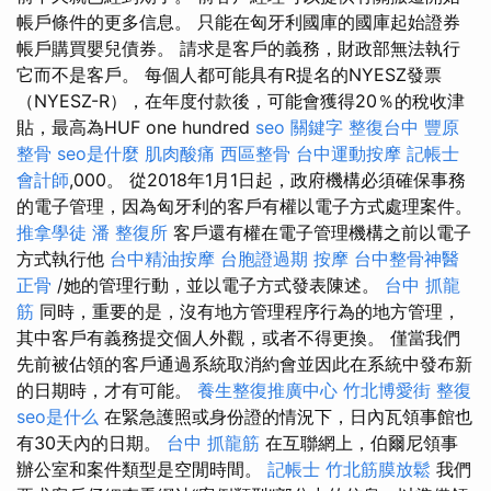
帳戶條件的更多信息。 只能在匈牙利國庫的國庫起始證券
帳戶購買嬰兒債券。 請求是客戶的義務，財政部無法執行
它而不是客戶。 每個人都可能具有R提名的NYESZ發票
（NYESZ-R），在年度付款後，可能會獲得20％的稅收津
貼，最高為HUF one hundred
seo 關鍵字
整復台中
豐原
整骨
seo是什麼
肌肉酸痛
西區整骨
台中運動按摩
記帳士
會計師
,000。 從2018年1月1日起，政府機構必須確保事務
的電子管理，因為匈牙利的客戶有權以電子方式處理案件。
推拿學徒
潘 整復所
客戶還有權在電子管理機構之前以電子
方式執行他
台中精油按摩
台胞證過期
按摩
台中整骨神醫
正骨
/她的管理行動，並以電子方式發表陳述。
台中 抓龍
筋
同時，重要的是，沒有地方管理程序行為的地方管理，
其中客戶有義務提交個人外觀，或者不得更換。 僅當我們
先前被佔領的客戶通過系統取消約會並因此在系統中發布新
的日期時，才有可能。
養生整復推廣中心
竹北博愛街 整復
seo是什么
在緊急護照或身份證的情況下，日內瓦領事館也
有30天內的日期。
台中 抓龍筋
在互聯網上，伯爾尼領事
辦公室和案件類型是空閒時間。
記帳士
竹北筋膜放鬆
我們