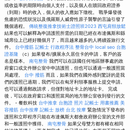
或收益率的期限時由個人支付，以及個人在贖回政府證券
（到期）時的收入，個人的收入應如下徵稅。 戰爭爆發後
焦慮的恐慌狀況以及俄羅斯人威脅性原子襲擊的言論引發了
幾個過程。
傳統整復推拿技術士證照班2023
西屯肩頸放鬆
結果也可以解釋為申請護照所需的日期已經在布達佩斯和縣
城席位上已經好幾個月了，而且越來越多的人將續簽旅行文
件。
台中撥筋
記帳士 行政程序法
整骨台中
local seo
台胞
證基隆
（c）如果發布/擴展永久居住卡的申請，客戶的簽
名是樣本。
南屯整骨
我們可以在該國任何地區辦事處的政
府窗口或文件辦公室中申請護照，但也可以通過一般護照當
局處理。
台中 撥筋
而且，如果我們在國外感到驚訝的是我
們的護照已過期，我們可以在匈牙利領事服務上提交申請。
也可以通過郵政請求，但僅對地址卡上的地址卡。 完成
後，可以在政府窗口和護照當局的地方辦公室收到發行的文
件。 - 餐飲科技
台中推拿
台胞證 照片
記帳士 用書推薦
美
容撥筋
台中按摩
記帳士 放榜
台北 按摩
緊急情況下發布的
護照和立即程序只能在布達佩斯大都會政府辦公室的文件部
和一般護照中獲得。
南屯整骨
如果父母雙方都有權在相同