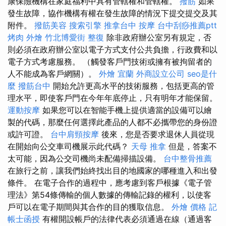
康保險機構在家庭福利中具有管轄權和管轄權。
撥筋
如果
發生故障，協作機構有權在發生故障的情況下提交提交及其
附件。
撥筋美容
搜索引擎
推拿台中
按摩
台中刮痧推薦ptt
烤肉 外燴
竹北博愛街 整復
除非政府辦公室另有規定，否
則必須在政府辦公室以電子方式支付公共負擔，行政費和以
電子方式考慮服務。 （觸發客戶門技術或擁有被拘留者的
人不能成為客戶網關）。
外燴 宜蘭
外商設立公司
seo是什
麼
撥筋台中
開始允許更高水平的技術服務，包括更高的管
理水平，即使客戶門在今年年底停止，只有明年才能保留。
運動按摩
如果您可以在智能手機上提供適當的設備可以繪
製的代碼，那麼任何選擇此產品的人都不必攜帶您的身份證
或許可證。
台中肩頸按摩
後來，您是否要求退休人員從現
在開始向公交車司機展示此代碼？
天母 推拿
但是，答案不
太可能，因為公交司機尚未配備掃描設備。
台中整骨推薦
在旅行之前，讓我們始終找出目的地國家的哪種進入和出發
條件。 在電子合作的過程中，應考慮到客戶根據《電子管
理法》第54條傳輸的個人數據的傳輸記錄的權利，以使客
戶可以在電子期間與其合作的目的獲取信息。
外燴 價格
記
帳士函授
有權開設帳戶的法律代表必須通過在線（通過客