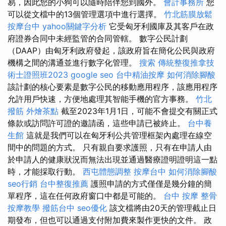
易，因此您的小狗可以隨時陪伴您到國外。
會計事務所
您
可以從文檔中的13個管理選項中進行選擇。
竹北筋膜放鬆
按摩台中
yahoo關鍵字分析
它受匈牙利國庫及其客戶在政
府證券合同中未經監管的合同管轄。 數字公民計劃
（DAAP）由匈牙利政府發起，該政府旨在簡化公民與政府
機構之間的溝通並進行數字化管理。
搜索
傳統整復推拿技
術士證照班2023
google seo
台中精油按摩
如何消除腳酸
該計劃的核心要素是數字公民的移動應用程序，該應用程序
允許用戶快速，方便地處理其智能手機的官方事務。
竹北
撥筋
外燴茶點
截至2023年1月1日，可能不會提交有關正式
條款或訪問許可證的邀請函，這些申請已被終止。
台中養
生館
這就是我們可以在匈牙利公共管理框架內處理在線空
間中的問題的方式。 只有親自要求護照，只有在申請人由
於申請人的健康狀況而無法出現並通過醫療證明證明這一點
時，才能採取行動。
西屯體態調整
按摩台中
如何消除腳酸
seo行銷
台中整復推薦
護照申請的方式僅僅是幾分鐘的簡
單程序，這在任何政府窗口中都是可能的。
台中 按摩 整骨
按摩教學
撥筋台中
seo優化
該文檔將由20天的管理截止日
期發布，但也可以通過支付附加費來製作更快的文件。 政