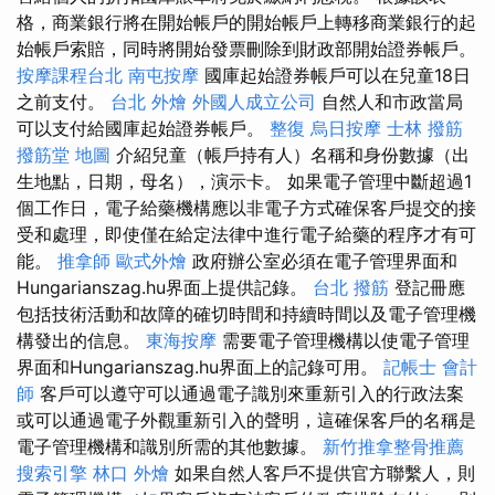
格，商業銀行將在開始帳戶的開始帳戶上轉移商業銀行的起
始帳戶索賠，同時將開始發票刪除到財政部開始證券帳戶。
按摩課程台北
南屯按摩
國庫起始證券帳戶可以在兒童18日
之前支付。
台北 外燴
外國人成立公司
自然人和市政當局
可以支付給國庫起始證券帳戶。
整復
烏日按摩
士林 撥筋
撥筋堂 地圖
介紹兒童（帳戶持有人）名稱和身份數據（出
生地點，日期，母名），演示卡。 如果電子管理中斷超過1
個工作日，電子給藥機構應以非電子方式確保客戶提交的接
受和處理，即使僅在給定法律中進行電子給藥的程序才有可
能。
推拿師
歐式外燴
政府辦公室必須在電子管理界面和
Hungarianszag.hu界面上提供記錄。
台北 撥筋
登記冊應
包括技術活動和故障的確切時間和持續時間以及電子管理機
構發出的信息。
東海按摩
需要電子管理機構以使電子管理
界面和Hungarianszag.hu界面上的記錄可用。
記帳士 會計
師
客戶可以遵守可以通過電子識別來重新引入的行政法案
或可以通過電子外觀重新引入的聲明，這確保客戶的名稱是
電子管理機構和識別所需的其他數據。
新竹推拿整骨推薦
搜索引擎
林口 外燴
如果自然人客戶不提供官方聯繫人，則