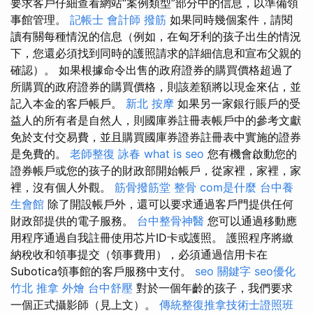
要求客戶仔細查看網站“案例類型”部分中的信息，以準備領
事館管理。
記帳士 會計師
撥筋
如果同時幾個案件，請閱
讀有關每種情況的信息（例如，在匈牙利的孩子出生的情況
下，您還必須找到同時的護照請求的詳細信息和宣布父親的
確認）。 如果根據命令出售的政府證券的購買價格超過了
所購買的政府證券的購買價格，則該差額將以現金來佔，並
記入本金的客戶帳戶。
新北 按摩
如果另一家銀行賬戶的受
益人的所有者是自然人，則國庫券註冊表帳戶中的參考文獻
免於支付交易費，並且購買國庫券證券註冊表中實施的證券
是免費的。
老師整復 詠春
what is seo
您有機會啟動您的
證券帳戶或您的孩子的財政部開始帳戶，從家裡，家裡，家
裡，沒有個人外觀。
筋骨撥筋堂
整骨
com是什麼
台中養
生會館
除了開設帳戶外，還可以要求通過客戶門提供任何
財政部提供的電子服務。
台中整骨神醫
您可以通過移動應
用程序通過自我註冊使用芯片ID卡或護照。 護照程序將繳
納稅收和領事提交（領事費用），必須通過信用卡在
Subotica領事館的客戶服務中支付。
seo 關鍵字
seo優化
竹北 推拿
外燴
台中舒壓
對於一個年齡的孩子，我們要求
一個正式攝影師（見上文）。
傳統整復推拿技術士證照班