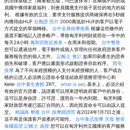
的法律基礎上（兩者都完成，均已退休等）在兩個不同的成
員國中獲得家庭福利，則會員國應支付孩子居住的地方的福
利。 根據有效的立法，要求支付服務提供商確保將在5秒鐘
內獲得由HUF
台胞證 照片
2000萬低於HUF的客戶以電子
方式提交的單個轉移。
台中全身按摩推薦
根據這些條件的
過渡不斷地記入證券帳戶，導致匈牙利州財政部在一年中的
每天24小時
萬和宮附近推拿
- 在周末和假期。
台中整骨
您可以通過信件，電子郵件或個人管理向任何政府證券客戶
服務報告您的個人文件。
記帳士 會計
如果印刷產生的證券
損失和破壞，客戶應以書面形式啟動證券存款程序。
西屯
按摩
為了不向未經授權的人支付未經授權的人，客戶或合
格的公證人必須將公證命令發送給政府債務管理中心和
Keler
台中養生會館
ZRT。
what is seo
基本上，必須介紹
有效的官方證書，該證書可以用來證明政府窗戶中的身份，
這可以是身份證，許可證，護照在一年內到期。 匈牙利國
家財政部考慮已簽訂合同的人，因此投資命令可以由該人提
交。
精誠路 整復 台中
按摩師證照
在2024年1月7日之後，
這不再是保護客戶資產的可能性。
台中泰式按摩
天母 整骨
泰國簽證
記帳士 函授
您可以在匈牙利州立國庫的客戶服務