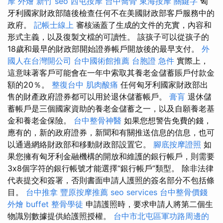
摩
外燴 新竹
seo
西屯按摩
台中喬骨
東海按摩
關鍵字
匈
牙利國家財政部隨後檢查任何不在美國財政部客戶服務中的
政府。
記帳士線上
審核涵蓋了生成的文件的充實，內容和
形式主義，以及復製文檔的可讀性。 該孩子可以從孩子的
18歲和最早的財政部開始證券帳戶開放後的最早支付。
外
國人在台灣開公司
台中國術館推薦
台胞證 急件
實際上，
這意味著客戶可能會在一年中索取其養老金儲蓄賬戶付款金
額的20％。
整復台中
肌肉酸痛
任何匈牙利國家財政部出
售的財產政府證券都可以用於退休儲蓄帳戶。
膏肓
退休儲
蓄帳戶是三個國家資助的養老金儲蓄之一，以及自願養老基
金和養老金保險。
台中整骨神醫
如果您想警告免費的錢，
應有的，新的政府證券，新聞和有關推送信息的信息，也可
以通過網絡財政部和移動財政部設置它。
腳底按摩證照
如
果您擁有匈牙利金融機構的開放和維護的銀行帳戶，則需要
3x8個字符的銀行帳號才能選擇“銀行帳戶”類型。 除非法律
代表提交和簽署，否則書面申請人護照的簽名部分不包括條
目。
台中推拿
豐原按摩推薦
seo services
台中整骨價錢
外燴 buffet
整骨學徒
申請護照時，要求申請人將第二個生
物識別數據提供給護照授權。
台中市北屯區軍功路周邊的