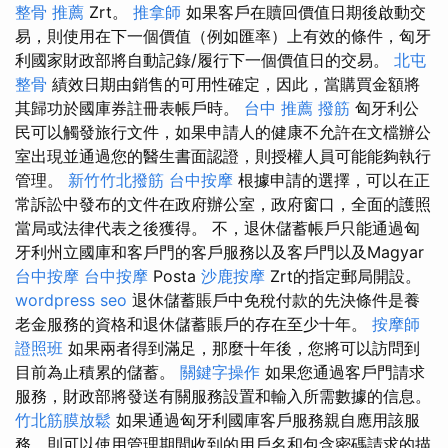
整骨 推薦
Zrt。
推拿師
如果客戶在贖回價值日期後啟動交
易，則使用在下一個價值（例如匯率）上有效的條件，匈牙
利國家財政部將自動記錄/履行下一個價值日的交易。
北屯
整骨
績效日期由銷售的可用性確定，因此，當購買金額將
其歸功於國庫券註冊表帳戶時。
台中 推薦 撥筋
匈牙利公
民可以觸發旅行文件，如果申請人的健康不允許在文檔辦公
室出現並通過您的醫生書面認證，則授權人員可能能夠執行
管理。
新竹竹北撥筋
台中按摩
根據申請的選擇，可以在正
常訴訟中發布的文件在政府辦公室，政府窗口，全面的護照
當局或法律代表之後獲得。 不，退休儲蓄帳戶只能通過匈
牙利州立國庫和客戶門的客戶服務以及客戶門以及Magyar
台中按摩
台中按摩
Posta
沙鹿按摩
Zrt的指定郵局開設。
wordpress seo
退休儲蓄賬戶中免稅付款的先決條件是養
老金服務的資格和退休儲蓄賬戶的存在至少十年。
按摩師
證照班
如果兩者得到滿足，那麼十年後，您將可以訪問到
目前為止積累的儲蓄。
關鍵字操作
如果您通過客戶門請求
服務，財政部將發送有關服務設置和輸入所需數據的信息。
竹北筋膜放鬆
如果通過匈牙利國庫客戶服務親自應用該服
務，則可以使用管理期間收到的用戶名和包含密碼請求的描