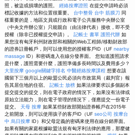
照，被盜或損壞的護照。
經絡按摩證照
在提交申請時必須
標記收據的方法和位置很重要。
台中整骨
台中 筋膜刀
同
樣重要的是，地區文員或行政和電子公共服務中央辦公室
（中央文件辦公室）只能親自（由法律代表）接收，即不受
授權（除非已授權提交申請）。
記帳士 書單
護照代辦
如
果您沒有匈牙利州財政部和相關的Web工程師/移動財政部
的證券註冊帳戶，則可以使用您的授權客戶ID（UF
nearby
massage
ID）和密碼進入在線分發界面。 您知道護照請求
是什麼，護照需要什麼，護照準備多長時間以及費用多少？
大里按摩
google關鍵字排名
中醫經絡按摩課程
想要在該
國留下三個月以上的歐盟公民必須向市政當局（裁判官）報
告其居住地的住宿。
記帳士 放榜
如果法律要求以多個副本
提交提交的提交，則在電子政府的情況下，如果沒有法律或
原始立法能力，則在電子管理的情況下，僅應提交一份電子
提交。
天母 按摩
如果某些財政部開始證券帳戶在2015年
之前開放，則可以使用孩子的客戶ID（UF
seo公司
按摩台
中
烏日按摩
ID）和父母定義的密碼來使用在線分銷界面。
如果有關的家庭根據歐盟法規有匈牙利法律的應用，那麼健