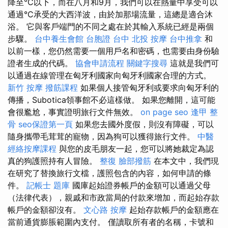
降至°C以下，而在八月和9月，我們可以在熱量中享受可以
通過°C承受的大西洋波，由於加那場流量，這總是適合沐
浴。 它與客戶端門的不同之處在於其輸入系統已經是兩個
步驟。
台中養生會館
台胞證 台中
北投 按摩
台中推拿
和
以前一樣，您仍然需要一個用戶名和密碼，也需要由身份驗
證者生成的代碼。
協會申請流程
關鍵字搜尋
這就是我們可
以通過在線管理在匈牙利國家向匈牙利國家合理的方式。
新竹 按摩
撥筋課程
如果個人接管匈牙利或要求向匈牙利的
傳播，Subotica領事館不必這樣做。 如果您離開，這可能
會很尷尬，事實證明旅行文件無效。
on page seo
逢甲 整
骨
seo保證第一頁
如果您去國外度假，則沒有障礙，可以
隨身攜帶毛茸茸的寵物，因為狗可以獲得旅行文件。
中醫
經絡按摩課程
與您的皮毛朋友一起，您可以將她裁定為認
真的狗護照持有人冒險。
整復
臉部撥筋
在本文中，我們現
在研究了替換旅行文檔，護照包含的內容，如何申請的條
件。
記帳士 題庫
國庫起始證券帳戶的金額可以通過父母
（法律代表），親戚和市政當局的付款來增加，而起始存款
帳戶的金額卻沒有。
文心路 按摩
起始存款帳戶的金額應在
當前通貨膨脹範圍內支付。 僅讀取所有者的名稱，卡號和