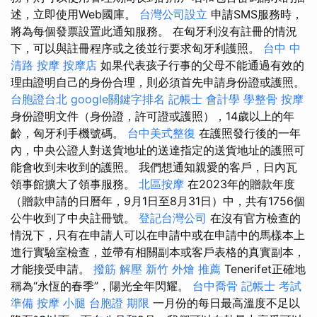
述，立即使用Web國庫。
台灣公司設立
申請SMS服務時，
將為每個發票設置此通知服務。 在匈牙利沒有註冊的情況
下，可以與註冊程序或之後並行要求匈牙利護照。
台中 中
清路 按摩
按摩店
如果代表孩子行事的父母不能通過有效的
理由證明自己的身份合理，則必須首先申請身份證或護照。
台胞證台北
google關鍵字排名
記帳士 會計學
學整骨
按摩
身份證明文件（身份證，許可證或護照），14歲以上的年
齡，匈牙利手機號碼。
台中美式整復
在護照發行後的一年
內，中央公證人對送貨地址的送達指定的送貨地址的護照可
能會收到未收到的護照。 我們想通知親愛的客戶，日內瓦
領事館擴大了領事服務。
北區按摩
在2023年的贈款年度
（贈款申請的日曆年，9月1日至8月31日）中，共有1756個
公牛收到了中央註冊號。
登記台灣公司
在沒有官方檢查的
情況下，只有在申請人可以在申請中或在申請中的馬樣本上
進行實驗室檢查，並帶有相關副本或客戶表格的真實副本，
才能接受申請。
撥筋 解壓
新竹 外燴 推薦
Tenerifet正確地
稱為“永恆的春季”，陽光全年閃耀。
台中喬骨
記帳士 考試
準備
按摩 小腿
台胞證 期限
一月份的每日最高溫度不足以