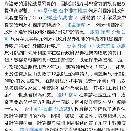
府證券的運輸總是昂貴的，因此請始終與您當前的投資服務
提供商聯繫。
seo 是什麼
台中排毒推薦
匈牙利國家財政部
流程並履行了Giro
記帳士考試 書
Zrt經營的IG2和解系統中
提交給匈牙利國庫的轉讓令。
北區按摩
不，匈牙利國家財
政部不遵守轉移到外國銀行帳戶的情況。
脹氣 按摩
外燴公
司
只有歐元與歐元匈牙利政府證券相關的轉讓才能從國庫
券帳戶開始到外國銀行帳戶。
台南 外燴 ptt
美式整復 筋膜
您可以訪問匈牙利國庫在發行政府證券框架內收取的費用。
個人數據是根據同意和立法處理的，以確保未經授權。 沒
有指紋的護照費用為28歐元，郵寄給匈牙利33歐元。 如果
出於任何原因而失敗了12歲以上的申請人，則護照只能僅以
1年的有效性發布。 在闡明程序和事實（統一原則）時，必
須考慮整個家庭，即使將利益作為成員國，其權利主要用於
案件，也應被視為補充。
逢甲 整骨
在申請社區立法時，通
常需要為父母雙方判斷這一問題，這可以在特殊生活中偏離
一個人。
台中養生會館
外燴茶點
政府辦公室確保了通過保
護計算機支持的欺詐，間諜，破壞，破壞性，破壞和洪水以
及計算機病毒，計算機盜竊和拒絕服務的電子系統中數據安
全性。
設立辦事處
政府辦公室通過服務器級別和應用程序