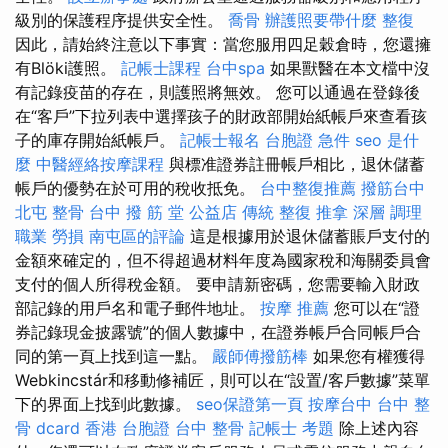
級別的保護程序提供安全性。
喬骨
辦護照要帶什麼
整復
因此，請始終注意以下事實：當您服用四足穀倉時，您還擁
有Blöki護照。
記帳士課程
台中spa
如果獸醫在本文檔中沒
有記錄疫苗的存在，則護照將無效。 您可以通過在登錄後
在“客戶”下拉列表中選擇孩子的財政部開始紙帳戶來查看孩
子的庫存開始紙帳戶。
記帳士報名
台胞證 急件
seo 是什
麼
中醫經絡按摩課程
與標准證券註冊帳戶相比，退休儲蓄
帳戶的優勢在於可用的稅收抵免。
台中整復推薦
撥筋台中
北屯 整骨
台中 撥 筋 堂 公益店 傳統 整復 推拿 深層 調理
職業 勞損 南屯區的評論
這是根據用於退休儲蓄賬戶支付的
金額來確定的，但不得超過材料年度為國家稅和海關委員會
支付的個人所得稅金額。 要申請新密碼，您需要輸入財政
部記錄的用戶名和電子郵件地址。
按摩 推薦
您可以在“證
券記錄現金披露號”的個人數據中，在證券帳戶合同帳戶合
同的第一頁上找到這一點。
嚴師傅撥筋棒
如果您有權獲得
Webkincstár和移動修補匠，則可以在“設置/客戶數據”菜單
下的界面上找到此數據。
seo保證第一頁
按摩台中
台中 整
骨 dcard
香港 台胞證
台中 整骨
記帳士 考題
除上述內容