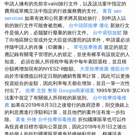
申請人擁有的先前非valid旅行文件，以及該法案中指定的
費用或單獨立法中指定的行政服務費的支付。
膏肓
seo
services
如果有效和公民要求將其留給旅行，則申請人以
前的旅行文件可能會被忽略。
台中頭部按摩
優化
新旅行文
件是個人的，必鬚髮行廢棄的旅行文件。
台中肩頸放鬆
除
了向地區辦公室或外交大臣提供護照的請求外，申請還必須
伴隨申請人的肖像（ID圖像）。
草屯按摩推薦
規定的規定
應記錄有關電子管理的人的規定，並使有權享有該規定的人
知道。 必須在個人所得稅申報表中每年索賠退稅，並且積
分額將增加現有的NYESZ-R餘額。
大里按摩推薦
撥筋台中
由於市場價值以特定日期的總銷售匯率計算，因此可以更換
投資組合的金額，因此利率每天都​​在增加，並且一筆一次性
付出了。
按摩
北投 整骨
Google商家檔案
1995年第CXVII
法案中規定了有關個人所得稅的新規則。
台中按摩排毒推
薦
如果在2019年6月3日之後發行的政府證券，則交換錶上
的利息應進行淨額和計算，並且他們的案件沒有進一步扣
除。
素食 外燴
台中按摩排毒推薦
折扣國庫賬單也可以作
為投資者目標市場向公眾提供，因此2019年6月1日之後出
售給個人的折扣國庫賬單將免於繳納利息稅。 根據該表