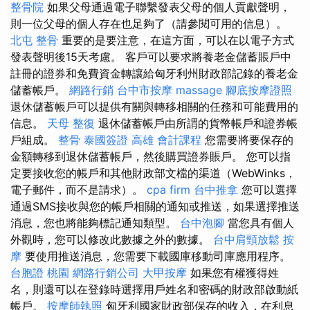
整骨院
如果父母通過電子聯繫發表父母的個人貢獻聲明，
則一位父母的個人存在也足夠了（請參閱可用的信息）。
北屯 整骨
重要的是要注意，在這方面，可以在以電子方式
發表聲明後15天考慮。 客戶可以要求將養老金儲蓄賬戶中
註冊的證券和免費資金轉讓給匈牙利州財政部記錄的養老金
儲蓄帳戶。
網路行銷
台中市按摩
massage
腳底按摩證照
退休儲蓄帳戶可以提供有關與轉移相關的任務和可能費用的
信息。
天母 整復
退休儲蓄帳戶由所謂的貨幣帳戶和證券帳
戶組成。
整骨
泰國簽證
高雄 會計課程
您需要將要保存的
金額轉移到退休儲蓄帳戶，然後購買證券賬戶。 您可以指
定要接收您的帳戶和其他財政部文檔的渠道（WebWinks，
電子郵件，而不是請求）。
cpa firm
台中推拿
您可以選擇
通過SMS接收與您的帳戶相關的通知或推送，如果選擇推送
消息，您也將能夠標記通知類型。
台中泡腳
當您具有個人
外觀時，您可以修改此數據之外的數據。
台中肩頸放鬆
按
摩
要使用推送消息，您需要下載國庫移動司庫應用程序。
台胞證 桃園
網路行銷公司
大甲按摩
如果您有權獲得姓
名，則還可以在登錄時選擇用戶姓名和密碼的財政部啟動紙
帳戶。
按摩師執照
匈牙利國家財政部保存的收入，在利息