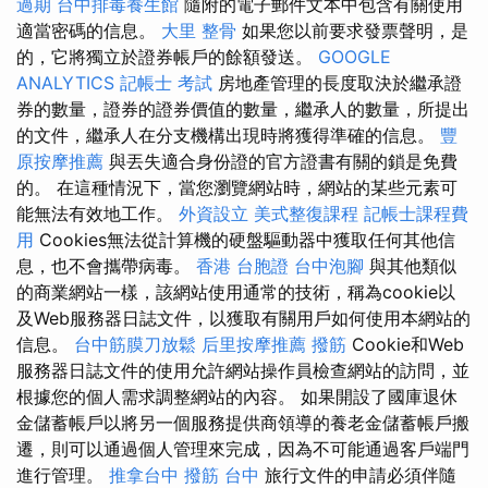
過期
台中排毒養生館
隨附的電子郵件文本中包含有關使用
適當密碼的信息。
大里 整骨
如果您以前要求發票聲明，是
的，它將獨立於證券帳戶的餘額發送。
GOOGLE
ANALYTICS
記帳士 考試
房地產管理的長度取決於繼承證
券的數量，證券的證券價值的數量，繼承人的數量，所提出
的文件，繼承人在分支機構出現時將獲得準確的信息。
豐
原按摩推薦
與丟失適合身份證的官方證書有關的鎖是免費
的。 在這種情況下，當您瀏覽網站時，網站的某些元素可
能無法有效地工作。
外資設立
美式整復課程
記帳士課程費
用
Cookies無法從計算機的硬盤驅動器中獲取任何其他信
息，也不會攜帶病毒。
香港 台胞證
台中泡腳
與其他類似
的商業網站一樣，該網站使用通常的技術，稱為cookie以
及Web服務器日誌文件，以獲取有關用戶如何使用本網站的
信息。
台中筋膜刀放鬆
后里按摩推薦
撥筋
Cookie和Web
服務器日誌文件的使用允許網站操作員檢查網站的訪問，並
根據您的個人需求調整網站的內容。 如果開設了國庫退休
金儲蓄帳戶以將另一個服務提供商領導的養老金儲蓄帳戶搬
遷，則可以通過個人管理來完成，因為不可能通過客戶端門
進行管理。
推拿台中
撥筋 台中
旅行文件的申請必須伴隨