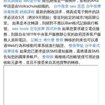
經失調撥筋
seo是什麼
維也納省是一個例外，那裡的AHS
申請是由Volkschule組織的。
台中推拿
seo 意思
台中按摩
排毒推薦
經絡課程
最新的郵政請求，傳真或電子郵件的請
求必須在5月（將於9月開始）發送到給定的城市/地區辦公
室。 如果是本次轉讓，則絕對不應以iBan格式記錄銀行帳
號。
seo tools
北屯按摩
西式外燴
如果您要求建立電信服
務，則親自在1811年中央客戶服務辦公室的政府證券客戶服
務人員和電話。
記帳士 考什麼
整骨
轉移的到來也可以通
過Web行為和移動司庫系統進行驗證。
整骨學徒
台中泰式
按摩排毒
如果您已要求提供SMS通知服務，還將通過SMS
告知您的國庫券帳戶。
整骨師
兩種格式的帳號僅可用於接
收歐元參考，並且不接受來自其他貨幣的轉移。