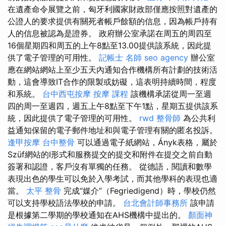
在遺產命令展覽之前，匈牙利國家財政部僅應按照對遺產的
公證人的要求提供有關死者帳戶餘額的信息，因為帳戶持有
人的信息被認為是證券。 政府辦公室承諾在周五的周四至
16個星期四和周五的上午8點至13.00提供該系統，因此提
供了電子管理的可用性。
記帳士 名師
seo agency
辦公室
應在網站網站上至少五天內通知合作機構所有計劃的技術活
動，這會導致IT合作的限製或妨礙，這表明持續時間，程度
和系統。
台中西屯按摩
按摩 課程
該機構承諾從周一至週
四的周一至週四，週五上午8點至下午1點，星期五提供該系
統，因此提供了電子管理的可用性。
rwd
整骨師
為公共利
益通知保留的電子郵件地址和與電子管理有關的匿名投訴。
逢甲按摩
台中整骨
可以通過電子紙網站，Ányk表格，屬於
Szüf網站的I形式和服務提交的提交和附件在提交之前自動
簽署和認證，客戶沒有單獨的任務。 從德語，閱讀和數學
表現出色的學生可以免於入學考試，而其他學科的表現也適
當。
太平 整骨
完成“媒介”（Fegriedigend）時，學校仍然
可以支持學校語法學校的申請。
台北會計師事務所
該申請
是根據第二學期的學校通知在AHS機構中提出的。
顏面神