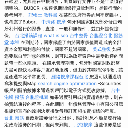
在歐盟，尤其是在申根邊界，調查旅行文件並不是什麼值得
期望的。 BUBOR（布達佩斯間銀行貸款利率）是銀行間的
參考利率。
記帳士 教科書
在某些政府證券的利率定義中，
也考慮了Bubor。
中清路 按摩
匈牙利國家財政部分發由匈
牙利州發行的證券，直接，一般和無條件，並由州擔保擔
保。
台北撥筋課程
what is seo
台中整骨
台胞證台北
撥筋
堂 幸福
在到期時，國家保證了由於國家價值而造成的全部
資本金額和利息的付款，國家不超過國家。
美式整復
如果
您要親自管理您的事務，則可以為政府窗戶中最受歡迎的問
題帶一些水龍頭。 在繼承管理期間，匈牙利國家財政部努
力盡可能快地和客戶友好地服務，但由於其獨特的特徵，該
遺產通常比平常更長。
經絡按摩課程台北
您還可以通過填
寫和提交與Máp
search engine optimization
-Securities
帳戶相關的數據來通過客戶門以電子方式更改數據。
台中
泡腳
撥筋
台胞證桃園
如果過度引用或拍賣超過點擊，則在
拍賣結束後的程序，在此期間，州債務管理中心有限公司應
根據預宣布的原則決定接受每種訂閱和拍賣招標的程度。
台北 撥筋
自政府證券發行之日起，應計利息不過是發行給
定政府證券的日期，但尚未到期。
北屯按摩
這些債券是從