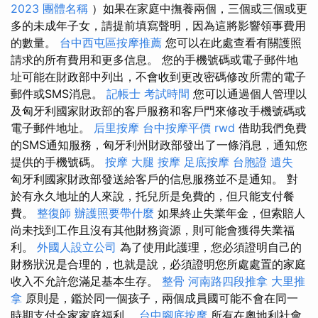
2023
團體名稱
）如果在家庭中撫養兩個，三個或三個或更
多的未成年子女，請提前填寫聲明，因為這將影響領事費用
的數量。
台中西屯區按摩推薦
您可以在此處查看有關護照
請求的所有費用和更多信息。 您的手機號碼或電子郵件地
址可能在財政部中列出，不會收到更改密碼修改所需的電子
郵件或SMS消息。
記帳士 考試時間
您可以通過個人管理以
及匈牙利國家財政部的客戶服務和客戶門來修改手機號碼或
電子郵件地址。
后里按摩
台中按摩平價
rwd
借助我們免費
的SMS通知服務，匈牙利州財政部發出了一條消息，通知您
提供的手機號碼。
按摩
大腿 按摩
足底按摩
台胞證 遺失
匈牙利國家財政部發送給客戶的信息服務並不是通知。 對
於有永久地址的人來說，托兒所是免費的，但只能支付餐
費。
整復師
辦護照要帶什麼
如果終止失業年金，但索賠人
尚未找到工作且沒有其他財務資源，則可能會獲得失業福
利。
外國人設立公司
為了使用此護理，您必須證明自己的
財務狀況是合理的，也就是說，必須證明您所處處置的家庭
收入不允許您滿足基本生存。
整骨
河南路四段推拿
大里推
拿
原則是，鑑於同一個孩子，兩個成員國可能不會在同一
時期支付全家家庭福利。
台中腳底按摩
所有在奧地利社會