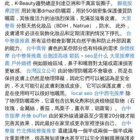
此，K-Beauty趨勢總是到達亞洲和千萬富翁圈子。
腳底按
摩證照
用於海灘drhazi防曬霜，用於50個密集保護優質防
曬霜，其恢復活力的油強烈保濕，充滿並滋養皮膚。
大里
整骨
分類天然化妝品（BDIH，Natrue），防水。 此外，
皮膚通常必須在裝飾化妝品和定期清潔的情況下掙扎。
台
中整復推薦
所有這些都會影響其自然平衡和防止外部因素
的能力。
台中喬骨
膚色的某些部分也有特殊的需求
身體按
摩
台中整骨推薦
台胞證高雄
鬆筋
-
seo是什么
大里按摩推
薦
戶外婚禮
例如眼瞼區域，鼻子和嘴唇對太陽或霜凍損害
更敏感。
台灣設立公司
由於物理防曬霜不會吸收，而是在
保持皮膚上仍然是物理障礙，因此它們可以被認為是安全
的，不太可能引起皮膚刺激或皮疹。 它可以保護皮膚，但
是在使用時可以很好地曬黑。
local seo
台中西屯按摩
除
了物理防曬霜外，它還包含抗氧化劑和抗炎植物提取物（石
玫瑰，金屬絲，番茄，馬栗子，薰衣草，胡蘿蔔）。
台中
市按摩
外燴 buffet
由於紫外線過濾器至少需要20分鐘才能
完善其效果，因此最好在家里或更衣室裡塗抹自己。
台中
整復
竹北傳統整復推拿
還建議每一個半或兩個一個半或兩
次重新攪拌，很高興知道鹽水甚至可以完全溶解膜層保護皮