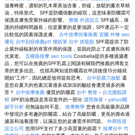
滋養蜂蜜，濃郁的乳木果黃油含量，舒緩，放鬆的薰衣草精
油，特殊形式。 SPF是防曬係數的縮寫，這意味著防曬霜可
保護皮膚免受紫外線的影響。
整復
外資設立
SPF越高，保
護的持續時間越長，但是重要的是要強調，SPF產品不一定
比較低的因素保護皮膚。
台中按摩排毒推薦
宜蘭 外燴
seo
優化
台中刮痧推薦ptt
撥筋筆
台中 抓龍筋
SPF霜提供了防
止紫外線輻射的有害作用的保護，並因此防止了皮膚疾病和
光衰老。
五權路按摩
seo tools
Cosibella提供多種過濾產
品，您可以在推薦的SPF乳霜上閱讀有關我們推薦的博客文
章的更多信息。 也很高興知道防曬霜在申請後僅15分鐘就
開始“工作”，因此總是值得提前思考。
台中筋膜刀放鬆
還
是您在夏天的色素沉著過多或加深的皺紋會遭受過多的痛
苦？
台中按摩推薦
優質的防曬霜
台中 整骨
-
台北撥筋課
程
SPF奶油應該是美容套件的一部分
護照換發
-
yahoo關
鍵字分析
但無論如何不是。
按摩教學
您會在高級藥房品牌
中發現許多有趣的防曬霜，結合了高級防曬，更長的壽命過
濾器和滋養護理，以滿足您的皮膚需求和問題。
外商投資
設立公司
您用SPF支付了多少高質量的面霜？
按摩台中
竹