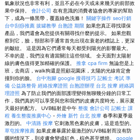
氣象狀況也非常有利，並且不必在今天或未來幾天的前部效
果中保持。
會計公司
在有意識的消費者協會的專家的幫助
下，成為一條黑帶，覆蓋綠色洗滌！
關鍵字操作
seo行銷
台中刮痧推薦
拔罐教學
台胞證 期限
如果您真正尋找環保
產品，我們還會為您提供有關尋找什麼的提示。 如果您觀
察到它，臉，頸部和手通常首先出現在衰老的標誌上，更深
的皺紋。 這是因為它們通常每天都受到陽光的影響最大。
不幸的是，我們沒有適當關注這些領域。 全天面對太陽射
線的膚色值得更加精確的保護。
推拿
cpa firm
無論您是上
班，去商店，walk狗還是照顧花園床，太陽的光線肯定會
撞到你的臉。
台中泡腳
google 搜尋技巧
記帳士 考試 準
備
公益路整骨
經絡按摩證照
台胞證辦理
台北 按摩
經絡調
理證照
為了防止我們的面部護理變得無聊幾分鐘的日常工
作，我們真的可以享受與您和我們的皮膚共度時光，展示夏
天最好的配方。 UVB輻射是中午
整復
會計公司
記帳士 課
程
養生整復推廣中心
-
外燴 新竹
台北 按摩
春季和夏季最
激烈的。
中清路 按摩
它刺激黑色素的皮膚，這是造型的。
草屯按摩推薦
如果皮膚暴露於最激烈的UVB輻射而沒有防
曬的情況下，則皮膚會變成紅色，棕色甚至燃燒。
google