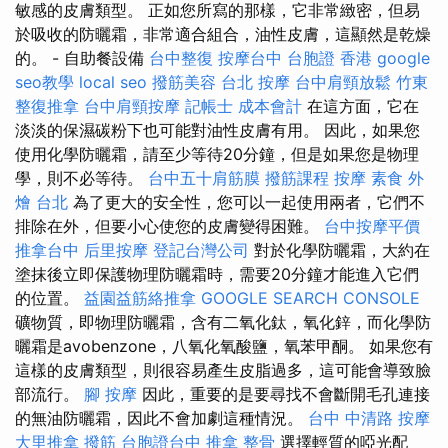
敏感的皮膚類型。 正如您所寫的那樣，它非常緻密，但易
於吸收的防曬霜，非常適合組合，油性皮膚，這顯然是乾燥
的。 - 自助餐設備
台中整復
按摩台中
台胞證 香港
google
seo教學
local seo
撥筋美容
台北 按摩
台中肩頸放鬆
竹東
整復推拿
台中肩頸按摩
記帳士 成本會計
在這方面，它在
淡淡的保濕碳粉下也可能對油性皮膚有用。 因此，如果您
使用化學防曬霜，請至少等待20分鐘，但是如果您是物理
學，則不必等待。
台中五十肩筋膜
撥筋課程
按摩
素食 外
燴 台北
為了更大的安全性，您可以一起使用兩者，它們不
排除在外，但要小心使您的皮膚變得困難。
台中按摩平價
推拿台中
后里按摩
登記台灣公司
對於化學防曬霜，大約在
塗抹後立即保護物理防曬霜時，需要20分鐘才能進入它們
的位置。
益園益筋絡推拿
GOOGLE SEARCH CONSOLE
礦物質，即物理防曬霜，含有二氧化鈦，氧化鋅，而化學防
曬霜是avobenzone，八氧化氧酸鹽，氧苯甲酮。 如果您有
這樣的皮膚類型，則很容易產生皮脂過多，這可能會導致臉
部流行。
腳 按摩
因此，重要的是要尋找不會斷開毛孔連接
的無油防曬霜，因此不會加劇這種情況。
台中 中清路 按摩
大里推拿
撥筋
台胞證台中
推拿 整骨
選擇輕質的啞光配