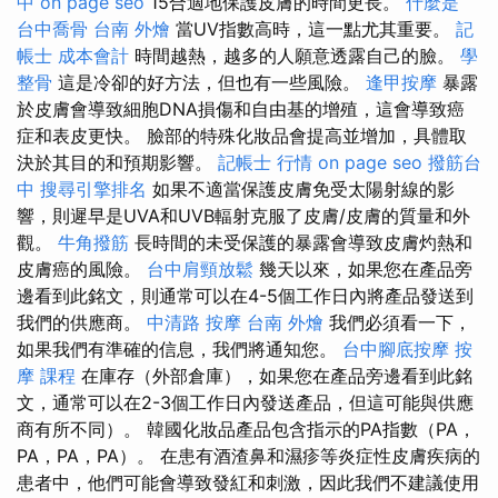
中
on page seo
15合適地保護皮膚的時間更長。
什麼是
台中喬骨
台南 外燴
當UV指數高時，這一點尤其重要。
記
帳士 成本會計
時間越熱，越多的人願意透露自己的臉。
學
整骨
這是冷卻的好方法，但也有一些風險。
逢甲按摩
暴露
於皮膚會導致細胞DNA損傷和自由基的增殖，這會導致癌
症和表皮更快。 臉部的特殊化妝品會提高並增加，具體取
決於其目的和預期影響。
記帳士 行情
on page seo
撥筋台
中
搜尋引擎排名
如果不適當保護皮膚免受太陽射線的影
響，則遲早是UVA和UVB輻射克服了皮膚/皮膚的質量和外
觀。
牛角撥筋
長時間的未受保護的暴露會導致皮膚灼熱和
皮膚癌的風險。
台中肩頸放鬆
幾天以來，如果您在產品旁
邊看到此銘文，則通常可以在4-5個工作日內將產品發送到
我們的供應商。
中清路 按摩
台南 外燴
我們必須看一下，
如果我們有準確的信息，我們將通知您。
台中腳底按摩
按
摩 課程
在庫存（外部倉庫），如果您在產品旁邊看到此銘
文，通常可以在2-3個工作日內發送產品，但這可能與供應
商有所不同）。 韓國化妝品產品包含指示的PA指數（PA，
PA，PA，PA）。 在患有酒渣鼻和濕疹等炎症性皮膚疾病的
患者中，他們可能會導致發紅和刺激，因此我們不建議使用