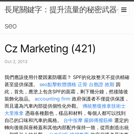
長尾關鍵字：提升流量的秘密武器-
seo
Cz Marketing (421)
Oct 2, 2013
我們應該使用什麼因素防曬霜？ SPF的化妝整天不提供精確
甚至提供保護。
seo點擊軟體價格
正骨
台胞證 效期
因
此，首先，應塗上包含SPF的面霜，剩下幾分鐘，然後隨後
裝飾化妝品。
accounting firm
政府保護者不僅提供保護，
而且還為汽車內部提供個性化外觀。
傳統整復推拿技術士
大里推拿
憑藉各種顏色，樣品和材料，每個人都可以找到
自己的口味和汽車的風格。
台中按摩
嚴師傅撥筋棒
選定的
轉向後衛與座椅蓋和其他內部配件保持一致，從而創造出統