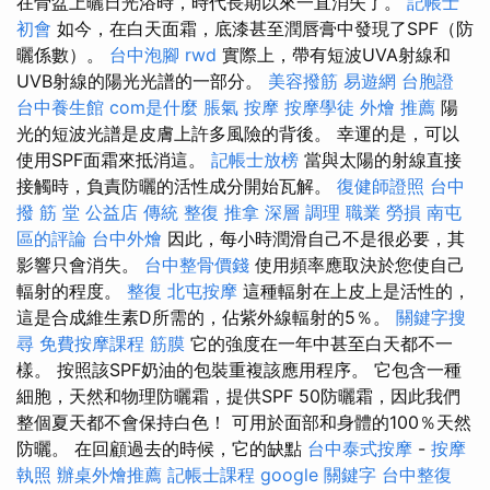
在骨盆上曬日光浴時，時代長期以來一直消失了。
記帳士
初會
如今，在白天面霜，底漆甚至潤唇膏中發現了SPF（防
曬係數）。
台中泡腳
rwd
實際上，帶有短波UVA射線和
UVB射線的陽光光譜的一部分。
美容撥筋
易遊網 台胞證
台中養生館
com是什麼
脹氣 按摩
按摩學徒
外燴 推薦
陽
光的短波光譜是皮膚上許多風險的背後。 幸運的是，可以
使用SPF面霜來抵消這。
記帳士放榜
當與太陽的射線直接
接觸時，負責防曬的活性成分開始瓦解。
復健師證照
台中
撥 筋 堂 公益店 傳統 整復 推拿 深層 調理 職業 勞損 南屯
區的評論
台中外燴
因此，每小時潤滑自己不是很必要，其
影響只會消失。
台中整骨價錢
使用頻率應取決於您使自己
輻射的程度。
整復
北屯按摩
這種輻射在上皮上是活性的，
這是合成維生素D所需的，佔紫外線輻射的5％。
關鍵字搜
尋
免費按摩課程
筋膜
它的強度在一年中甚至白天都不一
樣。 按照該SPF奶油的包裝重複該應用程序。 它包含一種
細胞，天然和物理防曬霜，提供SPF 50防曬霜，因此我們
整個夏天都不會保持白色！ 可用於面部和身體的100％天然
防曬。 在回顧過去的時候，它的缺點
台中泰式按摩
-
按摩
執照
辦桌外燴推薦
記帳士課程
google 關鍵字
台中整復