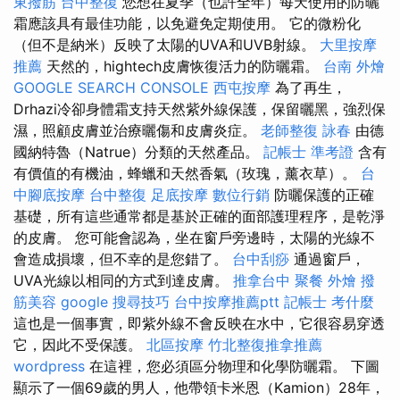
東撥筋
台中整復
您想在夏季（也許全年）每天使用的防曬
霜應該具有最佳功能，以免避免定期使用。 它的微粉化
（但不是納米）反映了太陽的UVA和UVB射線。
大里按摩
推薦
天然的，hightech皮膚恢復活力的防曬霜。
台南 外燴
GOOGLE SEARCH CONSOLE
西屯按摩
為了再生，
Drhazi冷卻身體霜支持天然紫外線保護，保留曬黑，強烈保
濕，照顧皮膚並治療曬傷和皮膚炎症。
老師整復 詠春
由德
國納特魯（Natrue）分類的天然產品。
記帳士 準考證
含有
有價值的有機油，蜂蠟和天然香氣（玫瑰，薰衣草）。
台
中腳底按摩
台中整復
足底按摩
數位行銷
防曬保護的正確
基礎，所有這些通常都是基於正確的面部護理程序，是乾淨
的皮膚。 您可能會認為，坐在窗戶旁邊時，太陽的光線不
會造成損壞，但不幸的是您錯了。
台中刮痧
通過窗戶，
UVA光線以相同的方式到達皮膚。
推拿台中
聚餐 外燴
撥
筋美容
google 搜尋技巧
台中按摩推薦ptt
記帳士 考什麼
這也是一個事實，即紫外線不會反映在水中，它很容易穿透
它，因此不受保護。
北區按摩
竹北整復推拿推薦
wordpress
在這裡，您必須區分物理和化學防曬霜。 下圖
顯示了一個69歲的男人，他帶領卡米恩（Kamion）28年，