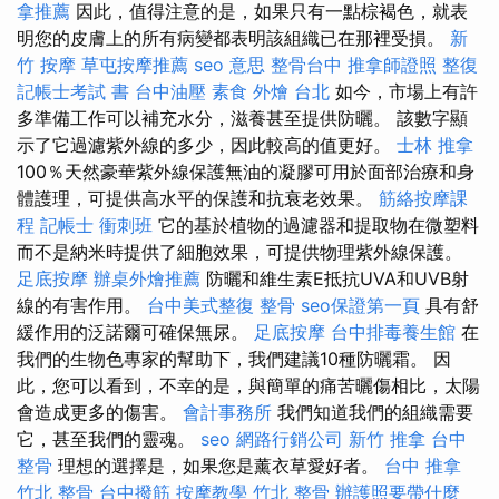
拿推薦
因此，值得注意的是，如果只有一點棕褐色，就表
明您的皮膚上的所有病變都表明該組織已在那裡受損。
新
竹 按摩
草屯按摩推薦
seo 意思
整骨台中
推拿師證照
整復
記帳士考試 書
台中油壓
素食 外燴 台北
如今，市場上有許
多準備工作可以補充水分，滋養甚至提供防曬。 該數字顯
示了它過濾紫外線的多少，因此較高的值更好。
士林 推拿
100％天然豪華紫外線保護無油的凝膠可用於面部治療和身
體護理，可提供高水平的保護和抗衰老效果。
筋絡按摩課
程
記帳士 衝刺班
它的基於植物的過濾器和提取物在微塑料
而不是納米時提供了細胞效果，可提供物理紫外線保護。
足底按摩
辦桌外燴推薦
防曬和維生素E抵抗UVA和UVB射
線的有害作用。
台中美式整復
整骨
seo保證第一頁
具有舒
緩作用的泛諾爾可確保無尿。
足底按摩
台中排毒養生館
在
我們的生物色專家的幫助下，我們建議10種防曬霜。 因
此，您可以看到，不幸的是，與簡單的痛苦曬傷相比，太陽
會造成更多的傷害。
會計事務所
我們知道我們的組織需要
它，甚至我們的靈魂。
seo
網路行銷公司
新竹 推拿
台中
整骨
理想的選擇是，如果您是薰衣草愛好者。
台中 推拿
竹北 整骨
台中撥筋
按摩教學
竹北 整骨
辦護照要帶什麼