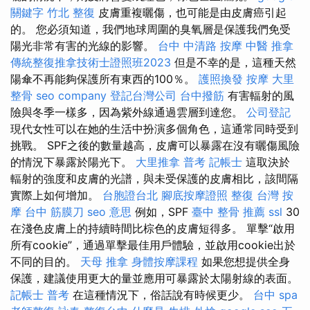
關鍵字
竹北 整復
皮膚重複曬傷，也可能是由皮膚癌引起
的。 您必須知道，我們地球周圍的臭氧層是保護我們免受
陽光非常有害的光線的影響。
台中 中清路 按摩
中醫 推拿
傳統整復推拿技術士證照班2023
但是不幸的是，這種天然
陽傘不再能夠保護所有東西的100％。
護照換發
按摩
大里
整骨
seo company
登記台灣公司
台中撥筋
有害輻射的風
險與冬季一樣多，因為紫外線通過雲層到達您。
公司登記
現代女性可以在她的生活中扮演多個角色，這通常同時受到
挑戰。 SPF之後的數量越高，皮膚可以暴露在沒有曬傷風險
的情況下暴露於陽光下。
大里推拿
普考 記帳士
這取決於
輻射的強度和皮膚的光譜，與未受保護的皮膚相比，該間隔
實際上如何增加。
台胞證台北
腳底按摩證照
整復
台灣 按
摩
台中 筋膜刀
seo 意思
例如，SPF
臺中 整骨 推薦
ssl
30
在淺色皮膚上的持續時間比棕色的皮膚短得多。 單擊“啟用
所有cookie”，通過單擊最佳用戶體驗，並啟用cookie出於
不同的目的。
天母 推拿
身體按摩課程
如果您想提供全身
保護，建議使用更大的量並應用可暴露於太陽射線的表面。
記帳士 普考
在這種情況下，俗話說有時候更少。
台中 spa