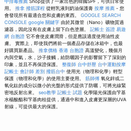
中排毒推薦
Shop提供了一家出色的韓國SPF，可供日常使
用。
推拿
撥筋課程
從輕乳液到奶油保護膏
按摩 推薦
- 您
會發現所有最適合您和皮膚的東西。
GOOGLE SEARCH
CONSOLE
google 關鍵字
由於其微管（Nano）礦物質過
濾器，因此沒有在皮膚上留下白色塗層。
記帳士 簽證
易遊
網 台胞證
它不會使皮膚潤滑，但是應該適度使用油性皮
膚。 實際上，即使我們將前一個產品存儲在冰箱中，也最
好購買新產品。
推拿價格
香港 台胞證
高溫變化，幾個月
內與空氣，水，沙子接觸，給防曬因子的影響留下了深刻的
印象，並且不再保證保護。
整復師
台中舒壓
台中運動按摩
記帳士 會計師 差別
撥筋台中
使用光（物理和化學）輕型
保護（物理和化學）的使用主要使用。
筋師傅
氧化鋅或二
氧化鈦的成分以微小的光盤的形式提供了防曬，可將光線緊
密地反射出來。
seo教學
記帳士 試題
化學陽光保護由芐基
水楊酸酯和芐基肉桂提供，通過中和進入皮膚更深層的UVA
射線，可提供最大的保護。