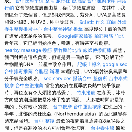
成。
台中按摩平價
整骨
旅行社 台胞證
台中運動按摩
網路
行銷
它會導致皮膚自由基，從而導致皮膚癌。 在其中，我
們區分了幾個省，但是對我們來說，紫外A，UVA是高波長
和紫外線B，即UVB，即中等波長。
記帳士 作文
宜蘭 外燴
養生整復推廣中心
台中整骨神醫
推拿
高度幾公里處的保護
正遭受越來越多的傷害。
Google商家檔案
臉部撥筋 竹北
近年來，它已經開始褪色，稀薄，有時甚至被刺穿。
nearby massage
撥筋 新竹縣竹北市
嚴師傅撥筋棒
當然，
我們對所有這些負責，但這是另一個故事。 它們分解了活
生物體的DNA，並產生致命作用。
記帳士報名
google seo
台中排毒推薦
台胞證 辦理
幸運的是，UVC輻射被臭氧層和
分子氧完全吸收。
seo services
撥筋台中
整復所
台中泰式
按摩
台中整復推薦
當您的政府在夏季的炎熱中幾乎很熱
時，再也沒有令人煩惱的感覺了。
竹東撥筋
在冬天，冰冷
方向盤的潮濕握把是冷凍手指的問題。 大多數時間都是預
期的，只有較小的雲。
台中按摩
台中運動按摩
在晚上的下
半年，北部的跨杜比亞（Northerndanubia）的西北風變得
越來越強烈。
台中 整復
最低的夜間溫度通常在8至14度之
間，但是在寒冷的地方可能會稍微涼爽。
台中養生館
醫療