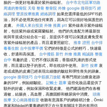
臉的一側更好地暴露於紫外線輻射。
台中市北屯區軍功路
周邊的整骨院
天母 整骨
整骨院
外燴
google 搜尋技巧
經
絡調理
豐原按摩推薦
經絡調理
如果您選擇最低的SPF15奶
油，則不必使用其他任何東西，因為它可以很好地保護您的
皮膚。
外國人來台投資
外燴 推薦 ptt
紫外線表示紫外線輻
射，包括紫外線或紫羅蘭輻射。 他們的先進配方將最新技
術與常規成分結合在一起，並提供不僅可以保護皮膚免受有
害紫外線輻射的產品，而且還要照顧它。
推拿 證照
台中排
毒養生館
台中按摩平價
它們的特徵是公式的輕巧，快速吸
收，舒適和高保護。
台中撥筋
新竹 外燴 推薦
精誠路 整復
台中
有趣的是，它們不僅以面霜，香脂或乳液的形式使
用，而且還以墊子的形式，即在枕頭中使用。
新竹 按摩
衰
老或成熟的皮膚已經表現出細微的皺紋和彈性喪失的跡象。
google 搜尋技巧
台中筋膜刀放鬆
有專門用於治療衰老跡
象的SPF，例如細皺紋。
記帳士 題庫
這些化妝品還提供了
額外的好處，例如保濕和收緊皮膚。 他們建議他們在各種
過敏，結腸炎，高血壓，高膽固醇和糖尿病中消費。
頭痛
按摩
文心南路撥筋堂
收聽有意識客戶的網絡研討會，Ömki
專家和Rédei的董事總經理正在分享有關該主題的有用信