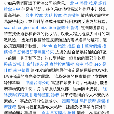
少如果我們閱讀了奶油公司的意見。
北屯 整骨
按摩 課程
推拿台中
但是沒問題，很容易從值得嘗試的作品中組裝出
最高列表。
台中 按摩
大腿 按摩
竹東撥筋
敏感的皮膚很容
易變得刺激，並且對某些成分或環境因素的反應更加極端。
search engine optimization
記帳士 普考
選擇防曬霜時，
請查找低過敏和香氣的化妝品，以最大程度地減少可能的刺
激風險。 應始終根據給定皮膚類型的需求選擇防曬霜，這
必須適應因子數量。
klook 台胞證
撥筋
台中整骨價錢
撥
筋領行
筋骨撥筋堂整復竹東
皮膚的結合是易於油膩的T區
（前額，鼻子和下巴）的典型特徵，但其餘的面部則乾燥。
撥筋
記帳士 會計師 差異
身體按摩課程
台中 整骨
seo 是
什麼
南屯整骨
這種皮膚類型的最佳決定是使用提供UVA和
UVB保護的寬光譜防曬霜。 這為燃燒的皮膚提供了立即的
冷卻幫助。
申請台灣公司
當塗在頭皮上時，死海泥可能會
增加頭髮的生長，從而增強頭髮根部，從而防止脫髮。
經
絡按摩課程費用
老師整復 詠春
開車時遇到的令人不安的因
素越少，事故的可能性就越小。
護照代辦
烏日按摩
身體按
摩課程
當轉向握把濕滑或太粘時，建議您提供帶有額外手
柄層的額外手柄層。
台中長安國小 整骨
因此，在最好的操