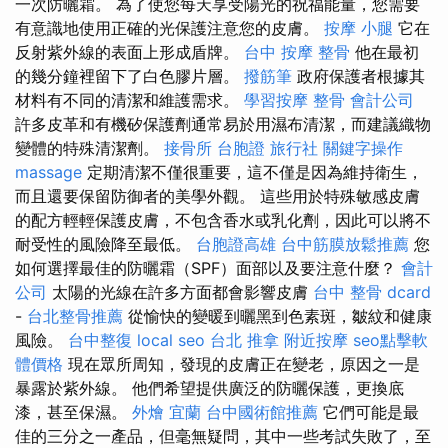
一次防曬霜。 為了使您每天享受陽光的祝福能量，您需要
有意識地使用正確的光保護注意您的皮膚。
按摩 小腿
它在
反射紫外線的表面上形成盾牌。
台中 按摩 整骨
他在最初
的幾分鐘裡留下了白色膠片層。
撥筋筆
政府保護者根據其
材料有不同的清潔和維護需求。
學習按摩
整骨
會計公司
許多皮革和有機矽保護劑通常易於用濕布清潔，而建議織物
變體的特殊清潔劑。
接骨所
台胞證 旅行社
關鍵字操作
massage
定期清潔不僅很重要，這不僅是因為維持衛生，
而且還要保留防御者的美學外觀。 這些用於特殊敏感皮膚
的配方輕輕保護皮膚，不包含香水或乳化劑，因此可以將不
耐受性的風險降至最低。
台胞證高雄
台中筋膜放鬆推薦
您
如何選擇最佳的防曬霜（SPF）面部以及要注意什麼？
會計
公司
太陽的光線在許多方面都會影響皮膚
台中 整骨 dcard
-
台北整骨推薦
從愉快的變暖到曬黑到色素斑，皺紋和健康
風險。
台中整復
local seo
台北 推拿
附近按摩
seo點擊軟
體價格
現在眾所周知，發現的皮膚正在變老，原因之一是
暴露於紫外線。 他們希望提供廣泛的防曬保護，更換底
漆，甚至保濕。
外燴 宜蘭
台中國術館推薦
它們可能是最
佳的三分之一產品，但毫無疑問，其中一些考試失敗了，至