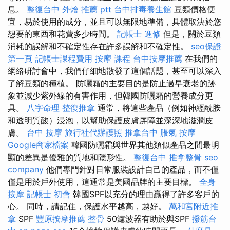
息。
整復台中
外燴 推薦 ptt
台中排毒養生館
豆類價格便
宜，易於使用的成分，並且可以無限地準備，具體取決於您
想要的東西和花費多少時間。
記帳士 進修
但是，關於豆類
消耗的誤解和不確定性存在許多誤解和不確定性。
seo保證
第一頁
記帳士課程費用
按摩 課程
台中按摩推薦
在我們的
網絡研討會中，我們仔細地散發了這個話題，甚至可以深入
了解豆類的種植。 防曬霜的主要目的是防止過早衰老的跡
象並減少紫外線的有害作用，但韓國防曬霜的營養成分更
具。
八字命理 整復推拿
通常，將這些產品（例如神經酰胺
和透明質酸）浸泡，以幫助保護皮膚屏障並深深地滋潤皮
膚。
台中 按摩
旅行社代辦護照
推拿台中
脹氣 按摩
Google商家檔案
韓國防曬霜與世界其他類似產品之間最明
顯的差異是優雅的質地和隱形性。
整復台中
推拿整骨
seo
company
他們專門針對日常服裝設計自己的產品，而不僅
僅是用於戶外使用，這通常是美國品牌的主要目標。
全身
按摩
記帳士 初會
韓國SPF以充分的理由贏得了許多客戶的
心。 同時，請記住，保護水平越高，越好。
萬和宮附近推
拿
SPF
豐原按摩推薦
整骨
50濾波器有助於與SPF
撥筋台