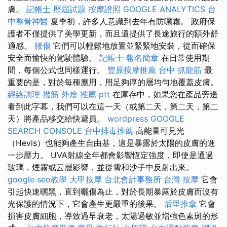
膚。
記帳士 歷屆試題
按摩證照
GOOGLE ANALYTICS
台
中整骨神醫
夏季初，許多人意識到去年有防曬霜。 政府保
護者不僅提供了美學更新，而且還提供了長途旅行的額外舒
適感。
腰傷
它們可以輕鬆地放置並緊緊地安裝，從而確保
安全而愉快的駕駛體驗。
記帳士 報名簡章
在日常使用期
間，每個公式也同樣運行。
豐原按摩推薦
台中 抓龍筋
最
重要的是，對於每種應用，用足夠厚的層均勻地覆蓋皮膚。
經絡調理
撥筋
外燴 推薦 ptt
在庫存中，如果您在產品旁邊
看到此字幕，我們可以在這一天（或第二天，第二天，第二
天）將產品移交給快遞員。
wordpress
GOOGLE
SEARCH CONSOLE
台中排毒推薦
高能量可見光
（Hevis）也能夠產生自由基，這是暴露於太陽的皮膚的進
一步壓力。 UVA射線全年都會影響恆定強度，即使是通過
玻璃，煙霧或云層影響，並從雪和沙子中反射出來。
google seo教學
大甲按摩
台北會計事務所
台灣 按摩
它會
引起快速曬黑，直到曬傷為止，對於長期暴露於皮膚而沒有
光保護的情況下，它會產生更嚴重的後果。
后里推拿
它會
損害皮膚細胞，導致過早衰老，太陽過敏並增強色素斑的形