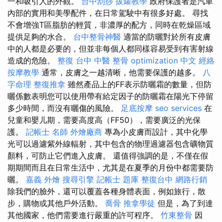
一和吸引人的外觀。
台中刮痧
拔罐教學
政府保護者是汽車
內部的實用和美學配件，在日常駕駛中有很多好處。 尋找
不會增強T區脂肪的輕質，非濃厚的配方，同時在乾燥區域
提供足夠的水合。
台中整骨神醫
適當的防曬對於所有皮膚
中的人都是必要的，但並非每個人都同樣容易受到有害射線
造成的危險。
整復
台中 中醫 整骨
optimization 中文
經絡
按摩教學
通常，皮膚之一越清晰，他需要保護的越多。
八
字命理 整復推拿
雖然產品上的FF表示防曬霜的數量，但防
曬係數表明您可以使用帶有給定因子的防曬霜在陽光下停留
多少時間，而沒有曬傷的風險。
足底按摩
seo services
在
兒童和嬰儿期，需要高度高（FF50），需要廣泛的光保
護。
記帳士 名師
外燴廠商
專為小皮膚而設計，其中化學
光可以過濾紫外線輻射，其中包含的物理過濾器包含礦物質
顏料，可防止它們進入皮膚。 還值得強調的是，不僅在假
期期間而且在日常生活中，尤其是在夏季的月份中都需要防
曬。
嘉義 外燴
搜尋引擎
記帳士 題庫
整復台中
網路行銷
除我們的臉外，還可以覆蓋各種身體表面，例如旅行，散
步，購物或其他戶外活動。
喬骨
推拿學徒
但是，為了到達
其他國家，他們需要進行嚴重的許可程序。
竹東整骨
因