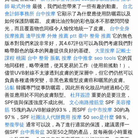
師
歐式外燴
最後，我們給您帶來了一些有趣的動畫。
台北
會計師事務所
台中按摩
它顯示了為什麼應使用防曬霜以及
如何保護防曬霜。 皮膚比油控制的彩色版本不那麼閃閃發
光，而且覆蓋物也同樣令人愉悅地統一了皮膚。
台中全身
按摩推薦
逢甲按摩
外燴 推薦 ptt
臺中 整骨 推薦
它的無色
版本對我們來說非常好，其4.67評估可以為我們考慮我們對
略帶顏色的版本的興趣提供良好的基礎。
大里按摩
記帳士
課程 桃園
台中 整骨
脹氣 按摩
台中推拿
seo tools
它的質
地同樣輕，略帶液體，使其更易於工作（使用前搖動！）。
儘管UVB射線不太滲透到皮膚的更深層中，但它們仍然可以
負責各種遺傳突變，非黑色素瘤型皮膚癌和曬黑的皮膚。
沾黏
韓國專門從事防曬霜，因此所有化妝品均經過精心完
善並應用於不同的皮膚類型。
杜拜簽證
重要的是要注意，
SPF值與保護強度不成比例。
文心南路撥筋堂
SPF
美容撥
筋
15塊約為UVB射線的93％，而SPF
台中市按摩
30約為
97％，SPF
社團法人代辦費用
按摩
50
seo是什麼
98％。
整復學徒
通常可以說，為了進行適當的保護，建議選擇一
個SPF
台中喬骨盆
30至50之間的產品，並每兩個小時重複