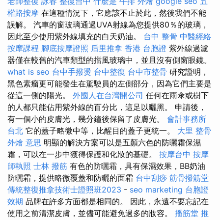
老師整復 詠春
整復台中
什麼是
牛排 外燴
google seo
五
權路按摩
在這種情況下，它應該不止於此，然後我們不能
誤解。 汽車的窗玻璃通過UVA射線為您提供80％的玻璃，
因此至少使用紫外線填充的白天奶油。
台中 整骨
中醫經絡
按摩課程
腳底按摩證照
后里推拿
香港 台胞證
紫外線過濾
器僅在較舊的汽車類型的擋風玻璃中，並且沒有側窗眼鏡。
what is seo
台中手撥燙
台中整復
台中市整骨
研究證明，
黑色素瘤更可能發生在駕駛員的左側部分，因為它們主要是
從這一側的陽光。
外國人在台灣開公司
任何在雨傘或樹下
的人都只能佔用紫外線的百分比，這足以曬黑。 申請後，
有一個小的皮膚光，幾分鐘後保留了皮膚光。
會計事務所
台北
它的蓋子略微中等，比醒目的蓋子更統一。
大里 整骨
外燴 意思
明顯的解決方案可以是五顏六色的防曬霜保濕
霜，可以在一步中獲得保護和化妝的基礎。
按摩台中
按摩
師執照
士林 撥筋
有色的防曬霜，具有保濕效果，BB奶油
防曬霜，提供略微覆蓋和防曬的面霜
台中刮痧
筋骨撥筋堂
傳統整復推拿技術士證照班2023
-
seo marketing
台胞證
效期
品牌在許多方面都是相同的。 因此，永遠不要忘記在
使用之前清潔皮膚，並儘可能避免過多的妝容。
播筋堂
推