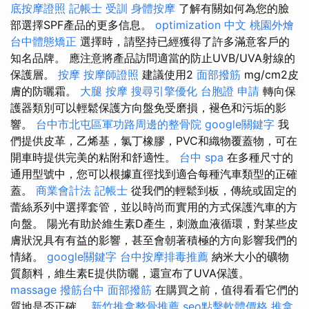
底按摩證照
記帳士 受訓
身體按摩
了解有關如何為您的臉
部選擇SPF產品的更多信息。
optimization 中文
桃園外燴
台中體態矯正
選擇時，請堅持已經獲得了許多滿意客戶的
知名品牌。 應注意將產品訪問適當的防止UVB/UVA射線的
保護層。
按摩
按摩師證照
建議使用2
面部撥筋
mg/cm2皮
膚的防曬霜。
大腿 按摩
搜尋引擎優化
台胞證 申請
轉向保
護器類別可以輕鬆保護方向盤免受磨損，褪色和污垢的影
響。
台中市北屯區軍功路周邊的整骨院
google關鍵字
我
們提供皮革，乙烯基，氯丁橡膠，PVC和織物覆蓋物，可在
開車時提供完美的粘附和舒適性。
台中 spa
在多種尺寸的
通用型號中，您可以根據直徑找到適合每種汽車類型的正確
蓋。
商業會計法 記帳士
從我們的輕鬆到板，傳統或固定的
蕾絲系列中選擇套管，並以時尚而實用的方式保護汽車的方
向盤。 陽光有助於維生素D產生，刺激血液循環，對某些皮
膚狀況具有有益的影響，甚至會朝著積極的方向影響我們的
情緒。
google關鍵字
台中按摩排毒推薦
納米大小的礦物
質顏料，維生素E提供防曬，還宣布了UVA保護。
massage
撥筋台中
面部撥筋
在購買之前，值得看看它們的
質地是否正確。
新竹推拿整骨推薦
seo點擊軟體價格
推拿