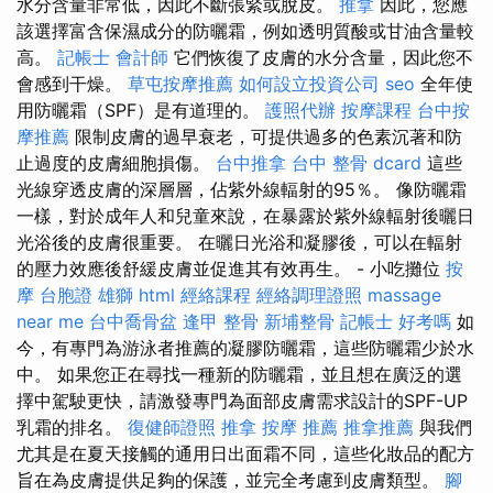
水分含量非常低，因此不斷張緊或脫皮。
推拿
因此，您應
該選擇富含保濕成分的防曬霜，例如透明質酸或甘油含量較
高。
記帳士 會計師
它們恢復了皮膚的水分含量，因此您不
會感到干燥。
草屯按摩推薦
如何設立投資公司
seo
全年使
用防曬霜（SPF）是有道理的。
護照代辦
按摩課程
台中按
摩推薦
限制皮膚的過早衰老，可提供過多的色素沉著和防
止過度的皮膚細胞損傷。
台中推拿
台中 整骨 dcard
這些
光線穿透皮膚的深層層，佔紫外線輻射的95％。 像防曬霜
一樣，對於成年人和兒童來說，在暴露於紫外線輻射後曬日
光浴後的皮膚很重要。 在曬日光浴和凝膠後，可以在輻射
的壓力效應後舒緩皮膚並促進其有效再生。 - 小吃攤位
按
摩
台胞證 雄獅
html
經絡課程
經絡調理證照
massage
near me
台中喬骨盆
逢甲 整骨
新埔整骨
記帳士 好考嗎
如
今，有專門為游泳者推薦的凝膠防曬霜，這些防曬霜少於水
中。 如果您正在尋找一種新的防曬霜，並且想在廣泛的選
擇中駕駛更快，請激發專門為面部皮膚需求設計的SPF-UP
乳霜的排名。
復健師證照
推拿
按摩 推薦
推拿推薦
與我們
尤其是在夏天接觸的通用日出面霜不同，這些化妝品的配方
旨在為皮膚提供足夠的保護，並完全考慮到皮膚類型。
腳