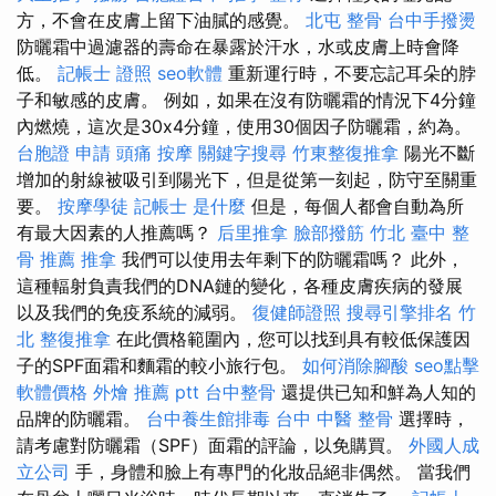
方，不會在皮膚上留下油膩的感覺。
北屯 整骨
台中手撥燙
防曬霜中過濾器的壽命在暴露於汗水，水或皮膚上時會降
低。
記帳士 證照
seo軟體
重新運行時，不要忘記耳朵的脖
子和敏感的皮膚。 例如，如果在沒有防曬霜的情況下4分鐘
內燃燒，這次是30x4分鐘，使用30個因子防曬霜，約為。
台胞證 申請
頭痛 按摩
關鍵字搜尋
竹東整復推拿
陽光不斷
增加的射線被吸引到陽光下，但是從第一刻起，防守至關重
要。
按摩學徒
記帳士 是什麼
但是，每個人都會自動為所
有最大因素的人推薦嗎？
后里推拿
臉部撥筋 竹北
臺中 整
骨 推薦
推拿
我們可以使用去年剩下的防曬霜嗎？ 此外，
這種輻射負責我們的DNA鏈的變化，各種皮膚疾病的發展
以及我們的免疫系統的減弱。
復健師證照
搜尋引擎排名
竹
北 整復推拿
在此價格範圍內，您可以找到具有較低保護因
子的SPF面霜和麵霜的較小旅行包。
如何消除腳酸
seo點擊
軟體價格
外燴 推薦 ptt
台中整骨
還提供已知和鮮為人知的
品牌的防曬霜。
台中養生館排毒
台中 中醫 整骨
選擇時，
請考慮對防曬霜（SPF）面霜的評論，以免購買。
外國人成
立公司
手，身體和臉上有專門的化妝品絕非偶然。 當我們