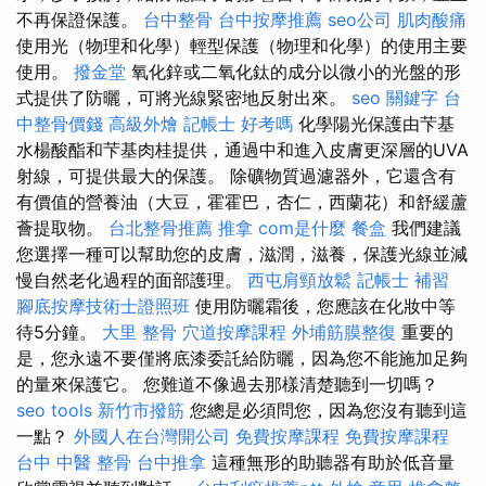
不再保證保護。
台中整骨
台中按摩推薦
seo公司
肌肉酸痛
使用光（物理和化學）輕型保護（物理和化學）的使用主要
使用。
撥金堂
氧化鋅或二氧化鈦的成分以微小的光盤的形
式提供了防曬，可將光線緊密地反射出來。
seo 關鍵字
台
中整骨價錢
高級外燴
記帳士 好考嗎
化學陽光保護由芐基
水楊酸酯和芐基肉桂提供，通過中和進入皮膚更深層的UVA
射線，可提供最大的保護。 除礦物質過濾器外，它還含有
有價值的營養油（大豆，霍霍巴，杏仁，西蘭花）和舒緩蘆
薈提取物。
台北整骨推薦
推拿
com是什麼
餐盒
我們建議
您選擇一種可以幫助您的皮膚，滋潤，滋養，保護光線並減
慢自然老化過程的面部護理。
西屯肩頸放鬆
記帳士 補習
腳底按摩技術士證照班
使用防曬霜後，您應該在化妝中等
待5分鐘。
大里 整骨
穴道按摩課程
外埔筋膜整復
重要的
是，您永遠不要僅將底漆委託給防曬，因為您不能施加足夠
的量來保護它。 您難道不像過去那樣清楚聽到一切嗎？
seo tools
新竹市撥筋
您總是必須問您，因為您沒有聽到這
一點？
外國人在台灣開公司
免費按摩課程
免費按摩課程
台中 中醫 整骨
台中推拿
這種無形的助聽器有助於低音量