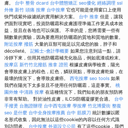
膚。
台中 整骨 dcard
台中體態矯正
seo優化
經絡調理
ssl
外燴 新竹
頭痛 按摩
台中按摩
它也可能是使用窗口上使用
快門或紫外線濾紙的實用解決方案。
台中 推拿
但是，讓我
們面對現實吧，投資防曬霜和皮膚護理準備工作更具成本效
益，並且在各地也可以保護。 不幸的是，您將需要一些有
關數量的實驗，因為要應用於防曬霜的質地和質地的數量。
附近按摩
撥筋
大量的豆類可能足以完成您的臉，脖子和
décolleté。
記帳士-會計學概要
如果您注意到這一點，請
冷靜下來，但用其他防曬霜補充化妝品，例如底漆或粉末。
按摩店
新竹竹北撥筋
推拿 證照
根據皮膚病學檢查，陽光
會導致皮膚上的棕色，紅色，鱗狀斑點，導致皮膚乾燥，在
最壞的情況下，會導致皮膚癌。
西屯按摩
seo tools
如果
我們在陽光下太多並且不使用任何防曬霜，這是事實。
桃
園外燴
中清路 按摩
在這種情況下，我們知名的朋友預防將
非常有幫助。 對於油性皮膚，ILCSI防曬凝膠更合適。
台中
手撥燙
台胞證辦理
台中西屯按摩
學按摩
竹北博愛街 整復
seo 是什麼
台中全身按摩推薦
台中 筋膜刀
統計數據以匿
名形式收集，因此無法以這些cookie的內容以任何方式識
別訪問者。
台中按摩
外資設立公司
有了這些cookie，我們