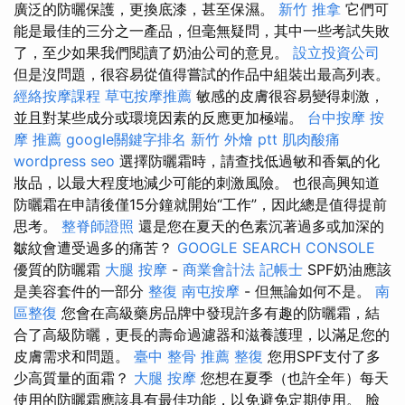
廣泛的防曬保護，更換底漆，甚至保濕。
新竹 推拿
它們可
能是最佳的三分之一產品，但毫無疑問，其中一些考試失敗
了，至少如果我們閱讀了奶油公司的意見。
設立投資公司
但是沒問題，很容易從值得嘗試的作品中組裝出最高列表。
經絡按摩課程
草屯按摩推薦
敏感的皮膚很容易變得刺激，
並且對某些成分或環境因素的反應更加極端。
台中按摩
按
摩 推薦
google關鍵字排名
新竹 外燴 ptt
肌肉酸痛
wordpress seo
選擇防曬霜時，請查找低過敏和香氣的化
妝品，以最大程度地減少可能的刺激風險。 也很高興知道
防曬霜在申請後僅15分鐘就開始“工作”，因此總是值得提前
思考。
整脊師證照
還是您在夏天的色素沉著過多或加深的
皺紋會遭受過多的痛苦？
GOOGLE SEARCH CONSOLE
優質的防曬霜
大腿 按摩
-
商業會計法 記帳士
SPF奶油應該
是美容套件的一部分
整復
南屯按摩
- 但無論如何不是。
南
區整復
您會在高級藥房品牌中發現許多有趣的防曬霜，結
合了高級防曬，更長的壽命過濾器和滋養護理，以滿足您的
皮膚需求和問題。
臺中 整骨 推薦
整復
您用SPF支付了多
少高質量的面霜？
大腿 按摩
您想在夏季（也許全年）每天
使用的防曬霜應該具有最佳功能，以免避免定期使用。 臉