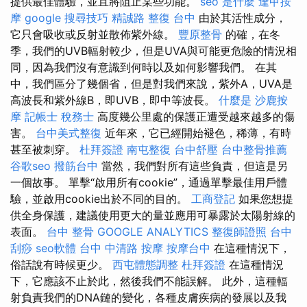
提供最佳體驗，並且將阻止某些功能。
seo 是什麼
逢甲按
摩
google 搜尋技巧
精誠路 整復 台中
由於其活性成分，
它只會吸收或反射並散佈紫外線。
豐原整骨
的確，在冬
季，我們的UVB輻射較少，但是UVA與可能更危險的情況相
同，因為我們沒有意識到何時以及如何影響我們。 在其
中，我們區分了幾個省，但是對我們來說，紫外A，UVA是
高波長和紫外線B，即UVB，即中等波長。
什麼是
沙鹿按
摩
記帳士 稅務士
高度幾公里處的保護正遭受越來越多的傷
害。
台中美式整復
近年來，它已經開始褪色，稀薄，有時
甚至被刺穿。
杜拜簽證
南屯整復
台中舒壓
台中整骨推薦
谷歌seo
撥筋台中
當然，我們對所有這些負責，但這是另
一個故事。 單擊“啟用所有cookie”，通過單擊最佳用戶體
驗，並啟用cookie出於不同的目的。
工商登記
如果您想提
供全身保護，建議使用更大的量並應用可暴露於太陽射線的
表面。
台中 整骨
GOOGLE ANALYTICS
整復師證照
台中
刮痧
seo軟體
台中 中清路 按摩
按摩台中
在這種情況下，
俗話說有時候更少。
西屯體態調整
杜拜簽證
在這種情況
下，它應該不止於此，然後我們不能誤解。 此外，這種輻
射負責我們的DNA鏈的變化，各種皮膚疾病的發展以及我