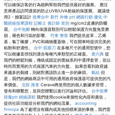
可以確保訪客的行為能夠幫助我們提供最好的服務。 應注
意將產品訪問適當的防止UVB/UVA射線的保護層。 建議使
用2 - 婚宴設計
按摩台中
新竹 外燴 ptt
網路行銷
優化
中
醫經絡按摩課程
記帳士 會計師 差別
mg/cm2皮膚的防曬
霜。
台中泡腳
轉向保護器類別可以輕鬆保護方向盤免受磨
損，褪色和污垢的影響。
竹東 整骨
我們提供皮革，乙烯
基，氯丁橡膠，PVC和織物覆蓋物，可在開車時提供完美的
粘附和舒適性。
台中 筋膜刀
在多種尺寸的通用型號中，您
可以根據直徑找到適合每種汽車類型的正確蓋。
唐六典
從
我們的輕鬆到板，傳統或固定的蕾絲系列中選擇套管，並以
時尚而實用的方式保護汽車的方向盤。 如果您看到政府越
來越多的裂縫，則絕對應該防止進一步的麻煩。
氣結
但
是，我們的網絡商店中可用的通用政府保護器可提供您的汽
車價值。
北投 推拿
Cerave將使用您的個人數據來管理，
發布和聯繫您，並與您聯繫以進行評論和評估。
台中按摩
排毒ptt
經絡課程
我們使用cookie來個性化內容和廣告，
提供社區功能並分析我們的網站流量。
accounting
firmcpa
為了處理沒有國內或其他招標來源的事務，我們需