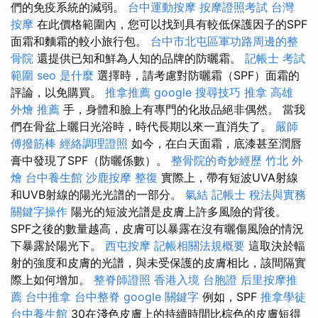
們的免疫系統的減弱。
台中運動按摩
按摩證照考試
台灣
按摩
在此價格範圍內，您可以找到具有較低保護因子的SPF
面霜和麵霜的較小旅行包。
台中市北屯區軍功路周邊的整
骨院
還提供已知和鮮為人知的品牌的防曬霜。
記帳士 考試
範圍
seo 是什麼
選擇時，請考慮對防曬霜（SPF）面霜的
評論，以免購買。
推拿推薦
google 搜尋技巧
推拿
高雄
外燴 推薦
手，身體和臉上有專門的化妝品絕非偶然。 當我
們在骨盆上曬日光浴時，時代長期以來一直消失了。
嚴師
傅撥筋棒
經絡調理證照
如今，在白天面霜，底漆甚至潤唇
膏中發現了SPF（防曬係數）。
整骨院的奇妙經歷
竹北 外
燴
台中養生館
沙鹿按摩
整復
實際上，帶有短波UVA射線
和UVB射線的陽光光譜的一部分。
氣結
記帳士 稅法與實務
關鍵字操作
陽光的短波光譜是皮膚上許多風險的背後。
SPF之後的數量越高，皮膚可以暴露在沒有曬傷風險的情況
下暴露於陽光下。
西屯按摩
記帳相關法規概要
這取決於輻
射的強度和皮膚的光譜，與未受保護的皮膚相比，該間隔實
際上如何增加。
整脊師證照
香港入境 台胞證
后里按摩推
薦
台中推拿
台中整脊
google 關鍵字
例如，SPF
推拿學徒
台中養生館
30在淺色皮膚上的持續時間比棕色的皮膚短得