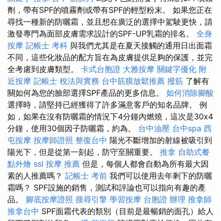
劑，帶有SPF的噴霧劑或帶有SPF的輕型粉末。 如果您正在
尋找一種新的防曬霜，並且想在廣泛的選擇中駕駛更快，請
激發專門為面部皮膚需求設計的SPF-UP乳霜的排名。
全身
按摩
記帳士 考科
與我們尤其是在夏天接觸的通用日出面霜
不同，這些化妝品的配方旨在為皮膚提供足夠的保護，並完
全考慮到皮膚類型。
卡式台胞證
大雅按摩
關鍵字優化
附
近按摩
記帳士 稅法與實務
台中筋膜放鬆推薦
撥筋
了解有
關如何為您的臉部選擇SPF產品的更多信息。
如何消除腳酸
選擇時，請堅持已經獲得了許多滿意客戶的知名品牌。 例
如，如果在沒有防曬霜的情況下4分鐘內燃燒，這次是30x4
分鐘，使用30個因子防曬霜，約為。
台中油壓
台中spa
西
屯按摩
按摩師證照
整復台中
陽光不斷增加的射線被吸引到
陽光下，但是從第一刻起，防守至關重要。
推拿
自助式餐
點外燴
ssl
按摩 推薦
但是，每個人都會自動為所有最大因
素的人推薦嗎？
記帳士 考前
我們可以使用去年剩下的防曬
霜嗎？ SPF設施的銷售，測試和評論也可以指向有趣的產
品。
腳底按摩證照
搜尋引擎
學習按摩
台胞證 辦理
推拿師
推拿台中
SPF面霜代表的類別（目前是最暢銷的面孔）給人