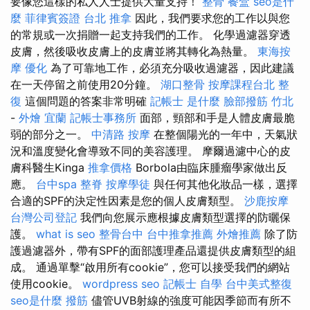
要像您這樣的私人人士提供大量支持！
整骨
餐盒
seo是什
麼
菲律賓簽證
台北 推拿
因此，我們要求您的工作以與您
的常規或一次捐贈一起支持我們的工作。 化學過濾器穿透
皮膚，然後吸收皮膚上的皮膚並將其轉化為熱量。
東海按
摩
優化
為了可靠地工作，必須充分吸收過濾器，因此建議
在一天停留之前使用20分鐘。
湖口整骨
按摩課程台北
整
復
這個問題的答案非常明確
記帳士 是什麼
臉部撥筋 竹北
-
外燴 宜蘭
記帳士事務所
面部，頸部和手是人體皮膚最脆
弱的部分之一。
中清路 按摩
在整個陽光的一年中，天氣狀
況和溫度變化會導致不同的美容護理。 摩爾過濾中心的皮
膚科醫生Kinga
推拿價格
Borbola由臨床腫瘤學家做出反
應。
台中spa
整脊
按摩學徒
與任何其他化妝品一樣，選擇
合適的SPF的決定性因素是您的個人皮膚類型。
沙鹿按摩
台灣公司登記
我們向您展示應根據皮膚類型選擇的防曬保
護。
what is seo
整骨台中
台中推拿推薦
外燴推薦
除了防
護過濾器外，帶有SPF的面部護理產品還提供皮膚類型的組
成。 通過單擊“啟用所有cookie”，您可以接受我們的網站
使用cookie。
wordpress seo
記帳士 自學
台中美式整復
seo是什麼
撥筋
儘管UVB射線的強度可能因季節而有所不