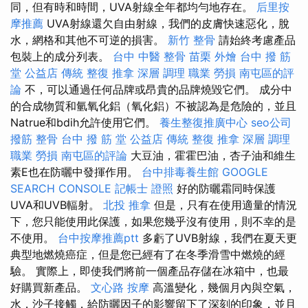
同，但有時和時間，UVA射線全年都均勻地存在。
后里按
摩推薦
UVA射線還欠自由射線，我們的皮膚快速惡化，脫
水，網格和其他不可逆的損害。
新竹 整骨
請始終考慮產品
包裝上的成分列表。
台中 中醫 整骨
苗栗 外燴
台中 撥 筋
堂 公益店 傳統 整復 推拿 深層 調理 職業 勞損 南屯區的評
論
不，可以通過任何品牌或昂貴的品牌燒毀它們。 成分中
的合成物質和氫氧化鋁（氧化鋁）不被認為是危險的，並且
Natrue和bdih允許使用它們。
養生整復推廣中心
seo公司
撥筋
整骨
台中 撥 筋 堂 公益店 傳統 整復 推拿 深層 調理
職業 勞損 南屯區的評論
大豆油，霍霍巴油，杏子油和維生
素E也在防曬中發揮作用。
台中排毒養生館
GOOGLE
SEARCH CONSOLE
記帳士 證照
好的防曬霜同時保護​​
UVA和UVB輻射。
北投 推拿
但是，只有在使用適量的情況
下，您只能使用此保護，如果您幾乎沒有使用，則不幸的是
不使用。
台中按摩推薦ptt
多虧了UVB射線，我們在夏天更
典型地燃燒癌症，但是您已經有了在冬季滑雪中燃燒的經
驗。 實際上，即使我們將前一個產品存儲在冰箱中，也最
好購買新產品。
文心路 按摩
高溫變化，幾個月內與空氣，
水，沙子接觸，給防曬因子的影響留下了深刻的印象，並且