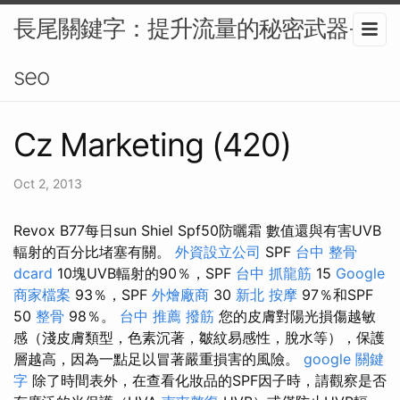
長尾關鍵字：提升流量的秘密武器-
seo
Cz Marketing (420)
Oct 2, 2013
Revox B77每日sun Shiel Spf50防曬霜 數值還與有害UVB
輻射的百分比堵塞有關。
外資設立公司
SPF
台中 整骨
dcard
10塊UVB輻射的90％，SPF
台中 抓龍筋
15
Google
商家檔案
93％，SPF
外燴廠商
30
新北 按摩
97％和SPF
50
整骨
98％。
台中 推薦 撥筋
您的皮膚對陽光損傷越敏
感（淺皮膚類型，色素沉著，皺紋易感性，脫水等），保護
層越高，因為一點足以冒著嚴重損害的風險。
google 關鍵
字
除了時間表外，在查看化妝品的SPF因子時，請觀察是否