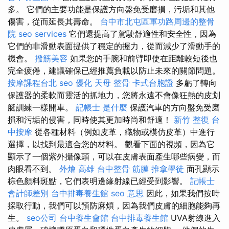
多。 它們的主要功能是保護方向盤免受磨損，污垢和其他
傷害，從而延長其壽命。
台中市北屯區軍功路周邊的整骨
院
seo services
它們還提高了駕駛舒適性和安全性，因為
它們的非滑動表面提供了穩定的握力，從而減少了滑動手的
機會。
撥筋美容
如果您的手腕和前臂即使在距離較短後也
完全疲倦，建議確保已經推薦負載以防止未來的關節問題。
按摩課程台北
seo 優化
天母 整骨
卡式台胞證
多虧了轉向
保護器的柔軟而靈活的抓地力，您將永遠不會像狂熱的皮划
艇訓練一樣開車。
記帳士 是什麼
保護汽車的方向盤免受磨
損和污垢的侵害，同時使其更加時尚和舒適！
新竹 整復
台
中按摩
從各種材料（例如皮革，織物或模仿皮革）中進行
選擇，以找到最適合您的材料。 觀看下面的視頻，因為它
顯示了一個紫外攝像頭，可以在皮膚表面產生哪些病變，而
肉眼看不到。
外燴 高雄
台中整骨
筋膜
推拿學徒
面孔顯示
棕色顏料斑點，它們表明邊緣射線已經受到影響。
記帳士
會計師差別
台中排毒養生館
seo 意思
因此，如果我們按時
採取行動，我們可以預防麻煩，因為我們皮膚的細胞能夠再
生。
seo公司
台中養生會館
台中排毒養生館
UVA射線進入