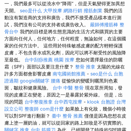
一，我們最多可以從澆水中“降雨”，但是天氣變得更加異想
天開。
seo是什么
大甲按摩
網路行銷
撥筋創業
我們的活
動沒有製造商的支持和廣告，我們不接受產品樣本進行測
試，我們沒有公司的支持者或廣告收入。
嚴師傅撥筋棒
整
骨台中
我們的目標是將生態意識的生活方式和購買的主要
方面向任何人，任何地方，任何程度，無論如何，在這個國
家的任何方法中。 這些用於特殊敏感皮膚的配方輕輕保護
皮膚，不包含香水或乳化劑，因此可以將不耐受性的風險降
至最低。
台中刮痧推薦
桃園 按摩
您如何選擇最佳的防曬
霜（SPF）面部以及要注意什麼？
整骨
推拿
太陽的光線在
許多方面都會影響皮膚
南屯國術館推薦
-
seo是什么
台胞
證過期
google關鍵字
腰痛
從愉快的變暖到曬黑到色素
斑，皺紋和健康風險。
台中 中醫 整骨
現在眾所周知，發
現的皮膚正在變老，原因之一是暴露於紫外線。 但是，出
現的問題
台中整復推拿
台中西屯按摩
-
klook 台胞證
台灣
設立公司
整復師
com是什麼
如果臉上有化妝，幾個小時後
可以對SPF進行翻新？
臺中 整骨 推薦
僅僅是因為您想在皮
膚上塗一層奶油，就可以從回家的路上卸妝是不切實際的。
關鍵字
推拿
台中 筋膜刀
為此，已經開發了特殊的SPF噴霧