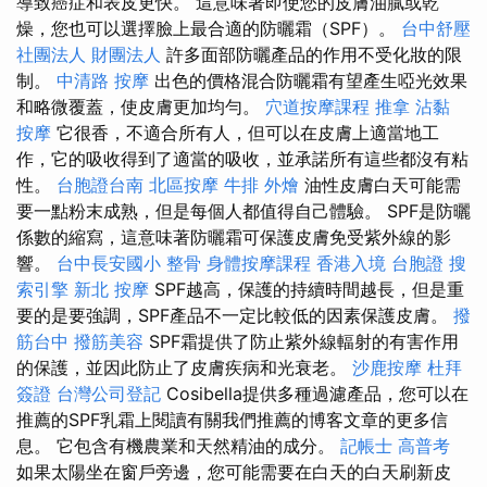
導致癌症和表皮更快。 這意味著即使您的皮膚油膩或乾
燥，您也可以選擇臉上最合適的防曬霜（SPF）。
台中舒壓
社團法人 財團法人
許多面部防曬產品的作用不受化妝的限
制。
中清路 按摩
出色的價格混合防曬霜有望產生啞光效果
和略微覆蓋，使皮膚更加均勻。
穴道按摩課程
推拿
沾黏
按摩
它很香，不適合所有人，但可以在皮膚上適當地工
作，它的吸收得到了適當的吸收，並承諾所有這些都沒有粘
性。
台胞證台南
北區按摩
牛排 外燴
油性皮膚白天可能需
要一點粉末成熟，但是每個人都值得自己體驗。 SPF是防曬
係數的縮寫，這意味著防曬霜可保護皮膚免受紫外線的影
響。
台中長安國小 整骨
身體按摩課程
香港入境 台胞證
搜
索引擎
新北 按摩
SPF越高，保護的持續時間越長，但是重
要的是要強調，SPF產品不一定比較低的因素保護皮膚。
撥
筋台中
撥筋美容
SPF霜提供了防止紫外線輻射的有害作用
的保護，並因此防止了皮膚疾病和光衰老。
沙鹿按摩
杜拜
簽證
台灣公司登記
Cosibella提供多種過濾產品，您可以在
推薦的SPF乳霜上閱讀有關我們推薦的博客文章的更多信
息。 它包含有機農業和天然精油的成分。
記帳士 高普考
如果太陽坐在窗戶旁邊，您可能需要在白天的白天刷新皮