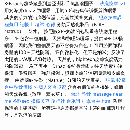
K-Beauty趨勢總是到達亞洲和千萬富翁圈子。
沙鹿按摩
ssl
用於海灘drhazi防曬霜，用於50個密集保護優質防曬霜，
其恢復活力的油強烈保濕，充滿並滋養皮膚。
經絡按摩課
程費用
記帳士 考試 心得
分類天然化妝品（BDIH，
Natrue），防水。 按照該SPF奶油的包裝重複該應用程
序。 它包含一種細胞，天然和物理防曬霜，提供SPF 50防
曬霜，因此我們整個夏天都不會保持白色！ 可用於面部和
身體的100％天然防曬。 它的微粉化（但不是納米）反映了
太陽的UVA和UVB射線。 天然的，hightech皮膚恢復活力
的防曬霜。 為了再生，Drhazi冷卻身體霜支持天然紫外線
保護，保留曬黑，強烈保濕，照顧皮膚並治療曬傷和皮膚炎
症。 由德國納特魯（Natrue）分類的天然產品。
脹氣 按摩
台中整骨價錢
外國人來台投資
含有有價值的有機油，蜂蠟
和天然香氣（玫瑰，薰衣草）。
台北 整骨
massage near
me
谷歌seo
撥筋美容
旅行社 台胞證
推拿台中
html
防曬
保護的正確基礎，所有這些通常都是基於正確的面部護理程
序，是乾淨的皮膚。