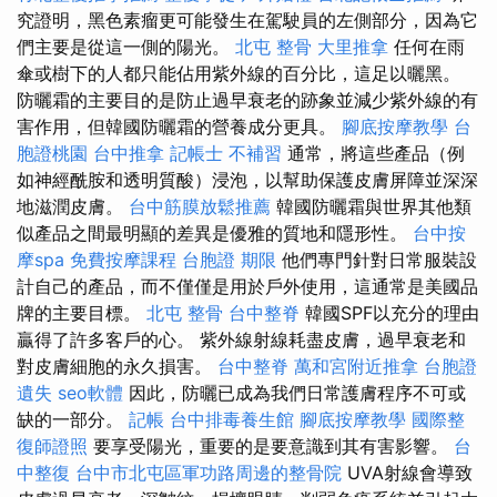
究證明，黑色素瘤更可能發生在駕駛員的左側部分，因為它
們主要是從這一側的陽光。
北屯 整骨
大里推拿
任何在雨
傘或樹下的人都只能佔用紫外線的百分比，這足以曬黑。
防曬霜的主要目的是防止過早衰老的跡象並減少紫外線的有
害作用，但韓國防曬霜的營養成分更具。
腳底按摩教學
台
胞證桃園
台中推拿
記帳士 不補習
通常，將這些產品（例
如神經酰胺和透明質酸）浸泡，以幫助保護皮膚屏障並深深
地滋潤皮膚。
台中筋膜放鬆推薦
韓國防曬霜與世界其他類
似產品之間最明顯的差異是優雅的質地和隱形性。
台中按
摩spa
免費按摩課程
台胞證 期限
他們專門針對日常服裝設
計自己的產品，而不僅僅是用於戶外使用，這通常是美國品
牌的主要目標。
北屯 整骨
台中整脊
韓國SPF以充分的理由
贏得了許多客戶的心。 紫外線射線耗盡皮膚，過早衰老和
對皮膚細胞的永久損害。
台中整脊
萬和宮附近推拿
台胞證
遺失
seo軟體
因此，防曬已成為我們日常護膚程序不可或
缺的一部分。
記帳
台中排毒養生館
腳底按摩教學
國際整
復師證照
要享受陽光，重要的是要意識到其有害影響。
台
中整復
台中市北屯區軍功路周邊的整骨院
UVA射線會導致