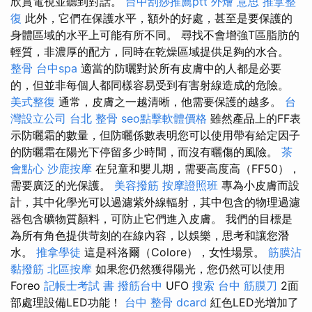
欣賞電視並聽到對話。
台中刮痧推薦ptt
外燴 意思
推拿整
復
此外，它們在保護水平，額外的好處，甚至是要保護的
身體區域的水平上可能有所不同。 尋找不會增強T區脂肪的
輕質，非濃厚的配方，同時在乾燥區域提供足夠的水合。
整骨
台中spa
適當的防曬對於所有皮膚中的人都是必要
的，但並非每個人都同樣容易受到有害射線造成的危險。
美式整復
通常，皮膚之一越清晰，他需要保護的越多。
台
灣設立公司
台北 整骨
seo點擊軟體價格
雖然產品上的FF表
示防曬霜的數量，但防曬係數表明您可以使用帶有給定因子
的防曬霜在陽光下停留多少時間，而沒有曬傷的風險。
茶
會點心
沙鹿按摩
在兒童和嬰儿期，需要高度高（FF50），
需要廣泛的光保護。
美容撥筋
按摩證照班
專為小皮膚而設
計，其中化學光可以過濾紫外線輻射，其中包含的物理過濾
器包含礦物質顏料，可防止它們進入皮膚。 我們的目標是
為所有角色提供苛刻的在線內容，以娛樂，思考和讓您潛
水。
推拿學徒
這是科洛爾（Colore），女性場景。
筋膜沾
黏撥筋
北區按摩
如果您仍然獲得陽光，您仍然可以使用
Foreo
記帳士考試 書
撥筋台中
UFO
搜索
台中 筋膜刀
2面
部處理設備LED功能！
台中 整骨 dcard
紅色LED光增加了