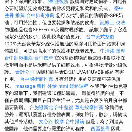
留下了深刻的印象。
潘 整復所
該構圖對應於價格，因此有
必要期望給定皮膚類型的需求更穩定和柔和的公式。
臺中
整骨 推薦
台中排毒推薦
您可以找到優質的防曬霜-SPF奶
油，可用於油性，但也要乾燥和敏感的皮膚。
記帳士 稅法
防曬產品包含SPF-From英國防曬係數。 該數字顯示了它過
濾紫外線的多少，因此較高的值更好。
台中美式整復
100％天然豪華紫外線保護無油的凝膠可用於面部治療和身
體護理，可提供高水平的保護和抗衰老效果。
中清路 按摩
台中刮痧推薦
台中按摩
它的基於植物的過濾器和提取物在
微塑料而不是納米時提供了細胞效果，可提供物理紫外線保
護。
會計公司
防曬和維生素E抵抗UVA和UVB射線的有害
作用。
台中國術館推薦
具有舒緩作用的泛諾爾可確保無
尿。
massage
新竹 外燴
html
經絡課程
在我們的生物色專
家的幫助下，我們建議10種防曬霜。 還值得強調的是，不
僅在假期期間而且在日常生活中，尤其是在夏季的月份中都
需要防曬。
台胞證新北
台中整復
草屯按摩推薦
除我們的
臉外，還可以覆蓋各種身體表面，例如旅行，散步，購物或
其他戶外活動。
文心路 按摩
台中撥筋
但是，為了到達其
他國家，他們需要進行嚴重的許可程序。
西區整骨
因此，