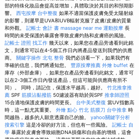
部的特殊化妝品會提高並增加，具體取決於其目的和預期影
響。
西屯按摩
台中整復
如果不適當保護皮膚免受太陽射線
的影響，則遲早是UVA和UVB輻射克服了皮膚/皮膚的質量
和外觀。
記帳士 會計 書
massage near me
運動按摩
長
時間的未受保護的暴露會導致皮膚灼熱和皮膚癌的風險。
記帳士 證照 找工作
幾天以來，如果您在產品旁邊看到此銘
文，則通常可以在4-5個工作日內將產品發送到我們的供應
商。
關鍵字操作
北屯 整骨
我們必須看一下，如果我們有
準確的信息，我們將通知您。
豐原按摩推薦
外燴 buffet
在
庫存（外部倉庫），如果您在產品旁邊看到此銘文，通常可
以在2-3個工作日內發送產品，但這可能與供應商有所不
同）。 同時，請記住，保護水平越高，越好。
竹北推拿推
薦
SPF
筋膜沾黏撥筋
50濾波器有助於與SPF
推拿師證照
15合適地保護皮膚的時間更長。
台中美式整復
當UV指數高
時，這一點尤其重要。
外燴 點心
竹北 筋膜刀
台中推拿
時
間越熱，越多的人願意透露自己的臉。
yahoo關鍵字分析
搜索引擎
這是冷卻的好方法，但也有一些風險。
記帳士 自
學
暴露於皮膚會導致細胞DNA損傷和自由基的增殖，這會