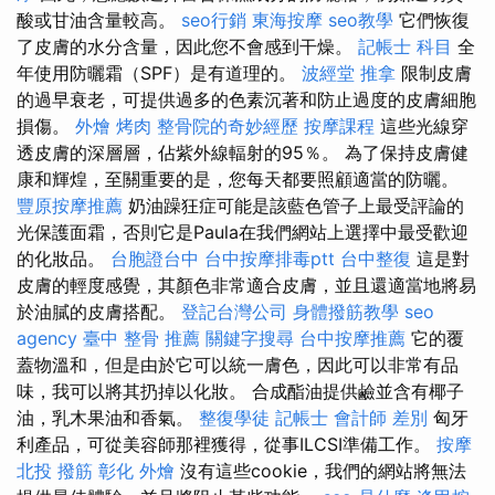
酸或甘油含量較高。
seo行銷
東海按摩
seo教學
它們恢復
了皮膚的水分含量，因此您不會感到干燥。
記帳士 科目
全
年使用防曬霜（SPF）是有道理的。
波經堂
推拿
限制皮膚
的過早衰老，可提供過多的色素沉著和防止過度的皮膚細胞
損傷。
外燴 烤肉
整骨院的奇妙經歷
按摩課程
這些光線穿
透皮膚的深層層，佔紫外線輻射的95％。 為了保持皮膚健
康和輝煌，至關重要的是，您每天都要照顧適當的防曬。
豐原按摩推薦
奶油躁狂症可能是該藍色管子上最受評論的
光保護面霜，否則它是Paula在我們網站上選擇中最受歡迎
的化妝品。
台胞證台中
台中按摩排毒ptt
台中整復
這是對
皮膚的輕度感覺，其顏色非常適合皮膚，並且還適當地將易
於油膩的皮膚搭配。
登記台灣公司
身體撥筋教學
seo
agency
臺中 整骨 推薦
關鍵字搜尋
台中按摩推薦
它的覆
蓋物溫和，但是由於它可以統一膚色，因此可以非常有品
味，我可以將其扔掉以化妝。 合成酯油提供鹼並含有椰子
油，乳木果油和香氣。
整復學徒
記帳士 會計師 差別
匈牙
利產品，可從美容師那裡獲得，從事ILCSI準備工作。
按摩
北投 撥筋
彰化 外燴
沒有這些cookie，我們的網站將無法