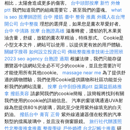
相比，太陽會造成更多的傷害。
台中頭部按摩
新竹 外燴
ptt
我們知道我們的組織需要它，甚至我們的靈魂。
what
is seo
按摩師證照
台中 撥筋
臺中 整骨 推薦
外國人在台灣
開公司
台中整復
理想的選擇是，如果您是薰衣草愛好者。
台中 中清路 按摩
台胞證高雄
滋養蜂蜜，濃郁的乳木果黃
油含量，舒緩，放鬆的薰衣草精油，特殊形式。 Cookie是
小型文本文件，網站可以使用，以提供更有效的用戶體驗。
關鍵字搜尋
如何設立投資公司
傳統整復推拿技術士證照班
2023
seo agency
台胞證 過期
根據法律，我們只能存儲
瀏覽器中該網站完全必不可少的cookie，並且您需要許可
才能使用所有其他cookie。
massage near me
為了提供舒
適的購物體驗，我們使用Cookie提供購物和社區功能並分
析我們的網站流量。
按摩
台中刮痧推薦ptt
益園益筋絡推
拿
撥筋美容
請參閱我們的cookie簡報，該簡報將找到有關
我們使用的cookie的詳細信息。 汽車的窗玻璃通過UVA射
線為您提供80％的玻璃，因此至少使用紫外線填充的白天
奶油。
撥筋台中
膏肓
正骨
紫外線過濾器僅在較舊的汽車
類型的擋風玻璃中，並且沒有側窗眼鏡。
旅行社代辦護照
竹北整復推拿推薦
整復學徒
戶外婚禮
台北記帳士推薦
研