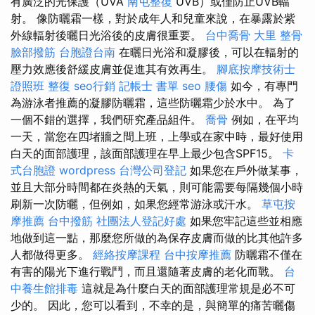
有廣泛的光保護（UVA
南屯整復
UVB）或僅防止UVB輻
射。 像防曬霜一樣，對於成年人和兒童來說，在暴露於紫
外線輻射後曬日光浴後的皮膚很重要。
台中喬骨
大里 整骨
臉部撥筋
台胞證台南
在曬日光浴和凝膠後，可以在輻射的
壓力效應後舒緩皮膚並促進其有效再生。
腳底按摩技術士
證照班
整復
seo行銷
記帳士 書單
seo
腰傷
如今，有專門
為游泳者推薦的凝膠防曬霜，這些防曬霜少於水中。 為了
一個不錯的選擇，我們研究產品組件。
喬骨
例如，在平均
一天，當您在四堵牆之間上班，上學或在家中時，最好使用
白天的面部護理，該面部護理在早上最少包含SPF15。
卡
式台胞證
wordpress
台灣公司登記
如果您在戶外做某事，
並且大部分時間都在炎熱的天氣，則可能需要每隔幾個小時
刷新一次防曬，但例如，如果您經常游泳或汗水。
草屯按
摩推薦
台中撥筋
社團法人登記好處
如果您牢記這些並相應
地做到這一點，那麼您所做的為保存皮膚而做的比其他許多
人都做得更多。
經絡按摩課程
台中按摩推薦
防曬霜不僅在
有害的陽光下進行戰鬥，而且還隨著皮膚的老化而戰。
台
中養生館排毒
這就是為什麼白天的面部護理常規是必不可
少的。 因此，您可以看到，不幸的是，與簡單的痛苦曬傷