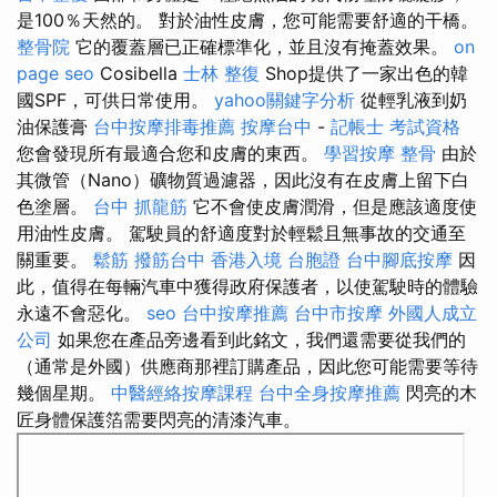
是100％天然的。 對於油性皮膚，您可能需要舒適的干橋。
整骨院
它的覆蓋層已正確標準化，並且沒有掩蓋效果。
on
page seo
Cosibella
士林 整復
Shop提供了一家出色的韓
國SPF，可供日常使用。
yahoo關鍵字分析
從輕乳液到奶
油保護膏
台中按摩排毒推薦
按摩台中
-
記帳士 考試資格
您會發現所有最適合您和皮膚的東西。
學習按摩
整骨
由於
其微管（Nano）礦物質過濾器，因此沒有在皮膚上留下白
色塗層。
台中 抓龍筋
它不會使皮膚潤滑，但是應該適度使
用油性皮膚。 駕駛員的舒適度對於輕鬆且無事故的交通至
關重要。
鬆筋
撥筋台中
香港入境 台胞證
台中腳底按摩
因
此，值得在每輛汽車中獲得政府保護者，以使駕駛時的體驗
永遠不會惡化。
seo
台中按摩推薦
台中市按摩
外國人成立
公司
如果您在產品旁邊看到此銘文，我們還需要從我們的
（通常是外國）供應商那裡訂購產品，因此您可能需要等待
幾個星期。
中醫經絡按摩課程
台中全身按摩推薦
閃亮的木
匠身體保護箔需要閃亮的清漆汽車。