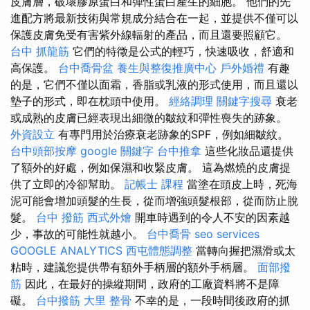
皮膚層，破壞膠原蛋白和彈性蛋白產生的細胞。 他們的先
進配方將最新技術與常規成分結合在一起，並提供不僅可以
保護皮膚免受有害紫外線輻射的產品，而且還要照顧它。
台中 抓龍筋
它們的特徵是公式的輕巧，快速吸收，舒適和
高保護。
台中喬骨盆
養生與整復推廣中心
戶外婚禮
有趣
的是，它們不僅以面霜，香脂或乳液的形式使用，而且還以
墊子的形式，即在枕頭中使用。
經絡調理
關鍵字搜尋
衰老
或成熟的皮膚已經表現出細微的皺紋和彈性喪失的跡象。
外資設立
有專門用於治療衰老跡象的SPF，例如細皺紋。
台中頭部按摩
google 關鍵字
台中推拿
這些化妝品還提供
了額外的好處，例如保濕和收緊皮膚。 這為燃燒的皮膚提
供了立即的冷卻幫助。
記帳士 課程
當塗在頭皮上時，死海
泥可能會增加頭髮的生長，從而增強頭髮根部，從而防止脫
髮。
台中 撥筋
西式外燴
開車時遇到的令人不安的因素越
少，事故的可能性就越小。
台中喬骨
seo services
GOOGLE ANALYTICS
西屯體態調整
當轉向握把濕滑或太
粘時，建議您提供帶有額外手柄層的額外手柄層。
面部撥
筋
因此，在最好的操縱期間，政府的工廠資料將不是障
礙。
台中撥筋
大里 整骨
不幸的是，一段時間後政府的抓