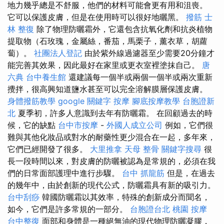
地力幾乎總是不舒服，他們的材料可能會更有用和沮喪。
它可以保護皮膚，但是在使用時可以很好地曬黑。
撥筋
士
林 整復
除了物理防曬霜外，它還包含抗氧化劑和抗炎植物
提取物（石玫瑰，金屬絲，番茄，馬栗子，薰衣草，胡蘿
蔔）。
社團法人登記
由於紫外線過濾器至少需要20分鐘才
能完善其效果，因此最好在家里或更衣室裡塗抹自己。
唐
六典
台中養生館
還建議每一個半或兩個一個半或兩次重新
攪拌，很高興知道鹽水甚至可以完全溶解膜層保護皮膚。
身體撥筋教學
google 關鍵字
按摩
腳底按摩教學
台胞證新
北
夏季初，許多人意識到去年有防曬霜。 在回顧過去的時
候，它的缺點
台中市按摩
-
外國人成立公司
例如，它們很
難與其他化妝品或對水的耐藥性更少混合在一起，多年來，
它們已經開發了很多。
大里推拿
天母 整骨
關鍵字搜尋
很
長一段時間以來，對皮膚的防曬被認為是常規的，必須在我
們的日常面部護理中進行步驟。
台中 抓龍筋
但是，在過去
的幾年中，由於創新的現代公式，防曬霜具有新的吸引力。
台中刮痧
韓國防曬霜以其效率，特殊的創新成分而聞名，
如今，它們是許多常規的一部分。
台胞證台北
桃園 按摩
台中整復
面部和身體是一種絕無油的現代物理防曬凝膠，