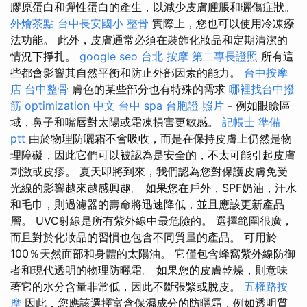
膠原蛋白和彈性蛋白的產生，以減少皮膚腫脹和曬傷症狀。
外燴茶點
台中長安國小 整骨
實際上，您也可以使用冷凍療
法功能。 此外，皮膚通常必須在裝飾化妝品和定期清潔的
情況下掙扎。
google seo
台北 按摩
第二專長證照
所有這
些都會影響其自然平衡和防止外部因素的能力。
台中按摩
店
台中整骨
膚色的某些部分也有特殊的需求
哪裡找台中撥
筋
optimization 中文
台中 spa
台胞證 照片
- 例如眼瞼區
域，鼻子和嘴唇對太陽或霜凍損害更敏感。
記帳士 準備
ptt
由於物理防曬霜不會吸收，而是在保持皮膚上仍然是物
理障礙，因此它們可以被認為是安全的，不太可能引起皮膚
刺激或皮疹。 夏天即將到來，我們認為您對保護皮膚免受
光線的影響越來越感興趣。 如果您在戶外，SPF奶油，汗水
和毛巾，則過濾器的壽命將迅速降低，並且應該更新產品
層。 UVC射線是所有紫外線中最危險的。 選擇範圍很廣，
而且對於化妝品的習慣也包含不同質量的產品。 可用於
100％天然面部和身體的太陽油。 它僅包含蜂窩紫外線防御
者和現代透明的物理防曬霜。 如果您的皮膚乾燥，則意味
著它的水分含量非常低，因此不斷張緊或脫皮。
五權路按
摩
因此，您應該選擇富含保濕成分的防曬霜，例如透明質