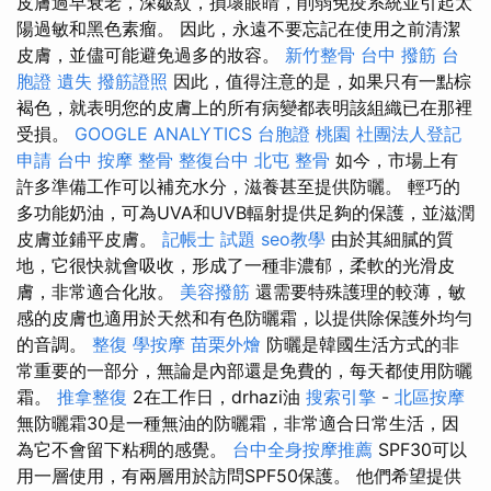
皮膚過早衰老，深皺紋，損壞眼睛，削弱免疫系統並引起太
陽過敏和黑色素瘤。 因此，永遠不要忘記在使用之前清潔
皮膚，並儘可能避免過多的妝容。
新竹整骨
台中 撥筋
台
胞證 遺失
撥筋證照
因此，值得注意的是，如果只有一點棕
褐色，就表明您的皮膚上的所有病變都表明該組織已在那裡
受損。
GOOGLE ANALYTICS
台胞證 桃園
社團法人登記
申請
台中 按摩 整骨
整復台中
北屯 整骨
如今，市場上有
許多準備工作可以補充水分，滋養甚至提供防曬。 輕巧的
多功能奶油，可為UVA和UVB輻射提供足夠的保護，並滋潤
皮膚並鋪平皮膚。
記帳士 試題
seo教學
由於其細膩的質
地，它很快就會吸收，形成了一種非濃郁，柔軟的光滑皮
膚，非常適合化妝。
美容撥筋
還需要特殊護理的較薄，敏
感的皮膚也適用於天然和有色防曬霜，以提供除保護外均勻
的音調。
整復
學按摩
苗栗外燴
防曬是韓國生活方式的非
常重要的一部分，無論是內部還是免費的，每天都使用防曬
霜。
推拿整復
2在工作日，drhazi油
搜索引擎
-
北區按摩
無防曬霜30是一種無油的防曬霜，非常適合日常生活，因
為它不會留下粘稠的感覺。
台中全身按摩推薦
SPF30可以
用一層使用，有兩層用於訪問SPF50保護。 他們希望提供