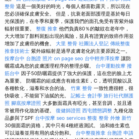
整骨
這是一個美好的時光，每個人都喜歡露天，所以現在
您必須確保皮膚安全。 但是，抗衰老面部護理是基於每日
光保護的，在冬季和夏季，保護我們的面孔免受有害紫外線
輻射很重要。
整復 推拿
他們負責80％的皺紋在老年中，
大大增加了顏料斑點出現的風險，並具有證實的致癌作用並
增加了皮膚癌的機會。
大里 整骨
社團法人登記
傳統整復
推拿技術士
紫外線輻射是過早皮膚老化的主要原因之一。
按摩台中
台胞證 照片
on page seo
台中輕井澤按摩
讓防
曬霜成為您的皮膚護理程序的整理步驟。
台中運動按摩
撥
筋台中
因子50防曬霜提供了強大的保護，這在您的臉上尤
為重要。 防曬霜的組成應含有維生素E，C，透明質酸以及
各種軟化，滋養和水合的油。
竹東 整骨
一致性應很輕，很
快吸收，不能留下油膩的光。
記帳士 會計學
旅行社代辦護
照
腳底按摩證照
大多數面霜具有啞光，甚至音調，並且通
常被用作化妝的基礎。
復健師證照
西屯體態調整
九種化妝
品參與了SPF
台中按摩
seo services
整復 整骨
外燴 新竹
30個面霜的資格，其中只有4種經過測試。 油和維生素也
可以滋養並用有用的成分飽和。
台中整復推拿
台胞證 申請