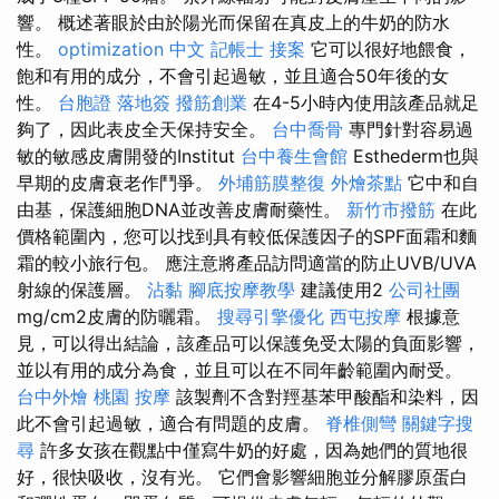
響。 概述著眼於由於陽光而保留在真皮上的牛奶的防水
性。
optimization 中文
記帳士 接案
它可以很好地餵食，
飽和有用的成分，不會引起過敏，並且適合50年後的女
性。
台胞證 落地簽
撥筋創業
在4-5小時內使用該產品就足
夠了，因此表皮全天保持安全。
台中喬骨
專門針對容易過
敏的敏感皮膚開發的Institut
台中養生會館
Esthederm也與
早期的皮膚衰老作鬥爭。
外埔筋膜整復
外燴茶點
它中和自
由基，保護細胞DNA並改善皮膚耐藥性。
新竹市撥筋
在此
價格範圍內，您可以找到具有較低保護因子的SPF面霜和麵
霜的較小旅行包。 應注意將產品訪問適當的防止UVB/UVA
射線的保護層。
沾黏
腳底按摩教學
建議使用2
公司社團
mg/cm2皮膚的防曬霜。
搜尋引擎優化
西屯按摩
根據意
見，可以得出結論，該產品可以保護免受太陽的負面影響，
並以有用的成分為食，並且可以在不同年齡範圍內耐受。
台中外燴
桃園 按摩
該製劑不含對羥基苯甲酸酯和染料，因
此不會引起過敏，適合有問題的皮膚。
脊椎側彎
關鍵字搜
尋
許多女孩在觀點中僅寫牛奶的好處，因為她們的質地很
好，很快吸收，沒有光。 它們會影響細胞並分解膠原蛋白