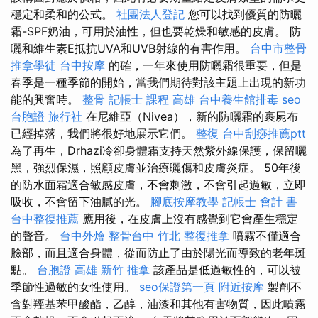
穩定和柔和的公式。
社團法人登記
您可以找到優質的防曬
霜-SPF奶油，可用於油性，但也要乾燥和敏感的皮膚。 防
曬和維生素E抵抗UVA和UVB射線的有害作用。
台中市整骨
推拿學徒
台中按摩
的確，一年來使用防曬霜很重要，但是
春季是一種季節的開始，當我們期待對該主題上出現的新功
能的興奮時。
整骨
記帳士 課程 高雄
台中養生館排毒
seo
台胞證 旅行社
在尼維亞（Nivea），新的防曬霜的裹屍布
已經掉落，我們將很好地展示它們。
整復
台中刮痧推薦ptt
為了再生，Drhazi冷卻身體霜支持天然紫外線保護，保留曬
黑，強烈保濕，照顧皮膚並治療曬傷和皮膚炎症。 50年後
的防水面霜適合敏感皮膚，不會刺激，不會引起過敏，立即
吸收，不會留下油膩的光。
腳底按摩教學
記帳士 會計 書
台中整復推薦
應用後，在皮膚上沒有感覺到它會產生穩定
的聲音。
台中外燴
整骨台中
竹北 整復推拿
噴霧不僅適合
臉部，而且適合身體，從而防止了由於陽光而導致的老年斑
點。
台胞證 高雄
新竹 推拿
該產品是低過敏性的，可以被
季節性過敏的女性使用。
seo保證第一頁
附近按摩
製劑不
含對羥基苯甲酸酯，乙醇，油漆和其他有害物質，因此噴霧