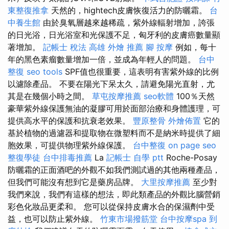
東整復推拿
天然的，hightech皮膚恢復活力的防曬霜。
台
中養生館
由於臭氧層越來越稀疏，紫外線輻射增加，誇張
的日光浴，日光浴室和光保護不足，匈牙利的皮膚癌數量顯
著增加。
記帳士 稅法
高雄 外燴 推薦
腳 按摩
例如，每十
年的黑色素瘤數量增加一倍，並成為年輕人的問題。
台中
整復
seo tools
SPF值也很重要，這表明有害紫外線的比例
以濾除產品。 不要在陽光下呆太久，請避免陽光直射，尤
其是在幾個小時之間。
草屯按摩推薦
seo軟體
100％天然
豪華紫外線保護無油的凝膠可用於面部治療和身體護理，可
提供高水平的保護和抗衰老效果。
豐原整骨
外燴佈置
它的
基於植物的過濾器和提取物在微塑料而不是納米時提供了細
胞效果，可提供物理紫外線保護。
台中整復
on page seo
整復學徒
台中排毒推薦
La
記帳士 自學 ptt
Roche-Posay
防曬霜的正面酒吧的外觀不如我們測試過的其他兩種產品，
但我們可能沒有想到它是藥房品牌。
大里按摩推薦
至少對
我們來說，我們有這樣的想法，即此類產品的外觀比腦營銷
彩色化妝品更柔和。 您可以從保持皮膚水合的保濕劑中受
益，也可以防止紫外線。
竹東市場撥筋堂
台中按摩spa
到