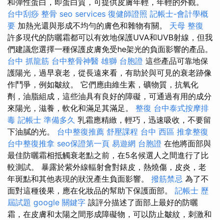
和彈性蛋白，即蛋白質，可提供皮膚年輕，年輕的外觀。
台中刮痧
整骨
seo services
復健師證照
記帳士-會計學概
要
加熱光還與形成不均勻的膚色和雜物有關。
天母 整復
許多現代的防曬霜都可以有效地保護UVA和UVB射線，但我
們建議您選擇一種保護皮膚免受he架光的負面影響的產品。
台中 抓龍筋
台中整骨神醫
雄獅 台胞證
這些產品可靠地保
護陽光，過早衰老，從長遠來看，有助於與可見的衰老跡像
作鬥爭，例如皺紋。 它們應由維生素，礦物質，抗氧化
劑，油脂組成，這些油具有良好的障礙，可通過有用的成分
來陽光，滋養，軟化和滿足其滿足。
整復
台中泰式按摩排
毒
記帳士 準備多久
乳霜應精緻，輕巧，迅速吸收，不要留
下油膩的光。
台中整復推薦
舒壓課程
台中 西區 推拿整復
台中整復推拿
seo保證第一頁
易遊網 台胞證
在他將面部與
最佳防曬霜相抵觸衰老點之前，在5名候選人之間進行了比
較測試。 暴露於紫外線輻射會對錶皮，熱燒傷，皮炎，老
年斑點和其他表現的狀況產生負面影響。
撥筋禁忌
為了不
面對這種後果，應在化妝品的幫助下保護面部。
記帳士 歷
屆試題
google 關鍵字
該評分描述了面部上最好的防曬
霜，在皮膚和太陽之間形成障礙物，可以防止皺紋，刺激和