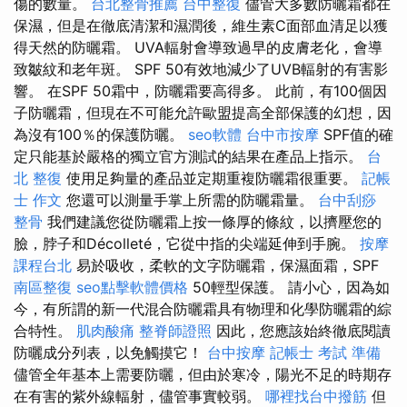
傷的數量。
台北整骨推薦
台中整復
儘管大多數防曬霜都在
保濕，但是在徹底清潔和濕潤後，維生素C面部血清足以獲
得天然的防曬霜。 UVA輻射會導致過早的皮膚老化，會導
致皺紋和老年斑。 SPF 50有效地減少了UVB輻射的有害影
響。 在SPF 50霜中，防曬霜要高得多。 此前，有100個因
子防曬霜，但現在不可能允許歐盟提高全部保護的幻想，因
為沒有100％的保護防曬。
seo軟體
台中市按摩
SPF值的確
定只能基於嚴格的獨立官方測試的結果在產品上指示。
台
北 整復
使用足夠量的產品並定期重複防曬霜很重要。
記帳
士 作文
您還可以測量手掌上所需的防曬霜量。
台中刮痧
整骨
我們建議您從防曬霜上按一條厚的條紋，以擠壓您的
臉，脖子和Décolleté，它從中指的尖端延伸到手腕。
按摩
課程台北
易於吸收，柔軟的文字防曬霜，保濕面霜，SPF
南區整復
seo點擊軟體價格
50輕型保護。 請小心，因為如
今，有所謂的新一代混合防曬霜具有物理和化學防曬霜的綜
合特性。
肌肉酸痛
整脊師證照
因此，您應該始終徹底閱讀
防曬成分列表，以免觸摸它！
台中按摩
記帳士 考試 準備
儘管全年基本上需要防曬，但由於寒冷，陽光不足的時期存
在有害的紫外線輻射，儘管事實較弱。
哪裡找台中撥筋
但