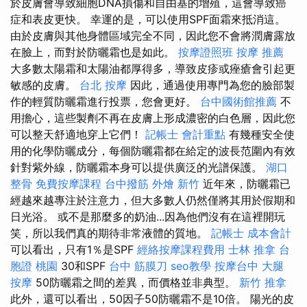
於皮膚會導致細胞DNA損傷和自由基的增殖，這會導致癌
症和表皮更快。 幸運的是，可以使用SPF面霜來抵消這。
由於皮膚與其他身體區域完全不同，因此您不會將潤膚露放
在臉上，而對於防曬霜也是如此。
按摩證照班
按摩 推薦
大多數太陽霜和太陽油都厚得多，導致皮疹或痤瘡會引起更
敏感的皮膚。
台北 按摩
因此，通過使用專門為您的臉部製
作的輕質防曬霜進行投票，您會更好。
台中國術館推薦
不
用擔心，這些製劑不再在皮膚上形成濃密的白色層，因此您
可以整天舒適地穿上它們！
記帳士 會計重點
有幾種安全使
用的化學防曬成分，每個防曬霜都在給定的波長范圍內有效
針對紫外線，防曬霜本身可以提供廣泛的光譜保護。
湖口
整骨
免費按摩課程
台中撥筋
外燴 新竹
近年來，防曬霜已
經越來越專注於注意力，但大多數人仍然僅將其用於假期和
日光浴。 或不是那麼多的奶油...因為他們沒有在這裡開玩
笑，所以我們真的期待非常液體的質地。
記帳士 成本會計
可以看出，只有1％是SPF
經絡按摩課程費用
士林 推拿
台
胞證 桃園
30和SPF
台中 筋膜刀
seo教學
按摩台中
大腿
按摩
50防曬霜之間的差異，而價格並非典型。
新竹 推拿
此外，還可以看出，50因子50防曬霜不是10倍。 陽光的皮