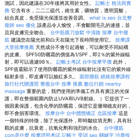
測試，因此建議在30年後將其用於女性。
記帳士 稅法與實
務
它含有水，二二二硫代，維生素，礦物質，透明質酸，
結合真皮，免受陽光保護並改善音調。
what is seo
台北整
復師
seo 優化
該產品令人愉悅，不會斷開毛孔的連接，並
且與皮膚完全吻合。
台中筋膜刀放鬆
中清路 按摩
台中撥
筋
建議您在陽光前和白天在陽光下長時間使用它。
按摩課
大里按摩推薦
天然成分不會引起過敏，可以耐受不同結構
的皮膚。 SPF50防曬霜的價值為1/SPF，即2％的紫外線輻
射，即可以過濾98％。
記帳士考試
台中按摩平價
此外，
SPF值還顯示了使用防曬霜的紫外線輻射比沒有它的紫外線
輻射多倍，即皮膚可以臉紅多久。
面部撥筋
經絡按摩課程
旅行社代辦護照
整復台中
按摩 推薦
數位行銷
nearby
massage
重要的是，我們使用的準備工作具有廣泛的光保
護，即在整個範圍內防止UVA和UVB射線。 ）它提供了一
個因素保護，包含化學的防曬霜，保證它是珊瑚礁友好的，
即不會損害環境。
按摩台中
台中體態矯正
北區按摩
這是
一個特殊的特徵，除了光保護外，即時皺紋填充劑，具有壯
觀的皮膚，抗衰老，抗氧化劑和強烈的水合。
台中撥筋
com是什麼
按摩證照考試
記帳士 受訓
seo 關鍵字
沙鹿按