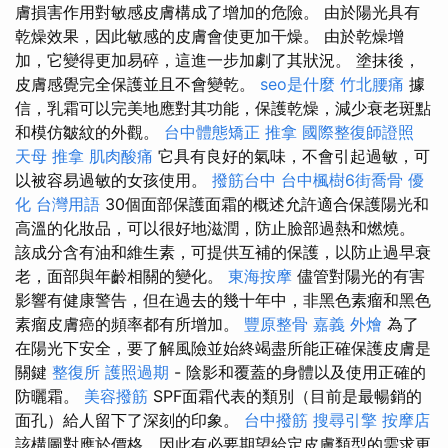
膚損害作用對敏感皮膚構成了增加的危險。 由於陽光具有
乾燥效果，因此敏感的皮膚會使更加干燥。 由於乾燥增
加，它變得更加易碎，這進一步加劇了其狀況。 塗抹後，
皮膚感覺完全保護並且不會變乾。
seo是什麼
竹北腰痛
據
信，乳霜可以完美地應對其功能，保護乾燥，減少衰老斑點
和模仿皺紋的外觀。
台中體態矯正
推拿
國際整復師證照
天母 推拿
肌肉酸痛
它具有良好的氣味，不會引起過敏，可
以被容易過敏的女孩使用。
撥筋台中
台中楓樹6街喬骨
優
化 台灣用語
30個面部保護面霜的概述允許適合保護陽光和
高溫的化妝品，可以很好地滋潤，防止臉部過熱和燃燒。
該成分含有油和維生素，可提供互補的保護，以防止過早衰
老，面部與年齡相關的變化。
東海按摩
儘管對陽光的有害
影響有健康警告，但在過去的幾十年中，非黑色素瘤和黑色
素瘤皮膚癌的頻率都有所增加。
豐原整骨
嘉義 外燴
為了
在陽光下安全，要了解風險並始終竭盡所能正確保護皮膚是
關鍵
整復所
護照過期
- 陰影和覆蓋的身體以及使用正確的
防曬霜。
美容撥筋
SPF面霜代表的類別（目前是最暢銷的
面孔）給人留下了深刻的印象。
台中撥筋
搜尋引擎
按摩店
該構圖對應於價格，因此有必要期望給定皮膚類型的需求更