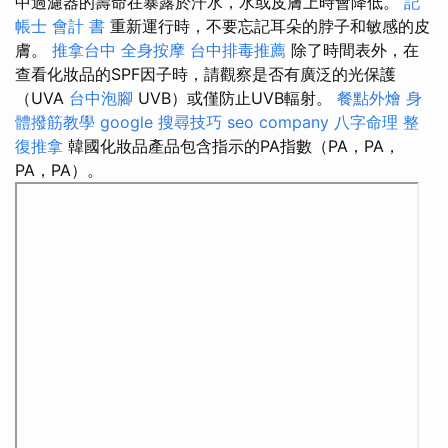
中過濾器的壽命在暴露於汗水，水或皮膚上時會降低。
記
帳士 會計 書
重新運行時，不要忘記耳朵的脖子和敏感的皮
膚。
推拿台中
全身按摩
台中排毒推薦
除了時間表外，在
查看化妝品的SPF因子時，請觀察是否有廣泛的光保護
（UVA
台中泡腳
UVB）或僅防止UVB輻射。
餐點外燴
身
體撥筋教學
google 搜尋技巧
seo company
八字命理 整
復推拿
韓國化妝品產品包含指示的PA指數（PA，PA，
PA，PA）。