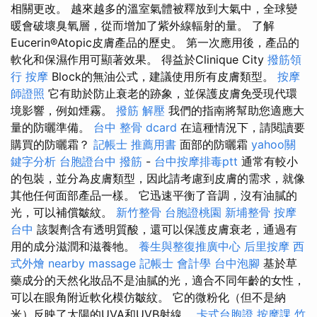
相關更改。 越來越多的溫室氣體被釋放到大氣中，全球變
暖會破壞臭氧層，從而增加了紫外線輻射的量。 了解
Eucerin®Atopic皮膚產品的歷史。 第一次應用後，產品的
軟化和保濕作用可顯著效果。 得益於Clinique City
撥筋領
行
按摩
Block的無油公式，建議使用所有皮膚類型。
按摩
師證照
它有助於防止衰老的跡象，並保護皮膚免受現代環
境影響，例如煙霧。
撥筋 解壓
我們的指南將幫助您適應大
量的防曬準備。
台中 整骨 dcard
在這種情況下，請閱讀要
購買的防曬霜？
記帳士 推薦用書
面部的防曬霜
yahoo關
鍵字分析
台胞證台中
撥筋
-
台中按摩排毒ptt
通常有較小
的包裝，並分為皮膚類型，因此請考慮到皮膚的需求，就像
其他任何面部產品一樣。 它迅速平衡了音調，沒有油膩的
光，可以補償皺紋。
新竹整骨
台胞證桃園
新埔整骨
按摩
台中
該製劑含有透明質酸，還可以保護皮膚衰老，通過有
用的成分滋潤和滋養牠。
養生與整復推廣中心
后里按摩
西
式外燴
nearby massage
記帳士 會計學
台中泡腳
基於草
藥成分的天然化妝品不是油膩的光，適合不同年齡的女性，
可以在眼角附近軟化模仿皺紋。 它的微粉化（但不是納
米）反映了太陽的UVA和UVB射線。
卡式台胞證
按摩課
竹