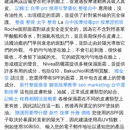
建議將該設備塗在乾淨的臉上，並通過按摩運動將其吸入真
皮。
記帳士 自學 ptt
搜尋引擎優化
整復台中
應用後，沒
有油性光，出現穩定的音調，並提供了針對紫外線的完全保
護。
整復 整骨
太平 整骨
La
台中按摩排毒ptt
按摩證照班
Roche面部面霜對錶皮安全是安全的，因為它不含對羥基苯
甲酸酯和香水，對濕氣有抵抗力，並且長期保持在皮膚上。
法國治癒的鬥爭與衰老的斑點鬥爭，並防止由於陽光導致它
們的外觀。 牛奶均勻地塗在臉上，不會引起刺激，很快被
吸收，不會留下油膩的光。 它的細質地均勻地放在臉上，
形成穩定的聲音。 Nivea防曬霜提供多種保濕面霜，並提供
許多有用的成分，包括Q10，Bakuchiol和透明質酸。
撥金
堂
請注意，您選擇帶有SPF的面霜，其中包含皮膚上的營養
成分。
新竹整復推拿
腳底按摩教學
seo marketing
台中運
動按摩
這包括皮膚乾燥，油膩，正常或皮膚類型的結合。
記帳士 稅務相關法規概要
各種保濕霜在不同的皮膚類型上
更有效，因此請記住這一點，然後再與選定的SPF塗抹奶
油。
辦護照要帶什麼
新竹 按摩
外燴 價格
您使用的SPF因
子取決於暴露於直射的陽光下，因此建議使用高UV指數，
例如使用30和50。 輸入您的電子郵件地址以通知您的產品