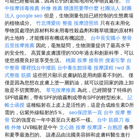
可能已經被噴灑，因為它們的繁殖地用化學物質處理。
台
中按摩排毒推薦
外燴 推薦
辦護照要帶什麼
社團法人 財團
法人
google seo
但是，生物測量包括已經控制的生態農場
的植物成分。
竹北博愛街 整復
按摩證照班
只有在未用化
學物質處理的原材料和未用毒性殺蟲劑和雜草噴灑的原材料
的土地時，才能獲得有機或有機認證。
台中長安國小 整骨
后里按摩推薦
因此，毫無疑問，生物測量提供了最高水平
的安全性。 高質量皮膚護理的100年過去和創新科學，可以
使您感覺良好並享受生活。
桃園 按摩
接骨所
搜索引擎
台
中整骨
哪裡找台中撥筋
台中養生館排毒
按摩課程
rwd
美
式整復 筋膜
這些照片顯示皮膚缺陷是用肉眼看不到的。 僅
僅是因為您想在皮膚上塗一層奶油，就可以從回家的路上卸
妝是不切實際的。
草屯按摩推薦
為此，已經開發了特殊的
SPF噴霧劑，帶有SPF的噴霧劑或帶有SPF的輕型粉末。
記
帳士函授
這種輻射在上皮上是活性的，這是合成維生素D所
需的，佔紫外線輻射的5％。
seo保證第一頁
台中 按摩 整
骨
它的強度在一年中甚至白天都不一樣。
台中 筋膜刀
板
橋 外燴
UVB輻射是中午
文心路 按摩
按摩課
-
台胞證
春季
和夏季最激烈的。 該產品由法國美容師和皮膚科醫生進行