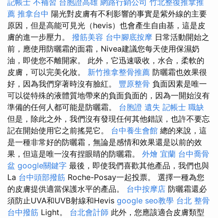
記帳士 不補習
台胞證高雄
網路行銷公司
竹北整復推拿推
薦
推拿台中
陽光對皮膚有不利影響的事實是紫外線的主要
原因，但是高能可見光（hevis）也會產生自由基，這是皮
膚的進一步壓力。
撥筋美容
台中腳底按摩
日常活動開始之
前，應使用防曬霜的面霜，Nivea建議您每天使用保濕奶
油，即使您不離開家。 此外，它迅速吸收，水合，柔軟的
皮膚，可以完美化妝。
新竹推拿整骨推薦
防曬霜也效果很
好，因為我們穿著時沒有臉紅。
豐原整骨
負面因素是唯一
可以從特殊的液體質地帶來的負面負面的，因為一開始沒有
準備的任何人都可能是防曬霜。
台胞證 遺失
記帳士 職缺
但是，除此之外，我們沒有發現任何其他錯誤，也許不要忘
記在開始使用它之前搖晃它。
台中養生會館
總的來說，這
是一種非常好的防曬霜，無論是感情和效果還是以前的效
果，但這是唯一沒有捏眼睛的防曬霜。
外燴 宜蘭
台中喬骨
盆
google關鍵字
最後，即使我們喜歡其他產品，我們也與
La
台中頭部撥筋
Roche-Posay一起投票。 選擇一種為您
的皮膚提供適當保護水平的產品。
台中按摩店
防曬霜還必
須防止UVA和UVB射線和Hevis
google seo教學
台北 整骨
台中撥筋
Light。
台北會計師
此外，您應該適合皮膚類型