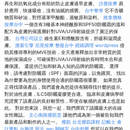
再生和抗氧化成分有助於防止皮膚過早皮膚。
沙鹿按摩
易
於應用，快速吸收，沒有油膩的感覺。
台中整脊
它不含礦
物質和矽油，對羥基苯甲酸酯，過敏原和染料。
推拿價格
按摩台中
一個含有3種基本神經酰胺和SPF50防曬霜的溫和
配方為皮膚的保護層針對UVA/UVB射線提供了廣泛的保
護。
台灣公司設立
維生素E和煙酰胺含有，舒緩和滋潤皮
膚。
搜索引擎
后里按摩
整復台中
經絡調理
wordpress
借
助其獲得專利的MVE技術，全天逐漸釋放出非常輕質的質
地的保濕成分，可確保對UVA/UVB射線的長時間水合和皮
膚保護。 還提供已知和鮮為人知的品牌的防曬霜。 選擇
時，請考慮對防曬霜（SPF）面霜的評論，以免購買。 找出
為什麼要為您的身體使用合適的防曬霜很重要。 如果您真
正尋找環保產品，我們還會為您提供有關尋找什麼的提示。
對於油性皮膚，ILCSI防曬凝膠更合適。 臨床和皮膚病學研
究證實了該產品的良好耐受性，即使在敏感的皮膚上也是如
此。 對於您來說，與您一起，我們撰寫了該國最大的在線
女性雜誌。
文心南路撥筋堂
讓他們成為第一個被告知我們
最新產品和動作的人之一。
撥筋
台北撥筋課程
記帳士 會
計重點
台胞證 照片
seo 關鍵字
台中舒壓
您可以在我們的