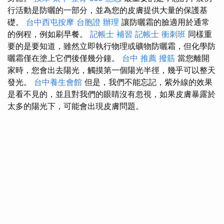
行活動是防曬的一部分，並為您的皮膚提供大量的保護基
礎。
台中西屯按摩
台胞證 辦理
讓防曬霜的臉適用於通常
的例程，例如刷早餐。
記帳士 補習
記帳士 衝刺班
同樣重
要的是要知道，雖然立即執行物理或礦物防曬霜，但化學防
曬霜僅在塗上它們後僅幾分鐘。
台中 推薦 撥筋
當您離開
家時，您會出去陽光，觸摸第一個陽光半徑，幾乎可以整天
發光。
台中養生會館
但是，我們不能忘記，紫外線的效果
是看不見的，並且對我們的眼睛沒有忽視，如果皮膚暴露於
太多的陽光下，可能會出現皮膚問題。