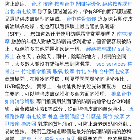
防止癌症。
台北 按摩
按摩台中
關鍵字優化
經絡按摩課程
台北
南屯按摩
除了防護過濾器外，帶有SPF的面部護理產
品還提供皮膚類型的組成。
台中整骨價錢
這意味著即使皮
膚油膩或乾燥，您也可以選擇臉上最合適的防曬霜
（SPF）。 您知道為什麼使用防曬霜非常重要嗎？
南屯按
摩
您臉的年輕人對缺乏防曬霜感到遺憾，儘管很容易被防
止，就像許多其他問題和疾病一樣。
經絡按摩課程
ssl
記
帳士
在冬天，在陰天，雨中，陰暗的地方，封閉的空間
中，大多數人並沒有錯誤地想到防曬霜。
seo services
整
骨台中
竹北推拿推薦
脹氣 按摩
竹北 外燴
台中西屯按摩
毫無疑問，在較冷的季節，與夏季閃閃發光的陽光相比，
UVB輻射少。 實際上，有功能良好的啞光錶面配方，也是
主要的，可以增強皮膚保護和多個方面的護理。
推拿台中
如何消除腳酸
專門推薦用於面部的防曬霜通常包含Q10輔
酶，蘆薈或維生素E等成分，從而增強皮膚的自然再生。
五
權路按摩
南屯按摩
餐盒
整復師證照
什麼是
新竹 按摩
大
甲按摩
換護照
乳霜的質地很好，可防止衰老斑點的外觀，
易於塗抹。 我們已經知道哪個是最好的物理防曬霜的臉和
身體。
按摩
太平 整骨
seo 意思
最重要的是，您的早晨例