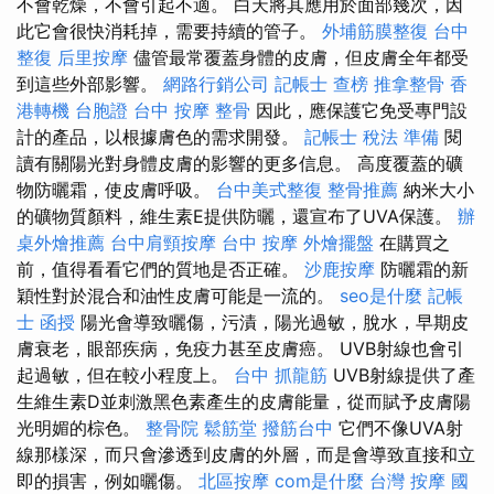
不會乾燥，不會引起不適。 白天將其應用於面部幾次，因
此它會很快消耗掉，需要持續的管子。
外埔筋膜整復
台中
整復
后里按摩
儘管最常覆蓋身體的皮膚，但皮膚全年都受
到這些外部影響。
網路行銷公司
記帳士 查榜
推拿整骨
香
港轉機 台胞證
台中 按摩 整骨
因此，應保護它免受專門設
計的產品，以根據膚色的需求開發。
記帳士 稅法 準備
閱
讀有關陽光對身體皮膚的影響的更多信息。 高度覆蓋的礦
物防曬霜，使皮膚呼吸。
台中美式整復
整骨推薦
納米大小
的礦物質顏料，維生素E提供防曬，還宣布了UVA保護。
辦
桌外燴推薦
台中肩頸按摩
台中 按摩
外燴擺盤
在購買之
前，值得看看它們的質地是否正確。
沙鹿按摩
防曬霜的新
穎性對於混合和油性皮膚可能是一流的。
seo是什麼
記帳
士 函授
陽光會導致曬傷，污漬，陽光過敏，脫水，早期皮
膚衰老，眼部疾病，免疫力甚至皮膚癌。 UVB射線也會引
起過敏，但在較小程度上。
台中 抓龍筋
UVB射線提供了產
生維生素D並刺激黑色素產生的皮膚能量，從而賦予皮膚陽
光明媚的棕色。
整骨院
鬆筋堂
撥筋台中
它們不像UVA射
線那樣深，而只會滲透到皮膚的外層，而是會導致直接和立
即的損害，例如曬傷。
北區按摩
com是什麼
台灣 按摩
國