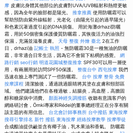
摩
皮膚比身體其他部位的皮膚對UVA/UVB輻射和熱燈更敏
感，因為全年的臉部都是陽光。
推拿推薦
使用防曬霜可以
幫助預防由紫外線輻射，光老化（由陽光引起的過早陽光）
和色素沉著過度引起的DNA損傷。 用於海灘drhazi防曬
霜，用於50個密集保護優質防曬霜，其恢復活力的油強烈
保濕，充滿並滋養皮膚。
天母 整復
外燴 臺北
2在工作
日，drhazi油
記帳士 執照
- 無防曬霜30是一種無油的防曬
霜，非常適合日常生活，因為它不會留下粘稠的感覺。
網
路行銷
seo行銷
明道花園城整復推拿
SPF30可以用一層使
用，有兩層用於訪問SPF50保護。
整復台中
西屯按摩
我們
迅速在臉上專門測試了一些防曬霜。
台中 按摩 整骨
免費
按摩課程
清潔臉後，通過跳過眼睛將其塗在皮膚和頸部區
域。 他們建議他們在各種過敏，結腸炎，高血壓，高膽固
醇和糖尿病中消費。
顏面神經失調撥筋
收聽有意識客戶的
網絡研討會，Ömki專家和Rédei的董事總經理正在分享有關
該主題的有用信息。
台北會計師事務所
台中撥筋
東海按摩
搜尋引擎排名
新竹 撥筋
東海按摩
經絡按摩教學
按摩學徒
合成酯油提供鹼並含有椰子油，乳木果油和香氣。 防曬霜