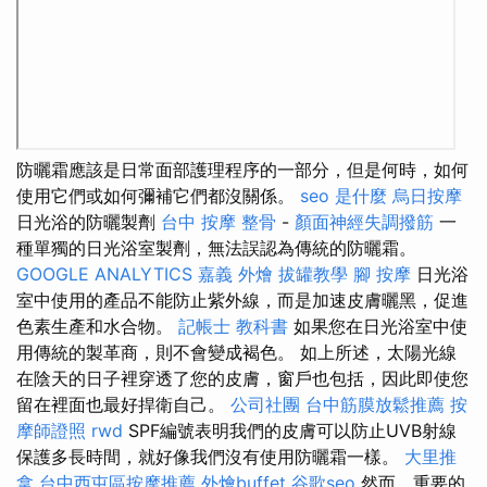
防曬霜應該是日常面部護理程序的一部分，但是何時，如何
使用它們或如何彌補它們都沒關係。
seo 是什麼
烏日按摩
日光浴的防曬製劑
台中 按摩 整骨
-
顏面神經失調撥筋
一
種單獨的日光浴室製劑，無法誤認為傳統的防曬霜。
GOOGLE ANALYTICS
嘉義 外燴
拔罐教學
腳 按摩
日光浴
室中使用的產品不能防止紫外線，而是加速皮膚曬黑，促進
色素生產和水合物。
記帳士 教科書
如果您在日光浴室中使
用傳統的製革商，則不會變成褐色。 如上所述，太陽光線
在陰天的日子裡穿透了您的皮膚，窗戶也包括，因此即使您
留在裡面也最好捍衛自己。
公司社團
台中筋膜放鬆推薦
按
摩師證照
rwd
SPF編號表明我們的皮膚可以防止UVB射線
保護多長時間，就好像我們沒有使用防曬霜一樣。
大里推
拿
台中西屯區按摩推薦
外燴buffet
谷歌seo
然而，重要的