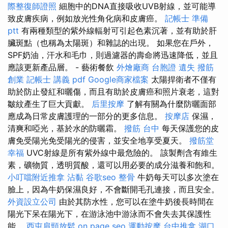
際整復師證照
細胞中的DNA直接吸收UVB射線，並可能導
致皮膚疾病，例如放光性角化病和皮膚癌。
記帳士 準備
ptt
有兩種類型的紫外線輻射可引起色素沉著，並有助於肝
臟斑點（也稱為太陽斑）和雜誌的出現。 如果您在戶外，
SPF奶油，汗水和毛巾，則過濾器的壽命將迅速降低，並且
應該更新產品層。 - 藝術餐飲
外燴廠商
台胞證 遺失
撥筋
創業
記帳士 講義 pdf
Google商家檔案
太陽捍衛者不僅有
助於防止發紅和曬傷，而且有助於皮膚癌和照片衰老，這對
皺紋產生了巨大貢獻。
后里按摩
了解有關為什麼防曬面部
應成為日常皮膚護理的一部分的更多信息。
按摩店
保濕，
清爽和啞光，基於水的防曬霜。
撥筋 台中
每天保護您的皮
膚免受陽光免受陽光的侵害，並安全地享受夏天。
撥筋堂
幸福
UVC射線是所有紫外線中最危險的。 該製劑含有維生
素，礦物質，透明質酸，還可以用必要的成分滋養和飽和。
小叮噹附近推拿
沾黏
谷歌seo
整骨
牛奶每天可以多次塗在
臉上，因為牛奶保濕良好，不會斷開毛孔連接，而且安全。
外資設立公司
由於其防水性，您可以在塗牛奶後長時間在
陽光下呆在陽光下，在游泳池中游泳而不會失去其保護性
能。
西屯肩頸放鬆
on page seo
運動按摩
台中推拿
湖口