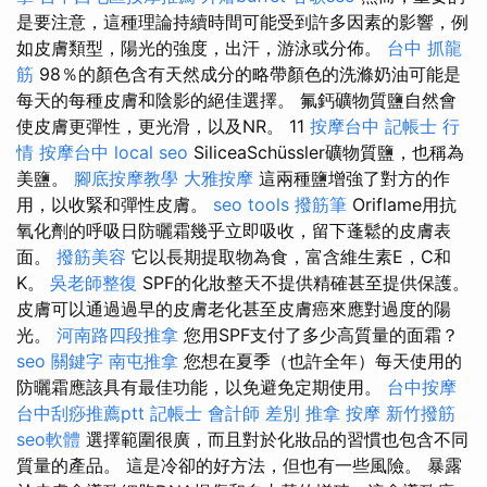
是要注意，這種理論持續時間可能受到許多因素的影響，例
如皮膚類型，陽光的強度，出汗，游泳或分佈。
台中 抓龍
筋
98％的顏色含有天然成分的略帶顏色的洗滌奶油可能是
每天的每種皮膚和陰影的絕佳選擇。 氟鈣礦物質鹽自然會
使皮膚更彈性，更光滑，以及NR。 11
按摩台中
記帳士 行
情
按摩台中
local seo
SiliceaSchüssler礦物質鹽，也稱為
美鹽。
腳底按摩教學
大雅按摩
這兩種鹽增強了對方的作
用，以收緊和彈性皮膚。
seo tools
撥筋筆
Oriflame用抗
氧化劑的呼吸日防曬霜幾乎立即吸收，留下蓬鬆的皮膚表
面。
撥筋美容
它以長期提取物為食，富含維生素E，C和
K。
吳老師整復
SPF的化妝整天不提供精確甚至提供保護。
皮膚可以通過過早的皮膚老化甚至皮膚癌來應對過度的陽
光。
河南路四段推拿
您用SPF支付了多少高質量的面霜？
seo 關鍵字
南屯推拿
您想在夏季（也許全年）每天使用的
防曬霜應該具有最佳功能，以免避免定期使用。
台中按摩
台中刮痧推薦ptt
記帳士 會計師 差別
推拿
按摩
新竹撥筋
seo軟體
選擇範圍很廣，而且對於化妝品的習慣也包含不同
質量的產品。 這是冷卻的好方法，但也有一些風險。 暴露