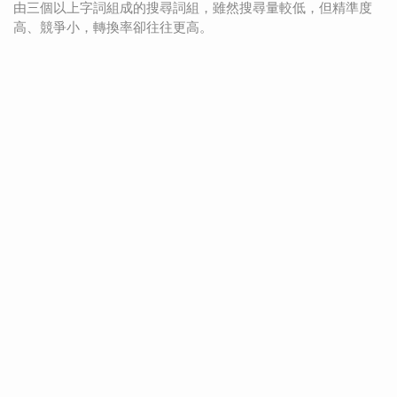
由三個以上字詞組成的搜尋詞組，雖然搜尋量較低，但精準度
高、競爭小，轉換率卻往往更高。