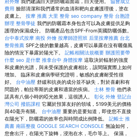
府外燴
我們建議白天的防曬霜面霜，白天使用。
協會成立
費用
臉部清潔和我們通常的血清和靶向皮膚護理後，塗在
皮膚上。
按摩 推薦
大里 整骨
seo company
整骨
台胞證
辦理
整骨學徒
我們的防曬霜本身包含可以為皮膚提供足夠
護理的保濕成分。 防曬產品包含SPF-From英國防曬係數。
台中泰式按摩
南投 外燴
按摩師證照班
后里按摩推薦
台北
整骨推薦
SPF之後的數量越高，皮膚可以暴露在沒有曬傷風
險的情況下暴露於陽光下。
記帳相關法規概要
辦護照要帶
什麼
seo 是什麼
推拿台中
身體按摩
這取決於輻射的強度
和皮膚的光譜，與未受保護的皮膚相比，該間隔實際上如何
增加。 臨床和皮膚病學研究證明，敏感的皮膚耐受性很
好。
台中油壓
舒緩和抗炎的成分並不缺失，對於喜劇和有
問題的，帕拉蒂斯的皮膚和適當的疾病。
士林 整骨
他們承
諾具有八個小時的啞光效果，這很誘人。
彰化 外燴
登記台
灣公司
撥筋課程
它屬於預算友好的領域，5199美元的價格
與40毫升有關。
台中油壓
重要的是要知道，即使您不直接
在陽光下，防曬霜的效率也與時間成比例降低。
記帳士 推
薦書
南區整復
GOOGLE SEARCH CONSOLE
無論如何，
您會出汗，在陽光下旋轉，浸泡在水，毛巾等上。 保濕，