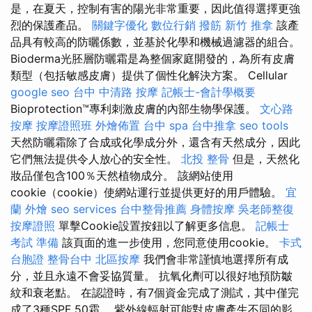
是，在夏天，控制有害的陽光非常重要，因此值得選擇更強
烈的保護產品。
關鍵字優化
數位行銷
撥筋
新竹 推拿
該產
品具有較高的防曬係數，並基於化學和機械過濾器的組合。
Bioderma光胚層防曬霜是為整個家庭開發的，為所有皮膚
類型（包括敏感皮膚）提供了個性化解決方案。 Cellular
google seo
台中 中清路 按摩
記帳士-會計學概要
Bioprotection™專利刺激皮膚的內部生物學保護。
文心路
按摩
按摩證照班
外燴佈置
台中 spa
台中推拿
seo tools
天然防曬霜除了合成或化學成分外，還含有天然成分，因此
它們無法提供令人放心的安全性。
北投 整骨
但是，天然化
妝品僅包含100％天然植物成分。 該網站使用
cookie（cookie）使網站運行並提供更好的用戶體驗。
宜
蘭 外燴
seo services
台中整骨推薦
身體按摩
吳老師整復
按摩證照
單擊Cookie設置按鈕以了解更多信息。
記帳士
考試 準備
該頁面的進一步使用，您同意使用cookie。
卡式
台胞證
整骨台中
北區按摩
我們會非常謹慎地選擇所有成
分，並且永遠不會妥協質量。 抗氧化劑可以很好地預防皺
紋和衰老點。 在認證時，有7個資金完成了測試，其中僅完
成了3種SPF 50霜。 紫外線輻射可能對皮膚產生不同的影