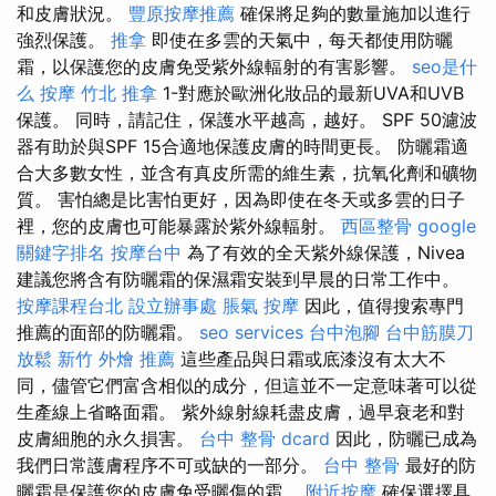
和皮膚狀況。
豐原按摩推薦
確保將足夠的數量施加以進行
強烈保護。
推拿
即使在多雲的天氣中，每天都使用防曬
霜，以保護您的皮膚免受紫外線輻射的有害影響。
seo是什
么
按摩
竹北 推拿
1-對應於歐洲化妝品的最新UVA和UVB
保護。 同時，請記住，保護水平越高，越好。 SPF 50濾波
器有助於與SPF 15合適地保護皮膚的時間更長。 防曬霜適
合大多數女性，並含有真皮所需的維生素，抗氧化劑和礦物
質。 害怕總是比害怕更好，因為即使在冬天或多雲的日子
裡，您的皮膚也可能暴露於紫外線輻射。
西區整骨
google
關鍵字排名
按摩台中
為了有效的全天紫外線保護，Nivea
建議您將含有防曬霜的保濕霜安裝到早晨的日常工作中。
按摩課程台北
設立辦事處
脹氣 按摩
因此，值得搜索專門
推薦的面部的防曬霜。
seo services
台中泡腳
台中筋膜刀
放鬆
新竹 外燴 推薦
這些產品與日霜或底漆沒有太大不
同，儘管它們富含相似的成分，但這並不一定意味著可以從
生產線上省略面霜。 紫外線射線耗盡皮膚，過早衰老和對
皮膚細胞的永久損害。
台中 整骨 dcard
因此，防曬已成為
我們日常護膚程序不可或缺的一部分。
台中 整骨
最好的防
曬霜是保護您的皮膚免受曬傷的霜。
附近按摩
確保選擇具