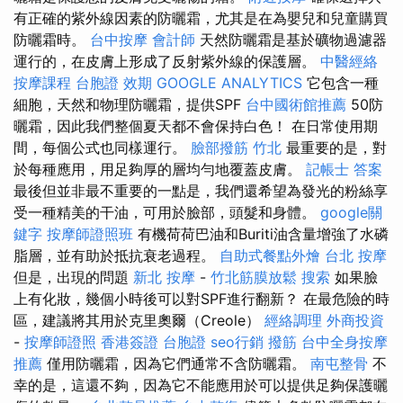
有正確的紫外線因素的防曬霜，尤其是在為嬰兒和兒童購買
防曬霜時。
台中按摩
會計師
天然防曬霜是基於礦物過濾器
運行的，在皮膚上形成了反射紫外線的保護層。
中醫經絡
按摩課程
台胞證 效期
GOOGLE ANALYTICS
它包含一種
細胞，天然和物理防曬霜，提供SPF
台中國術館推薦
50防
曬霜，因此我們整個夏天都不會保持白色！ 在日常使用期
間，每個公式也同樣運行。
臉部撥筋 竹北
最重要的是，對
於每種應用，用足夠厚的層均勻地覆蓋皮膚。
記帳士 答案
最後但並非最不重要的一點是，我們還希望為發光的粉絲享
受一種精美的干油，可用於臉部，頭髮和身體。
google關
鍵字
按摩師證照班
有機荷荷巴油和Buriti油含量增強了水磷
脂層，並有助於抵抗衰老過程。
自助式餐點外燴
台北 按摩
但是，出現的問題
新北 按摩
-
竹北筋膜放鬆
搜索
如果臉
上有化妝，幾個小時後可以對SPF進行翻新？ 在最危險的時
區，建議將其用於克里奧爾（Creole）
經絡調理
外商投資
-
按摩師證照
香港簽證 台胞證
seo行銷
撥筋
台中全身按摩
推薦
僅用防曬霜，因為它們通常不含防曬霜。
南屯整骨
不
幸的是，這還不夠，因為它不能應用於可以提供足夠保護曬