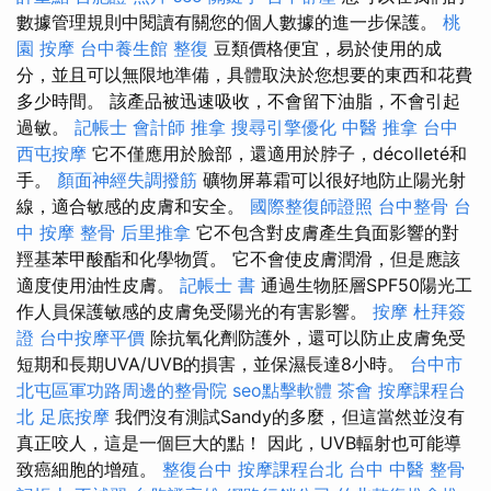
數據管理規則中閱讀有關您的個人數據的進一步保護。
桃
園 按摩
台中養生館
整復
豆類價格便宜，易於使用的成
分，並且可以無限地準備，具體取決於您想要的東西和花費
多少時間。 該產品被迅速吸收，不會留下油脂，不會引起
過敏。
記帳士 會計師
推拿
搜尋引擎優化
中醫 推拿
台中
西屯按摩
它不僅應用於臉部，還適用於脖子，décolleté和
手。
顏面神經失調撥筋
礦物屏幕霜可以很好地防止陽光射
線，適合敏感的皮膚和安全。
國際整復師證照
台中整骨
台
中 按摩 整骨
后里推拿
它不包含對皮膚產生負面影響的對
羥基苯甲酸酯和化學物質。 它不會使皮膚潤滑，但是應該
適度使用油性皮膚。
記帳士 書
通過生物胚層SPF50陽光工
作人員保護敏感的皮膚免受陽光的有害影響。
按摩
杜拜簽
證
台中按摩平價
除抗氧化劑防護外，還可以防止皮膚免受
短期和長期UVA/UVB的損害，並保濕長達8小時。
台中市
北屯區軍功路周邊的整骨院
seo點擊軟體
茶會
按摩課程台
北
足底按摩
我們沒有測試Sandy的多麼，但這當然並沒有
真正咬人，這是一個巨大的點！ 因此，UVB輻射也可能導
致癌細胞的增殖。
整復台中
按摩課程台北
台中 中醫 整骨