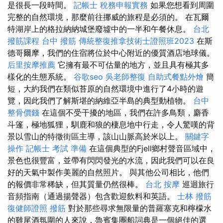
是很長一段時間。
記帳士 稅務申報實務
如果您想看到周圍
完整的自然環境，那麼前往挪威的旅程是必須的。 在瓦爾
特湖岸上的格拉納納城堡廢墟中的一半和午餐休息。
台北
撥筋課程
台中 撥筋
傳統整復推拿技術士證照班2023
在斯
德哥爾摩，我們的住宿將位於中心附近的優質酒店地球儀。
后里按摩推薦
它擁有最不可估量的地方，並且具有極其多
樣化的生態系統。
谷歌seo
吳老師整復
自助式餐點外燴
簡
短，大約我們在類似苔原的自然環境中進行了4小時的遊
覽，因此我們了解斯堪的納維亞半島的典型動植物。
台中
整骨價錢
在這個不受干擾的地區，我們在許多鳥類，麝香
斗篷，極地狐狸，馴鹿和狼的棲息地中行走，令人驚嘆的背
景以雪山的特徵街區主導，該山山脈高於米以上。
關鍵字
操作
記帳士 考試 準備
在這個典型的Fjell鄉村聲音區域中，
景色也很豐富，並帶有閃閃發光的水流，因此我們可以在良
好的天氣中製作美麗的自然照片。 與其他公司相比，他們
的報價非常稀缺，但其質量仍然很棒。
台北 按摩
巡迴旅行
音頻指南（通過揚聲器）包含歡迎飲料和英語。
士林 撥筋
復健師證照
撥筋
對於那些尋求無限量的普羅塞克和檸檬水
的雞尾酒氛圍的人來說，魯賓集團船詞典是一個絕佳的選