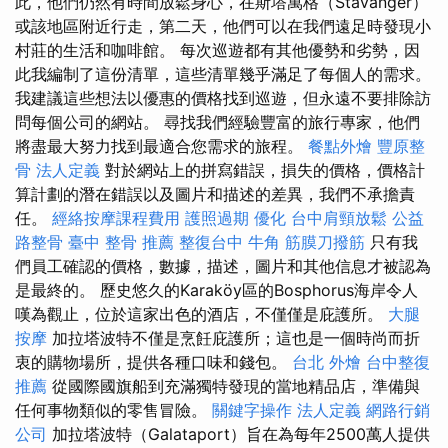
此，他們仍然有時間放鬆身心，在斯塔萬格（Stavanger）
或該地區附近行走，第二天，他們可以在我們遠足時發現小
村莊的生活和咖啡館。 每次巡遊都有其他優勢和劣勢，因
此我編制了這份清單，這些清單幾乎滿足了每個人的需求。
我建議這些想法以優惠的價格找到巡遊，但永遠不要排除訪
問每個公司的網站。 尋找我們經驗豐富的旅行專家，他們
將盡最大努力找到最適合您需求的旅程。
餐點外燴
豐原整
骨
法人定義
對於網站上的拼寫錯誤，損失的價格，價格計
算計劃的潛在錯誤以及圖片和描述的差異，我們不承擔責
任。
經絡按摩課程費用
護照過期
優化
台中肩頸放鬆
公益
路整骨
臺中 整骨 推薦
整復台中
牛角 筋膜刀撥筋
只有我
們員工確認的價格，數據，描述，圖片和其他信息才被認為
是最終的。 歷史悠久的Karaköy區的Bosphorus海岸令人
嘆為觀止，位於這家出色的酒店，不僅僅是庇護所。
大腿
按摩
加拉塔波特不僅是烹飪庇護所；這也是一個時尚而折
衷的購物場所，提供各種口味和錢包。
台北 外燴
台中整復
推薦
從國際國旗船到充滿獨特發現的當地精品店，準備與
任何事物類似的零售冒險。
關鍵字操作
法人定義
網路行銷
公司
加拉塔波特（Galataport）旨在為每年2500萬人提供