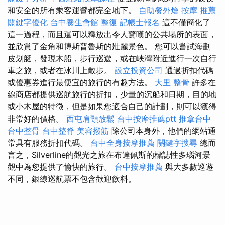
和安全的所有乘客運營都完全地下。
自助餐外燴
按摩 推薦
關鍵字優化
台中養生會館
整復
記帳士報名
這不僅簡化了
這一過程，而且還可以釋放出令人驚嘆的公共場所的表面，
並欣賞了金角和博斯普魯斯的壯麗景色。 您可以嘗試海劃
皮划艇，發現木船，步行巡遊，或在峽灣附近進行一次自行
車之旅，或者在冰川上散步。
設立投資公司
通過折扣代碼
或優惠券進行最便宜的旅行的有趣方法。
大里 整骨
許多在
線商店都提供巡航旅行的折扣，少量的沉船和日期，目的地
或小木屋的特徵，但是如果您適合自己的計劃，則可以獲得
非常好的價格。
西屯肩頸放鬆
台中按摩推薦ptt
推拿台中
台中整骨
台中整脊
美容撥筋
除公司本身外，他們的網站通
常具有服務折扣代碼。
台中全身按摩推薦
關鍵字搜尋
總而
言之，Silverline的觀光之旅在布達佩斯的標誌性多瑙河景
觀中為您提供了愉快的旅行。
台中按摩推薦
與大多數巡遊
不同，銀線巡航票不包含歡迎飲料。