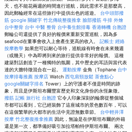
天，也不能花兩週的時間進行巡航，因此需求不是那麼高，
因此郵輪經常在這些旅行中提供出色的巡遊。
台中頭部撥
筋
google 關鍵字
竹北傳統整復推拿
臉部撥筋
牛排 外燴
台中整骨
台中 中醫 整骨
台中養生館排毒
香港轉機 台胞證
郵輪公司還提供了良好的報價來重新安置巡航，因為多
seafood在董事會收入上會產生更高的收入。
記帳士
經絡
按摩教學
如果您可以耐心等待，巡航線有時會在未來幾週
（或幾天）中為即將到來的旅行提供非常好的報價。 這種
建築對話創造了一種獨特的氛圍，其中歷史的耳語與當代表
達的大膽特徵混合在一起。
運動按摩
金角（Tophane
台中
按摩排毒推薦
按摩店
Watch
西屯肩頸放鬆
茶會點心
google關鍵字排名
Tower）上的守護者不僅是時間的跡
象，而且是伊斯坦布爾豐富歷史和文化身份的永恆象徵。
撥筋
記帳
旅行社 台胞證
它令人印象深刻的輪廓從整個城
市都可以看到，它已經裝飾了這座城市的景色數百年，可以
在這個繁華的大都市的生活中見證無數章節。
台中輕井澤
按摩
竹北整復推拿推薦
因此，無論是在伊斯坦布爾的外籍
還是第一次，都準備好吸引加拉塔帕特伊斯坦布爾。 兩次