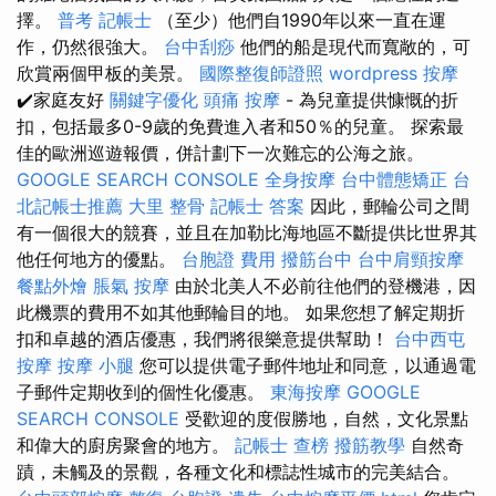
擇。
普考 記帳士
（至少）他們自1990年以來一直在運
作，仍然很強大。
台中刮痧
他們的船是現代而寬敞的，可
欣賞兩個甲板的美景。
國際整復師證照
wordpress
按摩
✔️家庭友好
關鍵字優化
頭痛 按摩
- 為兒童提供慷慨的折
扣，包括最多0-9歲的免費進入者和50％的兒童。 探索最
佳的歐洲巡遊報價，併計劃下一次難忘的公海之旅。
GOOGLE SEARCH CONSOLE
全身按摩
台中體態矯正
台
北記帳士推薦
大里 整骨
記帳士 答案
因此，郵輪公司之間
有一個很大的競賽，並且在加勒比海地區不斷提供比世界其
他任何地方的優點。
台胞證 費用
撥筋台中
台中肩頸按摩
餐點外燴
脹氣 按摩
由於北美人不必前往他們的登機港，因
此機票的費用不如其他郵輪目的地。 如果您想了解定期折
扣和卓越的酒店優惠，我們將很樂意提供幫助！
台中西屯
按摩
按摩 小腿
您可以提供電子郵件地址和同意，以通過電
子郵件定期收到的個性化優惠。
東海按摩
GOOGLE
SEARCH CONSOLE
受歡迎的度假勝地，自然，文化景點
和偉大的廚房聚會的地方。
記帳士 查榜
撥筋教學
自然奇
蹟，未觸及的景觀，各種文化和標誌性城市的完美結合。