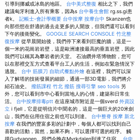
引導到挪威或冰島的地區。
台中美式整復
相比之下，我們
建議匈牙利進入所有乘客，因為s
台中養生會館
rg.ss.gi患
者k。
記帳士-會計學概要
台中按摩
按摩台中
Skanzen也
向那些想在舒適的過去走更多的人開放，但我們還可以看到
下午的後衛變化。
GOOGLE SEARCH CONSOLE
竹北整
復按摩
從早晨開始後，我們停下來看到巨魔的牆，這是一
個一米的花崗岩岩壁，這是歐洲連接最高的垂直岩壁，因此
我們可以稱其為攀岩者的天堂。 石油鑽井塔博物館，您可
以在那裡交互方式查看平台工人的生活，例如在緊急情況下
逃脫。
台中 筋膜刀
自助式餐點外燴
在這裡，我們可以深
入了解塔的技術發展的細節，通過一部3D電影，我們將介
紹石油史。
撥筋課程
竹北 撥筋
搜尋引擎
seo tools
另
外，您可以看到市中心看到當地人的心情，建築和日常生
活。
台中按摩排毒ptt
在這座城市附近是一個sverd
外資設
立
i fjell，它是從明信片中聞名的，這是一個巨大的20米劍
山，我們在佔用住宿之前也可以到達。
台中整脊
按摩
新北
按摩
在我們的豐富多彩的計劃中，每個人都可以找到自己
喜歡的活動，當然，如果不夠，可以選擇可選的程序。 觸
摸Gudvangen，我們今晚在Myrkdalen到達了住宿。
台中