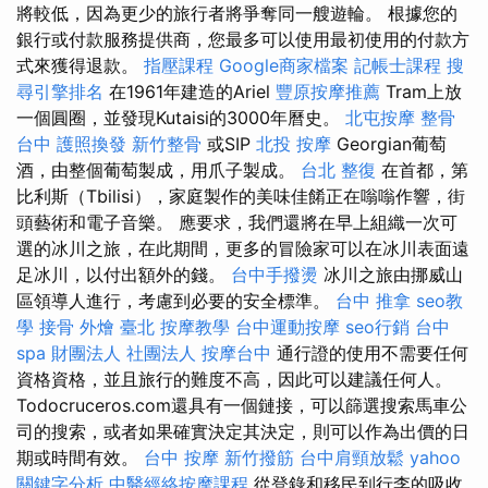
將較低，因為更少的旅行者將爭奪同一艘遊輪。 根據您的
銀行或付款服務提供商，您最多可以使用最初使用的付款方
式來獲得退款。
指壓課程
Google商家檔案
記帳士課程
搜
尋引擎排名
在1961年建造的Ariel
豐原按摩推薦
Tram上放
一個圓圈，並發現Kutaisi的3000年曆史。
北屯按摩
整骨
台中
護照換發
新竹整骨
或SIP
北投 按摩
Georgian葡萄
酒，由整個葡萄製成，用爪子製成。
台北 整復
在首都，第
比利斯（Tbilisi），家庭製作的美味佳餚正在嗡嗡作響，街
頭藝術和電子音樂。 應要求，我們還將在早上組織一次可
選的冰川之旅，在此期間，更多的冒險家可以在冰川表面遠
足冰川，以付出額外的錢。
台中手撥燙
冰川之旅由挪威山
區領導人進行，考慮到必要的安全標準。
台中 推拿
seo教
學
接骨
外燴 臺北
按摩教學
台中運動按摩
seo行銷
台中
spa
財團法人 社團法人
按摩台中
通行證的使用不需要任何
資格資格，並且旅行的難度不高，因此可以建議任何人。
Todocruceros.com還具有一個鏈接，可以篩選搜索馬車公
司的搜索，或者如果確實決定其決定，則可以作為出價的日
期或時間有效。
台中 按摩
新竹撥筋
台中肩頸放鬆
yahoo
關鍵字分析
中醫經絡按摩課程
從登錄和移民到行李的吸收