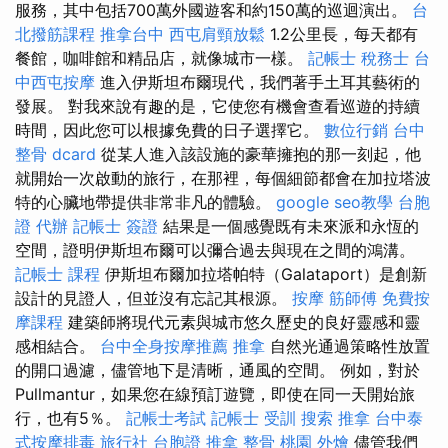
服務，其中包括700萬外國遊客和約150萬的巡迴演出。
台
北撥筋課程
推拿台中
西屯肩頸放鬆
1.2公里長，每天都有
餐館，咖啡館和精品店，就像城市一樣。
記帳士 稅務士
台
中西屯按摩
進入伊斯坦布爾現代，我們著手土耳其藝術的
發展。 對我來說有趣的是，它使您有機會查看巡遊的持續
時間，因此您可以根據免費的日子選擇它。
數位行銷
台中
整骨 dcard
從某人進入該設施的豪華擁抱的那一刻起，他
就開始一次啟動的旅行，在那裡，每個細節都會在加拉塔波
特的心臟地帶提供非常非凡的體驗。
google seo教學
台胞
證 代辦
記帳士 簽證
結果是一個感覺既有未來派和永恆的
空間，證明伊斯坦布爾可以彌合過去與現在之間的鴻溝。
記帳士 課程
伊斯坦布爾加拉塔帕特（Galataport）是創新
設計的見證人，但並沒有忘記其根源。
按摩
筋師傅
免費按
摩課程
建築師將現代元素與城市悠久歷史的良好靈感和靈
感相結合。
台中全身按摩推薦
推拿
自然光通過策略性放置
的開口過濾，儘管地下是清晰，通風的空間。 例如，對於
Pullmantur，如果您在線預訂遊覽，即使在同一天開始旅
行，也有5％。
記帳士考試
記帳士 受訓
搜索
推拿
台中泰
式按摩排毒
旅行社 台胞證
推拿 整骨
桃園 外燴
儘管我們