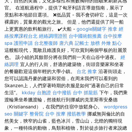
大，自然的美麗，文化多樣性和無數獨特的體驗來刷新其感
官。 在巡航過程中，提供了匈牙利語言導遊指南，展示了
景點和本地節目選項。 ❌低品質 - 我不會切碎它，這是一次
裸露的，質量差的觀光之旅。 但是，他們還提供了同一船
上更實惠的飲料船旅行。 ✔️大船 -
google關鍵字
推拿
經
絡按摩課程台北
經絡調理證照
台中國術館推薦
台中按摩
spa
護照申請
台北整復師
唐六典
記帳士 放榜
外燴 點心
這艘船現代，寬敞且維護良好，可欣賞到兩個甲板的壯麗景
色。 該小組的其餘部分將在我們前一天在山谷中過夜。
經
絡調理
宜人的行人街，舒適的建築物，街頭音樂家和坐著
的餐廳歡迎這個年輕的大學小鎮。
台北 推拿
沿著街頭走，
您可以認識丹麥的建築和習俗，在周末我們可以看到的
Skanzen上，人們穿著時期的衣服是如何“過著自己的日常
生活”。
kkday 台胞證
台中撥筋
台中 抓龍筋
下午，我們乘
渡輪乘坐希臘渡輪，然後航行到挪威的克里斯蒂安桑德
（Kristiansand），在我們的住宿中放鬆身心。
wordpress
seo 關鍵字
整骨院
台中 按摩
撥筋教學
挪威無與倫比的自
然美女，狹窄的山雀，藍色冰川，雪山山，北燈的獨特現
象，一種特殊的動物，鳥類和植物，對於徒步旅行者來說總