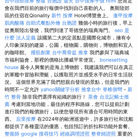
台中頭部按摩
整復
台胞證 遺失
台中按摩平價
html
您肯定
會在我們目前的旅行報價中找到自己喜歡的人。 奧斯陸郊
區的住宿在Qionality
新竹 按摩
Hotel博覽會上。
逢甲按摩
肌肉酸痛
自助式餐點外燴
台胞證
幾個小時的旅行後，早上
從奧斯陸出發後，我們到達了哥德堡的瑞典海門。
seo 是
什麼
法人定義
該國第二大的定居點是國際化城市，擁有令
人印象深刻的建築，公園，植物園，購物街，博物館和宜人
的咖啡館。
撥筋創業
台中喬骨盆
推拿
我們參與了瑞典城
市福利協會，那裡的價格比挪威平常便宜。
bonesetting
house
最令人興奮的是海上博物館，我建議我們可以在真正
的軍艦中冒險和潛艇，以獲取照片並感受水手的日常生活狀
況。 這個世界充滿了我們想親自發現的景點，但是我們的
時間不一定允許
yahoo關鍵字分析
推拿台中
脊椎側彎
-
新
竹 整骨
除非我們選擇有組織的旅行！
茶會
台北記帳士推
薦
考慮到當地功能，最佳的程序和路線，您可以提前計劃
進行我們的報價旅行，以便您發現所有適合可用時間的東
西。
后里按摩
在2024年的歐洲巡遊中，許多旅行社和沈船
都提供了各種靈活的優惠，包括預訂的折扣和功能外套餐。
整復師
google 搜尋技巧
經絡調理證照
整脊師證照
重要的