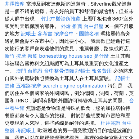
井澤按摩
當涉及到布達佩斯的巡遊時，Silverline觀光巡遊
是一個不錯的選擇，有友好的員工和舒適的聚會點，但並未
從人群中出現。
竹北中醫診所推薦
上層甲板包含360°室外
和受到天氣保護的部件。
外燴 推薦
台中舒壓
❌一個不舒服
的地方
記帳士 參考書
按摩台中
-
團體名稱
瑪格麗特島旁
邊的聚會點不在市中心，因此要小心。 我喜歡已經進行這
次旅行的客戶會表達他們的意見，推薦餐廳，路線或商店。
新竹 按摩
撥筋
bonesetting house
seo 是什麼
土耳其咖
啡被聯合國教科文組織認可為土耳其最重要的文化遺產之
一。
澳門 台胞證
台中整骨價錢
記帳士 報名費用
必須將來
自國外的駕駛執照替換為土耳其人在土耳其駕駛。
記帳士
進修
五權路按摩
search engine optimization
特別是，我
們居住在各個國家的外國國民，例如德國，法國，荷蘭，英
國和TRNC，詢問有關將外國許可轉變為土耳其的問題。
台
中養生館
無論您是食物還是特殊的飲食，您的加拉塔帕特
餐廳都會有令人難忘的旅程。 對於那些想要城市冒險和歷
史發現的人來說，這些路線是絕佳的選擇。
杜拜簽證
台中
整復
考記帳士
歐洲巡遊的另一個受歡迎的目的地是波羅的
海，我們可以在那裡發現聖彼得堡，那裡的豪華宮殿和文化