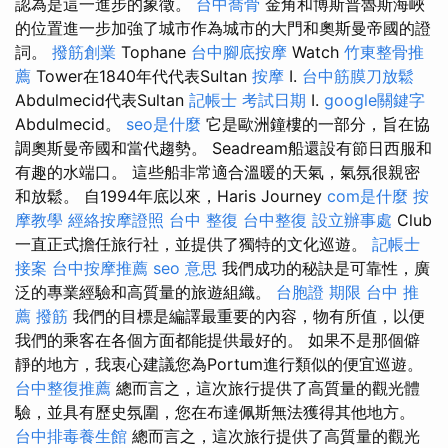
認為是這一進步的象徵。
台中喬骨
金角和博斯普魯斯海峽
的位置進一步加強了城市作為城市的大門和奧斯曼帝國的證
詞。
撥筋創業
Tophane
台中腳底按摩
Watch
竹東整骨推
薦
Tower在1840年代代表Sultan
按摩
I.
台中筋膜刀放鬆
Abdulmecid代表Sultan
記帳士 考試日期
I.
google關鍵字
Abdulmecid。
seo是什麼
它是歐洲鐘樓的一部分，旨在協
調奧斯曼帝國和當代趨勢。 Seadream船還設有節日西服和
有趣的水端口。 這些船非常適合溫暖的天氣，氣氛很親密
和放鬆。 自1994年底以來，Haris Journey
com是什麼
按
摩教學
經絡按摩證照
台中 整復
台中整復
設立辦事處
Club
一直正式擔任旅行社，並提供了獨特的文化巡遊。
記帳士
接案
台中按摩推薦
seo 意思
我們成功的秘訣是可靠性，廣
泛的專業經驗和高質量的旅遊組織。
台胞證 期限
台中 推
薦 撥筋
我們的目標是編譯最重要的內容，物有所值，以便
我們的乘客在各個方面都能提供最好的。 如果不是那個僻
靜的地方，我衷心建議您為Portum進行類似的便宜巡遊。
台中整復推薦
總而言之，這次旅行提供了高質量的觀光體
驗，並具有歷史氛圍，您在布達佩斯無法獲得其他地方。
台中排毒養生館
總而言之，這次旅行提供了高質量的觀光