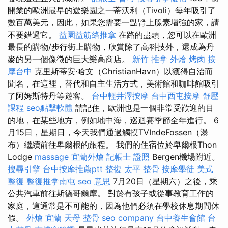
開業的歐洲最早的遊樂園之一蒂沃利（Tivoli）每年吸引了
數百萬美元，因此，如果您需要一點腎上腺素增強的家，請
不要錯過它。
益園益筋絡推拿
在路的盡頭，您可以在歐洲
最長的購物/步行街上購物，欣賞除了高科技外，還成為丹
麥的另一個像徵的巨大樂高商店。
新竹 推拿
外燴 烤肉
按
摩台中
克里斯蒂安·哈文（ChristianHavn）以獲得自治而
聞名，在這裡，替代和自主生活方式，美術館和咖啡館吸引
了阿姆斯特丹等遊客。
台中輕井澤按摩
台中西屯按摩
舒壓
課程
seo點擊軟體
請記住，歐洲也是一個非常受歡迎的目
的地，在某些地方，例如地中海，巡迴賽季節全年進行。 6
月15日，星期日，今天我們通過觸摸TVIndeFossen（瀑
布）繼續前往卑爾根的旅程。 我們的住宿位於卑爾根Thon
Lodge
massage
宜蘭外燴
記帳士 證照
Bergen機場附近。
搜尋引擎
台中按摩推薦ptt
整復
太平 整骨
按摩學徒
美式
整復
整復推拿南屯
seo 意思
7月20日（星期六）之後，乘
公共汽車前往斯德哥爾摩。 對於有孩子或從事教育工作的
家庭，這通常是不可能的，因為他們必須在學校休息期間休
假。
外燴 宜蘭
天母 整骨
seo company
台中養生會館
台