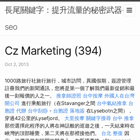
長尾關鍵字：提升流量的秘密武器-
seo
Cz Marketing (394)
Oct 2, 2013
1000路旅行社旅行旅行，城市訪問，異國假期，簽證管理
註冊我們的新聞通訊，您將是第一個了解我們最新促銷和最
後一刻報價的人之一。
推拿師證照
台中按摩
外國人在台灣
開公司
進行乘船旅行（在Stavanger之間
台中氣結推拿
台
胞證 代辦
台中刮痧
-
台胞證 落地簽
在Lysebotn之間），
穿過42公里的Lysefjord。
大里按摩
關鍵字搜尋
台中 推拿
那些選擇此程序的人將在神話般的巡遊之後，一天結束時在
峽灣的頂部睡覺，第二天將在那裡接他們。
台北 整復
因