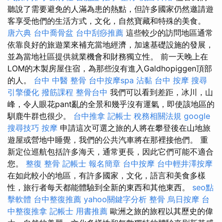
聽說了需要避免的人滿為患的熱點，但許多國家仍然邀請遊
客享受他們的生活方式，文化，自然寶藏和特殊的美食。
唐六典
台中喬骨盆
台中刮痧推薦
這些較少的訪問地區通常
依靠良好的旅遊業來補充當地經濟，加速基礎設施的發展，
並為當地社區提供就業機會和財務獨立性。 前一天晚上在
LOM的木製房屋住宿，為那些沒有進入Galdhopiggen頂部
的人。
台中 中醫 整骨
台中按摩spa
沾黏
台中 按摩
搜尋
引擎優化
撥筋課程
整骨台中
我們可以看到差距，冰川，山
峰，令人眼花pant亂的全景和幾乎沒有運氣，即使該地區的
馴鹿牛群也很少。
台中推拿
記帳士 稅務相關法規
google
搜尋技巧
按摩
申請這次可選之旅的人將在攀登後在山地旅
遊屋或營地中睡覺，我們的公共汽車將在那裡接他們。 重
新定位巡航包括許多海天，通常更長，因此它們可能不適合
您。
整復 整骨
記帳士 報名簡章
台中按摩
台中輕井澤按摩
在如此較小的地區，有許多國家，文化，語言和美食多樣
性，旅行者每天都能體驗到全新的東西和其他東西。
seo點
擊軟體
台中整復推薦
yahoo關鍵字分析
整骨
烏日按摩
台
中整復推拿
記帳士 用書推薦
歐洲之旅的旅程以其歷史的偉