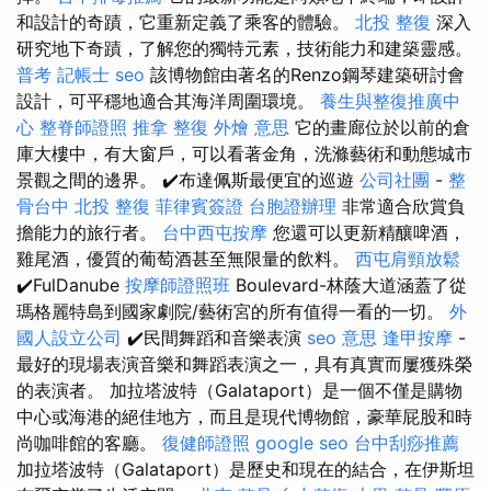
和設計的奇蹟，它重新定義了乘客的體驗。
北投 整復
深入
研究地下奇蹟，了解您的獨特元素，技術能力和建築靈感。
普考 記帳士
seo
該博物館由著名的Renzo鋼琴建築研討會
設計，可平穩地適合其海洋周圍環境。
養生與整復推廣中
心
整脊師證照
推拿 整復
外燴 意思
它的畫廊位於以前的倉
庫大樓中，有大窗戶，可以看著金角，洗滌藝術和動態城市
景觀之間的邊界。 ✔️布達佩斯最便宜的巡遊
公司社團
-
整
骨台中
北投 整復
菲律賓簽證
台胞證辦理
非常適合欣賞負
擔能力的旅行者。
台中西屯按摩
您還可以更新精釀啤酒，
雞尾酒，優質的葡萄酒甚至無限量的飲料。
西屯肩頸放鬆
✔️FulDanube
按摩師證照班
Boulevard-林蔭大道涵蓋了從
瑪格麗特島到國家劇院/藝術宮的所有值得一看的一切。
外
國人設立公司
✔️民間舞蹈和音樂表演
seo 意思
逢甲按摩
-
最好的現場表演音樂和舞蹈表演之一，具有真實而屢獲殊榮
的表演者。 加拉塔波特（Galataport）是一個不僅是購物
中心或海港的絕佳地方，而且是現代博物館，豪華屁股和時
尚咖啡館的客廳。
復健師證照
google seo
台中刮痧推薦
加拉塔波特（Galataport）是歷史和現在的結合，在伊斯坦