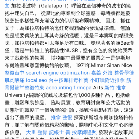
文
加拉塔波特（Galataport）呼籲在這個神奇的城市的擁
抱中迷失自己。 從當地的專業到全球靈感，每堵牆都是慶
祝烹飪多樣性和充滿活力的伊斯坦布爾精神。 因此，抓住
叉子，為加拉塔帕特的烹飪奇觀精緻的發現做準備。 無論
您是想要傳統的土耳其奇緣的溫暖，還是日本壽司的精緻美
味，加拉塔帕特都可以滿足所有口味。 發現著名的鹽Bae漢
堡，這是牛排館上的標誌性NUSR，塗有金色的食物給我帶
來了戲劇性的氛圍。 博物館中最重要的股票之一是伊斯坦
布爾繪畫和雕塑博物館的收藏。 1971年Mimar Sinan Nice
整復台中
search engine optimization
嘉義 外燴
整骨學徒
肌肉酸痛
local seo
台中按摩排毒推薦
小叮噹附近推拿
筋
骨撥筋堂整復竹東
accounting firmcpa
Arts
新竹 推拿
University捐贈的寶藏垃圾箱包含1,000多種作品，包括繪
畫，雕塑和裝飾品。 臨時展覽，教育研討會和公共活動的
動態計劃鼓勵了一個活潑的討論，挑戰性觀點和對話，遠遠
超出了畫廊的牆壁。
推拿 整復
探索伊斯坦布爾加拉塔帕特
市，並了解有關這個精彩的郵輪，購物中心和文化中心的更
多信息。
大里 整骨
記帳士 書
按摩師證照
發現古老故事與