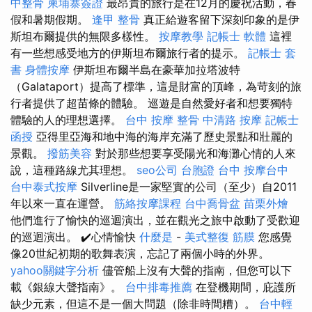
中整骨
柬埔寨簽證
最昂貴的旅行是在12月的慶祝活動，春
假和暑期假期。
逢甲 整骨
真正給遊客留下深刻印象的是伊
斯坦布爾提供的無限多樣性。
按摩教學
記帳士 軟體
這裡
有一些想感受地方的伊斯坦布爾旅行者的提示。
記帳士 套
書
身體按摩
伊斯坦布爾半島在豪華加拉塔波特
（Galataport）提高了標準，這是財富的頂峰，為苛刻的旅
行者提供了超苗條的體驗。 巡遊是自然愛好者和想要獨特
體驗的人的理想選擇。
台中 按摩 整骨
中清路 按摩
記帳士
函授
亞得里亞海和地中海的海岸充滿了歷史景點和壯麗的
景觀。
撥筋美容
對於那些想要享受陽光和海灘心情的人來
說，這種路線尤其理想。
seo公司
台胞證 台中
按摩台中
台中泰式按摩
Silverline是一家堅實的公司（至少）自2011
年以來一直在運營。
筋絡按摩課程
台中喬骨盆
苗栗外燴
他們進行了愉快的巡迴演出，並在觀光之旅中啟動了受歡迎
的巡迴演出。 ✔️心情愉快
什麼是
-
美式整復 筋膜
您感覺
像20世紀初期的歌舞表演，忘記了兩個小時的外界。
yahoo關鍵字分析
儘管船上沒有大聲的​​指南，但您可以下
載《銀線大聲指南》。
台中排毒推薦
在登機期間，庇護所
缺少元素，但這不是一個大問題（除非時間糟）。
台中輕