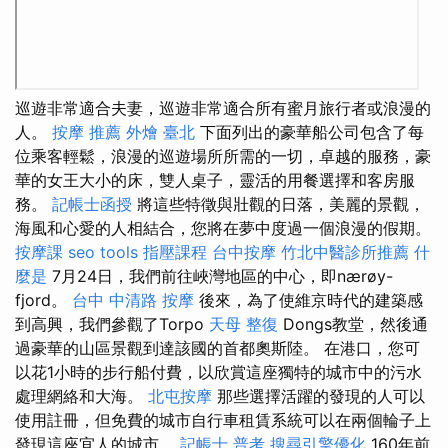
巡遊非常適合夫妻，巡遊非常適合所有蜜月旅行者或浪漫的
人。
按摩 推薦
外燴 臺北
下面列出的豪華船公司包含了每
位乘客輕鬆，浪漫的巡遊場所所需的一切，卓越的服務，豪
華的女王大小的床，雙人桌子，靈活的用餐選擇和客房服
務。
記帳士函授
將這些特徵與壯觀的日落，美麗的景觀，
海風和心愛的人相結合，您將在夢中度過一個浪漫的假期。
按摩課
seo tools
指壓課程
台中按摩
竹北中醫診所推薦
什
麼是
7月24日，我們前往峽灣地區的中心，即nærøy-
fjord。
台中 中清路 按摩
後來，為了使維京時代的建築感
到高興，我們參觀了Torpo
天母 整復
Dongs教堂，然後通
過豪華的山區景觀到達該國的首都奧斯陸。 在港口，您可
以花1小時的步行船付費，以欣賞這座獨特的城市中的污水
處理網絡和大海。
北屯按摩
那些選擇活躍的發現的人可以
使用註冊，但免費的城市自行車租賃系統可以在兩個輪子上
發現這座宜人的城市。
記帳士 普考
搜尋引擎優化
160年前