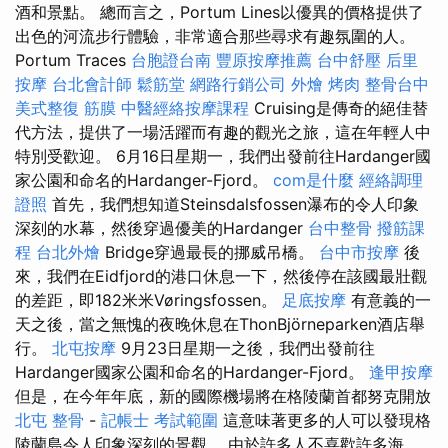
酒和景點。 總而言之，Portum Lines以優異的價格提供了
出色的河流步行體驗，非常適合那些尋求有趣氛圍的人。
Portum Traces
台胞證台南
豐原按摩推薦
台中舒壓
后里
按摩
台北會計師
鬆筋堂
網路行銷公司
外燴 烤肉
整骨台中
美式整復 筋膜
中醫經絡按摩課程
Cruising是傳奇的絕佳替
代方法，提供了一場活躍而有趣的觀光之旅，這在年輕人中
特別受歡迎。 6月16日星期一，我們出發前往Hardanger國
家公園和命名的Hardanger-Fjord。
com是什麼
經絡調理
證照
首先，我們想知道Steinsdalsfossen瀑布的令人印象
深刻的水幕，然後穿過優美的Hardanger
台中整骨
撥筋課
程
台北外燴
Bridge穿過最長的挪威吊橋。
台中市按摩
後
來，我們在Eidfjord的港口休息一下，然後停在該國最壯觀
的差距，即182米米Vøringsfossen。
足底按摩
有意義的一
天之後，當之無愧的夜晚休息在ThonBjörneparken酒店舉
行。
北屯按摩
9月23日星期一之後，我們出發前往
Hardanger國家公園和命名的Hardanger-Fjord。
逢甲按摩
但是，在今年年底，新的國際機場將在格陵蘭首都努克開放
北屯 整骨
-
記帳士 考試範圍
這意味著更多的人可以發現格
陵蘭島令人印象深刻的景觀。 由於許多人不喜歡許多海