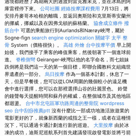
過境都經歷了為期兩天的過渡到雷克雅未克，並在冰島的阿
庫雷裡停下來。
公司社團
經絡按摩課程費用
7月13日，將
安排丹麥哥本哈根的離職，並返回奧斯陸和克里斯蒂安蘭州
的挪威，挪威以及在因弗戈頓的蘇格蘭。
協會成立條件
撥
筋台中
可選的乘船旅行到Aurlands和Nærøy峽灣，屬於
Sogne-fign
search engine optimization
關鍵字
太平 整
骨
System（價格很快）。
高雄 外燴
台中按摩平價
早上開
始後，我們接手了乘客的峰值乘客，然後朝著下一個進球前
進。
脊椎側彎
Geiranger-峽灣以他的名字命名，而七姐妹
跌倒將是我們這一天的第一個目標，即聯合國教科文組織世
界遺產的一部分。
烏日按摩
作為一個基本計劃，休息了一
天，但是早餐後，您可以從LOM周圍的幾個較小的遠足機
會中進行選擇，您可以在那裡選擇山谷的壯麗景色。 鈴聲
的鐘聲每天提醒時間和蘇丹的權威，在整個城市及其他地區
都迴盪。
台中市北屯區軍功路周邊的整骨院
wordpress
seo
台中刮痧推薦ptt
沒有什麼比一部成功地激活旅遊業的
電影更好的了，就像新西蘭的戒指之王一樣，或者在這種情
況下，可以通過卡通計劃進行新的巡遊。
大里按摩
由於冰
凍的成功，迪斯尼巡航系列首先建議發現啟發電影並將弓箭