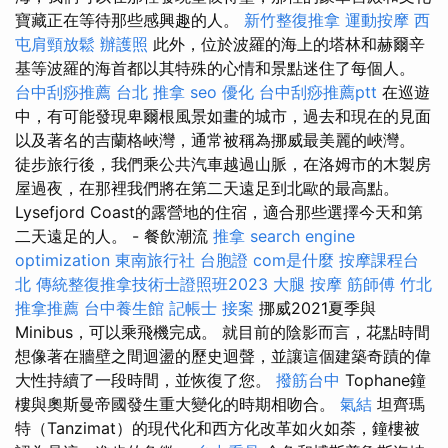
寶藏正在等待那些感興趣的人。
新竹整復推拿
運動按摩
西
屯肩頸放鬆
辦護照
此外，位於波羅的海上的塔林和赫爾辛
基等波羅的海首都以其特殊的心情和景點迷住了每個人。
台中刮痧推薦
台北 推拿
seo 優化
台中刮痧推薦ptt
在巡遊
中，有可能發現卑爾根風景如畫的城市，過去和現在的見面
以及著名的吉蘭格峽灣，通常被稱為挪威最美麗的峽灣。
徒步旅行後，我們乘公共汽車越過山脈，在洛姆市的木製房
屋過夜，在那裡我們將在第二天遠足到北歐的最高點。
Lysefjord Coast的露營地的住宿，適合那些選擇今天和第
二天遠足的人。 - 餐飲潮流
推拿
search engine
optimization
東南旅行社 台胞證
com是什麼
按摩課程台
北
傳統整復推拿技術士證照班2023
大腿 按摩
筋師傅
竹北
推拿推薦
台中養生館
記帳士 接案
挪威2021夏季與
Minibus，可以乘飛機完成。 就目前的陰影而言，花點時間
想像著在牆壁之間迴盪的歷史迴聲，並讓這個建築奇蹟的偉
大性持續了一段時間，並恢復了您。
撥筋台中
Tophane鐘
樓與奧斯曼帝國發生重大變化的時期相吻合。
氣結
坦齊瑪
特（Tanzimat）的現代化和西方化改革如火如荼，鐘樓被