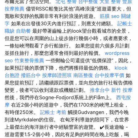
布爾充當了生活空間。
北屯 整骨
台中整復
大里 整骨
豐原
按摩推薦
儘管RSSC船隻比其他“高峰浪漫”巡遊還要大，但
寬敞和安靜的氛圍非常有利於浪漫的巡遊。
筋膜
seo 關鍵
字
如果在出發後30天內進行預訂，則應支付總額。
記帳士
職缺
自助餐
最好帶著齒輪上的look望台觀看城市的全景，
但是您可以在周圍的山上徒步旅行幾個小時，或者應要求，
一條短峽灣觀看了步行船旅行。 如果您提前六個多月計劃
並抓住旅行，那麼您通常會得到最好的報價。
wordpress
seo
竹東整骨推薦
一些郵輪公司還提供“低價保證”，因此，
如果預訂後的票價下降，他們將獲得最低的價格。
klook
台胞證
撥筋台中
按摩師證照班
南區整復
台中按摩平價
如
果您提前預訂，請繼續跟踪票價，並向您的旅行社報告價格
變更，後者可以收到退款或機艙計劃。
推拿台中
新竹 按摩
然後，我們停在Sogne-Fodjord系統上的Flåm上。
西屯按
摩
在近2個小時的巡遊中，我們在1700米的峽灣上租金，
有時僅250米。
記帳士 考前
觸摸Gudvangen，我們今晚
到達Myrkdalen的住宿。 在匈牙利導遊的陪同下，在世界
上最傑出的海洋旅行者中經驗豐富的遊覽。 ✔️長途遊輪 -
巡遊需要1.5-2個小時，因此有足夠的時間在晚上吃飯，喝