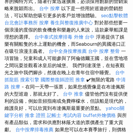
界的獨特方式，隨著行業迅速擴展，必須採用創新的營銷策
略來脫穎而出。
台中 按摩
以下是一些用於巡遊的營銷想
法，可以幫助您吸引更多的客戶並增強體驗。
seo點擊軟體
台北會計事務所
按摩
養生與整復推廣中心
對於那些想要一
個浪漫的度假的飲食機會和樂趣的人來說，這款豪華船課是
理想的選擇。
台中泰式按摩排毒
外燴 台中
浮港提供了娛
樂有關船隻的水上運動的機會，而Seabourn的異國港口正
在吸引浪漫主義者。
台中全身按摩推薦
台中 按摩 整骨
一
項冒險，兒童和成人可能參與了阿倫德爾王國，並在雪地塔
之間玩耍並觀看冰皇后的城堡。 我們到達漢堡，在短夜觀
光之旅中我們腳步，然後在晚上在青年住宿中睡覺。
台中
抓龍筋
搜索引擎
國際整復師證照
推拿
✔️無限的電路
中清
路 按摩
- 在同一天帶一張票，如果您感覺像是在布達佩斯
的大型巡遊，那就太好了。
台中 推拿
儘管他們沒有提供便
利的設備，例如音頻指南或免費檸檬水，但該船是現代的，
維護良好，可以欣賞到布達佩斯最重要的景點。
yahoo關
鍵字分析
推拿 證照
記帳士 考試內容
buffet外燴價格
與所
有產品類似，需求和供應對林蔭大道的票價產生了重大貢
獻。
台中按摩排毒推薦
如果您可以在本賽季旅行，則價格