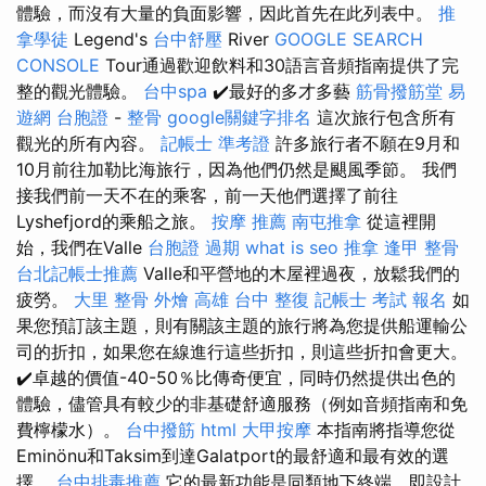
體驗，而沒有大量的負面影響，因此首先在此列表中。
推
拿學徒
Legend's
台中舒壓
River
GOOGLE SEARCH
CONSOLE
Tour通過歡迎飲料和30語言音頻指南提供了完
整的觀光體驗。
台中spa
✔️最好的多才多藝
筋骨撥筋堂
易
遊網 台胞證
-
整骨
google關鍵字排名
這次旅行包含所有
觀光的所有內容。
記帳士 準考證
許多旅行者不願在9月和
10月前往加勒比海旅行，因為他們仍然是颶風季節。 我們
接我們前一天不在的乘客，前一天他們選擇了前往
Lyshefjord的乘船之旅。
按摩 推薦
南屯推拿
從這裡開
始，我們在Valle
台胞證 過期
what is seo
推拿
逢甲 整骨
台北記帳士推薦
Valle和平營地的木屋裡過夜，放鬆我們的
疲勞。
大里 整骨
外燴 高雄
台中 整復
記帳士 考試 報名
如
果您預訂該主題，則有關該主題的旅行將為您提供船運輸公
司的折扣，如果您在線進行這些折扣，則這些折扣會更大。
✔️卓越的價值-40-50％比傳奇便宜，同時仍然提供出色的
體驗，儘管具有較少的非基礎舒適服務（例如音頻指南和免
費檸檬水）。
台中撥筋
html
大甲按摩
本指南將指導您從
Eminönu和Taksim到達Galatport的最舒適和最有效的選
擇。
台中排毒推薦
它的最新功能是同類地下終端，即設計