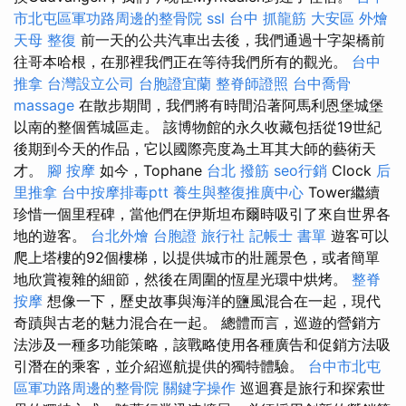
市北屯區軍功路周邊的整骨院
ssl
台中 抓龍筋
大安區 外燴
天母 整復
前一天的公共汽車出去後，我們通過十字架橋前
往哥本哈根，在那裡我們正在等待我們所有的觀光。
台中
推拿
台灣設立公司
台胞證宜蘭
整脊師證照
台中喬骨
massage
在散步期間，我們將有時間沿著阿馬利恩堡城堡
以南的整個舊城區走。 該博物館的永久收藏包括從19世紀
後期到今天的作品，它以國際亮度為土耳其大師的藝術天
才。
腳 按摩
如今，Tophane
台北 撥筋
seo行銷
Clock
后
里推拿
台中按摩排毒ptt
養生與整復推廣中心
Tower繼續
珍惜一個里程碑，當他們在伊斯坦布爾時吸引了來自世界各
地的遊客。
台北外燴
台胞證 旅行社
記帳士 書單
遊客可以
爬上塔樓的92個樓梯，以提供城市的壯麗景色，或者簡單
地欣賞複雜的細節，然後在周圍的恆星光環中烘烤。
整脊
按摩
想像一下，歷史故事與海洋的鹽風混合在一起，現代
奇蹟與古老的魅力混合在一起。 總體而言，巡遊的營銷方
法涉及一種多功能策略，該戰略使用各種廣告和促銷方法吸
引潛在的乘客，並介紹巡航提供的獨特體驗。
台中市北屯
區軍功路周邊的整骨院
關鍵字操作
巡迴賽是旅行和探索世