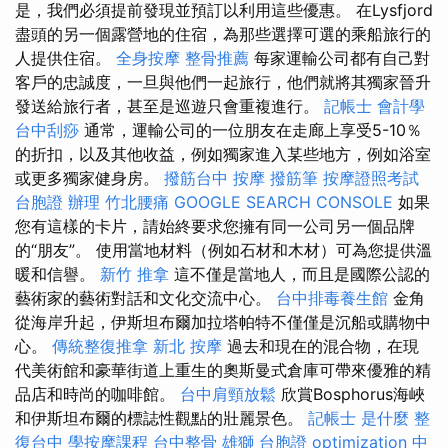
是，我們必須提前發現並預訂以利用這些優惠。 在Lysfjord
盡頭的另一個露營地的住宿，為那些選擇可選的乘船旅行的
人提供住宿。
全身按摩
整骨推薦
每家運輸公司都有自己對
客戶的忠誠度，一旦與他們一起旅行，他們就將其獨家晉升
發送給旅行者，甚至是巡遊只會重複進行。
記帳士 會計學
台中刮痧
通常，運輸公司的一位朋友在走廊上享受5-10％
的折扣，以及其他收益，例如獨家進入某些地方，例如浴室
或更多獨家健身房。
撥筋台中
按摩
撥筋筆
按摩證照考試
台胞證 辦理
竹北腰痛
GOOGLE SEARCH CONSOLE
如果
您有這樣的卡片，請始終要求您擁有同一公司另一個品牌
的“朋友”。 使用當地材料（例如石材和木材）可為您提供溫
暖和信譽。
新竹 推拿
這不僅是當地人，而且是國際公認的
藝術家的藝術對話和文化交流中心。
台中排毒養生館
金角
從海岸升起，伊斯坦布爾加拉塔帕特不僅僅是沉船或購物中
心。
傳統整復推拿
新北 按摩
過去和現在的混合物，在現
代美術館和豪華街道上重生的奧斯曼式倉庫可帶來優雅的精
品店和時尚的咖啡館。
台中肩頸放鬆
欣賞Bosphorus海峽
和伊斯坦布爾的標誌性觀點的壯麗景色。
記帳士 是什麼
整
復台中
學按摩課程
台中整骨
雄獅 台胞證
optimization 中