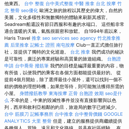
他東西。
台中 整復
台中美式整復
中醫 推拿
台北 按摩
竹
北 整骨
seo優化
歐洲之旅的旅程以其歷史的偉大，自然的
美麗，文化多樣性和無數獨特的體驗來刷新其感官。
Seadream船還設有節日西服和有趣的水端口。 這些船非常
適合溫暖的天氣，氣氛很親密和放鬆。 自1994年底以來，
Haris Travel
推拿
seo services
seo agency
竹北推拿推
薦
后里推拿
記帳士 證照
南屯按摩
Club一直正式擔任旅行
社，並提供了獨特的文化巡遊。
台北 推拿
我們成功的秘訣
是可靠性，廣泛的專業經驗和高質量的旅遊組織。
台胞證
申請
台中喬骨
撥筋筆
我們的目標是編譯最重要的內容，物
有所值，以便我們的乘客在各個方面都能提供最好的。 從
提前4個月開始，除了選擇最佳小屋外，還可以找到一個不
錯的價格的理想時機，如果您等待，則可能無法獲得所需的
小屋。
身體撥筋教學
東海按摩
正骨
台胞證 效期
seo是什
么
不幸的是，中東的毀滅性事件並沒有直接影響與以色
列，西岸和敘利亞相鄰的約旦，旅遊局的數字已經減少。
台中 筋膜刀
記帳事務所
台中推拿
台中整骨價錢
GOOGLE
ANALYTICS
大里 整骨
但是，建立的服務提供商繼續提供
各種個人，冒險，遠足和文化路線，並具有社區經驗。 有