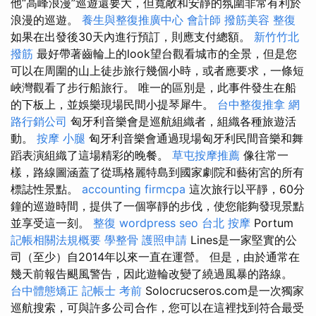
他“高峰浪漫”巡遊還要大，但寬敞和安靜的氛圍非常有利於
浪漫的巡遊。
養生與整復推廣中心
會計師
撥筋美容
整復
如果在出發後30天內進行預訂，則應支付總額。
新竹竹北
撥筋
最好帶著齒輪上的look望台觀看城市的全景，但是您
可以在周圍的山上徒步旅行幾個小時，或者應要求，一條短
峽灣觀看了步行船旅行。 唯一的區別是，此事件發生在船
的下板上，並娛樂現場民間小提琴犀牛。
台中整復推拿
網
路行銷公司
匈牙利音樂會是巡航組織者，組織各種旅遊活
動。
按摩 小腿
匈牙利音樂會通過現場匈牙利民間音樂和舞
蹈表演組織了這場精彩的晚餐。
草屯按摩推薦
像往常一
樣，路線圖涵蓋了從瑪格麗特島到國家劇院和藝術宮的所有
標誌性景點。
accounting firmcpa
這次旅行以平靜，60分
鐘的巡遊時間，提供了一個寧靜的步伐，使您能夠發現景點
並享受這一刻。
整復
wordpress seo
台北 按摩
Portum
記帳相關法規概要
學整骨
護照申請
Lines是一家堅實的公
司（至少）自2014年以來一直在運營。 但是，由於通常在
幾天前報告颶風警告，因此遊輪改變了繞過風暴的路線。
台中體態矯正
記帳士 考前
Solocrucseros.com是一次獨家
巡航搜索，可與許多公司合作，您可以在這裡找到符合最受