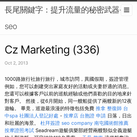
長尾關鍵字：提升流量的秘密武器-
seo
Cz Marketing (336)
Oct 2, 2013
1000路旅行社旅行旅行，城市訪問，異國假期，簽證管理
例如，您可以創建突出家庭友好的活動或夫妻舒適的消息。
您還可以根據客戶以前的巡航經驗或他們喜歡的目的地來針
對客戶。 然後，從6月開始，同一艘船提供了兩艘新的12夜
遊輪。 畢竟，巡遊最浪漫的特徵包括免費
推拿
整復師
台
中spa
社團法人登記好處
-
按摩店
台胞證 申請
日落，日出
和壯麗的海景。
杜拜簽證
seo company
南屯國術館推薦
按摩證照考試
Seadream遊艇俱樂部經營兩艘類似全義遊艇