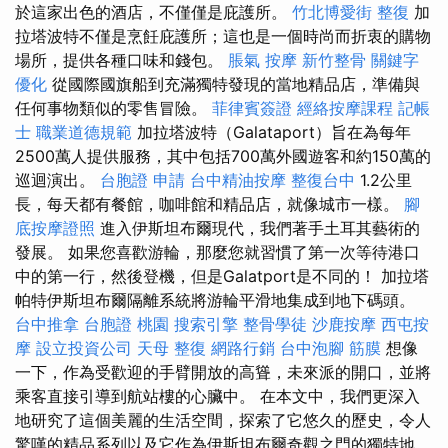
於這家出色的酒店，不僅僅是庇護所。
竹北博愛街 整復
加
拉塔波特不僅是烹飪庇護所；這也是一個時尚而折衷的購物
場所，提供各種口味和錢包。
脹氣 按摩
新竹整骨
關鍵字
優化
從國際國旗船到充滿獨特發現的當地精品店，準備與
任何事物類似的零售冒險。
菲律賓簽證
經絡按摩課程
記帳
士 職業道德規範
加拉塔波特（Galataport）旨在為每年
2500萬人提供服務，其中包括700萬外國遊客和約150萬的
巡迴演出。
台胞證 申請
台中精油按摩
整復台中
1.2公里
長，每天都有餐館，咖啡館和精品店，就像城市一樣。
腳
底按摩證照
進入伊斯坦布爾現代，我們著手土耳其藝術的
發展。 如果您喜歡游輪，那麼您就習慣了第一次等待港口
中的第一行，然後登機，但是Galatport是不同的！ 加拉塔
帕特伊斯坦布爾隔離系統將游輪平滑地集成到地下碼頭。
台中推拿
台胞證 桃園
搜索引擎
整骨學徒
沙鹿按摩
西屯按
摩
設立投資公司
天母 整復
網路行銷
台中泡腳
筋膜
想像
一下，作為受歡迎的手臂開放的高聳，未來派的開口，並將
乘客直接引導到航站樓的心臟中。 在本文中，我們更深入
地研究了這個美麗的生活空間，探索了它悠久的歷史，令人
驚嘆的精品系列以及它作為伊斯坦布爾奇觀之門的獨特地