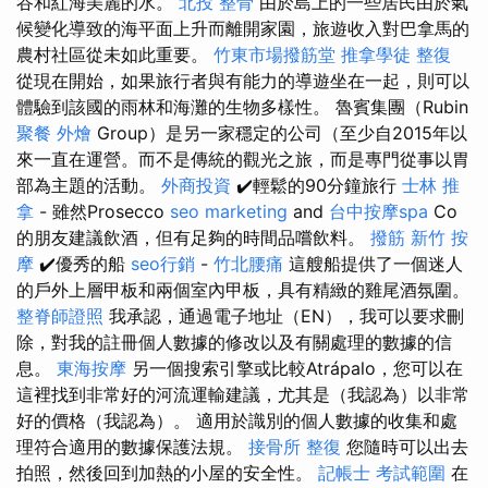
谷和紅海美麗的水。
北投 整骨
由於島上的一些居民由於氣
候變化導致的海平面上升而離開家園，旅遊收入對巴拿馬的
農村社區從未如此重要。
竹東市場撥筋堂
推拿學徒
整復
從現在開始，如果旅行者與有能力的導遊坐在一起，則可以
體驗到該國的雨林和海灘的生物多樣性。 魯賓集團（Rubin
聚餐 外燴
Group）是另一家穩定的公司（至少自2015年以
來一直在運營。而不是傳統的觀光之旅，而是專門從事以胃
部為主題的活動。
外商投資
✔️輕鬆的90分鐘旅行
士林 推
拿
- 雖然Prosecco
seo marketing
and
台中按摩spa
Co
的朋友建議飲酒，但有足夠的時間品嚐飲料。
撥筋
新竹 按
摩
✔️優秀的船
seo行銷
-
竹北腰痛
這艘船提供了一個迷人
的戶外上層甲板和兩個室內甲板，具有精緻的雞尾酒氛圍。
整脊師證照
我承認，通過電子地址（EN），我可以要求刪
除，對我的註冊個人數據的修改以及有關處理的數據的信
息。
東海按摩
另一個搜索引擎或比較Atrápalo，您可以在
這裡找到非常好的河流運輸建議，尤其是（我認為）以非常
好的價格（我認為）。 適用於識別的個人數據的收集和處
理符合適用的數據保護法規。
接骨所
整復
您隨時可以出去
拍照，然後回到加熱的小屋的安全性。
記帳士 考試範圍
在