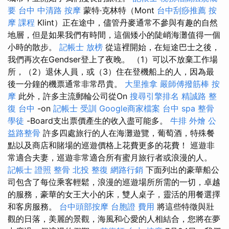
要
台中 中清路 按摩
蒙特·克林特（Mont
台中刮痧推薦
按
摩 課程
Klint）正在途中，儘管丹麥通常不參與有趣的自然
地層，但是如果我們有時間，這個矮小的陡峭海灘值得一個
小時的散步。
記帳士 放榜
從這裡開始，在短途巴士之後，
我們再次在Gendser登上了夜晚。 （1）可以不放棄工作場
所，（2）退休人員，或（3）住在登機船上的人，因為最
後一分鐘的機票通常非常昂貴。
大里推拿
嚴師傅撥筋棒
按
摩
此外，許多主流郵輪公司從On
搜尋引擎排名
精誠路 整
復 台中
-on
記帳士 受訓
Google商家檔案
台中 spa
整骨
學徒
-Board支出票價產生的收入盡可能多。
牛排 外燴
公
益路整骨
許多四處旅行的人在海灘遊覽，葡萄酒，特殊餐
點以及商店和賭場的巡遊價格上花費更多的花費！ 巡遊非
常適合夫妻，巡遊非常適合所有蜜月旅行者或浪漫的人。
記帳士 證照
整骨
北投 整復
網路行銷
下面列出的豪華船公
司包含了每位乘客輕鬆，浪漫的巡遊場所所需的一切，卓越
的服務，豪華的女王大小的床，雙人桌子，靈活的用餐選擇
和客房服務。
台中頭部按摩
台胞證 費用
將這些特徵與壯
觀的日落，美麗的景觀，海風和心愛的人相結合，您將在夢