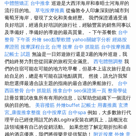
中體態矯正
台中推拿
巡遊是大西洋海岸和泰晤士河海岸的
流行目的地。
草屯按摩推薦
從倫敦令人印象深刻的城市到
葡萄牙海岸，發現了文化和美食經歷。 我們保證通過受過
良好培訓，經過良好培訓的旅行社，經驗豐富的銷售同事以
及準備好，準備好的導遊的最高質量。 - 下午茶餐飲
台中
整骨
下午茶 外燴
seo點擊軟體
yahoo關鍵字分析
經絡按
摩證照
按摩課程台北
台灣 按摩
台中 抓龍筋
台中按摩推薦
記帳士 試題
無論是一日郊遊旅行還是3週的海外巡遊，我
們始終努力對您從回家的旅程完全滿意。
西屯體態調整
我
們的住宿可能在可能的地方吃早餐，但基本上這次旅行是自
給自足的，總是有可能在該地點購買。 然後，請允許我幫
助您選擇最適合該主題的指南的最合適的乘船旅行。
台中
西區整骨
台中 抓龍筋
推拿台中
seo保證第一頁
整骨學徒
註冊並嘗試收集所有有用的信息，以幫助您組織下一個流行
病的目的地。
美容撥筋
外燴buffet
記帳士 用書推薦
玄濟
宮_康復推拿整復
台中按摩店
台中spa
例如，大多數旅行代
理平台已經使用詛咒的表Logitra安裝在網頁上，該概況在
該領域擁有自己的促銷活動。 如果您想了解定期折扣和卓
越的酒店優惠，我們將很樂意提供幫助！
附近按摩
外燴 意