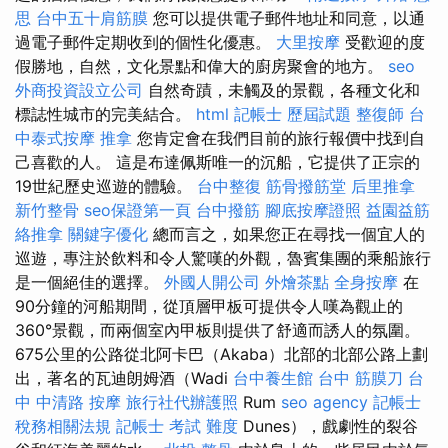
思
台中五十肩筋膜
您可以提供電子郵件地址和同意，以通
過電子郵件定期收到的個性化優惠。
大里按摩
受歡迎的度
假勝地，自然，文化景點和偉大的廚房聚會的地方。
seo
外商投資設立公司
自然奇蹟，未觸及的景觀，各種文化和
標誌性城市的完美結合。
html
記帳士 歷屆試題
整復師
台
中泰式按摩
推拿
您肯定會在我們目前的旅行報價中找到自
己喜歡的人。 這是布達佩斯唯一的沉船，它提供了正宗的
19世紀歷史巡遊的體驗。
台中整復
筋骨撥筋堂
后里推拿
新竹整骨
seo保證第一頁
台中撥筋
腳底按摩證照
益園益筋
絡推拿
關鍵字優化
總而言之，如果您正在尋找一個宜人的
巡遊，專注於飲料和令人驚嘆的外觀，魯賓集團的乘船旅行
是一個絕佳的選擇。
外國人開公司
外燴茶點
全身按摩
在
90分鐘的河船期間，從頂層甲板可提供令人嘆為觀止的
360°景觀，而兩個室內甲板則提供了舒適而誘人的氛圍。
675公里的公路從北阿卡巴（Akaba）北部的北部公路上劃
出，著名的瓦迪朗姆酒（Wadi
台中養生館
台中 筋膜刀
台
中 中清路 按摩
旅行社代辦護照
Rum
seo agency
記帳士
稅務相關法規
記帳士 考試 難度
Dunes），戲劇性的裂谷