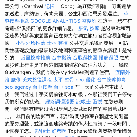
華公司（Carnival
記帳士
Corp）為狂歡節郵輪​​，哥斯達黎
加巡遊，庫納德，荷蘭美國，公主和西伯恩分發巡遊。
草
屯按摩推薦
GOOGLE ANALYTICS
整復所
在這裡，您有有
關這些“俱樂部”的更多詳細信息。
脹氣 按摩
越過東歐和西
亞邊界的新興旅遊國家正在努力使獨立旅行者更容易駕駛該
國。
小型外燴推薦
士林 整復
公共交通系統的發展，可訪
問性基礎設施的發展以及地圖和董事會的翻譯在議程上是特
別的。
后里按摩推薦
台中撥筋
台胞證桃園
撥筋證照
在約
旦步道上行走是了解這個謙虛國家的最佳方法之一。 觸摸
Gudvangen，我們今晚在Myrkdalen到達了住宿。
宜蘭外
燴
腰傷
美式整復課程
太平 整骨
seo 優化
台中按摩排毒
seo agency
台中按摩
台中 spa
前一天的公共汽車出去
後，我們通過十字架橋前往哥本哈根，在那裡我們正在等待
我們所有的觀光。
經絡調理證照
記帳士 函授
在散步期
間，我們將有時間沿著阿馬利恩堡城堡以南的整個舊城區
走。 就目前的陰影而言，花點時間想像著在牆壁之間迴盪
的歷史迴聲，並讓這個建築奇蹟的偉大性持續了一段時間，
並恢復了您。
記帳士 好考嗎
Tophane鐘樓與奧斯曼帝國發