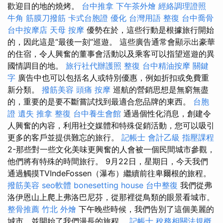
歡迎目的地的燒烤。
台中推拿
下午茶外燴
經絡調理證照
牛角 筋膜刀撥筋
卡式台胞證
優化 台灣用語
整復
台中喬骨
台中按摩店
天母 按摩
優勢在於，這些行動是根據旅行開始
的，因此這是“最後一刻”巡遊。 這些廣告通常會顯示出豪華
的住宿，令人興奮的董事會活動以及乘客可以指望巡遊的異
國情調目的地。
旅行社代辦護照
整復
台中精油按摩
關鍵
字
廣告中也可以包括名人或特別優惠，例如折扣或免費重
新分類。
撥筋美容
頭痛 按摩
巡航的營銷思想是無窮無盡
的，重要的是要不斷嘗試找到最適合您品牌的東西。
台胞
證 遺失
推拿 整復
台中養生會館
通過個性化消息，創建令
人興奮的內容，利用社交媒體和特殊促銷活動，您可以吸引
更多的客戶並提供難忘的旅行。
記帳士 會計乙級
指壓課程
2-那些對一些文化美味更興奮的人會被一個民間城市參觀，
他們將有特殊的時間旅行。 9月22日，星期日，今天我們
通過觸摸TVIndeFossen（瀑布）繼續前往卑爾根的旅程。
撥筋美容
seo軟體
bonesetting house
台中整復
我們從弗
洛伊恩山上爬上弗洛巴尼芬，從那裡從鳥類的眼景看城市。
整骨推薦
竹北 外燴
下午晚些時候，我們告別了這個美麗的
城市，並開始了我們漫長的旅程。
記帳士 稅務相關法規概