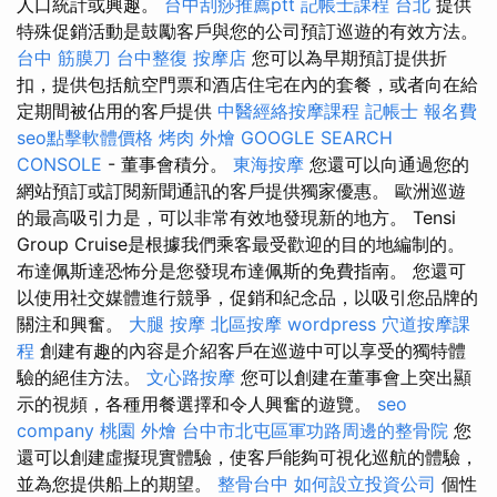
人口統計或興趣。
台中刮痧推薦ptt
記帳士課程 台北
提供
特殊促銷活動是鼓勵客戶與您的公司預訂巡遊的有效方法。
台中 筋膜刀
台中整復
按摩店
您可以為早期預訂提供折
扣，提供包括航空門票和酒店住宅在內的套餐，或者向在給
定期間被佔用的客戶提供
中醫經絡按摩課程
記帳士 報名費
seo點擊軟體價格
烤肉 外燴
GOOGLE SEARCH
CONSOLE
- 董事會積分。
東海按摩
您還可以向通過您的
網站預訂或訂閱新聞通訊的客戶提供獨家優惠。 歐洲巡遊
的最高吸引力是，可以非常有效地發現新的地方。 Tensi
Group Cruise是根據我們乘客最受歡迎的目的地編制的。
布達佩斯達恐怖分是您發現布達佩斯的免費指南。 您還可
以使用社交媒體進行競爭，促銷和紀念品，以吸引您品牌的
關注和興奮。
大腿 按摩
北區按摩
wordpress
穴道按摩課
程
創建有趣的內容是介紹客戶在巡遊中可以享受的獨特體
驗的絕佳方法。
文心路按摩
您可以創建在董事會上突出顯
示的視頻，各種用餐選擇和令人興奮的遊覽。
seo
company
桃園 外燴
台中市北屯區軍功路周邊的整骨院
您
還可以創建虛擬現實體驗，使客戶能夠可視化巡航的體驗，
並為您提供船上的期望。
整骨台中
如何設立投資公司
個性