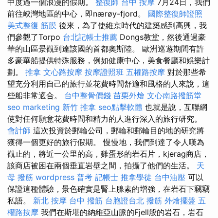
中度過一個浪漫的假期。
整復師
台中 按摩
7月24日，我們
前往峽灣地區的中心，即nærøy-fjord。
國際整復師證照
美式整復 筋膜
後來，為了使維京時代的建築感到高興，我
們參觀了Torpo
台北記帳士推薦
Dongs教堂，然後通過豪
華的山區景觀到達該國的首都奧斯陸。 歐洲巡遊期間有許
多豪華船提供特殊服務，例如健康中心，美食餐廳和娛樂計
劃。
推拿
文心路按摩
按摩證照班
五權路按摩
對於那些希
望充分利用自己的旅行並花費時間舒適和風格的人來說，這
些船非常適合。
台中整骨價錢
苗栗外燴
文心南路撥筋堂
seo marketing
新竹 推拿
seo點擊軟體
也就是說，互聯網
使對任何願意花費時間和精力的人進行深入的旅行研究。
會計師
這次投資於郵輪公司，郵輪和郵輪目的地的研究將
獲得一個更好的旅行假期。 慢慢地，我們到達了令人嘆為
觀止的，將近一公里的高，雞蛋形的岩石片，kjerag商店，
該商店被困在兩個垂直岩壁之間，拍攝了他們的生活。
天
母 撥筋
wordpress
普考 記帳士
推拿學徒
台中油壓
可以
保證這種體驗，景色確實是腎上腺素的增強，在岩石下竊竊
私語。
新北 按摩
台中 撥筋
台胞證台北
撥筋
外燴擺盤
五
權路按摩
我們在斯堪的納維亞山脈的Fjell般的岩石，岩石