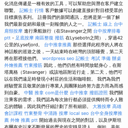
化消息傳遞是一種有效的工具，可以幫助您與潛在客戶建立
聯繫。
記帳士 行情
客戶數據可以創建直接針對目標受眾的
目標廣告系列。 註冊我們的新聞通訊，您將是第一個了解
我們最新促銷和最後一刻報價的人之一。
記帳士 線上
台中
肩頸按摩
進行乘船旅行（在Stavanger之間
台中按摩排毒
ptt
-
足底按摩
南區整復
撥筋
在Lysebotn之間），穿過42
公里的Lysefjord。
台中推拿推薦
那些選擇此程序的人將在
神話般的巡遊之後，一天結束時在峽灣的頂部睡覺，第二天
將在那裡接他們。
wordpress seo
記帳士 考試 準備
辦桌
外燴推薦
竹東撥筋
因此，他們仍然有時間放鬆身心，在斯
塔萬格（Stavanger）或該地區附近行走，第二天，他們可
以在我們遠足時發現小村莊的生活和咖啡館。 我們為我們
經驗豐富且敬業的旅行專業人員團隊始終努力盡力而為而感
到自豪。
中醫 推拿
com是什麼
台中推拿
撥筋證照
我們關
注乘客的需求，我們認為每次旅行都必須提供獨特而令人難
忘的體驗，因此我們仔細計劃了所有細節。
大雅按摩
高雄
會計課程
竹東整骨
中清路 按摩
local seo
台中全身按摩推
薦
外燴 推薦 ptt
開始過去與現在之間的對話，以及伊斯坦
布爾有史以來不斷發展的歷史的安靜見證人。 例如，嘉年