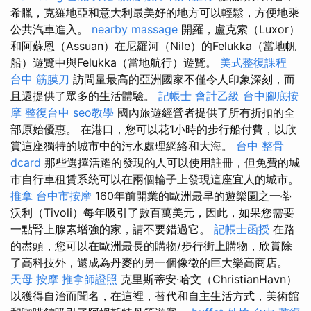
希臘，克羅地亞和意大利最美好的地方可以輕鬆，方便地乘
公共汽車進入。
nearby massage
開羅，盧克索（Luxor）
和阿蘇恩（Assuan）在尼羅河（Nile）的Felukka（當地帆
船）遊覽中與Felukka（當地航行）遊覽。
美式整復課程
台中 筋膜刀
訪問量最高的亞洲國家不僅令人印象深刻，而
且還提供了眾多的生活體驗。
記帳士 會計乙級
台中腳底按
摩
整復台中
seo教學
國內旅遊經營者提供了所有折扣的全
部原始優惠。 在港口，您可以花1小時的步行船付費，以欣
賞這座獨特的城市中的污水處理網絡和大海。
台中 整骨
dcard
那些選擇活躍的發現的人可以使用註冊，但免費的城
市自行車租賃系統可以在兩個輪子上發現這座宜人的城市。
推拿
台中市按摩
160年前開業的歐洲最早的遊樂園之一蒂
沃利（Tivoli）每年吸引了數百萬美元，因此，如果您需要
一點腎上腺素增強的家，請不要錯過它。
記帳士函授
在路
的盡頭，您可以在歐洲最長的購物/步行街上購物，欣賞除
了高科技外，還成為丹麥的另一個像徵的巨大樂高商店。
天母 按摩
推拿師證照
克里斯蒂安·哈文（ChristianHavn）
以獲得自治而聞名，在這裡，替代和自主生活方式，美術館