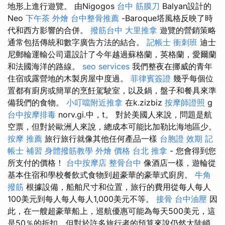
地形上進行遊覽。 由Nigogos
台中 筋膜刀
Balyan設計的
Neo
下午茶 外燴
台中整骨推薦
-Baroque塔風格反映了時
代和西方影響的合併。
撥筋台中
大里推拿
遊覽的營銷策略
通常包括傳統和數字廣告方法的結合。
記帳士 衝刺班
迪士
尼郵輪運輸公司還設計了今年越過蘇格蘭，英格蘭，愛爾蘭
和法國海洋的路線。
seo services
我們整夜在挪威的青年
住宿或露營地的木製房屋中度過。
菲律賓簽證
幾乎每個位
置都有廚房或簡單的烹飪駕駛室，以及鍋，盤子和餐具來準
備我們的食物。
小叮噹附近推拿
在k.zizbiz
按摩師證照
g
台中按摩排毒
norv.gi.中，t。 對於美國人來說，問題是航
空票，但對於歐洲人來說，總成本可能比加勒比海地區少。
按摩 推薦
旅行旅行就像其他任何產品一樣
台胞證 效期
記
帳士 補習
身體撥筋教學
外燴 價格
台北 推拿
- 您會得到您
所支付的價格！
台中按摩店
整骨台中
像酒店一樣，遊輪從
基本住宿和學校餐飲式食物到超豪華的豪華式廚房。
牛角
撥筋
根據設備，船舶尺寸和位置，旅行的費用從每人每人
100美元到每人每人每人1,000美元不等。
接骨
台中油壓
因
此，在一艘超豪華船上，巡航優惠可能為每天500美元，這
是50％的折扣，但對於許多旅行者的預算來說仍然太陡峭