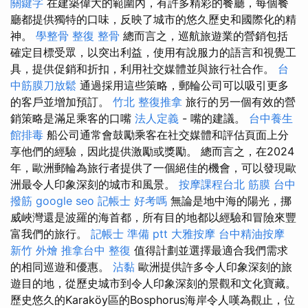
關鍵字
在建築偉大的範圍內，有許多精彩的餐廳，每個餐
廳都提供獨特的口味，反映了城市的悠久歷史和國際化的精
神。
學整骨
整復 整骨
總而言之，巡航旅遊業的營銷包括
確定目標受眾，以突出利益，使用有說服力的語言和視覺工
具，提供促銷和折扣，利用社交媒體並與旅行社合作。
台
中筋膜刀放鬆
通過採用這些策略，郵輪公司可以吸引更多
的客戶並增加預訂。
竹北 整復推拿
旅行的另一個有效的營
銷策略是滿足乘客的口嘴
法人定義
- 嘴的建議。
台中養生
館排毒
船公司通常會鼓勵乘客在社交媒體和評估頁面上分
享他們的經驗，因此提供激勵或獎勵。 總而言之，在2024
年，歐洲郵輪為旅行者提供了一個絕佳的機會，可以發現歐
洲最令人印象深刻的城市和風景。
按摩課程台北
筋膜
台中
撥筋
google seo
記帳士 好考嗎
無論是地中海的陽光，挪
威峽灣還是波羅的海首都，所有目的地都以經驗和冒險來豐
富我們的旅行。
記帳士 準備 ptt
大雅按摩
台中精油按摩
新竹 外燴
推拿台中
整復
值得計劃並選擇最適合我們需求
的相同巡遊和優惠。
沾黏
歐洲提供許多令人印象深刻的旅
遊目的地，從歷史城市到令人印象深刻的景觀和文化寶藏。
歷史悠久的Karaköy區的Bosphorus海岸令人嘆為觀止，位