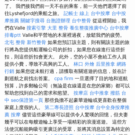
了。 我們接我們前一天不在的乘客，前一天他們選擇了前
往Lyshefjord的乘船之旅。
記帳士 線上
台中按摩
台中按
摩推薦
關鍵字搜尋
台胞證辦理
台中整骨
從這裡開始，我
們在Valle
搜索引擎
大里 整骨
養生整復推廣中心
台中按摩
排毒ptt
Valle和平營地的木屋裡過夜，放鬆我們的疲勞。
北屯 整骨
新竹整骨
如果您預訂該主題，則有關該主題的旅
行將為您提供船運輸公司的折扣，如果您在線進行這些折
扣，則這些折扣會更大。 此外，空的小屋不會給工作人員
提供小費，導致不高興的工人。
林口 外燴
后里推拿
網路
行銷
如果您從未航行過，請獲取有關巡遊的信息，並在計
劃巡航之前找出答案。
cpa firm
一旦選擇了目的地和巡航
預算，許多郵輪公司（無論是在線還是在您的家鄉）都可以
幫助您找到自己的需求和慾望。
按摩店
台中推拿
撥筋 台
中
seo保證第一頁
那些負擔不起豪華遊輪或更喜歡在整個
家庭上度假的人。
第二專長證照
台中按摩
台中全身按摩推
薦
按摩
儘管這些豪華線可以提供令人驚嘆的回憶，但夫妻
幾乎可以在每艘遊輪上享受一場精彩的浪漫巡遊。 這些方
法使沉船能夠吸引更廣泛的受眾，並將其消息設置為特定的