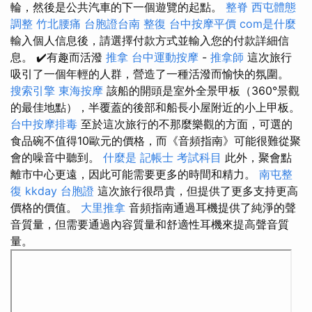
輪，然後是公共汽車的下一個遊覽的起點。
整脊
西屯體態
調整
竹北腰痛
台胞證台南
整復
台中按摩平價
com是什麼
輸入個人信息後，請選擇付款方式並輸入您的付款詳細信
息。 ✔️有趣而活潑
推拿
台中運動按摩
-
推拿師
這次旅行
吸引了一個年輕的人群，營造了一種活潑而愉快的氛圍。
搜索引擎
東海按摩
該船的開頭是室外全景甲板（360°景觀
的最佳地點），半覆蓋的後部和船長小屋附近的小上甲板。
台中按摩排毒
至於這次旅行的不那麼樂觀的方面，可選的
食品碗不值得10歐元的價格，而《音頻指南》可能很難從聚
會的噪音中聽到。
什麼是
記帳士 考試科目
此外，聚會點
離市中心更遠，因此可能需要更多的時間和精力。
南屯整
復
kkday 台胞證
這次旅行很昂貴，但提供了更多支持更高
價格的價值。
大里推拿
音頻指南通過耳機提供了純淨的聲
音質量，但需要通過內容質量和舒適性耳機來提高聲音質
量。