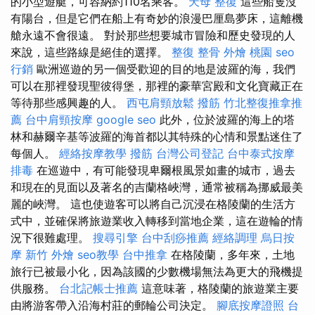
的小型遊艇，可容納約110名乘客。
天母 整復
這些船隻沒
有陽台，但是它們在船上有奇妙的浪漫巴厘島夢床，這離機
艙永遠不會很遠。 對於那些想要城市冒險和歷史發現的人
來說，這些路線是絕佳的選擇。
整復 整骨
外燴 桃園
seo
行銷
歐洲巡遊的另一個受歡迎的目的地是波羅的海，我們
可以在那裡發現聖彼得堡，那裡的豪華宮殿和文化寶藏正在
等待那些感興趣的人。
西屯肩頸放鬆
撥筋
竹北整復推拿推
薦
台中肩頸按摩
google seo
此外，位於波羅的海上的塔
林和赫爾辛基等波羅的海首都以其特殊的心情和景點迷住了
每個人。
經絡按摩教學
撥筋
台灣公司登記
台中泰式按摩
排毒
在巡遊中，有可能發現卑爾根風景如畫的城市，過去
和現在的見面以及著名的吉蘭格峽灣，通常被稱為挪威最美
麗的峽灣。 這也使遊客可以將自己沉浸在格陵蘭的生活方
式中，並確保將旅遊業收入轉移到當地企業，這在遊輪的情
況下很難處理。
搜尋引擎
台中刮痧推薦
經絡調理
烏日按
摩
新竹 外燴
seo教學
台中推拿
在格陵蘭，多年來，土地
旅行已被最小化，因為該國的少數機場無法為更大的飛機提
供服務。
台北記帳士推薦
這意味著，格陵蘭的旅遊業主要
由將游客帶入沿海村莊的郵輪公司決定。
腳底按摩證照
台