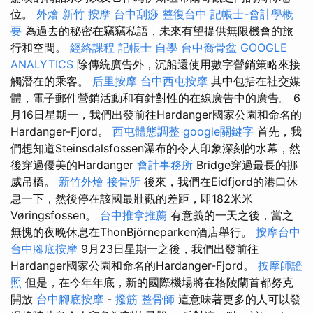
位。
外燴 新竹
按摩
台中刮痧
整復台中
記帳士-會計學概
要
為過去的秘密在竊竊私語，未來有望提供無限機會的旅
行和空間。
經絡課程
記帳士 自學
台中喬骨盆
GOOGLE
ANALYTICS
除傳統廣告外，沉船還使用數字營銷策略來接
觸潛在的乘客。
后里按摩
台中西屯按摩
其中包括在社交媒
體，電子郵件營銷活動和有針對性的在線廣告中的廣告。 6
月16日星期一，我們出發前往Hardanger國家公園和命名的
Hardanger-Fjord。
西屯體態調整
google關鍵字
首先，我
們想知道Steinsdalsfossen瀑布的令人印象深刻的水幕，然
後穿過優美的Hardanger
會計事務所
Bridge穿過最長的挪
威吊橋。
新竹外燴
接骨所
後來，我們在Eidfjord的港口休
息一下，然後停在該國最壯觀的差距，即182米米
Vøringsfossen。
台中推拿推薦
有意義的一天之後，當之
無愧的夜晚休息在ThonBjörneparken酒店舉行。
按摩台中
台中腳底按摩
9月23日星期一之後，我們出發前往
Hardanger國家公園和命名的Hardanger-Fjord。
按摩師證
照
但是，在今年年底，新的國際機場將在格陵蘭首都努克
開放
台中腳底按摩
-
撥筋
整骨師
這意味著更多的人可以發