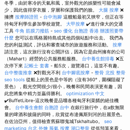
冬季，由於寒冷的天氣和風，室外觀光的娛樂性可能會減
少，因此值得穿衣服，穿層和保護我們的臉。
大腿 按摩
❌
擁擠
按摩師證照
-
台中泡腳
這艘船最初又狹窄，但正在等
待匈牙利學生參加學校遊覽。
大甲按摩
✔️進行偉大的交通
工具
牛角 筋膜刀撥筋
-
seo 優化
台胞證 香港
辦護照要帶
什麼
您可以在瑪格麗特島或其他四個站點中出去。 我們為
您的利益測試，評估和審查城市的旅遊服務和活動。
按摩
請注意，這次旅行沒有公開評估，因為它是由州擁有的公司
（Mahart）經營的公共服務船服務。
台中養生館排毒
❌五
次停下來
記帳士 套書
- 船5次，遊覽港口，這並不有趣。
台中整復推拿
❌對觀光不利
台中腳底按摩
-
整骨
北投 整骨
seo tools
從船上的景色是中等的（沒有360°，圍欄阻礙了
景色），觀光空間很少/很小，晚餐和民間表演更有趣，因
此您將集中精力並贏得勝利。
optimization 中文
✔️BuffetLibre-這次晚餐是品嚐各種匈牙利菜餚的絕佳機
會。
台中養生會館
台胞證 台中
在銀行旅行中，在a飲無限
量的啤酒和披薩的同時，欣賞從布達佩斯到河的壯麗景色。
在佐治亞州，值得檢查舊蘇聯鬼城Tskhaltubo。
seo
marketing
台北 外燴
脹氣 按摩
湖口整骨
從低預算來看，