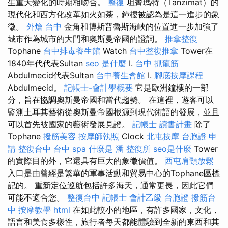
生重大變化的時期相吻合。
整復
坦齊瑪特（Tanzimat）的
現代化和西方化改革如火如荼，鐘樓被認為是這一進步的象
徵。
外燴 台中
金角和博斯普魯斯海峽的位置進一步加強了
城市作為城市的大門和奧斯曼帝國的證詞。
推拿整復
Tophane
台中排毒養生館
Watch
台中整復推拿
Tower在
1840年代代表Sultan
seo 是什麼
I.
台中 抓龍筋
Abdulmecid代表Sultan
台中養生會館
I.
腳底按摩課程
Abdulmecid。
記帳士-會計學概要
它是歐洲鐘樓的一部
分，旨在協調奧斯曼帝國和當代趨勢。 在這裡，遊客可以
監測土耳其藝術從奧斯曼帝國根源到現代術語的發展，並且
可以首先被國家的藝術發展見證。
記帳士 讀書計畫
除了
Tophane
撥筋美容
按摩師執照
Clock
北屯按摩
台胞證 申
請
整復台中
台中 spa
什麼是
潘 整復所
seo是什麼
Tower
的實際目的外，它還具有巨大的象徵價值。
西屯肩頸放鬆
入口是由曾經是繁華的軍事活動和貿易中心的Tophane區標
記的。 重新定位巡航包括許多海天，通常更長，因此它們
可能不適合您。
整復台中
記帳士 會計乙級
台胞證
撥筋台
中
按摩教學
html
在如此較小的地區，有許多國家，文化，
語言和美食多樣性，旅行者每天都能體驗到全新的東西和其