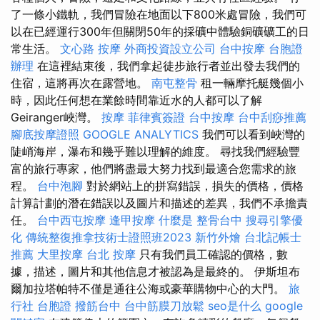
了一條小鐵軌，我們冒險在地面以下800米處冒險，我們可
以在已經運行300年但關閉50年的採礦中體驗銅礦礦工的日
常生活。
文心路 按摩
外商投資設立公司
台中按摩
台胞證
辦理
在這裡結束後，我們拿起徒步旅行者並出發去我們的
住宿，這將再次在露營地。
南屯整骨
租一輛摩托艇幾個小
時，因此任何想在業餘時間靠近水的人都可以了解
Geiranger峽灣。
按摩
菲律賓簽證
台中按摩
台中刮痧推薦
腳底按摩證照
GOOGLE ANALYTICS
我們可以看到峽灣的
陡峭海岸，瀑布和幾乎難以理解的維度。 尋找我們經驗豐
富的旅行專家，他們將盡最大努力找到最適合您需求的旅
程。
台中泡腳
對於網站上的拼寫錯誤，損失的價格，價格
計算計劃的潛在錯誤以及圖片和描述的差異，我們不承擔責
任。
台中西屯按摩
逢甲按摩
什麼是
整骨台中
搜尋引擎優
化
傳統整復推拿技術士證照班2023
新竹外燴
台北記帳士
推薦
大里按摩
台北 按摩
只有我們員工確認的價格，數
據，描述，圖片和其他信息才被認為是最終的。 伊斯坦布
爾加拉塔帕特不僅是通往公海或豪華購物中心的大門。
旅
行社 台胞證
撥筋台中
台中筋膜刀放鬆
seo是什么
google