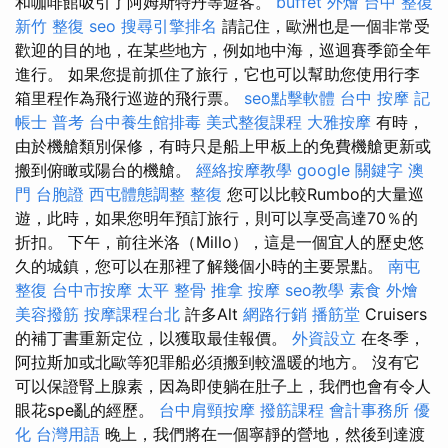
和咖啡館吸引了阿姆斯特丹等遊客。
buffet 外燴
台中 整復
新竹 整復
seo
搜尋引擎排名
請記住，歐洲也是一個非常受
歡迎的目的地，在某些地方，例如地中海，巡迴賽季節全年
進行。 如果您提前抓住了旅行，它也可以幫助您使用行李
箱里程作為飛行巡遊的飛行票。
seo點擊軟體
台中 按摩
記
帳士 普考
台中養生館排毒
美式整復課程
大雅按摩
有時，
由於機艙類別保修，有時只是船上甲板上的免費機艙更新或
搬到俯瞰或陽台的機艙。
經絡按摩教學
google 關鍵字
澳
門 台胞證
西屯體態調整
整復
您可以比較Rumbo的大量巡
遊，此時，如果您明年預訂旅行，則可以享受高達70％的
折扣。 下午，前往米洛（Millo），這是一個宜人的歷史悠
久的城鎮，您可以在那裡了解幾個小時的主要景點。
南屯
整復
台中市按摩
太平 整骨
推拿
按摩
seo教學
素食 外燴
美容撥筋
按摩課程台北
許多Alt
網路行銷
播筋堂
Cruisers
的補丁書重新定位，以獲取最佳報價。
外資設立
在冬季，
阿拉斯加或北歐等犯罪船必須搬到較溫暖的地方。 沒有它
可以保證腎上腺素，因為即使躺在肚子上，我們也會有令人
眼花spe亂的經歷。
台中肩頸按摩
撥筋課程
會計事務所
優
化 台灣用語
晚上，我們將在一個寧靜的營地，然後到達渡