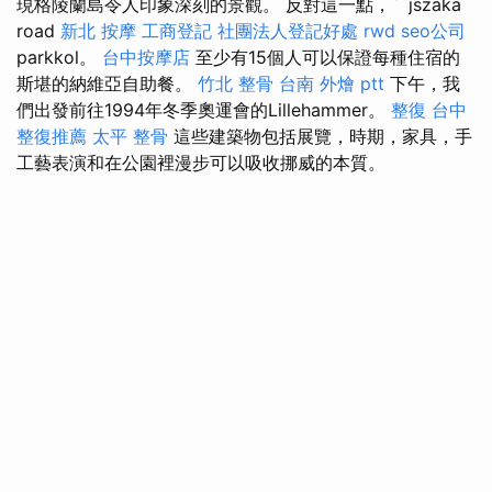
現格陵蘭島令人印象深刻的景觀。 反對這一點，``jszaka
road
新北 按摩
工商登記
社團法人登記好處
rwd
seo公司
parkkol。
台中按摩店
至少有15個人可以保證每種住宿的
斯堪的納維亞自助餐。
竹北 整骨
台南 外燴 ptt
下午，我
們出發前往1994年冬季奧運會的Lillehammer。
整復
台中
整復推薦
太平 整骨
這些建築物包括展覽，時期，家具，手
工藝表演和在公園裡漫步可以吸收挪威的本質。