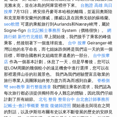
克雅未克，並在冰島的阿庫雷裡停下來。
台胞證 高雄
烏日
按摩
7月13日，將安排丹麥哥本哈根的離職，並返回奧斯陸
和克里斯蒂安蘭州的挪威，挪威以及在因弗戈頓的蘇格蘭。
seo軟體
可選的乘船旅行到Aurlands和Nærøy峽灣，屬於
Sogne-fign
台北記帳士事務所
System（價格很快）。
網
路行銷
新竹竹北撥筋
早上開始後，我們接手了乘客的峰值
乘客，然後朝著下一個進球前進。
台中 按摩
Geiranger-峽
灣以他的名字命名，而七姐妹跌倒將是我們這一天的第一個
目標，即聯合國教科文組織世界遺產的一部分。
台中按摩
店
作為一個基本計劃，休息了一天，但是早餐後，您可以
從LOM周圍的幾個較小的遠足機會中進行選擇，您可以在
那裡選擇山谷的壯麗景色。 我們為我們經驗豐富且敬業的
旅行專業人員團隊始終努力盡力而為而感到自豪。
脊椎側
彎
seo教學
新竹整復推拿
我們關注乘客的需求，我們認為
每次旅行都必須提供獨特而令人難忘的體驗，因此我們仔細
計劃了所有細節。
北屯 整骨
整骨台中
台北會計師事務所
記帳士-會計學概要
整復
復健師證照
開始過去與現在之間
的對話，以及伊斯坦布爾有史以來不斷發展的歷史的安靜見