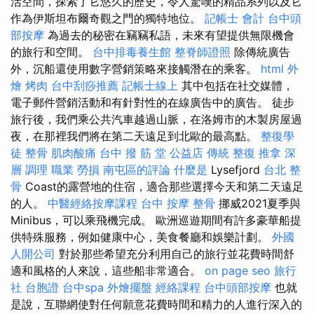
活空間，探索了它悠久的歷史，令人驚嘆的精品系列以及它
作為伊斯坦布爾奇觀之門的獨特地位。
記帳士 會計
台中頭
部按摩
為過去的秘密在竊竊私語，未來有望提供無限機會
的旅行和空間。
台中排毒養生館
整脊師證照
除傳統廣告
外，沉船還使用數字營銷策略來接觸潛在的乘客。
html
外
燴 烤肉
台中刮痧推薦
記帳士線上
其中包括在社交媒體，
電子郵件營銷活動和有針對性的在線廣告中的廣告。 徒步
旅行後，我們乘公共汽車越過山脈，在洛姆市的木製房屋過
夜，在那裡我們將在第二天遠足到北歐的最高點。
整復學
徒
整骨
肌肉酸痛
台中 撥 筋 堂 公益店 傳統 整復 推拿 深
層 調理 職業 勞損 南屯區的評論
什麼是
Lysefjord
台北 整
骨
Coast的露營地的住宿，適合那些選擇今天和第二天遠足
的人。
中醫經絡按摩課程
台中 按摩 整骨
挪威2021夏季與
Minibus，可以乘飛機完成。 歐洲巡遊期間有許多豪華船提
供特殊服務，例如健康中心，美食餐廳和娛樂計劃。
外國
人開公司
對於那些希望充分利用自己的旅行並花費時間舒
適和風格的人來說，這些船非常適合。
on page seo
旅行
社 台胞證
台中spa
外燴擺盤
經絡課程
台中頭部按摩
也就
是說，互聯網使對任何願意花費時間和精力的人進行深入的