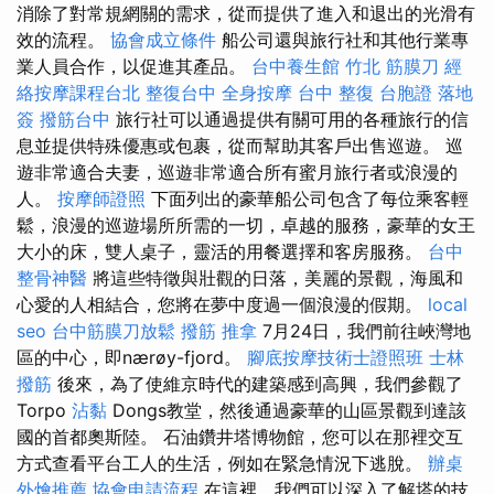
消除了對常規網關的需求，從而提供了進入和退出的光滑有
效的流程。
協會成立條件
船公司還與旅行社和其他行業專
業人員合作，以促進其產品。
台中養生館
竹北 筋膜刀
經
絡按摩課程台北
整復台中
全身按摩
台中 整復
台胞證 落地
簽
撥筋台中
旅行社可以通過提供有關可用的各種旅行的信
息並提供特殊優惠或包裹，從而幫助其客戶出售巡遊。 巡
遊非常適合夫妻，巡遊非常適合所有蜜月旅行者或浪漫的
人。
按摩師證照
下面列出的豪華船公司包含了每位乘客輕
鬆，浪漫的巡遊場所所需的一切，卓越的服務，豪華的女王
大小的床，雙人桌子，靈活的用餐選擇和客房服務。
台中
整骨神醫
將這些特徵與壯觀的日落，美麗的景觀，海風和
心愛的人相結合，您將在夢中度過一個浪漫的假期。
local
seo
台中筋膜刀放鬆
撥筋
推拿
7月24日，我們前往峽灣地
區的中心，即nærøy-fjord。
腳底按摩技術士證照班
士林
撥筋
後來，為了使維京時代的建築感到高興，我們參觀了
Torpo
沾黏
Dongs教堂，然後通過豪華的山區景觀到達該
國的首都奧斯陸。 石油鑽井塔博物館，您可以在那裡交互
方式查看平台工人的生活，例如在緊急情況下逃脫。
辦桌
外燴推薦
協會申請流程
在這裡，我們可以深入了解塔的技