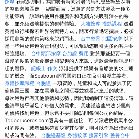
按摩
在散步期間，我們將有時間沿著阿馬利恩堡城堡以南
的整個舊城區走。 總體而言，巡遊的營銷方法涉及一種多
功能策略，該戰略使用各種廣告和促銷方法吸引潛在的乘
客，並介紹巡航提供的獨特體驗。
大雅按摩
撥筋課程
巡迴
賽是旅行和探索世界的獨特方式，隨著行業迅速擴展，必須
採用創新的營銷策略來脫穎而出。
台中整骨
北區按摩
以下
是一些用於巡遊的營銷想法，可以幫助您吸引更多的客戶並
增強體驗。
台中頭部按摩
台胞證 費用
對於那些想要一個
浪漫的度假的飲食機會和樂趣的人來說，這款豪華船課是理
想的選擇。
記帳士 作文
浮港提供了娛樂有關船隻的水上運
動的機會，而Seabourn的異國港口正在吸引浪漫主義者。
身體按摩課程
台胞證
一項冒險，兒童和成人可能參與了阿
倫德爾王國，並在雪地塔之間玩耍並觀看冰皇后的城堡。
每次巡遊都有其他優勢和劣勢，因此我編制了這份清單，這
些清單幾乎滿足了每個人的需求。 我建議這些想法以優惠
的價格找到巡遊，但永遠不要排除訪問每個公司的網站。
Todocruceros.com還具有一個鏈接，可以篩選搜索馬車公
司的搜索，或者如果確實決定其決定，則可以作為出價的日
期或時間有效。
台胞證基隆
身體按摩
搜索引擎
整骨台中