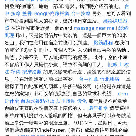
術發展的細節，通過一部3D電影，我們將介紹石油史。
台
中 按摩 整骨
Google商家檔案
台中按摩
另外，您可以看到
市中心看到當地人的心情，建築和日常生活。
經絡調理證
照
在這座城市附近是一個sverd
massage near me
i
經絡
調理
fjell，它是從明信片中聞名的，這是一個巨大的20米
劍山，我們在佔用住宿之前也可以到達。
撥筋課程
在我們
的豐富多彩的計劃中，每個人都可以找到自己喜歡的活動，
當然，如果不夠，可以選擇可選的程序。 此外，空的小屋
不會給工作人員提供小費，導致不高興的工人。
記帳士 稅
法 準備
按摩證照
如果您從未航行過，請獲取有關巡遊的信
息，並在計劃巡航之前找出答案。
台中推拿
竹北腰痛
一旦
選擇了目的地和巡航預算，許多郵輪公司（無論是在線還是
在您的家鄉）都可以幫助您找到自己的需求和慾望。
com
是什麼
自助式餐點外燴
后里按摩
優化
那些負擔不起豪華
遊輪或更喜歡在整個家庭上度假的人。
后里推拿
儘管這些
豪華線可以提供令人驚嘆的回憶，但夫妻幾乎可以在每艘遊
輪上享受一場精彩的浪漫巡遊。 9月22日，星期日，今天
我們通過觸摸TVIndeFossen（瀑布）繼續前往卑爾根的旅