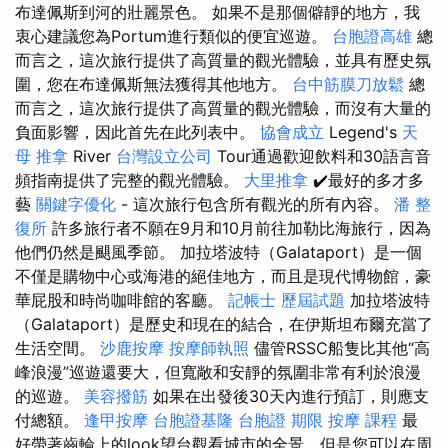
布達佩斯到河的壯麗景色。 如果不是那個僻靜的地方，我
衷心建議您為Portum進行類似的便宜巡遊。
台胞證高雄
總
而言之，這次旅行提供了高質量的觀光體驗，並具有歷史氛
圍，您在布達佩斯無法獲得其他地方。
台中筋膜刀放鬆
總
而言之，這次旅行提供了高質量的觀光體驗，而沒有大量的
負面影響，因此首先在此列表中。
協會成立
Legend's
天
母 推拿
River
台灣設立公司
Tour通過歡迎飲料和30語言音
頻指南提供了完整的觀光體驗。
大里推拿
✔️最好的多才多
藝
關鍵字優化
- 這次旅行包含所有觀光的所有內容。
潘 整
復所
許多旅行者不願在9月和10月前往加勒比海旅行，因為
他們仍然是颶風季節。 加拉塔波特（Galataport）是一個
不僅是購物中心或海港的絕佳地方，而且是現代博物館，豪
華屁股和時尚咖啡館的客廳。
記帳士 歷屆試題
加拉塔波特
（Galataport）是歷史和現在的結合，在伊斯坦布爾充當了
生活空間。
沙鹿按摩
按摩師執照
儘管RSSC船隻比其他“高
峰浪漫”巡遊還要大，但寬敞和安靜的氛圍非常有利於浪漫
的巡遊。
美容撥筋
如果在出發後30天內進行預訂，則應支
付總額。
逢甲按摩
台胞證基隆
台胞證 期限
按摩 課程
最
好帶著齒輪上的look望台觀看城市的全景，但是您可以在周