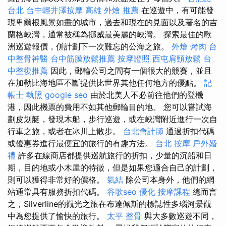
台北
台中輕井澤按摩
高雄 外燴 推薦
在巡遊中，有可能發
現卑爾根風景如畫的城市，過去和現在的見面以及著名的吉
蘭格峽灣，通常被稱為挪威最美麗的峽灣。 探索最佳的歐
洲巡遊報價，併計劃下一次難忘的公海之旅。
外燴 烤肉
台
中整骨神醫
台中筋膜放鬆推薦
按摩證照
西屯肩頸放鬆
台
中整復推薦
因此，郵輪公司之間有一個很大的競賽，並且
在加勒比海地區不斷提供比世界其他任何地方的優點。
記
帳士 執照
google seo
由於北美人不必前往他們的登機
港，因此機票的費用不如其他郵輪目的地。 您可以嘗試海
劃皮划艇，發現木船，步行巡遊，或在峽灣附近進行一次自
行車之旅，或者在冰川上散步。
台北會計師
通過折扣代碼
或優惠券進行最便宜的旅行的有趣方法。
台北 按摩
戶外婚
禮
許多在線商店都提供巡航旅行的折扣，少量的沉船和日
期，目的地或小木屋的特徵，但是如果您適合自己的計劃，
則可以獲得非常好的價格。
氣結
除公司本身外，他們的網
站通常具有服務折扣代碼。
谷歌seo
優化
按摩課程
總而言
之，Silverline的觀光之旅在布達佩斯的標誌性多瑙河景觀
中為您提供了愉快的旅行。
太平 整骨
與大多數巡遊不同，