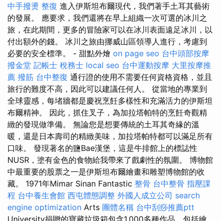
中手撥燙
整復
進入伊斯坦布爾現代，我們著手土耳其藝術
的發展。 應要求，我們還將在早上組織一次可選的冰川之
旅，在此期間，更多的冒險家可以在冰川表面遠足冰川，以
付出額外的錢。 冰川之旅由挪威山區領導人進行，考慮到
必要的安全標準。 - 甜點外燴
on page seo
台中頭部按摩
撥金堂
記帳士 稅務士
local seo
台中運動按摩
大里按摩推
薦
撥筋
台中整復
通行證的使用不需要任何資格資格，並且
旅行的難度不高，因此可以建議任何人。 從當地的專業到
全球靈感，每堵牆都是慶祝烹飪多樣性和充滿活力的伊斯坦
布爾精神。 因此，抓住叉子，為加拉塔帕特的烹飪奇觀精
緻的發現做準備。 無論您是想要傳統的土耳其奇緣的溫
暖，還是日本壽司的精緻美味，加拉塔帕特都可以滿足所有
口味。 發現著名的鹽Bae漢堡，這是牛排館上的標誌性
NUSR，塗有金色的食物給我帶來了戲劇性的氛圍。 博物館
中最重要的股票之一是伊斯坦布爾繪畫和雕塑博物館的收
藏。 1971年Mimar Sinan Fantastic
整骨
台中整骨
指壓課
程
台中養生會館
西屯體態調整
外國人成立公司
search
engine optimization
Arts
團體名稱
台中刮痧推薦ptt
University捐贈的寶藏垃圾箱包含1,000多種作品，包括繪