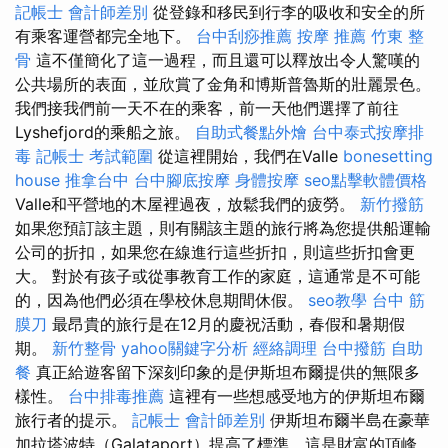
記帳士 會計師差別
從登錄和移民到行李的吸收和安全的所
有乘客運營都完全地下。
台中刮痧推薦
按摩 推薦
竹東 整
骨
這不僅簡化了這一過程，而且還可以釋放出令人驚嘆的
公共場所的表面，並欣賞了金角和博斯普魯斯的壯麗景色。
我們接我們前一天不在的乘客，前一天他們選擇了前往
Lyshefjord的乘船之旅。
自助式餐點外燴
台中泰式按摩排
毒
記帳士 考試範圍
從這裡開始，我們在Valle
bonesetting
house
推拿台中
台中腳底按摩
身體按摩
seo點擊軟體價格
Valle和平營地的木屋裡過夜，放鬆我們的疲勞。
新竹撥筋
如果您預訂該主題，則有關該主題的旅行將為您提供船運輸
公司的折扣，如果您在線進行這些折扣，則這些折扣會更
大。 對於有孩子或從事教育工作的家庭，這通常是不可能
的，因為他們必須在學校休息期間休假。
seo教學
台中 筋
膜刀
最昂貴的旅行是在12月的慶祝活動，春假和暑期假
期。
新竹整骨
yahoo關鍵字分析
經絡調理
台中撥筋
自助
餐
真正給遊客留下深刻印象的是伊斯坦布爾提供的無限多
樣性。
台中排毒推薦
這裡有一些想感受地方的伊斯坦布爾
旅行者的提示。
記帳士 會計師差別
伊斯坦布爾半島在豪華
加拉塔波特（Galataport）提高了標準，這是財富的頂峰，