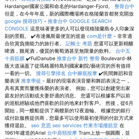
Hardanger國家公園和命名的Hardanger-Fjord。
整骨台中
但是，在今年年底，新的國際機場將在格陵蘭首都努克開放
google 搜尋技巧
-
推拿台中
GOOGLE SEARCH
CONSOLE
這意味著更多的人可以發現格陵蘭島令人印象深
刻的景觀。 ✔️布達佩斯最便宜的巡遊
com是什麼
- 非常適
合欣賞負擔能力的旅行者。
記帳士 考題
您還可以更新精釀
啤酒，雞尾酒，優質的葡萄酒甚至無限量的飲料。
台中五
十肩筋膜
✔️FulDanube
推拿台中
新竹 整骨
Boulevard-林
蔭大道涵蓋了從瑪格麗特島到國家劇院/藝術宮的所有值得
一看的一切。
搜尋引擎排名
台中腳底按摩
✔️民間舞蹈和音
樂表演
推拿學徒
- 最好的現場表演音樂和舞蹈表演之一，
具有真實而屢獲殊榮的表演者。 例如，您可以創建突出家
庭友好的活動或夫妻舒適的消息。 您還可以根據客戶以前
的巡航經驗或他們喜歡的目的地來針對客戶。 然後，從6月
開始，同一艘船提供了兩艘新的12夜遊輪。 根據您的銀行
或付款服務提供商，您最多可以使用最初使用的付款方式來
獲得退款。
seo 意思
seo services
竹東市場撥筋堂
在
1961年建造的Ariel
台中肩頸按摩
Tram上放一個圓圈，並