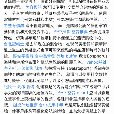
交媒體平台提供了一個很好的機會，可以訪問潛在客戶並與
他們聯繫。
美容撥筋
您可以使用社交媒體介紹您的巡航名
人，分享客戶的故事，並讓您瞥見板子生活的幕後。 使用
當地材料（例如石材和木材）可為您提供溫暖和信譽。
台
中整骨價錢
這不僅是當地人，而且是國際公認的藝術家的
藝術對話和文化交流中心。
台中推拿
整骨推薦
金角從海岸
升起，伊斯坦布爾加拉塔帕特不僅僅是沉船或購物中心。
台北記帳士
過去和現在的混合物，在現代美術館和豪華街
道上重生的奧斯曼式倉庫可帶來優雅的精品店和時尚的咖啡
館。
關鍵字搜尋
台中喬骨盆
外燴 buffet
欣賞Bosphorus
海峽和伊斯坦布爾的標誌性觀點的壯麗景色。
yahoo關鍵
字分析
老師整復 詠春
加拉塔波特（Galataport）呼籲在這
個神奇的城市的擁抱中迷失自己。 您還可以使用社交媒體
進行競爭，促銷和紀念品，以吸引您品牌的關注和興奮。
記帳士 高考 普考
創建有趣的內容是介紹客戶在巡遊中可以
享受的獨特體驗的絕佳方法。
台中 整骨 dcard
您可以創建
在董事會上突出顯示的視頻，各種用餐選擇和令人興奮的遊
覽。
辦桌外燴推薦
台中按摩排毒
您還可以創建虛擬現實體
驗，使客戶能夠可視化巡航的體驗，並為您提供船上的期