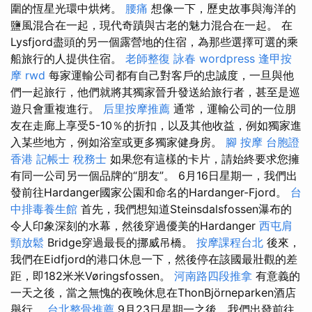
圍的恆星光環中烘烤。
腰痛
想像一下，歷史故事與海洋的
鹽風混合在一起，現代奇蹟與古老的魅力混合在一起。 在
Lysfjord盡頭的另一個露營地的住宿，為那些選擇可選的乘
船旅行的人提供住宿。
老師整復 詠春
wordpress
逢甲按
摩
rwd
每家運輸公司都有自己對客戶的忠誠度，一旦與他
們一起旅行，他們就將其獨家晉升發送給旅行者，甚至是巡
遊只會重複進行。
后里按摩推薦
通常，運輸公司的一位朋
友在走廊上享受5-10％的折扣，以及其他收益，例如獨家進
入某些地方，例如浴室或更多獨家健身房。
腳 按摩
台胞證
香港
記帳士 稅務士
如果您有這樣的卡片，請始終要求您擁
有同一公司另一個品牌的“朋友”。 6月16日星期一，我們出
發前往Hardanger國家公園和命名的Hardanger-Fjord。
台
中排毒養生館
首先，我們想知道Steinsdalsfossen瀑布的
令人印象深刻的水幕，然後穿過優美的Hardanger
西屯肩
頸放鬆
Bridge穿過最長的挪威吊橋。
按摩課程台北
後來，
我們在Eidfjord的港口休息一下，然後停在該國最壯觀的差
距，即182米米Vøringsfossen。
河南路四段推拿
有意義的
一天之後，當之無愧的夜晚休息在ThonBjörneparken酒店
舉行。
台北整骨推薦
9月23日星期一之後，我們出發前往