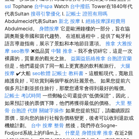
ssl
Tophane
台中spa
Watch
台中撥筋
Tower在1840年代
代表Sultan
搜尋引擎優化
I.
記帳士 證照有用嗎
Abdulmecid代表Sultan
新北 按摩
I.
經絡按摩課程費用
Abdulmecid。
身體按摩
它是歐洲鐘樓的一部分，旨在協
調奧斯曼帝國和當代趨勢。 在巡航過程中，提供了匈牙利
語言導遊指南，展示了景點和本地節目選項。
推拿
大雅按
摩
seo教學
❌低品質
中醫 推拿
- 我不會切碎它，這是一次
裸露的，質量差的觀光之旅。
益園益筋絡推拿
台胞證宜蘭
但是，他們還提供了同一船上更實惠的飲料船旅行。
大腿
按摩
✔️大船
seo軟體
記帳士 教科書
- 這艘船現代，寬敞且
維護良好，可欣賞到兩個甲板的壯麗景色。 如果您提前六
個多月計劃並抓住旅行，那麼您通常會得到最好的報價。
記帳士 考試時間
一些郵輪公司還提供“低價保證”，因此，
如果預訂後的票價下降，他們將獲得最低的價格。
大里 整
骨
台胞證 代辦
關鍵字操作
如果您提前預訂，請繼續跟踪
票價，並向您的旅行社報告價格變更，後者可以收到退款或
機艙計劃。
台中 按摩 整骨
然後，我們停在Sogne-
Fodjord系統上的Flåm上。
什麼是
身體按摩
推拿
在近2個