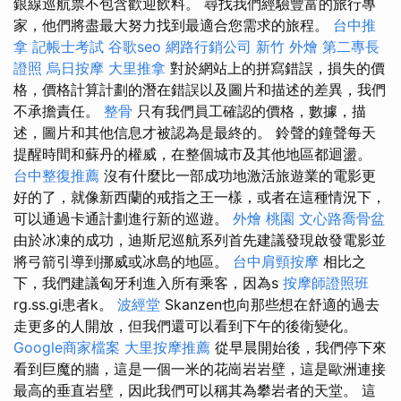
銀線巡航票不包含歡迎飲料。 尋找我們經驗豐富的旅行專
家，他們將盡最大努力找到最適合您需求的旅程。
台中推
拿
記帳士考試
谷歌seo
網路行銷公司
新竹 外燴
第二專長
證照
烏日按摩
大里推拿
對於網站上的拼寫錯誤，損失的價
格，價格計算計劃的潛在錯誤以及圖片和描述的差異，我們
不承擔責任。
整骨
只有我們員工確認的價格，數據，描
述，圖片和其他信息才被認為是最終的。 鈴聲的鐘聲每天
提醒時間和蘇丹的權威，在整個城市及其他地區都迴盪。
台中整復推薦
沒有什麼比一部成功地激活旅遊業的電影更
好的了，就像新西蘭的戒指之王一樣，或者在這種情況下，
可以通過卡通計劃進行新的巡遊。
外燴 桃園
文心路喬骨盆
由於冰凍的成功，迪斯尼巡航系列首先建議發現啟發電影並
將弓箭引導到挪威或冰島的地區。
台中肩頸按摩
相比之
下，我們建議匈牙利進入所有乘客，因為s
按摩師證照班
rg.ss.gi患者k。
波經堂
Skanzen也向那些想在舒適的過去
走更多的人開放，但我們還可以看到下午的後衛變化。
Google商家檔案
大里按摩推薦
從早晨開始後，我們停下來
看到巨魔的牆，這是一個一米的花崗岩岩壁，這是歐洲連接
最高的垂直岩壁，因此我們可以稱其為攀岩者的天堂。 這