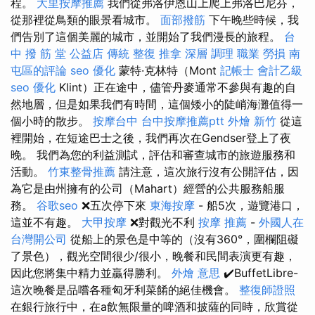
程。
大里按摩推薦
我們從弗洛伊恩山上爬上弗洛巴尼芬，
從那裡從鳥類的眼景看城市。
面部撥筋
下午晚些時候，我
們告別了這個美麗的城市，並開始了我們漫長的旅程。
台
中 撥 筋 堂 公益店 傳統 整復 推拿 深層 調理 職業 勞損 南
屯區的評論
seo 優化
蒙特·克林特（Mont
記帳士 會計乙級
seo 優化
Klint）正在途中，儘管丹麥通常不參與有趣的自
然地層，但是如果我們有時間，這個矮小的陡峭海灘值得一
個小時的散步。
按摩台中
台中按摩推薦ptt
外燴 新竹
從這
裡開始，在短途巴士之後，我們再次在Gendser登上了夜
晚。 我們為您的利益測試，評估和審查城市的旅遊服務和
活動。
竹東整骨推薦
請注意，這次旅行沒有公開評估，因
為它是由州擁有的公司（Mahart）經營的公共服務船服
務。
谷歌seo
❌五次停下來
東海按摩
- 船5次，遊覽港口，
這並不有趣。
大甲按摩
❌對觀光不利
按摩 推薦
-
外國人在
台灣開公司
從船上的景色是中等的（沒有360°，圍欄阻礙
了景色），觀光空間很少/很小，晚餐和民間表演更有趣，
因此您將集中精力並贏得勝利。
外燴 意思
✔️BuffetLibre-
這次晚餐是品嚐各種匈牙利菜餚的絕佳機會。
整復師證照
在銀行旅行中，在a飲無限量的啤酒和披薩的同時，欣賞從