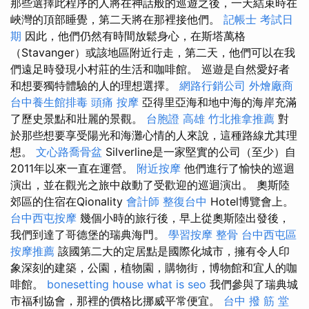
那些選擇此程序的人將在神話般的巡遊之後，一天結束時在
峽灣的頂部睡覺，第二天將在那裡接他們。
記帳士 考試日
期
因此，他們仍然有時間放鬆身心，在斯塔萬格
（Stavanger）或該地區附近行走，第二天，他們可以在我
們遠足時發現小村莊的生活和咖啡館。 巡遊是自然愛好者
和想要獨特體驗的人的理想選擇。
網路行銷公司
外燴廠商
台中養生館排毒
頭痛 按摩
亞得里亞海和地中海的海岸充滿
了歷史景點和壯麗的景觀。
台胞證 高雄
竹北推拿推薦
對
於那些想要享受陽光和海灘心情的人來說，這種路線尤其理
想。
文心路喬骨盆
Silverline是一家堅實的公司（至少）自
2011年以來一直在運營。
附近按摩
他們進行了愉快的巡迴
演出，並在觀光之旅中啟動了受歡迎的巡迴演出。 奧斯陸
郊區的住宿在Qionality
會計師
整復台中
Hotel博覽會上。
台中西屯按摩
幾個小時的旅行後，早上從奧斯陸出發後，
我們到達了哥德堡的瑞典海門。
學習按摩
整骨
台中西屯區
按摩推薦
該國第二大的定居點是國際化城市，擁有令人印
象深刻的建築，公園，植物園，購物街，博物館和宜人的咖
啡館。
bonesetting house
what is seo
我們參與了瑞典城
市福利協會，那裡的價格比挪威平常便宜。
台中 撥 筋 堂