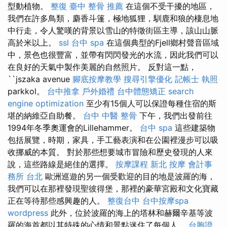
型動植物。
整復
臺中 整骨 推薦
在這個不受干擾的地區，
我們在許多鳥類，麝香斗篷，極地狐狸，馴鹿和狼的棲息地
中行走，令人驚嘆的背景以雪山的特徵街區主導，該山山脈
高於米以上。
ssl
台中 spa
在這個典型的Fjell鄉村聲音區域
中，景色也很豐富，並帶有閃閃發光的水流，因此我們可以
在良好的天氣中製作美麗的自然照片。 反對這一點，
``jszaka avenue
腳底按摩教學
搜尋引擎優化
記帳士 執照
parkkol。
台中推拿
戶外婚禮
台中體態矯正
search
engine optimization
至少有15個人可以保證每種住宿的斯
堪的納維亞自助餐。
台中 中醫 整骨
下午，我們出發前往
1994年冬季奧運會的Lillehammer。
台中 spa
這些建築物
包括展覽，時期，家具，手工藝表演和在公園裡漫步可以吸
收挪威的本質。 對於那些想要城市冒險和歷史發現的人來
說，這些路線是絕佳的選擇。
按摩課程
新北 按摩
會計事
務所 台北
歐洲巡遊的另一個受歡迎的目的地是波羅的海，
我們可以在那裡發現聖彼得堡，那裡的豪華宮殿和文化寶藏
正在等待那些感興趣的人。
整復台中
台中按摩spa
wordpress
此外，位於波羅的海上的塔林和赫爾辛基等波
羅的海首都以其特殊的心情和景點迷住了每個人。
台胞證