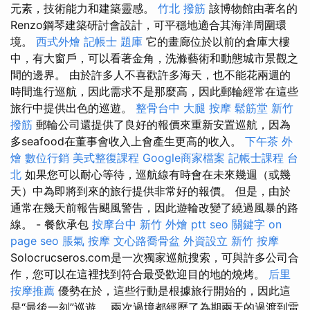
元素，技術能力和建築靈感。
竹北 撥筋
該博物館由著名的
Renzo鋼琴建築研討會設計，可平穩地適合其海洋周圍環
境。
西式外燴
記帳士 題庫
它的畫廊位於以前的倉庫大樓
中，有大窗戶，可以看著金角，洗滌藝術和動態城市景觀之
間的邊界。 由於許多人不喜歡許多海天，也不能花兩週的
時間進行巡航，因此需求不是那麼高，因此郵輪經常在這些
旅行中提供出色的巡遊。
整骨台中
大腿 按摩
鬆筋堂
新竹
撥筋
郵輪公司還提供了良好的報價來重新安置巡航，因為
多seafood在董事會收入上會產生更高的收入。
下午茶 外
燴
數位行銷
美式整復課程
Google商家檔案
記帳士課程 台
北
如果您可以耐心等待，巡航線有時會在未來幾週（或幾
天）中為即將到來的旅行提供非常好的報價。 但是，由於
通常在幾天前報告颶風警告，因此遊輪改變了繞過風暴的路
線。 - 餐飲承包
按摩台中
新竹 外燴 ptt
seo 關鍵字
on
page seo
脹氣 按摩
文心路喬骨盆
外資設立
新竹 按摩
Solocrucseros.com是一次獨家巡航搜索，可與許多公司合
作，您可以在這裡找到符合最受歡迎目的地的燒烤。
后里
按摩推薦
優勢在於，這些行動是根據旅行開始的，因此這
是“最後一刻”巡遊。 兩次過境都經歷了為期兩天的過渡到雷