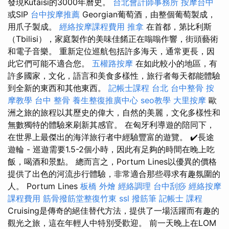
發現Kutaisi的3000年曆史。
台北會計師事務所
按摩台中
或SIP
台中按摩推薦
Georgian葡萄酒，由整個葡萄製成，
用爪子製成。
經絡按摩課程費用
推拿
在首都，第比利斯
（Tbilisi），家庭製作的美味佳餚正在嗡嗡作響，街頭藝術
和電子音樂。 重新定位巡航包括許多海天，通常更長，因
此它們可能不適合您。
五權路按摩
在如此較小的地區，有
許多國家，文化，語言和美食多樣性，旅行者每天都能體驗
到全新的東西和其他東西。
記帳士課程 台北
台中整骨
按
摩教學
台中 整骨
養生整復推廣中心
seo教學
大里按摩
歐
洲之旅的旅程以其歷史的偉大，自然的美麗，文化多樣性和
無數獨特的體驗來刷新其感官。 在匈牙利導遊的陪同下，
在世界上最傑出的海洋旅行者中經驗豐富的遊覽。 ✔️長途
遊輪 - 巡遊需要1.5-2個小時，因此有足夠的時間在晚上吃
飯，喝酒和景點。 總而言之，Portum Lines以優異的價格
提供了出色的河流步行體驗，非常適合那些尋求有趣氛圍的
人。 Portum Lines
板橋 外燴
經絡調理
台中刮痧
經絡按摩
課程費用
筋骨撥筋堂整復竹東
ssl
撥筋筆
記帳士 課程
Cruising是傳奇的絕佳替代方法，提供了一場活躍而有趣的
觀光之旅，這在年輕人中特別受歡迎。 前一天晚上在LOM