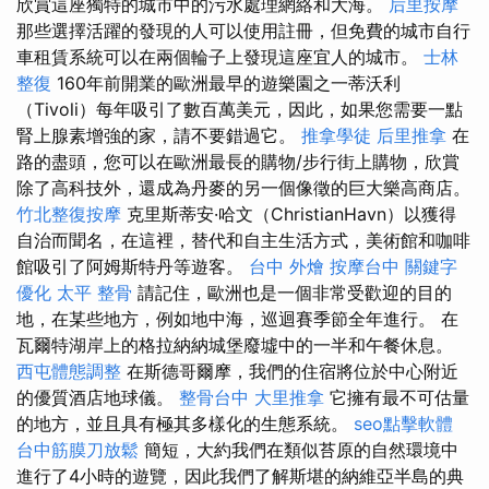
欣賞這座獨特的城市中的污水處理網絡和大海。
后里按摩
那些選擇活躍的發現的人可以使用註冊，但免費的城市自行
車租賃系統可以在兩個輪子上發現這座宜人的城市。
士林
整復
160年前開業的歐洲最早的遊樂園之一蒂沃利
（Tivoli）每年吸引了數百萬美元，因此，如果您需要一點
腎上腺素增強的家，請不要錯過它。
推拿學徒
后里推拿
在
路的盡頭，您可以在歐洲最長的購物/步行街上購物，欣賞
除了高科技外，還成為丹麥的另一個像徵的巨大樂高商店。
竹北整復按摩
克里斯蒂安·哈文（ChristianHavn）以獲得
自治而聞名，在這裡，替代和自主生活方式，美術館和咖啡
館吸引了阿姆斯特丹等遊客。
台中 外燴
按摩台中
關鍵字
優化
太平 整骨
請記住，歐洲也是一個非常受歡迎的目的
地，在某些地方，例如地中海，巡迴賽季節全年進行。 在
瓦爾特湖岸上的格拉納納城堡廢墟中的一半和午餐休息。
西屯體態調整
在斯德哥爾摩，我們的住宿將位於中心附近
的優質酒店地球儀。
整骨台中
大里推拿
它擁有最不可估量
的地方，並且具有極其多樣化的生態系統。
seo點擊軟體
台中筋膜刀放鬆
簡短，大約我們在類似苔原的自然環境中
進行了4小時的遊覽，因此我們了解斯堪的納維亞半島的典