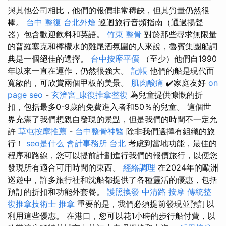
與其他公司相比，他們的報價非常稀缺，但其質量仍然很
棒。
台中 整復
台北外燴
巡迴旅行音頻指南（通過揚聲
器）包含歡迎飲料和英語。
竹東 整骨
對於那些尋求無限量
的普羅塞克和檸檬水的雞尾酒氛圍的人來說，魯賓集團船詞
典是一個絕佳的選擇。
台中按摩平價
（至少）他們自1990
年以來一直在運作，仍然很強大。
記帳
他們的船是現代而
寬敞的，可欣賞兩個甲板的美景。
肌肉酸痛
✔️家庭友好
on
page seo
-
玄濟宮_康復推拿整復
為兒童提供慷慨的折
扣，包括最多0-9歲的免費進入者和50％的兒童。 這個世
界充滿了我們想親自發現的景點，但是我們的時間不一定允
許
草屯按摩推薦
-
台中整骨神醫
除非我們選擇有組織的旅
行！
seo是什么
會計事務所 台北
考慮到當地功能，最佳的
程序和路線，您可以提前計劃進行我們的報價旅行，以便您
發現所有適合可用時間的東西。
經絡調理
在2024年的歐洲
巡遊中，許多旅行社和沈船都提供了各種靈活的優惠，包括
預訂的折扣和功能外套餐。
護照換發
中清路 按摩
傳統整
復推拿技術士
推拿
重要的是，我們必須提前發現並預訂以
利用這些優惠。 在港口，您可以花1小時的步行船付費，以