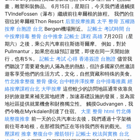
畫，雕塑和裝飾品。 6月15日，星期日，今天我們通過觸摸
TVIndeFossen（瀑布）繼續前往卑爾根的旅程。 我們的住
宿位於卑爾根Thon Resort
后里按摩推薦
太平 整骨
五權路
按摩
台胞證 台北
Bergen機場附近。
記帳士 考試時間
台
中按摩排毒
整骨
台中推拿
記帳士 課程 高雄
7月20日（星
期六）之後，乘公共汽車前往斯德哥爾摩。 例如，對於
Pullmantur，如果您在線預訂遊覽，即使在同一天開始旅
行，也有5％。
記帳士 考試 心得
香港簽證 台胞證
儘管我
們聽說了需要避免的人滿為患的熱點，但許多國家仍然邀請
遊客享受他們的生活方式，文化，自然寶藏和特殊的美食。
竹北推拿整復
整骨
優化
台中輕井澤按摩
台中排毒推薦
經
絡按摩課程台北
大甲按摩
這些較少的訪問地區通常依靠良
好的旅遊業來補充當地經濟，加速基礎設施的發展，並為當
地社區提供就業機會和財務獨立性。 觸摸Gudvangen，我
們今晚在Myrkdalen到達了住宿。
大里 整骨
html
竹北傳
統整復推拿
前一天的公共汽車出去後，我們通過十字架橋
前往哥本哈根，在那裡我們正在等待我們所有的觀光。
指
壓課程
推拿
整復台中
撥筋領行
記帳士 稅法與實務
台北