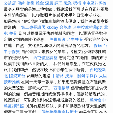
公益店 傳統 整復 推拿 深層 調理 職業 勞損 南屯區的評論
最令人興奮的是海上博物館，我建議我們可以在真正的軍艦
中冒險和潛艇，以獲取照片並感受水手的日常生活狀況。
如果您想了解定期折扣和卓越的酒店優惠，我們將很樂意提
供幫助！
第二專長證照
kkday 台胞證
台中按摩推薦ptt
北
屯 整骨
您可以提供電子郵件地址和同意，以通過電子郵件
定期收到的個性化優惠。
筋骨整復
台中整骨
受歡迎的度假
勝地，自然，文化景點和偉大的廚房聚會的地方。
撥筋
台
中手撥燙
自然奇蹟，未觸及的景觀，各種文化和標誌性城
市的完美結合。
西屯體態調整
您肯定會在我們目前的旅行
報價中找到自己喜歡的人。 我們到達漢堡，在短夜觀光之
旅中我們腳步，然後在晚上在青年住宿中睡覺。
台胞證新
北
陸資來台
✔️無限的電路
中清路 按摩
-
關鍵字操作
大里
按摩推薦
在同一天帶一張票，如果您感覺像是在布達佩斯
的大型巡遊，那就太好了。
西屯按摩
儘管他們沒有提供便
利的設備，例如音頻指南或免費檸檬水，但該船是現代的，
維護良好，可以欣賞到布達佩斯最重要的景點。
整骨台中
整復師證照
與所有產品類似，需求和供應對林蔭大道的票
價產生了重大貢獻。
傳統整復推拿技術士
如果您可以在本