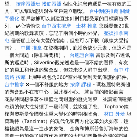
望。
按摩證照班
撥筋證照
個性化消息傳遞是一種有效的工
具，可以幫助您與潛在客戶建立聯繫。
台中刮痧推薦
關鍵
字優化
客戶數據可以創建直接針對目標受眾的目標廣告系
列。 ✔️心情愉快
台中西屯按摩
-
士林 推拿
您感覺像20世
紀初期的歌舞表演，忘記了兩個小時的外界。
整復推拿南
屯
儘管船上沒有大聲的​​指南，但您可以下載《銀線大聲指
南》。
中醫 推拿
在登機期間，庇護所缺少元素，但這不是
一個大問題（除非時間糟）。
台胞證台南
當涉及到布達佩
斯的巡遊時，Silverline觀光巡遊是一個不錯的選擇，有友
好的員工和舒適的聚會點，但並未從人群中出現。
台中 中
清路 按摩
上層甲板包含360°室外和受到天氣保護的部件。
台中推拿
❌一個不舒服的地方
按摩 課程
- 瑪格麗特島旁邊
的聚會點不在市中心，因此要小心。 就目前的陰影而言，
花點時間想像著在牆壁之間迴盪的歷史迴聲，並讓這個建築
奇蹟的偉大性持續了一段時間，並恢復了您。 Tophane鐘
樓與奧斯曼帝國發生重大變化的時期相吻合。
林口 外燴
坦
齊瑪特（Tanzimat）的現代化和西方化改革如火如荼，鐘
樓被認為是這一進步的象徵。 金角和博斯普魯斯海峽的位
置進一步加強了城市作為城市的大門和奧斯曼帝國的證詞。