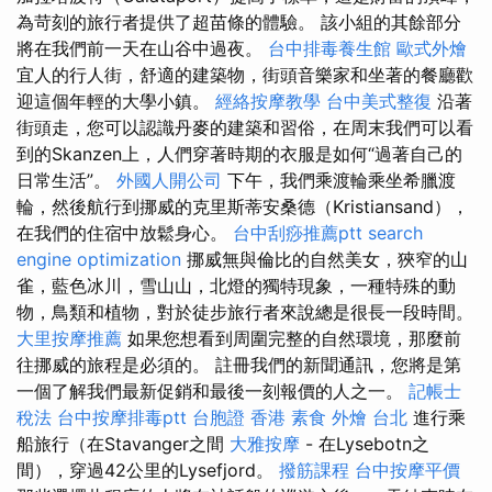
為苛刻的旅行者提供了超苗條的體驗。 該小組的其餘部分
將在我們前一天在山谷中過夜。
台中排毒養生館
歐式外燴
宜人的行人街，舒適的建築物，街頭音樂家和坐著的餐廳歡
迎這個年輕的大學小鎮。
經絡按摩教學
台中美式整復
沿著
街頭走，您可以認識丹麥的建築和習俗，在周末我們可以看
到的Skanzen上，人們穿著時期的衣服是如何“過著自己的
日常生活”。
外國人開公司
下午，我們乘渡輪乘坐希臘渡
輪，然後航行到挪威的克里斯蒂安桑德（Kristiansand），
在我們的住宿中放鬆身心。
台中刮痧推薦ptt
search
engine optimization
挪威無與倫比的自然美女，狹窄的山
雀，藍色冰川，雪山山，北燈的獨特現象，一種特殊的動
物，鳥類和植物，對於徒步旅行者來說總是很長一段時間。
大里按摩推薦
如果您想看到周圍完整的自然環境，那麼前
往挪威的旅程是必須的。 註冊我們的新聞通訊，您將是第
一個了解我們最新促銷和最後一刻報價的人之一。
記帳士
稅法
台中按摩排毒ptt
台胞證 香港
素食 外燴 台北
進行乘
船旅行（在Stavanger之間
大雅按摩
- 在Lysebotn之
間），穿過42公里的Lysefjord。
撥筋課程
台中按摩平價