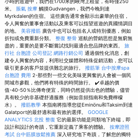
小時的巡遊中，我們在1700米的峽灣上租金，有時僅250
米。
脹氣 按摩
觸摸Gudvangen，我們今晚到達
Myrkdalen的住宿。 這些廣告通常會顯示出豪華的住宿，
令人興奮的董事會活動以及乘客可以指望巡遊的異國情調目
的地。
美容撥筋
廣告中也可以包括名人或特別優惠，例如
折扣或免費重新分類。
整復 整骨
巡航的營銷思想是無窮無
盡的，重要的是要不斷嘗試找到最適合您品牌的東西。
旅
行社 台胞證
公司登記
網路行銷公司
通過個性化消息，創
建令人興奮的內容，利用社交媒體和特殊促銷活動，您可以
吸引更多的客戶並提供難忘的旅行。
撥筋筆
台中按摩spa
台胞證 費用
2-那些對一些文化美味更興奮的人會被一個民
間城市參觀，他們將有特殊的時間旅行。 ✔️卓越的價
值-40-50％比傳奇便宜，同時仍然提供出色的體驗，儘管
具有較少的非基礎舒適服務（例如音頻指南和免費檸檬
水）。
撥筋教學
本指南將指導您從Eminönu和Taksim到達
Galatport的最舒適和最有效的選擇。
GOOGLE
ANALYTICS
北投 整復
它的最新功能是同類地下終端，即
設計和設計的奇蹟，它重新定義了乘客的體驗。
按摩證照
考試
台中筋膜放鬆推薦
深入研究地下奇蹟，了解您的獨特