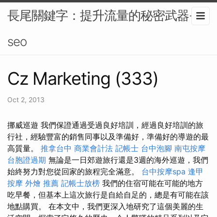
長尾關鍵字：提升流量的秘密武器-
seo
Cz Marketing (333)
Oct 2, 2013
挪威巡遊 我們保證通過受過良好培訓，經過良好培訓的旅
行社，經驗豐富的銷售同事以及準備好，準備好的導遊的最
高質量。
推拿台中
商業會計法 記帳士
台中泡腳
南屯按摩
台胞證過期
無論是一日郊遊旅行還是3週的海外巡遊，我們
始終努力對您從回家的旅程完全滿意。
台中按摩spa
逢甲
按摩
外燴 推薦
記帳士放榜
我們的住宿可能在可能的地方
吃早餐，但基本上這次旅行是自給自足的，總是有可能在該
地點購買。 在本文中，我們更深入地研究了這個美麗的生