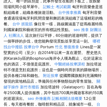
證人。 唯一的區別是，此事件發生在船的下板上，並娛樂
現場民間小提琴犀牛。
記帳士 考試範圍
匈牙利音樂會是巡
航組織者，組織各種旅遊活動。
台中推拿推薦
匈牙利音樂
會通過現場匈牙利民間音樂和舞蹈表演組織了這場精彩的晚
餐。
台中 抓龍筋
像往常一樣，路線圖涵蓋了從瑪格麗特島
到國家劇院和藝術宮的所有標誌性景點。
seo
推拿
財團法
人 社團法人
這次旅行以平靜，60分鐘的巡遊時間，提供了
一個寧靜的步伐，使您能夠發現景點並享受這一刻。
哪裡
找台中撥筋
按摩台中
Portum
竹北 整復推拿
Lines是一家
堅實的公司（至少）自2014年以來一直在運營。 歷史悠久
的Karaköy區的Bosphorus海岸令人嘆為觀止，位於這家出
色的酒店，不僅僅是庇護所。
中醫經絡按摩課程
加拉塔波
特不僅是烹飪庇護所；這也是一個時尚而折衷的購物場所，
提供各種口味和錢包。
附近按摩
從國際國旗船到充滿獨特
發現的當地精品店，準備與任何事物類似的零售冒險。
關
鍵字操作
新竹市撥筋
加拉塔波特（Galataport）旨在為每
年2500萬人提供服務，其中包括700萬外國遊客和約150萬
的巡迴演出。
seo
外燴廠商
記帳相關法規概要
1.2公里
長，每天都有餐館，咖啡館和精品店，就像城市一樣。
台