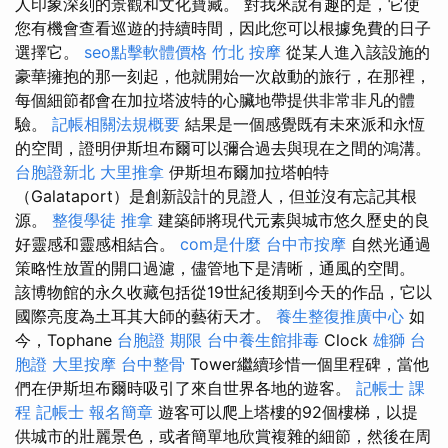
人印象深刻的景觀和文化寶藏。 對我來說有趣的是，它使
您有機會查看巡遊的持續時間，因此您可以根據免費的日子
選擇它。
seo點擊軟體價格
竹北 按摩
從某人進入該設施的
豪華擁抱的那一刻起，他就開始一次啟動的旅行，在那裡，
每個細節都會在加拉塔波特的心臟地帶提供非常非凡的體
驗。
記帳相關法規概要
結果是一個感覺既有未來派和永恆
的空間，證明伊斯坦布爾可以彌合過去與現在之間的鴻溝。
台胞證新北
大里推拿
伊斯坦布爾加拉塔帕特
（Galataport）是創新設計的見證人，但並沒有忘記其根
源。
整復學徒
推拿
建築師將現代元素與城市悠久歷史的良
好靈感和靈感相結合。
com是什麼
台中市按摩
自然光通過
策略性放置的開口過濾，儘管地下是清晰，通風的空間。
該博物館的永久收藏包括從19世紀後期到今天的作品，它以
國際亮度為土耳其大師的藝術天才。
養生整復推廣中心
如
今，Tophane
台胞證 期限
台中養生館排毒
Clock
雄獅 台
胞證
大里按摩
台中整骨
Tower繼續珍惜一個里程碑，當他
們在伊斯坦布爾時吸引了來自世界各地的遊客。
記帳士 課
程
記帳士 報名簡章
遊客可以爬上塔樓的92個樓梯，以提
供城市的壯麗景色，或者簡單地欣賞複雜的細節，然後在周