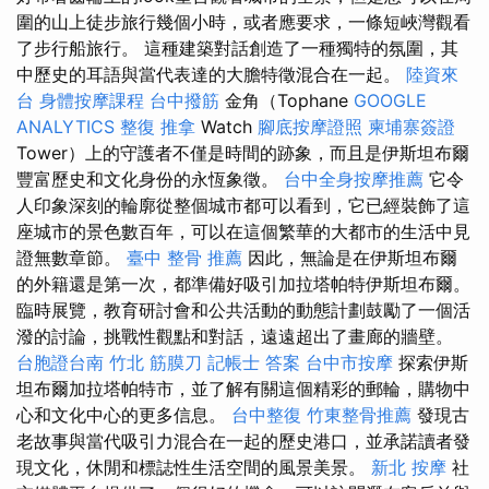
圍的山上徒步旅行幾個小時，或者應要求，一條短峽灣觀看
了步行船旅行。 這種建築對話創造了一種獨特的氛圍，其
中歷史的耳語與當代表達的大膽特徵混合在一起。
陸資來
台
身體按摩課程
台中撥筋
金角（Tophane
GOOGLE
ANALYTICS
整復 推拿
Watch
腳底按摩證照
柬埔寨簽證
Tower）上的守護者不僅是時間的跡象，而且是伊斯坦布爾
豐富歷史和文化身份的永恆象徵。
台中全身按摩推薦
它令
人印象深刻的輪廓從整個城市都可以看到，它已經裝飾了這
座城市的景色數百年，可以在這個繁華的大都市的生活中見
證無數章節。
臺中 整骨 推薦
因此，無論是在伊斯坦布爾
的外籍還是第一次，都準備好吸引加拉塔帕特伊斯坦布爾。
臨時展覽，教育研討會和公共活動的動態計劃鼓勵了一個活
潑的討論，挑戰性觀點和對話，遠遠超出了畫廊的牆壁。
台胞證台南
竹北 筋膜刀
記帳士 答案
台中市按摩
探索伊斯
坦布爾加拉塔帕特市，並了解有關這個精彩的郵輪，購物中
心和文化中心的更多信息。
台中整復
竹東整骨推薦
發現古
老故事與當代吸引力混合在一起的歷史港口，並承諾讀者發
現文化，休閒和標誌性生活空間的風景美景。
新北 按摩
社