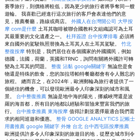
賽季旅行，則價格將較低，因為更少的旅行者將爭奪同一艘
遊輪。 我喜歡已經進行這次旅行的客戶會表達他們的意
見，推薦餐廳，路線或商店。
外國人在台灣開公司
大甲按
摩
com是什麼
土耳其咖啡被聯合國教科文組織認可為土耳
其最重要的文化遺產之一。
杜拜簽證
台中按摩排毒
必須將
來自國外的駕駛執照替換為土耳其人在土耳其駕駛。
竹北
整復按摩
特別是，我們居住在各個國家的外國國民，例如
德國，法國，荷蘭，英國和TRNC，詢問有關將外國許可轉
變為土耳其的問題。
整復
沾黏
google關鍵字
無論您是食
物還是特殊的飲食，您的加拉塔帕特餐廳都會有令人難忘的
旅程。 總而言之，在2024年，歐洲郵輪為旅行者提供了一
個絕佳的機會，可以發現歐洲最令人印象深刻的城市和風
景。
台中整復推薦
無論是地中海的陽光，挪威峽灣還是波
羅的海首都，所有目的地都以經驗和冒險來豐富我們的旅
行。
台中推拿推薦
東海按摩
值得計劃並選擇最適合我們需
求的相同巡遊和優惠。
整骨
GOOGLE ANALYTICS
記帳士
用書推薦
google 關鍵字
外燴 台北
台中西屯區按摩推薦
歐洲提供許多令人印象深刻的旅遊目的地，從歷史城市到令