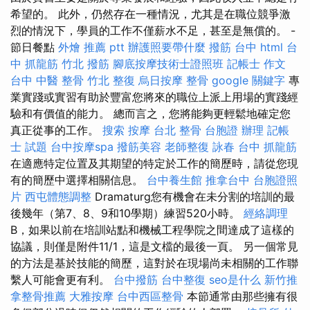
希望的。 此外，仍然存在一種情況，尤其是在職位競爭激
烈的情況下，學員的工作不僅薪水不足，甚至是無償的。 -
節日餐點
外燴 推薦 ptt
辦護照要帶什麼
撥筋 台中
html
台
中 抓龍筋
竹北 撥筋
腳底按摩技術士證照班
記帳士 作文
台中 中醫 整骨
竹北 整復
烏日按摩
整骨
google 關鍵字
專
業實踐或實習有助於豐富您將來的職位上派上用場的實踐經
驗和有價值的能力。 總而言之，您將能夠更輕鬆地確定您
真正從事的工作。
搜索
按摩
台北 整骨
台胞證 辦理
記帳
士 試題
台中按摩spa
撥筋美容
老師整復 詠春
台中 抓龍筋
在適應特定位置及其期望的特定於工作的簡歷時，請從您現
有的簡歷中選擇相關信息。
台中養生館
推拿台中
台胞證照
片
西屯體態調整
Dramaturg您有機會在未分割的培訓的最
後幾年（第7、8、9和10學期）練習520小時。
經絡調理
B，如果以前在培訓站點和機械工程學院之間達成了這樣的
協議，則僅是附件11/1，這是文檔的最後一頁。 另一個常見
的方法是基於技能的簡歷，這對於在現場尚未相關的工作聯
繫人可能會更有利。
台中撥筋
台中整復
seo是什么
新竹推
拿整骨推薦
大雅按摩
台中西區整骨
本節通常由那些擁有很