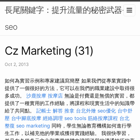
長尾關鍵字：提升流量的秘密武器-
seo
Cz Marketing (31)
Oct 2, 2013
如何為實習示例和專家建議寫簡歷 如果我們從專業實踐中
提供了一個很好的方法，它可以在我們的職業建設中取得很
多成功。
沙鹿按摩
按摩店
無論是付費還是無償的實習，都
提供了一種實用的工作經驗，將課程和現實生活中的知識帶
給了共同點。
記帳士 解答
推拿
台北外燴
seo優化
台中舒
壓
台中腳底按摩
經絡調理
seo tools
筋絡按摩課程
台北
整復
seo marketing
同時，學生無論教育機構如何進行學
生工作，以補充他的學業或獲得實踐經驗。 我很快學習，