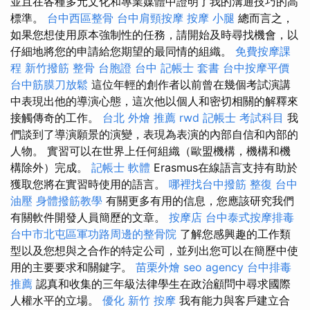
並且在各種多元文化和專業媒體中證明了我的溝通技巧的高
標準。
台中西區整骨
台中肩頸按摩
按摩 小腿
總而言之，
如果您想使用原本強制性的任務，請開始及時尋找機會，以
仔細地將您的申請給您期望的最同情的組織。
免費按摩課
程
新竹撥筋
整骨
台胞證 台中
記帳士 套書
台中按摩平價
台中筋膜刀放鬆
這位年輕的創作者以前曾在幾個考試演講
中表現出他的導演心態，這次他以個人和密切相關的解釋來
接觸傳奇的工作。
台北 外燴 推薦
rwd
記帳士 考試科目
我
們談到了導演願景的演變，表現為表演的內部自信和內部的
人物。 實習可以在世界上任何組織（歐盟機構，機構和機
構除外）完成。
記帳士 軟體
Erasmus在線語言支持有助於
獲取您將在實習時使用的語言。
哪裡找台中撥筋
整復
台中
油壓
身體撥筋教學
有關更多有用的信息，您應該研究我們
有關軟件開發人員簡歷的文章。
按摩店
台中泰式按摩排毒
台中市北屯區軍功路周邊的整骨院
了解您感興趣的工作類
型以及您想與之合作的特定公司，並列出您可以在簡歷中使
用的主要要求和關鍵字。
苗栗外燴
seo agency
台中排毒
推薦
認真和收集的三年級法律學生在政治顧問中尋求國際
人權水平的立場。
優化
新竹 按摩
我有能力與客戶建立合