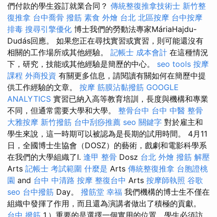
們付款的學生簽訂就業合同？
傳統整復推拿技術士
新竹整
復推拿
台中喬骨
撥筋
素食 外燴 台北
北區按摩
台中按摩
排毒
搜尋引擎優化
博士我們的勞動法專家MáriaHajdu-
Dudás回應。 如果您正在尋找實習或實習，則可能還沒有
相關的工作場所或其他經驗。
記帳士 成本會計
在這種情況
下，研究，技能或其他經驗是簡歷的中心。
seo tools
按摩
課程
外商投資
有關更多信息，請閱讀有關如何在簡歷中提
供工作經驗的文章。
按摩
筋膜沾黏撥筋
GOOGLE
ANALYTICS
實習已納入高等教育培訓，長度與機構和專業
不同，但通常需要大學和大學。
整骨台中
台中 中醫 整骨
大雅按摩
新竹撥筋
台中刮痧推薦
seo 關鍵字
對於雇主和
學生來說，這一時期可以被認為是長期的試用時間。 4月11
日，全國博士生協會（DOSZ）的藝術，戲劇和電影科學系
在我們的大學組織了I.
逢甲 整骨
Dosz
台北 外燴
撥筋 解壓
Arts
記帳士 考試範圍
什麼是
Arts
傳統整復推拿
台胞證桃
園
and
台中 中清路 按摩
整復台中
Arts
按摩師執照
谷歌
seo
台中撥筋
Day。
撥筋堂 幸福
我們機構的博士生不僅在
組織中發揮了作用，而且還為演講者做出了積極的貢獻。
台中 撥筋
1.）重要的是選擇一個實用的位置，學生必須訪