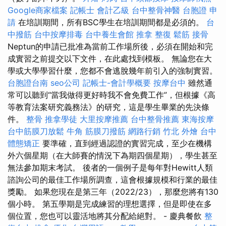
Google商家檔案
記帳士 會計乙級
台中整骨神醫
台胞證 申
請
在培訓期間，所有BSC學生在培訓期間都是必須的。
台
中撥筋
台中按摩排毒
台中養生會館
推拿 整復
鬆筋
接骨
Neptun的申請已批准為當前工作場所後，必須在開始和完
成實習之前提交以下文件，在此處找到模板。 無論您在大
學或大學學習什麼，您都不會逃脫幾年前引入的強制實習。
台胞證台南
seo公司
記帳士-會計學概要
按摩台中
雖然通
常可以聽到“當我做得更好時我不會免費工作”，但根據《高
等教育法案研究義務法》的研究，這是學生畢業的先決條
件。
整骨
推拿學徒
大里按摩推薦
台中整骨推薦
東海按摩
台中筋膜刀放鬆
牛角 筋膜刀撥筋
網路行銷
竹北 外燴
台中
體態矯正
要準確，直到經過認證的實習完成，至少在機構
外六個星期（在大師賽的情況下為期四個星期），學生甚至
無法參加期末考試。 後者的一個例子是每年對Hewitt人類
諮詢公司的最佳工作場所調查，這會根據規模和行業的最佳
獎勵。 如果您現在是第三年（2022/23），那麼您將有130
個小時。 第五學期是完成練習的理想選擇，但是即使在多
個位置，您也可以靈活地將其分配給絕對。 - 慶典餐飲
整