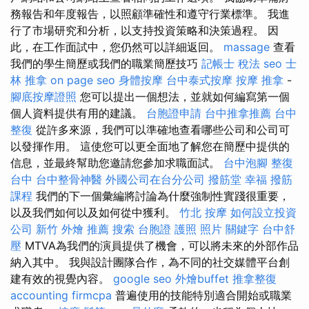
務報告和年度報告，以照顧準確性和遵守行業標準。 我進
行了市場研究和分析，以支持投資策略和決策過程。 因
此，在工作面試中，您仍然可以詳細返回。
massage
查看
我們的學生簡歷或我們的職業簡歷技巧
記帳士 稅法
seo
士
林 推拿
on page seo
身體按摩
台中泰式按摩
按摩
推拿
-
腳底按摩證照
您可以提出一個想法，並就如何編寫第一個
個人資料提供有用的建議。
台胞證申請
台中推拿推薦
台中
整復
從許多來源，我們可以準確地查看哪些公司和公司可
以發揮作用。 這使您可以更全面地了解您在簡歷中提供的
信息，並最終幫助您邀請您參加求職面試。
台中泡腳
整復
台中
台中整骨神醫
外國公司在台分公司
撥筋堂 幸福
撥筋
課程
我們的下一個彙編將討論為什麼強制性實踐很重要，
以及我們如何以及如何從中獲利。
竹北 按摩
如何設立投資
公司
新竹 外燴 推薦
搜索
台胞證 護照 照片
關鍵字
台中舒
壓
MTVA為我們的演員提供了機會，可以將未來的外部作品
納入其中。 我與設計團隊合作，為不同的社交媒體平台創
建有效的視覺內容。
google seo
外燴buffet
推拿整復
accounting firmcpa
普遍使用的技能特別適合開始或職業