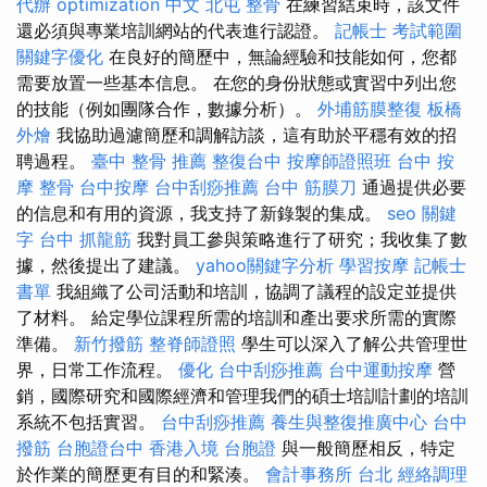
代辦
optimization 中文
北屯 整骨
在練習結束時，該文件
還必須與專業培訓網站的代表進行認證。
記帳士 考試範圍
關鍵字優化
在良好的簡歷中，無論經驗和技能如何，您都
需要放置一些基本信息。 在您的身份狀態或實習中列出您
的技能（例如團隊合作，數據分析）。
外埔筋膜整復
板橋
外燴
我協助過濾簡歷和調解訪談，這有助於平穩有效的招
聘過程。
臺中 整骨 推薦
整復台中
按摩師證照班
台中 按
摩 整骨
台中按摩
台中刮痧推薦
台中 筋膜刀
通過提供必要
的信息和有用的資源，我支持了新錄製的集成。
seo 關鍵
字
台中 抓龍筋
我對員工參與策略進行了研究；我收集了數
據，然後提出了建議。
yahoo關鍵字分析
學習按摩
記帳士
書單
我組織了公司活動和培訓，協調了議程的設定並提供
了材料。 給定學位課程所需的培訓和產出要求所需的實際
準備。
新竹撥筋
整脊師證照
學生可以深入了解公共管理世
界，日常工作流程。
優化
台中刮痧推薦
台中運動按摩
營
銷，國際研究和國際經濟和管理我們的碩士培訓計劃的培訓
系統不包括實習。
台中刮痧推薦
養生與整復推廣中心
台中
撥筋
台胞證台中
香港入境 台胞證
與一般簡歷相反，特定
於作業的簡歷更有目的和緊湊。
會計事務所 台北
經絡調理