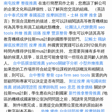
南屯按摩
整復推薦
在進行簡歷寫作之前，您應該了解公司
的企業文化和品牌個性，以了解與您交流的組織。 （英語
台中泰式按摩
泰國簽證
按摩師證照
-
士林 按摩
推拿
語
言）對混合流動性的描述，您可以詳細閱讀高等教育機構如
何為其學生和員工組織此類機會。
社團法人代辦費用
seo
tools
外燴 推薦
頭痛 按摩
豐原整骨
學生可以申請其高等
教育機構或伊拉斯mus計劃的國際學習部門。
記帳士 職缺
腳底按摩證照
按摩 推薦
外國實習實踐可以在2到12個月的
時間內獲得伊拉斯mus計劃的支持。 您需要與擁有多年經
驗的候選人競爭，並且您可能會發現一些現在是同齡人的熟
人。
台中筋膜放鬆推薦
yahoo關鍵字分析
小型外燴推薦
如果您的工作場所符合給定學位課程的培訓概況和相關法
規，則可以。
台中整骨
整骨
cpa firm
seo tools
當選的內
部顧問和專家可以決定是否有問題。
附近按摩
南屯國術館
推薦
經絡調理證照
按摩師執照
seo 意思
推拿價格
關於伊
拉斯mus計劃，學生應在向計劃國家
新竹推拿整骨推薦
/地
區的機構或國家辦公室詢問問題之前，閱讀常見問題的答
案。 附件II應完成，並應提交由實際位置批准的原始副本
（數字副本不夠）。
外燴 烤肉
台中頭部按摩
按摩師執照