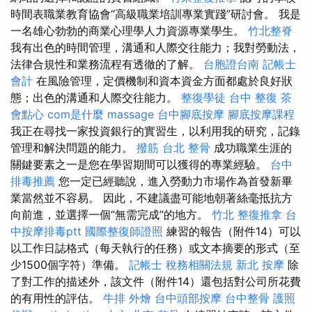
時間表職業教育協會“高級職業培訓專業實踐”研討會。 我是
一名雄心勃勃的商業心理學人力資源專業學生。
竹北整脊
我有出色的時間管理，溝通和人際交往能力；我對勞動法，
法律合規性和業務流程有透徹的了解。
台胞證台南
記帳士
會計
在風險管理，定價機制和資本資金方面都處於良好狀
態；出色的溝通和人際交往能力。
整復學徒
台中 整復
茶
會點心
com是什麼
massage
台中腳底按摩
腳底按摩課程
我正在尋找一家投資銀行的實習生，以利用我的研究，記錄
管理和解決問題的能力。
撥筋
台北 整骨
成功職業生涯的
關鍵要素之一是您在學習期間可以獲得的專業經驗。
台中
排毒推薦
您一定已經聽說，進入勞動力市場作為首發新畢
業當然並不容易。 因此，不建議盡可能地朝著絲毫抵抗方
向前進，並選擇一個“無需完成”的地方。
竹北 整復推拿
台
中按摩排毒ptt
國際整復師證照
練習的報告（附件14）可以
以工作日誌格式（每天執行的任務）或文本摘要的形式（至
少1500個字符）準備。
記帳士 稅務相關法規
新北 按摩
除
了對工作的描述外，該文件（附件14）還包括對公司所花費
的有用性的評估。
牛排 外燴
台中頭部按摩
台中整骨
護照