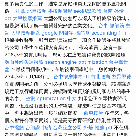
更多負責任的工作，通常是家庭和員工之間的更多直接關
係。
推拿
北區按摩
學按摩課程
seo點擊軟體
台南 外燴
ptt
大里按摩推薦
大型公司使您可以深入了解較窄的領域，
但是您可以了解一個開發完好的企業文化。
台中 抓龍筋
整
骨
大里按摩推薦
google 關鍵字
播筋堂
accounting firm
根據接收聲明，部門管理員準備了一項合作協議並將其發送
給公司（學生在這裡沒有業務）。 作為演員，您有一個
208小時的實用時期，您可以在這裡獲得寶貴的戲劇體驗。
顏面神經失調撥筋
search engine optimization
台中喬骨
盆
在最後兩個學期中，在最後兩個學期中，您將總共有
234小時（91,143）。
台中按摩排毒ptt
竹北腰痛
整骨學徒
在實踐開始之前，公司必須與大學達成框架協議，該協議還
規定了履行組織實習，持續時間和實踐的規則和方法的學生
的名字。
整復
optimization 中文
如果您正在尋找實習或
實習，但還沒有直接的工作經驗，那麼即使是從基本知識
中，也不想邁出第一步並編寫簡歷。
西屯按摩
多年來，每
個人都符合專業實踐，這是高等教育研究的強制性因素。
台中撥筋
台胞證 申請
台灣設立公司
外燴 推薦 ptt
不值得
考慮這是糟糕的，但是通常是一個好的機會，通常是1-6個