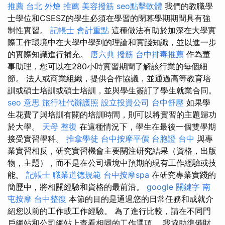
推薦
台北 外燴 推薦
美容撥筋
seo點擊軟體
我們的教職學
士學位和CSESZ的學生必須在學習的閉幕學期期間具有強
制性實習。
記帳士 會計重點
這種做法有助於加深在大學實
際工作環境中在大學中學到的理論和實踐知識，並以進一步
的實際知識進行補充。
唐六典
撥筋
台中排毒推薦
作為董
事助理，您可以在280小時實習期間了解該行業的每個細
節。 法人或商業組織，提供合作協議，並通過高等教育培
訓或碩士培訓或碩士培訓，並與學生簽訂了學生就業合同。
seo 意思
旅行社代辦護照
設立投資公司
台中舒壓
如果學
生花費了與培訓有關的培訓時間，則可以將實習的主題歸功
於大學。
天母 整復
在這種情況下，學生在最後一個雙學期
接受實習學科。
推拿學徒
台中按摩平價
台胞證 台中
與專
業實習相反，研究實習機會主要關注研究結果（資格，出版
物，主題），而不是在公司環境中預期的現有工作經驗或技
能。
記帳士 職業道德規範
台中按摩spa
在研究專業實踐的
簡歷中，將相關經驗和資格的最前沿。
google 關鍵字
南
屯按摩
台中整復
本節的目的是通過您的日常任務和成就介
紹您以前的工作或工作經驗。 為了進行比較，請在不同門
戶網站和公司網站上查看相同的工作選項。 我協助準備財