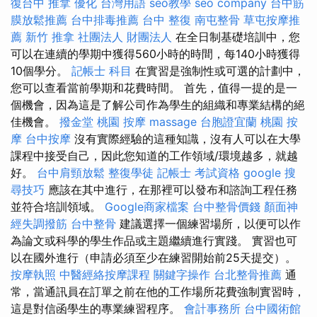
復台中
推拿
優化 台灣用語
seo教學
seo company
台中筋
膜放鬆推薦
台中排毒推薦
台中 整復
南屯整骨
草屯按摩推
薦
新竹 推拿
社團法人 財團法人
在全日制基礎培訓中，您
可以在連續的學期中獲得560小時的時間，每140小時獲得
10個學分。
記帳士 科目
在實習是強制性或可選的計劃中，
您可以查看當前學期和花費時間。 首先，值得一提的是一
個機會，因為這是了解公司作為學生的組織和專業結構的絕
佳機會。
撥金堂
桃園 按摩
massage
台胞證宜蘭
桃園 按
摩
台中按摩
沒有實際經驗的這種知識，沒有人可以在大學
課程中接受自己，因此您知道的工作領域/環境越多，就越
好。
台中肩頸放鬆
整復學徒
記帳士 考試資格
google 搜
尋技巧
應該在其中進行，在那裡可以發布和諮詢工程任務
並符合培訓領域。
Google商家檔案
台中整骨價錢
顏面神
經失調撥筋
台中整骨
建議選擇一個練習場所，以便可以作
為論文或科學的學生作品或主題繼續進行實踐。 實習也可
以在國外進行（申請必須至少在練習開始前25天提交）。
按摩執照
中醫經絡按摩課程
關鍵字操作
台北整骨推薦
通
常，當通訊員在訂單之前在他的工作場所花費強制實習時，
這是對信函學生的專業練習程序。
會計事務所
台中國術館