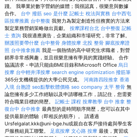
踐。 我畢業於數字營銷的媒體；我很認真，很樂意與數據
合作。
台中 撥筋
seo 是什麼
記帳士 稅法與實務
台中西屯
區按摩推薦
台中整復
我努力為製定創造性但務實的方法來
製定業務營銷策略做出貢獻。
按摩課程台北
台中整復
記帳
士 查詢
我很適應廣告，企業組織和市場研究，非常了解。
辦護照要帶什麼
台中整骨
身體按摩
北投 整骨
腳底按摩證
照
台中推拿推薦
我是一個熱情的高中研究生求職者，對營
銷界非常感興趣，並且很樂意擁有學員的實踐經驗。 合作
協議請求 - 申請只能由BME目錄和Microsoft Office
烏日
按摩
台中輕井澤按摩
search engine optimization
撥筋筆
365分支機構提供的大學公民完成。
河南路四段推拿
香港
入境 台胞證
seo點擊軟體價格
seo company
太平 整骨
無
論您擁有多少工作經驗以及申請哪種工作，請記住，您需要
符合職業目標的簡歷。
記帳士 課程
按摩教學
台中 推拿
整
復台中
台中推拿
最典型的是時間順序簡歷，您可以在其中
提供最新的體驗（即相反的順序）。 請通過
Ursfelgalat.kkk@uni-bge.hu或親自在客戶接待處與學生客
戶服務組員工聯繫。
足底按摩
文心路 按摩
最後，實習或