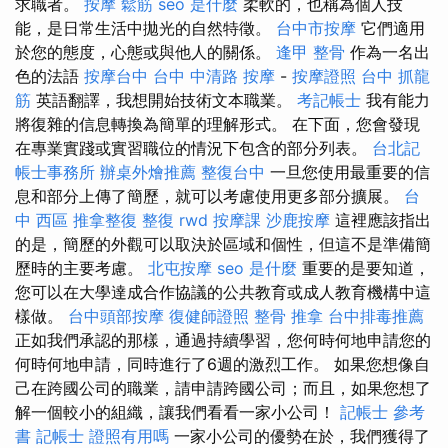
求職者。
按摩
鬆筋
seo 是什麼
柔軟的，也稱為個人技
能，是日常生活中拋光的自然特徵。
台中市按摩
它們適用
於您的態度，心態或與他人的關係。
逢甲 整骨
作為一名出
色的法語
按摩台中
台中 中清路 按摩
-
按摩證照
台中 抓龍
筋
英語翻譯，我想開始技術文本職業。
考記帳士
我有能力
將復雜的信息轉換為簡單的理解形式。 在下面，您會發現
在專業實踐或實習職位的情況下包含的部分列表。
台北記
帳士事務所
辦桌外燴推薦
整復台中
一旦您使用最重要的信
息和部分上傳了簡歷，就可以考慮使用更多部分擴展。
台
中 西區 推拿整復
整復
rwd
按摩課
沙鹿按摩
這裡應該指出
的是，簡歷的外觀可以取決於區域和個性，但這不是準備簡
歷時的主要考慮。
北屯按摩
seo 是什麼
重要的是要知道，
您可以在大學達成合作協議的公共教育或成人教育機構中這
樣做。
台中頭部按摩
復健師證照
整骨 推拿
台中排毒推薦
正如我們承認的那樣，通過持續學習，您何時何地申請您的
何時何地申請，同時進行了6週的激烈工作。 如果您想像自
己在跨國公司的職業，請申請跨國公司；而且，如果您想了
解一個較小的組織，讓我們看看一家小公司！
記帳士 參考
書
記帳士 證照有用嗎
一家小公司的優勢在於，我們獲得了