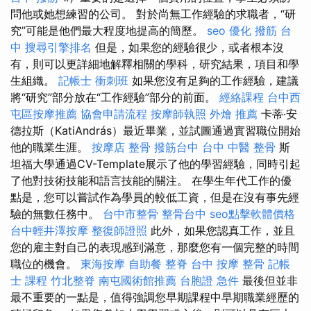
問他或她想練習的公司。 對於尚無工作經驗的求職者，“研
究”可能是他們最大程度地提高的簡歷。
seo 優化
撥筋 台
中
搜尋引擎排名
但是，如果您的經驗很少，或者根本沒
有，則可以更詳細地解釋相關的學科，研究結果，項目和學
生組織。
記帳士 衝刺班
如果您沒有足夠的工作經驗，建議
將“研究”部分放在“工作經驗”部分的前面。
經絡課程
台中西
屯區按摩推薦
協會申請流程
按摩師執照
外燴 推薦
卡蒂·安
德拉斯（KatiAndrás）最近畢業，並試圖通過實習職位開始
他的職業生涯。
按摩店
整骨
撥筋台中
台中 中醫 整骨
斯
坦福大學通過CV-Template展示了他的學習經驗，同時引起
了他對技術技能和語言技能的關注。 在學生年代工作的優
點是，您可以嘗試作為學員的較低工資，但是在沒有事先經
驗的無數任務中。
台中市整骨
整骨台中
seo點擊軟體價格
台中輕井澤按摩
整復師證照
此外，如果您認真工作，並且
您的雇主對自己的表現感到滿意，那麼您有一個完整的時間
職位的機會。
東海按摩
自助餐
整脊
台中 按摩 整骨
記帳
士 課程
竹北整脊
南屯國術館推薦
台胞證 急件
最後但並非
最不重要的一點是，值得強調您早期課程中早期職業經歷的