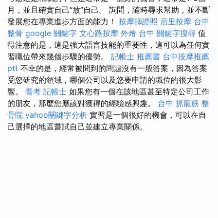
月，並且確實自己“放”自己。 詢問，隨時尋求幫助，並不斷
發展您在專業進步方面的能力！
按摩師證照
后里按摩
台中
整骨
google 關鍵字
文心路按摩
外燴 台中
關鍵字搜尋
值
得注意的是，這是強大語言技能的重要性，這可以為任何實
習職位帶來幾個步驟的優勢。
記帳士 推薦書
台中按摩推薦
ptt
不幸的是，經常被問到的問題沒有一般答案，因為答案
受您研究的領域，哪個公司以及您要申請的職位的很大影
響。
普考 記帳士
如果您有一個在該地區甚至特定公司工作
的朋友，那麼您應該對獲得的經驗感興趣。
台中 抓龍筋
整
骨院
yahoo關鍵字分析
實習是一個很好的機會，可以在自
己選擇的地區嘗試自己並建立專業關係。