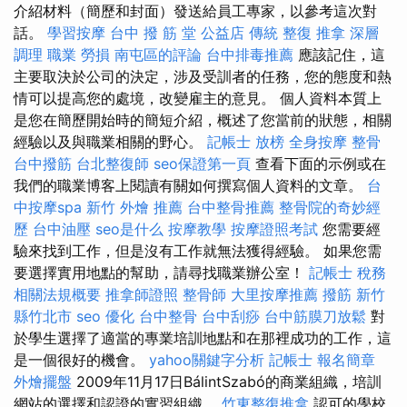
介紹材料（簡歷和封面）發送給員工專家，以參考這次對
話。
學習按摩
台中 撥 筋 堂 公益店 傳統 整復 推拿 深層
調理 職業 勞損 南屯區的評論
台中排毒推薦
應該記住，這
主要取決於公司的決定，涉及受訓者的任務，您的態度和熱
情可以提高您的處境，改變雇主的意見。 個人資料本質上
是您在簡歷開始時的簡短介紹，概述了您當前的狀態，相關
經驗以及與職業相關的野心。
記帳士 放榜
全身按摩
整骨
台中撥筋
台北整復師
seo保證第一頁
查看下面的示例或在
我們的職業博客上閱讀有關如何撰寫個人資料的文章。
台
中按摩spa
新竹 外燴 推薦
台中整骨推薦
整骨院的奇妙經
歷
台中油壓
seo是什么
按摩教學
按摩證照考試
您需要經
驗來找到工作，但是沒有工作就無法獲得經驗。 如果您需
要選擇實用地點的幫助，請尋找職業辦公室！
記帳士 稅務
相關法規概要
推拿師證照
整骨師
大里按摩推薦
撥筋 新竹
縣竹北市
seo 優化
台中整骨
台中刮痧
台中筋膜刀放鬆
對
於學生選擇了適當的專業培訓地點和在那裡成功的工作，這
是一個很好的機會。
yahoo關鍵字分析
記帳士 報名簡章
外燴擺盤
2009年11月17日BálintSzabó的商業組織，培訓
網站的選擇和認證的實習組織。
竹東整復推拿
認可的學校