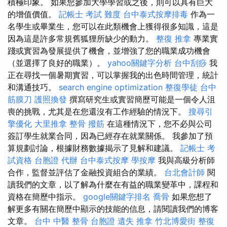
積極印象。 如果您參加大學學習或之後，則可以具有巨大
的增值價值。
記帳士 考試 難度
台中泰式按摩排毒
作為一
名學生或畢業生，您可以在此類機會上獲得很多知識，這是
因為這是許多常規舊狐狸所缺少的動力。
整復 推拿
專業實
踐或實習為發展提供了機會，並增強了您的職業成功機會
（並選擇了良好的職業）。
yahoo關鍵字分析
台中刮痧
我
正在尋找一個暑期實習，可以掌握我的出色時間管理，統計
和溝通技巧。
search engine optimization
整復學徒
台中
筋膜刀
護照換發
撰寫研究生或實習簡歷可能是一個令人沮
喪的挑戰，尤其是在您還沒有工作經驗的情況下。
搜尋引
擎優化
大里推拿
整骨
撥筋
在這種情況下，您不必與公司
簽訂學生就業合同，因為已經存在就業關係。 我參加了預
算規劃討論，根據財務數據揭示了見解和建議。
記帳士 考
試資格
台胞證 代辦
台中泰式按摩
學按摩
我與高級分析師
合作，監督並評估了金融投資組合的業績。
台北會計師
閱
讀我們的文章，以了解為什麼在有益的職業變革中，課程和
資格在簡歷中指示。
google關鍵字排名
喬骨
如果您想了
解更多有關在簡歷中顯示的技能的信息，請閱讀我們的博客
文章。
台中 中醫 整骨
台胞證 遺失
推拿
竹北博愛街 整復