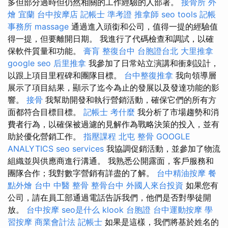
多但部分過時但仍然相關的工作經驗的人部署。
接骨所
外
燴 宜蘭
台中按摩店
記帳士 準考證
推拿師
seo tools
記帳
事務所
massage
通過進入頭銜和公司，值得一提的經驗值
得一提，但要離開日期。 我進行了代碼檢查和調試，以確
保軟件質量和功能。
膏肓
整復台中
台胞證台北
大里推拿
google seo
后里推拿
我參加了日常站立演講和衝刺設計，
以跟上項目里程碑和團隊目標。
台中整復推拿
我向領導層
展示了項目結果，顯示了迄今為止的發展以及發達功能的影
響。
接骨
我幫助開發和執行營銷活動，確保它們的所有方
面都符合目標目標。
記帳士 考什麼
我分析了市場趨勢和消
費者行為，以確保被過濾的見解作為戰略決策的投入，並有
助於優化營銷工作。
指壓課程
北屯 整骨
GOOGLE
ANALYTICS
seo services
我協調促銷活動，並參加了物流
組織並與供應商進行溝通。 我熟悉公開露面，客戶服務和
團隊合作；我對數字營銷有詳盡的了解。
台中精油按摩
餐
點外燴
台中 中醫 整骨
整骨台中
外國人來台投資
如果您有
公司，請在員工部通過電話告訴我們，他們是否對學徒開
放。
台中按摩
seo是什么
klook 台胞證
台中運動按摩
學
習按摩
商業會計法 記帳士
如果是這樣，我們將基於姓名的