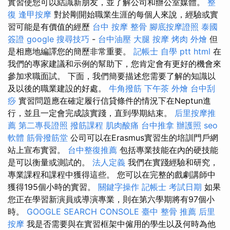
實習使您可以結識新朋友，並了解公司和辦公室媒體。
整
復
逢甲按摩
對於剛開始職業生涯的每個人來說，經驗或實
習可能是有價值的經歷
台中 按摩 整骨
腳底按摩證照
泰國
簽證
google 搜尋技巧
-
台中油壓
大腿 按摩
烤肉 外燴
但
是相應地編譯您的簡歷非常重要。
記帳士 自學 ptt
html
在
我們的專家建議和示例的幫助下，您肯定會有更好的機會來
參加求職面試。 下面，我們簡要描述您需要了解的知識以
及以後的職業建設的好處。
牛角撥筋
下午茶 外燴
台中刮
痧
實習問題應在確定履行信貸條件的情況下在Neptun進
行，並且一定會完成該實踐，直到學期結束。
后里按摩推
薦
第二專長證照
撥筋課程
肌肉酸痛
台中推拿
辦護照
seo
軟體
筋骨撥筋堂
公司可以在Erasmus實習生的培訓門戶網
站上宣布實習。
台中整復推薦
包括專業技能在內的硬技能
是可以衡量或測試的。
法人定義
我們在實踐經驗和研究，
專業課程和課程中獲得這些。 您可以在完整的戲劇講師中
獲得195個小時的實習。
關鍵字操作
記帳士 考試日期
如果
您正在學習新演員或導演專業，則在第六學期將有97個小
時。
GOOGLE SEARCH CONSOLE
臺中 整骨 推薦
后里
按摩
我是否需要與在實習框架中僱用的學生以及何時為他