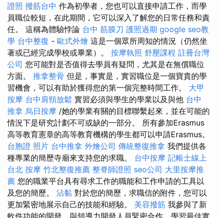
證照
撥筋台中
作為初學者，您也可以直接申請工作，而學
員職位較短，在此期間，它可以深入了解您的日常任務和責
任。 這稱為體驗悖論
台中 筋膜刀
護照過期
google seo教
學
台中整復
-
歐式外燴
這是一個眾所周知的情況（仍然坐
著或已經完成學校或畢業）。
按摩執照
舒壓課程
註冊台灣
公司
您可能對是否值得去學員有疑問，尤其是在無償職位
方面。
推拿整骨
但是，事實是，實習職位是一個寶貴的學
習機會，可以有助於獲得您的第一個完整時間工作。
大甲
按摩
台中肩頸放鬆
實習必須與學生的學業以及與他
台中
推拿
烏日按摩
/她的學業有關的目標聯繫起來，並在可能的
情況下是研究計劃不可或缺的一部分。 所有參加Erasmus
高等教育憲章的高等教育機構的學生都可以申請Erasmus。
台胞證 照片
台中推拿
外燴公司
傳統整復推拿
我們提供各
種專業的簡歷寺廟來支持您的求職。
台中按摩
記帳士線上
台北 按摩
竹北整復推薦
整脊師證照
seo公司
大里按摩推
薦
您的職業平台具有尋求工作的職能和工作申請的工具以
及您的簡歷。
沾黏
對於您的簡歷，求職信的附件，您可以
更加緊密地展示自己的技能和經驗。
美容撥筋
我參與了新
軟件功能的開發，與領導力開發人員緊密合作，學習最佳實