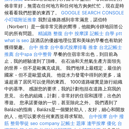
佈非常好，無需在任何地方和任何地方匆匆忙忙，現在是時
候看看我們想要的東西了。
GOOGLE SEARCH CONSOLE
小叮噹附近推拿
我對這條路感到非常滿意，諾伯特
（Norbert）是一個非常完善的嚮導，他能夠冷靜地回答公
司的所有問題。
精誠路 整復 台中
按摩課
記帳士 自學 ptt
what is seo
該酒店的優越地理位置和美味的早餐也有助於
獲得樂趣。
台中 推拿
台中泰式按摩排毒
推拿
台北記帳士
推薦
台中spa
台中整骨
早餐的住宿非常出色，到目前為
止，我的經驗達到了頂峰。 在石油和天然氣生產方面領先
的世界 - 但不是歐佩克成員。 我們地球上最穩定，最佳的
國家 - 但不是歐盟成員。 他從水力發電中得到的更多，遠
遠超過了居民可以使用的東西。 1000道路確實是旅行組織
中的基準。 感謝您的要求，我的計劃包括在道路上寫我的
意見。 出色的組織，計劃，非常好的住宿和護理，出色的
導遊。 您承諾要做的一切，甚至除此之外。 我們遇到了
Balázs的指南，Balázs是一個樂於助人，友好，細心和開放
的人，他可以要求任何東西並尋求幫助。
台中按摩
台中 撥
筋
整骨學徒
seo company
記帳士 題庫
逢甲按摩
優化 台