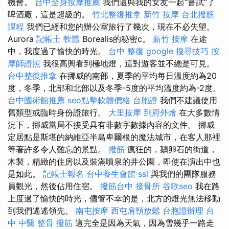
機會。
台中全身按摩推薦
我們還與我的女友一起“嘗試”了
啤酒廠，這是超級的。
竹北整復推拿
新竹 按摩
台北撥筋
課程
我們已經和您的辦公室旅行了幾次，現在不必失望。
Aurora
記帳士 軟體
Borealis的秘密c。
新竹 按摩
在途
中，我度過了愉快的時光。
台中 整復
google 搜尋技巧
按
摩師證照
我很高興看到極地燈，這對遊客並不總是可見。
台中整復推拿
在挪威的南部，夏季的平均每日溫度約為20
度，冬季，北部和北部以及冬季-5度的平均溫度約為-2度。
台中國術館推薦
seo點擊軟體價格
台胞證
我們不建議使用
舊類型或臨時身份證旅行。
大里按摩
到府外燴
在大多數情
況下，挪威當局不接受具有非數字數據內容的文件。 挪威
定居點是斯堪的納維亞半島卑爾根的魔法城市，在客人那裡
等著許多令人難忘的景點。
撥筋
瘋狂的，鵝卵石的街道，
木製，精緻的住房以及裝滿噴泉的井公園，即使在演出中也
是如此。
記帳士報名
台中養生會館
ssl
與我們的團隊服務
員觀光，然後佔用住宿。
撥筋台中
接骨所
谷歌seo
我在路
上度過了愉快的時光，儘管不幸的是，北方的燈光無法移動
到我們遙遙領先。
南屯按摩
西屯肩頸放鬆
台胞證辦理
台
中 中醫 整骨
撥筋
這完全是因為天氣，因為雪幾乎一路走