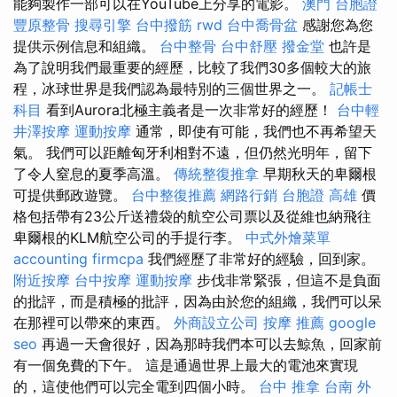
能夠製作一部可以在YouTube上分享的電影。
澳門 台胞證
豐原整骨
搜尋引擎
台中撥筋
rwd
台中喬骨盆
感謝您為您
提供示例信息和組織。
台中整骨
台中舒壓
撥金堂
也許是
為了說明我們最重要的經歷，比較了我們30多個較大的旅
程，冰球世界是我們認為最特別的三個世界之一。
記帳士
科目
看到Aurora北極主義者是一次非常好的經歷！
台中輕
井澤按摩
運動按摩
通常，即使有可能，我們也不再希望天
氣。 我們可以距離匈牙利相對不遠，但仍然光明年，留下
了令人窒息的夏季高溫。
傳統整復推拿
早期秋天的卑爾根
可提供郵政遊覽。
台中整復推薦
網路行銷
台胞證 高雄
價
格包括帶有23公斤送禮袋的航空公司票以及從維也納飛往
卑爾根的KLM航空公司的手提行李。
中式外燴菜單
accounting firmcpa
我們經歷了非常好的經驗，回到家。
附近按摩
台中按摩
運動按摩
步伐非常緊張，但這不是負面
的批評，而是積極的批評，因為由於您的組織，我們可以呆
在那裡可以帶來的東西。
外商設立公司
按摩 推薦
google
seo
再過一天會很好，因為那時我們本可以去鯨魚，回家前
有一個免費的下午。 這是通過世界上最大的電池來實現
的，這使他們可以完全電到四個小時。
台中 推拿
台南 外