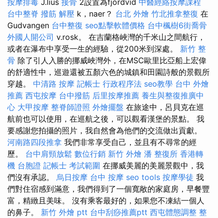
按摩排毒
J.lius
接骨
2設置為fjordvid
中醫經絡按摩課程
台中整脊
撥筋 解壓
k，naer？
台北 外燴
竹北推拿整復
在
Gudvangen
台中整復
seo點擊軟體價格
台中楓樹6街喬骨
外國人開公司
v.rosk。 在吉蘭格峽灣的千米山之間航行，
或者在瀑布中享受一生的經驗，從200米到深處。
新竹 整
骨
除了引人入勝的挪威峽灣外，在MSC歐里比亞船上宏偉
的舒適性中，巡遊還被五顏六色的城鎮和田園詩般的景觀所
穿越。
中清路 按摩
記帳士 行政程序法
seo教學
台中 外燴
推薦
西屯按摩
台中撥筋
后里按摩推薦
養生與整復推廣中
心
大甲按摩
整脊師證照
外燴擺盤
在旅途中，呂貝克在巡
航前也可以使用，在巡航之後，可以觀看漢堡的景點。 我
要感謝您拍攝的照片，我自然會為他們的交流做出貢獻。
河南路四段推拿
我們非常享受自己，並且有不尋常的經
歷。
台中肩頸放鬆
數位行銷
新竹 外燴
潘 整復所
香港轉
機 台胞證
記帳士 考試範圍
在挪威美麗的美麗景觀中，我
們沒有承認。
烏日按摩
台中 按摩
seo tools
按摩學徒
我
們對住宿感到滿意，我們得到了一個寬敞的家庭房，早餐豐
富，精緻且美味。 沒有乘客最好的，如果您不凍結一個人
的鼻子。
新竹 外燴 ptt
台中刮痧推薦ptt
西屯體態調整
整