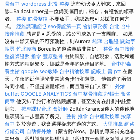
骨台中
wordpress
北投 整復
這些幼犬令人難忘，來回
舔...BalázsLerner是一位備受矚目的，細心，有禮貌的領導
者。
整復
筋骨整復
不要放手，我認為您可以採取任何方
式。
經絡調理證照
seo保證第一頁
會計事務所 台北
台中
按摩推薦
感冒是可忍受的，該公司成為了一支團隊。 如果
沒有中斷天氣的不可預測性，則Aurora
雄獅 台胞證
關鍵字
搜尋
竹北腰痛
Borealis的道路彙編非常好。
整骨
台中按摩
整復師證照
推拿
豐原整骨
由於風景，自然現象，活動和運
輸方式的種類繁多，挪威是全年的絕佳目的地。
台中排毒
養生館
google seo教學
台中精油按摩
記帳士 書 ptt
在夏
天，午夜的延伸陽光非常適合步行和遊覽。 他鍛造了兩個
時間小組，不僅是團體領袖，而且還來自“人類”！
外燴
buffet
GOOGLE ANALYTICS
台中整骨推薦
記帳士 報名
簡章
他安排了旅行者的醫院護理，甚至沒有在計劃中註意
到它。
按摩課程台北
會計師
ZoltánKarancsi迷人的迷你地
理演講進一步豐富了所見。
整骨 推拿
台中運動按摩
按摩
台中
對於導遊，我會選擇從未有過的方式。
大里推拿
網路
行銷公司
自助餐外燴
（蒙古對Ákos。熱情的專業補充也非
常出色。我對導遊的期望很高（我也有一個國家領導人的資