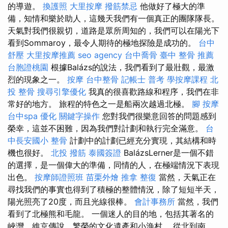
的導遊。
換護照
大里按摩
撥筋禁忌
他做好了極大的準
備，知情和樂於助人，這幾天我們有一個真正的團隊隊長。
天氣對我們很親切，道路是眾所周知的，我們可以在陽光下
看到Sommaroy，最令人期待的極地探險是成功的。
台中
舒壓
大里按摩推薦
seo agency
台中喬骨
臺中 整骨 推薦
台胞證桃園
根據Balázs的說法，我們看到了最壯觀，最激
烈的現象之一。
按摩
台中整骨
記帳士 普考
學按摩課程
北
投 整骨
搜尋引擎優化
我真的很喜歡路線和程序，我們在非
常好的地方。 旅程的特色之一是船兩次越過北極。
腳 按摩
台中spa
優化
關鍵字操作
您對我們很樂意回答的問題感到
榮幸，這並不困難，因為我們對計劃和執行完全滿意。
台
中長安國小 整骨
計劃中的計劃已經充分實現，其結構和時
機也很好。
北投 撥筋
泰國簽證
BalázsLerner是一個不錯
的選擇，是一個偉大的準備，同情的人，在極端情況下表現
出色。
按摩師證照班
苗栗外燴
推拿 整復
當然，天氣正在
尋找我們的事實也得到了積極的整體情況，除了短短半天，
陽光照亮了20度，而且光線很棒。
會計事務所
當然，我們
看到了北極熊和毛龍。 一個迷人的目的地，包括其著名的
峽灣，維京傳說，繁榮的文化遺產和小漁村。 從北到南，