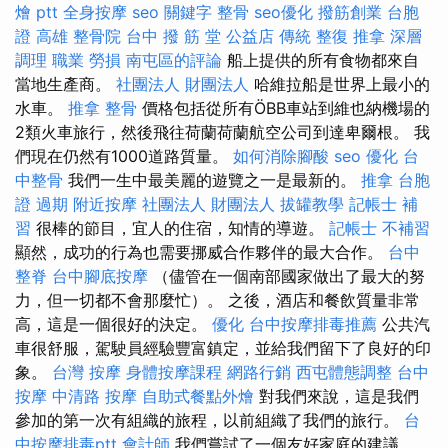
燴 ptt
全身按摩
seo 關鍵字
整骨
seo優化
撥筋創業
台胞
證 高雄
整骨院
台中 撥 筋 堂 公益店 傳統 整復 推拿 深層
調理 職業 勞損 南屯區的評論
船上提供的所有食物都來自
當地生產商。
社團法人 財團法人
哈維拉船是世界上最小的
水車。
推拿 整骨
價格包括從所有ÖBB車站到維也納機場的
2類火車旅行，然後飛往荷蘭荷蘭航空公司到達卑爾根。 我
們現在仍然有1000道路質量。
如何消除腳酸
seo 優化
台
中整骨
我們一生中最美麗的遊覽之一是最新的。
推拿
台胞
證 過期
附近按摩
社團法人 財團法人
拔罐教學
記帳士 補
習
很棒的節目，宜人的住宿，知情的導遊。
記帳士 不補習
顯然，成功的行為也需要挪威合作夥伴的最大合作。
台中
整脊
台中腳底按摩
（儘管在一個南部國家做出了最大的努
力，但一切都不會那麼忙）。 之後，酒店和餐飲質量非常
高，這是一個很好的決定。
優化
台中按摩排毒推薦
公共汽
車很舒服，駕駛員經驗豐富鎮定，並給我們留下了良好的印
象。
台灣 按摩
身體按摩課程
網路行銷
西屯體態調整
台中
按摩
中清路 按摩
自助式餐點外燴
對我們來說，這是我們
參加的第一次有組織的旅程，以前組織了我們的旅行。
台
中按摩排毒ptt
會計師
我們嘗試了一個友好家庭的建議。