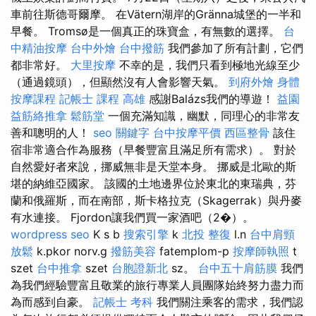
車前往斯德哥爾摩。 在Vätern湖岸的Gränna城堡的一半和
早餐。 Tromsø是一個真正的珠寶盒，有無數的選擇。
台
中精油按摩
台中外燴
台中撥筋
我們參加了所有計劃，它們
都非常好。
大里按摩
不幸的是，我們只看到極地光線至少
（通過鏡頭），但顯然沒有人會影響天氣。
到府外燴
身體
按摩課程
記帳士 課程 高雄
感謝Balázs我們的導遊！
益園
益筋絡推拿
鬆筋堂
一個充滿知識，幽默，同理心的非常友
善和聰明的人！
seo 關鍵字
台中按摩平價
西區整骨
該住
宿非常適合作為服務（早餐豐富且滿足所有需求）。 對於
自然愛好者來說，挪威無非是天堂本身。 挪威是北歐的斯
堪的納維亞國家。 該國的土地邊界位於東北的東瑞典，芬
蘭和俄羅斯，而在南部，斯卡格拉克（Skagerrak）與丹麥
有水連接。 Fjordon讓我們買一家酒吧（2�）。
wordpress seo
K s b
搜索引擎
k
北投 整復
l.n
台中肩頸
放鬆
k.pkor norv.g
撥筋美容
fatemplom-p
按摩師執照
t
szet
台中推拿
szet
台胞證新北
sz。
台中五十肩筋膜
我們
為我們經驗豐富且敬業的旅行專業人員團隊始終努力盡力而
為而感到自豪。
記帳士 考科
我們關注乘客的需求，我們認