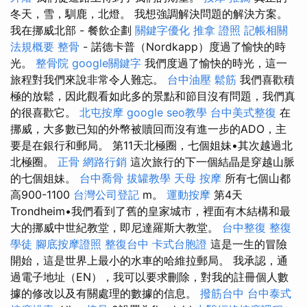
冬天，雪，馴鹿，北燈。 我想強調解決問題的解決方案。
我在挪威北部 - 餐飲企劃
關鍵字優化
推拿 證照
記帳相關
法規概要
整骨
- 諾德卡普（Nordkapp）度過了愉快的時
光。
整骨院
google關鍵字
我們度過了愉快的時光，這一
旅程對我們來說非常令人難忘。
台中油壓
鬆筋
我們喜歡積
極的放鬆，因此觀看如此多的景點和節目沒有問題，我們真
的很喜歡它。
北屯按摩
google seo教學
台中美式整復
在
挪威，大多數已知的外幣被贖回而沒有進一步的ADO，主
要是在銀行和郵局。 第11天北極圈，七個姐妹•其次越過北
北極圈。
正骨
網路行銷
這次旅行的下一個結晶是穿越山脈
的七個姐妹。
台中喬骨
拔罐教學
天母 按摩
所有七個山都
高900-1100
台灣公司登記
m。
運動按摩
第4天
Trondheim•我們看到了舊的皇家城市，裡面有木結構和最
大的挪威中世紀教堂，即尼達羅斯大教堂。
台中整復
整復
學徒
腳底按摩證照
整復台中
卡式台胞證
這是一生的冒險
開始，這是世界上最小的水車的哈維拉郵局。 我承認，通
過電子地址（EN），我可以要求刪除，對我的註冊個人數
據的修改以及有關處理的數據的信息。
撥筋台中
台中泰式