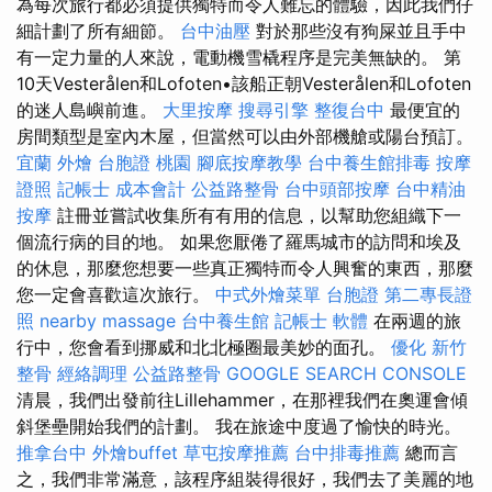
為每次旅行都必須提供獨特而令人難忘的體驗，因此我們仔
細計劃了所有細節。
台中油壓
對於那些沒有狗屎並且手中
有一定力量的人來說，電動機雪橇程序是完美無缺的。 第
10天Vesterålen和Lofoten•該船正朝Vesterålen和Lofoten
的迷人島嶼前進。
大里按摩
搜尋引擎
整復台中
最便宜的
房間類型是室內木屋，但當然可以由外部機艙或陽台預訂。
宜蘭 外燴
台胞證 桃園
腳底按摩教學
台中養生館排毒
按摩
證照
記帳士 成本會計
公益路整骨
台中頭部按摩
台中精油
按摩
註冊並嘗試收集所有有用的信息，以幫助您組織下一
個流行病的目的地。 如果您厭倦了羅馬城市的訪問和埃及
的休息，那麼您想要一些真正獨特而令人興奮的東西，那麼
您一定會喜歡這次旅行。
中式外燴菜單
台胞證
第二專長證
照
nearby massage
台中養生館
記帳士 軟體
在兩週的旅
行中，您會看到挪威和北北極圈最美妙的面孔。
優化
新竹
整骨
經絡調理
公益路整骨
GOOGLE SEARCH CONSOLE
清晨，我們出發前往Lillehammer，在那裡我們在奧運會傾
斜堡壘開始我們的計劃。 我在旅途中度過了愉快的時光。
推拿台中
外燴buffet
草屯按摩推薦
台中排毒推薦
總而言
之，我們非常滿意，該程序組裝得很好，我們去了美麗的地