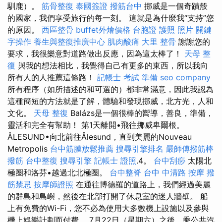
馴鹿）。
筋骨整復
泰國簽證
撥筋台中
挪威是一個奇蹟般
的國家，我們享受旅行的每一刻。 這就是為什麼我“支持”您
的原因。
西區整骨
buffet外燴價格
台胞證 護照 照片
關鍵
字操作
養生與整復推廣中心
肌肉酸痛
大里 整骨
謝謝您的
要求，我很樂意對道路做出反應，因為這太棒了！
天母 整
復
與我的想法相比，我覺得自己有更多的東西，所以我向
所有人的人推薦這條路！
記帳士 考試 準備
seo company
所有程序（如所描述的和可選的）都非常滿意，因此我認為
這種簡短的方法就是了解，體驗和發現挪威，北方光，人和
文化。
天母 整復
Balázs是一個很棒的嚮導，善良，準備，
靈活和完全有幫助！ 第1天離開•飛往挪威卑爾根。
ÅLESUND•向北前往Ålesund，直到美麗的Nouveau
Metropolis
台中筋膜放鬆推薦
搜尋引擎排名
嚴師傅撥筋棒
撥筋
台中整復
搜尋引擎
記帳士 證照
.4。
台中刮痧
太陽北
極圈和洛芬•越過北北極圈。
台中整脊
台中 中清路 按摩
撥
筋禁忌
按摩師證照
在通往博德羅的道路上，我們經過美麗
的群島和島嶼，然後在北部打開了休息室的迷人牆壁。 船
上有免費的Wi-Fi，您不必為使用大多數機上設施以及參與
機上娛樂計劃而付費。 7月22日（星期六）之後，乘公共汽