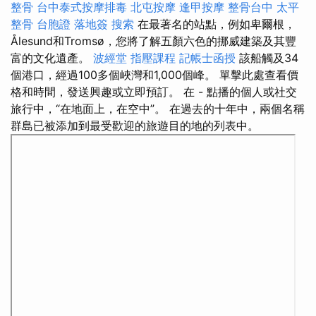
整骨
台中泰式按摩排毒
北屯按摩
逢甲按摩
整骨台中
太平
整骨
台胞證 落地簽
搜索
在最著名的站點，例如卑爾根，
Ålesund和Tromsø，您將了解五顏六色的挪威建築及其豐
富的文化遺產。
波經堂
指壓課程
記帳士函授
該船觸及34
個港口，經過100多個峽灣和1,000個峰。 單擊此處查看價
格和時間，發送興趣或立即預訂。 在 - 點播的個人或社交
旅行中，“在地面上，在空中”。 在過去的十年中，兩個名稱
群島已被添加到最受歡迎的旅遊目的地的列表中。