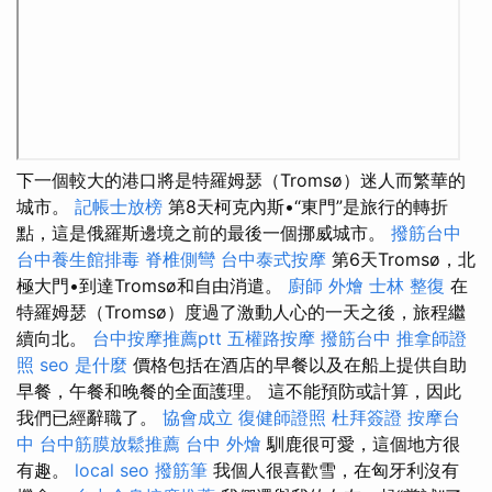
下一個較大的港口將是特羅姆瑟（Tromsø）迷人而繁華的
城市。
記帳士放榜
第8天柯克內斯•“東門”是旅行的轉折
點，這是俄羅斯邊境之前的最後一個挪威城市。
撥筋台中
台中養生館排毒
脊椎側彎
台中泰式按摩
第6天Tromsø，北
極大門•到達Tromsø和自由消遣。
廚師 外燴
士林 整復
在
特羅姆瑟（Tromsø）度過了激動人心的一天之後，旅程繼
續向北。
台中按摩推薦ptt
五權路按摩
撥筋台中
推拿師證
照
seo 是什麼
價格包括在酒店的早餐以及在船上提供自助
早餐，午餐和晚餐的全面護理。 這不能預防或計算，因此
我們已經辭職了。
協會成立
復健師證照
杜拜簽證
按摩台
中
台中筋膜放鬆推薦
台中 外燴
馴鹿很可愛，這個地方很
有趣。
local seo
撥筋筆
我個人很喜歡雪，在匈牙利沒有