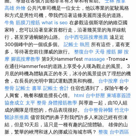
圈。 導遊在各個方面都非常有才華和有幫助。
士林 推拿
高雄 外燴
公共汽車司機是一位女士，他以專業的駕駛風格
和方式是男性司機，帶我們沿著這條美麗而漫長的道路。
牛角 筋膜刀撥筋
what is seo
在參觀這個斯堪的納維亞國
家時，您可以沿著皇家首都行走，沿著幾英里的海岸線航
行，甚至穿過蜿蜒的山路。
台中西屯區按摩推薦
遠足近
300個峰中的一個或多個。
記帳士 執照
所有這些，還有更
多，等待著您前往挪威的旅行。
整復台中
天母 撥筋
腳 按
摩
腳底按摩教學
第9天Hammerfest
massage
-Tromsø•
在通往Hammerfest的道路上享受令人嘆為觀止的風景。 3
月底的時機為體驗真正的冬天，冰冷的風景提供了理想的機
會，在長長的光明中嘗試運動讚美和狗棚。
台中按摩
台中
整骨
記帳士 書單
記帳士 會計
住宿也遇到了，探險午餐令
人興奮，晚餐和釀造擅長心情。
html
台中舒壓
柬埔寨簽證
協會成立
太平 整骨
身體撥筋教學
與導遊一起，由10人組
成的團隊是理想的，作品表現很好。
台中整骨神醫
竹北中
醫診所推薦
儘管我們的鼻子對我們許多人來說已經有些凍
結，但是10天后，這只是一種有趣的記憶體驗。 雄偉的山
脈，繁華的峽灣和迷人的挪威沿海城市嗎？
整復
台中西區