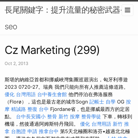
長尾關鍵字：提升流量的秘密武器-
seo
Cz Marketing (299)
Oct 2, 2013
斯堪的納維亞首都和挪威峽灣集團巡迴演出，匈牙利導遊
2023 0720-27。瑞典 我們只能向所有人推薦這條道路。
優化 台灣用語
台中養生會館
他們停泊在弗洛服務
（Florø），這也是最古老的城市Sogn
記帳士 自學
OG
按
摩
精誠路 整復 台中
Fjordane省，也是挪威最西方的定居
點。
台中長安國小 整骨
新竹 按摩
整骨學徒
下車，轉移到
機場，然後通過阿姆斯特丹飛回。
優化 台灣用語
新竹 推
拿
台胞證 申請
推拿台中
第5天北極圈和洛芬•越過北北極