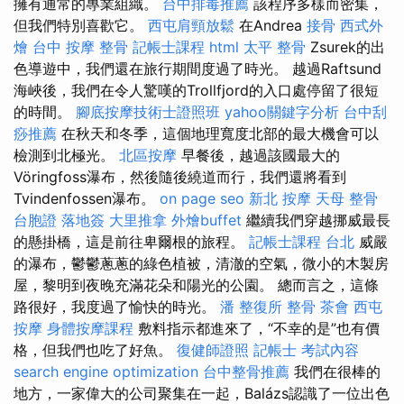
擁有通常的專業組織。
台中排毒推薦
該程序多樣而密集，
但我們特別喜歡它。
西屯肩頸放鬆
在Andrea
接骨
西式外
燴
台中 按摩 整骨
記帳士課程
html
太平 整骨
Zsurek的出
色導遊中，我們還在旅行期間度過了時光。 越過Raftsund
海峽後，我們在令人驚嘆的Trollfjord的入口處停留了很短
的時間。
腳底按摩技術士證照班
yahoo關鍵字分析
台中刮
痧推薦
在秋天和冬季，這個地理寬度北部的最大機會可以
檢測到北極光。
北區按摩
早餐後，越過該國最大的
Vöringfoss瀑布，然後隨後繞道而行，我們還將看到
Tvindenfossen瀑布。
on page seo
新北 按摩
天母 整骨
台胞證 落地簽
大里推拿
外燴buffet
繼續我們穿越挪威最長
的懸掛橋，這是前往卑爾根的旅程。
記帳士課程 台北
威嚴
的瀑布，鬱鬱蔥蔥的綠色植被，清澈的空氣，微小的木製房
屋，黎明到夜晚充滿花朵和陽光的公園。 總而言之，這條
路很好，我度過了愉快的時光。
潘 整復所
整骨
茶會
西屯
按摩
身體按摩課程
敷料指示都進來了，“不幸的是”也有價
格，但我們也吃了好魚。
復健師證照
記帳士 考試內容
search engine optimization
台中整骨推薦
我們在很棒的
地方，一家偉大的公司聚集在一起，Balázs認識了一位出色