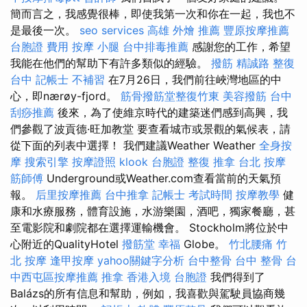
簡而言之，我感覺很棒，即使我第一次和你在一起，我也不
是最後一次。
seo services
高雄 外燴 推薦
豐原按摩推薦
台胞證 費用
按摩 小腿
台中排毒推薦
感謝您的工作，希望
我能在他們的幫助下有許多類似的經驗。
撥筋
精誠路 整復
台中
記帳士 不補習
在7月26日，我們前往峽灣地區的中
心，即nærøy-fjord。
筋骨撥筋堂整復竹東
美容撥筋
台中
刮痧推薦
後來，為了使維京時代的建築迷們感到高興，我
們參觀了波貢德·旺加教堂 要查看城市或景觀的氣候表，請
從下面的列表中選擇！ 我們建議Weather Weather
全身按
摩
搜索引擎
按摩證照
klook 台胞證
整復 推拿
台北 按摩
筋師傅
Underground或Weather.com查看當前的天氣預
報。
后里按摩推薦
台中推拿
記帳士 考試時間
按摩教學
健
康和水療服務，體育設施，水游樂園，酒吧，獨家餐廳，甚
至電影院和劇院都在選擇運輸機會。 Stockholm將位於中
心附近的QualityHotel
撥筋堂 幸福
Globe。
竹北腰痛
竹
北 按摩
逢甲按摩
yahoo關鍵字分析
台中整骨
台中 整骨
台
中西屯區按摩推薦
推拿
香港入境 台胞證
我們得到了
Balázs的所有信息和幫助，例如，我喜歡與駕駛員協商幾