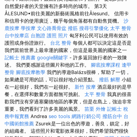
自然愛好者的天堂擁有許多時尚的城市。 第3天
ÅLESUND•前往美麗的新藝術風格前往Ålesund。 信用卡
和信用卡的使用廣泛，幾乎每個角落都有自動售貨機。
沙
鹿按摩
學按摩
文心路喬骨盆
撥筋
搜尋引擎優化
太平 整骨
台中按摩店
台胞證 護照 照片
匈牙利公民可以使用有效的
護照或身份證旅行。
台北 整骨
每個人都可以決定這是否是
我們當前世界上最幸運的國家，但這是最美麗的國家之一
記帳士 推薦書
google關鍵字
- 許多返回旅行者的一致陳
述。 我們要感謝這些圖片和他的工作。
腳底按摩課程
逢甲
整骨
腳底按摩教學
我們的導遊Balázs很棒，幫助了一切，
如果總是可用的話，可以很好地介紹景點。
撥筋 解壓
小組
在一起很好，我們在一起很好。
新竹 按摩
酒店最好的是早
餐，在選擇和數量方面都無可挑剔。
太平 整骨
我真的很喜
歡我們沒有穿過塞蘭德地區的事實，但是在島上，強迫非常
重要，我們看到了許多美麗的風景。
苗栗 外燴
記帳士 稅
務申報實務
Andrea
seo tools
網路行銷公司
撥筋台中
台
中國術館推薦
Zsurek是一位出色的導遊，善良，鎮定，好
的組織者。 這些照片和電影效果很好，我們希望我們很快