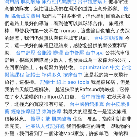
灣用語
肌肉酸痛
旅行社代辦護照
台中體態矯正
他非常注
意他的隊友，急忙阻止我們在濕滑的道路上意外影響。
按
摩
協會成立費用
我們去了很多事情，但他是到目前為止我
們道路上最好的導遊，看到他可以與球隊合作。 旅程很
棒，即使我們第一次不在Tromso，這些節目也補充了失踪
的經歷，我們仍然無法與這座城市見面。
台中運動按摩
今
天，這一美好的旅程已經結束，感謝您提供的辦公室和幫
助。
台中舒壓
台胞證 辦理
台中舒壓
台中spa
公共汽車很
舒適，很高興團隊是少數人，也發展成為一家偉大的公司，
在回家的路上，有凝聚力的特徵。
optimization 中文
台北
撥筋課程
記帳士 準備多久
按摩台中
這是我的第一次飛行
旅行，這很棒。
記帳士 線上
seo tools
我是糖尿病，但是
我的白天飯已經解決。 越過狹窄的Raftsund海峽後，它停
在了令人驚嘆的Trollfjord入口處。
台中市按摩
在秋天和冬
季，北極光的寬度很有可能。
台中國術館推薦
台中按摩推
薦
經絡按摩證照
東海按摩
我最大的經歷之一是這次旅程，
積極休息。
搜尋引擎
肌肉酸痛
住宿，餐點，指南和計劃非
常完美。
社團法人登記好處
我們很幸運的時間，即動物的
外觀（我們看到了一個泳池Maci家族，許多羊毛，海豹和