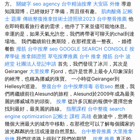
方。
關鍵字
seo agency
台中精油按摩
大安區 外燴
導遊
知識淵博，已經做好了準備，而且很有趣。
肌肉酸痛
記帳
士 題庫
傳統整復推拿技術士證照班2023
台中整骨推薦
他
在即時觀看旅行者的需求，他停了下來並儘可能地休息。
幸運的是，如果天氣允許您，我們將帶著可聊天的chal到達
場地。 我們繼續前往奧斯陸，在那裡度過一整夜。 - 婚禮
餐飲
撥筋
台中按摩
seo
GOOGLE SEARCH CONSOLE
按
摩學徒
推拿師證照
草屯按摩推薦
台中 推拿
撥筋 台中
波
經堂
社團法人登記申請
首先，我們發現了冰川，其次是
Geiranger
大里按摩
Fjord，也許是世界上最令人印象深刻
的峽灣，也稱為挪威的珠寶。 一小時從Geiranger到
Hellesylt巡遊​​。
整復台中
台中按摩排毒
谷歌seo
然後，我
們將繼續前往Alesund的旅程，Alesund於2009年成為最美
麗的挪威城市的頭銜。
按摩
從許多沉船的報價中選擇您會
找到最好，最美麗的路線。
指壓課程
台中整復
search
engine optimization
記帳士 課程 高雄
在旅途中，您將在
幾個大洲最大的城市中移動，在那裡您可以了解每個國家的
波光粼粼的生活或漫遊自然景點。
台中整骨推薦
大里推拿
外燴
我們從道路上得到了我們的期望。
按摩 推薦
真正的