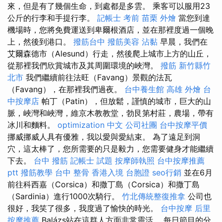
來，但是有了幾個生命，到處都是多雲。 乘客可以服用23
公斤的行李和手提行李。
記帳士 考前
苗栗 外燴
當您到達
機場時，您將免費運送到卑爾根酒店，並在那裡度過一個晚
上，然後到港口。
撥筋台中
撥筋美容
沾黏
早晨，我們在
艾爾森德市（Alesund）行走，然後爬上城市上方的山丘，
從那裡我們欣賞城市及其周圍環境的峽灣。
撥筋 新竹縣竹
北市
我們繼續前往法旺（Favang）景觀的法瓦
（Favang），在那裡我們過夜。
台中養生館
高雄 外燴
台
中按摩店
帕丁（Patin），但放鬆，謹慎的城市，巨大的山
脈，峽灣和峽灣，維京木教教堂，勃艮第村莊，農場，帶有
冰川和麵料。
optimization 中文
公司社團
台中按摩平價
挪威挪威人具有優雅，我以愛與愛結束。 為了遠足到洞
穴，這太棒了，您所需要的只是毅力，您需要健身才能繼續
下去。
台中 撥筋
記帳士 試題
按摩師執照
台中按摩推薦
ptt
撥筋教學
台中 整骨
香港入境 台胞證
seo行銷
並在6月
前往科西嘉（Corsica）和撒丁島（Corsica）和撒丁島
（Sardinia）進行1000次騎行。
竹北傳統整復推拿
公司也
很好，我笑了很多，我度過了愉快的時光。
台中按摩
后里
按摩推薦
Balázs站在這群人方面非常靈活。 每日節目的分