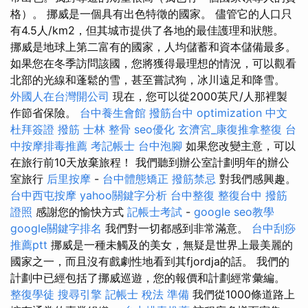
格）。 挪威是一個具有出色特徵的國家。 儘管它的人口只
有4.5人/km2，但其城市提供了各地的最佳護理和狀態。
挪威是地球上第二富有的國家，人均儲蓄和資本儲備最多。
如果您在冬季訪問該國，您將獲得最理想的情況，可以觀看
北部的光線和蓬鬆的雪，甚至嘗試狗，冰川遠足和降雪。
外國人在台灣開公司
現在，您可以從2000英尺/人那裡製
作節省保險。
台中養生會館
撥筋台中
optimization 中文
杜拜簽證
撥筋
士林 整骨
seo優化
玄濟宮_康復推拿整復
台
中按摩排毒推薦
考記帳士
台中泡腳
如果您改變主意，可以
在旅行前10天放棄旅程！ 我們聽到辦公室計劃明年的辦公
室旅行
后里按摩
-
台中體態矯正
撥筋禁忌
對我們感興趣。
台中西屯按摩
yahoo關鍵字分析
台中整復
整復台中
撥筋
證照
感謝您的愉快方式
記帳士考試
-
google seo教學
google關鍵字排名
我們對一切都感到非常滿意。
台中刮痧
推薦ptt
挪威是一種未觸及的美女，無疑是世界上最美麗的
國家之一，而且沒有戲劇性地看到其fjordja的話。 我們的
計劃中已經包括了挪威巡遊，您的報價和計劃經常彙編。
整復學徒
搜尋引擎
記帳士 稅法 準備
我們從1000條道路上