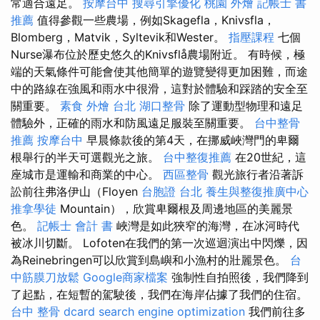
常適合遠足。
按摩台中
搜尋引擎優化
桃園 外燴
記帳士 書
推薦
值得參觀一些農場，例如Skagefla，Knivsfla，
Blomberg，Matvik，Syltevik和Wester。
指壓課程
七個
Nurse瀑布位於歷史悠久的Knivsflå農場附近。 有時候，極
端的天氣條件可能會使其他簡單的遊覽變得更加困難，而途
中的路線在強風和雨水中很滑，這對於體驗和踩踏的安全至
關重要。
素食 外燴 台北
湖口整骨
除了運動型物理和遠足
體驗外，正確的雨水和防風遠足服裝至關重要。
台中整骨
推薦
按摩台中
早晨條款後的第4天，在挪威峽灣門的卑爾
根舉行的半天可選觀光之旅。
台中整復推薦
在20世紀，這
座城市是運輸和商業的中心。
西區整骨
觀光旅行者沿著訴
訟前往弗洛伊山（Floyen
台胞證 台北
養生與整復推廣中心
推拿學徒
Mountain），欣賞卑爾根及周邊地區的美麗景
色。
記帳士 會計 書
峽灣是如此狹窄的海灣，在冰河時代
被冰川切斷。 Lofoten在我們的第一次巡迴演出中閃爍，因
為Reinebringen可以欣賞到島嶼和小漁村的壯麗景色。
台
中筋膜刀放鬆
Google商家檔案
強制性自拍照後，我們降到
了起點，在短暫的駕駛後，我們在海岸佔據了我們的住宿。
台中 整骨 dcard
search engine optimization
我們前往多