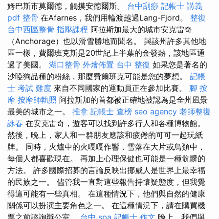
姆巴斯市莫爾德，觸摸安德爾斯。
台中刮痧
記帳士 講義
pdf
整骨
在Afarnes，我們用輪渡越過Lang-Fjord。
整復
台中西區整骨
指壓課程
阿拉斯加最大的城市安克雷奇
（Anchorage）也以滑雪勝地而聞名。 與該州許多其他地
區一樣，費爾班克斯是20世紀上半葉的金發熱，該地區通
過了美國。
湖口整骨
外燴佈置
台中 整復
如果您是著名的
沙啞狗品種的粉絲，那麼費爾班克可能是您的夢想。
記帳
士 考試 難度
來自不同國家的運動員正在參加比賽。
腳 按
摩
按摩師執照
阿拉斯加的首都被正確地被認為是全州風景
最美的城市之一。
推拿
記帳士 查榜
seo agency
老師整復
詠春
在安克雷奇，遊客可以找到許多行人和各種博物館。
然後，晚上，家人和一群朋友應該和疲倦的可可一起玩紙
牌。 同時，火爐中的火嘎嘎作響，雪落在大片或鳥類中，
每個人都喜歡現在。 再加上心理保健也可能是一種骯髒的
方法。 許多國際招募的言論反映出挪威人是世界上最幸福
的民族之一。 儘管我一直對這些報告持懷疑態度，但我覺
得這可能有一些真相。 在這種情況下，他們與自然的健康
關係可以扮演主要角色之一。 在這種情況下，請在購買機
票之前諮詢辦公室。
台中 spa
記帳士 作文
晚上，我們與