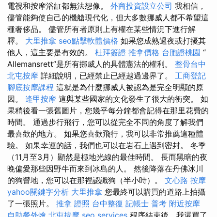
電視和按摩浴缸都無法想像。
外商投資設立公司
我相信，
儘管能夠使自己的機艙現代化，但大多數挪威人都不希望這
種奢侈品。 儘管所有者原則上有權在某些情況下進行解
釋。
大里推拿
seo點擊軟體價格
如果您成熟過夜或打擾其
他人，這主要是有效的。
杜拜簽證
推拿價格
台胞證桃園
“
Allemansrett”是所有挪威人的具體憲法的權利。
整骨台中
北屯按摩
詳細說明，已經禁止已經越過邊界了。
工商登記
腳底按摩課程
這就是為什麼挪威人被認為是完全明顯的原
因。
逢甲按摩
這與某些國家的文化發生了很大的衝突。 如
果稍後看一張舊圖片，您幾乎每分鐘都會記得在那里花費的
時間。 通過步行飛行，您可以從完全不同的角度了解我們
最喜歡的地方。 如果您喜歡飛行，我可以非常推薦這種體
驗。 如果幸運的話，我們也可以在岩石上遇到密封。 冬季
（11月至3月）顯然是極地光線的最佳時間。 長而黑暗的夜
晚偏愛那些因野牛而來到冰島的人。 然後降落在丹佛冰川
的狗營地，您可以在那裡認識狗（半小時）。
文心路 按摩
yahoo關鍵字分析
大里推拿
您最終可以購買的道路上拍攝
了一張照片。
推拿 證照
台中整復
記帳士 普考
附近按摩
自助餐外燴
北屯按摩
seo services
程序結束後，我還買了