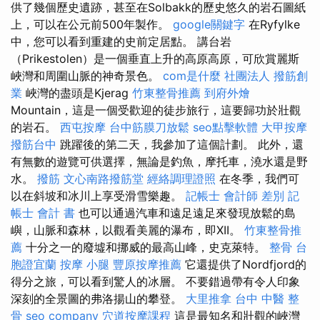
供了幾個歷史遺跡，甚至在Solbakk的歷史悠久的岩石圖紙
上，可以在公元前500年製作。
google關鍵字
在Ryfylke
中，您可以看到重建的史前定居點。 講台岩
（Prikestolen）是一個垂直上升的高原高原，可欣賞麗斯
峽灣和周圍山脈的神奇景色。
com是什麼
社團法人
撥筋創
業
峽灣的盡頭是Kjerag
竹東整骨推薦
到府外燴
Mountain，這是一個受歡迎的徒步旅行，這要歸功於壯觀
的岩石。
西屯按摩
台中筋膜刀放鬆
seo點擊軟體
大甲按摩
撥筋台中
跳躍後的第二天，我參加了這個計劃。 此外，還
有無數的遊覽可供選擇，無論是釣魚，摩托車，澆水還是野
水。
撥筋
文心南路撥筋堂
經絡調理證照
在冬季，我們可
以在斜坡和冰川上享受滑雪樂趣。
記帳士 會計師 差別
記
帳士 會計 書
也可以通過汽車和遠足遠足來發現放鬆的島
嶼，山脈和森林，以觀看美麗的瀑布，即XII。
竹東整骨推
薦
十分之一的廢墟和挪威的最高山峰，史克萊特。
整骨
台
胞證宜蘭
按摩 小腿
豐原按摩推薦
它還提供了Nordfjord的
得分之旅，可以看到驚人的冰層。 不要錯過帶有令人印象
深刻的全景圖的弗洛揚山的攀登。
大里推拿
台中 中醫 整
骨
seo company
穴道按摩課程
這是最知名和壯觀的峽灣