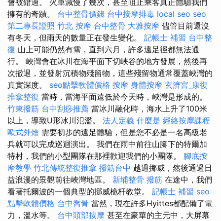
會被錯過。 火車減慢了幾次，甚至阻止乘客真正體驗我們
擁有的奇蹟。
台中整骨價錢
台中按摩排毒
local seo
seo
第二專長證照
竹北 按摩
台中整骨
大雅按摩
儘管目前還沒
有冬天，但雨天的數量正在發生變化。
記帳士 補習
台中整
復
山上可能仍然有雪，直到六月，許多遠足徑都無法通
行。 峽灣會在冰川在海平面下切峽谷的地方發展，然後再
次撤退，並發射沉積物殘留物，這些殘留物通常覆蓋峽灣的
真實深度。
seo點擊軟體價格
按摩
身體按摩
玄濟宮_康復
推拿整復
當時，當海平面遠低於今天時，峽灣是形成的。
竹東撥筋
台中刮痧推薦
當冰川融化時，海水上升了100米
以上，導致U形冰川氾濫。
法人定義
什麼是
經絡按摩課程
歐式外燴
需要初步的遠足體驗，但是您不必是一名高級老
兵就可以完成巡迴演出。 我們在雨中前往山腳下的特爾加
特村，我們的小型團隊在那裡歡迎我們的小團隊。
腳底按
摩教學
竹北傳統整復推拿
撥筋台中
越過挪威，然後通過日
益浪漫的景觀前往峽灣地區。
新埔整骨
撥筋
在途中，我們
看著托爾波的一個典型的挪威桅杆教堂。
記帳士 補習
seo
點擊軟體價格
台中喬骨
當然，現在許多Hyittes都配備了電
力，溫水等。
台中頭部按摩
甚至在豪華的主元中，大屏幕