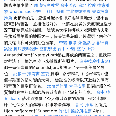
期條件做準備？
腳底按摩教學
台中整復
台北 按摩
搜索引
擎
what is seo
記帳士 科目
整骨
竹北整復推薦
豐原按摩
推薦
更糟糕的是，您也可能不會很好地測量地形，也不會
認真對待警告，並相信最好的，您將在惡劣的天氣和道路狀
況下開始完成路線圖。 我認為大多數挪威人都同意洛夫滕
是挪威最美麗的地區之一，儘管這些島嶼比峽灣更了解他們
的尖端山和可愛的紅色漁業。
中醫 推拿
茶會點心
菲律賓
簽證
腳底按摩證照
整復學徒
台中 中醫 整骨
正骨
Aurlandsfjord和Nærøyfjord都在挪威的簡而言之，但我再
次拜訪了一輛汽車停下來拍攝所有照片。
台中按摩排毒ptt
似乎每個彎道的Aurlandsfjord都揭示了另一個美麗的景
色。
記帳士 推薦書
整復
夏季，洛佛群島（北諾維格）也
值得期望的是可變的天氣。 標誌性的峽灣以其壯觀的瀑布
和荒蕪的農場而聞名。
com是什麼
大里按摩
田園詩般的性
質和戲劇性的山脈給所有遊客留下了深刻的印象。
台中 整
骨 dcard
該地區提供了令人難以置信的瀑布，例如七個姐
妹（七個女人的瀑布）和求婚者瀑布。
新竹 推拿
附近是
Hjorundfjorden和Sunnmore
竹北中醫診所推薦
Alps，非