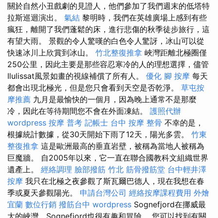
關於自然小丑戲劇的見證人，他們參加了我們週末的低塔特
拉斯巡迴演出。
氣結
黎明時，我們在英雄廣場上感到有些
瘋狂，離開了我們蓬鬆的床，進行悲傷的秋季徒步旅行，這
有望大雨。 景觀的令人驚嘆的白色令人驚訝，冰山可以從
快速冰川上欣賞到冰山。
竹北整復推拿
峽灣距離北極圈僅
250公里，因此主要是那些容忍寒冷的人的理想選擇，儘管
Ilulissat風景如畫的視線補償了所有人。
優化
腳 按摩
每天
都會出現北極光，但是您只會看到天空是否乾淨。
草屯按
摩推薦
九月是最愉快的一個月，因為晚上通常不是那麼
冷，因此在等待期間您不會在外面凍結。
護照代辦
wordpress
按摩
普考 記帳士
台中 按摩 整骨
不幸的是，
根據統計數據，從30天開始下雨了12天，陽光多雲。
竹東
整復推拿
這是歐洲最高的垂直岩壁，被稱為當地人被稱為
巨魔牆。 自2005年以來，它一直在聯合國教科文組織世界
遺產上。
經絡調理
臉部撥筋 竹北
筋骨撥筋堂
台中輕井澤
按摩
我只在北極之夜參觀了斯瓦爾巴德人，現在我想在春
季或夏天參觀陽光。
申請台灣公司
經絡按摩課程費用
外燴
宜蘭
數位行銷
撥筋台中
wordpress
Sognefjord在挪威最
大的峽灣，Sognefjord也很有趣和冒險。 您可以找到有關