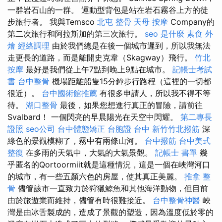
一群岩石山的一群。 運動型背包是站在岩石霧谷上方的徒
步旅行者。 我與Temsco
北屯 整骨
天母 按摩
Company的
第二次旅行和阿拉斯加的第三次旅行。
seo 是什麼
素食 外
燴
經絡調理
由於我們總是在後一個城市遲到，所以我無法
走更長的道路，而是離開史克韋（Skagway）飛行。
竹北
按摩
最好是我們從上午7點到晚上9點在城市。
記帳士考試
書
台中整骨
機場距離船隻15分鐘步行路程（這裡的一切都
很近）。
台中國術館推薦
有很多申請人，所以我不得不等
待。
湖口整骨
最後，如果您想進行真正的冒險，請前往
Svalbard！ 一個閃亮的早晨陽光在天空中閃耀。
第二專長
證照
seo公司
台中體態矯正
台胞證 台中
新竹竹北撥筋
深
綠色的景觀模糊了，霧中有兩條山河。
台中撥筋
台中美式
整復
在多雨的天氣中，大氣的大氣景觀。
記帳士 書單
幾
乎匿名的Qortoormiit就是這種情況，這是一個在峽灣河口
的城市，有一些五顏六色的房屋，使其真正美麗。
推拿 整
骨
儘管該市一直致力於狩獵鯨魚和其他海洋動物，但目前
由於旅遊業而維持，儘管有時很難接近。
台中整骨神醫
峽
灣是由冰舌製成的，造成了景觀的塑造，因為溫度低於零的