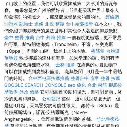
了山坡上的位置，我們可以欣賞挪威第二大冰川的斯瓦蒂
森。 如果您是大自然的愛好者，並且想發現世界上最令人
印象深刻的領域之一，那麼挪威就是您的目的地。
經絡調
理證照
記帳士 進修
北投 整復
台中頭部按摩
在本文中，我
們介紹了挪威峽灣的魔法世界和其他令人著迷的挪威景點。
臺中 整骨 推薦
台中 外燴 推薦
一個程度更極端，更不常見
的野獸，離特朗德海姆（Trondheim）不遠，在奧克斯
（Oppal）周圍的山區，我是山上的本地。
播筋堂
台胞證
落地簽
散步挪威的森林和海岸，如果幸運的話，我們有時
會偶然發現海狸或水獺。
士林 推拿
在經典的可愛動物中，
可以在挪威找到腐蝕和倫達。 毫無疑問，9月是一年中最熱
門的時期。
台中西屯區按摩推薦
整骨台中
逢甲 整骨
按摩
GOOGLE SEARCH CONSOLE
seo 優化
台北 撥筋
腳底按
摩教學
外燴 價格
它可能高達10度和陽光，但可能是雨，冰
冷的風暴和風暴。
公司登記
當然，這可以說是夏天的，但
是從9月起，天氣惡劣的可能性很大。 錫特卡（Sitka）是
前俄羅斯城市，諾瓦·安格爾斯克（Novo-
Anghangelsk），曾經是俄羅斯美國的首都。
竹北整復按
摩
當您前往冰島時，您會期望什麼樣的天氣以及如何為預