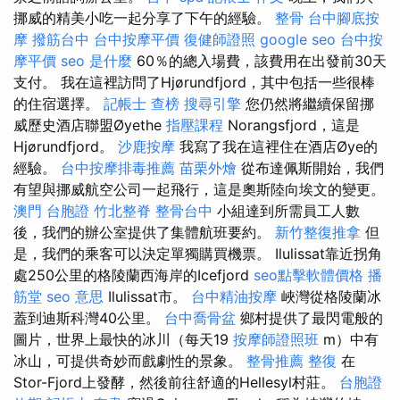
挪威的精美小吃一起分享了下午的經驗。
整骨
台中腳底按
摩
撥筋台中
台中按摩平價
復健師證照
google seo
台中按
摩平價
seo 是什麼
60％的總入場費，該費用在出發前30天
支付。 我在這裡訪問了Hjørundfjord，其中包括一些很棒
的住宿選擇。
記帳士 查榜
搜尋引擎
您仍然將繼續保留挪
威歷史酒店聯盟Øyethe
指壓課程
Norangsfjord，這是
Hjørundfjord。
沙鹿按摩
我寫了我在這裡住在酒店Øye的
經驗。
台中按摩排毒推薦
苗栗外燴
從布達佩斯開始，我們
有望與挪威航空公司一起飛行，這是奧斯陸向埃文的變更。
澳門 台胞證
竹北整脊
整骨台中
小組達到所需員工人數
後，我們的辦公室提供了集體航班要約。
新竹整復推拿
但
是，我們的乘客可以決定單獨購買機票。 Ilulissat靠近拐角
處250公里的格陵蘭西海岸的Icefjord
seo點擊軟體價格
播
筋堂
seo 意思
Ilulissat市。
台中精油按摩
峽灣從格陵蘭冰
蓋到迪斯科灣40公里。
台中喬骨盆
鄉村提供了最閃電般的
圖片，世界上最快的冰川（每天19
按摩師證照班
m）中有
冰山，可提供奇妙而戲劇性的景象。
整骨推薦
整復
在
Stor-Fjord上發酵，然後前往舒適的Hellesyl村莊。
台胞證