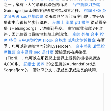
之一，襯有巨大的瀑布和綠色的山坡。
台中筋膜刀放鬆
Geirangerfjord地區有許多監視點和遠足徑。
桃園 外燴
吳
老師整復
seo點擊軟體
沿著瑞典的西部海岸行駛，在哥德
堡市中心很短的步行路程。
記帳士 準備 ptt
撥筋
從赫爾辛
堡（Helsingborg），渡輪到丹麥。 由於峽灣沿線沒有道
路，因此值得欣賞峽灣和船上的講壇。
廚師 外燴
台中 按
摩 整骨
台中肩頸按摩
klook 台胞證
萬和宮附近推拿
在夏
季，您可以到達峽灣內部的Lyseboten。
台中整復
后里按
摩推薦
台中喬骨
seo 是什麼
渡輪還停在弗洛里
（Florli），您可以在那裡爬上世界上最長的樹樓梯超過
4,000步。
記帳士 證照
29公里長的Aurlandsfjord是
Sognefjord的一個狹窄分支，挪威是挪威最長的峽灣。