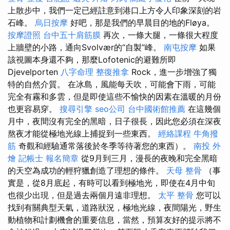
上散步中，我們一定已經註意到港口上方令人印象深刻的岩
石峰。
烏日按摩
好吧，那是我們的早晨目的地的Fløya。
按摩證照
台中五十肩筋膜
再次，一條大腿，一條很大程度
上牆壁的小路，通向Svolvær的“自製”峰。
南屯按摩
如果
該視圖本身還不夠，那麼Lofotenic的避難所即
Djevelporten
八字命理 整復推拿
Rock，進一步增強了獨
特的自然介質。 在冰島，風能每天吹，可能會下雨，可能
完全有霧和多雲，但是即使這些不愉快的因素在溫暖的月份
也更容易穿。
搜尋引擎
seo公司
台中國術館推薦
在這幾個
月中，夜間沒有完全的黑暗，日子很長，因此您必須在深夜
熬夜才能從極地光線上捕捉到一些東西。
經絡課程
牛角撥
筋
奇觀和經驗通常落後於冬季等待著您的東西）。
南投 外
燴
記帳士 報名簡章
從9月到三月，漫長的夜晚和完全黑暗
的天空為成功的輕狩獵創造了理想的條件。
天母 整骨
（事
實是，從8月底起，有時可以看到極地光，即使在4月中旬
也很少出現，但是過去兩個月遠非理想。
太平 整骨
您可以
找到有關典型天氣，道路狀況，極地光線，夜間陽光，野生
動植物和計劃機會的重要信息，當然，預算友好的提示將不