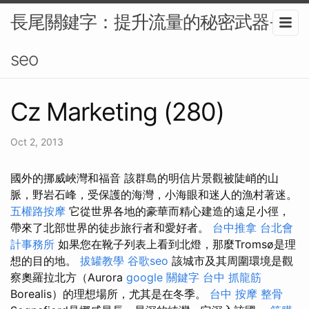
長尾關鍵字：提升流量的秘密武器-
seo
Cz Marketing (280)
Oct 2, 2013
國外的挪威峽灣和福音 該群島的明信片景觀被陡峭的山
脈，野岩石峰，受保護的海灣，小海眼和迷人的漁村著迷。
五權路按摩
它從世界各地的豪華而精心建造的遠足小徑，
帶來了北部世界的徒步旅行者和愛好者。
台中推拿
台北會
計事務所
如果您在靴子列表上看到北燈，那麼Tromsø是理
想的目的地。
拔罐教學
谷歌seo
該城市及其周圍環境是觀
察奧羅拉北方（Aurora
google 關鍵字
台中 抓龍筋
Borealis）的理想場所，尤其是在冬季。
台中 按摩 整骨