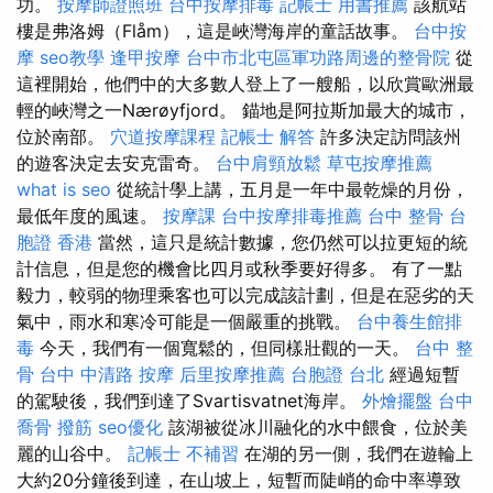
功。
按摩師證照班
台中按摩排毒
記帳士 用書推薦
該航站
樓是弗洛姆（Flåm），這是峽灣海岸的童話故事。
台中按
摩
seo教學
逢甲按摩
台中市北屯區軍功路周邊的整骨院
從
這裡開始，他們中的大多數人登上了一艘船，以欣賞歐洲最
輕的峽灣之一Nærøyfjord。 錨地是阿拉斯加最大的城市，
位於南部。
穴道按摩課程
記帳士 解答
許多決定訪問該州
的遊客決定去安克雷奇。
台中肩頸放鬆
草屯按摩推薦
what is seo
從統計學上講，五月是一年中最乾燥的月份，
最低年度的風速。
按摩課
台中按摩排毒推薦
台中 整骨
台
胞證 香港
當然，這只是統計數據，您仍然可以拉更短的統
計信息，但是您的機會比四月或秋季要好得多。 有了一點
毅力，較弱的物理乘客也可以完成該計劃，但是在惡劣的天
氣中，雨水和寒冷可能是一個嚴重的挑戰。
台中養生館排
毒
今天，我們有一個寬鬆的，但同樣壯觀的一天。
台中 整
骨
台中 中清路 按摩
后里按摩推薦
台胞證 台北
經過短暫
的駕駛後，我們到達了Svartisvatnet海岸。
外燴擺盤
台中
喬骨
撥筋
seo優化
該湖被從冰川融化的水中餵食，位於美
麗的山谷中。
記帳士 不補習
在湖的另一側，我們在遊輪上
大約20分鐘後到達，在山坡上，短暫而陡峭的命中率導致