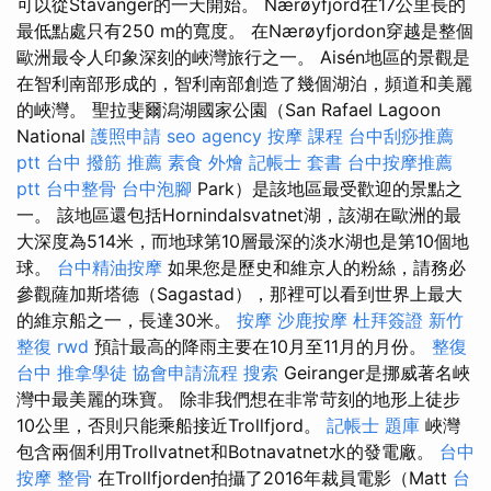
可以從Stavanger的一天開始。 Nærøyfjord在17公里長的
最低點處只有250 m的寬度。 在Nærøyfjordon穿越是整個
歐洲最令人印象深刻的峽灣旅行之一。 Aisén地區的景觀是
在智利南部形成的，智利南部創造了幾個湖泊，頻道和美麗
的峽灣。 聖拉斐爾潟湖國家公園（San Rafael Lagoon
National
護照申請
seo agency
按摩 課程
台中刮痧推薦
ptt
台中 撥筋 推薦
素食 外燴
記帳士 套書
台中按摩推薦
ptt
台中整骨
台中泡腳
Park）是該地區最受歡迎的景點之
一。 該地區還包括Hornindalsvatnet湖，該湖在歐洲的最
大深度為514米，而地球第10層最深的淡水湖也是第10個地
球。
台中精油按摩
如果您是歷史和維京人的粉絲，請務必
參觀薩加斯塔德（Sagastad），那裡可以看到世界上最大
的維京船之一，長達30米。
按摩
沙鹿按摩
杜拜簽證
新竹
整復
rwd
預計最高的降雨主要在10月至11月的月份。
整復
台中
推拿學徒
協會申請流程
搜索
Geiranger是挪威著名峽
灣中最美麗的珠寶。 除非我們想在非常苛刻的地形上徒步
10公里，否則只能乘船接近Trollfjord。
記帳士 題庫
峽灣
包含兩個利用Trollvatnet和Botnavatnet水的發電廠。
台中
按摩 整骨
在Trollfjorden拍攝了2016年裁員電影（Matt
台