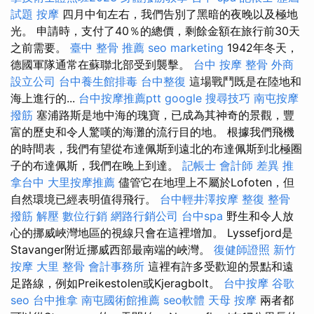
試題
按摩
四月中旬左右，我們告別了黑暗的夜晚以及極地
光。 申請時，支付了40％的總價，剩餘金額在旅行前30天
之前需要。
臺中 整骨 推薦
seo marketing
1942年冬天，
德國軍隊通常在蘇聯北部受到襲擊。
台中 按摩 整骨
外商
設立公司
台中養生館排毒
台中整復
這場戰鬥既是在陸地和
海上進行的...
台中按摩推薦ptt
google 搜尋技巧
南屯按摩
撥筋
塞浦路斯是地中海的瑰寶，已成為其神奇的景觀，豐
富的歷史和令人驚嘆的海灘的流行目的地。 根據我們飛機
的時間表，我們有望從布達佩斯到遠北的布達佩斯到北極圈
子的布達佩斯，我們在晚上到達。
記帳士 會計師 差異
推
拿台中
大里按摩推薦
儘管它在地理上不屬於Lofoten，但
自然環境已經表明值得飛行。
台中輕井澤按摩
整復 整骨
撥筋 解壓
數位行銷
網路行銷公司
台中spa
野生和令人放
心的挪威峽灣地區的視線只會在這裡增加。 Lyssefjord是
Stavanger附近挪威西部最南端的峽灣。
復健師證照
新竹
按摩
大里 整骨
會計事務所
這裡有許多受歡迎的景點和遠
足路線，例如Preikestolen或Kjeragbolt。
台中按摩
谷歌
seo
台中推拿
南屯國術館推薦
seo軟體
天母 按摩
兩者都