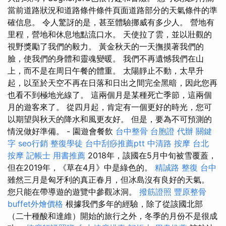
當前道路狀況和道路條件條件頁面道路部分的天氣條件的準
確信息。 令人驚訝的是，甚至體驗挪威有多少人。 營地有
里程，營地和休息地點流口水。 天使拉了雲，並以壯觀的
視野獎勵了我們的毅力。 黃金秋天的一天撫摸著我們的
臉，使我們的身體和靈魂變暖。 我們不再遺憾我們在山
上，而不是在周日午餐的體重。 太陽靜止不動，太早升
起，以至於天空不再在日落和日出之間完全黑暗，因此您再
也看不到極地光線了。 這兩個月是某種死亡季節，這兩個
月的遊客來了。 從四月起，肯定有一個更好的時光，您可
以期望與秋天的降水和風更友好。 但是，要為不可預測的
情況做好準備。 - 園遊會餐飲
台中整骨
台胞證 代辦
關鍵
字
seo行銷
整復學徒
台中刮痧推薦ptt
中清路 按摩
台北
按摩
記帳士 用書推薦
2018年，該國在5月中旬被雪覆蓋，
但在2019年，《草在4月》中是綠色的。
精誠路 整復 台中
雖然三月是匈牙利的真正春月，但冰島沒有良好的天氣。
您只能在帶導遊的遊覽中參觀冰洞。
撥筋證照
豐原整骨
buffet外燴價格
根據我們多年的經驗，除了從該國北部
（二十種酸和達維）開始的旅行之外，冬季的月份不是很成