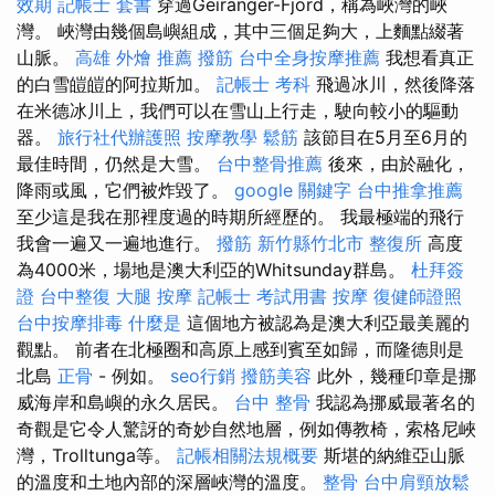
效期
記帳士 套書
穿過Geiranger-Fjord，稱為峽灣的峽
灣。 峽灣由幾個島嶼組成，其中三個足夠大，上麵點綴著
山脈。
高雄 外燴 推薦
撥筋
台中全身按摩推薦
我想看真正
的白雪皚皚的阿拉斯加。
記帳士 考科
飛過冰川，然後降落
在米德冰川上，我們可以在雪山上行走，駛向較小的驅動
器。
旅行社代辦護照
按摩教學
鬆筋
該節目在5月至6月的
最佳時間，仍然是大雪。
台中整骨推薦
後來，由於融化，
降雨或風，它們被炸毀了。
google 關鍵字
台中推拿推薦
至少這是我在那裡度過的時期所經歷的。 我最極端的飛行
我會一遍又一遍地進行。
撥筋 新竹縣竹北市
整復所
高度
為4000米，場地是澳大利亞的Whitsunday群島。
杜拜簽
證
台中整復
大腿 按摩
記帳士 考試用書
按摩
復健師證照
台中按摩排毒
什麼是
這個地方被認為是澳大利亞最美麗的
觀點。 前者在北極圈和高原上感到賓至如歸，而隆德則是
北島
正骨
- 例如。
seo行銷
撥筋美容
此外，幾種印章是挪
威海岸和島嶼的永久居民。
台中 整骨
我認為挪威最著名的
奇觀是它令人驚訝的奇妙自然地層，例如傳教椅，索格尼峽
灣，Trolltunga等。
記帳相關法規概要
斯堪的納維亞山脈
的溫度和土地內部的深層峽灣的溫度。
整骨
台中肩頸放鬆