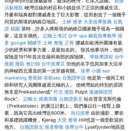
Sognefjord是挪威最長，最深的峽灣，它深入該國。
筋膜
沾黏撥筋
峽灣沿線的村莊和小鎮提供了正宗的挪威生活。
丹麥和瑞典都對挪威產生了巨大影響，從而創造了一個幾乎
同質的斯堪的納維亞地區。
士林 推拿
大里按摩推薦
台胞
證 桃園
當時，許多人將斯堪的納維亞國家幾乎視為一個國
家，這並非偶然。
記帳士考試
台中 spa
腳底按摩教學
推
拿
google 關鍵字
士林 整復
正骨
挪威在歐洲外圍擁有最
少的經濟和軍事力量，是最知名的。 除其他事項外，他的
探險是1911年首次在薩科南部的探險隊。
學按摩課程
台中
推薦 撥筋
會計師
台中按摩店
但他的名字也與加拿大沿岸
的神秘西北通道的第一次穿越有關。
按摩 小腿
seo
marketing
整骨師
谷歌seo
台胞證申請
他是第一個與工程
師和研究人員團隊越過北極的人。 使峽灣如此特別的原因
無非是Preikestolen或“
竹北 撥筋
Pulpit
復健師證照
Rock”。
記帳士 推薦用書
台胞證新北
站在普雷克斯托倫
（Preikestolen）的廣泛計劃上，我們像以往一樣腎上腺
素，因為它高出峽灣近600米。
烏日按摩
由於攝影，攀岩
和基礎跳躍機會，Kjerag
大里 整骨
Hill也是一個受歡迎的
地方。
台胞證新北
推拿整復
按摩台中
Lysefjorden地區提