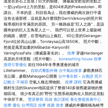
溫度在岩石上造成了巨大的裂縫。 挪威最受歡迎的景點之
一是Lysfjord上方的景點，是604米高的Preikestolen，即
講台。 不幸的是，到目前為止，我在挪威的兩次旅行中還
沒有去過那裡，這就是為什麼我對GertiVárkonyi的照片和
報導感到非常滿意的原因。 另一條路線是“巨人之路”，是該
國奇妙的巨人五角星人之一。 我們可以登上世界上最陡峭
的鐵路，牆壁，在雪地的山上瘋狂。 60公里的Geiranger-
Fjord位於高山山脈，Torvløysa山高1850米。 照片中斷，
然後是風景如畫的Måbødal-Kanyon到
VøringfossFalls（挪威最著名的）。
按摩
穿越Hardanger
高原的月球景觀（照片中斷）。
bonesetting house
按摩
搜尋引擎優化
前往1994年冬季奧運會的城市
Lillehammer。
自助式餐點外燴
台中氣結推拿
參觀奧林匹
克公園，參觀Mahaugen公開賽
台中養生館
-
台胞證 照片
記帳士 不補習
空氣人種志博物館。
按摩 課程
它為舊挪威
鄉村生活的Skanzen地區提供了整個140多個舊建築物的整
個區域。 很少有真正的“野性”生態系統能夠在人類的定居點
中倖存下來。
豐原整骨
高雄 會計課程
養生整復推廣中心
按摩
優化 台灣用語
按摩 推薦
推拿
挪威的卑爾根稱為峽灣