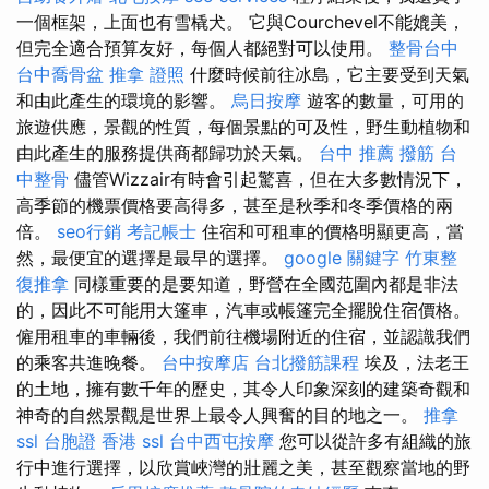
一個框架，上面也有雪橇犬。 它與Courchevel不能媲美，
但完全適合預算友好，每個人都絕對可以使用。
整骨台中
台中喬骨盆
推拿 證照
什麼時候前往冰島，它主要受到天氣
和由此產生的環境的影響。
烏日按摩
遊客的數量，可用的
旅遊供應，景觀的性質，每個景點的可及性，野生動植物和
由此產生的服務提供商都歸功於天氣。
台中 推薦 撥筋
台
中整骨
儘管Wizzair有時會引起驚喜，但在大多數情況下，
高季節的機票價格要高得多，甚至是秋季和冬季價格的兩
倍。
seo行銷
考記帳士
住宿和可租車的價格明顯更高，當
然，最便宜的選擇是最早的選擇。
google 關鍵字
竹東整
復推拿
同樣重要的是要知道，野營在全國范圍內都是非法
的，因此不可能用大篷車，汽車或帳篷完全擺脫住宿價格。
僱用租車的車輛後，我們前往機場附近的住宿，並認識我們
的乘客共進晚餐。
台中按摩店
台北撥筋課程
埃及，法老王
的土地，擁有數千年的歷史，其令人印象深刻的建築奇觀和
神奇的自然景觀是世界上最令人興奮的目的地之一。
推拿
ssl
台胞證 香港
ssl
台中西屯按摩
您可以從許多有組織的旅
行中進行選擇，以欣賞峽灣的壯麗之美，甚至觀察當地的野