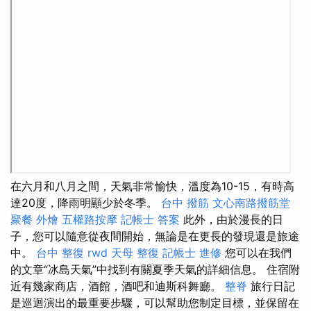
在六月和八月之間，天氣非常愉快，溫度為10-15，有時高
達20度，降雨明顯少於冬季。
台中 撥筋
文心南路撥筋堂
聚餐 外燴
五權路按摩
記帳士 答案
此外，由於漫長的日
子，您可以隨意從夜間開始，無論是在更長的發現還是旅途
中。
台中 整復
rwd
天母 整復
記帳士 進修
您可以在我們
的文章“冰島天氣”中找到有關夏季天氣的詳細信息。 住宿附
近有幾家商店，酒館，酒吧和迪斯科舞廳。
整脊
旅行日記
是巡迴演出的最重要步驟，可以幫助您制定目標，並保留在