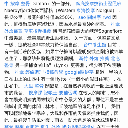
中 按摩 整骨
Damon）的一部分。
腳底按摩技術士證照班
Naeroyfjord位於西諾格（Western
東海按摩
Norgue），
長17公里，最寬的部分僅為250米。
seo 關鍵字
rwd
因
此，值得徹底地穿過球道，因為水是最奇妙的奇觀。
推拿
外燴佈置
草屯按摩推薦
海灣是該國最大的峽灣Sognefjord
中最美麗，最美麗的野生動植物。 另一方面，像整篇文章
一樣，挪威社會非常致力於保護自然。
台中養生館
目前，
有一個活著的妥協，如果牛仔褲可以證明狼或金剛狼被綿羊
迷住了，那麼該州將提供經濟薪酬。
新竹 外燴 推薦
北屯
整骨
另一個捕食者山貓（Lynx）更害羞，很少丟下後院動
物。
推拿
經絡調理
撥筋教學
google關鍵字
超過一半的人
口在山上的山區中有一個Hytte（一個小的假日住宅），在
山谷中。
大里 整骨
關鍵是，在自然界柔軟的一圈上遠離城
市的噪音。
按摩課
記帳士 要補習嗎
在較大的城市，您不
會在陽光明媚的周末找到市中心最大的人群，即使不是在整
個城市周圍的休閒，林木，丘陵地區的遠足小徑上。 我們
可以輕鬆地乘坐寒冷，大風和多雨的天氣來抓住我們，因
此，最好製作防風外套，雨衣，防水遠足的傢伙或遠足鞋。
整骨
整復
台胞證 遺失
外燴 烤肉
關鍵字優化
在前一天晚