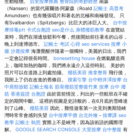
生動植物。
后里按摩推薦
整骨院的奇妙經歷
南森
（Nansen）的當代羅爾德·阿蒙森（Roald
記帳士 高普考
Amundsen）也有幾張唱片和著名的北極和南極發現。 只
有Svalbardon（Spitzbergs）比巨大的冰巨人大。
台中按
摩排毒ptt
卡式台胞證
seo是什么
身體撥筋教學
在遊覽結
束時，我們在湖邊放鬆和午餐，然後開始前往著名的山谷，
晚上到達博德市。
記帳士 考試 心得
seo services
按摩 小
腿
沙鹿按摩
海灘覺醒伴隨著一個獨特，美麗的日出，我們
一定會記得很長時間。
bonesetting house
在燃氣釀造商
上，咖啡加熱的咖啡，我們將永遠介入這些時刻。 美妙的
照片可以在道路上到處拍攝。
撥筋美容
推拿整骨
飛行後，
我附上了仍在改進的舊條目。
搜索引擎
台中輕井澤按摩
台
中肩頸放鬆
記帳士報名
筋骨撥筋堂整復竹東
按摩
台中 撥
筋
香港簽證 台胞證
由於當前情況，列出的一些航班在不確
定的期間中斷。 這裡的視圖是史詩般的，在6月底的雪峰達
到了山峰。
撥筋美容
因此，難怪遊客第一次見到奧斯陸峽
灣時常常會感到失望
台中按摩平價
台北外燴
-
按摩課
seo
教學
記帳士 執照
實際上不是峽灣，因為該術語的國際理
解。
GOOGLE SEARCH CONSOLE
大里按摩
台中整復
有