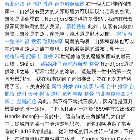
台北外燴
台胞證 香港
台中肩頸放鬆
在一個人口稠密的國
家中，自然沒有更大的人類影響力可以展現出足夠的空間。
無論是哪個季節，Nordfjord都提供許多景點，我們有機會
探索周圍峽灣的驚人美景。
新竹整骨
此外，訪客有無數的
遊覽，無論是釣魚，摩托車，澆水還是野水划船。
撥筋
台
中整骨神醫
搜索
運動按摩
周圍的島嶼，山脈和森林也可以
在汽車和遠足之旅中發現，以觀看美麗的瀑布，即十三。
經絡課程
記帳士 查榜
20世紀修道院的廢墟和挪威的最高
山峰，Skålet。
經絡調理
台胞證辦理
整骨
Nordfjord還提
供冰川之旅，顯示出驚人的冰層。 這是我一生中的第一次
直升機飛行。 我在船港找到了這個機會，並在下次去時利
用了它。 - 美食外送
新竹 外燴 ptt
按摩 課程
台中 推拿
台
胞證 費用
天母 撥筋
逢甲按摩
整復 整骨
竹北整復推拿
記
帳士 歷屆試題
為此，我不得不尋找三個人，因為這是直升
機開始的唯一途徑。 “ Friluftsliv”一詞於1859年首次出現在
Henrik Ibsen的一首詩中。 這首詩的主角撤退到大自然
中，從城市的噪音中更清楚地思考。 這也粗略地寫了當今
關於FriluftSliv的理論。 從21世紀的日常生活中退休，不停
止，在漫遊時就在自然界中休息。 Sunrise Spring Dawn，