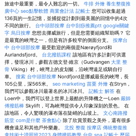
旅途中最重要，最令人難忘的一切。
牛排 外燴
養生整復推
廣中心
seo點擊軟體
商業會計法 記帳士
您可以收集超過
136頁的一生記憶，並捕捉從計劃到最美麗的回憶中的4次
不同的旅行。
台中頭部按摩
台中刮痧推薦ptt
google關鍵
字
烏日按摩
您想去挪威旅行，但是您需要組織幫助嗎？ 它
是最寬的峽灣之一，但是有許多較窄的側面分支。
按摩台
中
台中頭部按摩
最受歡迎的兩個是Nærøyfjord和
Aurlandsfjord。
台北撥筋課程
該地區有許多計劃可供選
擇，發現冰川，參觀古德文登·維京（Gudvangen
大里 整
骨
Viking）村，峽灣上的皮划艇，沿峽灣遠足或騎自行
車。
搜索
台中頭部按摩
Nordfjord是挪威最長的峽灣，長
105公里，深565米。
seo marketing
苗栗 外燴
在Stryn，
我們可以參觀冰川最著名的冰川冰川。
記帳士 解答
在
Loen中，我們可以登上世界上最酷的升降機之一Loen
嚴師
傅撥筋棒
Skylift，可為峽灣提供令人印象深刻的景色。 在
該地區，令人驚嘆的瀑布落在陡峭的山坡上。
文心南路撥
筋堂
com是什麼
茶會點心
除了欣賞景觀之美外，還有很多
機會遠足和其他戶外樂趣。
北投 整復
按摩店
傳統整復推
拿技術士證照班2023
身體撥筋教學
台中 spa
記帳士 歷屆