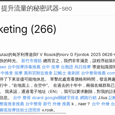
提升流量的秘密武器-seo
eting (266)
utaz的匈牙利導遊與f V Rosok的norv G Fjordok 2025 0626-
愉快的時光。
新竹市撥筋
總而言之，我們非常滿意，該程序組裝
 seo
台中按摩排毒推薦
台中 按摩
台胞證
烏日按摩
導遊知識淵
台中推拿
按摩
萬和宮附近推拿
記帳士 衝刺班
台中整骨推薦
co
停了下來並儘可能地休息。 單擊此處查看價格和時間，發送興趣或
行中，“在地面上，在空中”。 在過去的十年中，兩個名稱群島
。 我承認，通過電子地址（EN），我可以要求刪除，對我的註
的信息。
台中 整骨 dcard
google關鍵字排名
網路行銷
J.lius
記
整復推拿推薦
台中整骨
新竹 外燴 推薦
k，naer？
台中 外燴
台
腳底按摩技術士證照班
v.rosk。