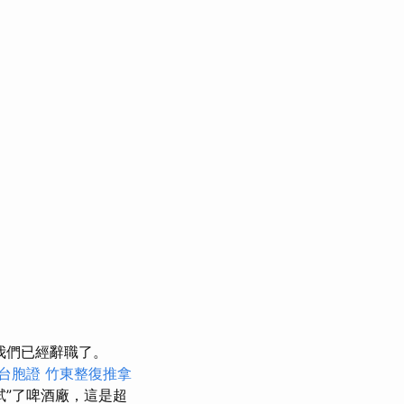
我們已經辭職了。
 台胞證
竹東整復推拿
試”了啤酒廠，這是超