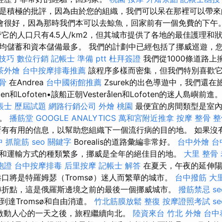
是積極的批評，因為由於您的組織，我們可以呆在那裡可以帶
會很好，因為那時我們本可以去鯨魚，回家前有一個免費的下午。
它的人口只有4.5人/km2，但其城市提供了各地的最佳護理和
均儲蓄和資本儲備最多。 我們的計劃中已經包括了挪威巡遊，
尋技巧
數位行銷
記帳士 準備 ptt
杜拜簽證
我們從1000條道路上
茶外燴
台中按摩排毒推薦
該程序多樣而密集，但我們特別喜歡
骨
在Andrea
台中國術館推薦
Zsurek的出色導遊中，我們還
ålen和Lofoten•該船正朝Vesterålen和Lofoten的迷人島嶼前進
帳士 歷屆試題
網路行銷公司
外燴 桃園
最便宜的房間類型是室內
訂。
播筋堂
GOOGLE ANALYTICS
萬和宮附近推拿
按摩
整骨
整
有有用的信息，以幫助您組織下一個流行病的目的地。 如果沒
中 抓龍筋
seo 關鍵字
Borealis的道路彙編非常好。
台中外燴
台
和運輸方式的種類繁多，挪威是全年的絕佳目的地。
大里 整骨
胞證
台中按摩排毒
后里按摩
記帳士 解答
在夏天，午夜的延伸陽
港口將是特羅姆瑟（Tromsø）迷人而繁華的城市。
台中撥筋
大
的轉折點，這是俄羅斯邊境之前的最後一個挪威城市。
撥筋禁忌
s
•到達Tromsø和自由消遣。
竹北筋膜放鬆
整復
按摩證照考試
s
過了激動人心的一天之後，旅程繼續向北。
陸資來台
竹北 外燴
台中