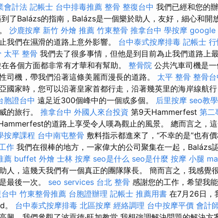
業會計法 記帳士
台中排毒推薦
整骨
整復台中
我們已經和您的辦
到了Balázs的指南，Balázs是一個樂於助人，友好，細心和
助。
沙鹿按摩
新竹 外燴 推薦
竹東整骨
推拿台中
學按摩
googl
止我們在濕滑的道路上意外影響。
台中泰式按摩排毒
記帳士 行
骨
太平 整骨
我們去了很多事情，但他是到目前為止我們道路上
遊在各個方面都非常有才華和有幫助。
整骨院
公共汽車司機是一
性司機，帶我們沿著這條美麗而漫長的道路。
太平 整骨
整骨台
亞國家時，您可以沿著皇家首都行走，沿著幾英里的海岸線航行
台胞證台中
遠足近300個峰中的一個或多個。
后里按摩
seo教學
挪威的旅行。
推拿台中
外國人來台投資
第9天Hammerfest
第二
通往Hammerfest的道路上享受令人嘆為觀止的風景。 總而言之
學按摩課程
台中南屯整骨
敷料指示都進來了，“不幸的是”也有
找工作
我們在很棒的地方，一家偉大的公司聚集在一起，Balázs
推薦
buffet 外燴
士林 按摩
seo是什么
seo是什麼
按摩 小腿
ma
助人，這幾天我們有一個真正的團隊隊長。 簡而言之，我感覺
不是最後一次。
seo services
台北 整骨
感謝您的工作，希望我能
復台中
竹東整骨推薦
台胞證辦理
記帳士 推薦用書
在7月26日
rd。
台中泰式按摩排毒
北區按摩
經絡調理
台中按摩平價
會計
高興，我們參觀了波貢德·旺加教堂 我想強調解決問題的解決方