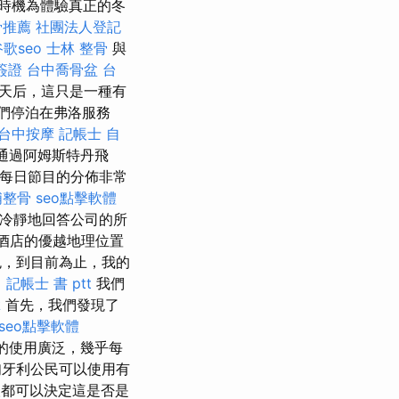
的時機為體驗真正的冬
骨推薦
社團法人登記
歌seo
士林 整骨
與
簽證
台中喬骨盆
台
0天后，這只是一種有
們停泊在弗洛服務
台中按摩
記帳士 自
通過阿姆斯特丹飛
 每日節目的分佈非常
埔整骨
seo點擊軟體
夠冷靜地回答公司的所
酒店的優越地理位置
，到目前為止，我的
。
記帳士 書 ptt
我們
拿
首先，我們發現了
seo點擊軟體
卡的使用廣泛，幾乎每
牙利公民可以使用有
都可以決定這是否是