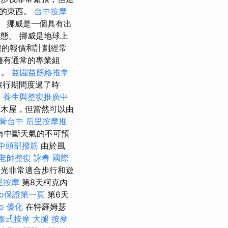
來的東西。
台中按摩
 挪威是一個具有出
狀態。 挪威是地球上
您的報價和計劃經常
擁有通常的專業組
它。
益園益筋絡推拿
在旅行期間度過了時
。
養生與整復推廣中
木屋，但當然可以由
骨台中
后里按摩推
有中斷天氣的不可預
中頭部撥筋
由於風
老師整復 詠春
國際
光非常適合步行和遊
里按摩
第8天柯克內
eo保證第一頁
第6天
eo 優化
在特羅姆瑟
泰式按摩
大腿 按摩