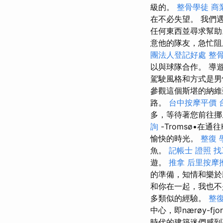
級的。
整骨學徒
商
在不必失望。 我們遇
任何東西並尋求幫
意他的隊友，急忙阻
團法人登記好處
整
以與球隊合作。 導
駕駛風格和方式是男
參觀這個斯堪的納維
路。
台中按摩平價
多，等待著您前往
詢
-Tromsø•在
愉快的時光。
整復
魚。
記帳士 證照 
遊。
推拿
后里按摩
的準備，知情和樂於
和你在一起，我也
多類似的經驗。
整
中心，即nærøy-fjo
時代的建築迷們感到