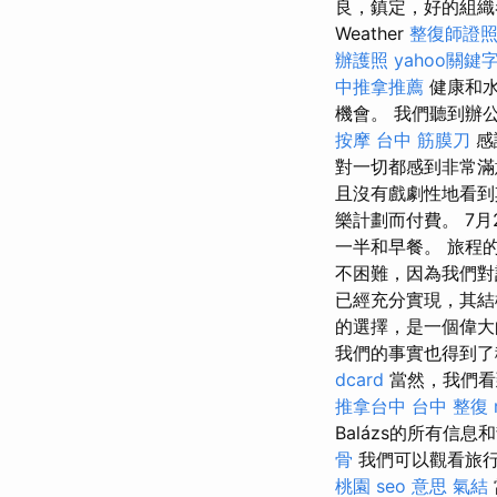
良，鎮定，好的組織者
Weather
整復師證
辦護照
yahoo關鍵
中推拿推薦
健康和水
機會。 我們聽到辦
按摩
台中 筋膜刀
感
對一切都感到非常
且沒有戲劇性地看到其
樂計劃而付費。 7月
一半和早餐。 旅程
不困難，因為我們
已經充分實現，其
的選擇，是一個偉大
我們的事實也得到了
dcard
當然，我們看到了
推拿台中
台中 整復
Balázs的所有
骨
我們可以觀看旅行
桃園
seo 意思
氣結