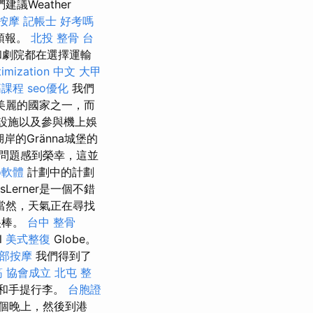
議Weather
按摩
記帳士 好考嗎
氣預報。
北投 整骨
台
和劇院都在選擇運輸
timization 中文
大甲
筋課程
seo優化
我們
美麗的國家之一，而
機上設施以及參與機上娛
岸的Gränna城堡的
問題感到榮幸，這並
o軟體
計劃中的計劃
zsLerner是一個不錯
當然，天氣正在尋找
很棒。
台中 整骨
l
美式整復
Globe。
部按摩
我們得到了
筋
協會成立
北屯 整
李和手提行李。
台胞證
個晚上，然後到港