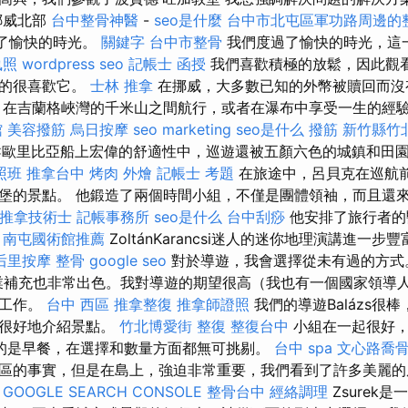
挪威北部
台中整骨神醫
-
seo是什麼
台中市北屯區軍功路周邊的
度過了愉快的時光。
關鍵字
台中市整骨
我們度過了愉快的時光，這
執照
wordpress seo
記帳士 函授
我們喜歡積極的放鬆，因此觀
真的很喜歡它。
士林 推拿
在挪威，大多數已知的外幣被贖回而沒
 在吉蘭格峽灣的千米山之間航行，或者在瀑布中享受一生的經驗
館
美容撥筋
烏日按摩
seo marketing
seo是什么
撥筋 新竹縣竹
C歐里比亞船上宏偉的舒適性中，巡遊還被五顏六色的城鎮和田
照班
推拿台中
烤肉 外燴
記帳士 考題
在旅途中，呂貝克在巡航
堡的景點。 他鍛造了兩個時間小組，不僅是團體領袖，而且還來
推拿技術士
記帳事務所
seo是什么
台中刮痧
他安排了旅行者的
。
南屯國術館推薦
ZoltánKarancsi迷人的迷你地理演講進一
后里按摩
整骨
google seo
對於導遊，我會選擇從未有過的方
專業補充也非常出色。我對導遊的期望很高（我也有一個國家領導人
的工作。
台中 西區 推拿整復
推拿師證照
我們的導遊Balázs很
以很好地介紹景點。
竹北博愛街 整復
整復台中
小組在一起很好，
的是早餐，在選擇和數量方面都無可挑剔。
台中 spa
文心路喬
區的事實，但是在島上，強迫非常重要，我們看到了許多美麗
a
GOOGLE SEARCH CONSOLE
整骨台中
經絡調理
Zsurek