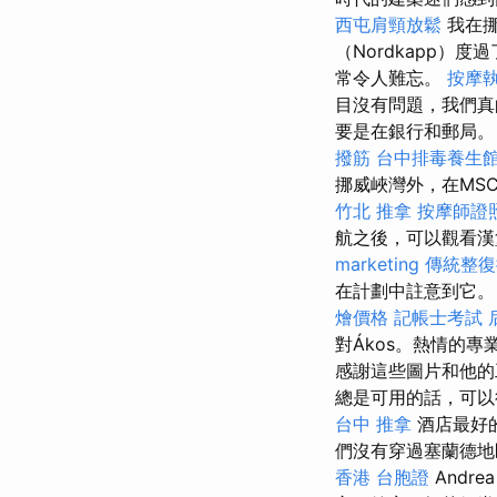
西屯肩頸放鬆
我在
（Nordkapp）
常令人難忘。
按摩
目沒有問題，我們
要是在銀行和郵局。
撥筋
台中排毒養生
挪威峽灣外，在MS
竹北 推拿
按摩師證
航之後，可以觀看漢
marketing
傳統整復
在計劃中註意到它
燴價格
記帳士考試
對Ákos。熱情的
感謝這些圖片和他
總是可用的話，可
台中 推拿
酒店最好
們沒有穿過塞蘭德地
香港 台胞證
Andre