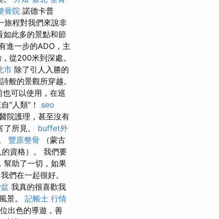
整骨院
諾德卡普
一旅程對我們來說非
看如此多的景點和節
有進一步的ADO，主
，從200米到深處。
北市
除了引人入勝的
園詩般的景觀所穿越。
前也可以使用，在巡
自“人類”！
seo
醫院護理，甚至沒有
步豐富了所見。
buffet外
式。
豐原整骨
（蒙古
的資格）。 我們要
棒，幫助了一切，如果
我們在一起很好。
骨盆
我真的很喜歡我
的風景。
記帳士 行情
是一位出色的導遊，善