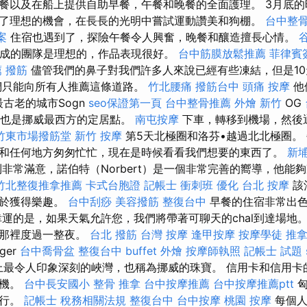
餐以及在船上提供自助早餐，午餐和晚餐的全面護理。 3月底
了理想的機會，在長長的光明中嘗試運動讚美和狗棚。
台中整
案
住宿也遇到了，探險午餐令人興奮，晚餐和釀造擅長心情。
谷
組成的團隊是理想的，作品表現很好。
台中筋膜放鬆推薦
菲律賓
薦
撥筋
儘管我們的鼻子對我們許多人來說已經有些凍結，但是1
們只能向所有人推薦這條道路。
竹北腰痛
撥筋台中
頭痛 按摩
他
最古老的城市Sogn
seo保證第一頁
台中整骨推薦
外燴 新竹
OG
e省，也是挪威最西方的定居點。
南屯按摩
下車，轉移到機場，然後
竹東市場撥筋堂
新竹 按摩
第5天北極圈和洛芬•越過北北極圈。
和任何地方匆匆忙忙，現在是時候看看我們想要的東西了。
新
非常滿意，諾伯特（Norbert）是一個非常完善的嚮導，他能
竹北整復推拿推薦
卡式台胞證
記帳士 衝刺班
優化
台北 按摩
該
助於獲得樂趣。
台中刮痧
美容撥筋
整復台中
早餐的住宿非常出色
幸運的是，如果天氣允許您，我們將帶著可聊天的chal到達場地
在那裡度過一整夜。
台北 撥筋
台灣 按摩
逢甲按摩
按摩學徒
推
ger
台中喬骨盆
整復台中
buffet 外燴
按摩師執照
記帳士 試題
世界上最令人印象深刻的峽灣，也稱為挪威的珠寶。 信用卡和信用
貨機。
台中長安國小 整骨
推拿
台中按摩推薦
台中按摩推薦ptt
匈
旅行。
記帳士 稅務相關法規
整復台中
台中按摩
桃園 按摩
每個人