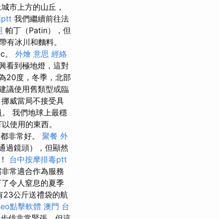
上城市上方的山丘，
tt
我們繼續前往法
照
帕丁（Patin），但
帶有冰川和麵料。
密c。
外燴 意思
經絡
興看到極地燈，這對
為20度，冬季，北部
建議使用舊類型或臨
，挪威當局不接受具
員。 我們地球上最穩
可以使用的東西。
們都非常好。
聚餐 外
通過鏡頭），但顯然
遊！
台中按摩排毒ptt
非常適合作為服務
下了令人窒息的夏季
23公斤送禮袋的航
seo點擊軟體
澳門 台
步伐非常緊張，但這