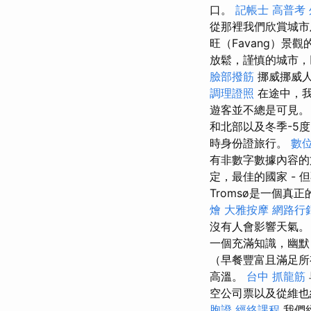
口。
記帳士 高普考
從那裡我們欣賞城
旺（Favang）景
放鬆，謹慎的城市，
臉部撥筋
挪威挪威人
調理證照
在途中，
遊客並不總是可見
和北部以及冬季-5
時身份證旅行。
數
有非數字數據內容的
定，最佳的國家 -
Tromsø是一個真
燴
大雅按摩
網路行
沒有人會影響天氣
一個充滿知識，幽默
（早餐豐富且滿足所
高溫。
台中 抓龍筋
空公司票以及從維也
胞證
經絡課程
我們