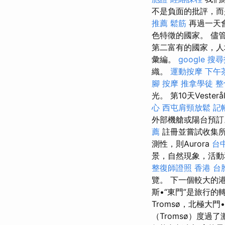
不是負面的批評，而
推薦
鬆筋
再過一天
色特徵的國家。 儘管
第二富有的國家，人
彙編。
google 搜
織。
運動按摩
下午
腳 按摩
推拿學徒
整
光。 第10天Vester
心
西屯肩頸放鬆
記
外部機艙或陽台預
薦
註冊並嘗試收集所
測性，則Aurora
台
景，自然現象，活動
整復師證照
香港 台
覽。 下一個較大的
斯•“東門”是旅行
Tromsø，北極大門
（Tromsø）度