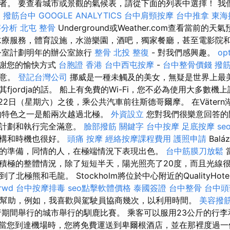
。 要查看城市或景觀的氣候表，請從下面的列表中選擇！ 我們建
照
撥筋台中
GOOGLE ANALYTICS
台中肩頸按摩
台中推拿
東海
字分析
北屯 整骨
Underground或Weather.com查看當前的天
療服務，體育設施，水游樂園，酒吧，獨家餐廳，甚至電影院
公室計劃明年的辦公室旅行
整骨
北投 整復
- 對我們感興趣。
op
謝您的愉快方式
台胞證 香港
台中西屯按摩
-
台中整骨價錢
撥
滿意。
登記台灣公司
挪威是一種未觸及的美女，無疑是世界上最
fjordja的話。 船上有免費的Wi-Fi，您不必為使用大多數
22日（星期六）之後，乘公共汽車前往斯德哥爾摩。 在Vätern湖
的特色之一是船兩次越過北極。
外資設立
您對我們很樂意回答的
對計劃和執行完全滿意。
臉部撥筋
關鍵字
台中按摩
足底按摩
se
結構和時機也很好。
頭痛 按摩
經絡按摩課程費用
護照申請
Balá
的準備，同情的人，在極端情況下表現出色。
台中筋膜刀放鬆
積極的整體情況，除了短短半天，陽光照亮了20度，而且光線
北極熊和毛龍。 Stockholm將位於中心附近的QualityHote
rwd
台中按摩排毒
seo點擊軟體價格
泰國簽證
台中整骨
台中頭
信息和幫助，例如，我喜歡與駕駛員協商幾次，以利用時間。
美容撥
期間舉行的城市舉行的馴鹿比賽。 乘客可以服用23公斤的行
當您到達機場時，您將免費運送到卑爾根酒店，並在那裡度過一