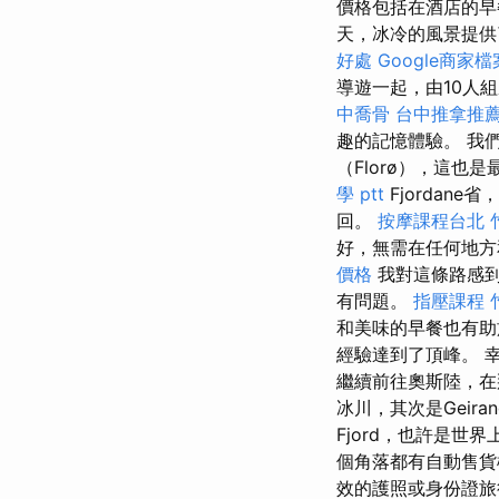
價格包括在酒店的早
天，冰冷的風景提供
好處
Google商家檔
導遊一起，由10人
中喬骨
台中推拿推
趣的記憶體驗。 我
（Florø），這也是
學 ptt
Fjordan
回。
按摩課程台北
好，無需在任何地方
價格
我對這條路感到
有問題。
指壓課程
和美味的早餐也有
經驗達到了頂峰。 
繼續前往奧斯陸，
冰川，其次是Geiran
Fjord，也許是
個角落都有自動售
效的護照或身份證