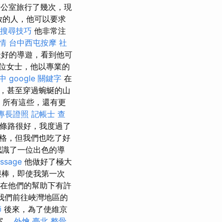
公室旅行了幾次，現
開放的人，他可以要求
e 搜尋技巧
他非常注
情
台中西屯按摩
社
最好的導遊，看到他可
位女士，他以專業的
中
google 關鍵字
在
，甚至穿過蜿蜒的山
所有這些，還有更
專長證照
記帳士 查
，這條路很好，我度過了
價格，但我們也吃了好
認識了一位出色的導
ssage
他做好了極大
很棒，即使我第一次
在他們的幫助下有許
，我們前往峽灣地區的
師
後來，為了使維京
案。
外燴 臺北
整骨