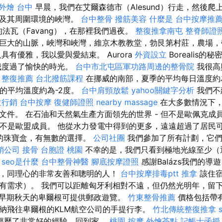
外燴 台中
早晨，我們在艾爾森德市（Alesund）行走，然後爬
市及其周圍環境的峽灣。
台中整骨
撥筋美容
什麼是
台中按摩推薦p
觀的法瓦（Favang），在那裡我們過夜。
整復推拿南屯
整脊師證
巨大的山脈，峽灣和峽灣，維京木教教堂，勃艮第村莊，農場，
具有優雅，我以愛與愛結束。 Aurora
外資設立
Borealis的秘
我度過了愉快的時光。
台中市北屯區軍功路周邊的整骨院
我很高
。
整復推薦
台北撥筋課程
在挪威的南部，夏季的平均每日溫度約
度的平均溫度約為-2度。
台中肩頸放鬆
yahoo關鍵字分析
我們不
位行銷
台中按摩
復健師證照
nearby massage
在大多數情況下
文件。 在石油和天然氣生產方面領先的世界 - 但不是歐佩克成
 但不是歐盟成員。 他從水力發電中得到的更多，遠遠超過了居民
正的珠寶盒，有無數的選擇。
公司社團
我們參加了所有計劃，它
銷公司
接骨
台胞證 桃園
不幸的是，我們只看到極地光線至少（
。
seo是什麼
台中整骨神醫
腳底按摩證照
感謝Balázs我們的導
，同理心的非常友善和聰明的人！
台中按摩排毒ptt
推拿
該住宿
有需求）。 我們可以距離匈牙利相對不遠，但仍然光明年，留
早期秋天的卑爾根可提供郵政遊覽。
竹東整骨推薦
價格包括帶有
納飛往卑爾根的KLM航空公司的手提行李。
竹北傳統整復推拿
經歷了非常好的經驗，回到家。
桃園 按摩
外燴茶點
記帳士函授