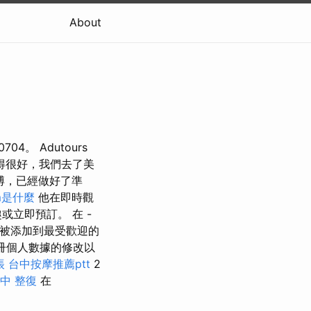
About
0704。 Adutours
得很好，我們去了美
博，已經做好了準
m是什麼
他在即時觀
立即預訂。 在 -
已被添加到最受歡迎的
冊個人數據的修改以
帳
台中按摩推薦ptt
2
中 整復
在