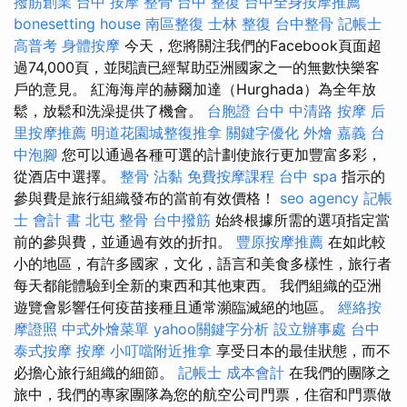
撥筋創業
台中 按摩 整骨
台中 整復
台中全身按摩推薦
bonesetting house
南區整復
士林 整復
台中整骨
記帳士
高普考
身體按摩
今天，您將關注我們的Facebook頁面超
過74,000頁，並閱讀已經幫助亞洲國家之一的無數快樂客
戶的意見。 紅海海岸的赫爾加達（Hurghada）為全年放
鬆，放鬆和洗澡提供了機會。
台胞證
台中 中清路 按摩
后
里按摩推薦
明道花園城整復推拿
關鍵字優化
外燴 嘉義
台
中泡腳
您可以通過各種可選的計劃使旅行更加豐富多彩，
從酒店中選擇。
整骨
沾黏
免費按摩課程
台中 spa
指示的
參與費是旅行組織發布的當前有效價格！
seo agency
記帳
士 會計 書
北屯 整骨
台中撥筋
始終根據所需的選項指定當
前的參與費，並通過有效的折扣。
豐原按摩推薦
在如此較
小的地區，有許多國家，文化，語言和美食多樣性，旅行者
每天都能體驗到全新的東西和其他東西。 我們組織的亞洲
遊覽會影響任何疫苗接種且通常瀕臨滅絕的地區。
經絡按
摩證照
中式外燴菜單
yahoo關鍵字分析
設立辦事處
台中
泰式按摩
按摩
小叮噹附近推拿
享受日本的最佳狀態，而不
必擔心旅行組織的細節。
記帳士 成本會計
在我們的團隊之
旅中，我們的專家團隊為您的航空公司門票，住宿和門票做