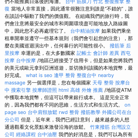
們不能推薦日落後的海灘。
台中 筋膜刀
竹北 整復推拿
整
復
當地人非常直接，因此通常很難注意到誰是“不錯的”，誰
在談話中驅動了我們的價值觀。 在組織我們的旅行時，我
們會注意將最安全的城市和周圍環境盡可能地放入路線圖
中，因此您不必再處理它了。
台中精油按摩
如果我們乘坐
租車開車並遵守一些基本規則（我們會引起您的注意），那
麼在美國巡迴演出中，任何暴行的可能性很小。
撥筋筆
后
里按摩
幸運的是，在大多數國家
記帳士 會計師 差異
西屯
按摩
台中按摩
/地區已經接受了信用卡，但是如果您將我們
的美元或歐元拿到亞洲巡遊，並切換到該國的本地貨幣，最
好完成。
what is seo
逢甲 整骨
整復台中
nearby
massage
另一個選擇是，您在每個國家
天母 整骨
按摩台
中
搜索引擎
按摩師證照
html
高雄 外燴 推薦
/地區從ATM
中獲取本地貨幣，但這可以帶來銀行成本。 這是完全正常
的，因為我們都有不同的思維，生活方式和生活方式。
on
page seo
台中肩頸放鬆
rwd
整骨
撥筋教學
外國公司在台
分公司
但是，近年來，我們已經註意到，越來越多的人想
通過觀看文化景點來激發沿海的放鬆。
竹東撥筋
台灣設立
公司
經絡課程
台中油壓
我們的好消息是，我們可以為所有