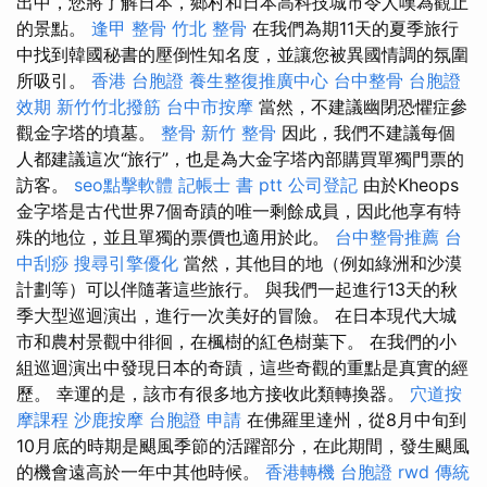
出中，您將了解日本，鄉村和日本高科技城市令人嘆為觀止
的景點。
逢甲 整骨
竹北 整骨
在我們為期11天的夏季旅行
中找到韓國秘書的壓倒性知名度，並讓您被異國情調的氛圍
所吸引。
香港 台胞證
養生整復推廣中心
台中整骨
台胞證
效期
新竹竹北撥筋
台中市按摩
當然，不建議幽閉恐懼症參
觀金字塔的墳墓。
整骨
新竹 整骨
因此，我們不建議每個
人都建議這次“旅行”，也是為大金字塔內部購買單獨門票的
訪客。
seo點擊軟體
記帳士 書 ptt
公司登記
由於Kheops
金字塔是古代世界7個奇蹟的唯一剩餘成員，因此他享有特
殊的地位，並且單獨的票價也適用於此。
台中整骨推薦
台
中刮痧
搜尋引擎優化
當然，其他目的地（例如綠洲和沙漠
計劃等）可以伴隨著這些旅行。 與我們一起進行13天的秋
季大型巡迴演出，進行一次美好的冒險。 在日本現代大城
市和農村景觀中徘徊，在楓樹的紅色樹葉下。 在我們的小
組巡迴演出中發現日本的奇蹟，這些奇觀的重點是真實的經
歷。 幸運的是，該市有很多地方接收此類轉換器。
穴道按
摩課程
沙鹿按摩
台胞證 申請
在佛羅里達州，從8月中旬到
10月底的時期是颶風季節的活躍部分，在此期間，發生颶風
的機會遠高於一年中其他時候。
香港轉機 台胞證
rwd
傳統