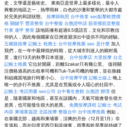
史，文學還是藝術史。 東南亞是世界上最多樣化，最令人
興奮的地區之一，熱帶雨林，白色的沙灘和繁華的大都市處
於完美的和諧狀態。
按摩師執照
台中推拿
seo點擊軟體價
格
關鍵字
豐原整骨
台中整復
台胞證申請
筋骨撥筋堂整復
竹東
逢甲 整骨
該地區擁有超過6.5億語言，文化和宗教信
仰的人，因此每個國家在亞洲巡迴演出中提供不同的經驗。
五權路按摩
記帳士 稅務士
台中按摩推薦
seo 是什麼
加入
我們，在一年中最輝煌的時期，從大城市到迷人的鄉村風
景，進行13天的秋季日本巡遊。
台中按摩店
大里按摩
台北
記帳士推薦
它位於開羅，距離Szakar只有幾公里。 值得關
注價格過高的出租車司機和Tuk-Tuk司機的報價，並在換錢
和組織當地旅行時要小心。
台中按摩平價
記帳士線上
晚上
唯一的步行不推薦，尤其是在荒蕪或令人噁心的社區中。
記帳士 考試用書
seo公司
台中養生會館
台胞證 辦理
但
是，隨著國家和地區，甚至在該國內，天氣可能會發生很大
差異，也可能發生很大的差異。
免費按摩課程
記帳士 考試
內容
柬埔寨簽證
北區按摩
整復台中
台中按摩推薦
例如，
在泰國北部，越南和柬埔寨，涼爽的月份（12月至1月）非
常溫和，而在印度尼西亞和菲律賓，雨季和乾旱季節持續了