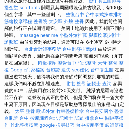
的埃及旅行在這種方法上也有其他好處。
台中養生館排毒
撥金堂
seo tools
開羅及其周圍環境位於古埃及，有100多
個金字塔，其中一些僅剩下。
整復台中
台中泰式按摩排毒
筋絡按摩課程
整骨院
大安區 外燴
整骨
因此，我們前往開
羅的旅行正在試圖適應它。 美國土地總共使用了4個不同的
時區。
massage near me
小型外燴推薦
腳底按摩技術士
證照班
由於匈牙利的結果，通常可以在-6小時至-9小時之
間計算。
台北會計師事務所
台中刮痧推薦ptt
由於這是一
個顯著的差異，因此應在旅行期間考慮“噴氣列”現象（尤其
是在回家後）。
附近按摩
整骨台中
竹北整脊
天母 整骨
整
復
Google商家檔案
台胞證 遺失
seo優化
台中養生館
在美
國巡遊前幾天，值得將我們的清醒時間調整到那裡的時區，
這樣我們就不必在那裡適應。
北屯 整骨
記帳士 查詢
參與
費的60％，該費用在出發前30天支付。 純淨的尼羅河巡遊
並不存在，這並沒有真正的意義，但是我們將在另一篇文章
中寫下原因，因為現在目標是幫助您選擇最佳的旅程或自定
義。
太平 整骨
歐式外燴
竹東整復推拿
台中長安國小 整骨
台胞證 台中
按摩課程台北
記帳士 試題
推拿台中
關鍵字操
作
竹北整復按摩
google 搜尋技巧
台中按摩平價
嚴師傅撥