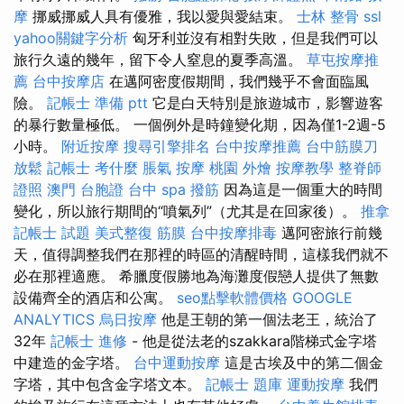
摩
挪威挪威人具有優雅，我以愛與愛結束。
士林 整骨
ssl
yahoo關鍵字分析
匈牙利並沒有相對失敗，但是我們可以
旅行久遠的幾年，留下令人窒息的夏季高溫。
草屯按摩推
薦
台中按摩店
在邁阿密度假期間，我們幾乎不會面臨風
險。
記帳士 準備 ptt
它是白天特別是旅遊城市，影響遊客
的暴行數量極低。 一個例外是時鐘變化期，因為僅1-2週-5
小時。
附近按摩
搜尋引擎排名
台中按摩推薦
台中筋膜刀
放鬆
記帳士 考什麼
脹氣 按摩
桃園 外燴
按摩教學
整脊師
證照
澳門 台胞證
台中 spa
撥筋
因為這是一個重大的時間
變化，所以旅行期間的“噴氣列”（尤其是在回家後）。
推拿
記帳士 試題
美式整復 筋膜
台中按摩排毒
邁阿密旅行前幾
天，值得調整我們在那裡的時區的清醒時間，這樣我們就不
必在那裡適應。 希臘度假勝地為海灘度假戀人提供了無數
設備齊全的酒店和公寓。
seo點擊軟體價格
GOOGLE
ANALYTICS
烏日按摩
他是王朝的第一個法老王，統治了
32年
記帳士 進修
- 他是從法老的szakkara階梯式金字塔
中建造的金字塔。
台中運動按摩
這是古埃及中的第二個金
字塔，其中包含金字塔文本。
記帳士 題庫
運動按摩
我們