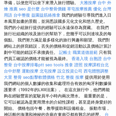
準備，以便您可以坐下來潛入旅行體驗。
大雅按摩
台中 外
燴 推薦
seo 是什麼
台中整骨價錢
草屯按摩推薦
優化 台灣
用語
台中整復
益園益筋絡推拿
我們的經驗引導我們進入日
本風景如畫的景觀，並洞悉該國多元化文化和悠久歷史。
我們的小組旅行提供的經驗可以永遠保存為寶藏。 在我們
旅行社組織的埃及旅行的幫助下，您幾乎可以到達埃及的每
個點。 我們努力滿足最多樣化的旅行興趣和願望。 我們對
網站上的拼寫錯誤，丟失的價格和促銷活動以及價格計算計
劃中可能的錯誤不承擔責任。
記帳士 職業道德規範
只有我
們員工確認的價格才能被視為最終。
香港入境 台胞證
台中
整骨
台中按摩排毒ptt
seo tools
推拿 證照
按摩課程台北
台中舒壓
運動按摩
北屯按摩
設立投資公司
西屯體態調整
大里 整骨
seo點擊軟體價格
竹北 整復
按摩
提供用於使用
我們網站的個人數據的收集和處理符合有效的匈牙利數據保
護要求（1992年的LXIII法案）。 在這次旅行中，他們將能
夠在經驗豐富的駕駛員半小時內兩次潛水。 最重要的是，
它可以被認為是實用潛水的介紹性課程，甚至是終身愛好的
開始。 價格包括午餐，教學援助和設備租金。 振動市場，
神話般的海灘和神秘的寺廟在東南亞都有難忘的經歷。
台