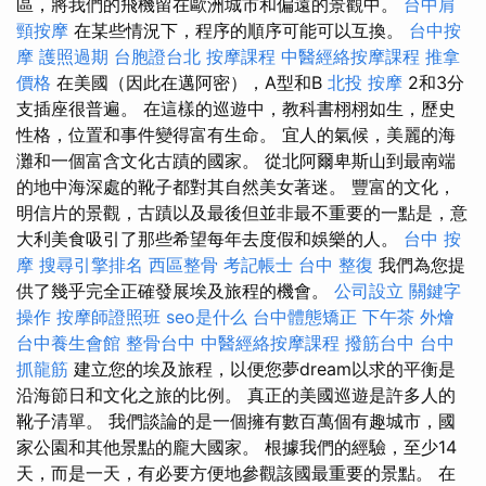
區，將我們的飛機留在歐洲城市和偏遠的景觀中。
台中肩
頸按摩
在某些情況下，程序的順序可能可以互換。
台中按
摩
護照過期
台胞證台北
按摩課程
中醫經絡按摩課程
推拿
價格
在美國（因此在邁阿密），A型和B
北投 按摩
2和3分
支插座很普遍。 在這樣的巡遊中，教科書栩栩如生，歷史
性格，位置和事件變得富有生命。 宜人的氣候，美麗的海
灘和一個富含文化古蹟的國家。 從北阿爾卑斯山到最南端
的地中海深處的靴子都對其自然美女著迷。 豐富的文化，
明信片的景觀，古蹟以及最後但並非最不重要的一點是，意
大利美食吸引了那些希望每年去度假和娛樂的人。
台中 按
摩
搜尋引擎排名
西區整骨
考記帳士
台中 整復
我們為您提
供了幾乎完全正確發展埃及旅程的機會。
公司設立
關鍵字
操作
按摩師證照班
seo是什么
台中體態矯正
下午茶 外燴
台中養生會館
整骨台中
中醫經絡按摩課程
撥筋台中
台中
抓龍筋
建立您的埃及旅程，以便您夢dream以求的平衡是
沿海節日和文化之旅的比例。 真正的美國巡遊是許多人的
靴子清單。 我們談論的是一個擁有數百萬個有趣城市，國
家公園和其他景點的龐大國家。 根據我們的經驗，至少14
天，而是一天，有必要方便地參觀該國最重要的景點。 在