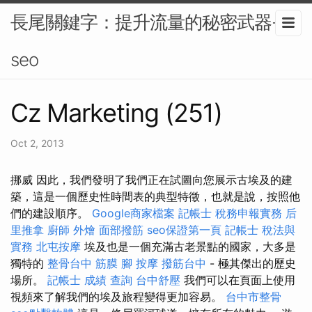
長尾關鍵字：提升流量的秘密武器-
seo
Cz Marketing (251)
Oct 2, 2013
挪威 因此，我們發明了我們正在試圖向您展示古埃及的建
築，這是一個歷史性時間表的典型特徵，也就是說，按照他
們的建設順序。
Google商家檔案
記帳士 稅務申報實務
后
里推拿
廚師 外燴
面部撥筋
seo保證第一頁
記帳士 稅法與
實務
北屯按摩
埃及也是一個充滿古老景點的國家，大多是
獨特的
整骨台中
筋膜
腳 按摩
撥筋台中
- 極其傑出的歷史
場所。
記帳士 成績 查詢
台中舒壓
我們可以在頁面上使用
視頻來了解我們的埃及旅程變得更加容易。
台中市整骨