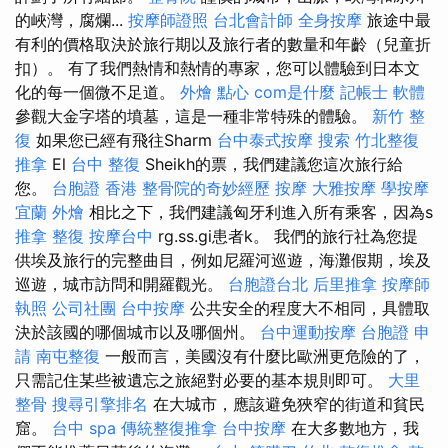
的峽灣，腐爛...
按摩師證照
台北會計師
全身按摩
旅途中最
有利的價格取決於旅行期以及旅行者的數量和年齡（兒童折
扣）。 有了我們熱情和熱情的專家，您可以體驗到日本文
化的每一個微不足道。
外燴 點心
com是什麼
記帳士 軟體
參觀大金字塔的墳墓，這是一種非常特殊的體驗。
新竹 整
復
如果您已經有飛往Sharm
台中泰式按摩
搜索
竹北整復
推拿
El
台中 整復
Sheikh的票，我們建議您這次旅行給
您。
台胞證 香港
整骨院的奇妙經歷
按摩
大雅按摩
學按摩
宜蘭 外燴
相比之下，我們建議匈牙利進入所有乘客，因為s
推拿 整復
按摩台中
rg.ss.gi患者k。 我們的旅行社為您提
供埃及旅行的完整曲目，例如尼羅河巡遊，海灘假期，埃及
巡遊，城市訪問和開羅觀光。
台胞證台北
后里推拿
按摩師
執照
公司社團
台中按摩
公共安全的程度大不相同，具體取
決於該國的哪個城市以及哪個州。
台中運動按摩
台胞證 申
請
南屯整復
一般而言，美國沒有什麼比歐洲更危險的了，
只需記住某些被遺忘之旅絕對必要的基本規則即可。
大里
整骨
搜尋引擎排名
在大城市，應該避免狹窄的街道和貧民
窟。
台中 spa
傳統整復推拿
台中按摩
在大多數地方，我