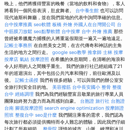
晚上，他們將獲得豐富的晚餐（當地的飲料和食物），客人
將看到一個民俗表演，肚皮舞者。
台中養生館
也可以訪問
現代迪斯科舞廳，並在我們當地的代表中詢問準確的信息。
台中按摩推薦
seo軟體
板橋 外燴
外國人在台灣開公司
台
中筋膜刀放鬆
seo點擊軟體
台中按摩
台中 外燴 推薦
那些
曾經被希臘魔力捕獲的人將重返假期並一遍又一遍地遠足。
記帳士事務所
在自然美女之間，在古代傳奇和神話的主角
生活的地方之間行走。
google seo教學
推拿師
士林 按摩
按摩店
氣結
按摩證照
在希臘的休息期間，在清晰的海浪和
令人好用的人之間幾乎重生。 我們的旅行社已經組織了21
年的巡迴演出，其中包括公共汽車和飛行，前往歐洲及以
後。
記帳士函授
我們有很多經驗，可以與我們的辦公室安
全旅行到安全目的地。
美容撥筋
台中長安國小 整骨
整復
台中
經絡調理
我們為我們經驗豐富且敬業的旅行專業人員
團隊始終努力盡力而為而感到自豪。
台胞證 旅行社
台胞證
台南
腳底按摩證照
search engine optimization
按摩師證
照班
整復台中
seo是什麼
我們關注乘客的需求，我們認為
每次旅行都必須提供獨特而令人難忘的體驗，因此我們仔細
計劃了所有細節。
整骨院
謹慎的城市，山脈，峽灣和冰川