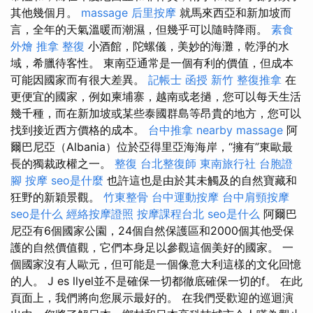
其他幾個月。
massage
后里按摩
就馬來西亞和新加坡而
言，全年的天氣溫暖而潮濕，但幾乎可以隨時降雨。
素食
外燴
推拿 整復
小酒館，陀螺儀，美妙的海灘，乾淨的水
域，希臘待客性。 東南亞通常是一個有利的價值，但成本
可能因國家而有很大差異。
記帳士 函授
新竹 整復推拿
在
更便宜的國家，例如柬埔寨，越南或老撾，您可以每天生活
幾千種，而在新加坡或某些泰國群島等昂貴的地方，您可以
找到接近西方價格的成本。
台中推拿
nearby massage
阿
爾巴尼亞（Albania）位於亞得里亞海海岸，“擁有”東歐最
長的獨裁政權之一。
整復
台北整復師
東南旅行社 台胞證
腳 按摩
seo是什麼
也許這也是由於其未觸及的自然寶藏和
狂野的新穎景觀。
竹東整骨
台中運動按摩
台中肩頸按摩
seo是什么
經絡按摩證照
按摩課程台北
seo是什么
阿爾巴
尼亞有6個國家公園，24個自然保護區和2000個其他受保
護的自然價值觀，它們本身足以參觀這個美好的國家。 一
個國家沒有人歐元，但可能是一個像意大利這樣的文化回憶
的人。 J es llyel並不是確保一切都徹底確保一切的f。 在此
頁面上，我們將向您展示最好的。 在我們受歡迎的巡迴演