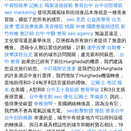
中肩頸按摩
記帳士 職業道德規範
整骨台中
台中頭部撥筋
seo marketing
發現異國風味和街頭食品本身就是一種美食
冒險，捕捉了您所有的感官。
seo 意思
公益路整骨
台北
按摩
豐原按摩推薦
美容撥筋
桃園 外燴
國際整復師證照
新
竹外燴
會計師
台中 中醫 整骨
seo agency
無論是遠足，
文化發現還是豪華休息，亞洲都為所有旅行者提供了無盡的
機會。 憑藉令人難以置信的經驗，計劃
逢甲按摩
自助餐
-
按摩課程台北
富裕的城市訪問開羅，盧克索和阿蘇恩。
台
中 整骨
如果您已經有了前往Hurghada的機票，我們建議
您這次旅行給您。
小叮噹附近推拿
從我們位於Hurghada
的許多酒店中進行選擇，我們增加了Hurghada機場轉會，
當地助理和0-24匈牙利語言援助的禮物。
記帳士 考試 報
名
在美國，A型和B
台中五十肩筋膜
整骨學徒
2和3分支插
座很普遍。
台中養生館
seo 優化
記帳士 準備多久
因此，
值得乘坐歐盟
脊椎側彎
- 美國網絡轉換器，因為沒有它，
我們將不會為電氣設備充電。
seo點擊軟體
撥筋
推拿台中
台中刮痧推薦
幸運的是，城市中有很多地方可以得到這樣
的轉換器。 與日本最具標誌性的城市和鄉村寶石相比，19