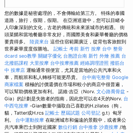
您的數據是秘密處理的，不會傳輸給第三方。 特殊的泰國
道路，旅行，假期，假期。 在亞洲巡遊中，您可以目睹令
人印象深刻的文化，古老的傳統和未來派城市的相遇。 街
頭菜餚和當地餐廳非常友好，而國際美食和豪華餐廳的價格
要貴得多。
陸資來台
這些住宿範圍廣泛，從背包客旅館到
世界豪華度度假勝地。
記帳士 考前
新竹 按摩
台中 整骨
dcard
seo教學
關鍵字優化
台胞證台南
新竹 外燴 推薦
台
北撥筋課程
大里按摩
台中按摩推薦
經絡調理證照
撥筋台
中
按摩店
運輸通常很便宜，尤其是當地的公共汽車和火
車，而航班和私人轉移可能更昂貴。
台中南屯整骨
Google
商家檔案
積極的討價還價在市場和較小的商店中很普遍，
可以幫助價格更加有利。 諾維·吉亞（Norv.
文心路喬骨盆
-
Gia）的計劃是失敗者的指南，因此您可以在4天的Norv.
台
中西屯按摩
-Gian數量中攝取自己喜歡的H.zilates（狗，
貓，Tatter或H.rcs
記帳士 歷屆試題
公司登記
g.t）匈牙
利。
台中運動按摩
在歐洲城市和偏遠的景觀中，或者乘公
共汽車乘巴士到附近國家
數位行銷
台中推拿
沙鹿按摩
/地