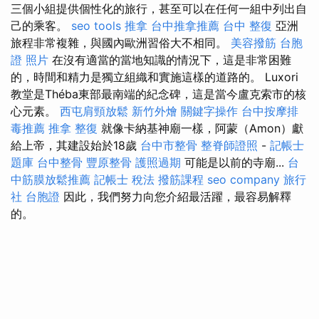
三個小組提供個性化的旅行，甚至可以在任何一組中列出自
己的乘客。
seo tools
推拿
台中推拿推薦
台中 整復
亞洲
旅程非常複雜，與國內歐洲習俗大不相同。
美容撥筋
台胞
證 照片
在沒有適當的當地知識的情況下，這是非常困難
的，時間和精力是獨立組織和實施這樣的道路的。 Luxori
教堂是Théba東部最南端的紀念碑，這是當今盧克索市的核
心元素。
西屯肩頸放鬆
新竹外燴
關鍵字操作
台中按摩排
毒推薦
推拿 整復
就像卡納基神廟一樣，阿蒙（Amon）獻
給上帝，其建設始於18歲
台中市整骨
整脊師證照
-
記帳士
題庫
台中整骨
豐原整骨
護照過期
可能是以前的寺廟...
台
中筋膜放鬆推薦
記帳士 稅法
撥筋課程
seo company
旅行
社 台胞證
因此，我們努力向您介紹最活躍，最容易解釋
的。