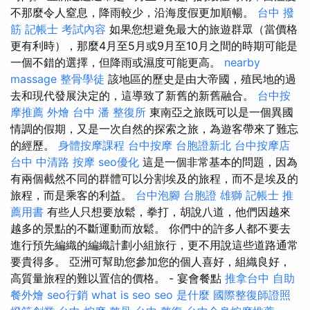
不那麼令人窒息，降雨較少，沿海度假更加順暢。
台中 撥
筋
記帳士 考試內容
如果您想避免最大的旅遊群眾（當價格
更有利時），那麼4月至5月或9月至10月之間的時期可能是
一個不錯的選擇，但降雨或濕度可能更高。
nearby
massage
整骨學徒
該地區的歷史是由大帝國，殖民地的過
去和現代發展決定的，這導致了新舊的新舊融合。
台中按
摩推薦
外燴 台中
潘 整復所
東南亞之旅既可以是一個異國
情調的假期，又是一次自然的探索之旅，為遊客帶來了難忘
的經歷。
身體按摩課程
台中按摩
台胞證新北
台中按摩店
台中 中清路 按摩
seo優化
這是一個非常基本的問題，因為
有兩個截然不同的群體可以分割埃及的旅程，而不是埃及的
旅程，而是乘客的利益。
台中泡腳
台胞證 雄獅
記帳士 推
薦用書
有些人只想要放鬆，拳打，胡說八道，他們因越來
越多的景點的不斷運動而放鬆。 你們中的許多人都不要去
進行預先編織的編織計劃小組旅行，更不用說這些道路通常
要貴得多。 亞洲可幫助您參加您的個人喜好，組織良好，
高質量旅程的難以置信的價格。 - 宴會餐點
推拿台中
自助
餐外燴
seo行銷
what is seo
seo 是什麼
國際整復師證照