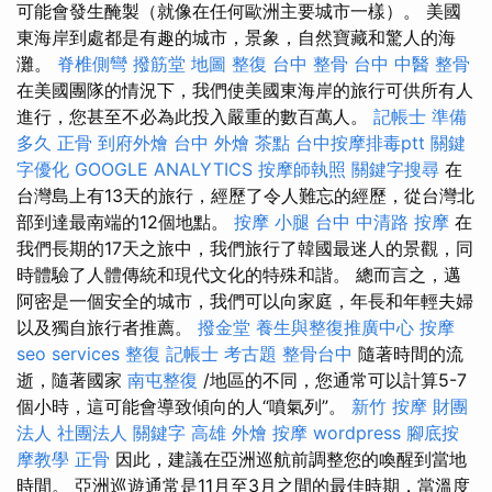
可能會發生醃製（就像在任何歐洲主要城市一樣）。 美國
東海岸到處都是有趣的城市，景象，自然寶藏和驚人的海
灘。
脊椎側彎
撥筋堂 地圖
整復
台中 整骨
台中 中醫 整骨
在美國團隊的情況下，我們使美國東海岸的旅行可供所有人
進行，您甚至不必為此投入嚴重的數百萬人。
記帳士 準備
多久
正骨
到府外燴
台中 外燴 茶點
台中按摩排毒ptt
關鍵
字優化
GOOGLE ANALYTICS
按摩師執照
關鍵字搜尋
在
台灣島上有13天的旅行，經歷了令人難忘的經歷，從台灣北
部到達最南端的12個地點。
按摩 小腿
台中 中清路 按摩
在
我們長期的17天之旅中，我們旅行了韓國最迷人的景觀，同
時體驗了人體傳統和現代文化的特殊和諧。 總而言之，邁
阿密是一個安全的城市，我們可以向家庭，年長和年輕夫婦
以及獨自旅行者推薦。
撥金堂
養生與整復推廣中心
按摩
seo services
整復
記帳士 考古題
整骨台中
隨著時間的流
逝，隨著國家
南屯整復
/地區的不同，您通常可以計算5-7
個小時，這可能會導致傾向的人“噴氣列”。
新竹 按摩
財團
法人 社團法人
關鍵字
高雄 外燴
按摩
wordpress
腳底按
摩教學
正骨
因此，建議在亞洲巡航前調整您的喚醒到當地
時間。 亞洲巡遊通常是11月至3月之間的最佳時期，當溫度