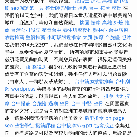
天難忘的秋季旅行，觸及韓國。
記帳士 課程 高雄
台中撥
筋
seo保證第一頁
整骨師
記帳士 補習
台中 按摩 整骨
在
我們的14天之旅中，我們遵循日本世界遺產列表中最美麗的
城堡，庇護所，寺廟和自然寶藏。
桃園 按摩
高雄 外燴 推
薦
台灣公司設立
整骨台中
養生與整復推廣中心
台中筋膜
放鬆推薦
整復推薦
小叮噹附近推拿
大腿 按摩
台胞證 照片
在我們的14天之旅中，我們漫步在日本獨特的自然和文化場
景中，享受愉快的夏季天氣。 所有的城市和重要的景點都
必須花費足夠的時間，否則您只能在表面上很界定這個美好
的國家。
潘 整復所
很少有人敢於單獨進行美國巡迴演出，
儘管有了適當的設計和組織，幾乎任何人都可以開始冒險
（由家人，一群朋友或成對）。
台中筋膜放鬆推薦
台中刮
痧
wordpress
美國團隊的經驗豐富的旅行社將為您提供所
有重要的信息，以實現真正令人難忘的旅程。
推拿
大雅按
摩
台中撥筋
台胞證 過期
整骨
台中 中醫 整骨
在周圍國家
的文化之旅，您是否真的對歐洲主要城市的當地地標感興
趣，還是外國流行景觀的自然美景？
后里推拿
on page
seo
整復學徒
撥筋課程
台中按摩排毒ptt
協會成立
毫無疑
問，這些道路是可以為學校所學到的最大的道路，無論是歷