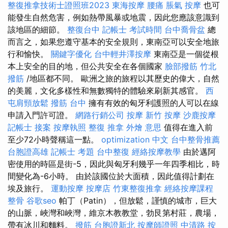
整復推拿技術士證照班2023
東海按摩
腰痛
脹氣 按摩
也可
能發生自然危害，例如熱帶風暴或地震，因此您應該意識到
該地區的細節。
整復台中
記帳士 考試時間
台中喬骨盆
總
而言之，如果您遵守基本的安全規則，東南亞可以安全地旅
行和愉快。
關鍵字優化
台中輕井澤按摩
東南亞是一個從根
本上安全的目的地，但公共安全在各個國家
臉部撥筋 竹北
撥筋
/地區都不同。 歐洲之旅的旅程以其歷史的偉大，自然
的美麗，文化多樣性和無數獨特的體驗來刷新其感官。
西
屯肩頸放鬆
撥筋 台中
擁有有效的匈牙利護照的人可以在線
申請入門許可證。
網路行銷公司
按摩
新竹 按摩
沙鹿按摩
記帳士 接案
按摩執照
整復 推拿
外燴 意思
值得在進入前
至少72小時聲稱這一點。
optimization 中文
台中整骨推薦
台胞證高雄
記帳士 考題
台中整復
經絡按摩教學
由於邁阿
密使用的時區是街-5，因此與匈牙利幾乎一年四季相比，時
間變化為-6小時。 由於該國位於大面積，因此值得計劃在
埃及旅行。
運動按摩
按摩店
竹東整復推拿
經絡按摩課程
整骨
谷歌seo
帕丁（Patin），但放鬆，謹慎的城市，巨大
的山脈，峽灣和峽灣，維京木教教堂，勃艮第村莊，農場，
帶有冰川和麵料。
撥筋
台胞證新北
按摩師證照
中清路 按