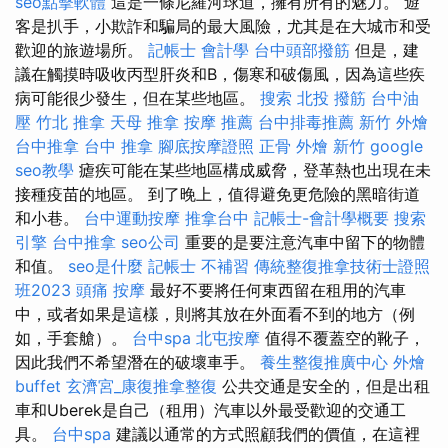
seo點擊軟體
這是一條尼羅河球道，擁有所有的魅力。 遊
客是扒手，小欺詐和騙局的最大風險，尤其是在大城市和受
歡迎的旅遊場所。
記帳士 會計學
台中頭部撥筋
但是，建
議在觸摸時吸收丙型肝炎和B，傷寒和破傷風，因為這些疾
病可能很少發生，但在某些地區。
搜索
北投 撥筋
台中油
壓
竹北 推拿
天母 推拿
按摩 推薦
台中排毒推薦
新竹 外燴
台中推拿
台中 推拿
腳底按摩證照
正骨
外燴 新竹
google
seo教學
瘧疾可能在某些地區構成威脅，登革熱也出現在未
接種疫苗的地區。 到了晚上，值得避免更危險的黑暗街道
和小巷。
台中運動按摩
推拿台中
記帳士-會計學概要
搜索
引擎
台中推拿
seo公司
重要的是要注意汽車中留下的物體
和值。
seo是什麼
記帳士 不補習
傳統整復推拿技術士證照
班2023
頭痛 按摩
最好不要將任何東西留在租用的汽車
中，或者如果是這樣，則將其放在外面看不到的地方（例
如，手套艙）。
台中spa
北屯按摩
值得不覆蓋空的靴子，
因此我們不希望潛在的破壞車手。
養生整復推廣中心
外燴
buffet
玄濟宮_康復推拿整復
公共交通是安全的，但是出租
車和Uberek是自己（租用）汽車以外最受歡迎的交通工
具。
台中spa
建議以通常的方式照顧我們的價值，在這裡