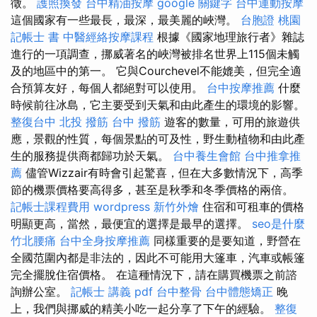
徵。
護照換發
台中精油按摩
google 關鍵字
台中運動按摩
這個國家有一些最長，最深，最美麗的峽灣。
台胞證 桃園
記帳士 書
中醫經絡按摩課程
根據《國家地理旅行者》雜誌
進行的一項調查，挪威著名的峽灣被排名世界上115個未觸
及的地區中的第一。 它與Courchevel不能媲美，但完全適
合預算友好，每個人都絕對可以使用。
台中按摩推薦
什麼
時候前往冰島，它主要受到天氣和由此產生的環境的影響。
整復台中
北投 撥筋
台中 撥筋
遊客的數量，可用的旅遊供
應，景觀的性質，每個景點的可及性，野生動植物和由此產
生的服務提供商都歸功於天氣。
台中養生會館
台中推拿推
薦
儘管Wizzair有時會引起驚喜，但在大多數情況下，高季
節的機票價格要高得多，甚至是秋季和冬季價格的兩倍。
記帳士課程費用
wordpress
新竹外燴
住宿和可租車的價格
明顯更高，當然，最便宜的選擇是最早的選擇。
seo是什麼
竹北腰痛
台中全身按摩推薦
同樣重要的是要知道，野營在
全國范圍內都是非法的，因此不可能用大篷車，汽車或帳篷
完全擺脫住宿價格。 在這種情況下，請在購買機票之前諮
詢辦公室。
記帳士 講義 pdf
台中整骨
台中體態矯正
晚
上，我們與挪威的精美小吃一起分享了下午的經驗。
整復