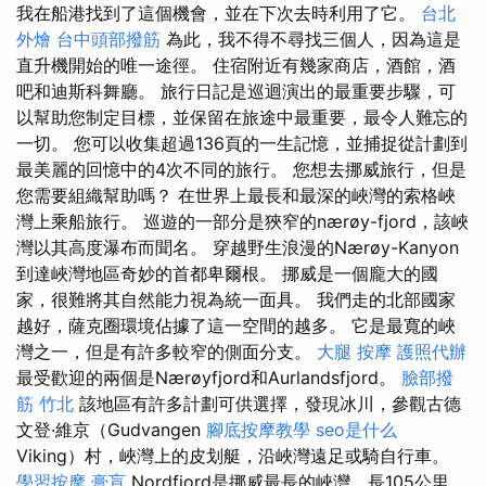
我在船港找到了這個機會，並在下次去時利用了它。
台北
外燴
台中頭部撥筋
為此，我不得不尋找三個人，因為這是
直升機開始的唯一途徑。 住宿附近有幾家商店，酒館，酒
吧和迪斯科舞廳。 旅行日記是巡迴演出的最重要步驟，可
以幫助您制定目標，並保留在旅途中最重要，最令人難忘的
一切。 您可以收集超過136頁的一生記憶，並捕捉從計劃到
最美麗的回憶中的4次不同的旅行。 您想去挪威旅行，但是
您需要組織幫助嗎？ 在世界上最長和最深的峽灣的索格峽
灣上乘船旅行。 巡遊的一部分是狹窄的nærøy-fjord，該峽
灣以其高度瀑布而聞名。 穿越野生浪漫的Nærøy-Kanyon
到達峽灣地區奇妙的首都卑爾根。 挪威是一個龐大的國
家，很難將其自然能力視為統一面具。 我們走的北部國家
越好，薩克圈環境佔據了這一空間的越多。 它是最寬的峽
灣之一，但是有許多較窄的側面分支。
大腿 按摩
護照代辦
最受歡迎的兩個是Nærøyfjord和Aurlandsfjord。
臉部撥
筋 竹北
該地區有許多計劃可供選擇，發現冰川，參觀古德
文登·維京（Gudvangen
腳底按摩教學
seo是什么
Viking）村，峽灣上的皮划艇，沿峽灣遠足或騎自行車。
學習按摩
膏肓
Nordfjord是挪威最長的峽灣，長105公里，