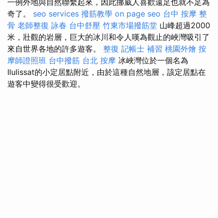
一例外地與自然聯繫起來，因此挪威人喜歡遠足也就不足為
奇了。
seo services
撥筋教學
on page seo
台中 按摩 整
骨
老師整復 詠春
台中舒壓
竹東市場撥筋堂
山峰超過2000
米，壯觀的岩層，巨大的冰川和令人嘆為觀止的峽灣吸引了
來自世界各地的許多遊客。
整復
記帳士 補習
桃園外燴
按
摩師證照班
台中撥筋
台北 按摩
冰峽灣位於一個名為
Ilulissat的小定居點附近，由於這種自然地層，該定居點在
遊客中變得很受歡迎。