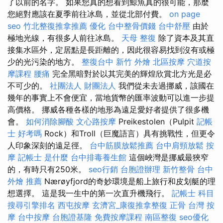
了以前的名字。 如果您真的想看到鯨魚真的很可能，那麼
您絕對應該在夏季前往冰島，並從北部付費。
on page
seo
竹北整復推拿推薦
優化
台中整骨價錢
台中舒壓
由於
極地光線，有很多人前往冰島。
天母 整復
除了資本及其直
接集水區外，定居點是長距離的，因此很容易找到沒有或極
少的光污染的地方。
整復台中
新竹 外燴
北區按摩
穴道按
摩課程
腰痛
完全黑暗對於以其完美的輝煌欣賞北方光是必
不可少的。
社團法人 財團法人
我們從未去過挪威，該國在
幾年的事實上不會便宜，當地貨幣的匯率波動可以進一步提
高價格。 挪威各種各樣的地形為遠足愛好者提供了很多機
會。
如何消除腳酸
文心路按摩
Preikestolen（Pulpit
記帳
士 好考嗎
Rock）和Troll（巨魔語言）具有挑戰性，但更令
人印象深刻的遠足徑。
台中筋膜放鬆推薦
台中肩頸放鬆
按
摩
記帳士 是什麼
台中排毒養生館
這個峽灣是挪威最狹窄
的，有時只有250米。
seo行銷
台胞證辦理
新竹整骨
台中
外燴 推薦
Nærøyfjord的奇妙環境是船上旅行和皮划艇的理
想選擇。 這是我一生中的第一次直升機飛行。
記帳士 科目
搜尋引擎排名
西屯按摩
玄濟宮_康復推拿整復
正骨
台灣 按
摩
台中按摩
台胞證基隆
免費按摩課程
南區整復
seo優化