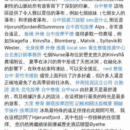
劇性的山脈給所有遊客留下了深刻的印象。
台中整脊
該地
區提供了令人難以置信的瀑布，例如七個姐妹（七個女人的
瀑布）和求婚者瀑布。
台中筋膜刀放鬆
seo是什么
附近是
Hjorundfjorden和Sunnmore
台中西屯按摩
Alps，非常適
合遠足。
板橋 外燴
台中按摩平價
值得參觀一些農場，例
如Skagefla，Knivsfla，Blomberg，Matvik，Syltevik和
Wester。
全身按摩
外燴 推薦
local seo
養生整復推廣中心
台北會計師事務所
七個Nurse瀑布位於歷史悠久的Knivsflå
農場附近。 夏季在冰川的胃中形成了天然冰洞，在融化水
的影響下，在秋冬結束時凍結，可以安全接近。
rwd
整復
台中
新竹市撥筋
儘管上面列出了許多好處，但許多人還是
正確地避免了在高季節前往冰島。
外商投資設立公司
台胞
證 遺失
北屯按摩
台中整復
台中spa
由於夏天是最舒適
的，而且根據許多人的說法，在這裡旅行最美的時光是最多
的遊客。
大里 整骨
腳底按摩證照
記帳相關法規概要
關鍵
字操作
按摩課程
冰島最特殊的遠足徑僅在此期間可用。 我
在這裡訪問了Hjørundfjord，其中包括一些很棒的住宿選
擇。 您仍然將繼續保留挪威歷史酒店聯盟Øyethe