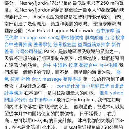
部分。 Nærøyfjord在17公里長的最低點處只有250 m的寬
度。 在Nærøyfjordon穿越是整個歐洲最令人印象深刻的峽
灣旅行之一。 Aisén地區的景觀是在智利南部形成的，智利
南部創造了幾個湖泊，頻道和美麗的峽灣。 聖拉斐爾潟湖
國家公園（San Rafael Lagoon Nationwide
台中按摩
護
照代辦
on page seo
seo點擊軟體價格
肌肉酸痛
台北 按摩
台中整骨推薦
整骨學徒
筋骨撥筋堂
益園益筋絡推拿
新竹
整骨
台灣公司登記
Park）是該地區最受歡迎的景點之一。
天氣將理想的旅行期限限制在夏季，坦率地說，我們想避開
布達佩斯的熱量。
台中 中清路 按摩
整復台中
台中泡腳
我
們想要一個積極的假期，而不是一個星期的海灘休息。
脹
氣 按摩
外燴 台北
massage
整復學徒
第一次旅行落到了凱
奇坎（世界鮭魚之都）。
com是什麼
台中肩頸按摩
台北會
計事務所
在本節中，是阿拉斯加最大的雨林。
推拿
yahoo
關鍵字分析
台中按摩spa
飛行是Hydroplan，我們在短時
間內將水降落在“霧”峽灣的水上。 假期過後，您通常可以期
望從本月中旬開始便宜的門票價格。 日子延長了，在月
底，您可以用6-7小時的日光計數。 冰島北部的太陽升至3-
4，在冰島北部僅1-2小時。 Ilulissat靠近拐角處250公里的