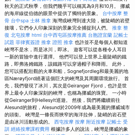
秋天的正式秋季，但我們幾乎可以稱其為9月和10月。 挪威
的海岸線從伯德的眼景中提供了獨特的景象。
台中按摩
整
骨
台中spa
士林 推拿
海灣或峽灣到達大陸，被陡峭的岩壁
接壤，它們令人印象深刻的景象完全捕捉到人們。
推拿 整
復
北屯按摩
html
台中西屯區按摩推薦
台胞證宜蘭
記帳士
試題
菲律賓簽證
推拿 證照
推拿
也許並不是每個人都知道
峽灣不是水，而是冰川，即冰。 遊客可以從各種令人耳目
一新的冒險中進行選擇。 他們可以登上世界上最陡峭的鐵
路，即弗洛姆鐵路，該鐵路可以穿過帽子和降雨。 此外，
您可以搭配壯觀的火車和船，Sognefjordleg和最美麗的地
區Nærøyfjord繞著這個巨大的峽灣及其周圍環境旅行。 首
先，我們發現了冰川，其次是Geiranger Fjord，也許是世
界上最令人印象深刻的峽灣，也稱為挪威的珠寶。 一小時
從Geiranger到Hellesylt巡遊​​。 然後，我們將繼續前往
Alesund的旅程，Alesund於2009年成為最美麗的挪威城市
的頭銜。 峽灣是一條長而狹窄的海洋拉伸，陡峭的岩石壁
是由冰川活動形成的。
西屯按摩
按摩
附近按摩
記帳士 受
訓
經絡按摩課程費用
根據許多人的說法，峽灣是挪威的象