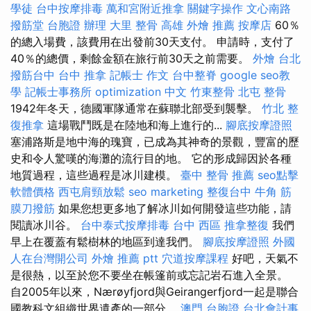
學徒
台中按摩排毒
萬和宮附近推拿
關鍵字操作
文心南路
撥筋堂
台胞證 辦理
大里 整骨
高雄 外燴 推薦
按摩店
60％
的總入場費，該費用在出發前30天支付。 申請時，支付了
40％的總價，剩餘金額在旅行前30天之前需要。
外燴 台北
撥筋台中
台中 推拿
記帳士 作文
台中整脊
google seo教
學
記帳士事務所
optimization 中文
竹東整骨
北屯 整骨
1942年冬天，德國軍隊通常在蘇聯北部受到襲擊。
竹北 整
復推拿
這場戰鬥既是在陸地和海上進行的...
腳底按摩證照
塞浦路斯是地中海的瑰寶，已成為其神奇的景觀，豐富的歷
史和令人驚嘆的海灘的流行目的地。 它的形成歸因於各種
地質過程，這些過程是冰川建模。
臺中 整骨 推薦
seo點擊
軟體價格
西屯肩頸放鬆
seo marketing
整復台中
牛角 筋
膜刀撥筋
如果您想更多地了解冰川如何開發這些功能，請
閱讀冰川谷。
台中泰式按摩排毒
台中 西區 推拿整復
我們
早上在覆蓋有鬆樹林的地區到達我們。
腳底按摩證照
外國
人在台灣開公司
外燴 推薦 ptt
穴道按摩課程
好吧，天氣不
是很熱，以至於您不要坐在帳篷前或忘記岩石進入全景。
自2005年以來，Nærøyfjord與Geirangerfjord一起是聯合
國教科文組織世界遺產的一部分。
澳門 台胞證
台北會計事