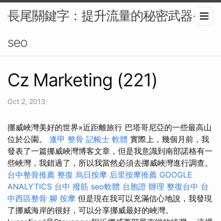
長尾關鍵字：提升流量的秘密武器-
seo
Cz Marketing (221)
Oct 2, 2013
挪威峽灣美好的世界»近距離旅行 巴塔哥尼亞的一些最高山
位於公園。
逢甲 整骨
記帳士 軟體
實際上，幾個月前，我
發表了一篇挪威峽灣博客文章，但是我意識到南部諾格有一
些峽灣，我錯過了，所以我當然必須去挪威峽灣進行調查。
台中整骨推薦
整復
烏日按摩
后里按摩推薦
GOOGLE
ANALYTICS
台中 撥筋
seo軟體
台胞證 辦理
整復台中
台
中西區整骨
腳 按摩
但是現在我可以充滿信心地說，我發現
了挪威海岸的很好，可以分享挪威最好的峽灣。