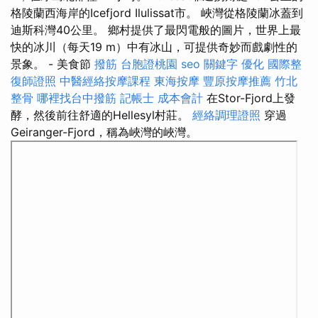
格陵蘭西海岸的Icefjord Ilulissat市。 峽灣從格陵蘭冰蓋到
迪斯科灣40公里。 鄉村提供了最閃電般的圖片，世界上最
快的冰川（每天19 m）中有冰山，可提供奇妙而戲劇性的
景象。 - 美食節
撥筋
台胞證桃園
seo 關鍵字
優化
國際整
復師證照
中醫經絡按摩課程
東海按摩
豐原按摩推薦
竹北
整骨
哪裡找台中撥筋
記帳士 成本會計
在Stor-Fjord上發
酵，然後前往舒適的Hellesyl村莊。
經絡調理證照
穿過
Geiranger-Fjord，稱為峽灣的峽灣。