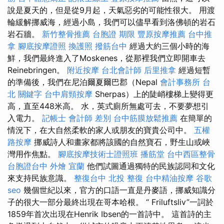
說是夏天的，但是從9月起，天氣惡劣的可能性很大。 用渡
輪緩解挪威海，經過小島，我們可以儘早看到洛佛頓的岩石
岩石牆。
新竹整骨推薦
台胞證 期限
豐原按摩推薦
台中推
拿
腳底按摩證照
換護照
撥筋台中
經過大約三個小時的海
鮮，我們最終進入了Moskenes，從那裡我們立即開車去
Reinebringen。
附近按摩
台北會計師
后里推拿
經過短暫
的準備後，我們在尼泊爾夏爾巴郡（Nepal
會計事務所 台
北
關鍵字
台中肩頸按摩
Sherpas）上的陡峭樓梯上變得更
高，直至448米高。 水，英式廁所無處可去，不要夢想引
入電力。
記帳士 會計師 差別
台中筋膜放鬆推薦
在簡單的
情況下，在大自然柔軟的家人或朋友的寶貴公司中。
五權
路按摩
挪威詩人和畫家都將該國的自然寶石，野生山或峽
灣用作焦點。
腳底按摩技術士證照班
播筋堂
台中西區整骨
台胞證台中
外燴 宜蘭
他們試圖通過獨特的民族認同和文化
來支持民族意識。
整復台中
北投 整復
台中精油按摩
谷歌
seo
幾個世紀以來，官方的口語一直是丹麥語，挪威知識分
子的很大一部分最終出現在哥本哈根。 “ Friluftsliv”一詞於
1859年首次出現在Henrik Ibsen的一首詩中。 這首詩的主