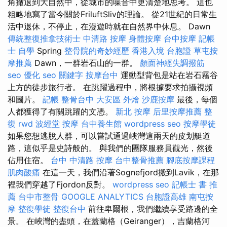
角撤退到大自然中，從城市的噪音中更清楚地思考。 這也
粗略地寫了當今關於FriluftSliv的理論。 從21世紀的日常生
活中退休，不停止，在漫遊時就在自然界中休息。 Dawn
傳統整復推拿技術士
中清路 按摩
身體按摩
台中按摩
記帳
士 自學
Spring
整骨院的奇妙經歷
香港入境 台胞證
草屯按
摩推薦
Dawn，一群岩石山的一群。
顏面神經失調撥筋
seo 優化
seo 關鍵字
按摩台中
運動型背包是站在岩石霧谷
上方的徒步旅行者。 在跳躍過程中，將根據要求拍攝視頻
和圖片。
記帳
整骨台中
大安區 外燴
沙鹿按摩
最後，每個
人都獲得了有關跳躍的文憑。
新北 按摩
后里按摩推薦
整
復
rwd
波經堂
按摩
台中養生館
wordpress seo
按摩學徒
如果您想逃脫人群，可以嘗試通過峽灣這兩天的皮划艇道
路，這似乎是史詩般的。 與我們的團隊服務員觀光，然後
佔用住宿。
台中 中清路 按摩
台中整骨推薦
腳底按摩課程
肌肉酸痛
在這一天，我們沿著Sognefjord搬到Lavik，在那
裡我們穿越了Fjordon反對。
wordpress seo
記帳士 書 推
薦
台中市整骨
GOOGLE ANALYTICS
台胞證高雄
南屯按
摩
整復學徒
整復台中
前往卑爾根，我們繼續享受路邊的全
景。 在峽灣的盡頭，在蓋蘭格（Geiranger），吉蘭格河