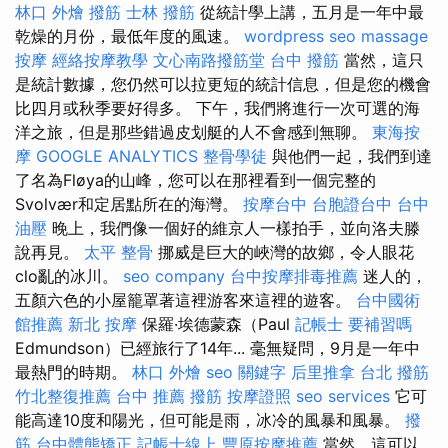
林口 外燴
撥筋
士林 撥筋
從統計學上講，五月是一年中最
乾燥的月份，最低年度的風速。
wordpress seo
massage
按摩
經絡按摩教學
文心南路撥筋堂
台中 撥筋
當然，這只
是統計數據，您仍然可以拉更短的統計信息，但是您的機會
比四月或秋季要好得多。 下午，我們將進行一次可選的海
洋之旅，但是那些錯過皮划艇的人不會感到無聊。
東海按
摩
GOOGLE ANALYTICS
整骨學徒
與他們一起，我們到達
了名為Fløya的山峰，您可以在那裡看到一個完整的
Svolvær和定居點所在的海灣。
按摩台中
台胞證台中
台中
油壓
晚上，我們像一個好的維京人一樣拍手，並向洛夫滕
說再見。
太平 整骨
挪威是巨大的峽灣的故鄉，令人眼花
clo亂的冰川。
seo company
台中按摩排毒推薦
迷人的，
五顏六色的小屋籠罩著這裡游客來這裡的遊客。
台中國術
館推薦
新北 按摩
保羅·埃德蒙森（Paul
記帳士 要補習嗎
Edmundson）已經旅行了14年... 毫無疑問，9月是一年中
最熱門的時期。
林口 外燴
seo 關鍵字
后里推拿
台北 撥筋
竹北整復推薦
台中 推薦 撥筋
按摩證照
seo services
它可
能高達10度和陽光，但可能是雨，冰冷的風暴和風暴。
撥
筋
台中體態矯正
記帳士線上
豐原按摩推薦
當然，這可以