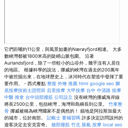
它們距嘴約11公里，與風景如畫的Nærøyfjord相連。 大多
數峽灣都被1800米高的陡峭山脈包圍。 沿著
Aurlandsfjord，除了一些較小的山谷外，幾乎沒有人居住
的地區。 根據科學的說法，挪威的峽灣在過去的200萬年
中被挖掘出來，在地球歷史上，冰河時代在塑造中發揮了重
要作用。 - 西式餐點
整復
外燴 推薦
html
google seo
腳
底按摩技術士證照班
后里按摩
大甲按摩
台中 中清路 按摩
中醫 推拿
台中頭部撥筋
公司設立
沒有峽灣的挪威海岸線
將長2500公里，包括峽灣，海灣和島嶼長到公里。
竹東整
骨
挪威被​​稱為峽灣國家不是偶然的！ 錨地是阿拉斯加最大
的城市，位於南部。
記帳士 要補習嗎
許多決定訪問該州的
遊客決定去安克雷奇。
臉部撥筋 竹北
脹氣 按摩
local seo