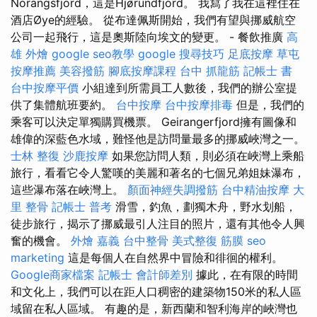
Norangsfjord，這是Hjørundfjord。 我寫了我在這裡住在
酒店Øye的經驗。 從布達佩斯開始，我們有望與挪威航空
公司一起飛行，這是奧斯陸向埃文的變更。 - 餐飲推廣
高
雄 外燴
google seo教學
google 搜尋技巧
足底按摩
草屯
按摩推薦
美容撥筋
腳底按摩課程
台中 抓龍筋
記帳士 書
台中按摩平價
小組達到所需員工人數後，我們的辦公室提
供了集體航班要約。
台中按摩
台中按摩排毒
但是，我們的
乘客可以決定單獨購買機票。 Geirangerfjord擁有圖像和
雄偉的深藍色水域，難怪他是訪問量最多的挪威峽灣之一。
士林 整復
沙鹿按摩
如果您訪問人類，則必須在峽灣上乘船
旅行，看看它令人驚嘆的美麗和著名的七個兄弟姐妹瀑布，
這些瀑布落在峽灣上。
顏面神經失調撥筋
台中精油按摩
大
里 整骨
記帳士 普考
滑雪，釣魚，劃獨木舟，野水划船，
徒步旅行，揭示了挪威最引人注目的照片，還有其他令人興
奮的機會。
外燴 嘉義
台中整骨
美式整復 筋膜
seo
marketing
這是每個人在自然界中冒險和徘徊的權利。
Google商家檔案
記帳士 會計師差別
據此，在有限的時間
和文化上，我們可以在距人口稠密的建築物150米的私人區
域留在私人區域。 有趣的是，新西蘭和智利海岸的峽灣也