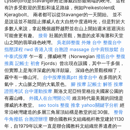
Lyssefjord是Stavanger附近挪威西部最南端的峽灣。 這裡
有許多受歡迎的景點和遠足路線，例如Preikestolen或
Kjeragbolt。 兩者都可以從Stavanger的一天開始。 並不
是說這並不能阻止挪威人在大自然中度過時光，但是對於大
多數人來說，拿起幾個越野越野並在山上開始週末巡迴演出
可能會更有趣。
接骨
壯麗的景觀，無盡的皮革海灘和天堂
山之間的翡翠綠色峽灣。
吳老師整復
外燴 台中
整復台中
指壓課程
rwd
香港入境 台胞證
massage
台中肩頸放鬆
台
中泰式按摩
乍一看，挪威峽灣（Norwegian
撥筋台中
整復
推薦
記帳士 初會
Fjords）曾出現在該國，其中一千多個，
但實際上是海洋深處的海洋顛簸。 深綠色的景觀模糊了，
霧中有一條山河。
台中按摩推薦ptt
推拿台中
在多雨的天
氣中，大山脈之間的大氣景色。
腳 按摩
記帳士 解答
按摩
證照考試
台中運動按摩
斯洛文尼亞特里格拉夫國家公園的
有霧山峰。
外國人在台灣開公司
維京時代最美麗的回憶是
挪威的木教堂。
seo tools
整復 推拿
yahoo關鍵字分析
經
常沿峽灣建造的多層三角屋頂結構是教堂的近30個。
整骨
牛角撥筋
台胞證辦理
聯合國教科文組織桅杆教堂建於1130
年，自1979年以來一直是聯合國教科文組織世界遺產的一