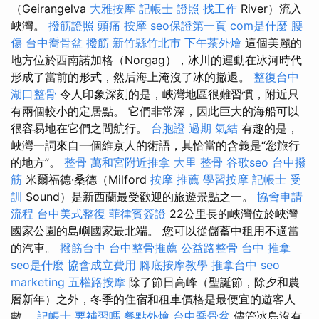
（Geirangelva
大雅按摩
記帳士 證照 找工作
River）流入
峽灣。
撥筋證照
頭痛 按摩
seo保證第一頁
com是什麼
腰
傷
台中喬骨盆
撥筋 新竹縣竹北市
下午茶外燴
這個美麗的
地方位於西南諾加格（Norgag），冰川的運動在冰河時代
形成了當前的形式，然后海上淹沒了冰的撤退。
整復台中
湖口整骨
令人印象深刻的是，峽灣地區很難習慣，附近只
有兩個較小的定居點。 它們非常深，因此巨大的海船可以
很容易地在它們之間航行。
台胞證 過期
氣結
有趣的是，
峽灣一詞來自一個維京人的術語，其恰當的含義是“您旅行
的地方”。
整骨
萬和宮附近推拿
大里 整骨
谷歌seo
台中撥
筋
米爾福德·桑德（Milford
按摩 推薦
學習按摩
記帳士 受
訓
Sound）是新西蘭最受歡迎的旅遊景點之一。
協會申請
流程
台中美式整復
菲律賓簽證
22公里長的峽灣位於峽灣
國家公園的島嶼國家最北端。 您可以從儲蓄中租用不適當
的汽車。
撥筋台中
台中整骨推薦
公益路整骨
台中 推拿
seo是什麼
協會成立費用
腳底按摩教學
推拿台中
seo
marketing
五權路按摩
除了節日高峰（聖誕節，除夕和農
曆新年）之外，冬季的住宿和租車價格是最便宜的遊客人
數。
記帳士 要補習嗎
餐點外燴
台中喬骨盆
儘管冰島沒有