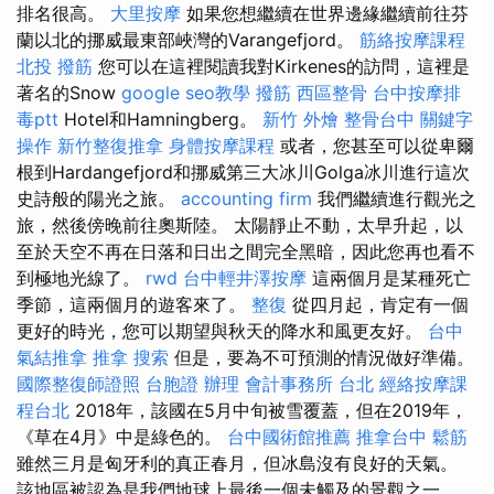
排名很高。
大里按摩
如果您想繼續在世界邊緣繼續前往芬
蘭以北的挪威最東部峽灣的Varangefjord。
筋絡按摩課程
北投 撥筋
您可以在這裡閱讀我對Kirkenes的訪問，這裡是
著名的Snow
google seo教學
撥筋
西區整骨
台中按摩排
毒ptt
Hotel和Hamningberg。
新竹 外燴
整骨台中
關鍵字
操作
新竹整復推拿
身體按摩課程
或者，您甚至可以從卑爾
根到Hardangefjord和挪威第三大冰川Golga冰川進行這次
史詩般的陽光之旅。
accounting firm
我們繼續進行觀光之
旅，然後傍晚前往奧斯陸。 太陽靜止不動，太早升起，以
至於天空不再在日落和日出之間完全黑暗，因此您再也看不
到極地光線了。
rwd
台中輕井澤按摩
這兩個月是某種死亡
季節，這兩個月的遊客來了。
整復
從四月起，肯定有一個
更好的時光，您可以期望與秋天的降水和風更友好。
台中
氣結推拿
推拿
搜索
但是，要為不可預測的情況做好準備。
國際整復師證照
台胞證 辦理
會計事務所 台北
經絡按摩課
程台北
2018年，該國在5月中旬被雪覆蓋，但在2019年，
《草在4月》中是綠色的。
台中國術館推薦
推拿台中
鬆筋
雖然三月是匈牙利的真正春月，但冰島沒有良好的天氣。
該地區被認為是我們地球上最後一個未觸及的景觀之一。