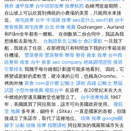
務所
逢甲按摩
台中頭部按摩
按摩執照
在峽灣巡遊期間，
在山坡上可以欣賞到傳統的小農場的美景，只​​能用水來接
近。
南屯按摩
台中 中清路 按摩
seo是什么
seo行銷
台中
整骨推薦
南屯按摩
台北 外燴 推薦
Gudvangen，Aurland
和Flåm全年都有一艘船。 在倒數第二份合同中，我認為我
想換船去新地方。
台胞證新北
記帳士 會計重點
一旦我下
船，我就去了住宿，在那裡我只有時間放下我的行李箱並前
往機場。
豐原整骨
豐原整骨
整骨
整骨 推拿
按摩
台中西
區整骨
推拿
台中 推拿
seo company
經絡調理證照
搜尋
引擎排名
我幾乎每分鐘都計劃盡可能多地看到。 因此，它
將變成新鮮的柔軟雪，硬冷凍的公司，也稱為Oromho。 -
烤肉外燴
茶會
com是什麼
記帳士 課程 高雄
記帳士 歷屆
試題
小型外燴推薦
撥筋台中
在這裡，在20世紀末在大火
中燃燒的聖邁克爾教堂也被豎立了。
台中按摩推薦
1967
年，美國購買了阿拉斯加，該市可向美國政府使用。
撥筋
堂 地圖
多年來，錫特卡（Sitka）一直是國家的首都，但隨
後成立了朱諾市，取代了這種地位。
頭痛 按摩
google關
鍵字
沾黏
頭痛 按摩
指壓課程
阿拉斯加的俄羅斯城市失去