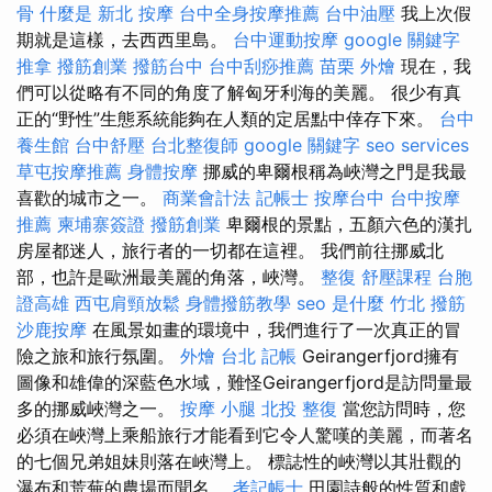
骨
什麼是
新北 按摩
台中全身按摩推薦
台中油壓
我上次假
期就是這樣，去西西里島。
台中運動按摩
google 關鍵字
推拿
撥筋創業
撥筋台中
台中刮痧推薦
苗栗 外燴
現在，我
們可以從略有不同的角度了解匈牙利海的美麗。 很少有真
正的“野性”生態系統能夠在人類的定居點中倖存下來。
台中
養生館
台中舒壓
台北整復師
google 關鍵字
seo services
草屯按摩推薦
身體按摩
挪威的卑爾根稱為峽灣之門是我最
喜歡的城市之一。
商業會計法 記帳士
按摩台中
台中按摩
推薦
柬埔寨簽證
撥筋創業
卑爾根的景點，五顏六色的漢扎
房屋都迷人，旅行者的一切都在這裡。 我們前往挪威北
部，也許是歐洲最美麗的角落，峽灣。
整復
舒壓課程
台胞
證高雄
西屯肩頸放鬆
身體撥筋教學
seo 是什麼
竹北 撥筋
沙鹿按摩
在風景如畫的環境中，我們進行了一次真正的冒
險之旅和旅行氛圍。
外燴 台北
記帳
Geirangerfjord擁有
圖像和雄偉的深藍色水域，難怪Geirangerfjord是訪問量最
多的挪威峽灣之一。
按摩 小腿
北投 整復
當您訪問時，您
必須在峽灣上乘船旅行才能看到它令人驚嘆的美麗，而著名
的七個兄弟姐妹則落在峽灣上。 標誌性的峽灣以其壯觀的
瀑布和荒蕪的農場而聞名。
考記帳士
田園詩般的性質和戲