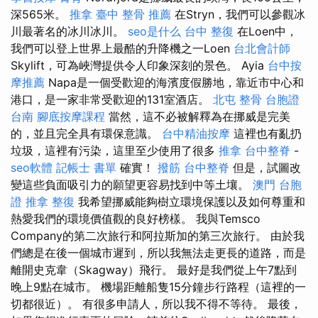
深565米。
推拿
臺中 整骨 推薦
在Stryn，我們可以參觀冰
川最著名的冰川冰川。
seo是什么
台中 整復
在Loen中，
我們可以登上世界上最酷的升降機之一Loen
台北會計師
Skylift，可為峽灣提供令人印象深刻的景色。 Ayia
台中按
摩推薦
Napa是一個受歡迎的海濱度假勝地，靠近市中心和
港口，是一家非常受歡迎的131室酒店。
北屯 整骨
台胞證
台南
腳底按摩課程
當然，這不必被解釋為在挪威是完美
的，並且完全具有環保意識。
台中精油按摩
這裡也有亂扔
垃圾，這裡有污染，這里至少使用了很多
推拿
台中整脊
-
seo軟體
記帳士 書單
確實！
撥筋
台中整脊
但是，試圖改
變這些負面吸引力的願望更容易找到中等土壤。
澳門 台胞
證
推拿 整復
我希望挪威能夠樹立環境保護以及如何尊重和
熱愛我們的環境價值觀的良好榜樣。 我與Temsco
Company的第二次旅行和阿拉斯加的第三次旅行。 由於我
們總是在後一個城市遲到，所以我無法走更長的道路，而是
離開史克韋（Skagway）飛行。 最好是我們從上午7點到
晚上9點在城市。 機場距離船隻15分鐘步行路程（這裡的一
切都很近）。 有很多申請人，所以我不得不等待。 最後，