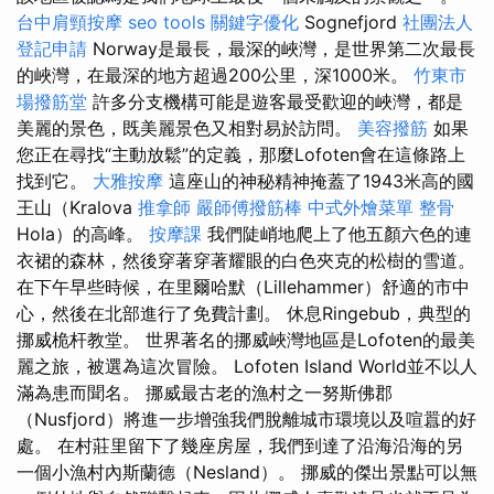
台中肩頸按摩
seo tools
關鍵字優化
Sognefjord
社團法人
登記申請
Norway是最長，最深的峽灣，是世界第二次最長
的峽灣，在最深的地方超過200公里，深1000米。
竹東市
場撥筋堂
許多分支機構可能是遊客最受歡迎的峽灣，都是
美麗的景色，既美麗景色又相對易於訪問。
美容撥筋
如果
您正在尋找“主動放鬆”的定義，那麼Lofoten會在這條路上
找到它。
大雅按摩
這座山的神秘精神掩蓋了1943米高的國
王山（Kralova
推拿師
嚴師傅撥筋棒
中式外燴菜單
整骨
Hola）的高峰。
按摩課
我們陡峭地爬上了他五顏六色的連
衣裙的森林，然後穿著穿著耀眼的白色夾克的松樹的雪道。
在下午早些時候，在里爾哈默（Lillehammer）舒適的市中
心，然後在北部進行了免費計劃。 休息Ringebub，典型的
挪威桅杆教堂。 世界著名的挪威峽灣地區是Lofoten的最美
麗之旅，被選為這次冒險。 Lofoten Island World並不以人
滿為患而聞名。 挪威最古老的漁村之一努斯佛郡
（Nusfjord）將進一步增強我們脫離城市環境以及喧囂的好
處。 在村莊里留下了幾座房屋，我們到達了沿海沿海的另
一個小漁村內斯蘭德（Nesland）。 挪威的傑出景點可以無