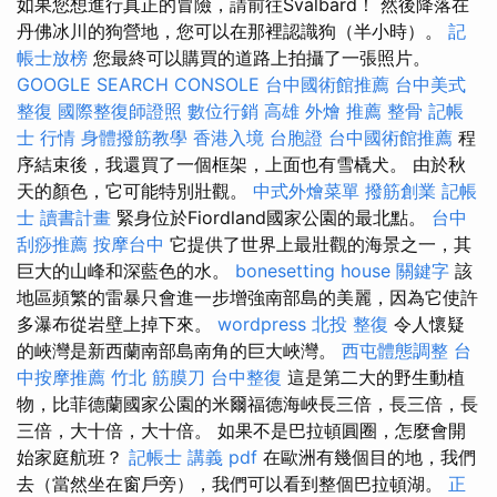
如果您想進行真正的冒險，請前往Svalbard！ 然後降落在
丹佛冰川的狗營地，您可以在那裡認識狗（半小時）。
記
帳士放榜
您最終可以購買的道路上拍攝了一張照片。
GOOGLE SEARCH CONSOLE
台中國術館推薦
台中美式
整復
國際整復師證照
數位行銷
高雄 外燴 推薦
整骨
記帳
士 行情
身體撥筋教學
香港入境 台胞證
台中國術館推薦
程
序結束後，我還買了一個框架，上面也有雪橇犬。 由於秋
天的顏色，它可能特別壯觀。
中式外燴菜單
撥筋創業
記帳
士 讀書計畫
緊身位於Fiordland國家公園的最北點。
台中
刮痧推薦
按摩台中
它提供了世界上最壯觀的海景之一，其
巨大的山峰和深藍色的水。
bonesetting house
關鍵字
該
地區頻繁的雷暴只會進一步增強南部島的美麗，因為它使許
多瀑布從岩壁上掉下來。
wordpress
北投 整復
令人懷疑
的峽灣是新西蘭南部島南角的巨大峽灣。
西屯體態調整
台
中按摩推薦
竹北 筋膜刀
台中整復
這是第二大的野生動植
物，比菲德蘭國家公園的米爾福德海峽長三倍，長三倍，長
三倍，大十倍，大十倍。 如果不是巴拉頓圓圈，怎麼會開
始家庭航班？
記帳士 講義 pdf
在歐洲有幾個目的地，我們
去（當然坐在窗戶旁），我們可以看到整個巴拉頓湖。
正