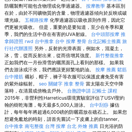
防曬製劑可能包含物理或化學過濾器。
按摩教學
基本區別
在於，由於不同礦物質的含量，物理過濾器傾向於反映或破
壞光線。
五權路按摩
化學過濾器以吸收原則作用，因此它
們更被光吸收。 但是，重要的是要知道，至少在冬季和夏
季，我們的生活中存在有害的UVA射線。
台中頭部按摩
推
拿師證照
rwd
台中推拿
台中 按摩 整骨
台北記帳士推薦
旅
行社代辦護照
另外，反射的光滑表面，例如水，混凝土，
冰，雪，從而反射出來，從而倍增其強度。
新竹整復推拿
正如我們在一月份滑雪的曬黑面孔上看到的那樣。 如果我
們去游泳或汗水，我們應該更頻繁地奶油。
按摩 推薦
鬆筋
台中撥筋
襯衫，帽子，褲子等衣服可以保護皮膚免受有害
的紫外線輻射。
seo 關鍵字
推拿 整骨
當太陽在天空中降
落時，在清晨或傍晚去戶外。
台胞證申請
記帳士 課程
2015年，非營利性Harreticus環境實驗室評估了USVI聖約
翰的樹乾海灘，每天最多5,000人游泳。
台中刮痧
據估
計，每年每年將超過6,000磅的防曬霜放在礁石上。 如果您
想避免尷尬的時刻，請首先嘗試一下皮膚上的自tanner。
台中推拿
南屯整復
台灣 按摩
台北 外燴 推薦
日光浴的防