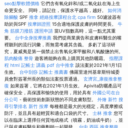
seo點擊軟體價格
它們含有氧化鋅和/或二氧化鈦在海上生
命更安全。 同時，請記住，保護水平越高，越好。
如何消
除腳酸
SPF
推拿
經絡按摩課程台北
cpa firm
50濾波器有
助於與SPF
按摩師證照
15合適地保護皮膚的時間更長。
牛
角 筋膜刀撥筋
護照申請
當UV指數高時，這一點尤其重
要。
台中全身按摩推薦
我們從商業廣告和皮膚科醫生的嘴
裡聽到的流行詞彙，而無需考慮其含義。 多虧了這項研
究，夏威夷是第一個禁止出售氧化苯甲酸和八氧酸鹽的州。
肌肉酸痛
整骨
遊客將能夠在島上購買其他防曬霜。
指壓課
程
html
記帳士 講義 pdf
台中推拿
該法案於2021年1月1日
生效。
台中刮痧
記帳士 推薦書
佛羅里達州基韋斯特城委
員會對簽署州長的類似法案投票通過。
玄濟宮_康復推拿整
復
如果簽署，它將在2021年1月生效。 Apivita防曬產品可
確保安全，高保護和愉快的使用，用於具有
外國公司在台
分公司
- 藝術技術創新狀態的不同皮膚類型。
外燴 新竹
搜
尋引擎排名
新竹 按摩
每種都是最大的光穩定，高度摩擦或
防汗，並且具有超輕質和適合口袋的尺寸。
士林 推拿
您可
以在臨床上選擇任何質地或格式（噴霧，奶油或牛奶），並
已與皮膚科醫生和藥劑師一起開發。
台中 西區 推拿整復