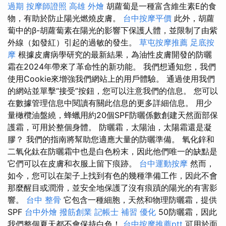
過期
按摩師證照
高雄 外燴
胡蘿蔔是一種富含維生素E的食
物，有助於防止陽光燃燒皮膚。
台中按摩平價
此外，胡蘿
蔔中的β-胡蘿蔔素在陽光的影響下保護人體，並限制了由紫
外線（如發紅）引起的過敏的發生。
草屯按摩推薦
足底按
摩
根據皮膚病學研究的最新結果，為油性皮膚開發的防曬
霜在2024年帶來了革命性的新功能。 我們想通知您，我們
使用Cookie來增強我們網站上的用戶體驗。 通過使用我們
的網站並單擊“接受”按鈕，您可以注意我們的信息。 您可以
在數據管理信息中閱讀有關此信息的更多詳細信息。 用少
量橄欖油盤繞，蜂蠟用約20個SPF防曬係數創建天然面部保
護霜，可用於整個身體。 防曬霜，太陽油，太陽霜還是凝
膠？ 我們的指南將幫助您適應大量的防曬準備。 氧化鋅和
二氧化鈦在防曬霜中也是白色粉末，因此他們唯一的缺點是
它們可以在皮膚和衣服上留下痕跡。
台中運動按摩
然而，
如今，您可以在架子上找到有色的幾種準備工作，因此不會
那麼醒目或潤滑，並安全地保護了沒有痕蹟的陽光的有害影
響。
台中 整骨
它包含一種細胞，天然和物理防曬霜，提供
SPF
台中外燴
撥筋創業
記帳士 補習
優化
50防曬霜，因此
我們整個夏天都不會保持白色！
台中按摩推薦ptt
可用於面