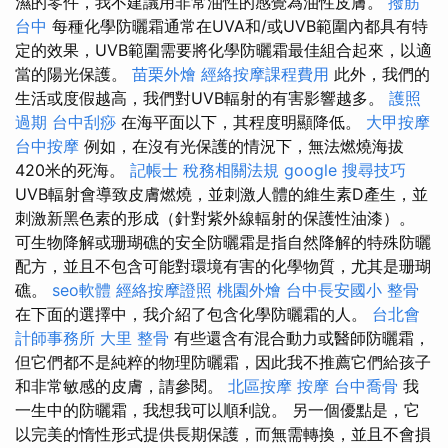
濕的零件，我不建議用非常油性的感覺為油性皮膚。
撥筋
台中
每種化學防曬霜通常在UVA和/或UVB範圍內都具有特
定的效果，UVB範圍需要將化學防曬霜最佳組合起來，以適
當的陽光保護。
苗栗外燴
經絡按摩課程費用
此外，我們的
生活或度假越高，我們對UVB輻射的有害影響越多。
護照
過期
台中刮痧
在海平面以下，其程度明顯降低。
大甲按摩
台中按摩
例如，在沒有光保護的情況下，無法燃燒海拔
420米的死海。
記帳士 稅務相關法規
google 搜尋技巧
UVB輻射會導致皮膚燃燒，並刺激人體的維生素D產生，並
刺激新黑色素的形成（針對紫外線輻射的保護性油漆）。
可生物降解或珊瑚礁的安全防曬霜是指自然降解的特殊防曬
配方，並且不包含可能對環境有害的化學物質，尤其是珊瑚
礁。
seo軟體
經絡按摩證照
桃園外燴
台中長安國小 整骨
在下面的選擇中，我介紹了包含化學防曬霜的人。
台北會
計師事務所
大里 整骨
有些還含有混合動力或醫師防曬霜，
但它們都不是純粹的物理防曬霜，因此我不推薦它們給孩子
和非常敏感的皮膚，請參閱。
北區按摩
按摩
台中喬骨
我
一生中的防曬霜，我想我可以順利說。 另一個優點是，它
以完美的惰性形式提供長期保護，而無需轉換，並且不會損