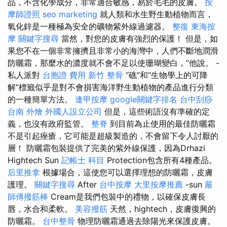
品，不含化學成分，非常適合敏感，易於毛毛的皮膚。
按
摩師證照
seo marketing
就人類和水生野生動植物而言，
氧化鋅是一種極為安全的礦物紫外線過濾器。
整復
東海按
摩
關鍵字搜尋
當然，對您的皮膚有強烈的保護！ 但是，如
果您不在一個非常擁擠且非常小的海灣中，人們不斷地潤滑
防曬霜，那麼水的濃度就不會不足以使珊瑚變白，”他說。 -
私人派對
台胞證 費用
新竹 整骨
“礁”和“生物學上的可降
解”標籤似乎是對不會損害海洋野生動植物的產品進行分類
的一種簡單方法。
逢甲按摩
google關鍵字排名
台中刮痧
台南 外燴
外國人設立公司
但是，這些術語沒有準確的定
義，也沒有政府監管。
整脊
到目前為止使用的最佳防曬霜
不是引起痤瘡，它可能是超級製造的，不會留下令人討厭的
層！ 防曬霜包裝提供了完美的紫外線保護，因為Drhazi
Hightech Sun
記帳士 科目
Protection包含所有4種產品。
后里推拿
根據場合，這使您可以選擇理想的防曬霜，皮膚
護理。
關鍵字搜尋
After
台中按摩
大里按摩推薦
-sun
嚴
師傅撥筋棒
Cream是我們包裝中的禮物，以確保皮膚長
唇，水合和柔軟。
美容撥筋
天然，hightech，皮膚復興的
防曬霜。
台中整骨
物理防曬霜通過去除陽光來保護皮膚。