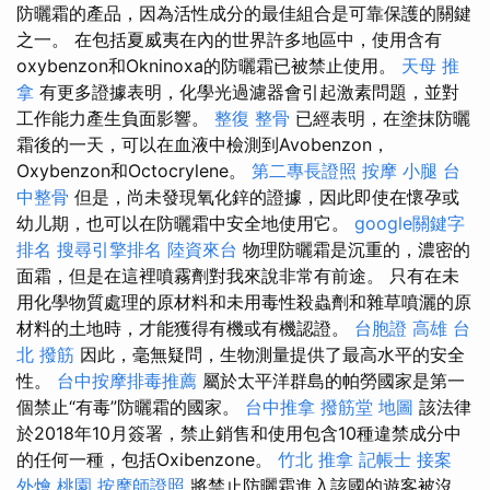
防曬霜的產品，因為活性成分的最佳組合是可靠保護的關鍵
之一。 在包括夏威夷在內的世界許多地區中，使用含有
oxybenzon和Okninoxa的防曬霜已被禁止使用。
天母 推
拿
有更多證據表明，化學光過濾器會引起激素問題，並對
工作能力產生負面影響。
整復 整骨
已經表明，在塗抹防曬
霜後的一天，可以在血液中檢測到Avobenzon，
Oxybenzon和Octocrylene。
第二專長證照
按摩 小腿
台
中整骨
但是，尚未發現氧化鋅的證據，因此即使在懷孕或
幼儿期，也可以在防曬霜中安全地使用它。
google關鍵字
排名
搜尋引擎排名
陸資來台
物理防曬霜是沉重的，濃密的
面霜，但是在這裡噴霧劑對我來說非常有前途。 只有在未
用化學物質處理的原材料和未用毒性殺蟲劑和雜草噴灑的原
材料的土地時，才能獲得有機或有機認證。
台胞證 高雄
台
北 撥筋
因此，毫無疑問，生物測量提供了最高水平的安全
性。
台中按摩排毒推薦
屬於太平洋群島的帕勞國家是第一
個禁止“有毒”防曬霜的國家。
台中推拿
撥筋堂 地圖
該法律
於2018年10月簽署，禁止銷售和使用包含10種違禁成分中
的任何一種，包括Oxibenzone。
竹北 推拿
記帳士 接案
外燴 桃園
按摩師證照
將禁止防曬霜進入該國的遊客被沒