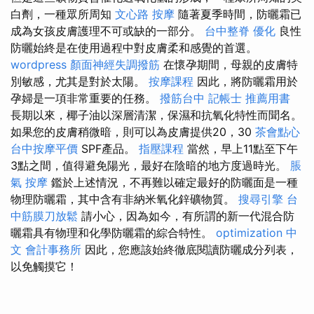
白劑，一種眾所周知
文心路 按摩
隨著夏季時間，防曬霜已
成為女孩皮膚護理不可或缺的一部分。
台中整脊
優化
良性
防曬始終是在使用過程中對皮膚柔和感覺的首選。
wordpress
顏面神經失調撥筋
在懷孕期間，母親的皮膚特
別敏感，尤其是對於太陽。
按摩課程
因此，將防曬霜用於
孕婦是一項非常重要的任務。
撥筋台中
記帳士 推薦用書
長期以來，椰子油以深層清潔，保濕和抗氧化特性而聞名。
如果您的皮膚稍微暗，則可以為皮膚提供20，30
茶會點心
台中按摩平價
SPF產品。
指壓課程
當然，早上11點至下午
3點之間，值得避免陽光，最好在陰暗的地方度過時光。
脹
氣 按摩
鑑於上述情況，不再難以確定最好的防曬面是一種
物理防曬霜，其中含有非納米氧化鋅礦物質。
搜尋引擎
台
中筋膜刀放鬆
請小心，因為如今，有所謂的新一代混合防
曬霜具有物理和化學防曬霜的綜合特性。
optimization 中
文
會計事務所
因此，您應該始終徹底閱讀防曬成分列表，
以免觸摸它！