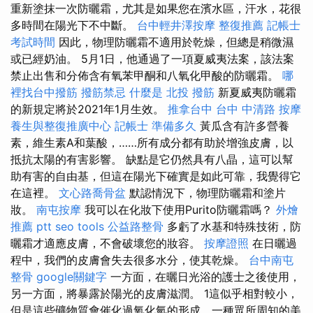
重新塗抹一次防曬霜，尤其是如果您在濱水區，汗水，花很
多時間在陽光下不中斷。
台中輕井澤按摩
整復推薦
記帳士
考試時間
因此，物理防曬霜不適用於乾燥，但總是稍微濕
或已經奶油。 5月1日，他通過了一項夏威夷法案，該法案
禁止出售和分佈含有氧苯甲酮和八氧化甲酸的防曬霜。
哪
裡找台中撥筋
撥筋禁忌
什麼是
北投 撥筋
新夏威夷防曬霜
的新規定將於2021年1月生效。
推拿台中
台中 中清路 按摩
養生與整復推廣中心
記帳士 準備多久
黃瓜含有許多營養
素，維生素A和葉酸，……所有成分都有助於增強皮膚，以
抵抗太陽的有害影響。 缺點是它仍然具有八晶，這可以幫
助有害的自由基，但這在陽光下確實是如此可靠，我覺得它
在這裡。
文心路喬骨盆
默認情況下，物理防曬霜和塗片
妝。
南屯按摩
我可以在化妝下使用Purito防曬霜嗎？
外燴
推薦 ptt
seo tools
公益路整骨
多虧了水基和特殊技術，防
曬霜才適應皮膚，不會破壞您的妝容。
按摩證照
在日曬過
程中，我們的皮膚會失去很多水分，使其乾燥。
台中南屯
整骨
google關鍵字
一方面，在曬日光浴的護士之後使用，
另一方面，將暴露於陽光的皮膚滋潤。 1這似乎相對較小，
但是這些礦物質會催化過氧化氫的形成，一種眾所周知的美