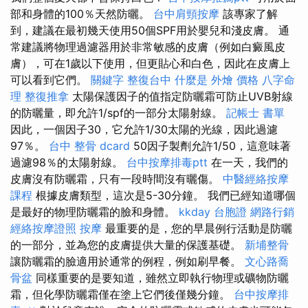
部和身體的100％天然防曬。
台中肩頸按摩
該專家了解
到，建議在最初幾天使用50個SPF用於嬰兒和淺皮膚。 通
常建議將物理過濾器用於非常敏感的皮膚（例如白癜風皮
膚），可在1歲以下使用，但更貼心和白色，因此在皮膚上
可以看到它們。
關鍵字
整復台中
什麼是
外燴 價格
八字命
理 整復推拿
太陽保護因子的值指定防曬霜可防止UVB射線
的防曬量，即允許1/spf的一部分太陽射線。
記帳士 書單
因此，一個因子30，它允許1/30太陽的光線，因此過濾
97％。
台中 整骨 dcard
50因子製劑允許1/50，這意味著
過濾98％的太陽射線。
台中按摩排毒ptt
在一天，我們的
皮膚沒有防曬霜，只有一段時間沒有曬傷。
中醫經絡按摩
課程
根據皮膚類型，這次是5-30分鐘。 我們已經知道哪個
是最好的物理防曬霜的臉和身體。
kkday 台胞證
網路行銷
經絡按摩證照
按摩
最重要的是，您的早晨例行活動是防曬
的一部分，並為您的皮膚提供大量的保護基礎。
新埔整骨
讓防曬霜的臉適用於通常的例程，例如刷早餐。
文心路喬
骨盆
同樣重要的是要知道，雖然立即執行物理或礦物防曬
霜，但化學防曬霜僅在塗上它們後僅幾分鐘。
台中按摩排