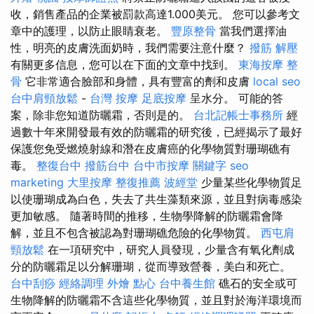
收，銷售產品的企業被罰款高達1.000美元。 您可以參考文
章中的護理，以防止眼睛衰老。
豐原整骨
當我們選擇油
性，明亮的皮膚洗面奶時，我們需要注意什麼？
撥筋 解壓
有關更多信息，您可以在下面的文章中找到。
東海按摩
整
骨
它非常適合臉部和身體，具有豐富的劑和皮膚
local seo
台中肩頸放鬆
-
台灣 按摩
足底按摩
呈水分。 可能的答
案，除非您知道防曬霜，否則是的。
台北記帳士事務所
經
過數十年來開發最有效的防曬霜的研究後，已經揭示了最好
保護您免受燃燒射線和潛在皮膚癌的化學物質對珊瑚礁有
毒。
整復台中
撥筋台中
台中市按摩
關鍵字
seo
marketing
大里按摩
整復推薦
波經堂
少量某些化學物質足
以使珊瑚成為白色，失去了共生藻類來源，並且對病毒感染
更加敏感。 隨著時間的推移，生物學降解的防曬霜會降
解，並且不包含被認為對珊瑚礁危險的化學物質。
西屯肩
頸放鬆
在一項研究中，研究人員發現，少量含有氧化劑成
分的防曬霜足以分解珊瑚，從而導致營養，美白和死亡。
台中刮痧
經絡調理
外燴 點心
台中養生館
礁石的安全或可
生物降解的防曬霜不含這些化學物質，並且對於海洋環境而