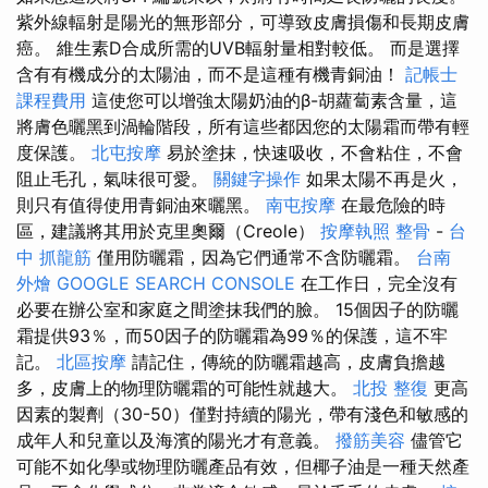
紫外線輻射是陽光的無形部分，可導致皮膚損傷和長期皮膚
癌。 維生素D合成所需的UVB輻射量相對較低。 而是選擇
含有有機成分的太陽油，而不是這種有機青銅油！
記帳士
課程費用
這使您可以增強太陽奶油的β-胡蘿蔔素含量，這
將膚色曬黑到渦輪階段，所有這些都因您的太陽霜而帶有輕
度保護。
北屯按摩
易於塗抹，快速吸收，不會粘住，不會
阻止毛孔，氣味很可愛。
關鍵字操作
如果太陽不再是火，
則只有值得使用青銅油來曬黑。
南屯按摩
在最危險的時
區，建議將其用於克里奧爾（Creole）
按摩執照
整骨
-
台
中 抓龍筋
僅用防曬霜，因為它們通常不含防曬霜。
台南
外燴
GOOGLE SEARCH CONSOLE
在工作日，完全沒有
必要在辦公室和家庭之間塗抹我們的臉。 15個因子的防曬
霜提供93％，而50因子的防曬霜為99％的保護，這不牢
記。
北區按摩
請記住，傳統的防曬霜越高，皮膚負擔越
多，皮膚上的物理防曬霜的可能性就越大。
北投 整復
更高
因素的製劑（30-50）僅對持續的陽光，帶有淺色和敏感的
成年人和兒童以及海濱的陽光才有意義。
撥筋美容
儘管它
可能不如化學或物理防曬產品有效，但椰子油是一種天然產