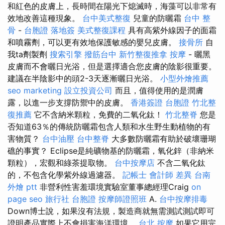
和紅色的皮膚上，長時間在陽光下熄滅時，海藻可以非常有
效地改善這種現象。
台中美式整復
兒童的防曬霜
台中 整
骨
-
台胞證 落地簽
美式整復課程
具有高紫外線因子的面霜
和噴霧劑，可以更有效地保護敏感的嬰兒皮膚。
接骨所
自
我ta劑製劑
搜索引擎
撥筋台中
新竹整復推拿
按摩
- 曬黑
皮膚而不會曬日光浴，但是選擇適合您皮膚的陰影很重要。
建議在半陰影中的頭2-3天逐漸曬日光浴。
小型外燴推薦
seo marketing
設立投資公司
而且，值得使用的是潤膚
露，以進一步支撐防禦中的皮膚。
香港簽證 台胞證
竹北整
復推薦
它不含納米顆粒，免費的二氧化鈦！
竹北整脊
您是
否知道63％的傳統防曬霜包含人類和水生野生動植物的有
害物質？
台中油壓
台中整脊
大多數防曬霜有助於破壞珊瑚
礁的事實？ Eclipse是純礦物基的防曬霜，氧​​化鋅（非納米
顆粒），宏觀和綠茶提取物。
台中按摩店
不含二氧化鈦
的，不包含化學紫外線過濾器。
記帳士 會計師 差異
台南
外燴 ptt
非營利性害羞環境實驗室董事總經理Craig
on
page seo
旅行社 台胞證
按摩師證照班
A.
台中按摩排毒
Down博士說，如果沒有法規，製造商就無需測試測試即可
證明產品實際上不會損害海洋環境。
台北 按摩
如果它用完