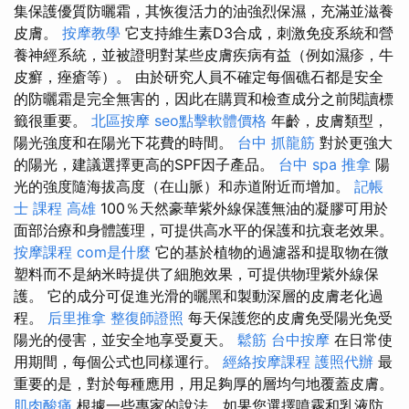
集保護優質防曬霜，其恢復活力的油強烈保濕，充滿並滋養
皮膚。
按摩教學
它支持維生素D3合成，刺激免疫系統和營
養神經系統，並被證明對某些皮膚疾病有益（例如濕疹，牛
皮癬，痤瘡等）。 由於研究人員不確定每個礁石都是安全
的防曬霜是完全無害的，因此在購買和檢查成分之前閱讀標
籤很重要。
北區按摩
seo點擊軟體價格
年齡，皮膚類型，
陽光強度和在陽光下花費的時間。
台中 抓龍筋
對於更強大
的陽光，建議選擇更高的SPF因子產品。
台中 spa
推拿
陽
光的強度隨海拔高度（在山脈）和赤道附近而增加。
記帳
士 課程 高雄
100％天然豪華紫外線保護無油的凝膠可用於
面部治療和身體護理，可提供高水平的保護和抗衰老效果。
按摩課程
com是什麼
它的基於植物的過濾器和提取物在微
塑料而不是納米時提供了細胞效果，可提供物理紫外線保
護。 它的成分可促進光滑的曬黑和製動深層的皮膚老化過
程。
后里推拿
整復師證照
每天保護您的皮膚免受陽光免受
陽光的侵害，並安全地享受夏天。
鬆筋
台中按摩
在日常使
用期間，每個公式也同樣運行。
經絡按摩課程
護照代辦
最
重要的是，對於每種應用，用足夠厚的層均勻地覆蓋皮膚。
肌肉酸痛
根據一些專家的說法，如果您選擇噴霧和乳液防