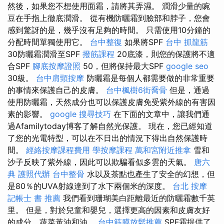
然後，如果您不想使用面霜，請將其弄濕。 潤滑少量的豌
豆在手指上徹底潤滑。 從有機防曬霜到臉部和脖子，您會
感到驚訝的是，幾乎沒有足夠的時間。 只需使用10分鐘的
分配時間單獨使用它。
台中整復
如果將SPF
台中 抓龍筋
30防曬霜潤滑至SPF
撥筋課程
20底漆，則您的保護將不適
合SPF
腳底按摩證照
50，但將保持最大SPF
google seo
30級。
台中肩頸按摩
防曬霜是每個人都需要做的非常重要
的事情來保護自己的皮膚。
台中楓樹6街喬骨
但是，通過
使用防曬霜，天然成分也可以保護皮膚免受紫外線的有害因
素的影響。
google 搜尋技巧
在下面的文章中，讓我們通
過Afamilytoday博客了解自然光保護。 現在，您已經知道
了您的光電特型，可以在不日出的情況下得出自然保護時
間。
經絡按摩課程費用
學按摩課程
萬和宮附近推拿
雪和
沙子反映了紫外線，因此可以欺騙看似多雲的天氣。
唐六
典
護照代辦
台中整骨
水以及茶點也產生了安全的幻想，但
是80％的UVA射線達到了水下兩個米的深度。
台北 按摩
記帳士 書 推薦
我們看到珊瑚美白距離最近的防曬霜數千英
里。 但是，對於兒童和嬰兒，選擇更高的因素和皮膚友好
的成分，蔬菜黃油和油。
台中筋膜放鬆推薦
SPF霜提供了