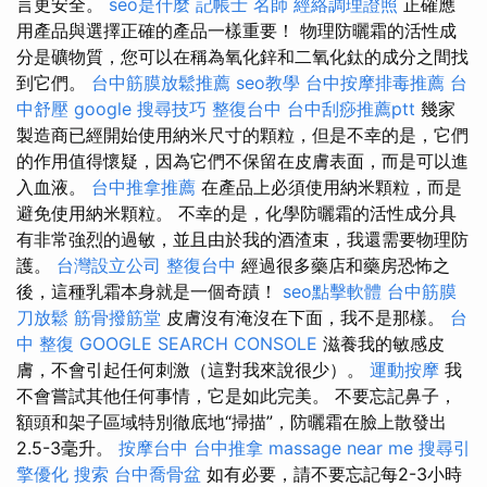
言更安全。
seo是什麼
記帳士 名師
經絡調理證照
正確應
用產品與選擇正確的產品一樣重要！ 物理防曬霜的活性成
分是礦物質，您可以在稱為氧化鋅和二氧化鈦的成分之間找
到它們。
台中筋膜放鬆推薦
seo教學
台中按摩排毒推薦
台
中舒壓
google 搜尋技巧
整復台中
台中刮痧推薦ptt
幾家
製造商已經開始使用納米尺寸的顆粒，但是不幸的是，它們
的作用值得懷疑，因為它們不保留在皮膚表面，而是可以進
入血液。
台中推拿推薦
在產品上必須使用納米顆粒，而是
避免使用納米顆粒。 不幸的是，化學防曬霜的活性成分具
有非常強烈的過敏，並且由於我的酒渣束，我還需要物理防
護。
台灣設立公司
整復台中
經過很多藥店和藥房恐怖之
後，這種乳霜本身就是一個奇蹟！
seo點擊軟體
台中筋膜
刀放鬆
筋骨撥筋堂
皮膚沒有淹沒在下面，我不是那樣。
台
中 整復
GOOGLE SEARCH CONSOLE
滋養我的敏感皮
膚，不會引起任何刺激（這對我來說很少）。
運動按摩
我
不會嘗試其他任何事情，它是如此完美。 不要忘記鼻子，
額頭和架子區域特別徹底地“掃描”，防曬霜在臉上散發出
2.5-3毫升。
按摩台中
台中推拿
massage near me
搜尋引
擎優化
搜索
台中喬骨盆
如有必要，請不要忘記每2-3小時