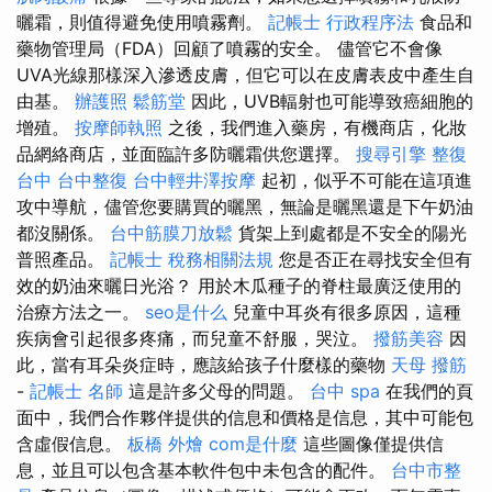
曬霜，則值得避免使用噴霧劑。
記帳士 行政程序法
食品和
藥物管理局（FDA）回顧了噴霧的安全。 儘管它不會像
UVA光線那樣深入滲透皮膚，但它可以在皮膚表皮中產生自
由基。
辦護照
鬆筋堂
因此，UVB輻射也可能導致癌細胞的
增殖。
按摩師執照
之後，我們進入藥房，有機商店，化妝
品網絡商店，並面臨許多防曬霜供您選擇。
搜尋引擎
整復
台中
台中整復
台中輕井澤按摩
起初，似乎不可能在這項進
攻中導航，儘管您要購買的曬黑，無論是曬黑還是下午奶油
都沒關係。
台中筋膜刀放鬆
貨架上到處都是不安全的陽光
普照產品。
記帳士 稅務相關法規
您是否正在尋找安全但有
效的奶油來曬日光浴？ 用於木瓜種子的脊柱最廣泛使用的
治療方法之一。
seo是什么
兒童中耳炎有很多原因，這種
疾病會引起很多疼痛，而兒童不舒服，哭泣。
撥筋美容
因
此，當有耳朵炎症時，應該給孩子什麼樣的藥物
天母 撥筋
-
記帳士 名師
這是許多父母的問題。
台中 spa
在我們的頁
面中，我們合作夥伴提供的信息和價格是信息，其中可能包
含虛假信息。
板橋 外燴
com是什麼
這些圖像僅提供信
息，並且可以包含基本軟件包中未包含的配件。
台中市整