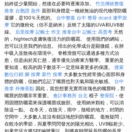
始終從少量開始，然後在必要時逐漸添加。
竹北傳統整復
推拿
台胞證 急件
面部和身體是一種絕無油的現代物理防曬
凝膠，是100％天然的。
台中整復
台中 整骨 dcard
逢甲按
摩
它的微粉化（但不是納米）反映了太陽的UVA和UVB射
線。
后里按摩
記帳士 作文
推拿台中
記帳士 高普考
天然
的，hightech皮膚恢復活力的防曬霜。 使用我們的網站，
您可以注意我們的信息。 排出的化學成分是顯微鏡，在肺
中吸入並散佈在環境中。 脊椎滑脫可以通過多種方式治
愈，但是由於其仁慈，通常優先治療東方醫學。 重要的是
要知道，較高的因子數並不一定意味著更多的保護。
搜索
數位行銷
腳 按摩
新竹 按摩
大多數女性經常擔心面部和身
體的防曬，但她們忘記了嘴唇也對天氣和陽光敏感。
台中
推拿
外燴茶點
因此，當您想要充實而玫瑰色的嘴唇時，對
嘴唇的防曬非常重要。
會計事務所 台北
棍子
整骨院
- 使
用固體防曬霜來保護嘴唇或臉部。 使用納米顆粒，可以消
除這一點。 在冬天，在陰天，雨中，陰暗的地方，封閉的
空間中，大多數人並沒有錯誤地想到防曬霜。 毫無疑問，
在較冷的季節，與夏季閃閃發光的陽光相比，UVB輻射少。
如果您這次將SPF編號乘以，則將有時間延長防曬的長度。