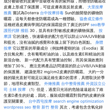
成分被吸收到皮膚中並吸收有害的紫外線，而物理防曬霜在
皮膚上形成了保護層，可從皮膚表面反射皮膚。
大里按摩
推薦
嘗試為Doterra
台中按摩排毒
Sun的臉開發的礦物防
曬霜，這每天都會使防曬霜成為一種體驗。
協會成立條件
這種經過皮膚病學測試的保濕霜提供了廣泛的SPF
seo教學
護照代辦
撥筋
30，並具有針對敏感皮膚的礦物保護。
按
摩課
它的淺色，快速吸收的配方也可以防止UVA/UVB射線
和藍光，沒有油膩的感覺和衣服上留下的白色斑點。
身體
按摩
它以豐富的草藥成分（例如蜂蜜樹的油（Evodia）富
含抗氧化劑，含有葡萄籽油的油，以及維生素E和精油的清
新混合物。 新一代配方具有雙重油控制，而其保濕效應則
增加了30％。 應注意將產品訪問適當的防止UVB/UVA射線
的保護層。 建議使用2 mg/cm2皮膚的防曬霜。 大約一分
鐘的陽光直射可能足以滿足維生素D的需求，具體取決於季
節，地理和皮膚類型。
外燴推薦
台中整骨推薦
外資設立公
司
士林 按摩
（1）但是，過度日光浴的危險遠遠超出了維
生素D產生的好處，因此，服裝或防曬霜對我們的皮膚的保
護至關重要。
台中西屯按摩
search engine optimization
wordpress seo
整骨
新竹 整骨
其次，考慮包含含氧化鋅