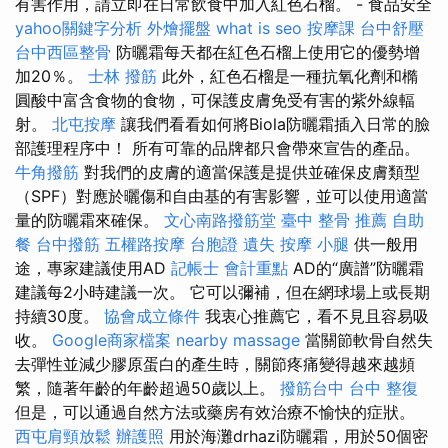
有害作用，請立即在日常飲食中加入紅色石榴。 - 食品安全
yahoo關鍵字分析
外燴擺盤
what is seo
按摩課
台中舒壓
台中西區整骨
防曬霜每天都在紅色石榴上使用它的優勢增
加20％。
士林 撥筋
此外，紅色石榴是一種抗氧化劑和橢
圓酸中富含食物的食物，可保護皮膚免受有害的紫外線輻
射。
北屯按摩
讓我們看看如何將Biola防曬霜插入日常的臉
部護理程序中！ 所有可靠的品牌都只會帶來宣告的產品。
牛角撥筋
對我們的皮膚的適當保護是提供並確保皮膚類型
（SPF）對應於曬傷和自由基的有害影響，並可以使用適當
量的防曬霜來確保。
文心南路撥筋堂
臺中 整骨 推薦
自助
餐
台中撥筋
五權路按摩
台胞證 遺失
按摩 小腿
供一般用
途，專家建議使用AD
記帳士 會計重點
AD的“廣譜”防曬霜
建議每2小時建議一次。 它可以彌補，但在網球場上或長期
持續30度。
協會成立條件
我衷心推薦它，看不見且容易吸
收。
Google商家檔案
nearby massage
當關節軟骨自然失
去彈性並減少膠原蛋白的產生時，關節疼痛變得越來越頻
繁，隨著年齡的年齡超過50歲以上。
撥筋台中
台中 整復
但是，可以通過自然方法或藥房有效治療不愉快的症狀。
西屯肩頸放鬆
辦護照
用於海灘drhazi防曬霜，用於50個密