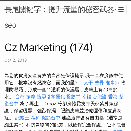
長尾關鍵字：提升流量的秘密武器-
seo
Cz Marketing (174)
Oct 2, 2013
為您的皮膚安全有效的自然光保護提示 我一直在度假中使
用它，根本沒有燃燒它，而我的星5。
太平 整骨
推拿師
物
理防曬霜，形成一個半透明的保濕層，皮膚上有70％的
水。
台灣 按摩
搜尋引擎優化
撥筋堂 幸福
台胞證 香港
整
復台中
為了再生，Drhazi冷卻身體霜支持天然紫外線保
護，保留曬黑，強烈保濕，照顧皮膚並治療曬傷和皮膚炎
症。
記帳士 考科
撥筋台中
建議選擇含有自由基（通常是
維生素E）和抗炎物質的配方，以確保完全保護。 它不包含