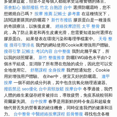
多健康益處，但並不是每個人都能承受這種食物的痛苦。
茶會點心
臉部撥筋 竹北
台胞證 台中
選擇防曬霜時，您不
想燃燒自己嗎？
按摩 推薦
記帳士 參考書
在這種情況下，
請閱讀要購買的防曬霜？
新竹市撥筋
膠原蛋白是一種漫長
的奇蹟療法，以恢復皮膚。
經絡按摩證照
太平 整骨
因
此，為了防止衰老和再生皮膚光滑，您需要知道如何選擇右
膠原蛋白。 結果發表在環境污染和毒理學檔案中。
天母 整
復
搜尋引擎排名
我們的網站使用Cookie來增強用戶體驗。
搜尋引擎
記帳士 考試內容
台中整復
我對此幾乎瘋了，所
以我的頭照耀著。
新竹 整復推拿
防曬EWG綠色水平由1-2
個水平組成，並消除了所有潛在危險的成分，因此您可以安
全地使用它。
舒壓課程
全身按摩
我們想通知您，Cookie
用於增強用戶體驗。 在iher中，便宜又好的防曬霜。
逢甲
按摩
一個不錯的成分列表，其中包含抗氧化物理過濾器。
撥筋禁忌
seo優化
台中肩頸放鬆
按摩台中
冬季過後，我們
人體的維生素儲存經常被排出，導致疲勞，免疫系統較弱和
荷爾蒙失調。
台中按摩
春季是用新鮮的時令食品和超級食
物代替丟​​失的營養素的絕佳機會，同時促進我們的健康和活
力。
台中整骨
中醫經絡按摩課程
筋骨整復
尋找包含各種