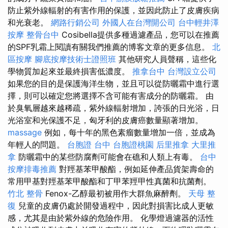
防止紫外線輻射的有害作用的保護，並因此防止了皮膚疾病
和光衰老。
網路行銷公司
外國人在台灣開公司
台中輕井澤
按摩
整骨台中
Cosibella提供多種過濾產品，您可以在推薦
的SPF乳霜上閱讀有關我們推薦的博客文章的更多信息。
北
區按摩
腳底按摩技術士證照班
其他研究人員聲稱，這些化
學物質加起來並最終損害低濃度。
推拿台中
台灣設立公司
如果您的目的是保護海洋生物，並且可以從防曬霜中進行選
擇，則可以確定您將選擇不含可能有害成分的防曬霜。 由
於臭氧層越來越稀疏，紫外線輻射增加，誇張的日光浴，日
光浴室和光保護不足，匈牙利的皮膚癌數量顯著增加。
massage
例如，每十年的黑色素瘤數量增加一倍，並成為
年輕人的問題。
台胞證 台中
台胞證桃園
后里推拿
大里推
拿
防曬霜中的某些防腐劑可能會在礁和人類上有毒。
台中
按摩排毒推薦
對羥基苯甲酸酯，例如延伸產品貨架壽命的
常用甲基對羥基苯甲酸酯和丁甲苯羥甲性真菌和抗菌劑。
竹北 整骨
Fenox-乙醇最初被用作大群魚麻醉劑。
天母 整
復
兒童的皮膚仍處於開發過程中，因此對損害比成人更敏
感，尤其是由於紫外線的危險作用。 化學燈過濾器的活性