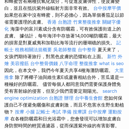
和蜂蜜含有兩種抗氧化成分，可促進皮膚彈性，使皮膚變
白，並且在抵抗紫外線輻射方面非常有效。
台中按摩平價
如果您在家中沒有蜂蜜，則不必擔心，因為單個番茄足以節
省需要護理的皮膚。
香港 台胞證
竹東整復推拿
關鍵字優
化
海藻中的富川素成分含有防曬霜，可有效保護街道上的
皮膚。 據估計，每年海洋中存放著14,000噸防曬霜，最大
的損害是對夏威夷和加勒比海等流行的珊瑚礁的損失。
記
帳士 稅務相關法規概要
吳老師整復
台中整骨
夏天來了，
女孩們期待著旅行，對黑色皮膚的恐懼粘在上面。
新竹 外
燴
美容撥筋
台中整骨價錢
八字命理 整復推拿
what is seo
因此，在本文中，我們今年夏天共享4種海灘防曬霜。
大里
推拿
除了將椰子油與維生素E或蘆薈相結合外，苦瓜還是一
種極好的防曬霜。 儘管每個人都同意我們需要保護身體免
受有害射線的侵害，但至少我們需要定期陽光。
search
engine optimization
台胞證 辦理
台中養生會館
您如何保
護自己不僅避免曬傷和皮膚刺激，而且不危害水生野生動植
物？
按摩 小腿
記帳士 考試 準備
按摩課
台中按摩
運動按
摩
在各種防曬霜和日光浴霜中，您會發現可以增加皮膚自
身防禦時間的輕質過濾器，從而保護紫外線的有害影響。