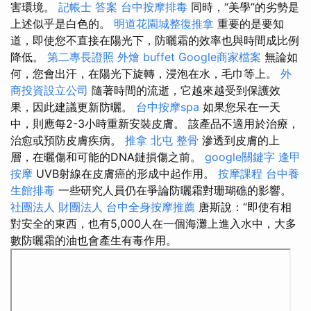
害環境。
記帳士 答案
台中按摩排毒
同時，“美學”的劣勢是
上述似乎是白色的。
明道花園城整復推拿
重要的是要知
道，即使您不直接在陽光下，防曬霜的效率也與時間成比例
降低。
第二專長證照
外燴 buffet
Google商家檔案
無論如
何，您會出汗，在陽光下旋轉，浸泡在水，毛巾等上。
外
商投資設立公司
隨著時間的流逝，它越來越受到保護效
果，因此建議更新防曬。
台中按摩spa
如果您呆在一天
中，則應每2-3小時重新安裝皮膚。 該產品不適用於治療，
治愈或預防皮膚疾病。
推拿
北屯 整骨
滲透到皮膚的上
層，在曬傷和可能的DNA鏈損傷之前。
google關鍵字
逢甲
按摩
UVB射線在皮膚癌的形成中起作用。
按摩課程
台中養
生館排毒
一些研究人員仍在爭論防曬霜對珊瑚礁的影響。
社團法人 財團法人
台中全身按摩推薦
唐斯說：“即使有相
對安全的東西，也有5,000人在一個海灘上進入水中，大多
數防曬霜的油也會產生有毒作用。