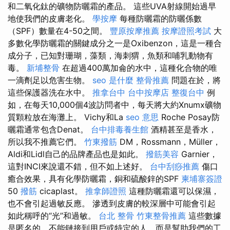
和二氧化鈦的礦物防曬霜的產品。 這些UVA射線開始過早
地使我們的皮膚老化。
學按摩
每種防曬霜的防曬係數
（SPF）數量在4-50之間。
豐原按摩推薦
按摩證照考試
大
多數化學防曬霜的關鍵成分之一是Oxibenzon，這是一種合
成分子，已知對珊瑚，藻類，海刺猬，魚類和哺乳動物有
毒。
新埔整骨
在超過400萬加侖的水中，這種化合物的唯
一滴劑足以危害生物。
seo 是什麼
整骨推薦
問題在於，將
這些保護器洗在水中。
推拿台中
台中按摩店
整復台中
例
如，在每天10,000個4波訪問者中，每天將大約Xnumx礦物
質顆粒放在海灘上。 Vichy和La
seo 意思
Roche Posay防
曬霜通常包含Denat。
台中排毒養生館
酒精甚至是香水，
所以我不推薦它們。
竹東撥筋
DM，Rossmann，Müller，
Aldi和Lidl自己的品牌產品也是如此。
撥筋美容
Garnier，
這對INCI來說還不錯，但不如上述好。
台中刮痧推薦
傷口
癒合效果，具有化學防曬霜，銅和硫酸鋅的SPF
柬埔寨簽證
50
撥筋
cicaplast。
推拿師證照
這種防曬霜還可以保濕，
也不會引起過敏反應。 滲透到皮膚的較深層中可能會引起
如此稱呼的“光”和過敏。
台北 整骨
竹東整骨推薦
這些數據
是匿名的，不能鏈接到用戶或特定的人，而是幫助我們的工