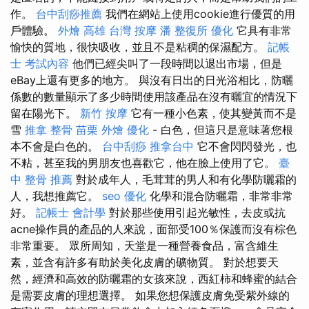
作。
台中刮痧推薦
我們在網站上使用cookie進行優質的用
戶體驗。
外燴 高雄
台灣 按摩
潘 整復所
優化
它具有非常
愉快的質地，很快吸收，並且不是粘稠的保濕配方。
記帳
士 考試內容
他們已經尖叫了一段時間以退出市場，但是
eBay上還有更多的地方。 與沒有日出的日光浴相比，防曬
係數的數量顯示了多少時間使用該產品在沒有曬宜的情況下
留在陽光下。
新竹 按摩
它有一種小色素，使其變黃而不是
雪
推拿 整骨
苗栗 外燴
優化
- 白色，但這只是意味著您根
本不會是白色的。
台中刮痧
推拿台中
它不會閃閃發光，也
不粘，甚至我的男朋友也喜歡它，他在臉上使用了它。
臺
中 整骨 推薦
對於成年人，毛茸茸的男人和有化學防曬霜的
人，我想推薦它。
seo 優化
化學和混合防曬霜，非常非常
好。
記帳士 會計學
對於那些使用引起光敏性，去皮或抗
acne操作員的產品的人來說，面部受100％保護而沒有棕色
非常重要。 眾所周知，天堂是一種營養食品，富含維生
素，並含有許多有助於美化皮膚的礦物質。 對於想要天
然，經濟和高效的防曬霜的女孩來說，西紅柿和蜂蜜的結合
是需要皮膚的理想選擇。 如果您想保護皮膚免受紫外線的