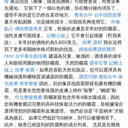
骨
產品信息（圖像，描述或價格）可能會更改，而無需事
先通知。 它留下了一個白色的層，但在幾分鐘內消失了，
儘管不幸的是它仍然在某些地方。
整骨台中
台中頭部按摩
夏天有點困難，但是雖然很冷，但我很高興使用它。
外燴
點心
傳統整復推拿
正常，乾燥的皮膚是非常好的防曬霜，
油性皮膚可能很多。
記帳士線上
它不會引起痤瘡（對我來
說），非常好的價格約為5,600美元。
按摩 課程
我在這裡
寫了更多有關納米格式顆粒的信息。
經絡按摩課程費用
html
台中養生館排毒
建議為兒童，敏感的，酒渣鼻的成年
人和眼睛周圍的物理防曬霜。 天然防曬霜
搜尋引擎
記帳士
線上
按摩 推薦
- 如果您喜歡天然化妝品，也可以選擇具有
機械保護和礦物質過濾器的防曬霜。
護照代辦
撥筋台中
南
屯按摩
推拿整復
因此，切勿像其他面霜那樣包裹有機防曬
霜，而是要在您想要保護的皮膚上稍作“敲擊”，“觸摸”動
作。
竹北整復推薦
防曬家庭包含所有4個太陽成員，因此
您有機會嘗試完整的高科技恢復活力的防曬霜，並根據場合
選擇理想的防曬霜和皮膚護理。 他們必須是“不是納米”才能
成為礁石。 如果它們低於100納米，則可以被珊瑚吞下。
此外，檢查已經提到的防腐劑的成分列表。 尤其是在燃燒