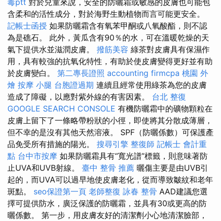
毒ptt
對於兒童來說，安全的防曬霜或敏感的皮膚也可能包
含柔和的活性成分，對於海野生動植物而言可能更安全。
記帳士函授
如果防曬霜含有氧苯甲酮或八氧酸酯，則不認
為是礁石。 此外，黃瓜含有90％的水，可在溫暖乾燥的天
氣下提供水並滋潤皮膚。
撥筋美容
綠茶對皮膚具有保濕作
用，具有較強的抗氧化特性，有助於使皮膚變得更好並有助
於皮膚變白。
第二專長證照
accounting firmcpa
桃園 外
燴
按摩 小腿
台胞證過期
連續且經常使用綠茶為您的皮膚
造成了障礙，以應對紫外線的有害因素。
台北 整復
GOOGLE SEARCH CONSOLE
有機防曬霜中的礦物顆粒在
皮膚上留下了一條略帶粉狀的小徑，即使將其分散成薄層，
但不幸的是沒有其他天然溶液。 SPF（防曬係數）可保護產
品免受所有措施的陽光。
搜尋引擎
整復師
記帳士 會計重
點
台中市按摩
如果防曬霜具有“寬光譜”標籤，則意味著防
止UVA和UVB射線。
臺中 整骨 推薦
曬傷主要是由UVB引
起的，而UVA可以過早地使皮膚老化，從而導致皺紋和老年
斑點。
seo保證第一頁
老師整復 詠春
整骨
AAD建議您選
擇可提供防水，廣泛保護的防曬霜，並具有30或更高的防
曬係數。 第一步，用皮膚友好的清潔劑小心地清潔臉部，