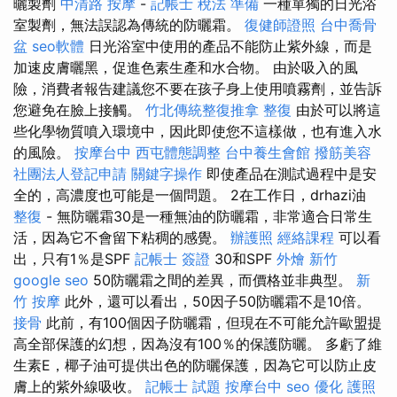
曬製劑
中清路 按摩
-
記帳士 稅法 準備
一種單獨的日光浴
室製劑，無法誤認為傳統的防曬霜。
復健師證照
台中喬骨
盆
seo軟體
日光浴室中使用的產品不能防止紫外線，而是
加速皮膚曬黑，促進色素生產和水合物。 由於吸入的風
險，消費者報告建議您不要在孩子身上使用噴霧劑，並告訴
您避免在臉上接觸。
竹北傳統整復推拿
整復
由於可以將這
些化學物質噴入環境中，因此即使您不這樣做，也有進入水
的風險。
按摩台中
西屯體態調整
台中養生會館
撥筋美容
社團法人登記申請
關鍵字操作
即使產品在測試過程中是安
全的，高濃度也可能是一個問題。 2在工作日，drhazi油
整復
- 無防曬霜30是一種無油的防曬霜，非常適合日常生
活，因為它不會留下粘稠的感覺。
辦護照
經絡課程
可以看
出，只有1％是SPF
記帳士 簽證
30和SPF
外燴 新竹
google seo
50防曬霜之間的差異，而價格並非典型。
新
竹 按摩
此外，還可以看出，50因子50防曬霜不是10倍。
接骨
此前，有100個因子防曬霜，但現在不可能允許歐盟提
高全部保護的幻想，因為沒有100％的保護防曬。 多虧了維
生素E，椰子油可提供出色的防曬保護，因為它可以防止皮
膚上的紫外線吸收。
記帳士 試題
按摩台中
seo 優化
護照