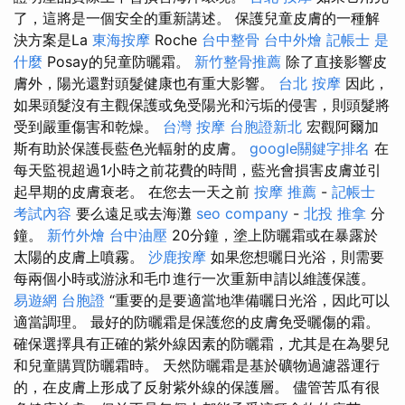
了，這將是一個安全的重新講述。 保護兒童皮膚的一種解
決方案是La
東海按摩
Roche
台中整骨
台中外燴
記帳士 是
什麼
Posay的兒童防曬霜。
新竹整骨推薦
除了直接影響皮
膚外，陽光還對頭髮健康也有重大影響。
台北 按摩
因此，
如果頭髮沒有主觀保護或免受陽光和污垢的侵害，則頭髮將
受到嚴重傷害和乾燥。
台灣 按摩
台胞證新北
宏觀阿爾加
斯有助於保護長藍色光輻射的皮膚。
google關鍵字排名
在
每天監視超過1小時之前花費的時間，藍光會損害皮膚並引
起早期的皮膚衰老。 在您去一天之前
按摩 推薦
-
記帳士
考試內容
要么遠足或去海灘
seo company
-
北投 推拿
分
鐘。
新竹外燴
台中油壓
20分鐘，塗上防曬霜或在暴露於
太陽的皮膚上噴霧。
沙鹿按摩
如果您想曬日光浴，則需要
每兩個小時或游泳和毛巾進行一次重新申請以維護保護。
易遊網 台胞證
“重要的是要適當地準備曬日光浴，因此可以
適當調理。 最好的防曬霜是保護您的皮膚免受曬傷的霜。
確保選擇具有正確的紫外線因素的防曬霜，尤其是在為嬰兒
和兒童購買防曬霜時。 天然防曬霜是基於礦物過濾器運行
的，在皮膚上形成了反射紫外線的保護層。 儘管苦瓜有很