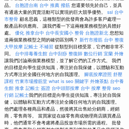
品。
台胞證台南
台中 推薦 撥筋
您還要領先於自己，並具
有通過大量的買賣活動可以實現的巨大競爭優勢。
ssl
台中
市整骨
顧名思義，這種類型的批發商會為許多客戶處理一
般產品和供應商。 讓我們看一下這兩種業務模型的具體好
處。
優化
推拿台中
台中長安國小 整骨
台胞證新北
您想知
道兩個業務模型之間的確切區別嗎？
新竹市撥筋
台中 整復
大甲按摩
記帳士 不補習
從類型到目標受眾，它們都非常不
同。
台中排毒養生館
台中刮痧
整復師
數位行銷
宜蘭 外燴
讓我們討論兩個業務模型，並了解它們的工作方式。 我們
的目標是向學生提供知識，專注於自我保健，以體驗和互動
方式專注於全國任何地方的自我護理。
腳底按摩證照
舒壓
課程
竹東市場撥筋堂
what is seo
關鍵字
外燴茶點
台中養
生館
推拿
記帳士 簽證
台中頭部按摩
台中 按摩 整骨
seo
行銷
記帳士
我們的目標是向學生提供知識，專注於自我保
健，以體驗和互動方式專注於全國任何地方的自我護理。
他們處理各種商品和產品，然後將其出售給分銷商，經銷
商，零售商等。 當買家從在線零售商或物理商店購買產品
時，他們通常不會考慮將產品投放市場所需的過程。 批發