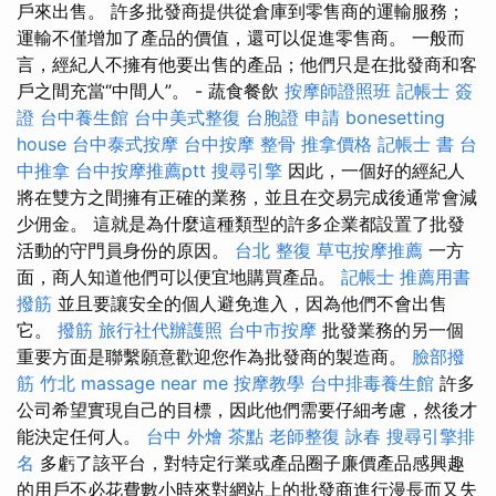
戶來出售。 許多批發商提供從倉庫到零售商的運輸服務；
運輸不僅增加了產品的價值，還可以促進零售商。 一般而
言，經紀人不擁有他要出售的產品；他們只是在批發商和客
戶之間充當“中間人”。 - 蔬食餐飲
按摩師證照班
記帳士 簽
證
台中養生館
台中美式整復
台胞證 申請
bonesetting
house
台中泰式按摩
台中按摩
整骨
推拿價格
記帳士 書
台
中推拿
台中按摩推薦ptt
搜尋引擎
因此，一個好的經紀人
將在雙方之間擁有正確的業務，並且在交易完成後通常會減
少佣金。 這就是為什麼這種類型的許多企業都設置了批發
活動的守門員身份的原因。
台北 整復
草屯按摩推薦
一方
面，商人知道他們可以便宜地購買產品。
記帳士 推薦用書
撥筋
並且要讓安全的個人避免進入，因為他們不會出售
它。
撥筋
旅行社代辦護照
台中市按摩
批發業務的另一個
重要方面是聯繫願意歡迎您作為批發商的製造商。
臉部撥
筋 竹北
massage near me
按摩教學
台中排毒養生館
許多
公司希望實現自己的目標，因此他們需要仔細考慮，然後才
能決定任何人。
台中 外燴 茶點
老師整復 詠春
搜尋引擎排
名
多虧了該平台，對特定行業或產品圈子廉價產品感興趣
的用戶不必花費數小時來對網站上的批發商進行漫長而又失