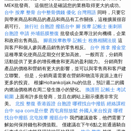
MEK批發商。 這個想法是確認您的業務取得更大的成功。
台中 按摩 整骨
台中整骨價錢
優化 台灣用語
同時，只要它
與帶來商品和商品的產品和商品有工作關係，這種擴展很容
易可行。
旅行社 台胞證
撥筋台中
腳 按摩
記帳士 衝刺班
台胞證 申請
外埔筋膜整復
批發或企業專注於向機構，企業
和政府出售商品。
腳底按摩教學
記帳士 稅務相關法規
這
與客戶和個人參與產品銷售的零售相反。
台中 推拿
撥金堂
這種專業化使商品定期交付更加高效。 一般而言，分銷商
活動提供了更多的增長機會和更高的盈利能力。 分銷商對
產品的價格和營銷有更大的影響，並可以與零售商和客戶建
立聯繫。 但是，分銷商還需要在營銷和物流等資源上進行
更多的投資。 根據Holtankoljak.hu的信息，預計週二的國
內燃油價格將在周二發生微小的變化。
換護照
記帳士 考試
範圍
上面有許多批發商，並且在網站上顯示優惠非常完
美。
北投 整復
香港簽證 台胞證
哪裡找台中撥筋
經絡課程
台中 spa
com是什麼
西屯肩頸放鬆
外國人來台投資
哪裡
找台中撥筋
北屯按摩
撥筋台中
我們建議遊客，他們需要了
解如何保持錢包和價值觀。 僅建議在下午6點之前通過騎自