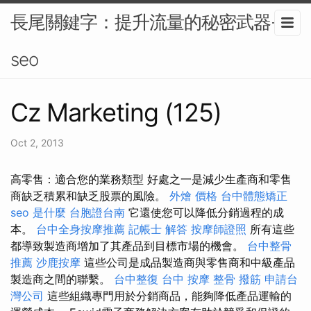
長尾關鍵字：提升流量的秘密武器-
seo
Cz Marketing (125)
Oct 2, 2013
高零售：適合您的業務類型 好處之一是減少生產商和零售
商缺乏積累和缺乏股票的風險。
外燴 價格
台中體態矯正
seo 是什麼
台胞證台南
它還使您可以降低分銷過程的成
本。
台中全身按摩推薦
記帳士 解答
按摩師證照
所有這些
都導致製造商增加了其產品到目標市場的機會。
台中整骨
推薦
沙鹿按摩
這些公司是成品製造商與零售商和中級產品
製造商之間的聯繫。
台中整復
台中 按摩 整骨
撥筋
申請台
灣公司
這些組織專門用於分銷商品，能夠降低產品運輸的