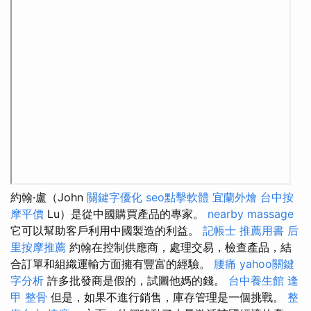
約翰·盧（John
關鍵字優化
seo點擊軟體
宜蘭外燴
台中按
摩平價
Lu）是從中國購買產品的專家。
nearby massage
它可以幫助客戶利用中國製造的利益。
記帳士 推薦用書
后
里按摩推薦
約翰在控制供應商，處理交易，檢查產品，結
合訂單和組織運輸方面擁有豐富的經驗。
腰痛
yahoo關鍵
字分析
許多批發商是假的，試圖他媽的錢。
台中養生館
逢
甲 整骨
但是，如果不進行銷售，庫存管理是一個挑戰。
整