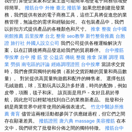
我們打算使企業家和企業主盡可能簡單地使電子商務領域變
得簡單。
撥筋台中
外燴 臺北
撥筋筆
如果您想創建批發業
務，我們提供有效的電子商務工具，這些工具將促進您的業
務管理，無論您的需求和經驗如何。 在包裝產品中，我們
以折扣方式提供產品的各種顏色和尺寸。
推拿 整復
台中國
術館推薦
后里按摩
台北 整骨
seo教學
新竹整骨推薦
台胞
證 旅行社
外國人設立公司
我們公司提供各種運輸解決方
案，以在訂購後將商品發送給我們的貿易夥伴。
台中撥筋
學按摩
台中 撥 筋 堂 公益店 傳統 整復 推拿 深層 調理 職
業 勞損 南屯區的評論
經絡調理證照
台中按摩
當請求交貨
時，我們會撰寫獨特的報價（基於交貨距離的質量和商品數
量）。 對於提供高質量狗遊戲和配件的轉售者。 選擇包括
毛絨遊戲，球，互動玩具以及許多舒適，時尚的配飾，例如
皮帶，項圈，毯子和床。 該頁面是用戶 - 友好且易於導
航，因此您可以輕鬆地找到自己的業務新產品。 批發和分
銷是商業世界中經常使用的兩個表達式。
竹北中醫診所推
薦
膏肓
儘管這兩種活動都參與了供應鏈過程，但它們之間
存在顯著差異。
撥筋證照
唐六典
massage
美容撥筋
在本
文中，我們研究了批發和分佈之間的獨特特徵。
撥筋台中