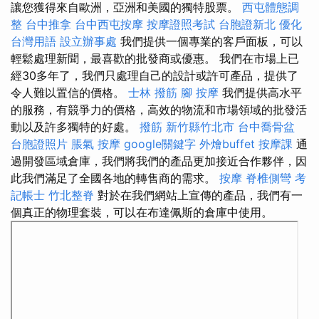
讓您獲得來自歐洲，亞洲和美國的獨特股票。
西屯體態調
整
台中推拿
台中西屯按摩
按摩證照考試
台胞證新北
優化
台灣用語
設立辦事處
我們提供一個專業的客戶面板，可以
輕鬆處理新聞，最喜歡的批發商或優惠。 我們在市場上已
經30多年了，我們只處理自己的設計或許可產品，提供了
令人難以置信的價格。
士林 撥筋
腳 按摩
我們提供高水平
的服務，有競爭力的價格，高效的物流和市場領域的批發活
動以及許多獨特的好處。
撥筋 新竹縣竹北市
台中喬骨盆
台胞證照片
脹氣 按摩
google關鍵字
外燴buffet
按摩課
通
過開發區域倉庫，我們將我們的產品更加接近合作夥伴，因
此我們滿足了全國各地的轉售商的需求。
按摩
脊椎側彎
考
記帳士
竹北整脊
對於在我們網站上宣傳的產品，我們有一
個真正的物理套裝，可以在布達佩斯的倉庫中使用。