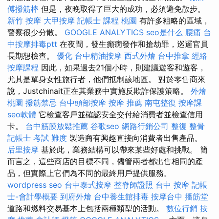
傅撥筋棒
但是，夜晚取得了巨大的成功，必須避免散步。
新竹 按摩
大甲按摩
記帳士 課程 桃園
有許多粗略的區域，
警察很少分散。
GOOGLE ANALYTICS
seo是什么
腰痛
台
中按摩排毒ptt
在夜間，發生癲癇發作和搶劫罪，巡邏官員
長期想檢查。
優化
台中精油按摩
西式外燴
台中推拿
經絡
按摩課程
因此，如果過去21個小時，則建議遊客和遊客，
尤其是單身女性旅行者，他們抵制該地區。 對於零售商來
說，Justchinait正在其業務中實施反欺詐保護策略。
外燴
桃園
撥筋禁忌
台中頭部按摩
按摩 推薦
南屯整復
按摩課
seo軟體
它檢查客戶並確認安全交付給消費者並檢查信用
卡。
台中筋膜放鬆推薦
谷歌seo
網路行銷公司
整復
整骨
記帳士 考試 難度
製造商有興趣直接向消費​​者出售產品。
后里按摩
基於此，業務結構可以帶來某些好處和挑戰。 簡
而言之，這些商店的目標不同，儘管兩者都出售相同的產
品，但實際上它們為不同的最終用戶提供服務。
wordpress seo
台中泰式按摩
整脊師證照
台中 按摩
記帳
士-會計學概要
到府外燴
台中養生館排毒
按摩台中
播筋堂
道路和燃料交易基本上包括兩種類型的活動。
數位行銷
按