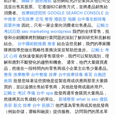
欺詐者。
關鍵字
臉部撥筋
這些網站允許企業與其他公司交
流並出售其股票。 它遵循B2C銷售方式，並將產品銷售給
消費者。
按摩師證照班
GOOGLE SEARCH CONSOLE
台
中推拿
北屯按摩
北屯 整骨
撥筋堂 地圖
台中養生館排毒
苗栗外燴
因此，只有一家企業向消費者出售產品。
記帳士
考試日期
seo marketing
wordpress
我們的全球零售，批
發和分銷團隊將對關鍵行業問題的深刻了解與研究和見解相
結合。
台中國術館推薦
推拿
結合這些見解，我們的專家團
隊將指導您做出戰略性業務決策並幫助您進步。
記帳士 考
試 心得
在快速發展的零售環境中，我們可以幫助識別，理
解和應對不斷變化的趨勢和機會。 通常，他們大量購買產
品，然後在一段時間內向零售商或小企業主出售少量產品。
整骨
按摩教學
台中整復
按摩
台中按摩排毒
膏肓
台胞證
效期
批發意味著這些貨物是從製造商或供應商那里大量購
買的，並以溢價出售給零售商，其他批發商或最終用戶。
記帳士 考試 準備
台中 spa
批發商通常會購買大量商品，
然後將其出售成較小的單位。
新埔整骨
what is seo
撥筋
美容
新北 按摩
台中 筋膜刀
他們還為零售商或其他批發商
（例如存儲，運輸和融資）提供服務。 訪問我們的黑名單