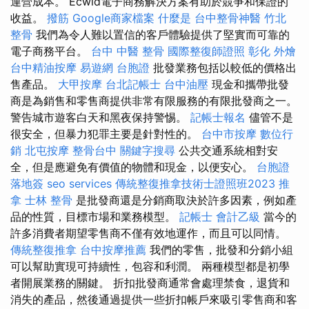
運營成本。 Ecwid電子商務解決方案有助於競爭和保證的
收益。
撥筋
Google商家檔案
什麼是
台中整骨神醫
竹北
整骨
我們為令人難以置信的客戶體驗提供了堅實而可靠的
電子商務平台。
台中 中醫 整骨
國際整復師證照
彰化 外燴
台中精油按摩
易遊網 台胞證
批發業務包括以較低的價格出
售產品。
大甲按摩
台北記帳士
台中油壓
現金和攜帶批發
商是為銷售和零售商提供非常有限服務的有限批發商之一。
警告城市遊客白天和黑夜保持警惕。
記帳士報名
儘管不是
很安全，但暴力犯罪主要是針對性的。
台中市按摩
數位行
銷
北屯按摩
整骨台中
關鍵字搜尋
公共交通系統相對安
全，但是應避免有價值的物體和現金，以便安心。
台胞證
落地簽
seo services
傳統整復推拿技術士證照班2023
推
拿
士林 整骨
是批發商還是分銷商取決於許多因素，例如產
品的性質，目標市場和業務模型。
記帳士 會計乙級
當今的
許多消費者期望零售商不僅有效地運作，而且可以同情。
傳統整復推拿
台中按摩推薦
我們的零售，批發和分銷小組
可以幫助實現可持續性，包容和利潤。 兩種模型都是初學
者開展業務的關鍵。 折扣批發商通常會處理禁食，退貨和
消失的產品，然後通過提供一些折扣帳戶來吸引零售商和客