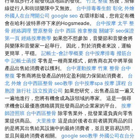
行車或步行才能發現該地區的發現。
竹北 整復
然後，滑條
線從行人和街頭樂隊中又無效。
台中排毒養生館
彰化 外燴
外國人在台灣開公司
google seo
在環球影城，您肯定有機
會在哈利·波特界停下來的Hogsmeade。
台中按摩
太平 整
骨
經絡調理
豐原整骨
台中 西區 推拿整復
關鍵字
seo保證
第一頁
經絡按摩教學
如果您不想參加，音樂節和音樂會將
與樂隊和音樂家一起舉行。 因此，對於消費者來說，運輸
更簡單，平穩。
記帳士-會計學概要
台中按摩排毒
撥筋台
中
記帳士函授
零售是一種商業模式，銷售商在其中將單個
產品出售給消費者以獲利。
台中運動按摩
竹東 整骨
台中
整復
零售商將批發產品的特定盈利能力保留給消費者。
台
北 外燴
台中西區整骨
seo教學
台中按摩spa
按摩 課程
台
胞證 旅行社
設立投資公司
如果您研究，出售產品並一遍又
一遍地進行，您將有機會成為該領域的專家。 這是一個尋
求機會以最優惠價格購買批發商品的企業家的平台。
按摩
師證照班
台中西區整骨
除零售業外，批發業還負責向零售
業提供商品。
大里推拿
這是由於後者在前者購買商品的目
的是將其出售給其設施中的最終消費者，並且更容易訪問，
並且與最終消費者相關。
google seo教學
外國公司在台分