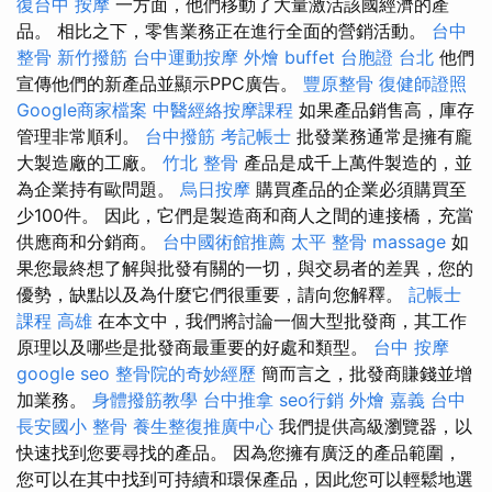
復台中
按摩
一方面，他們移動了大量激活該國經濟的產
品。 相比之下，零售業務正在進行全面的營銷活動。
台中
整骨
新竹撥筋
台中運動按摩
外燴 buffet
台胞證 台北
他們
宣傳他們的新產品並顯示PPC廣告。
豐原整骨
復健師證照
Google商家檔案
中醫經絡按摩課程
如果產品銷售高，庫存
管理非常順利。
台中撥筋
考記帳士
批發業務通常是擁有龐
大製造廠的工廠。
竹北 整骨
產品是成千上萬件製造的，並
為企業持有歐問題。
烏日按摩
購買產品的企業必須購買至
少100件。 因此，它們是製造商和商人之間的連接橋，充當
供應商和分銷商。
台中國術館推薦
太平 整骨
massage
如
果您最終想了解與批發有關的一切，與交易者的差異，您的
優勢，缺點以及為什麼它們很重要，請向您解釋。
記帳士
課程 高雄
在本文中，我們將討論一個大型批發商，其工作
原理以及哪些是批發商最重要的好處和類型。
台中 按摩
google seo
整骨院的奇妙經歷
簡而言之，批發商賺錢並增
加業務。
身體撥筋教學
台中推拿
seo行銷
外燴 嘉義
台中
長安國小 整骨
養生整復推廣中心
我們提供高級瀏覽器，以
快速找到您要尋找的產品。 因為您擁有廣泛的產品範圍，
您可以在其中找到可持續和環保產品，因此您可以輕鬆地選