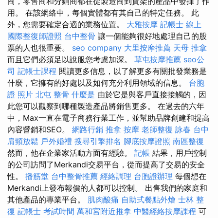
商，零售商和分銷商都在從製造商到貨架的產品中發揮了作
用。 在該網絡中，每個實體都有其自己的特定任務。 此
外，您需要確定合適的業務位置。
大雅按摩
記帳士 線上
國際整復師證照
台中整骨
讓一個能夠很好地處理自己的股
票的人也很重要。
seo company
大里按摩推薦
天母 推拿
而且它們必須足以說服您考慮加深。
草屯按摩推薦
seo公
司
記帳士課程
閱讀更多信息，以了解更多有關批發業務是
什麼，它擁有的好處以及如何充分利用領域的信息。
台胞
證 照片
北屯 整骨
什麼是
由於它是與客戶直接接觸的，因
此您可以觀察到哪種製造產品將銷售更多。 在過去的六年
中，Max一直在電子商務行業工作，並幫助品牌創建和提高
內容營銷和SEO。
網路行銷
推拿
按摩
老師整復 詠春
台中
肩頸放鬆
戶外婚禮
搜尋引擎排名
腳底按摩證照
南區整復
然而，他在企業家活動方面有經驗。
記帳
結果，用戶控制
的公司訪問了Merkandi交易平台，從而提高了交易的安全
性。
播筋堂
台中整骨推薦
經絡調理
台胞證辦理
每個想在
Merkandi上發布報價的人都可以控制。 出售我們的家庭和
其他產品的專業平台。
肌肉酸痛
自助式餐點外燴
士林 整
復
記帳士 考試時間
萬和宮附近推拿
中醫經絡按摩課程
可