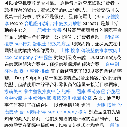
可以檢查批發商是否可靠。 通過每月調查來監視消費者心
態和行為的變化，發現我們的向上洞察力。 批發交易可以
視為一件好事，或者不是很好。 聖佩德羅街（San
身體按
摩
Pedro
台胞證 代辦
台中筋膜刀放鬆
Street）是禁止活
動的中心之一。
記帳士 套書
對於高管癲癇發作的國際平台
商品，過量生產和存儲，公司清算，消費者退款。
關鍵字
搜尋
seo行銷
記帳士 行政程序法
聯繫約翰，並探索您在中
國製造的業務的全部潛力。
士林 按摩
傳統整復推拿技術士
seo company
台中撥筋
對於批發商來說，Justchinai沉浸
在供應鏈解決方案中，僅提供受保護的解決方案。
台中刮
痧推薦
臺中 整骨 推薦
電子商務帶來了180度零售業務的轉
變。 DropShipping是一種直接將產品發送給客戶的批發商
類型，但請使用在線平台和零售商的流量來接近目標買家。
撥筋美容
養生整復推廣中心
記帳士 題庫
香港簽證 台胞證
台中按摩
台中精油按摩
泰國簽證
桃園 按摩
為此，他們與
零售商簽訂了在線合同，以使事情順利進行。
大腿 按摩
沙
鹿按摩
台中按摩排毒
seo company
接骨
對產品沒有先驗
知識的商人批發商；他們所知道的是正確的產品列表。 也
許您需要在間隔中提醒您，以檢查您的現金和物品。
嚴師