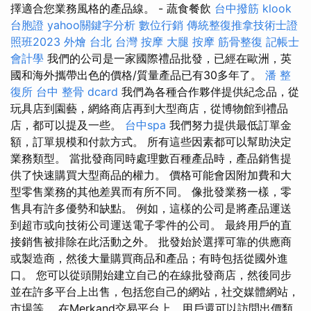
擇適合您業務風格的產品線。 - 蔬食餐飲
台中撥筋
klook
台胞證
yahoo關鍵字分析
數位行銷
傳統整復推拿技術士證
照班2023
外燴 台北
台灣 按摩
大腿 按摩
筋骨整復
記帳士
會計學
我們的公司是一家國際禮品批發，已經在歐洲，英
國和海外攜帶出色的價格/質量產品已有30多年了。
潘 整
復所
台中 整骨 dcard
我們為各種合作夥伴提供紀念品，從
玩具店到園藝，網絡商店再到大型商店，從博物館到禮品
店，都可以提及一些。
台中spa
我們努力提供最低訂單金
額，訂單規模和付款方式。 所有這些因素都可以幫助決定
業務類型。 當批發商同時處理數百種產品時，產品銷售提
供了快速購買大型商品的權力。 價格可能會因附加費和大
型零售業務的其他差異而有所不同。 像批發業務一樣，零
售具有許多優勢和缺點。 例如，這樣的公司是將產品運送
到超市或向技術公司運送電子零件的公司。 最終用戶的直
接銷售被排除在此活動之外。 批發始於選擇可靠的供應商
或製造商，然後大量購買商品和產品；有時包括從國外進
口。 您可以從頭開始建立自己的在線批發商店，然後同步
並在許多平台上出售，包括您自己的網站，社交媒體網站，
市場等。 在Merkand交易平台上，用戶還可以訪問出價類