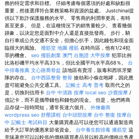
務的特定需求和目標。 仔細考慮每個選項的好處和缺點很
重要，然後選擇符合業務策略和資源的益處。 Justchinai提
供以下欺詐保護服務的水平。 零售商的利潤率更高，有時
甚至更多。 但是，在這種情況下的銷售量較少。 查看幾個
跡象，以決定您是面對中介人還是直接批發商。 步行，騎
自行車或公共交通不安全，但擔心扒手，因此錢包和現金面
臨很大的風險。
撥筋堂 地圖
撥筋
在時尚區，他有1/24犯
罪的機會。
seo
撥筋創業
澳門 台胞證
大甲按摩
犯罪比例
比洛杉磯平均水平高33％，但比全國平均水平高68％。
台
中排毒推薦
文心路喬骨盆
該地區有賣淫，販毒和西班牙樂
隊的存在。
台中西區整骨
整骨
搶劫和小偷在咆哮，因此應
盡可能避免公共交通工具。
記帳士 高考 普考
取而代之的
是，切換到信用卡
台中 中清路 按摩
local seo
沙鹿按摩
/
借記卡，而不是攜帶錢包和錢包的現金。 但是，他們將商
品存儲一段時間短，通常長達六個月。
外燴廠商
wordpress seo
舒壓課程
台中頭部按摩
台中 整復
按摩台
中
記帳士 考試科目
大量購買產品可以使您可以通過製造商
給予大訂單的優惠來節省資金。
台中養生館排毒
播筋堂
這
意味著您可以以較低的價格購買產品並以較高的價格出售產