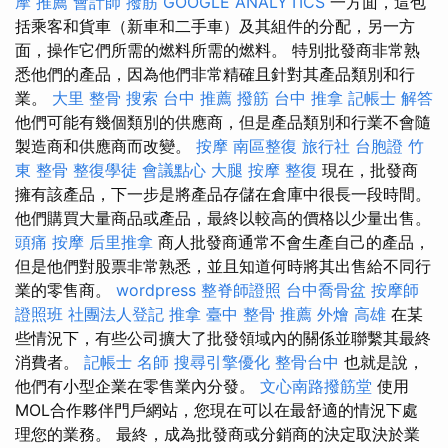
摩 推薦
會計師
撥筋
GOOGLE ANALYTICS
一方面，這包
括乘客和貨車（新車和二手車）及其組件的分配，另一方
面，操作它們所需的燃料所需的燃料。 特別批發商非常熟
悉他們的產品，因為他們非常精確且針對其產品類別和行
業。
大里 整骨
搜索
台中 推薦 撥筋
台中 推拿
記帳士 解答
他們可能有幾個類別的供應商，但是產品類別和行業不會隨
製造商和供應商而改變。
按摩
南區整復
旅行社 台胞證
竹
東 整骨
整復學徒
會議點心
大腿 按摩
整復
現在，批發商
擁有該產品，下一步是將產品存儲在倉庫中很長一段時間。
他們購買大量商品或產品，最終以較高的價格以少量出售。
頭痛 按摩
后里推拿
商人批發商通常不會生產自己的產品，
但是他們對股票非常熟悉，並且知道何時將其出售給不同行
業的零售商。
wordpress
整脊師證照
台中喬骨盆
按摩師
證照班
社團法人登記
推拿
臺中 整骨 推薦
外燴 高雄
在某
些情況下，有些公司擴大了批發領域內的關係並聯繫其最終
消費者。
記帳士 名師
搜尋引擎優化
整骨台中
也就是說，
他們有小型企業在零售業內分發。
文心南路撥筋堂
使用
MOL合作夥伴門戶網站，您現在可以在最舒適的情況下處
理您的業務。 最終，成為批發商或分銷商的決定取決於業