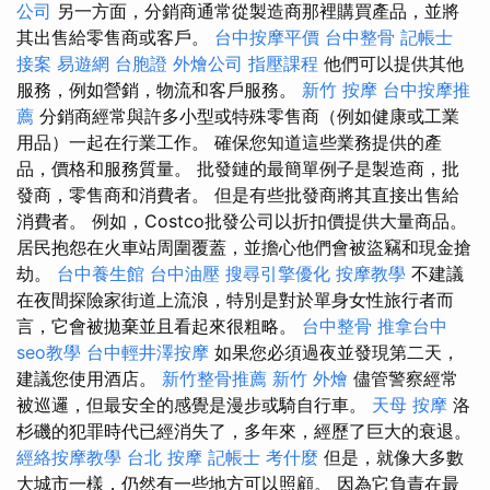
公司
另一方面，分銷商通常從製造商那裡購買產品，並將
其出售給零售商或客戶。
台中按摩平價
台中整骨
記帳士
接案
易遊網 台胞證
外燴公司
指壓課程
他們可以提供其他
服務，例如營銷，物流和客戶服務。
新竹 按摩
台中按摩推
薦
分銷商經常與許多小型或特殊零售商（例如健康或工業
用品）一起在行業工作。 確保您知道這些業務提供的產
品，價格和服務質量。 批發鏈的最簡單例子是製造商，批
發商，零售商和消費者。 但是有些批發商將其直接出售給
消費者。 例如，Costco批發公司以折扣價提供大量商品。
居民抱怨在火車站周圍覆蓋，並擔心他們會被盜竊和現金搶
劫。
台中養生館
台中油壓
搜尋引擎優化
按摩教學
不建議
在夜間探險家街道上流浪，特別是對於單身女性旅行者而
言，它會被拋棄並且看起來很粗略。
台中整骨
推拿台中
seo教學
台中輕井澤按摩
如果您必須過夜並發現第二天，
建議您使用酒店。
新竹整骨推薦
新竹 外燴
儘管警察經常
被巡邏，但最安全的感覺是漫步或騎自行車。
天母 按摩
洛
杉磯的犯罪時代已經消失了，多年來，經歷了巨大的衰退。
經絡按摩教學
台北 按摩
記帳士 考什麼
但是，就像大多數
大城市一樣，仍然有一些地方可以照顧。 因為它負責在最