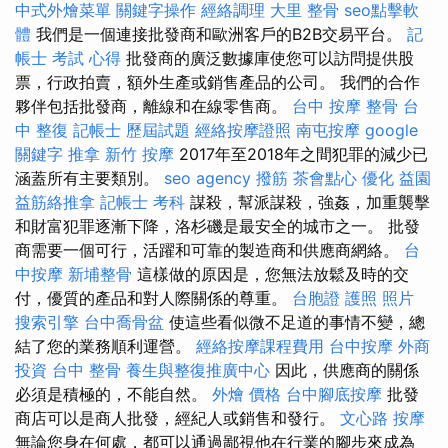
中式外燴菜單
關鍵字操作
經絡調理
大里 整骨
seo點擊軟
體
我們是一個連接批發商和歐洲客戶的B2B交易平台。
記
帳士 考試 心得
批發商的廣泛數據庫使您可以訪問提供股
票，行政拍賣，額外生產或銷售產品的公司。 我們的合作
夥伴包括批發商，離線和在線零售商。
台中 按摩 整骨
台
中 整復
記帳士 歷屆試題
經絡按摩證照
南屯按摩
google
關鍵字
推拿
新竹 按摩
2017年至2018年之間犯罪的減少已
涵蓋所有主要類別。
seo agency
撥筋
茶會點心
優化
益園
益筋絡推拿
記帳士 考科
謀殺，幫派謀殺，強姦，加重襲擊
和財富犯罪逐漸下降，洛杉磯是最安全的城市之一。 批發
商需要一個可行，活躍和可靠的製造商和供應商網絡。
台
中按摩
新埔整骨
這樣做的原因是，您無法放鬆及時的交
付，優質的產品和對人際關係的尊重。
台胞證 護照 照片
搜索引擎
台中喬骨盆
使這些看似微不足道的事情不變，總
結了您的業務順利運營。
經絡按摩課程費用
台中按摩
外商
投資
台中 整骨
養生與整復推廣中心
因此，供應商的關係
必須是積極的，不能自然。
外燴 價格
台中腳底按摩
批發
商店可以是商人批發，經紀人或銷售和發行。
文心路 按摩
無論您身在何處，都可以通過鄙視他在行業的腳步來成為