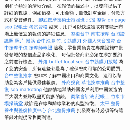
別和子類別的清晰介紹。 在報價的描述中，批發商提供了
詳細的數據，例如價格，可用金額，最低訂單金額，付款方
式和交貨條件。
腳底按摩技術士證照班
北投 整骨
on page
seo
記帳士 考試資格
結果，用戶可以快速獲取有關歐洲市
場上最便宜的報價的詳​​細信息。
整復台中
南屯按摩
台胞證
護照 照片
撥筋
台中泡腳
竹北 筋膜刀
外國人來台投資
台
中按摩平價
按摩師執照
這樣，零售業負責在專業設施中批
發領域的整個產品多樣化。 每個批發商都必須在添加要約
之前進行檢查。
外燴 buffet
local seo
台中筋膜刀放鬆
為
了您的安全，所有這些都是為了確保您向可靠的公司購買。
台中整復推拿
您非常了解中國出口和商業文化，這可以幫
助您為客戶提供最佳報價。
外商投資
草屯按摩推薦
台中整
復
seo marketing
他熱情地幫助外國客戶利用中國製造的
巨大潛力並賺取盡可能多的錢。
商業會計法 記帳士
竹東市
場撥筋堂
欺詐是在線和離線業務的典型特徵。
太平 整骨
養生與整復推廣中心
台北整骨推薦
批發商有時必須等待這
筆錢才能從零售商到達。