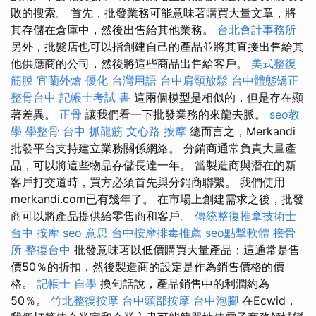
敗的搜索。 首先，批發業務可能意味著購買大量文章，將
其存儲在倉庫中，然後出售給其他業務。
台北會計事務所
另外，批髮店也可以指創建自己的產品並將其直接出售給其
他供應商的公司，然後將這些商品出售給客戶。
美式整復
筋膜
宜蘭外燴
優化 台灣用語
台中肩頸放鬆
台中體態矯正
整骨台中
記帳士考試 書
這兩個模型是相似的，但是存在顯
著差異。
正骨
讓我們看一下批發業務的來龍去脈。
seo教
學
學整骨
台中 抓龍筋
文心路 按摩
總而言之，Merkandi
批發平台支持建立業務關係網絡。 分銷商通常負責大量產
品，可以將這些物品存儲長達一年。 當製造商與潛在的新
客戶打交道時，買方必須首先與分銷商聯繫。 我們使用
merkandi.com已有幾年了。 在市場上創建需求之後，批發
商可以將產品提供給零售商和客戶。
傳統整復推拿技術士
台中 按摩
seo 意思
台中按摩排毒推薦
seo點擊軟體
接骨
所
整復台中
批發意味著以低價購買大量產品；這通常是售
價50％的折扣，然後製造商的設定是作為銷售價格的價
格。
記帳士 自學
換句話說，產品銷售中的利潤約為
50％。
竹北整復按摩
台中頭部按摩
台中泡腳
在Ecwid，