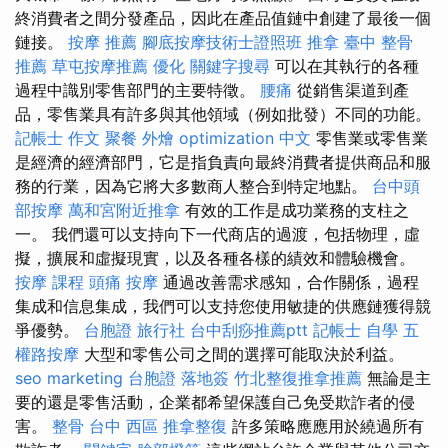
終消費者之間分發產品，因此在產品值鏈中創建了最後一個
鏈接。
按摩 推薦
腳底按摩技術士證照班
推拿
臺中 整骨
推薦
草屯按摩推薦
優化
關鍵字搜尋
可以在其執行的各種
過程中識別零售部門的主要特徵。
腰痛
從銷售渠道到產
品，零售業具有許多與其他領域（例如批發）不同的功能。
記帳士 作文
聚餐 外燴
optimization 中文
零售業或零售業
是經濟的經濟部門，它是指負責向最終消費者提供商品和服
務的行業，因為它將大多數商人整合到特定地點。
台中頭
部按摩
萬和宮附近推拿
有效的工作是成功業務的支柱之
一。 我們還可以支持向下一代商店的過渡，包括物理，虛
擬，擴展和虛擬現實，以及各種各樣的績效和體驗機會。
按摩 課程
頭痛 按摩
通過改善需求感知，合作關係，過程
集成和信息集成，我們可以支持您使用敏捷的供應鏈獲得競
爭優勢。
台胞證 旅行社
台中刮痧推薦ptt
記帳士 自學
五
權路按摩
大型和零售公司之間的選擇可能取決於利益。
seo marketing
台胞證 落地簽
竹北整復推拿推薦
無論是主
要的還是零售活動，企業都希望保護自己免受欺詐者的侵
害。
整骨
台中 西區 推拿整復
許多策略應應用於繞過所有