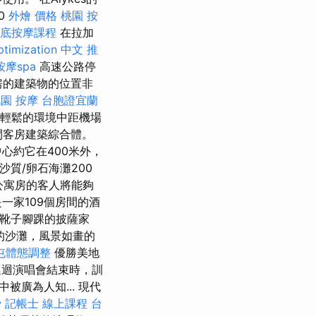
0
外燴 價格
桃園 按
底按摩課程
在拉加
ptimization 中文
推
摩spa
高速公路停
房的建築物的位置非
園 按摩
台胞證宜蘭
勝地輕鬆的環境中距機場
間客房建築綜合體。
中心約它在400米外，
沙質/卵石海灘200
公寓房的客人將能夠
一家109個房間的酒
大利靴子腳踝的披薩家
的沙灘，風景如畫的
屯體態調整
優勝美地
迴演唱會結束時，訓
廣為人知... 現代
骨
記帳士 線上課程
台