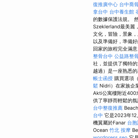
復推廣中心
台中喬
拿台中
台中養生館
的數據保護法規。 
Szeklerland
文化，冒險，景象，
以及準備好，準備好
回家的旅程完全滿意。 自
整骨台中
公益路整
社，並提供了獨特的
越過）是一座熟悉的
帳士函授
購買選項（
鬆
Nidri）在家族
Akti公寓樓附近40
供了寧靜而輕鬆的氛
台中整復推薦
Bea
台中
它是2023年
機翼屬於Fanar
台胞
Ocean
竹北 按摩
Be
wordpress seo
它具