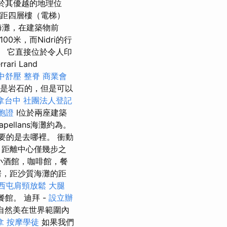
於其優越的地理位
距四層樓（電梯）
海灘，在建築物前
00米，而Nidri的行
。 它直接位於令人印
ri Land
中舒壓
整脊
商業會
海灘是岩石的，但是可以
拿台中
社團法人登記
胞證
I位於兩座建築
pellans海灘約為。
要的是去哪裡。 衝動
，距離中心僅幾步之
M小酒館，咖啡館，餐
房，距沙質海灘的距
西屯肩頸放鬆
大腿
館。 迪拜 -
設立辦
自然美在世界範圍內
拿
按摩學徒
如果我們