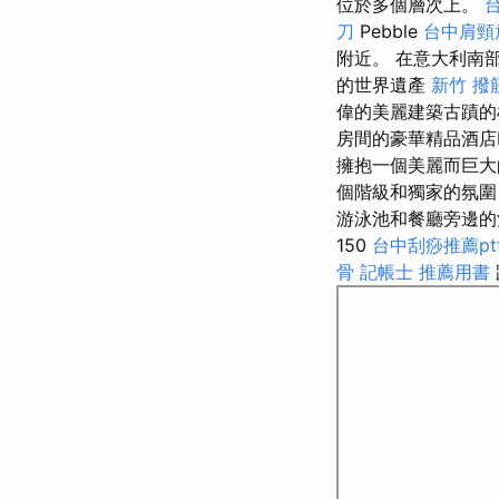
位於多個層次上。
刀
Pebble
台中肩頸
附近。 在意大利南
的世界遺產
新竹 撥
偉的美麗建築古蹟的
房間的豪華精品酒店H
擁抱一個美麗而巨大的
個階級和獨家的氛圍
游泳池和餐廳旁邊的酒
150
台中刮痧推薦pt
骨
記帳士 推薦用書