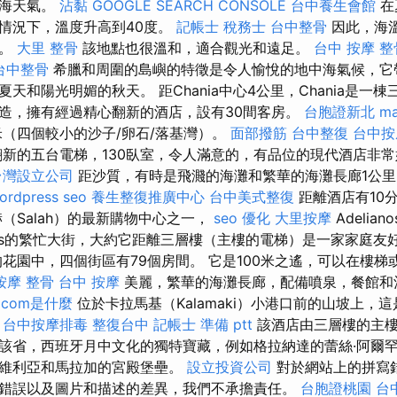
中海天氣。
沾黏
GOOGLE SEARCH CONSOLE
台中養生會館
在
情況下，溫度升高到40度。
記帳士 稅務士
台中整骨
因此，海
人。
大里 整骨
該地點也很溫和，適合觀光和遠足。
台中 按摩 整
台中整骨
希臘和周圍的島嶼的特徵是令人愉悅的地中海氣候，它
天和陽光明媚的秋天。 距Chania中心4公里，Chania是一
造，擁有經過精心翻新的酒店，設有30間客房。
台胞證新北
ma
（四個較小的沙子/卵石/落基灣）。
面部撥筋
台中整復
台中按
新的五台電梯，130臥室，令人滿意的，有品位的現代酒店非
台灣設立公司
距沙質，有時是飛濺的海灘和繁華的海灘長廊1公里
ordpress seo
養生整復推廣中心
台中美式整復
距離酒店有10
（Salah）的最新購物中心之一，
seo 優化
大里按摩
Adelian
os的繁忙大街，大約它距離三層樓（主樓的電梯）是一家家庭友
花園中，四個街區有79個房間。 它是100米之遙，可以在樓
按摩 整骨
台中 按摩
美麗，繁華的海灘長廊，配備噴泉，餐館和
com是什麼
位於卡拉馬基（Kalamaki）小港口前的山坡上，
。
台中按摩排毒
整復台中
記帳士 準備 ptt
該酒店由三層樓的主樓
 在該省，西班牙月中文化的獨特寶藏，例如格拉納達的蕾絲·阿爾
塞維利亞和馬拉加的宮殿堡壘。
設立投資公司
對於網站上的拼寫
錯誤以及圖片和描述的差異，我們不承擔責任。
台胞證桃園
台