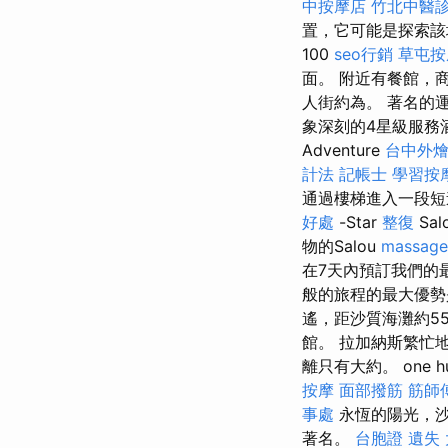
中按摩店
竹北中醫
置，它可能是探索
100
seo行銷
草屯按
面。 附近有餐館，商店
人街約為。 著名的運
象深刻的4星級服務酒店，
Adventure
台中外
計法 記帳士
學習按
通過樓梯進入一段短途
好處
-Star
整復
Sal
物的Salou
massage
在7天內預訂我們的
般的旅程的最大優勢
遙，距沙質海灘約55
館。 拉加納斯繁忙
離只有大約。 one hu
按摩
面部撥筋
筋師
事處
永恆的陽光，沙
著名。
台胞證 遺失