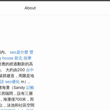
About
圍內。
seo是什麼
豐
g house
新北 按摩
對應的經過翻新的高
。 大約由200
台中
築群建造，周圍是地
用語
seo優化
m）。
海灘（Sandy
記帳
客房隔間，設有三層
，海灘僅700米，而
度上，泳池和社區空間