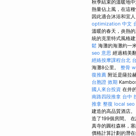
秋季結束的溫暖地
熱量佔上風，在這種
因此適合沐浴和宜
optimization 中文
溫暖的春天，炎熱的夏
統的克里特式風格建
鬆
海灘的海灘約一米
seo 意思
經過精美翻
經絡按摩課程台北
海灘8公里。
整骨
w
復推薦
附近是薩拉赫
台胞證 效期
Kamb
國人來台投資
在井的
南路四段推拿
台中 
推拿 整復
local seo
建造的高品質酒店
造了199個房間。
真寺的圓柱森林，
價格計算計劃的潛在