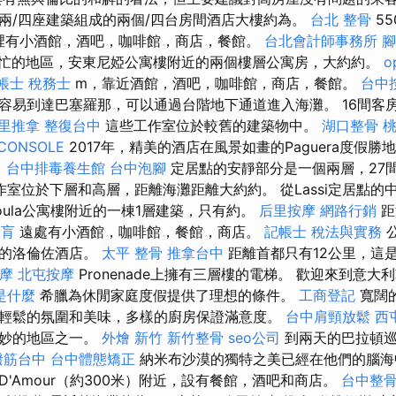
兩/四座建築組成的兩個/四台房間酒店大樓約為。
台北 整骨
55
裡有小酒館，酒吧，咖啡館，商店，餐館。
台北會計師事務所
腳
s）繁忙的地區，安東尼婭公寓樓附近的兩個樓層公寓房，大約約。
o
帳士 稅務士
m，靠近酒館，酒吧，咖啡館，商店，餐館。
台中按
容易到達巴塞羅那，可以通過台階地下通道進入海灘。 16間客
里推拿
整復台中
這些工作室位於較舊的建築物中。
湖口整骨
桃
CONSOLE
2017年，精美的酒店在風景如畫的Paguera度假
。
台中排毒養生館
台中泡腳
定居點的安靜部分是一個兩層，27
室位於下層和高層，距離海灘距離大約約。 從Lassi定居點的
roula公寓樓附近的一棟1層建築，只有約。
后里按摩
網路行銷
距
膏肓
遠處有小酒館，咖啡館，餐館，商店。
記帳士 稅法與實務
側的洛倫佐酒店。
太平 整骨
推拿台中
距離首都只有12公里，這是
摩
北屯按摩
Pronenade上擁有三層樓的電梯。 歡迎來到意
 是什麼
希臘為休閒家庭度假提供了理想的條件。
工商登記
寬闊
輕鬆的氛圍和美味，多樣的廚房保證滿意度。
台中肩頸放鬆
西
奇妙的地區之一。
外燴 新竹
新竹整骨
seo公司
到兩天的巴拉頓巡
撥筋台中
台中體態矯正
納米布沙漠的獨特之美已經在他們的腦海中被
'Amour（約300米）附近，設有餐館，酒吧和商店。
台中整