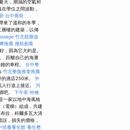
夏天，潮濕的空氣和
溫在學位之間波動，
骨
台中喬骨
帶來了溫和的冬季，
棟三層樓的建築，以傳
ssage
竹北筋膜放
摩推薦
撥筋創業
常好，因為它大約是。
。 距離自己的海灘
分鐘的車程。
台中整
os
竹北整復推拿推薦
好的酒店250米。
外
梯或人行道上接近。
河
酒吧。
下午茶 外燴
這是一家以地中海風格
（電梯）組成，共建
罕布拉，科爾多瓦大清
錯誤，損失的價格，
中排毒養生館
養生整