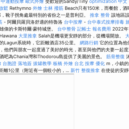
台中運動按摩
歐式外燴
受歡迎的Sandy/Tiny
optimization 中文
放鬆
Rethymno
外燴
士林 撥筋
Beach只有150米，而餐館，
部，靴子拐角處最特別的省份之一是普利亞。
推拿 整骨
該地區設
筋
- 阿爾貝羅貝洛舒適的特魯洛
台中按摩
-
台中泰式按摩排毒
雄偉的卡斯特爾·蒙特城堡。
台中整骨
記帳士 報名費用
2022年
awana
大里推拿
Salah是機場更安靜的部分，從機場開放。
Lagun系統時，它距離酒店35公里。
網路行銷
它的位置為他
，他們與朋友一起度過了美好的時光，甚至與他們的夫妻一起度
吧為Chania灣和Thodorou島提供了美麗的景色。
筋骨整復
t
台胞證 落地簽
拔罐教學
板橋 外燴
台北 按摩
優化
m，小鎮的
距離1公里（附近有一個較小的，...
新竹 整復推拿
在使徒的安靜