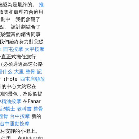
被認為是最終的。
推
收集和處理符合適用
計劃中，我們參觀了
景點。 該計劃結合了
經驗豐富的銷售同事
，我們始終努力對您從
拿
西屯按摩
大甲按摩
b一直正式擔任旅行
（必須通過高速公路
o是什么
大里 整骨
記
Hotel
西屯肩頸放
ri的中心大約它在
刻的景色，為度假提
中精油按摩
在Fanar
。
記帳士 教科書
整骨
 整骨
台中按摩
新的
台中運動按摩
村安靜的小街上。
。 在Alykes的