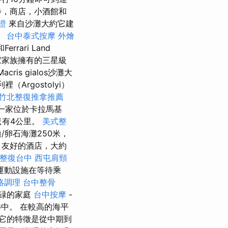
步，商店，小酒館和
證
來自沙灘大約它建
。
台中泰式按摩
外燴
errari Land
家家族擁有的三星級
s gialos沙灘大
Argostolyi）
竹北整復推拿推薦
。 一家位於卡拉馬基
區只有4公里。
美式整
/卵石海灘250米，
- 友好的酒店，大約
整復台中
西屯肩頸
運動設施在等待乘
絡調理
台中整骨
碌的家庭
台中按摩
-
AG中。 在較高的海平
它的特徵是從中期到