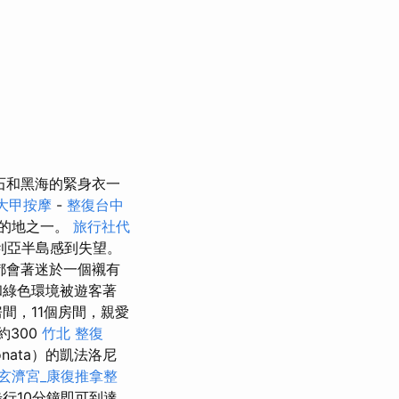
石和黑海的緊身衣一
大甲按摩
-
整復台中
的地之一。
旅行社代
利亞半島感到失望。
都會著迷於一個襯有
和綠色環境被遊客著
房間，11個房間，親愛
約300
竹北 整復
nata）的凱法洛尼
玄濟宮_康復推拿整
步行10分鐘即可到達