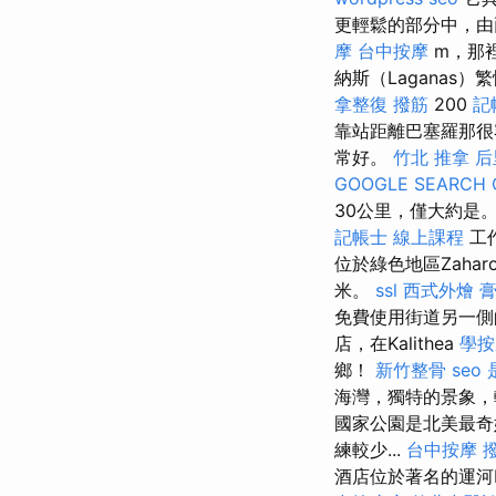
更輕鬆的部分中，由
摩
台中按摩
m，那
納斯（Lagana
拿整復
撥筋
200
記
靠站距離巴塞羅那很
常好。
竹北 推拿
后
GOOGLE SEARCH 
30公里，僅大約是
記帳士 線上課程
工作
位於綠色地區Zaha
米。
ssl
西式外燴
免費使用街道另一
店，在Kalithea
學按
鄉！
新竹整骨
seo
海灣，獨特的景象，
國家公園是北美最
練較少...
台中按摩
酒店位於著名的運河D