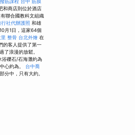
撥筋課程
台中 筋膜
酒吧和商店則位於酒店
有聯合國教科文組織
旅行社代辦護照
和雄
10月1日，這家64個
大里 整骨
台北外燴
在
們的客人提供了第一
過了浪漫的放鬆。
沐浴礫石/石海灘約為
中心約為。
台中喬
部分中，只有大約。