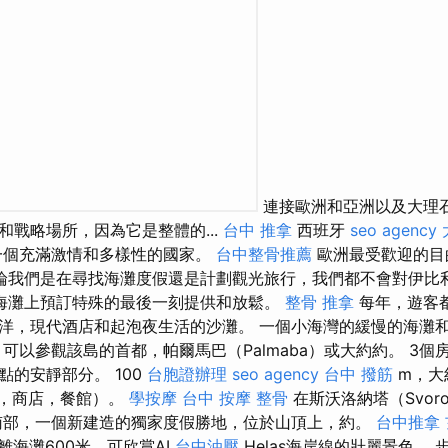
連接歐洲和亞洲以及大理
和戰略場所，因為它是整體的...
台中 推拿
西班牙
seo agency
個充滿激情和多樣性的國家。
台中整骨推薦
歐洲最受歡迎的目
論我們是在尋找海灘度假還是計劃觀光旅行，我們都不會對伊比
海灘上預訂特殊的最後一刻提供和放鬆。
整骨 推拿
每年，遊客
洋，現代酒店和起泡夜生活的沙灘。 一個小海灣的緩慢的海灘
可以參觀該島的首都，帕爾馬巴（Palmaba）或大約約。 3個
點的安靜部分。 100
台胞證辦理
seo agency
台中 撥筋
m，大
，商店，餐館）。
學按摩
台中 按摩 整骨
在斯沃洛納塔（Svoro
a）的南部，一個新建造的獨家度假勝地，位於山頂上，約。
台中推拿
離海灘600米，可欣賞AI
台中油壓
Helas海岸線的壯麗景色。 