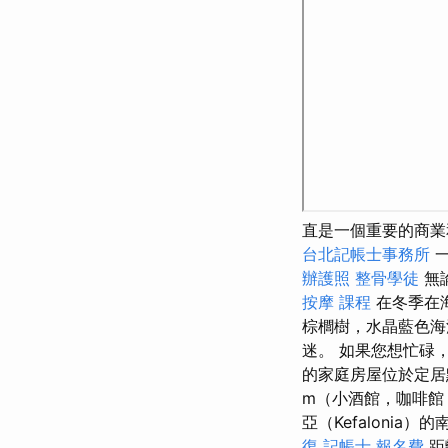
直是一個重要的商業
台北記帳士事務所
一
辦護照
整骨學徒
無
按摩 課程
在冬季在
棕櫚樹，水晶藍色海
迷。 如果您想忙碌，
的家庭房屋位於定居
m（小酒館，咖啡館
亞（Kefaloni
復
記帳士 報名費
距