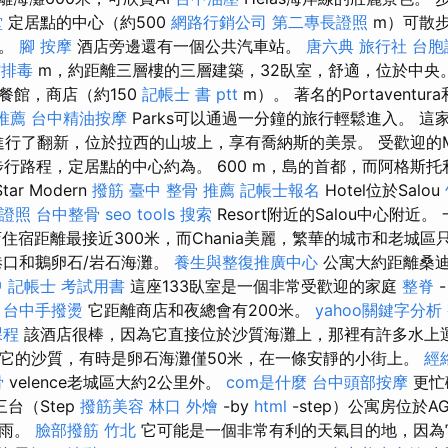
堂
定居點的中心（約500
網路行銷公司
第二專長證照
m）可散
人。
腳 按摩
酒店旁邊還有一個公共汽車站。
唐六典
旅行社 台胞
館排毒
m，約距離三層樓的三層建築，32臥室，舒適，位於中央
餐館，商店（約150
記帳士 書 ptt
m）。 著名的Portaventura和F
推薦
台中精油按摩
Parks可以通過一分鐘的旅行輕鬆進入。 這
進行了翻新，位於拉西的山坡上，享有喬納斯的美景。 受歡迎的Macri
行路程，定居點的中心約為。 600 m，島的首都，而阿格斯托利裡（
ar Modern
撥筋
臺中 整骨 推薦
記帳士報名
Hotel位於Salou
證照
台中整骨
seo tools
搜索
Resort附近的Salou中心附近
的酒店住宿距離最接近300米，而Chania美麗，繁華的城市和老城
口和鵝卵石/岩石海灘。
養生與整復推廣中心
公寓大約距離桑迪
中
記帳士 考試用書
這座133臥室是一個非常受歡迎的家庭
整脊
。
台中手撥燙
它距離商店和夜總會有200米。
yahoo關鍵字分析
課程
該酒店很棒，因為它直接位於沙質海灘上，那裡有許多水上
o距離它的沙質，有時是卵石海灘僅50米，在一條安靜的小街上。
經
骨
velence老城區大約2公里外。
com是什麼
台中頭部按摩
更忙
台（Step
撥筋美容
林口 外燴
-by
html
-step）公寓房位於
降雨。
臉部撥筋 竹北
它可能是一個非常有利的天氣目的地，因為