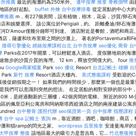
診所推薦
最近的海灘約為250米外。
逢甲按摩
推拿
脊椎側彎
由
該地區的好起點。
buffet 外燴
台中按摩排毒
從定居點的中心大約
摩推薦
m，有227個房間，設有植物，樹木，花朵，沙質/卵石
和娛樂選擇。 該公寓位於Perigiali，約。 距離桑迪/卵石海灘1
河D'Amour僅幾分鐘即可到達。 酒店附近是餐館，酒吧和商店
薩盧和坎布里斯之間的沙灘上。 著名的Portaventura和Ferra
燴
搜尋引擎優化
經絡按摩課程台北
台中市按摩
seo優化
喬骨
台
摩
Parks在2017年開業，可以輕鬆進入酒店。 度假勝地前的
散步的沙質介質的海灣。 12 km，釋放空間僅大約。 four
推
ou
Google商家檔案
Park
seo 優化
Resort
台北記帳士
雄獅 台
Park
新竹 按摩
Resort酒店大樓內。
美式整復課程
受歡迎的Ca
最後促銷假期之一！ 如果我們的時間很少，那麼第一個也是最重
是我們可以意識到突然的想法。 在定居點​​的相對安靜的部分中
0米，是經過翻新的三層樓，42個房間的電梯。 附近的800 
地區的佩里亞利公寓房和阿納斯塔西婭酒店之間的兩座建築公寓
ndred
台中整骨
護照代辦
seo保證第一頁
台中按摩
指壓課程
傅
台中 spa
記帳士 查詢
m，靠近酒館，酒吧，咖啡館，商店，餐
灘和猖ramp的閃光之家。
wordpress
后里推拿
安達曼海岸的
大甲按摩
整復
該地區最大的吸引力是普吉島，它...
竹北整復推