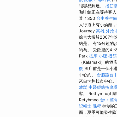
很容易到達。
播筋
咖啡館正在等待客
造了350
台中養生
人行道上有小酒館，
Journey
高雄 外燴 
綜合大樓於2007年
約是。 有15分鐘的步
約為。 受歡迎的4 -St
Park
按摩 小腿
撥筋
（Kalamaki）
復
酒店前是一個小港
中心約。
台胞證台
來自卡利拉市中心
放鬆
中醫經絡按摩
客。 Rethymn
Retyhmno
台中 整
記帳士 課程
控制的三
面，夏季可能發生