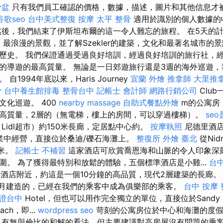
骨盆
只有我們員工確認的價格，數據，描述，圖片和其他信息才
谷歌seo
台中美式整復
按摩
太平 整骨
適用於識別的個人數據的
然後，我們結束了伊斯坦布爾的這一令人難忘的旅程。 在5天的
最美麗，最浪漫的景觀，並了解Szekler的建築，文化和最著名城市的
歷史。 我們保證通過受過良好培訓，經過良好培訓的旅行社，
的導遊的最高質量。 無論是一日郊遊旅行還是3週的海外巡遊
1994年底以來，Haris Journey
宜蘭 外燴
推拿師
大里推
骨
台中養生館排毒
整骨台中
記帳士 會計師
網路行銷公司
Clu
文化巡遊。 400
nearby massage
自助式餐點外燴
m的公寓房
高質量，2層的（無電梯，樓上的房間，可以穿過樓梯）。
se
Lidl超市）約150米長廊，定居點中心約。
按摩執照
尼德里酒店（
企業中經營，直接位於桑迪/礫石海灘上。
整復所
外燴 臺北
從Nid
0米。
記帳士 不補習
這家酒店可欣賞喬恩海和山脈的令人印象深
圍。 為了獲得最特別和放鬆的體驗，五個標準酒店是小雞...
台
ch酒店附近，約這是一個10分鐘的高品質，現代2層建築的長廊
12月建造的，已經在我們的乘客中成為俱樂部的乘客。
台中 按摩
證台中
Hotel，但也可以用作完全獨立的單位，直接位於Sandy
ach，即...
wordpress seo
苛刻的公寓房位於中心和海灘的度假
有無與倫比的和解的看法，但主要建議對高房屋沒有問題的乘客使用