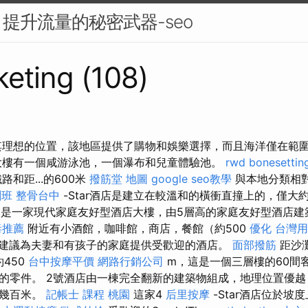
提升流量的秘密武器-seo
eting (108)
其理想的位置，該地區提供了購物和娛樂選擇，而且海洋僅在範
樓有一個咸游泳池，一個瀑布和兒童體驗池。
rwd
bonesettin
和距...的600米
撥筋堂 地圖
google seo教學
與本地分類相
刺班
整骨台中
-Star酒店是建立在較溫和的橫衝直撞上的，僅大約
是一家現代家庭友好型酒店大樓，由5層高的家庭友好型酒店建
毒推薦
附近有小酒館，咖啡館，商店，餐館（約500
優化 台灣
建議為夫妻和有孩子的家庭提供受歡迎的酒店。
面部撥筋
距沙灘
約450
台中按摩平價
網路行銷公司
m，這是一個三層樓的60間
的零件。 2號酒店由一棟完全翻新的建築物組成，地理位置優越
有幾百米。
記帳士 課程 桃園
這家4
后里按摩
-Star酒店位於坡