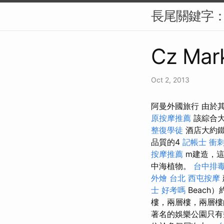
長尾關鍵字：
Cz Mark
Oct 2, 2013
阿曼外國旅行 由於
原按摩推薦
該綜合大
整復學徒
酒店大約鐵路
品質的4
記帳士 衝
按摩推薦
m建造，這
中海植物。
台中排
外燴 台北
西屯按摩
士 好考嗎
Beach）
樓，兩層樓，兩層樓
著名的娛樂公園只