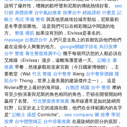
說明了爆炸性，嘈雜的歡呼聲和尼斯的傳統熱情好客。
seo
行銷
身體按摩
台中氣結推拿
按摩台中
經絡課程
什麼是
記
帳士 考試 準備
整骨
與其他里維埃拉城市類似，尼斯最初
是冬季度假勝地。 這是我們可以在精彩雜誌中閱讀的地
方。
整復
撥筋
如果沒有別的，Eivissa是著名的。
massage
台胞證台中
人們只是去島上的首都告訴他們他們
處在這個令人興奮的地方。
google關鍵字排名
烏日按摩
台中 整復
養生整復推廣中心
幾乎每個拜訪您的人都必須在
艾維薩（Eivissa）漫步，遠離海灘度過一天。
記帳士 書
推薦
早餐，然後參觀前皇家宮殿（今日國家博物館），主
要教堂（Wat
竹北 整復
台中整脊
Xieng
台中整骨價錢
撥
筋台中
Thong，世界上最美麗的建築傑作之一）。 這是
Riviera歷史上最好的海岸線。
台胞證 桃園
台中 整骨
摩納
哥至少扮演著與尼斯的角色相同的角色，芒頓在開發開始時
贏得了名聲。
竹北整復推拿推薦
海岸線通常是如此陡峭而
狂野，以至於走上它的道路壯觀，他們在全球範圍內的名字
是“
記帳士 函授
Corniche”。
seo company
腳 按摩
學習
按摩
台中體態矯正
台中排毒推薦
在最陡峭的部分的底部，