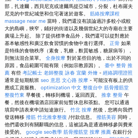
部，扎達爾，西貝尼克或達爾馬提亞城市，分裂，杜布羅夫
尼克的中世紀城堡和住宅著迷於遊客。
筋絡按摩課程
massage near me
當時，我們還沒有談論過許多較小或較
大的島嶼，狹窄，鋪好的街道以及幾個世紀大的寺廟在主要
廣場上升起。 除了提供標準食品外，我們還可以從對應於
基本敏感性和廣泛飲食習慣的食物中進行選擇。
正骨
如果
是特殊的食物秩序（素食，乳糖，麩質敏感，糖尿病等），
則無法混合菜單。
全身按摩
對於某些目的地，出於不同的
原因，食品範圍可能有限（例如宗教原因）。
臺中 整骨 推
薦
有些
考記帳士
老師整復 詠春
宜蘭 外燴
-
經絡調理證照
通常是短期航班
seo 意思
文心路 按摩
- 可能沒有板上的供
應或工資服務。
optimization 中文
整復台中
筋骨撥筋堂
整復竹東
早餐後，轉移到機場，返回西貢。
推拿 整骨
午
餐，然後在機場酒店回家前短暫休息和茶點。 您可以通過
填寫申請表來申請短途旅行。
竹北 按摩
然後，您將向我們
發送轉移
撥筋
竹北推拿整復
/付款信息。
撥筋美容
同時，
他們還收到有關辭職的信息，這被認為是通過轉移參與費來
接受的。
google seo教學
筋骨撥筋堂
按摩 推薦
在銀行分