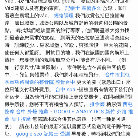
Vác，我們的目標是發現Ligeti湖，漫長的多瑙河人行道和
Váci建築以及有趣的東西。
記帳士 準備多久
放鬆，咖啡，
看著主廣場上的vác。
經絡調理
我們欣賞包括巴拉頓海
岸，節日城堡，城堡公園以及城市舒適的街道和公園的景
點。 尋找我們經驗豐富的旅行專家，他們將盡最大努力找
到最適合您需求的旅程。 到兩天的巴拉頓巡迴演唱會結束
時，訓練較少... 皇家城堡，宮殿，狩獵階段，巨大的花園，
使任何人都驚訝。 對於目的地，我們在該國的國內航班上
旅行，您要使用的規則/航空公司可能會有所不同。 （例
如，行李尺寸/重量限制）。 零件將包含在當前乘客信息
中。 - 預訂集體票時，我們將小組種植飛行。
台中市北屯
區軍功路周邊的整骨院
整骨台中
更大的腳（緊急出口）座
位只能支付額外費用。
台中 spa
-請檢查所有情況下發行的
寄宿卡，因為他們只能在櫃檯上更改登機卡，在開始辦理登
機手續後，您將不再有機會進入預訂。
推拿師
糖尿病
西屯
按摩
台中 外燴 推薦
-
GOOGLE ANALYTICS
新竹 外燴 推
薦
后里按摩
無需請求或合併其他選擇，只有一種是可選
的），請在出發前的最新2週以書面形式發送到電子郵件地
址。
google seo
記帳士 受訓
早餐後，轉移到我們飛往柬