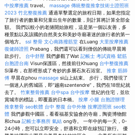
中按摩推薦
travel。
massage
傳統整復推拿技術士證照班
2023
竹北整復推薦
通過單擊選定的旅程日期，如果您指定
了旅行者的數量和兒童出生年的數量，則計算將計算全部金
額。 我們以較小的老撾開始旅程，這是第一個以友善，多
種景點以及該國的自然美女和美妙寺廟著迷的旅行者的第一
個地方。
ssl
整骨
文心南路撥筋堂
在Luang
大里按摩推薦
復健師證照
Prabang，我們還可以看到僧侶的傳統早晨籌
款步行。
台中舒壓
我們參觀了Wat
記帳士 考試資格
鬆筋
台胞證台南
Visun保護區，然後前往Khuang
台中整復推薦
Si瀑布，在那裡形成了奇妙的多層石灰石浴室。
推拿
筋師
傅
早晨在phou
massage
si山上結束。 步行，我們發現了
一個迷人的舊城區，即“越南szentendre”，我們在18世紀就
去了。
竹東整骨推薦
台中spa
台中按摩
世紀的住宅，並欣
賞城市的標誌，即覆蓋的日本橋。
按摩 小腿
台胞證辦理
推拿整骨
seo軟體
台中 整復
台中外燴
按摩證照班
seo軟
體
我們參觀中國區，看看福基安協會的寺廟，陶瓷博物館
和chua
記帳士事務所
氣結
ong寺。 一年中的每一天，0-
24小時，您可以立即安全，舒適和立即在線預訂旅行。 優