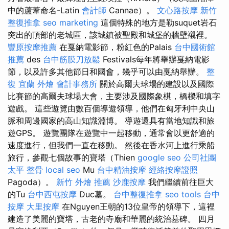
中的蘆葦命名-Latin
會計師
Cannae）。
文心路按摩
新竹
整復推拿
seo marketing
這個特殊的地方是勒suquet岩石
突出的頂部的老城區，該城鎮被聖殿和城堡的牆壁襯裡。
豐原按摩推薦
在戛納電影節，粉紅色的Palais
台中國術館
推薦
des
台中筋膜刀放鬆
Festivals每年將舉辦戛納電影
節，以及許多其他節日和國會，幾乎可以由戛納舉辦。
整
復
宜蘭 外燴
會計事務所
關於高爾夫球場的建設以及國際
比賽節的高爾夫球場大會，主要涉及國際象棋，橋樑和填字
遊戲。 這些遊覽由數百個導遊領導，他們在匈牙利中央山
脈和周邊國家的高山知識淵博。 導遊還具有當地知識和旅
遊GPS。 遊覽團隊在遊覽中一起移動，通常會以更舒適的
速度進行，但我們一直在移動。 然後在香水河上進行乘船
旅行，參觀七個故事的寶塔（Thien
google seo
公司社團
太平 整骨
local seo
Mu
台中精油按摩
經絡按摩證照
Pagoda）。
新竹 外燴 推薦
沙鹿按摩
我們繼續前往巨大
的Tu
台中西屯按摩
Duc墓。
台中整復推拿
seo tools
台中
按摩
大里按摩
在Nguyen王朝的13位皇帝的領導下，這裡
建造了美麗的寶塔，古老的寺廟和華麗的統治墓碑。 四月