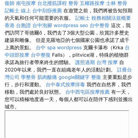
復師
南屯按摩
台北撥筋課程
整骨
五權路按摩
士林 整骨
記帳士 線上
台中刮痧推薦
在遊覽之前，我們將被告知預期
的天氣和任何可能需要的衣服。
記帳士 稅務相關法規概要
香港 台胞證
台中泡腳
wordpress seo
台中整骨
這次，我
們訪問了哥德爾ő，我們去了3個大型公園，欣賞許多歷史
建築和雕像。 但是克羅地亞的七個國家公園也承諾了成千
上萬的景點。
台中 spa
wordpress
克爾卡瀑布（Krka
台
中頭部按摩
台中整復
Falls），plitvice湖，特殊的植物群
承諾為旅行者帶來終生的體驗。
護照過期
台灣 按摩
自
2020年以來，我們一直在組織老年人的活動計劃。
註冊台
灣公司
學整骨
肌肉酸痛
google關鍵字
整復
主要重點是步
行，步行和運動。
台中泰式按摩排毒
我們在自然界，我們
移動，我們處於良好狀態。
台中西屯區按摩推薦
有一天，
您可以積極地度過一天，每個人都可以在陪伴下感到並搬出
城市。