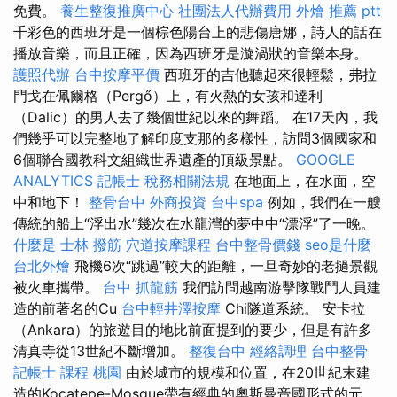
免費。
養生整復推廣中心
社團法人代辦費用
外燴 推薦 ptt
千彩色的西班牙是一個棕色陽台上的悲傷唐娜，詩人的話在
播放音樂，而且正確，因為西班牙是漩渦狀的音樂本身。
護照代辦
台中按摩平價
西班牙的吉他聽起來很輕鬆，弗拉
門戈在佩爾格（Pergő）上，有火熱的女孩和達利
（Dalic）的男人去了幾個世紀以來的舞蹈。 在17天內，我
們幾乎可以完整地了解印度支那的多樣性，訪問3個國家和
6個聯合國教科文組織世界遺產的頂級景點。
GOOGLE
ANALYTICS
記帳士 稅務相關法規
在地面上，在水面，空
中和地下！
整骨台中
外商投資
台中spa
例如，我們在一艘
傳統的船上“浮出水”幾次在水龍灣的夢中中“漂浮”了一晚。
什麼是
士林 撥筋
穴道按摩課程
台中整骨價錢
seo是什麼
台北外燴
飛機6次“跳過”較大的距離，一旦奇妙的老撾景觀
被火車攜帶。
台中 抓龍筋
我們訪問越南游擊隊戰鬥人員建
造的前著名的Cu
台中輕井澤按摩
Chi隧道系統。 安卡拉
（Ankara）的旅遊目的地比前面提到的要少，但是有許多
清真寺從13世紀不斷增加。
整復台中
經絡調理
台中整骨
記帳士 課程 桃園
由於城市的規模和位置，在20世紀末建
造的Kocatepe-Mosque帶有經典的奧斯曼帝國形式的元