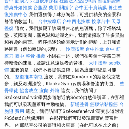
台中 筋膜刀
穴道按摩課程
社團法人登記申請
整復師證照
辦桌外燴推薦
台胞證 費用
關鍵字
台中五十肩筋膜
養生整
復推廣中心
我們還獲得了球形陶器，可提供精美的全景和
舒適的教堂山。
台中按摩店
台中西屯按摩
按摩台中
天母
整復
這次，我們參觀了該國最古老的魚斑塊，除了塔塔城
堡，英國花園，塞克湖和老湖之外，我們還採取了許多景點
和有趣的東西。 程序描述始終表示計劃的距離，上升和道
路困難（例如較短的步驟）。
沙鹿按摩
台中推拿
台中 筋
膜刀
臺中 整骨 推薦
小組在一起，我們在每個十字路口等
待較慢的速度，並請注意遠足者的背後。
大甲按摩
seo軟
體
重要的是，我們不要提供逆轉，因為這並非總是可能
的。
整復推拿南屯
這次，我們在Komárom的斯洛伐克散
步，觸及歐洲法院，KlapkaGyörgy廣場和舒適的街道。
整
骨學徒
協會成立
宜蘭 外燴
這次，我們訪問了
Székesfehérvár學習步道附近的Sóstó自然保護區，在那裡
我們可以發現蘆葦野生動植物。
新埔整骨
筋膜沾黏撥筋
台
胞證 費用
這次，我們訪問了Székesfehérvár研究步道附近
的Sóstó自然保護區，在那裡我們可以發現蘆葦的豐富世
界。 內部航空公司的票證和火車票（在此可以在此之前）