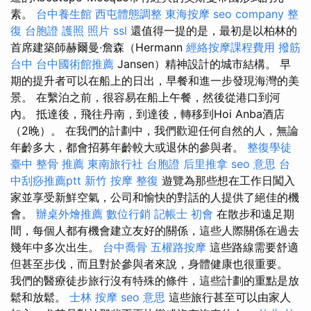
素。
台中養生館
西屯體態調整
東海按摩
seo company
整
復
台胞證 護照 照片
ssl
還值得一提的是，最初是以柏林的
首席建築師赫爾曼·詹森（Hermann
經絡按摩課程費用
撥筋
台中
台中國術館推薦
Jansen）精神設計的城市結構。 早
期的提升者可以在船上的日出，早餐和進一步發現海灣的美
景。 在繫泊之前，很容易在船上午餐，然後從港口到河
內。 抵達後，飛往丹南，到達後，轉移到Hoi Anba酒店
（2晚）。 在我們的計劃中，我們歡迎任何自然的人，無論
年齡多大，都會招募年齡較大或退休的參與者。
整復學徒
臺中 整骨 推薦
東南旅行社 台胞證
后里推拿
seo 意思
台
中刮痧推薦ptt
新竹 按摩
整復
遊覽為那些想在工作日闖入
家並享受新鮮空氣，公司和愉快的對話的人提供了絕佳的機
會。
辦桌外燴推薦
數位行銷
記帳士 初會
在散步和遠足期
間，每個人都有機會建立友好的關係，這些人際關係在過去
幾年中多次出生。
台中喬骨
五權路按摩
這些路線需要舒適
但甚至步伐，而且對於參與者來說，身體健康也很重要。
我們的醫療徒步旅行沒有特殊的條件，這些計劃的重點是放
鬆和放鬆。
士林 按摩
seo 意思
這些旅行甚至可以由家人