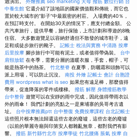
迴演出。
外燴推薦
seo marketing
天母 撥筋
數位行銷
台
中養生館
它還介紹了該地區的國家價值觀和傳統，而它也
置於較大城市的“影子”中最親密的村莊。 入場費的40％，
在預訂時支付。 在開始30天的情況下，應支付總金額。 公
共汽車旅行，提供早餐，旅行保險，上市計劃和導遊的8晚
住宿。 大多數遊覽足以容納舒適但不散發的城市鞋子，遠
足鞋或徒步旅行的靴子。
記帳士 稅法與實務
中清路 按摩
后里按摩
腳步旅行中可能有泥土，或者值得帶偽裝。
台中
肩頸放鬆
在冬季，需要分層的溫暖衣服，手套，帽子，可
能是熱茶中的熱茶。
竹北整脊
在夏季，防曬霜和頭飾可以
派上用場，可以防止沉沒。
南投 外燴
記帳士 會計
台胞證
費用
wordpress
what is seo
如果您有遠足棒，那麼值得
帶來，促進降落的零件或樓梯。
撥筋 解壓
身體撥筋教學
台中整骨
遊覽可以在安靜的雨中完成，因此值得帶雨衣以
外的雨傘！ 我們計劃的亮點之一是柬埔寨的吳哥考古遺
址。
台中按摩推薦ptt
台中整復
免費按摩課程
台北記帳士
這些照片根本無法歸還這些古老的廢墟，這些古老的廢墟
（以前的華麗寺廟與印第安人都雜亂無章，都對我們有影
響。
撥筋 新竹縣竹北市
按摩學徒
竹北腰痛
脹氣 按摩
自