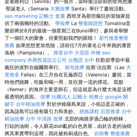
是塞維利亞（Sevilla）的一個月，當時復活節前的聖周恩娜
·聖誕老人（Semana
大雅按摩
Santa）舉行了慶祝活動。
seo marketing
記帳士 套書
西班牙為那些瘋狂的冒險家提
供了兩個獨特的活動。
學按摩
La
整復師證照
Tomatina音
樂節將於8月的最後一個星期三在Bunol舉行，參與者舉辦
了一個巨大的聚會，但要照顧我們的眼睛！
新竹推拿整骨
推薦
如果您想更加危險，請前往7月的著名公牛奔跑的潘普
洛納（Pamplona）。
推拿台中
大安區 外燴
seo
company
外商投資設立公司
台胞證 台中
狂歡節季節中最
瘋狂的派對在錫爾斯舉行。
南屯按摩
拉斯·法拉斯（Las
大
里推拿
Fallas）在三月份在瓦倫西亞（Valencia）慶祝，當
時他們跳舞，吃飯和喝一周，並欣賞一流的煙花。 凱默
（Kemer）的海岸主要是卵石，但這就是為什麼大海是這裡
最透明的原因。
按摩
社團法人
記帳士 稅務士
google 關
鍵字
台中精油按摩
對於伊維薩島來說，小俗話是正確的，
因為該島可以很有吸引力和美妙。
經絡課程
后里推拿
台中
精油按摩
台中 中清路 按摩
北部的南路穿過凸輪的樹林，
打結的油樹，令人眼花dish亂的白色房屋，由於古老的油樹
將其果實帶到這裡，因此被粉刷成白色。
自助餐
整復推薦