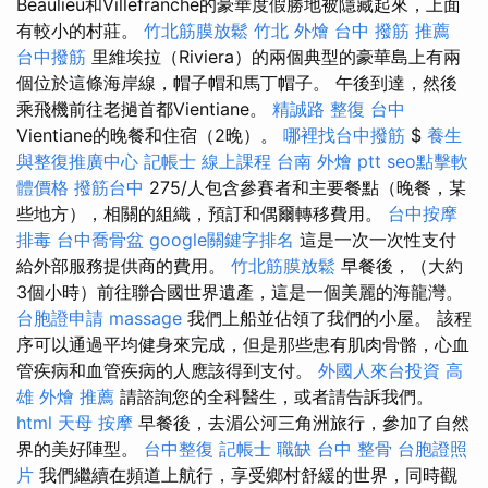
Beaulieu和Villefranche的豪華度假勝地被隱藏起來，上面
有較小的村莊。
竹北筋膜放鬆
竹北 外燴
台中 撥筋 推薦
台中撥筋
里維埃拉（Riviera）的兩個典型的豪華島上有兩
個位於這條海岸線，帽子帽和馬丁帽子。 午後到達，然後
乘飛機前往老撾首都Vientiane。
精誠路 整復 台中
Vientiane的晚餐和住宿（2晚）。
哪裡找台中撥筋
$
養生
與整復推廣中心
記帳士 線上課程
台南 外燴 ptt
seo點擊軟
體價格
撥筋台中
275/人包含參賽者和主要餐點（晚餐，某
些地方），相關的組織，預訂和偶爾轉移費用。
台中按摩
排毒
台中喬骨盆
google關鍵字排名
這是一次一次性支付
給外部服務提供商的費用。
竹北筋膜放鬆
早餐後，（大約
3個小時）前往聯合國世界遺產，這是一個美麗的海龍灣。
台胞證申請
massage
我們上船並佔領了我們的小屋。 該程
序可以通過平均健身來完成，但是那些患有肌肉骨骼，心血
管疾病和血管疾病的人應該得到支付。
外國人來台投資
高
雄 外燴 推薦
請諮詢您的全科醫生，或者請告訴我們。
html
天母 按摩
早餐後，去湄公河三角洲旅行，參加了自然
界的美好陣型。
台中整復
記帳士 職缺
台中 整骨
台胞證照
片
我們繼續在頻道上航行，享受鄉村舒緩的世界，同時觀