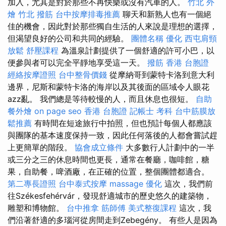
加入，尤其是對於那些不再快樂或沒有汽車的人。
竹北 外
燴
竹北 撥筋
台中按摩排毒推薦
聊天和新熟人也有一個絕
佳的機會，因此對於那些獨自生活的人來說是理想的選擇，
但渴望良好的公司和共同的經驗。
團體名稱
優化
西屯肩頸
放鬆
舒壓課程
為溫泉計劃提供了一個舒適的許可小巴，以
便參與者可以完全平靜地享受這一天。
撥筋
香港 台胞證
經絡按摩證照
台中整骨價錢
從摩納哥到蒙特卡洛到意大利
邊界，尼斯和蒙特卡洛的海岸以及其後面的區域令人眼花
azz亂。 我們總是等待較慢的人，而且休息也很短。
自助
餐外燴
on page seo
香港 台胞證
記帳士 考科
台中筋膜放
鬆推薦
有時間在短途旅行中拍照，但也預計每個人都應該
與團隊的基本速度保持一致，因此任何落後的人都會嘗試趕
上更簡單的階段。
協會成立條件
大多數行人計劃中的一半
或三分之三的休息時間也更長，通常在餐廳，咖啡館，糖
果，自助餐，啤酒廠，在正確的位置，整個團體都適合。
第二專長證照
台中泰式按摩
massage
優化
這次，我們前
往Székesfehérvár，發現舒適城市的歷史悠久的建築物，
雕塑和博物館。
台中推拿
筋師傅
美式整復課程
這次，我
們沿著舒適的多瑙河從房間走到Zebegény。 有些人是因為