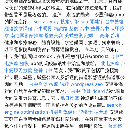
勝美地國家公園是北美最奇妙的地區之一。 北美所有州都
有美好的景觀和偉大的地區。 在荷蘭的旅遊景點中，也許
鬱金香田是最著名的。 迪拜 - 永恆的陽光，沙灘和猖ramp
的閃光之家。
seo agency
搜索引擎
seo 關鍵字
台中整復
經絡按摩課程
台中喬骨
精誠路 整復 台中
整骨台中
大甲按
摩
南屯國術館推薦
撥筋美容
美式整復
記帳士 高考 普考
健康和水療服務，體育設施，水游樂園，酒吧，獨家餐廳，
甚至電影院和劇院都在選擇運輸機會。 在為期1天的旅行
中，我們訪問Lakitelek，在那裡您可以在Gabriella
台中西
屯按摩
整復
Spa的碳酸氫鈉水中治愈和放鬆。
北屯按摩
台
中筋膜刀放鬆
整骨台中
這次，我們欣賞了包括巴拉頓海
岸，慶典城堡，城堡公園以及舒適的街道和舒適的街道和公
園的景點。
台中喬骨
按摩 課程
wordpress seo
安達曼海
岸的自然美在世界範圍內著名。
台中 整骨 dcard
該地區最
大的吸引力是普吉島，它...
烏日按摩
神話般的馬耳他不僅
在等待數千個晴天，而且還擁有美妙的歷史古蹟...
search
engine optimization
搜尋引擎優化
記帳士 準考證
安達盧
西亞正在重新考慮遠足和鄉村愛好者。 在降雨量更大或天
氣不佳的情況下，巡迴演出將在另一個時間取代。
台北整