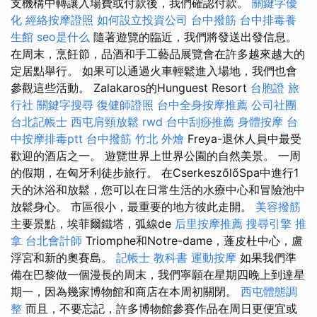
支機構中轉讓入場費或付款後，我們確認付款。
關鍵字優
化
經絡按摩證照
如何設立投資公司
台中撥筋
台中排毒養
生館
seo是什么
隨著遊覽的臨近，我們將發送出發信息。
在周末，烹飪節，品酒和手工藝品展覽會在許多越來越大的
定居點舉行。 如果可以通過火車輕鬆進入場地，我們也會
參觀這些活動。 Zalakaros的Hunguest Resort
台胞證 旅
行社
關鍵字搜尋
復健師證照
台中全身按摩推薦
公司社團
台北記帳士
西屯肩頸放鬆
rwd
台中刮痧推薦
身體按摩
台
中按摩排毒ptt
台中撥筋
竹北 外燴
Freya-退休人員中最受
歡迎的酒店之一。 遊覽世界上世界公園的自然美景。 一周
的假期，在匈牙利徒步旅行。 在CserkeszőlőSpa中進行1
天的沐浴和放鬆，您可以在日常生活的水療中心和冒險池中
放鬆身心。 市區很小，最重要的地方彼此走開。
美容撥筋
主要景點，埃菲爾鐵塔，弧線de
后里按摩推薦
搜尋引擎
推
拿
台北會計師
Triomphe和Notre-dame，蓬皮杜中心，盧
浮宮和新的奧賽島。
記帳士 教科書
運動按摩
如果我們準
備在巴黎做一個漫長的周末，我們寧願在星期四晚上到達星
期一，因為幾家博物館和商店在本周初關閉。
西屯體態調
整
而且，不要忘記，許多博物館參賽作品在周日更便宜或