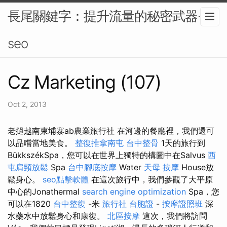
長尾關鍵字：提升流量的秘密武器-
seo
Cz Marketing (107)
Oct 2, 2013
老撾越南柬埔寨ab農業旅行社 在河邊的餐廳裡，我們還可
以品嚐當地美食。
整復推拿南屯
台中整骨
1天的旅行到
BükkszékSpa，您可以在世界上獨特的構圖中在Salvus
西
屯肩頸放鬆
Spa
台中腳底按摩
Water
天母 按摩
House放
鬆身心。
seo點擊軟體
在這次旅行中，我們參觀了大平原
中心的Jonathermal
search engine optimization
Spa，您
可以在1820
台中整復
-米
旅行社 台胞證
-
按摩證照班
深
水藥水中放鬆身心和康復。
北區按摩
這次，我們將訪問