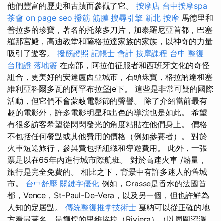
他們豐富的歷史和古蹟而參觀了它。
按摩店
台中按摩spa
茶會
on page seo
撥筋
筋膜
搜尋引擎
新北 按摩
馬德里和
普拉多的珍寶，著名的托萊多刀片，加泰羅尼亞首都，巴塞
羅那宮殿，高迪教堂和薩格拉達家族的家族，以神奇的力量
吸引了遊客。
撥筋證照
記帳士 會計
按摩課程
台中 整復
台胞證 落地簽
在南部，阿拉伯征服者和西班牙文化的奇怪
組合，更美好的安達盧西亞城市，石頭珠寶，格拉納達和塞
維利亞科爾多瓦的阿罕布拉堡je下。 這些是非常可疑的國際
活動，但它們不會蒙蔽電影節的聲譽。 除了介紹當前最有
趣的電影外，許多電影明星和出色的導演也是如此。 希望
有很多訪客希望從閃閃發光的角度粘貼在他們身上。 價格
不包括任何餐點或其他費用的價格（例如參賽者）。 對於
火車短途旅行，參與費包括組織和導遊費用。 此外，一張
票足以在65年內進行城市際航班。 對於高速火車 /熱量，
旅行是完全免費的。 相比之下，背景中有許多迷人的舊城
市。
台中舒壓
關鍵字優化
例如，Grasse是香水的法國首
都，Vence，St-Paul-De-Vera，以及另一個，但也許鮮為
人知的定居點。
傳統整復推拿技術士
戛納可以從正確的地
方看最著名，最輝煌的里維埃拉（Riviera）（以周圍沼澤