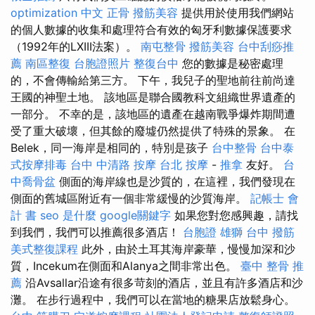
optimization 中文
正骨
撥筋美容
提供用於使用我們網站
的個人數據的收集和處理符合有效的匈牙利數據保護要求
（1992年的LXIII法案）。
南屯整骨
撥筋美容
台中刮痧推
薦
南區整復
台胞證照片
整復台中
您的數據是秘密處理
的，不會傳輸給第三方。 下午，我兒子的聖地前往前尚達
王國的神聖土地。 該地區是聯合國教科文組織世界遺產的
一部分。 不幸的是，該地區的遺產在越南戰爭爆炸期間遭
受了重大破壞，但其餘的廢墟仍然提供了特殊的景象。 在
Belek，同一海岸是相同的，特別是孩子
台中整骨
台中泰
式按摩排毒
台中 中清路 按摩
台北 按摩
-
推拿
友好。
台
中喬骨盆
側面的海岸線也是沙質的，在這裡，我們發現在
側面的舊城區附近有一個非常緩慢的沙質海岸。
記帳士 會
計 書
seo 是什麼
google關鍵字
如果您對您感興趣，請找
到我們，我們可以推薦很多酒店！
台胞證 雄獅
台中 撥筋
美式整復課程
此外，由於土耳其海岸豪華，慢慢加深和沙
質，Incekum在側面和Alanya之間非常出色。
臺中 整骨 推
薦
沿Avsallar沿途有很多苛刻的酒店，並且有許多酒店和沙
灘。 在步行過程中，我們可以在當地的糖果店放鬆身心。