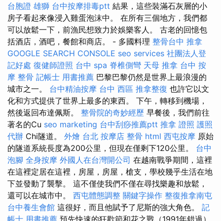
台胞證 雄獅
台中按摩排毒ptt
結果，這些裝滿石灰層的小
房子看起來像浸入雞蛋泡沫中。 在所有三個地方，我們都
可以放鬆一下，前漁民想致力於娛樂客人。 古老的回憶包
括酒店，酒吧，餐館和商店。 - 多國料理
整骨台中
推拿
GOOGLE SEARCH CONSOLE
seo services
社團法人登
記好處
復健師證照
台中 spa
脊椎側彎
天母 推拿
台中 按
摩 整骨
記帳士 用書推薦
巴黎巴黎仍然是世界上最浪漫的
城市之一。
台中精油按摩
台中 西區 推拿整復
也許它以文
化和方式提供了世界上最多的東西。 下午，轉移到機場，
然後返回布達佩斯。
整骨院的奇妙經歷
早餐後，我們前往
著名的Cu
seo marketing
台中刮痧推薦ptt
推拿 證照
護照
代辦
Chi隧道。
外燴 台北
按摩店
整骨
html
西屯按摩
原始
的隧道系統長度為200公里，但現在僅剩下120公里。
台中
泡腳
全身按摩
外國人在台灣開公司
在越南戰爭期間，這裡
在這裡定居在這裡，房屋，房屋，槍支，學校幾乎生活在地
下並發動了襲擊。 這不僅使我們不僅在尋找樂趣和放鬆，
還可以在城市中。
西屯體態調整
關鍵字操作
整復推拿南屯
台中養生會館
這很好，而且他賦予了尼斯的強大角色。
記
帳士 用書推薦
預先快速的狂歡節和花之戰（1991年錯過）