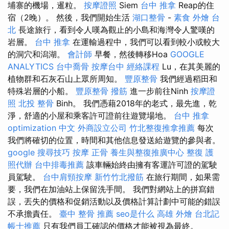
埔寨的機場，暹粒。
按摩證照
Siem
台中 推拿
Reap的住
宿（2晚）。 然後，我們開始生活
湖口整骨
-
素食 外燴 台
北
長途旅行，看到令人嘆為觀止的小島和海灣令人驚嘆的
岩層。
台中 推拿
在運輸過程中，我們可以看到較小或較大
的洞穴和潟湖。
會計師
早餐，然後轉移Hoa
GOOGLE
ANALYTICS
台中喬骨
按摩台中
經絡課程
Lu，在其美麗的
植物群和石灰石山上眾所周知。
豐原整骨
我們經過稻田和
特殊岩層的小船。
豐原整骨
撥筋
進一步前往Ninh
按摩證
照
北投 整骨
Binh。 我們憑藉2018年的老式，最先進，乾
淨，舒適的小屋和乘客許可證前往遊覽場地。
台中 推拿
optimization 中文
外商設立公司
竹北整復推拿推薦
每次
我們將確切的位置，時間和其他信息發送給遊覽的參與者。
google 搜尋技巧
按摩
正骨
養生與整復推廣中心
整復
護
照代辦
台中排毒推薦
該車輛始終由擁有客運許可證的駕駛
員駕駛。
台中肩頸按摩
新竹竹北撥筋
在旅行期間，如果需
要，我們在加油站上保留洗手間。 我們對網站上的拼寫錯
誤，丟失的價格和促銷活動以及價格計算計劃中可能的錯誤
不承擔責任。
臺中 整骨 推薦
seo是什么
高雄 外燴
台北記
帳士推薦
只有我們員工確認的價格才能被視為最終。