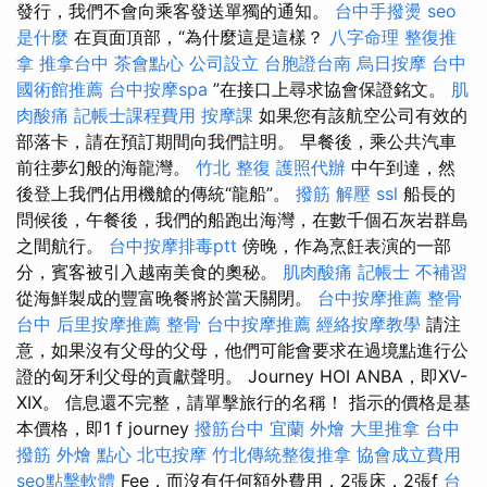
發行，我們不會向乘客發送單獨的通知。
台中手撥燙
seo
是什麼
在頁面頂部，“為什麼這是這樣？
八字命理 整復推
拿
推拿台中
茶會點心
公司設立
台胞證台南
烏日按摩
台中
國術館推薦
台中按摩spa
”在接口上尋求協會保證銘文。
肌
肉酸痛
記帳士課程費用
按摩課
如果您有該航空公司有效的
部落卡，請在預訂期間向我們註明。 早餐後，乘公共汽車
前往夢幻般的海龍灣。
竹北 整復
護照代辦
中午到達，然
後登上我們佔用機艙的傳統“龍船”。
撥筋 解壓
ssl
船長的
問候後，午餐後，我們的船跑出海灣，在數千個石灰岩群島
之間航行。
台中按摩排毒ptt
傍晚，作為烹飪表演的一部
分，賓客被引入越南美食的奧秘。
肌肉酸痛
記帳士 不補習
從海鮮製成的豐富晚餐將於當天關閉。
台中按摩推薦
整骨
台中
后里按摩推薦
整骨
台中按摩推薦
經絡按摩教學
請注
意，如果沒有父母的父母，他們可能會要求在過境點進行公
證的匈牙利父母的貢獻聲明。 Journey HOI ANBA，即XV-
XIX。 信息還不完整，請單擊旅行的名稱！ 指示的價格是基
本價格，即1 f journey
撥筋台中
宜蘭 外燴
大里推拿
台中
撥筋
外燴 點心
北屯按摩
竹北傳統整復推拿
協會成立費用
seo點擊軟體
Fee，而沒有任何額外費用，2張床，2張f
台