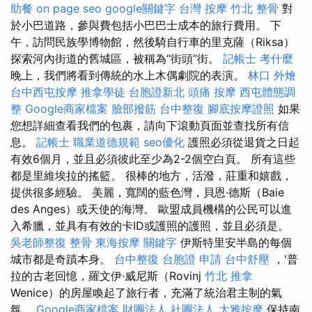
助餐
on page seo
google關鍵字
台灣 按摩
竹北 整骨
對
於小巴道路，參與費包括小巴巴士成本的旅行費用。 下
午，訪問民族學博物館，然後騎自行車的里克薩（Riksa）
探索河內街道的舊城區，被稱為“街頭”街。
記帳士 考什麼
晚上，我們將看到傳統的水上木偶劇院的表演。
林口 外燴
台中西屯按摩
推拿學徒
台胞證新北
頭痛 按摩
西屯體態調
整
Google商家檔案
臉部撥筋
台中整復
腳底按摩證照
如果
您想詳細查看我們的包裹，請向下滾動頁面並查找所有信
息。
記帳士 職業道德規範
seo優化
護照必須從退貨之日起
有效6個月，並且必須彼此至少為2-2個空白頁。 所有這些
都是里維埃拉的搖籃。 很棒的地方，活潑，莊重和嬉戲，
提供很多經驗。 美麗，寬闊的藍色灣，貝恩·德斯（Baie
des Anges）或天使的海灣。 歐盟成員機構的公民可以進
入希臘，並具有有效的卡ID或護照的護照，並且必須是。
吳老師整復
整骨
東海按摩
關鍵字
伊斯特里安半島的每個
城市都是奇蹟本身。
台中整復
台胞證 申請
台中舒壓
，'普
拉的古老回憶，羅文伊·威尼斯（Rovinj
竹北 推拿
Wenice）的房屋喚起了旅行者，充滿了統治君主制的氣
氛。
Google商家檔案
財團法人 社團法人
大雅按摩
保持南