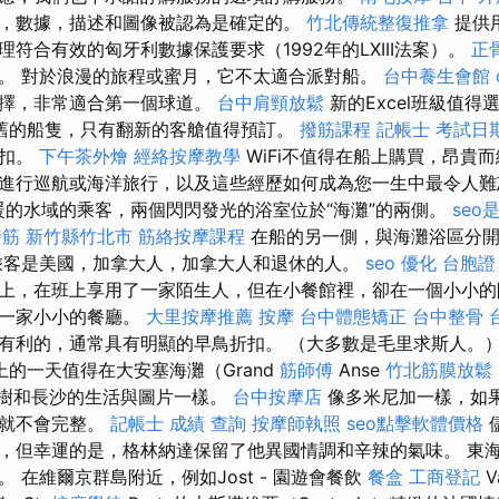
，數據，描述和圖像被認為是確定的。
竹北傳統整復推拿
提供
符合有效的匈牙利數據保護要求（1992年的LXIII法案）。
正
名字。 對於浪漫的旅程或蜜月，它不太適合派對船。
台中養生會館
選擇，非常適合第一個球道。
台中肩頸放鬆
新的Excel班級值
舊的船隻，只有翻新的客艙值得預訂。
撥筋課程
記帳士 考試日
折扣。
下午茶外燴
經絡按摩教學
WiFi不值得在船上購買，昂貴
進行巡航或海洋旅行，以及這些經歷如何成為您一生中最令人
的水域的乘客，兩個閃閃發光的浴室位於“海灘”的兩側。
seo
撥筋 新竹縣竹北市
筋絡按摩課程
在船的另一側，與海灘浴區分開
乘客是美國，加拿大人，加拿大人和退休的人。
seo 優化
台胞證
上，在班上享用了一家陌生人，但在小餐館裡，卻在一個小小的
是一家小小的餐廳。
大里按摩推薦
按摩
台中體態矯正
台中整骨
有利的，通常具有明顯的早鳥折扣。 （大多數是毛里求斯人。
上的一天值得在大安塞海灘（Grand
筋師傅
Anse
竹北筋膜放鬆
棕櫚樹和長沙的生活與圖片一樣。
台中按摩店
像多米尼加一樣，如
達就不會完整。
記帳士 成績 查詢
按摩師執照
seo點擊軟體價格
，但幸運的是，格林納達保留了他異國情調和辛辣的氣味。 東
 在維爾京群島附近，例如Jost - 園遊會餐飲
餐盒
工商登記
V