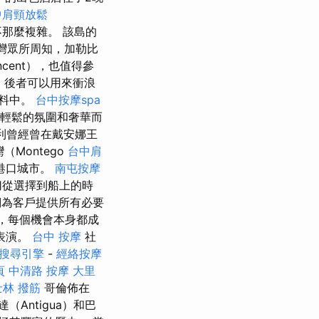
中肩頸放鬆
那麼複雜。 該島的
bou灣眾所周知，加勒比
ncent），也值得參
y，後者可以用來衝浪
香料中。
台中按摩spa
其輕鬆的氛圍和奢華而
利曾經曾在戴安娜王
（Montego
台中肩
港口城市。
南屯按摩
切從選擇到船上的時
們為客戶提供所有必要
，每個機會本身都成
表演。
台中 按摩
社
搜尋引擎
-
經絡按摩
頁
中清路 按摩
大里
士林 撥筋
哥倫佈在
（Antigua）和巴