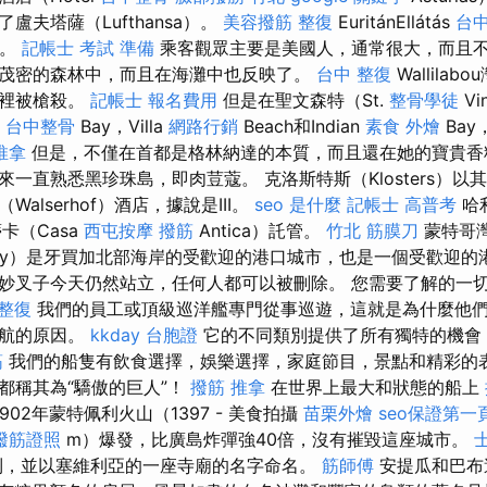
盧夫塔薩（Lufthansa）。
美容撥筋
整復
EuritánEllátás
台
át。
記帳士 考試 準備
乘客觀眾主要是美國人，通常很大，而且不
茂密的森林中，而且在海灘中也反映了。
台中 整復
Wallila
這裡被槍殺。
記帳士 報名費用
但是在聖文森特（St.
整骨學徒
Vi
台中整骨
Bay，Villa
網路行銷
Beach和Indian
素食 外燴
Ba
推拿
但是，不僅在首都是格林納達的本質，而且還在她的寶貴
一直熟悉黑珍珠島，即肉荳蔻。 克洛斯特斯（Klosters）以
alserhof）酒店，據說是III。
seo 是什麼
記帳士 高普考
哈
卡（Casa
西屯按摩
撥筋
Antica）託管。
竹北 筋膜刀
蒙特哥灣
ay）是牙買加北部海岸的受歡迎的港口城市，也是一個受歡迎的
妙叉子今天仍然站立，任何人都可以被刪除。 您需要了解的一
 整復
我們的員工或頂級巡洋艦專門從事巡遊，這就是為什麼他
巡航的原因。
kkday 台胞證
它的不同類別提供了所有獨特的機會
筋
我們的船隻有飲食選擇，娛樂選擇，家庭節目，景點和精彩的
都稱其為“驕傲的巨人”！
撥筋
推拿
在世界上最大和狀態的船上
902年蒙特佩利火山（1397 - 美食拍攝
苗栗外燴
seo保證第一
撥筋證照
m）爆發，比廣島炸彈強40倍，沒有摧毀這座城市。
看到，並以塞維利亞的一座寺廟的名字命名。
筋師傅
安提瓜和巴布達