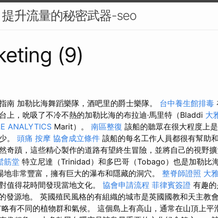
提升流量的秘密武器-seo
eting (9)
指南 加勒比海舞蹈樂隊，酒吧里的爵士樂隊。
台中養生館排毒
上，吮吸了不冷不熱的加勒比海的布拉迪·馬里特（Bladdi
大
E ANALYTICS
Marit）。
南區整復
該船的聽眾在很大程度上是
很少。
頭痛 按摩
協會成立條件
該船的每名工作人員都很有幫助和
然奇蹟，這些精心製作的道路有望終生冒險，並將自己的視野擴
鬆筋堂
特立尼達（Trinidad）和多巴哥（Tobago）也是加勒
場地非常豐富，擁有巨大的瀑布和隱藏的洞穴。
整脊師證照
大
絕對值得花時間發現當地文化。
協會申請流程
菲律賓簽證
有趣的是
樂流派的發源地。 英國殖民風格的有組織的城市是英國國教和天主教
有略有不同的植物群和氣候。 這個島上有高山，通常在山頂上平