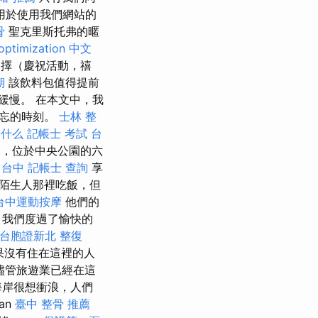
用於使用我們網站的
骨
聖克里斯托弗的暱
optimization 中文
得選擇（慶祝活動，禧
期
該飲料包值得提前
而緩慢。 在本文中，我
難忘的時刻。
士林 整
是什么
記帳士 考試
台
，位於中央公園的六
 台中
記帳士 查詢
享
陌生人那裡吃飯，但
台中運動按摩
他們的
）我們度過了愉快的
台胞證新北
整復
果沒有住在這裡的人
儘管旅遊業已經在這
海岸很想衝浪，人們
an
臺中 整骨 推薦