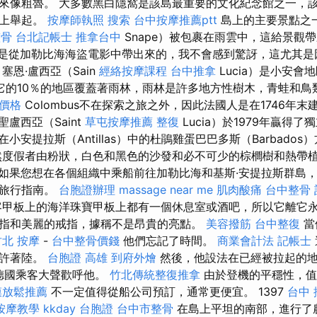
來像粗魯。 大多數黑白隱窩是該島最重要的文化紀念館之一，該
坡上舉起。
按摩師執照
搜索
台中按摩推薦ptt
島上的主要景點之一
整骨
台北記帳士
推拿台中
Snape）被包裹在雨雲中，這給景觀
是從加勒比海海盜電影中帶出來的，我不會感到驚訝，這尤其是
塞恩·盧西亞（Sain
經絡按摩課程
台中推拿
Lucia）是小安會
它的10％的地區覆蓋著雨林，雨林是許多地方性樹木，青蛙和鳥
體價格
Colombus不在探索之旅之外，因此法國人是在1746年
聖盧西亞（Saint
草屯按摩推薦
整復
Lucia）於1979年贏得
在小安提拉斯（Antillas）中的杜鵑雞蛋巴巴多斯（Barbado
然度假者由粉狀，白色和黑色的沙發和必不可少的棕櫚樹和熱帶
如果您想在各個組織中乘船前往加勒比海和基斯·安提拉斯群島
徑旅行指南。
台胞證辦理
massage near me
肌肉酸痛
台中整骨
甲板上的海洋珠寶甲板上都有一個休息室或酒吧，所以它離它永遠
指和美麗的戒指，據稱不是昂貴的亮點。
美容撥筋
台中整復
當
竹北 按摩
-
台中整骨價錢
他們忘記了時間。
商業會計法 記帳士
允許著陸。
台胞證 高雄
到府外燴
然後，他設法在已經被拉起的地方
名德國乘客大聲歡呼他。
竹北傳統整復推拿
由於登機的平穩性，值
膜放鬆推薦
不一定值得從船公司預訂，通常更便宜。 1397
台中 
按摩教學
kkday 台胞證
台中市整骨
在島上平坦的南部，進行了