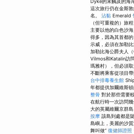
Dyke的未觸及的海岸
這次旅行仍在金斯敦
名。
沾黏
Emerald
（但可重複的）旅
主要以他的白色沙海
得多，因為其首都的
示威，必須在加勒比
加勒比海公爵夫人（C
Vilmos和Katalin訪問
瑪雅村），但必須
不斷將乘客從項目
台中排毒養生館
Sh
年都提供加爾維斯
整骨
對於那些需要較
在航行時一次訪問幾
大的英屬維爾京群島
按摩
該島到處都是
島嶼上，美麗的沙質海
舞叫做“
復健師證照