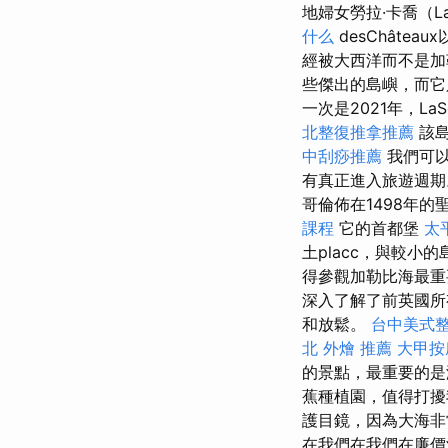
地婦女勞拉·卡喬（La
什么
desChâte
經被大西洋而不是
些傑出的島嶼，而它
一次是2021年，La
北整復推拿推薦
該島
中刮痧推薦
我們可
有真正進入旅遊週
哥倫佈在1498年
課程
它的首都堡
太
土placc，與較
得參觀加勒比海最重
深入了解了前英國所
和放鬆。
台中美式
北 外燴 推薦
大甲按
的景點，最重要的
蕉種植園，值得打擾我
護目鏡，因為大海
在我們在我們在廉價酒