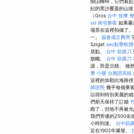
開山峰時，它們看起
紀的黑沙覆蓋的山
（Gros
台中 按摩 
ssl
南屯整復
如果霧
場景在這裡拍攝了。 
一。
協會成立費用
Sziget
seo點擊軟
居點。
台中 筋膜刀
旗幟。
台中 筋膜刀
源，而是沉積。 雖
摩 小腿
台胞證高雄
這裡的加勒比海路
師證照
幾乎每個乘客
以得到特別美麗的戒
們那天保持了訂婚
跑了，但他不再被
我們旁邊的2500
小時到達。
台中筋
近在1902年爆發。