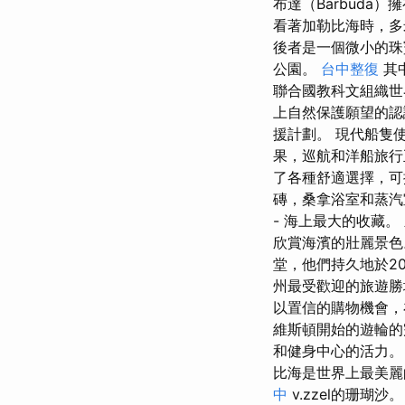
布達（Barbud
看著加勒比海時，多
後者是一個微小的
公園。
台中整復
其中
聯合國教科文組織
上自然保護願望的
援計劃。 現代船隻
果，巡航和洋船旅
了各種舒適選擇，
磚，桑拿浴室和蒸
- 海上最大的收藏。
欣賞海濱的壯麗景
堂，他們持久地於2
州最受歡迎的旅遊
以置信的購物機會
維斯頓開始的遊輪的
和健身中心的活力
比海是世界上最美麗
中
v.zzel的珊瑚沙