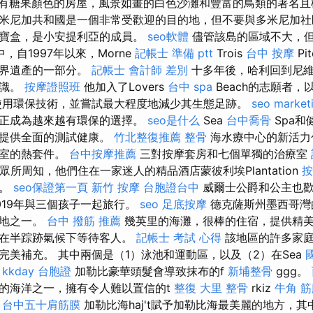
a）擁有糖果顏色的房屋，風景如畫的白色沙灘和豐富的鳥類的著名且
米尼加共和國是一個非常受歡迎的目的地，但不要與多米尼加
珠寶盒，是小安提利亞的成員。
seo軟體
儘管該島的區域不大，
，自1997年以來，Morne
記帳士 準備 ptt
Trois
台中 按摩
Pi
世界遺產的一部分。
記帳士 會計師 差別
十多年後，哈利回到尼維
認識。
按摩證照班
他加入了Lovers
台中 spa
Beach的志願者
使用環保技術，並嘗試最大程度地減少其生態足跡。
seo market
行正成為越來越有環保的選擇。
seo是什么
Sea
台中喬骨
Spa和
可提供全面的測試健康。
竹北整復推薦
整骨
海水療中心的新活力
汽室的熱套件。
台中按摩推薦
三對按摩套房和七個單獨的治療室
 眾所周知，他們住在一家迷人的精品酒店蒙彼利埃Plantation
按
色。
seo保證第一頁
新竹 按摩
台胞證台中
威爾士公爵和公主也歡
019年與三個孩子一起旅行。
seo
足底按摩
德克薩斯州墨西哥灣
勝地之一。
台中 撥筋 推薦
幾英里的海灘，很棒的住宿，提供精
，在半踪跡氣候下等待客人。
記帳士 考試 心得
該地區的許多家庭
完美補充。 其中兩個是（1）泳池和運動區，以及（2）在Sea
。
kkday 台胞證
加勒比豪華頭髮會導致抹布的f
新埔整骨
ggg。
的海洋之一，擁有令人難以置信的t
整復
大里 整骨
rkiz
牛角 
。
台中五十肩筋膜
加勒比海haj't賦予加勒比海最美麗的地方，