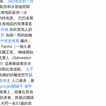
情緒。
seo保證第一頁
廚房和水冒險而聞
加勒比海地區提供一次
特色菜。 巴巴多斯
比海地區的海灘還多
栗外燴
由於當地人的
證照
為期一周的劍橋
台中推拿推薦
據此，
Farms（一個土著
國王室。 轉移開始
（Galveston
拿
這兩條線都在全
夜加勒比海巡航。
太平
些島嶼的距離使您可以
復推拿
人口最多，最
google關鍵字
逢甲
海灘上，就像在其他
傳統的美食，然後試圖跳
夫問一名57歲的當