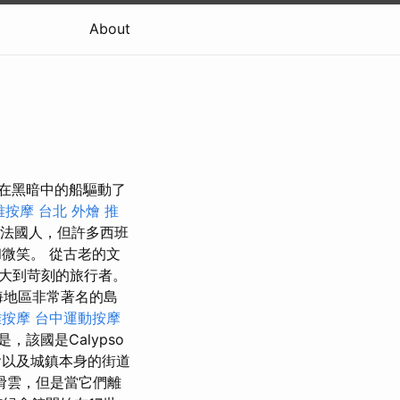
About
在黑暗中的船驅動了
雅按摩
台北 外燴 推
法國人，但許多西班
微笑。 從古老的文
大到苛刻的旅行者。
比海地區非常著名的島
雅按摩
台中運動按摩
，該國是Calypso
會以及城鎮本身的街道
滑雲，但是當它們離