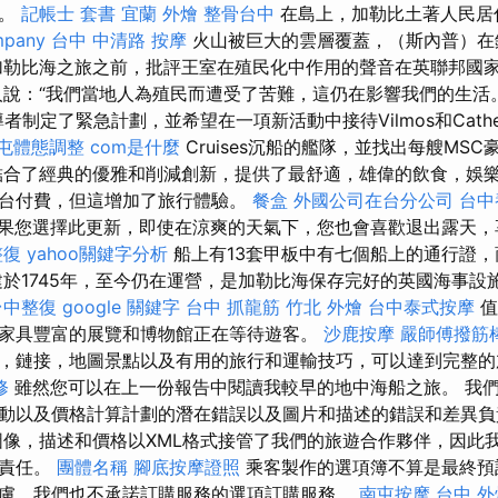
列。
記帳士 套書
宜蘭 外燴
整骨台中
在島上，加勒比土著人民居
mpany
台中 中清路 按摩
火山被巨大的雲層覆蓋，（斯內普）在
加勒比海之旅之前，批評王室在殖民化中作用的聲音在英聯邦國
說：“我們當地人為殖民而遭受了苦難，這仍在影響我們的生活
者制定了緊急計劃，並希望在一項新活動中接待Vilmos和Cather
屯體態調整
com是什麼
Cruises沉船的艦隊，並找出每艘MS
合了經典的優雅和削減創新，提供了最舒適，雄偉的飲食，娛樂
台付費，但這增加了旅行體驗。
餐盒
外國公司在台分公司
台中
果您選擇此更新，即使在涼爽的天氣下，您也會喜歡退出露天
整復
yahoo關鍵字分析
船上有13套甲板中有七個船上的通行證
建於1745年，至今仍在運營，是加勒比海保存完好的英國海事設
台中整復
google 關鍵字
台中 抓龍筋
竹北 外燴
台中泰式按摩
值
家具豐富的展覽和博物館正在等待遊客。
沙鹿按摩
嚴師傅撥筋
，鏈接，地圖景點以及有用的旅行和運輸技巧，可以達到完整的
修
雖然您可以在上一份報告中閱讀我較早的地中海船之旅。 我
動以及價格計算計劃的潛在錯誤以及圖片和描述的錯誤和差異
像，描述和價格以XML格式接管了我們的旅遊合作夥伴，因此
何責任。
團體名稱
腳底按摩證照
乘客製作的選項簿不算是最終預
慮，我們也不承諾訂購服務的選項訂購服務。
南屯按摩
台中 外