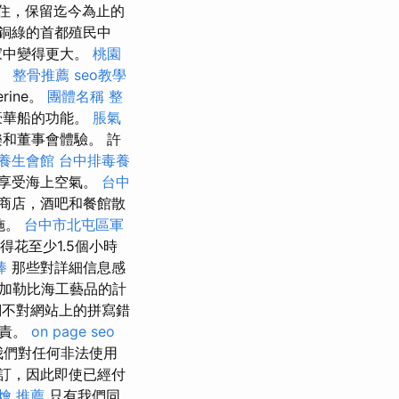
住，保留迄今為止的
銅綠的首都殖民中
家中變得更大。
桃園
。
整骨推薦
seo教學
ine。
團體名稱
整
C豪華船的功能。
脹氣
和董事會體驗。 許
養生會館
台中排毒養
，享受海上空氣。
台中
，商店，酒吧和餐館散
施。
台中市北屯區軍
得花至少1.5個小時
棒
那些對詳細信息感
加勒比海工藝品的計
們不對網站上的拼寫錯
負責。
on page seo
我們對任何非法使用
訂，因此即使已經付
燴 推薦
只有我們同