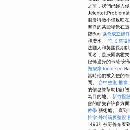
之前，我們已經入侵了
JelentettProblém
浪漫特徵不僅反映在
海盜的某些場景在
觀Bug
協會成立條件
和潛水。
竹北 整復
法國人和英國長期以來
聞名，是沃爾索霍夫（W
妃轉過身的卡薩·安蒂
頸按摩
local seo
B
當時他們被入侵的奇
間。
台中整復
推拿
的信息並幫助預訂
為目的地。
新竹撥
會的船隻在許多方面
教學
藝術船。 直到1
推拿
外埔筋膜整復
1493年被哥倫布