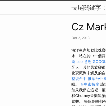
長尾關鍵字：
Cz Mark
Oct 2, 2013
海洋皇家加勒比珠寶
水，站在其中一個露台
薦
seo 意思
GOOGL
牙人，其他民族卻
化寶藏到未觸及的自
整復台中
推拿台中
嶼。
台中市按摩
該
如果我們在這裡，
和Chutney音
景觀。 每個島嶼都