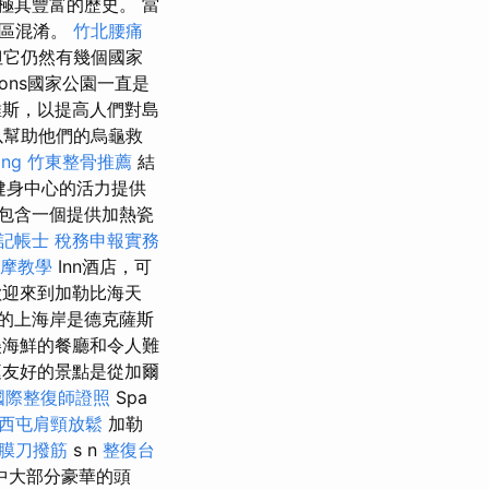
極其豐富的歷史。 當
社區混淆。
竹北腰痛
但它仍然有幾個國家
tons國家公園一直是
斯，以提高人們對島
，以幫助他們的烏龜救
ing
竹東整骨推薦
結
健身中心的活力提供
包含一個提供加熱瓷
記帳士 稅務申報實務
摩教學
Inn酒店，可
迎來到加勒比海天
的上海岸是德克薩斯
美海鮮的餐廳和令人難
友好的景點是從加爾
國際整復師證照
Spa
西屯肩頸放鬆
加勒
筋膜刀撥筋
s n
整復台
其中大部分豪華的頭