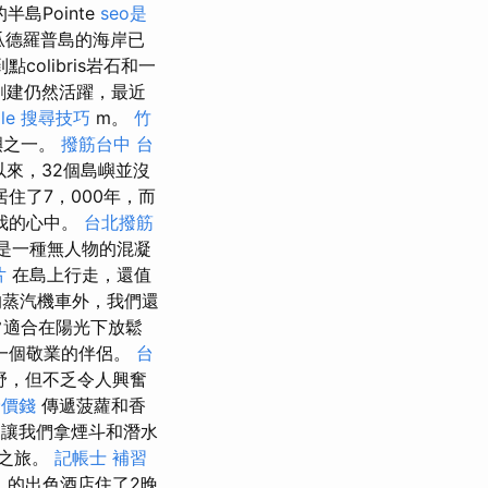
島Pointe
seo是
瓜德羅普島的海岸已
olibris岩石和一
）的創建仍然活躍，最近
gle 搜尋技巧
m。
竹
嶼之一。
撥筋台中
台
以來，32個島嶼並沒
住了7，000年，而
到我的心中。
台北撥筋
ce）是一種無人物的混凝
片
在島上行走，還值
的蒸汽機車外，我們還
常適合在陽光下放鬆
有一個敬業的伴侶。
台
狂野，但不乏令人興奮
骨價錢
傳遞菠蘿和香
。 讓我們拿煙斗和潛水
夢之旅。
記帳士 補習
as）的出色酒店住了2晚