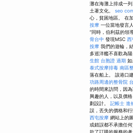
灘在海灘上排成一
土著文化。
seo co
心，貧困地區。 在
按摩
一位當地發言人
”同時，伯利茲的領導
骨台中
發現MSC
西
按摩
我們的遊輪，結
多巡洋艦不喜歡為陽
生館
台胞證 過期
如
泰式按摩排毒
南區
落在船上。 該港口
功路周邊的整骨院
的時間來訪問，因為
興趣的人，以及價格
劃設計。
記帳士 進
誤，丟失的價格和行
西屯按摩
網站上的圖
或錯誤都不承擔任
款了訂購的服務的考