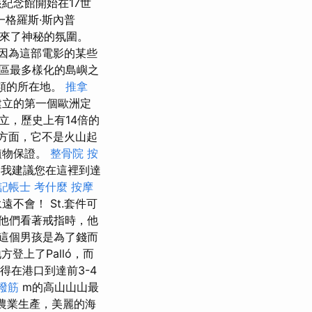
紀念館開始在17世
格羅斯·斯內普
帶來了神秘的氛圍。
因為這部電影的某些
地區最多樣化的島嶼之
類的所在地。
推拿
末建立的第一個歐洲定
了獨立，歷史上有14倍的
s）方面，它不是火山起
植物保證。
整骨院
按
，我建議您在這裡到達
記帳士 考什麼
按摩
不會！ St.套件可
他們看著戒指時，他
這個男孩是為了錢而
登上了Palló，而
得在港口到達前3-4
撥筋
m的高山山山最
農業生產，美麗的海