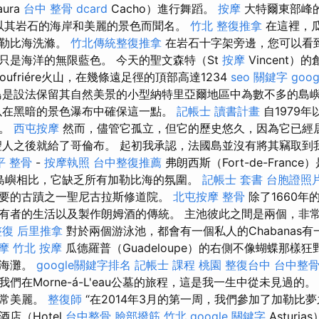
ura
台中 整骨 dcard
Cacho）進行舞蹈。
按摩
大特爾東部峰的半
aux以其岩石的海岸和美麗的景色而聞名。
竹北 整復推拿
在這裡，
加勒比海洗滌。
竹北傳統整復推拿
在岩石十字架旁邊，您可以看到點c
只是海洋的無限藍色。 今天的聖文森特（St
按摩
Vincent
Soufriére火山，在幾條遠足徑的頂部高達1234
seo 關鍵字
goo
是設法保留其自然美景的小型納特里亞爾地區中為數不多的島
以在黑暗的景色瀑布中確保這一點。
記帳士 讀書計畫
自1979年
期。
西屯按摩
然而，儘管它孤立，但它的歷史悠久，因為它已經居
的聖人之後就給了哥倫布。 起初我承認，法國島並沒有將其竊取
平 整骨
-
按摩執照
台中整復推薦
弗朗西斯（Fort-de-Fran
小的島嶼相比，它缺乏所有加勒比海的氛圍。
記帳士 套書
台胞證照
要的古蹟之一聖尼古拉斯修道院。
北屯按摩
整骨
除了1660年
有者的生活以及製作朗姆酒的傳統。 主池彼此之間是兩個，非
整復
后里推拿
對於兩個游泳池，都會有一個私人的Chabanas
摩
竹北 按摩
瓜德羅普（Guadeloupe）的右側不像蝴蝶那樣
是海灘。
google關鍵字排名
記帳士 課程 桃園
整復台中
台中整
們在Morne-á-L'eau公墓的旅程，這是我一生中從未見過的
非常美麗。
整復師
“在2014年3月的第一周，我們參加了加勒比
店（Hotel
台中整骨
臉部撥筋 竹北
google 關鍵字
Asturi