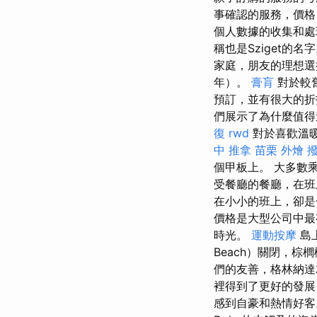
事確認的服務，價格
個人數據的收集和處理
稱也是Sziget的
家庭，朋友的理想
年）。
膏肓
對於較
預訂，並有很大的
們展示了為什麼值得
復
rwd
對於喜歡溫暖
中 推拿
苗栗 外燴
個甲板上。 大多數
受餐廳的餐廳，在班
在小小的班上，卻
價格是大型公司中最
時光。
運動按摩
島
Beach）關閉，
們的友善，格林納
裡得到了更好的發展
感到自豪和熱情好客。