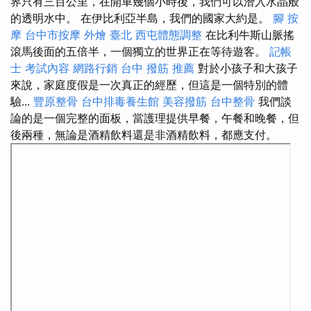
界只有三百公里，在開車幾個小時後，我們可以潛入水晶般
的透明水中。 在伊比利亞半島，我們的國家大約是。
腳 按
摩
台中市按摩
外燴 臺北
西屯體態調整
在比利牛斯山脈搖
滾馬後面的五倍半，一個獨立的世界正在等待遊客。
記帳
士 考試內容
網路行銷
台中 撥筋 推薦
對於小孩子和大孩子
來說，家庭度假是一次真正的經歷，但這是一個特別的體
驗...
豐原整骨
台中排毒養生館
美容撥筋
台中整骨
我們談
論的是一個完整的面板，當護理提供早餐，午餐和晚餐，但
後兩種，無論是酒精飲料還是非酒精飲料，都應支付。