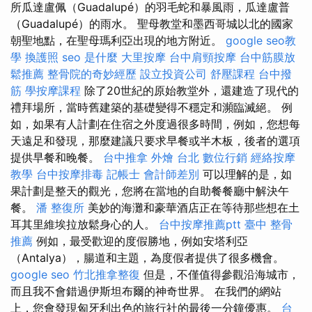
所瓜達盧佩（Guadalupé）的羽毛蛇和暴風雨，瓜達盧普
（Guadalupé）的雨水。 聖母教堂和墨西哥城以北的國家
朝聖地點，在聖母瑪利亞出現的地方附近。
google seo教
學
換護照
seo 是什麼
大里按摩
台中肩頸按摩
台中筋膜放
鬆推薦
整骨院的奇妙經歷
設立投資公司
舒壓課程
台中撥
筋
學按摩課程
除了20世紀的原始教堂外，還建造了現代的
禮拜場所，當時舊建築的基礎變得不穩定和瀕臨滅絕。 例
如，如果有人計劃在住宿之外度過很多時間，例如，您想每
天遠足和發現，那麼建議只要求早餐或半木板，後者的選項
提供早餐和晚餐。
台中推拿
外燴 台北
數位行銷
經絡按摩
教學
台中按摩排毒
記帳士 會計師差別
可以理解的是，如
果計劃是整天的觀光，您將在當地的自助餐餐廳中解決午
餐。
潘 整復所
美妙的海灘和豪華酒店正在等待那些想在土
耳其里維埃拉放鬆身心的人。
台中按摩推薦ptt
臺中 整骨
推薦
例如，最受歡迎的度假勝地，例如安塔利亞
（Antalya），腸道和主題，為度假者提供了很多機會。
google seo
竹北推拿整復
但是，不僅值得參觀沿海城市，
而且我不會錯過伊斯坦布爾的神奇世界。 在我們的網站
上，您會發現匈牙利出色的旅行社的最後一分鐘優惠。
台