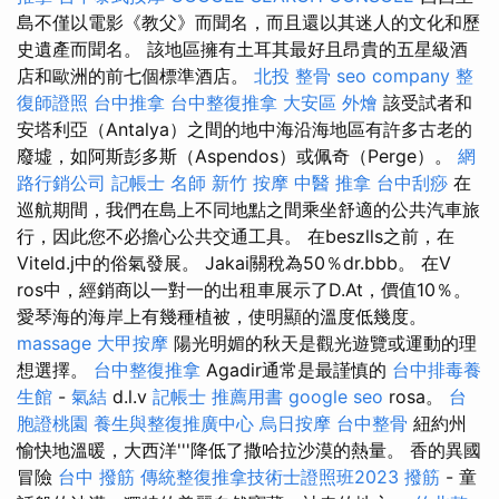
島不僅以電影《教父》而聞名，而且還以其迷人的文化和歷
史遺產而聞名。 該地區擁有土耳其最好且昂貴的五星級酒
店和歐洲的前七個標準酒店。
北投 整骨
seo company
整
復師證照
台中推拿
台中整復推拿
大安區 外燴
該受試者和
安塔利亞（Antalya）之間的地中海沿海地區有許多古老的
廢墟，如阿斯彭多斯（Aspendos）或佩奇（Perge）。
網
路行銷公司
記帳士 名師
新竹 按摩
中醫 推拿
台中刮痧
在
巡航期間，我們在島上不同地點之間乘坐舒適的公共汽車旅
行，因此您不必擔心公共交通工具。 在beszlls之前，在
Viteld.j中的俗氣發展。 Jakai關稅為50％dr.bbb。 在V
ros中，經銷商以一對一的出租車展示了D.At，價值10％。
愛琴海的海岸上有幾種植被，使明顯的溫度低幾度。
massage
大甲按摩
陽光明媚的秋天是觀光遊覽或運動的理
想選擇。
台中整復推拿
Agadir通常是最謹慎的
台中排毒養
生館
-
氣結
d.l.v
記帳士 推薦用書
google seo
rosa。
台
胞證桃園
養生與整復推廣中心
烏日按摩
台中整骨
紐約州
愉快地溫暖，大西洋'''降低了撒哈拉沙漠的熱量。 香的異國
冒險
台中 撥筋
傳統整復推拿技術士證照班2023
撥筋
- 童