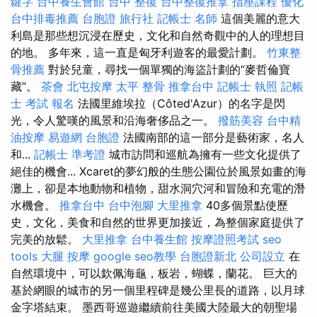
鍵字
台中養生會館
台中 整復
台中整復推拿
指壓課程
優化
台中排毒推薦
台胞證 旅行社
記帳士 名師
這個美麗的意大
利島是那些想沉浸在歷史，文化和自然奇觀中的人的理想目
的地。 多年來，這一直是匈牙利遊客的最愛計劃。
竹東整
骨推薦
對於兒童，尋找一個單獨的海盜計劃的“麥哲倫寶
藏”。
茶會
北屯按摩
太平 整骨
推拿台中
記帳士 執照
記帳
士 考試 報名
法國里維埃拉（Côted'Azur）的名字是閃
光，令人驚嘆的風景和沿海奢侈品之一。
撥筋美容
台中精
油按摩
易遊網 台胞證
法國南部的這一部分是藝術家，名人
和...
記帳士 準考證
城市訪問和巡航為擁有一些文化提供了
絕佳的機會... Xcaret的夢幻般的生態公園位於風景如畫的海
灘上，卻是本地動物和植物，甜水洞穴河和冒險和充電的潛
水機會。
推拿台中
台中泡腳
大里推拿
40多個景點使歷
史，文化，美食和自然的世界更加接近，為整個家庭提供了
完美的放鬆。
大里推拿
台中養生館
按摩證照考試
seo
tools
大腿 按摩
google seo教學
台胞證新北
公司設立
在
自然環境中，可以欽佩海龜，板岩，蝴蝶，蘭花。 巨大的
基於網眼的城市的另一個里程碑是幾公里長的道路，以月球
金字塔結束。 墨西哥巡遊繼續前往美國大陸最大的朝聖場