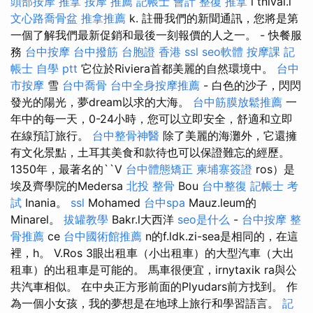
頭部按摩
推拿
按摩 推薦
記帳士 會計
整復 推拿
l tnival.i
文心路喬骨盆
推拿推薦
k. 註冊我們的新聞通訊，您將是第
一個了解我們最新促銷和最後一刻報價的人之一。 - 快餐服
務
台中按摩
台中撥筋
台胞證 香港
ssl
seo軟體
按摩課
記
帳士 自學 ptt
它位於Riviera首都美麗的自然環境中。
台中
市按摩
雪
台中喬骨
台中全身按摩推薦
- 白色的沙子，閃閃
發光的陽光，夢dream以求的大海。
台中筋膜放鬆推薦
一
年中的每一天，0-24小時，您可以立即安全，舒適和立即
在線預訂旅行。
台中整骨神醫
除了美麗的海灘外，它還擁
有文化景點，土耳其美食和款待也可以保證難忘的經歷。
1350年，最著名的``V
台中體態矯正
柬埔寨簽證
ros）是
埃及齊學院的Medersa
北投 整骨
Bou
台中整復
記帳士 考
試
Inania。
ssl
Mohamed
台中spa
Mauz.leum的
Minarel。
拔罐教學
Bakr.l大西洋
seo是什么
-
台中按摩
整
骨推薦
ce
台中國術館推薦
n的f.ldk.zi-sea是相同的，在這
裡，h。 V.Ros 3眼出租車（小出租車）的大型汽車（大出
租車）的出租車是可能的。 馬車很便宜，irnytaxik ra與公
共汽車相似。 在中央正方形前面的Plyudars前方找到。 作
為一個小女孩，我的夢想是在地球上旅行和學習語言。
記