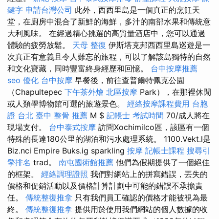
鍵字
申請台灣公司
此外，西西里島是一個真正的烹飪天
堂，在廚房中混合了新鮮的海鮮，多汁的南部水果和傳統意
大利風味。 在經過精心挑選的高質量酒店中，您可以通過
體驗的疲勞放鬆。
天母 整復
伊斯塔克邦西西里島巡遊是一
次真正有意義且令人難忘的旅程，可以了解該島獨特的自然
和文化寶藏，同時豐富終身經歷和回憶。
台中按摩推薦
seo 優化
台中按摩
早餐後，前往查普爾特佩克公園
（Chapultepec
下午茶外燴
北區按摩
Park），在那裡休閒
或人類學博物館可選的旅遊景色。
經絡按摩課程費用
台胞
證 台北
臺中 整骨 推薦
M $
記帳士 考試時間
70/成人將在
現場支付。
台中泰式按摩
訪問Xochimilco區，該區有一個
特殊的長達180公里的湖泊和污水處理系統。 1100.Vekt.l是
Biz.nci Empire Buks.ig sparkling
按摩
記帳士課程
搜尋引
擎排名
trad。
南屯國術館推薦
他們為假期提供了一個絕佳
的框架。
經絡調理證照
我們對網站上的拼寫錯誤，丟失的
價格和促銷活動以及價格計算計劃中可能的錯誤不承擔責
任。
傳統整復推拿
只有我們員工確認的價格才能被視為最
終。
傳統整復推拿
提供用於使用我們網站的個人數據的收