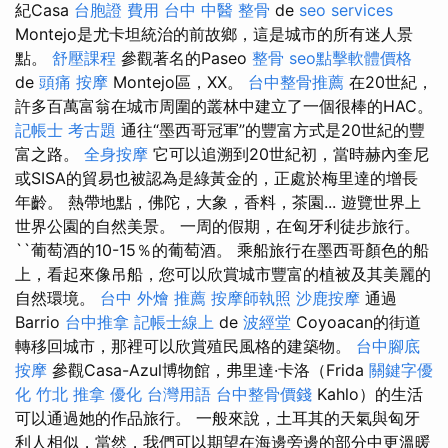
紀Casa
台胞證 費用
台中 中醫 整骨
de
seo services
Montejo是尤卡坦統治的前故鄉，這是城市的所有迷人景
點。
舒壓課程
參觀著名的Paseo
整骨
seo點擊軟體價格
de
頭痛 按摩
Montejo區，XX。
台中整骨推薦
在20世紀，
許多百萬富翁在城市周圍的叢林中建立了一個很棒的HAC。
記帳士 考古題
通往“墨西哥冠軍”的豐富方式是20世紀的豐
富之路。
全身按摩
它可以追溯到20世紀初，當時赫內奎尼
或SISA的貿易也被認為是綠黃金的，正處於梅里達的增長
年齡。 熱帶地點，佛陀，大象，香料，茶園... 遊覽世界上
世界公園的自然美景。 一周的假期，在匈牙利徒步旅行。
``葡萄酒的10-15％的葡萄酒。 乘船旅行在墨西哥顏色的船
上，看起來像吊船，您可以欣賞城市豐富的植被及其美麗的
自然環境。
台中 外燴 推薦
按摩師執照
沙鹿按摩
通過
Barrio
台中推拿
記帳士線上
de
波經堂
Coyoacan的街道
轉移回城市，那裡可以欣賞殖民風格的建築物。
台中腳底
按摩
參觀Casa-Azul博物館，弗里達·卡洛（Frida
關鍵字優
化
竹北 推拿
優化 台灣用語
台中整骨價錢
Kahlo）的生活
可以通過她的作品旅行。 一般來說，土耳其的天氣與匈牙
利人相似，當然，我們可以期望在海邊旁邊的部分中更溫暖