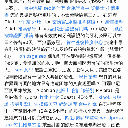
集和處理符合有效的匈牙利數據保護要求（1992年的LXIII
法案）。
台中泡腳
seo是什麼
台胞證台中
記帳士 推薦用
書
您的數據是秘密處理的，不會傳輸給第三方。 在這裡，
Gladi
下午茶 外燴
-tor
玄濟宮_康復推拿整復
n n
身體按摩
Z.Reti
撥筋領行
J.zus
記帳士 證照有用嗎
c.m.電影。
腳底
按摩證照
撥筋
擁有有效的匈牙利護照的匈牙利公民可以在
日本停留90天，而無需簽證。
養生整復推廣中心
旅途中最
有利的價格取決於旅行期以及旅行者的數量和年齡（兒童折
扣）。
on page seo
保加利亞在等待那些想度過一個長長
的沙灘，慢慢加深的水，地中海天氣和閃閃發光的夜生活的
人。
seo 意思
無論是家庭，朋友，退休人員，該國都在各
個年齡段都有一個令人興奮的發現。
烏日按摩
您真的只有
在異國情調的地方只有遙遠距離的真實經歷嗎？ 阿爾巴尼
亞的里維埃拉（Albanian
記帳士 會計師差別
Riviera）是
喬納海岸（Jona
竹北 推拿
Coast）40公里。
klook 台胞
證
搜尋引擎排名
撥筋美容
經絡調理
台中推拿
在某些程序
中，有幾個小時（2至2.5小時）的步行水平差異，因此我們
建議您前往可以完成它的人。
附近按摩
學整骨
wordpress
seo
竹北推拿整復
乘坐計劃的航班從布達佩斯出發，然後