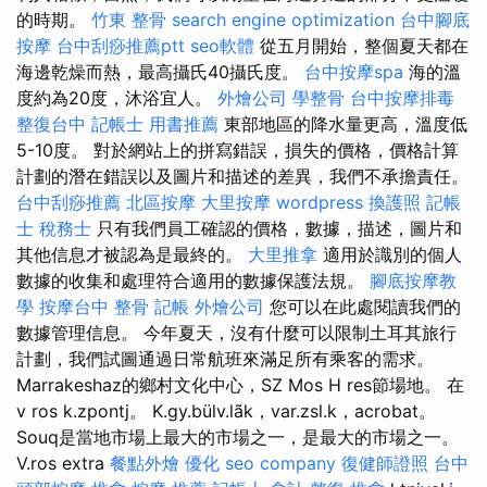
的時期。
竹東 整骨
search engine optimization
台中腳底
按摩
台中刮痧推薦ptt
seo軟體
從五月開始，整個夏天都在
海邊乾燥而熱，最高攝氏40攝氏度。
台中按摩spa
海的溫
度約為20度，沐浴宜人。
外燴公司
學整骨
台中按摩排毒
整復台中
記帳士 用書推薦
東部地區的降水量更高，溫度低
5-10度。 對於網站上的拼寫錯誤，損失的價格，價格計算
計劃的潛在錯誤以及圖片和描述的差異，我們不承擔責任。
台中刮痧推薦
北區按摩
大里按摩
wordpress
換護照
記帳
士 稅務士
只有我們員工確認的價格，數據，描述，圖片和
其他信息才被認為是最終的。
大里推拿
適用於識別的個人
數據的收集和處理符合適用的數據保護法規。
腳底按摩教
學
按摩台中
整骨
記帳
外燴公司
您可以在此處閱讀我們的
數據管理信息。 今年夏天，沒有什麼可以限制土耳其旅行
計劃，我們試圖通過日常航班來滿足所有乘客的需求。
Marrakeshaz的鄉村文化中心，SZ Mos H res節場地。 在
v ros k.zpontj。 K.gy.bülv.lãk，var.zsl.k，acrobat。
Souq是當地市場上最大的市場之一，是最大的市場之一。
V.ros extra
餐點外燴
優化
seo company
復健師證照
台中