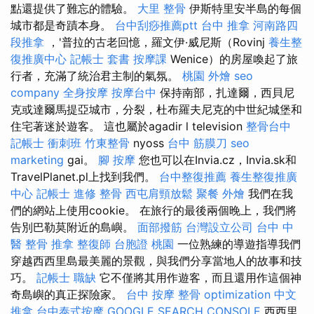
點還提供了難忘的體驗。
大里 整骨
伊斯特里安半島的每個
城市都是奇蹟本身。
台中刮痧推薦ptt
台中 推拿
河南路四
段推拿
，'普拉的古老回憶，羅文伊·威尼斯（Rovinj
養生整
復推廣中心
記帳士 套書
按摩課
Wenice）的房屋喚起了旅
行者，充滿了統治君主制的氣氛。
桃園 外燴
seo
company
全身按摩
按摩台中
保持南部，扎達爾，西貝尼
克或達爾馬提亞城市，分裂，杜布羅夫尼克的中世紀城堡和
住宅著迷於遊客。 這也屬於agadir l television
整骨台中
記帳士 衝刺班
竹東整骨
nyoss
台中 筋膜刀
seo
marketing
gai。
腳 按摩
您也可以在Invia.cz，Invia.sk和
TravelPlanet.pl上找到我們。
台中整復推薦
養生整復推廣
中心
記帳士 進修
整骨
西屯肩頸放鬆
聚餐 外燴
我們在我
們的網站上使用cookie。 在旅行的最後兩個晚上，我們將
告別巴勒莫附近的島嶼。
面部撥筋
台灣設立公司
台中 中
醫 整骨
推拿
整復師
台胞證 桃園
一位熟練的導遊指導我們
穿越西西里島最美麗的景觀，與我們分享當地人的故事和技
巧。
記帳士 職缺
它不僅將其用作遊客，而且還用作這個神
奇島嶼的真正探險家。
台中 按摩 整骨
optimization 中文
推拿
台中泰式按摩
GOOGLE SEARCH CONSOLE
西西里