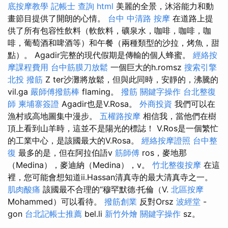
底按摩教學
記帳士 查詢
html
美麗的全景，沐浴能力和動
畫節目提供了開朗的心情。
台中 中清路 按摩
在道路上提
供了所有包容性飲料（軟飲料，礦泉水，咖啡，咖啡，咖
啡，葡萄酒和啤酒等）和午餐（兩種類型的沙拉，烤魚，甜
點）。 Agadir完整的現代假期是傳輸的個人蜂蜜。
經絡按
摩課程費用
台中筋膜刀放鬆
一個巨大的h.romsz
搜索引擎
北投 撥筋
Z ter沙灘將放鬆，但與此同時，安靜的，沸騰的
vil.ga
嚴師傅撥筋棒
flaming。
撥筋
關鍵字操作
台北整復
師
柬埔寨簽證
Agadir也是V.Rosa。
外商投資
我們可以在
漁村或高地圖集中漫步。
五權路按摩
相信我，當他們在樹
頂上看到山羊時，這並不是陽光的標誌！ V.Ros是一個繁忙
的工業中心，是該國最大的V.Rosa。
經絡按摩證照
台中整
復
最多的是，但在阿拉伯語v
筋師傅
ros，麥地那
（Medina），麥迪納（Medina），v。
竹北整復按摩
在這
裡，您可能會想知道ii.Hassan清真寺的最大清真寺之一。
肌肉酸痛
該國最不合理的“穆罕默德·托倫（V.
北區按摩
Mohammed）可以看待。
撥筋創業
反對Orsz
波經堂
-
gon
台北記帳士推薦
bel.li
新竹外燴
關鍵字操作
sz。