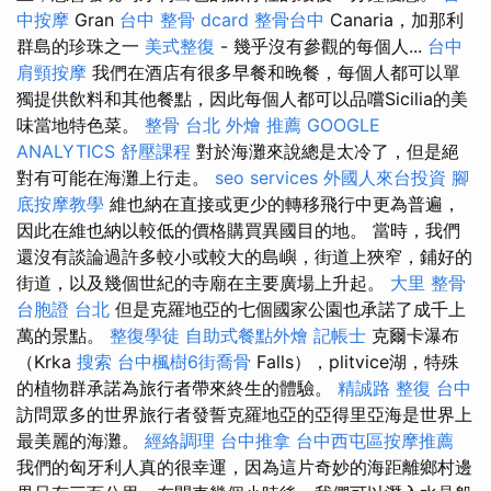
中按摩
Gran
台中 整骨 dcard
整骨台中
Canaria，加那利
群島的珍珠之一
美式整復
- 幾乎沒有參觀的每個人...
台中
肩頸按摩
我們在酒店有很多早餐和晚餐，每個人都可以單
獨提供飲料和其他餐點，因此每個人都可以品嚐Sicilia的美
味當地特色菜。
整骨
台北 外燴 推薦
GOOGLE
ANALYTICS
舒壓課程
對於海灘來說總是太冷了，但是絕
對有可能在海灘上行走。
seo services
外國人來台投資
腳
底按摩教學
維也納在直接或更少的轉移飛行中更為普遍，
因此在維也納以較低的價格購買異國目的地。 當時，我們
還沒有談論過許多較小或較大的島嶼，街道上狹窄，鋪好的
街道，以及幾個世紀的寺廟在主要廣場上升起。
大里 整骨
台胞證 台北
但是克羅地亞的七個國家公園也承諾了成千上
萬的景點。
整復學徒
自助式餐點外燴
記帳士
克爾卡瀑布
（Krka
搜索
台中楓樹6街喬骨
Falls），plitvice湖，特殊
的植物群承諾為旅行者帶來終生的體驗。
精誠路 整復 台中
訪問眾多的世界旅行者發誓克羅地亞的亞得里亞海是世界上
最美麗的海灘。
經絡調理
台中推拿
台中西屯區按摩推薦
我們的匈牙利人真的很幸運，因為這片奇妙的海距離鄉村邊