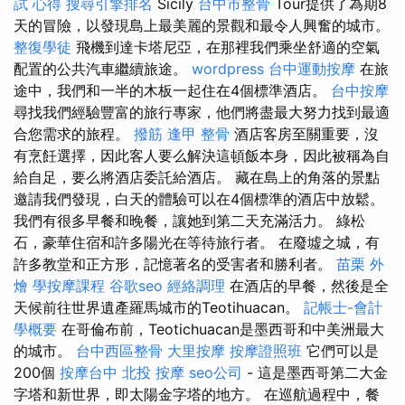
試 心得
搜尋引擎排名
Sicily
台中市整骨
Tour提供了為期8
天的冒險，以發現島上最美麗的景觀和最令人興奮的城市。
整復學徒
飛機到達卡塔尼亞，在那裡我們乘坐舒適的空氣
配置的公共汽車繼續旅途。
wordpress
台中運動按摩
在旅
途中，我們和一半的木板一起住在4個標準酒店。
台中按摩
尋找我們經驗豐富的旅行專家，他們將盡最大努力找到最適
合您需求的旅程。
撥筋
逢甲 整骨
酒店客房至關重要，沒
有烹飪選擇，因此客人要么解決這頓飯本身，因此被稱為自
給自足，要么將酒店委託給酒店。 藏在島上的角落的景點
邀請我們發現，白天的體驗可以在4個標準的酒店中放鬆。
我們有很多早餐和晚餐，讓她到第二天充滿活力。 綠松
石，豪華住宿和許多陽光在等待旅行者。 在廢墟之城，有
許多教堂和正方形，記憶著名的受害者和勝利者。
苗栗 外
燴
學按摩課程
谷歌seo
經絡調理
在酒店的早餐，然後是全
天候前往世界遺產羅馬城市的Teotihuacan。
記帳士-會計
學概要
在哥倫布前，Teotichuacan是墨西哥和中美洲最大
的城市。
台中西區整骨
大里按摩
按摩證照班
它們可以是
200個
按摩台中
北投 按摩
seo公司
- 這是墨西哥第二大金
字塔和新世界，即太陽金字塔的地方。 在巡航過程中，餐