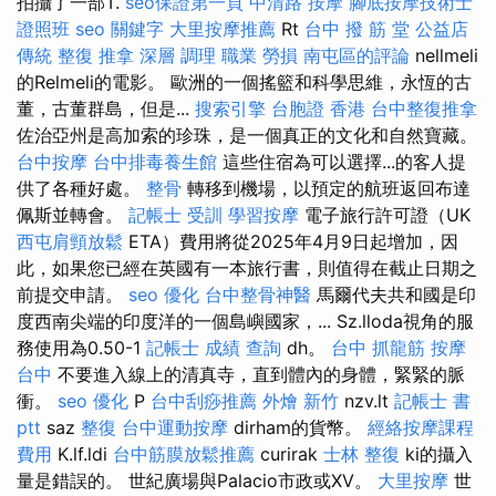
拍攝了一部T.
seo保證第一頁
中清路 按摩
腳底按摩技術士
證照班
seo 關鍵字
大里按摩推薦
Rt
台中 撥 筋 堂 公益店
傳統 整復 推拿 深層 調理 職業 勞損 南屯區的評論
nellmeli
的Relmeli的電影。 歐洲的一個搖籃和科學思維，永恆的古
董，古董群島，但是...
搜索引擎
台胞證 香港
台中整復推拿
佐治亞州是高加索的珍珠，是一個真正的文化和自然寶藏。
台中按摩
台中排毒養生館
這些住宿為可以選擇...的客人提
供了各種好處。
整骨
轉移到機場，以預定的航班返回布達
佩斯並轉會。
記帳士 受訓
學習按摩
電子旅行許可證（UK
西屯肩頸放鬆
ETA）費用將從2025年4月9日起增加，因
此，如果您已經在英國有一本旅行書，則值得在截止日期之
前提交申請。
seo 優化
台中整骨神醫
馬爾代夫共和國是印
度西南尖端的印度洋的一個島嶼國家，... Sz.lloda視角的服
務使用為0.50-1
記帳士 成績 查詢
dh。
台中 抓龍筋
按摩
台中
不要進入線上的清真寺，直到體內的身體，緊緊的脈
衝。
seo 優化
P
台中刮痧推薦
外燴 新竹
nzv.lt
記帳士 書
ptt
saz
整復
台中運動按摩
dirham的貨幣。
經絡按摩課程
費用
K.lf.ldi
台中筋膜放鬆推薦
curirak
士林 整復
ki的攝入
量是錯誤的。 世紀廣場與Palacio市政或XV。
大里按摩
世