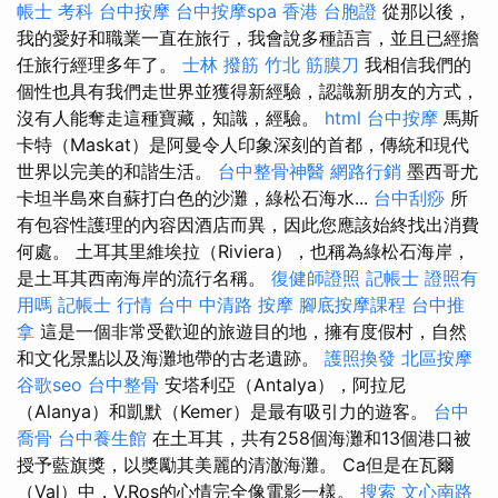
帳士 考科
台中按摩
台中按摩spa
香港 台胞證
從那以後，
我的愛好和職業一直在旅行，我會說多種語言，並且已經擔
任旅行經理多年了。
士林 撥筋
竹北 筋膜刀
我相信我們的
個性也具有我們走世界並獲得新經驗，認識新朋友的方式，
沒有人能奪走這種寶藏，知識，經驗。
html
台中按摩
馬斯
卡特（Maskat）是阿曼令人印象深刻的首都，傳統和現代
世界以完美的和諧生活。
台中整骨神醫
網路行銷
墨西哥尤
卡坦半島來自蘇打白色的沙灘，綠松石海水...
台中刮痧
所
有包容性護理的內容因酒店而異，因此您應該始終找出消費
何處。 土耳其里維埃拉（Riviera），也稱為綠松石海岸，
是土耳其西南海岸的流行名稱。
復健師證照
記帳士 證照有
用嗎
記帳士 行情
台中 中清路 按摩
腳底按摩課程
台中推
拿
這是一個非常受歡迎的旅遊目的地，擁有度假村，自然
和文化景點以及海灘地帶的古老遺跡。
護照換發
北區按摩
谷歌seo
台中整骨
安塔利亞（Antalya），阿拉尼
（Alanya）和凱默（Kemer）是最有吸引力的遊客。
台中
喬骨
台中養生館
在土耳其，共有258個海灘和13個港口被
授予藍旗獎，以獎勵其美麗的清澈海灘。 Ca但是在瓦爾
（Val）中，V.Ros的心情完全像電影一樣。
搜索
文心南路