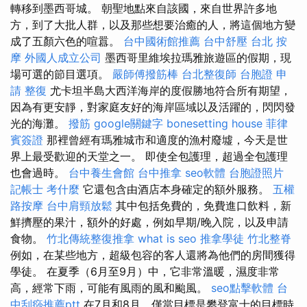
轉移到墨西哥城。 朝聖地點來自該國，來自世界許多地
方，到了大批人群，以及那些想要治癒的人，將這個地方變
成了五顏六色的喧囂。
台中國術館推薦
台中舒壓
台北 按
摩
外國人成立公司
墨西哥里維埃拉瑪雅旅遊區的假期，現
場可選的節目選項。
嚴師傅撥筋棒
台北整復師
台胞證 申
請
整復
尤卡坦半島大西洋海岸的度假勝地符合所有期望，
因為有更安靜，對家庭友好的海岸區域以及活躍的，閃閃發
光的海灘。
撥筋
google關鍵字
bonesetting house
菲律
賓簽證
那裡曾經有瑪雅城市和適度的漁村廢墟，今天是世
界上最受歡迎的天堂之一。 即使全包護理，超過全包護理
也會過時。
台中養生會館
台中推拿
seo軟體
台胞證照片
記帳士 考什麼
它還包含由酒店本身確定的額外服務。
五權
路按摩
台中肩頸放鬆
其中包括免費的，免費進口飲料，新
鮮擠壓的果汁，額外的好處，例如早期/晚入院，以及申請
食物。
竹北傳統整復推拿
what is seo
推拿學徒
竹北整脊
例如，在某些地方，超級包容的客人還將為他們的房間獲得
學徒。 在夏季（6月至9月）中，它非常溫暖，濕度非常
高，經常下雨，可能有風雨的風和颱風。
seo點擊軟體
台
中刮痧推薦ptt
在7月和8月，僅當目標是攀登富士的目標時