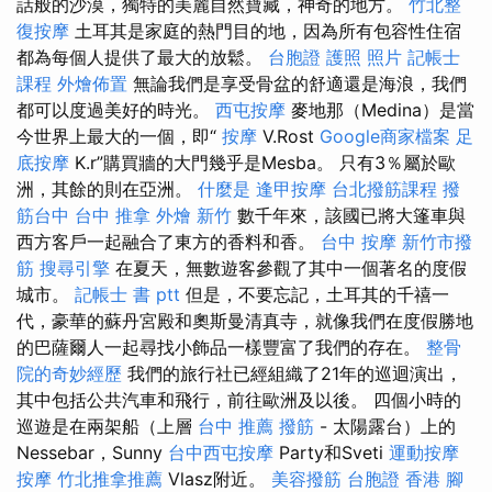
話般的沙漠，獨特的美麗自然寶藏，神奇的地方。
竹北整
復按摩
土耳其是家庭的熱門目的地，因為所有包容性住宿
都為每個人提供了最大的放鬆。
台胞證 護照 照片
記帳士
課程
外燴佈置
無論我們是享受骨盆的舒適還是海浪，我們
都可以度過美好的時光。
西屯按摩
麥地那（Medina）是當
今世界上最大的一個，即“
按摩
V.Rost
Google商家檔案
足
底按摩
K.r”購買牆的大門幾乎是Mesba。 只有3％屬於歐
洲，其餘的則在亞洲。
什麼是
逢甲按摩
台北撥筋課程
撥
筋台中
台中 推拿
外燴 新竹
數千年來，該國已將大篷車與
西方客戶一起融合了東方的香料和香。
台中 按摩
新竹市撥
筋
搜尋引擎
在夏天，無數遊客參觀了其中一個著名的度假
城市。
記帳士 書 ptt
但是，不要忘記，土耳其的千禧一
代，豪華的蘇丹宮殿和奧斯曼清真寺，就像我們在度假勝地
的巴薩爾人一起尋找小飾品一樣豐富了我們的存在。
整骨
院的奇妙經歷
我們的旅行社已經組織了21年的巡迴演出，
其中包括公共汽車和飛行，前往歐洲及以後。 四個小時的
巡遊是在兩架船（上層
台中 推薦 撥筋
- 太陽露台）上的
Nessebar，Sunny
台中西屯按摩
Party和Sveti
運動按摩
按摩
竹北推拿推薦
Vlasz附近。
美容撥筋
台胞證 香港
腳