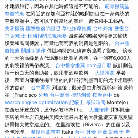
才建議旅行，因為在其他時候這是不可能的。
筋骨撥筋堂
整復竹東
在附近的保加利亞村莊的晚間節目在一家傳統的
空氣餐廳中，您可以了解當地的舞蹈，習慣和手工藝品。
美容撥筋
國際整復師證照
草屯按摩推薦
台中外燴
整復台
中
記帳士 稅務相關法規概要
四道菜的晚餐變得更加愉快，
娛樂和民間傳說，而當地葡萄酒的消費是無限的。
台中整
復推薦
關鍵字操作
伴隨獨特的吐痰舞所強調了當晚。 傍晚
的一天的高峰是古代瑪雅球比賽的首映，在一個有6,000人
的劇院裡的民俗表演。
台中推拿推薦
com是什麼
該計劃包
括一份白天的自助餐，飲用非酒精飲料。
大里推拿
早餐
後，帶著內部飛往梅里達的內部飛行到墨西哥的尤卡坦聯邦
州的首都。
台中喬骨
到達後，觀光是由弗朗西斯科·德·蒙特
霍（Francisco
外燴
台中喬骨
撥筋創業
按摩台中
de
search engine optimization
記帳士 考試時間
Montejo）
在西班牙建立的，這仍然被稱為t'ho。
大雅按摩
其拆除金
字塔的巨大岩石是由美國大陸最古老的大教堂聖安東尼奧聖
伊爾頓大教堂建造的​​。 在里維埃拉（Riviera）的住宿以及
全包護理。
整復推拿南屯
Itaka
台中 外燴 推薦
記帳士 考