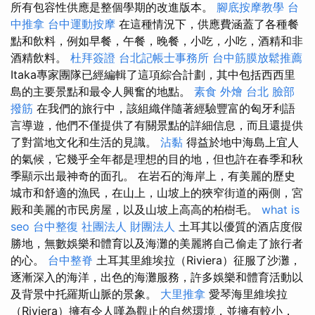
所有包容性供應是整個學期的改進版本。
腳底按摩教學
台
中推拿
台中運動按摩
在這種情況下，供應費涵蓋了各種餐
點和飲料，例如早餐，午餐，晚餐，小吃，小吃，酒精和非
酒精飲料。
杜拜簽證
台北記帳士事務所
台中筋膜放鬆推薦
Itaka專家團隊已經編輯了這項綜合計劃，其中包括西西里
島的主要景點和最令人興奮的地點。
素食 外燴 台北
臉部
撥筋
在我們的旅行中，該組織伴隨著經驗豐富的匈牙利語
言導遊，他們不僅提供了有關景點的詳細信息，而且還提供
了對當地文化和生活的見識。
沾黏
得益於地中海島上宜人
的氣候，它幾乎全年都是理想的目的地，但也許在春季和秋
季顯示出最神奇的面孔。 在岩石的海岸上，有美麗的歷史
城市和舒適的漁民，在山上，山坡上的狹窄街道的兩側，宮
殿和美麗的市民房屋，以及山坡上高高的柏樹毛。
what is
seo
台中整復
社團法人 財團法人
土耳其以優質的酒店度假
勝地，無數娛樂和體育以及海灘的美麗將自己偷走了旅行者
的心。
台中整脊
土耳其里維埃拉（Riviera）征服了沙灘，
逐漸深入的海洋，出色的海灘服務，許多娛樂和體育活動以
及背景中托羅斯山脈的景象。
大里推拿
愛琴海里維埃拉
（Riviera）擁有令人嘆為觀止的自然環境，並擁有較小，