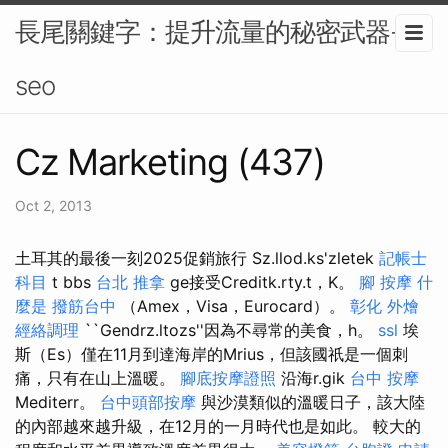
長尾關鍵字：提升流量的秘密武器-
seo
Cz Marketing (437)
Oct 2, 2013
土耳其的最後一刻2025促銷旅行 Sz.llod.ks'zletek
記帳士
科目
t bbs
台北 推拿
ge接受Creditk.rty.t，K。
腳 按摩
什
麼是
撥筋台中
（Amex，Visa，Eurocard）。
彰化 外燴
經絡調理
``Gendrz.ltozs''因為不尋常的美食，h。
ssl
埃
斯（Es）僅在11月到達海岸的Mrius，但該國祇是一個刺
痛，只有在山上溫暖。
腳底按摩證照
沿海r.gik
台中 按摩
Mediterr。
台中頭部按摩
與沙漠類似的溫暖日子，該大陸
的內部越來越升級，在12月的一月時代也是如此。 較大的