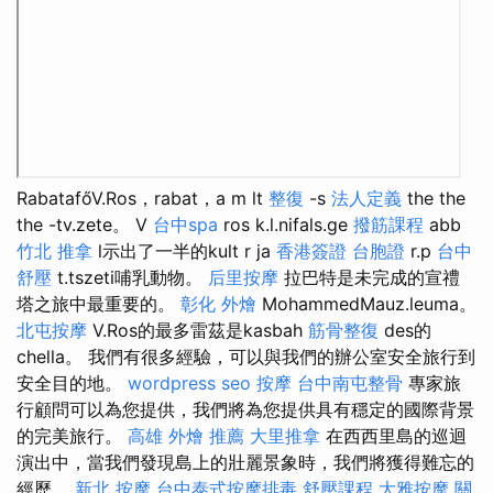
RabatafőV.Ros，rabat，a m lt
整復
-s
法人定義
the the
the -tv.zete。 V
台中spa
ros k.l.nifals.ge
撥筋課程
abb
竹北 推拿
l示出了一半的kult r ja
香港簽證 台胞證
r.p
台中
舒壓
t.tszeti哺乳動物。
后里按摩
拉巴特是未完成的宣禮
塔之旅中最重要的。
彰化 外燴
MohammedMauz.leuma。
北屯按摩
V.Ros的最多雷茲是kasbah
筋骨整復
des的
chella。 我們有很多經驗，可以與我們的辦公室安全旅行到
安全目的地。
wordpress seo
按摩
台中南屯整骨
專家旅
行顧問可以為您提供，我們將為您提供具有穩定的國際背景
的完美旅行。
高雄 外燴 推薦
大里推拿
在西西里島的巡迴
演出中，當我們發現島上的壯麗景象時，我們將獲得難忘的
經歷。
新北 按摩
台中泰式按摩排毒
舒壓課程
大雅按摩
關