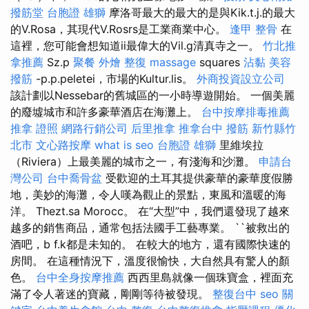
撥筋堂
台胞證 雄獅
摩洛哥最大的最大的是與Kik.t.j.的最大
的V.Rosa，其現代V.Rosrs是工業商業中心。
逢甲 整骨
在
這裡，您可能會想知道ii最偉大的Vil.g清真寺之一。
竹北推
拿推薦
Sz.p
聚餐 外燴
整復
massage
squares
沾黏
美容
撥筋
-p.p.peletei，市場的Kultur.lis。
外商投資設立公司
該計劃以Nessebar的舊城區的一小時導遊開始。 一個美麗
的廢墟城市和許多豪華酒店在海灘上。
台中按摩排毒推薦
推拿 證照
網路行銷公司
后里推拿
推拿台中
撥筋 新竹縣竹
北市
文心路按摩
what is seo
台胞證 雄獅
里維埃拉
（Riviera）上最美麗的城市之一，有淺海和沙灘。
申請台
灣公司
台中喬骨盆
受歡迎的土耳其提供豪華的豪華度假勝
地，美妙的海灘，令人嘆為觀止的景點，東風和溫暖的海
洋。 Thezt.sa Morocc。 在“大型”中，我們還發現了越來
越多的銷售商品，通常包括法國手工藝專業。 ``被救出的
酒吧，b f.k都是未知的。 在較大的地方，還有國際快速的
房間。 在這種情況下，溫度很愉快，大自然具有驚人的顏
色。
台中全身按摩推薦
西西里島就像一個珠寶盒，裡面充
滿了令人著迷的寶藏，剛剛等待被發現。
整復台中
seo 關