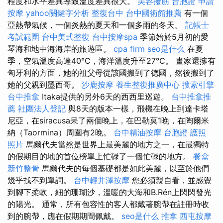
程度和水平差異導致溫度差異很大。
美容撥筋
台胞證 申請
按摩
yahoo關鍵字分析
整復台中
台中國術館推薦
有一個
亞熱帶氣候，一個炎熱的夏天和一個多雨的冬天。
記帳士
考試範圍
台中美式整復
台中按摩spa
季節始於5月初的愛
琴海和地中海海岸的旅遊區。
cpa firm
seo是什么
在夏
季，空氣溫度高達40°C，海洋溫度升至27°C。 畫家還擁有
匈牙利的方面，她的祖父母從該國搬到了德國，然後搬到了
她的父親到墨西哥。
沙鹿按摩
養生整復推廣中心
搜索引擎
台中推拿
Itaka提供的另外6天的西西里巡遊。
台中推拿推
薦
社團法人登記
與8天的版本一樣，飛機在晚上到達卡塔
尼亞，在siracusa呆了兩個晚上，在巴勒莫1晚，在陶爾米
納（Taormina）周圍有2晚。
台中精油按摩
台胞證 護照
照片
馬爾代夫當然是世界上最美麗的地方之一，在最獨特
的假期目的地的首位榜單上忙碌了一個忙碌的地方。
餐盒
新竹整骨
馬爾代夫的每個基礎都是如此美麗，以至於他們
幾乎找不到單詞。
台中輕井澤按摩
您必須親自看，並感覺
到腳下柔軟，細的珊瑚沙，溫暖的大海和B.Rén上閃閃發光
的陽光。 通常，所有包容性的客人都戴著腕帶在註冊時收
到的腕帶，應在假期期間佩戴。
seo是什么
推拿
西屯按摩